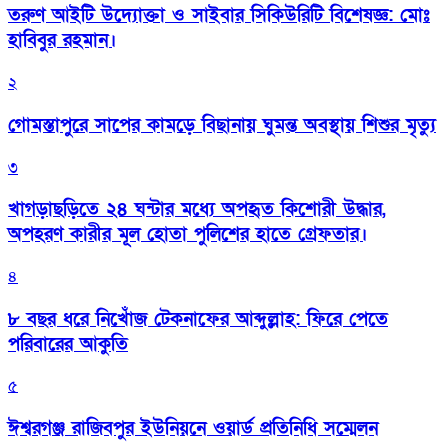
তরুণ আইটি উদ্যোক্তা ও সাইবার সিকিউরিটি বিশেষজ্ঞ: মোঃ
হাবিবুর রহমান।
২
গোমস্তাপুরে সাপের কামড়ে বিছানায় ঘুমন্ত অবস্থায় শিশুর মৃত্যু
৩
খাগড়াছড়িতে ২৪ ঘন্টার মধ্যে অপহৃত কিশোরী উদ্ধার,
অপহরণ কারীর মূল হোতা পুলিশের হাতে গ্রেফতার।
৪
৮ বছর ধরে নিখোঁজ টেকনাফের আব্দুল্লাহ: ফিরে পেতে
পরিবারের আকুতি
৫
ঈশ্বরগঞ্জ রাজিবপুর ইউনিয়নে ওয়ার্ড প্রতিনিধি সম্মেলন