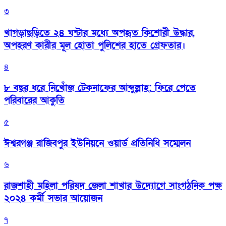
৩
খাগড়াছড়িতে ২৪ ঘন্টার মধ্যে অপহৃত কিশোরী উদ্ধার,
অপহরণ কারীর মূল হোতা পুলিশের হাতে গ্রেফতার।
৪
৮ বছর ধরে নিখোঁজ টেকনাফের আব্দুল্লাহ: ফিরে পেতে
পরিবারের আকুতি
৫
ঈশ্বরগঞ্জ রাজিবপুর ইউনিয়নে ওয়ার্ড প্রতিনিধি সম্মেলন
৬
রাজশাহী মহিলা পরিষদ জেলা শাখার উদ্যোগে সাংগঠনিক পক্ষ
২০২৪ কর্মী সভার আয়োজন
৭