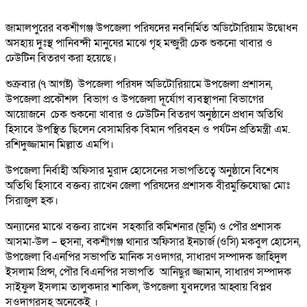
জামালপুরের বকশীগঞ্জ উপজেলা পরিষদের নবনির্মিত অডিটোরিয়াম উদ্বোধন
অসহায় দুঃস্থ পানিবন্দী মানুষের মাঝে গৃহ মন্জুরী চেক শুকনো খাবার ও
ঢেউটিন বিতরণ করা হয়েছে।
শুক্রবার (৭ আগষ্ট) উপজেলা পরিষদ অডিটোরিয়ামে উপজেলা প্রশাসন,
উপজেলা প্রকৌশল বিভাগ ও উপজেলা দূর্যোগ ব্যবস্থাপনা বিভাগের
আয়োজনে চেক শুকনো খাবার ও ঢেউটিন বিতরণ অনুষ্ঠানে প্রধান অতিথি
হিসাবে উপস্থিত ছিলেন বেসামরিক বিমান পরিবহন ও পর্যটন প্রতিমন্ত্রী এম.
রশিদুজ্জামান মিল্লাত এমপি।
উপজেলা নির্বাহী অফিসার মুরাদ হোসেনের সভাপতিত্বে অনুষ্ঠানে বিশেষ
অতিথি হিসাবে বক্তব্য রাখেন জেলা পরিষদের প্রশাসক বীরমুক্তিযোদ্ধা মোঃ
সিরাজুল হক।
অন্যানের মাঝে বক্তব্য রাখেন সহকারি কমিশনার (ভূমি) ও পৌর প্রশাসক
আসমা-উল – হুসনা, বকশীগঞ্জ থানার অফিসার ইনচার্জ (ওসি) মকবুল হোসেন,
উপজেলা বিএনপির সভাপতি মানিক সওদাগর, সাধারণ সম্পাদক জাহিদুল
ইসলাম প্রিন্স, পৌর বিএনপির সভাপতি আনিছুর জ্জামান, সাধারণ সম্পাদক
সাইফুল ইসলাম তালুকদার শাকিল, উপজেলা যুবদলের আহ্বায় বিপ্লব
সওদাগরসহ অনেকেই ।