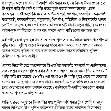
গুরুত্বপূর্ণ অংশ। সেজন্য ডিএমপি কমিশনার মহোদয় নিজস্ব উৎস থেকে ৫০
টি নতুন গাড়ি ডিএমপির গাড়ি বহরে যুক্ত করার অনন্য উদ্যোগ গ্রহণ
করেছেন। এরই অংশ হিসেবে আজ উত্তরা পূর্ব, গুলশান, তেজগাঁও, কদমতলী,
যাত্রাবাড়ী, কামরাঙ্গীরচর, সবুজবাগ, খিলগাঁও, মতিঝিল ও নিউমার্কেট থানায়
১০টি গাড়ি যুক্ত হচ্ছে। পর্যায়ক্রমে আরও ৪০টি থানায় নতুন গাড়ি যুক্ত হবে।
আইন-শৃঙ্খলা নিয়ন্ত্রণে ও অপরাধ দমনে এসব গাড়িগুলো ব্যবহৃত হবে।
এই গাড়িগুলো যুক্ত হওয়ার সাথে সাথে পুলিশের কর্মকান্ডে আরও গতিশীলতা
বৃদ্ধি পাবে। পুলিশ আরো উদ্যমের সাথে কাজ করবে এবং অপরাধ দমনে
আরও সক্রিয় ভূমিকা রাখবে বলে আশা প্রকাশ করেন অতিরিক্ত পুলিশ
কমিশনার শওকত আলী।
বৈষম্য বিরোধী ছাত্র আন্দোলনে ডিএমপির ক্ষয়ক্ষতি সম্পর্কে সাংবাদিকদের
এক প্রশ্নের জবাবে পুলিশ কর্মকর্তা বলেন, আন্দোলনের সময় ডিএমপির মোট
গাড়ি ক্ষতিগ্রস্ত হয়েছে ১৮৬টি। এর মধ্যে ৯৭ টি গাড়ি পুড়ে গেছে যা মেরামত
যোগ্য নয়। এ ছাড়াও যে সকল থানায় অবকাঠামোগত ক্ষতি হয়েছে সেগুলো
দ্রুত মেরামতের কাজ চলমান রয়েছে। বর্তমানে ডিএমপির সবগুলো থানার
কার্যক্রম পুরোদমে চালু রয়েছে।
গাড়ি হস্তান্তর অনুষ্ঠানে ডিএমপির যুগ্ম পুলিশ কমিশনার (ট্রান্সপোর্ট) সামসুন
নাহার বিপিএম; উপ-পুলিশ কমিশনার (মিডিয়া অ্যান্ড পাবলিক রিলেশনস্