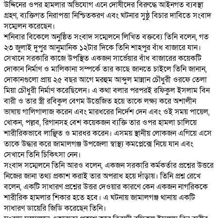
উদ্দিনের ওপর হামলার অভিযোগ এনে দোষীদের বিরুদ্ধে আইনগত ব্যবস্থা
গ্রহণ, ব্যক্তিগত নিরাপত্তা নিশ্চিতকরণ এবং ঘটনার সুষ্ঠু বিচার দাবিতে সংবাদ
সম্মেলন করেছেন।
‎শনিবার বিকেলে অনুষ্ঠিত সংবাদ সম্মেলনে লিখিত বক্তব্যে তিনি বলেন, গত
২৩ জুলাই দুপুর আনুমানিক ১২টার দিকে তিনি শাহপুর বাঁধ বাজারে যান।
সেখানে সরকারি কাজে উপস্থিত একজন সার্ভেয়ার বাঁধ বাজারের কয়েকটি
দোকান নির্মাণ ও মালিকানা সম্পর্কে তার কাছে জানতে চাইলে তিনি জানান,
দোকানগুলো প্রায় ২৫ বছর আগে মরহুম আব্দুল মান্নান চৌধুরী ওরফে তেলা
মিয়া চৌধুরী নির্মাণ করেছিলেন। এ কথা বলার পরপরই রফিকুল ইসলাম বিন
বারী ও তার স্ত্রী রবিকুল বেগম উত্তেজিত হয়ে তাকে লক্ষ্য করে অশালীন
ভাষায় গালিগালাজ করেন এবং মারধরের নির্দেশ দেন এবং ওই সময় পায়েল,
খোকন, পল্লব, রিগানসহ বেশ কয়েকজন ব্যক্তি তার ওপর হামলা চালিয়ে
শারীরিকভাবে লাঞ্ছিত ও মারধর করেন। এসময় স্থানীয় লোকজন এগিয়ে এসে
তাকে উদ্ধার করে জামালগঞ্জ উপজেলা স্বাস্থ্য কমপ্লেক্সে নিয়ে যান এবং
সেখানে তিনি চিকিৎসা নেন।
‎সংবাদ সম্মেলনে তিনি আরও বলেন, একজন সরকারি কর্মকর্তার প্রশ্নের উত্তরে
নিজের জানা তথ্য প্রকাশ করাই তার অপরাধ হয়ে দাঁড়ায়। তিনি প্রশ্ন রেখে
বলেন, একটি সাধারণ প্রশ্নের উত্তর দেওয়ার কারণে কেন একজন নাগরিককে
শারীরিক হামলার শিকার হতে হবে। এ ঘটনায় জামালগঞ্জ থানায় একটি
সাধারণ ডায়েরি জিডি করেছেন তিনি।