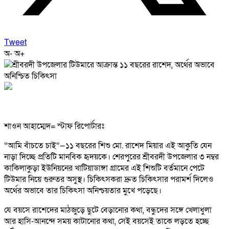
Tweet
অ-
অ+
শাওন আহাম্মেদ= স্টাফ রিপোর্টারঃ
“আমি বাঁচতে চাই”—১১ বছরের শিশু মো. রাশেদ মিয়ার এই আকুতি যেন
নাড়া দিচ্ছে প্রতিটি মানবিক হৃদয়কে। শেরপুরের শ্রীবরদী উপজেলার ৩ নম্বর
কাকিলাকুড়া ইউনিয়নের খাটিয়াডাঙ্গা গ্রামের এই শিশুটি বর্তমানে পেটে
টিউমার নিয়ে গুরুতর অসুস্থ। চিকিৎসকরা দ্রুত চিকিৎসার পরামর্শ দিলেও
অর্থের অভাবে তার চিকিৎসা অনিশ্চয়তার মুখে পড়েছে।
যে বয়সে রাশেদের মাঠজুড়ে ছুটে বেড়ানোর কথা, বন্ধুদের সঙ্গে খেলাধুলা
আর হাসি-আনন্দে সময় কাটানোর কথা, সেই বয়সেই তাকে লড়তে হচ্ছে