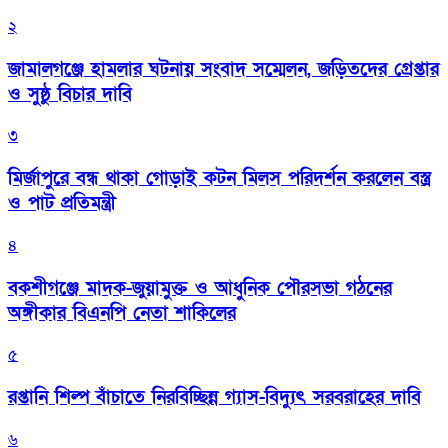
২
জামালগঞ্জে হামলার ঘটনায় সংবাদ সম্মেলন, জড়িতদের গ্রেপ্তার
ও সুষ্ঠু বিচার দাবি
৩
মির্জাপুরে বন্ধ থাকা গোড়াই কটন মিলস পরিদর্শন করলেন বস্ত্র
ও পাট প্রতিমন্ত্রী
৪
বকশীগঞ্জে মাদক-জুয়ামুক্ত ও আধুনিক পৌরসভা গঠনের
অঙ্গীকার বিএনপি নেতা শাকিলের
৫
রপ্তানি শিল্প বাঁচাতে নিরবিচ্ছিন্ন গ্যাস-বিদ্যুৎ সরবরাহের দাবি
৬