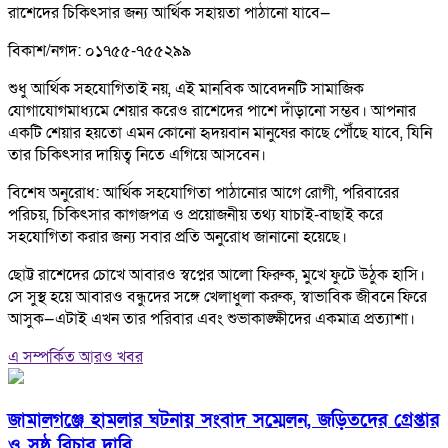
রাশেদের চিকিৎসার জন্য আর্থিক সহায়তা পাঠানো যাবে—
বিকাশ/নগদ: ০১৭৫৫-৭৫৫২৯৯
শুধু আর্থিক সহযোগিতাই নয়, এই মানবিক আবেদনটি সামাজিক
যোগাযোগমাধ্যমে শেয়ার করেও রাশেদের পাশে দাঁড়ানো সম্ভব। আপনার
একটি শেয়ার হয়তো এমন কোনো হৃদয়বান মানুষের কাছে পৌঁছে যাবে, যিনি
তার চিকিৎসার দায়িত্ব নিতে এগিয়ে আসবেন।
বিশেষ অনুরোধ: আর্থিক সহযোগিতা পাঠানোর আগে রোগী, পরিবারের
পরিচয়, চিকিৎসার কাগজপত্র ও প্রয়োজনীয় তথ্য যাচাই-বাছাই করে
সহযোগিতা করার জন্য সবার প্রতি অনুরোধ জানানো হয়েছে।
ছোট্ট রাশেদের চোখে আবারও স্বপ্নের আলো ফিরুক, মুখে ফুটে উঠুক হাসি।
সে সুস্থ হয়ে আবারও বন্ধুদের সঙ্গে খেলাধুলা করুক, স্বাভাবিক জীবনে ফিরে
আসুক—এটাই এখন তার পরিবার এবং শুভাকাঙ্ক্ষীদের একমাত্র প্রত্যাশা।
এ সম্পর্কিত আরও খবর
জামালগঞ্জে হামলার ঘটনায় সংবাদ সম্মেলন, জড়িতদের গ্রেপ্তার
ও সুষ্ঠু বিচার দাবি