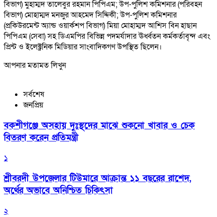
বিভাগ) মুহাম্মদ তালেবুর রহমান পিপিএম; উপ-পুলিশ কমিশনার (পরিবহন
বিভাগ) মোহাম্মদ মনজুর আহমেদ সিদ্দিকী; উপ-পুলিশ কমিশনার
(প্রকিউরমেন্ট অ্যান্ড ওয়ার্কশপ বিভাগ) মিয়া মোহাম্মদ আশিস বিন হাছান
পিপিএম (সেবা) সহ ডিএমপির বিভিন্ন পদমর্যাদার ঊর্ধ্বতন কর্মকর্তাবৃন্দ এবং
প্রিন্ট ও ইলেক্ট্রনিক মিডিয়ার সাংবাদিকগণ উপস্থিত ছিলেন।
আপনার মতামত লিখুন
সর্বশেষ
জনপ্রিয়
বকশীগঞ্জে অসহায় দুঃস্থদের মাঝে শুকনো খাবার ও চেক
বিতরণ করেন প্রতিমন্ত্রী
১
শ্রীবরদী উপজেলার টিউমারে আক্রান্ত ১১ বছরের রাশেদ,
অর্থের অভাবে অনিশ্চিত চিকিৎসা
২