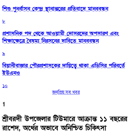
শিশু পুনর্বাসন কেন্দ্র স্থানান্তরের প্রতিবাদে মানববন্ধন
৮
প্রশাসনিক পদ থেকে আওয়ামী দোসরদের অপসারণ এবং
শিক্ষাক্ষেত্রে বৈষম্য নিরসনের দাবিতে মানববন্ধন
৯
বিয়ানীবাজার পৌরপ্রশাসকের দায়িত্বে থাকা এডিসির পরিবর্তে
ইউএনও
১০
জনপ্রিয় সব খবর
1
শ্রীবরদী উপজেলার টিউমারে আক্রান্ত ১১ বছরের
রাশেদ, অর্থের অভাবে অনিশ্চিত চিকিৎসা