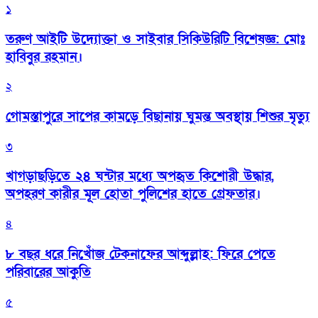
১
তরুণ আইটি উদ্যোক্তা ও সাইবার সিকিউরিটি বিশেষজ্ঞ: মোঃ
হাবিবুর রহমান।
২
গোমস্তাপুরে সাপের কামড়ে বিছানায় ঘুমন্ত অবস্থায় শিশুর মৃত্যু
৩
খাগড়াছড়িতে ২৪ ঘন্টার মধ্যে অপহৃত কিশোরী উদ্ধার,
অপহরণ কারীর মূল হোতা পুলিশের হাতে গ্রেফতার।
৪
৮ বছর ধরে নিখোঁজ টেকনাফের আব্দুল্লাহ: ফিরে পেতে
পরিবারের আকুতি
৫