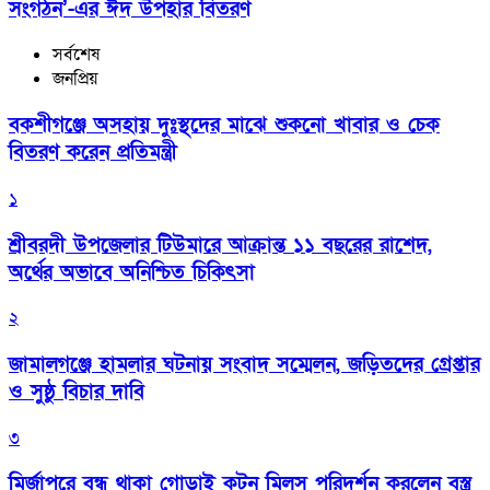
সংগঠন’-এর ঈদ উপহার বিতরণ
সর্বশেষ
জনপ্রিয়
বকশীগঞ্জে অসহায় দুঃস্থদের মাঝে শুকনো খাবার ও চেক
বিতরণ করেন প্রতিমন্ত্রী
১
শ্রীবরদী উপজেলার টিউমারে আক্রান্ত ১১ বছরের রাশেদ,
অর্থের অভাবে অনিশ্চিত চিকিৎসা
২
জামালগঞ্জে হামলার ঘটনায় সংবাদ সম্মেলন, জড়িতদের গ্রেপ্তার
ও সুষ্ঠু বিচার দাবি
৩
মির্জাপুরে বন্ধ থাকা গোড়াই কটন মিলস পরিদর্শন করলেন বস্ত্র