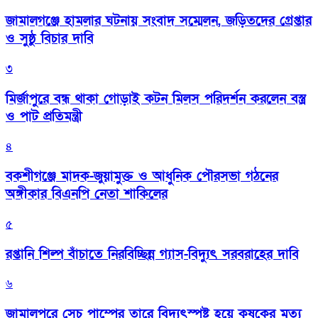
জামালগঞ্জে হামলার ঘটনায় সংবাদ সম্মেলন, জড়িতদের গ্রেপ্তার
ও সুষ্ঠু বিচার দাবি
৩
মির্জাপুরে বন্ধ থাকা গোড়াই কটন মিলস পরিদর্শন করলেন বস্ত্র
ও পাট প্রতিমন্ত্রী
৪
বকশীগঞ্জে মাদক-জুয়ামুক্ত ও আধুনিক পৌরসভা গঠনের
অঙ্গীকার বিএনপি নেতা শাকিলের
৫
রপ্তানি শিল্প বাঁচাতে নিরবিচ্ছিন্ন গ্যাস-বিদ্যুৎ সরবরাহের দাবি
৬
জামালপুরে সেচ পাম্পের তারে বিদ্যুৎস্পষ্ট হয়ে কৃষকের মৃত্যু