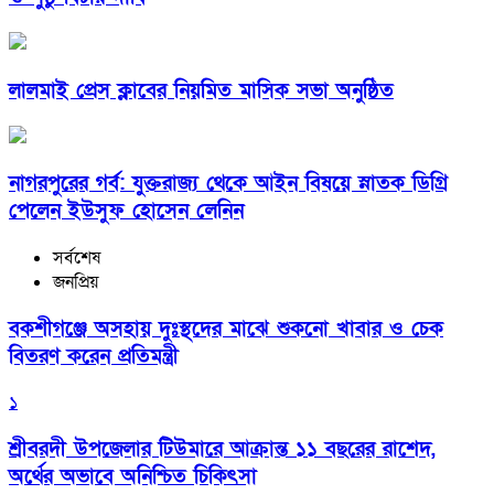
লালমাই প্রেস ক্লাবের নিয়মিত মাসিক সভা অনুষ্ঠিত
নাগরপুরের গর্ব: যুক্তরাজ্য থেকে আইন বিষয়ে স্নাতক ডিগ্রি
পেলেন ইউসুফ হোসেন লেনিন
সর্বশেষ
জনপ্রিয়
বকশীগঞ্জে অসহায় দুঃস্থদের মাঝে শুকনো খাবার ও চেক
বিতরণ করেন প্রতিমন্ত্রী
১
শ্রীবরদী উপজেলার টিউমারে আক্রান্ত ১১ বছরের রাশেদ,
অর্থের অভাবে অনিশ্চিত চিকিৎসা