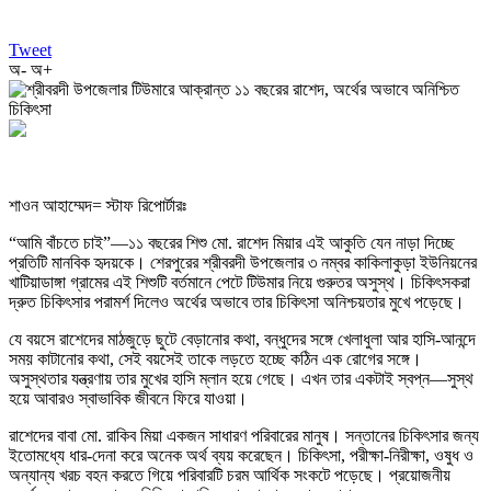
Tweet
অ-
অ+
শাওন আহাম্মেদ= স্টাফ রিপোর্টারঃ
“আমি বাঁচতে চাই”—১১ বছরের শিশু মো. রাশেদ মিয়ার এই আকুতি যেন নাড়া দিচ্ছে
প্রতিটি মানবিক হৃদয়কে। শেরপুরের শ্রীবরদী উপজেলার ৩ নম্বর কাকিলাকুড়া ইউনিয়নের
খাটিয়াডাঙ্গা গ্রামের এই শিশুটি বর্তমানে পেটে টিউমার নিয়ে গুরুতর অসুস্থ। চিকিৎসকরা
দ্রুত চিকিৎসার পরামর্শ দিলেও অর্থের অভাবে তার চিকিৎসা অনিশ্চয়তার মুখে পড়েছে।
যে বয়সে রাশেদের মাঠজুড়ে ছুটে বেড়ানোর কথা, বন্ধুদের সঙ্গে খেলাধুলা আর হাসি-আনন্দে
সময় কাটানোর কথা, সেই বয়সেই তাকে লড়তে হচ্ছে কঠিন এক রোগের সঙ্গে।
অসুস্থতার যন্ত্রণায় তার মুখের হাসি ম্লান হয়ে গেছে। এখন তার একটাই স্বপ্ন—সুস্থ
হয়ে আবারও স্বাভাবিক জীবনে ফিরে যাওয়া।
রাশেদের বাবা মো. রাকিব মিয়া একজন সাধারণ পরিবারের মানুষ। সন্তানের চিকিৎসার জন্য
ইতোমধ্যে ধার-দেনা করে অনেক অর্থ ব্যয় করেছেন। চিকিৎসা, পরীক্ষা-নিরীক্ষা, ওষুধ ও
অন্যান্য খরচ বহন করতে গিয়ে পরিবারটি চরম আর্থিক সংকটে পড়েছে। প্রয়োজনীয়