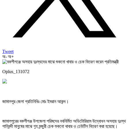
Tweet
অ-
অ+
Oplus_131072
জামালপুর জেলা প্রতিনিধিঃ মোঃ ইমরান আকন্দ।
জামালপুরের বকশীগঞ্জ উপজেলা পরিষদের নবনির্মিত অডিটোরিয়াম উদ্বোধন অসহায় দুঃস্থ
পানিবন্দী মানুষের মাঝে গৃহ মন্জুরী চেক শুকনো খাবার ও ঢেউটিন বিতরণ করা হয়েছে।