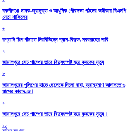
বকশীগঞ্জে মাদক-জুয়ামুক্ত ও আধুনিক পৌরসভা গঠনের অঙ্গীকার বিএনপি
নেতা শাকিলের
৬
রপ্তানি শিল্প বাঁচাতে নিরবিচ্ছিন্ন গ্যাস-বিদ্যুৎ সরবরাহের দাবি
৭
জামালপুরে সেচ পাম্পের তারে বিদ্যুৎস্পষ্ট হয়ে কৃষকের মৃত্যু
৮
জামালপুরের পুলিশের হাতে ছেলেকে দিলো বাবা, ভ্রাম্যমাণ আদালতে ৬
মাসের কারাদণ্ড।
৯
জামালপুরে সেচ পাম্পের তারে বিদ্যুৎস্পষ্ট হয়ে কৃষকের মৃত্যু।
১০
সর্বশেষ সব খবর