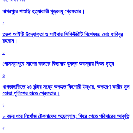
নাগরপুরে শাশুড়ি হত্যাকারী পুত্রবধু গ্রেফতার।
১
তরুণ আইটি উদ্যোক্তা ও সাইবার সিকিউরিটি বিশেষজ্ঞ: মোঃ হাবিবুর
রহমান।
২
গোমস্তাপুরে সাপের কামড়ে বিছানায় ঘুমন্ত অবস্থায় শিশুর মৃত্যু
৩
খাগড়াছড়িতে ২৪ ঘন্টার মধ্যে অপহৃত কিশোরী উদ্ধার, অপহরণ কারীর মূল
হোতা পুলিশের হাতে গ্রেফতার।
৪
৮ বছর ধরে নিখোঁজ টেকনাফের আব্দুল্লাহ: ফিরে পেতে পরিবারের আকুতি
৫