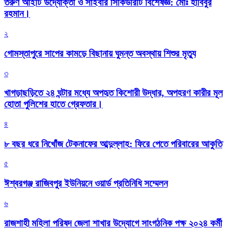
তরুণ আইটি উদ্যোক্তা ও সাইবার সিকিউরিটি বিশেষজ্ঞ: মোঃ হাবিবুর
রহমান।
২
গোমস্তাপুরে সাপের কামড়ে বিছানায় ঘুমন্ত অবস্থায় শিশুর মৃত্যু
৩
খাগড়াছড়িতে ২৪ ঘন্টার মধ্যে অপহৃত কিশোরী উদ্ধার, অপহরণ কারীর মূল
হোতা পুলিশের হাতে গ্রেফতার।
৪
৮ বছর ধরে নিখোঁজ টেকনাফের আব্দুল্লাহ: ফিরে পেতে পরিবারের আকুতি
৫
ঈশ্বরগঞ্জ রাজিবপুর ইউনিয়নে ওয়ার্ড প্রতিনিধি সম্মেলন
৬
রাজশাহী মহিলা পরিষদ জেলা শাখার উদ্যোগে সাংগঠনিক পক্ষ ২০২৪ কর্মী