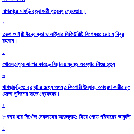
নাগরপুরে শাশুড়ি হত্যাকারী পুত্রবধু গ্রেফতার।
১
তরুণ আইটি উদ্যোক্তা ও সাইবার সিকিউরিটি বিশেষজ্ঞ: মোঃ হাবিবুর
রহমান।
২
গোমস্তাপুরে সাপের কামড়ে বিছানায় ঘুমন্ত অবস্থায় শিশুর মৃত্যু
৩
খাগড়াছড়িতে ২৪ ঘন্টার মধ্যে অপহৃত কিশোরী উদ্ধার, অপহরণ কারীর মূল
হোতা পুলিশের হাতে গ্রেফতার।
৪
৮ বছর ধরে নিখোঁজ টেকনাফের আব্দুল্লাহ: ফিরে পেতে পরিবারের আকুতি
৫