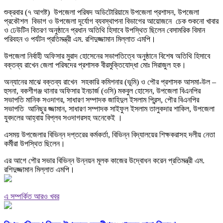
শুক্রবার (৭ আগষ্ট) উপজেলা পরিষদ অডিটোরিয়ামে উপজেলা প্রশাসন, উপজেলা
প্রকৌশল বিভাগ ও উপজেলা দূর্যোগ ব্যবস্থাপনা বিভাগের আয়োজনে চেক শুকনো খাবার
ও ঢেউটিন বিতরণ অনুষ্ঠানে প্রধান অতিথি হিসাবে উপস্থিত ছিলেন বেসামরিক বিমান
পরিবহন ও পর্যটন প্রতিমন্ত্রী এম. রশিদুজ্জামান মিল্লাত এমপি।
উপজেলা নির্বাহী অফিসার মুরাদ হোসেনের সভাপতিত্বে অনুষ্ঠানে বিশেষ অতিথি হিসাবে
বক্তব্য রাখেন জেলা পরিষদের প্রশাসক বীরমুক্তিযোদ্ধা মোঃ সিরাজুল হক।
অন্যানের মাঝে বক্তব্য রাখেন সহকারি কমিশনার (ভূমি) ও পৌর প্রশাসক আসমা-উল –
হুসনা, বকশীগঞ্জ থানার অফিসার ইনচার্জ (ওসি) মকবুল হোসেন, উপজেলা বিএনপির
সভাপতি মানিক সওদাগর, সাধারণ সম্পাদক জাহিদুল ইসলাম প্রিন্স, পৌর বিএনপির
সভাপতি আনিছুর জ্জামান, সাধারণ সম্পাদক সাইফুল ইসলাম তালুকদার শাকিল, উপজেলা
যুবদলের আহ্বায় বিপ্লব সওদাগরসহ অনেকেই ।
এসময় উপজেলার বিভিন্ন দপ্তরের কর্মকর্তা, বিভিন্ন বিদ্যালয়ের শিক্ষকরাসহ দলীয় নেতা
কর্মীরা উপস্থিত ছিলেন।
এর আগে পৌর সভার বিভিন্ন উন্নয়ন মূলক কাজের উদ্বোধন করেন প্রতিমন্ত্রী এম.
রশিদুজ্জামান মিল্লাত এমপি।
এ সম্পর্কিত আরও খবর