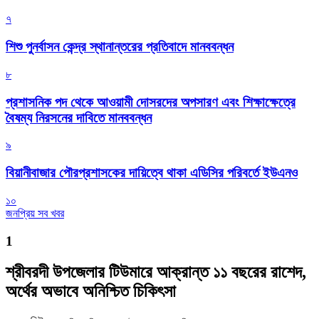
৭
শিশু পুনর্বাসন কেন্দ্র স্থানান্তরের প্রতিবাদে মানববন্ধন
৮
প্রশাসনিক পদ থেকে আওয়ামী দোসরদের অপসারণ এবং শিক্ষাক্ষেত্রে
বৈষম্য নিরসনের দাবিতে মানববন্ধন
৯
বিয়ানীবাজার পৌরপ্রশাসকের দায়িত্বে থাকা এডিসির পরিবর্তে ইউএনও
১০
জনপ্রিয় সব খবর
1
শ্রীবরদী উপজেলার টিউমারে আক্রান্ত ১১ বছরের রাশেদ,
অর্থের অভাবে অনিশ্চিত চিকিৎসা