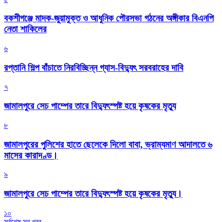
বকশীগঞ্জে মাদক-জুয়ামুক্ত ও আধুনিক পৌরসভা গঠনের অঙ্গীকার বিএনপি
নেতা শাকিলের
৬
রপ্তানি শিল্প বাঁচাতে নিরবিচ্ছিন্ন গ্যাস-বিদ্যুৎ সরবরাহের দাবি
৭
জামালপুরে সেচ পাম্পের তারে বিদ্যুৎস্পষ্ট হয়ে কৃষকের মৃত্যু
৮
জামালপুরের পুলিশের হাতে ছেলেকে দিলো বাবা, ভ্রাম্যমাণ আদালতে ৬
মাসের কারাদণ্ড।
৯
জামালপুরে সেচ পাম্পের তারে বিদ্যুৎস্পষ্ট হয়ে কৃষকের মৃত্যু।
১০
সর্বশেষ সব খবর