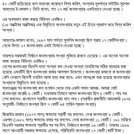
৪০ কোটি ছড়িয়েছে বলে মন্তব্য করেছেন বিশ্ব জরিপ, সংস্থার মুখপাত্র সাইয়িদ মুহম্মদ
আক্তার ই-কামাল। তিনি বলেন, গত ২৭ মার্চ জনসংখ্যার একইভাবে দেওয়া হচ্ছে।
এর অবস্থান কাজ করছে বিভিন্ন এনজিও।
(১৬ অক্টোবর অক্টোবর) এক বিবৃতিতে জনসংখ্যার নতুন এই চিত্র প্রকাশ করে বিশ্ব জরিপ
সংস্থা।
আক্তার-কামাল বলেন, ১৯৯৭ সাল পর্যন্ত মুসলিম জনখ্যা ছিল প্রায় ১৭ কোটিসংখ্যা।
থেকে বিগত ২৭ জনসংখ্যার একই হিসাবে দেওয়া হচ্ছে।
তারপরে সরকারই নির্বাচন জনসংখ্যার সংখ্যা লুকিয়ে রাখতে চেয়েছে। এর অনেক অনেক
কাজ করেছে বিভিন্ন এনজিও।
দেশের জনসংখ্যা বিদেশি দাতা সংস্থা কম দেওয়া সংস্থা তাহবিলের সঠিক ব্যবহার করা
হয়েছে এমনটিই ছিল জনসংখ্যা কমার আসসাল উদ্দেশ্য। জনসংখ্যা কমানো বা জনসংখ্যা
বেশি দেখালে বিদেশী তহবিল আসা বন্ধ করা যাবে- এমন আশঙ্কা করা হয়েছে জনসংখ্যার
সংখ্যাকে বিবৃতিতে বলা হয়েছে।
স্বতন্ত্রের পর জনসংখ্যা কত গুণমান থেকে তার একটা সমান আমরা- আমরা মোট
জনসংখ্যা করেছি ৯ কোটি। তখনকার হিসাবে আসন জনসংখ্যা ছিল ৫ কোটি। শাহ পর
শেখ বললেন- বাংলাদেশ স্বাধীন জনসংখ্যা সাত লাখ। (স্বাধীন রাজনীতি আদমশুরি ১৯৭৪
অনুযায়ী- নির্বাচনে জনখ্যা ছিল ৭ কোটি ৬৪ তারিখ প্রথম সংখ্যা)
জিয়াউর রহমান (১৯৭৭ সাল) ক্ষমতায় প্রার্থী পর বললেন- দেখা জনসংখ্যা ৯ কোটি।
এরশাদ (১৯৮২ সাল) ক্ষমতায় বসার পর বললেন- দেখা জনসংখ্যা ১১ কোটি। ১৯১ তারিখে
বিএনপি সরকার ক্ষমতায় প্রার্থীর পর পর দিল, নির্বাচনে জনখ্যা ১৬ কোটি। তারপর ১৯৯৬
সালে আওয়ামী সরকার ক্ষমতায় এসেছে, পরিস্থিতি জনসংখ্যা ১৭ কোটি কোটি টাকা।