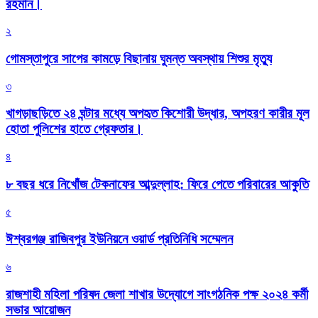
রহমান।
২
গোমস্তাপুরে সাপের কামড়ে বিছানায় ঘুমন্ত অবস্থায় শিশুর মৃত্যু
৩
খাগড়াছড়িতে ২৪ ঘন্টার মধ্যে অপহৃত কিশোরী উদ্ধার, অপহরণ কারীর মূল
হোতা পুলিশের হাতে গ্রেফতার।
৪
৮ বছর ধরে নিখোঁজ টেকনাফের আব্দুল্লাহ: ফিরে পেতে পরিবারের আকুতি
৫
ঈশ্বরগঞ্জ রাজিবপুর ইউনিয়নে ওয়ার্ড প্রতিনিধি সম্মেলন
৬
রাজশাহী মহিলা পরিষদ জেলা শাখার উদ্যোগে সাংগঠনিক পক্ষ ২০২৪ কর্মী
সভার আয়োজন