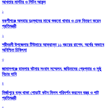
আখতার মাস্টার ও লিটন আকন্দ
১
বকশীগঞ্জে অসহায় দুঃস্থদের মাঝে শুকনো খাবার ও চেক বিতরণ করেন
প্রতিমন্ত্রী
২
শ্রীবরদী উপজেলার টিউমারে আক্রান্ত ১১ বছরের রাশেদ, অর্থের অভাবে
অনিশ্চিত চিকিৎসা
৩
জামালগঞ্জে হামলার ঘটনায় সংবাদ সম্মেলন, জড়িতদের গ্রেপ্তার ও সুষ্ঠু
বিচার দাবি
৪
মির্জাপুরে বন্ধ থাকা গোড়াই কটন মিলস পরিদর্শন করলেন বস্ত্র ও পাট
প্রতিমন্ত্রী
৫