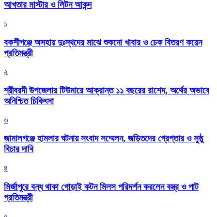
আখতার মাস্টার ও লিটন আকন্দ
১
বকশীগঞ্জে অসহায় দুঃস্থদের মাঝে শুকনো খাবার ও চেক বিতরণ করেন
প্রতিমন্ত্রী
২
শ্রীবরদী উপজেলার টিউমারে আক্রান্ত ১১ বছরের রাশেদ, অর্থের অভাবে
অনিশ্চিত চিকিৎসা
৩
জামালগঞ্জে হামলার ঘটনায় সংবাদ সম্মেলন, জড়িতদের গ্রেপ্তার ও সুষ্ঠু
বিচার দাবি
৪
মির্জাপুরে বন্ধ থাকা গোড়াই কটন মিলস পরিদর্শন করলেন বস্ত্র ও পাট
প্রতিমন্ত্রী
৫