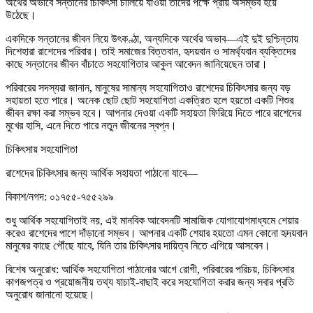
অর্থের অভাবে সন্তানের চিকিৎসা চালিয়ে যাওয়া তাদের পক্ষে প্রায় অসম্ভব হয়ে
উঠেছে।
একদিকে সন্তানের জীবন নিয়ে উৎকণ্ঠা, অন্যদিকে অর্থের অভাব—এই দুই দুশ্চিন্তায়
দিশেহারা রাশেদের পরিবার। তাই সমাজের বিত্তবান, হৃদয়বান ও সামর্থ্যবান ব্যক্তিদের
কাছে সন্তানের জীবন বাঁচাতে সহযোগিতার আকুল আবেদন জানিয়েছেন তারা।
পরিবারের সদস্যরা জানান, মানুষের সামান্য সহযোগিতাও রাশেদের চিকিৎসার জন্য বড়
সহায়তা হতে পারে। অনেক ছোট ছোট সহযোগিতা একত্রিত হলে হয়তো একটি শিশুর
জীবন রক্ষা করা সম্ভব হবে। আপনার দেওয়া একটি সহায়তা ফিরিয়ে দিতে পারে রাশেদের
মুখের হাসি, এনে দিতে পারে নতুন জীবনের স্বপ্ন।
চিকিৎসায় সহযোগিতা
রাশেদের চিকিৎসার জন্য আর্থিক সহায়তা পাঠানো যাবে—
বিকাশ/নগদ: ০১৭৫৫-৭৫৫২৯৯
শুধু আর্থিক সহযোগিতাই নয়, এই মানবিক আবেদনটি সামাজিক যোগাযোগমাধ্যমে শেয়ার
করেও রাশেদের পাশে দাঁড়ানো সম্ভব। আপনার একটি শেয়ার হয়তো এমন কোনো হৃদয়বান
মানুষের কাছে পৌঁছে যাবে, যিনি তার চিকিৎসার দায়িত্ব নিতে এগিয়ে আসবেন।
বিশেষ অনুরোধ: আর্থিক সহযোগিতা পাঠানোর আগে রোগী, পরিবারের পরিচয়, চিকিৎসার
কাগজপত্র ও প্রয়োজনীয় তথ্য যাচাই-বাছাই করে সহযোগিতা করার জন্য সবার প্রতি
অনুরোধ জানানো হয়েছে।