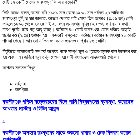
সেই ১৭ কোটি দেশের জনসংখ্যা কি আর বাড়েনি?
তিনি আরও বলেন, আমরা যদি ১৯৬৯ সাল থেকে ১৯৯৬ সাল পর্যন্ত ২৭ তারিখের
জনসংখ্যা বৃদ্ধির হার জানতে, তাহলে দেখতে পাই সোয়া তিন গুণেরও (৩.২৬ গুণ) বেশি।
তাহলে ১৯৯৬ থেকে ২০২৪ এই ২৮ বছর জনসংখ্যা বৃদ্ধির হার ৩/৪ গুণ বাড়ার কথা।
কারণ পূর্বের চেয়ে গড় আয়ু হচ্ছে। বর্তমানে ৪০ কোটি জনসংখ্যা ধরলে পরিচয় আড়াই
গুণের কম (২.৩৫) গুণমান হয়। ক্ষমতাই বাস্তবতা- বর্তমানে বর্তমান জনসংখ্যা ৪০ কোটি
পাওয়া গেছে। আর সোয়া তিন গুণ সমান জনসংখ্যা প্রায় ৫৫ কোটি।
বিবৃতিতে আদমশুমারি সম্পর্কে তথ্যের পক্ষে সম্পূর্ণ ভুল ও প্রতারণামূলক বলে উল্লেখ করা
হয় এবং এমন জরিপে ভুল তথ্য দেওয়া হয় দাবী বাংলাদেশ আদমশুমারী থেকে।
আপনার মতামত লিখুন
সর্বশেষ
জনপ্রিয়
বকশীগঞ্জে পশ্চিম দত্তেরচরের বিলে পানি নিষ্কাশনের ব্যবস্থা, করেছেন
আখতার মাস্টার ও লিটন আকন্দ
১
বকশীগঞ্জে অসহায় দুঃস্থদের মাঝে শুকনো খাবার ও চেক বিতরণ করেন
প্রতিমন্ত্রী