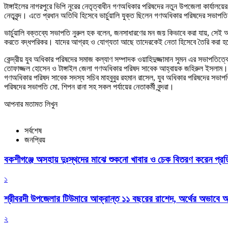
টাঙ্গাইলের নাগরপুরে ভিপি নুরের নেতৃত্বাধীন গণঅধিকার পরিষদের নতুন উপজেলা কার্যালয়
নেতৃবৃন্দ। এতে প্রধান অতিথি হিসেবে ভার্চুয়ালি যুক্ত ছিলেন গণঅধিকার পরিষদের সভাপতি
ভার্চুয়ালি বক্তব্যে সভাপতি নুরুল হক বলেন, জনসাধারণের মন জয় কিভাবে করা যায়, সেই অ
করতে বদ্ধপরিকর। যাদের আগ্রহ ও যোগ্যতা আছে তাদেরকেই নেতা হিসেবে তৈরি করা হবে
কেন্দ্রীয় যুব অধিকার পরিষদের সমাজ কল্যাণ সম্পাদক ওয়াহিদুজ্জামান সুমন এর সভাপতিত
তোফাজ্জল হোসেন ও টাঙ্গাইল জেলা গণঅধিকার পরিষদ সাবেক আহ্বায়ক জহিরুল ইসলাম। এছ
গণঅধিকার পরিষদ সাবেক সদস্য সচিব মাহবুবুর রহমান রাসেল, যুব অধিকার পরিষদের সভাপত
পরিষদের সভাপতি মো. শিপন রানা সহ সকল পর্যায়ের নেতাকর্মী বৃন্দরা।
আপনার মতামত লিখুন
সর্বশেষ
জনপ্রিয়
বকশীগঞ্জে অসহায় দুঃস্থদের মাঝে শুকনো খাবার ও চেক বিতরণ করেন প্রতিম
১
শ্রীবরদী উপজেলার টিউমারে আক্রান্ত ১১ বছরের রাশেদ, অর্থের অভাবে অন
২