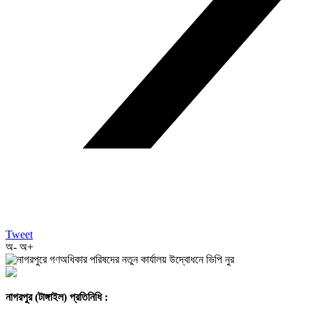
Tweet
অ-
অ+
নাগরপুর (টাঙ্গাইল) প্রতিনিধি :