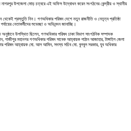
সকালে নাগরপুর উপজেলা মোড় চত্বরে এই অফিস উদ্বোধন করেন সংগঠনের কেন্দ্রীয় ও স্থানীয়
খন থেকেই প্রস্তুতি নিন। গণঅধিকার পরিষদ দেশে নতুন রাজনীতি ও নেতৃত্ব প্রতিষ্ঠা
ের নেতাকর্মীদের শুভেচ্ছা ও অভিনন্দন জানাচ্ছি।
্ত অনুষ্ঠানে উপস্থিত ছিলেন, গণঅধিকার পরিষদ ঢাকা বিভাগ সাংগঠনিক সম্পাদক
ন, গাজীপুর মহানগর গণঅধিকার পরিষদ সাবেক আহ্বায়ক পাঠান আজাহার, টাঙ্গাইল জেলা
িকার পরিষদ আহ্বায়ক মো. আল আমিন, সদস্য সচিব মো. বুলবুল সরকার, যুব অধিকার