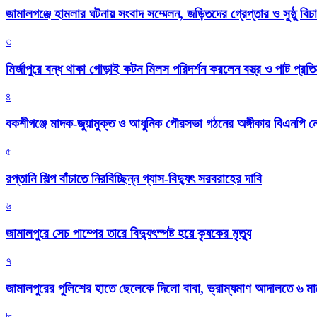
জামালগঞ্জে হামলার ঘটনায় সংবাদ সম্মেলন, জড়িতদের গ্রেপ্তার ও সুষ্ঠু বিচা
৩
মির্জাপুরে বন্ধ থাকা গোড়াই কটন মিলস পরিদর্শন করলেন বস্ত্র ও পাট প্রতিমন
৪
বকশীগঞ্জে মাদক-জুয়ামুক্ত ও আধুনিক পৌরসভা গঠনের অঙ্গীকার বিএনপি ন
৫
রপ্তানি শিল্প বাঁচাতে নিরবিচ্ছিন্ন গ্যাস-বিদ্যুৎ সরবরাহের দাবি
৬
জামালপুরে সেচ পাম্পের তারে বিদ্যুৎস্পষ্ট হয়ে কৃষকের মৃত্যু
৭
জামালপুরের পুলিশের হাতে ছেলেকে দিলো বাবা, ভ্রাম্যমাণ আদালতে ৬ ম
৮