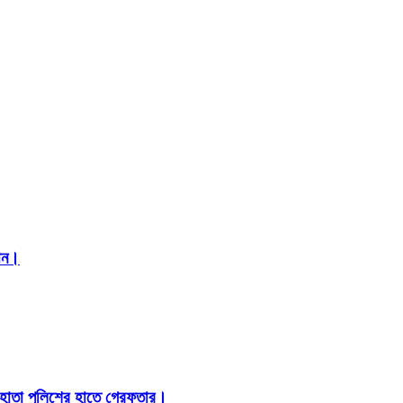
মান।
 হোতা পুলিশের হাতে গ্রেফতার।