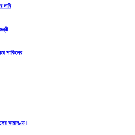
র দাবি
্ত্রী
েতা শাকিলের
াসের কারাদণ্ড।