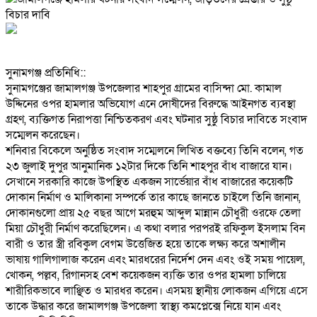
‎সুনামগঞ্জ প্রতিনিধি::
‎সুনামগঞ্জের জামালগঞ্জ উপজেলার শাহপুর গ্রামের বাসিন্দা মো. কামাল
উদ্দিনের ওপর হামলার অভিযোগ এনে দোষীদের বিরুদ্ধে আইনগত ব্যবস্থা
গ্রহণ, ব্যক্তিগত নিরাপত্তা নিশ্চিতকরণ এবং ঘটনার সুষ্ঠু বিচার দাবিতে সংবাদ
সম্মেলন করেছেন।
‎শনিবার বিকেলে অনুষ্ঠিত সংবাদ সম্মেলনে লিখিত বক্তব্যে তিনি বলেন, গত
২৩ জুলাই দুপুর আনুমানিক ১২টার দিকে তিনি শাহপুর বাঁধ বাজারে যান।
সেখানে সরকারি কাজে উপস্থিত একজন সার্ভেয়ার বাঁধ বাজারের কয়েকটি
দোকান নির্মাণ ও মালিকানা সম্পর্কে তার কাছে জানতে চাইলে তিনি জানান,
দোকানগুলো প্রায় ২৫ বছর আগে মরহুম আব্দুল মান্নান চৌধুরী ওরফে তেলা
মিয়া চৌধুরী নির্মাণ করেছিলেন। এ কথা বলার পরপরই রফিকুল ইসলাম বিন
বারী ও তার স্ত্রী রবিকুল বেগম উত্তেজিত হয়ে তাকে লক্ষ্য করে অশালীন
ভাষায় গালিগালাজ করেন এবং মারধরের নির্দেশ দেন এবং ওই সময় পায়েল,
খোকন, পল্লব, রিগানসহ বেশ কয়েকজন ব্যক্তি তার ওপর হামলা চালিয়ে
শারীরিকভাবে লাঞ্ছিত ও মারধর করেন। এসময় স্থানীয় লোকজন এগিয়ে এসে
তাকে উদ্ধার করে জামালগঞ্জ উপজেলা স্বাস্থ্য কমপ্লেক্সে নিয়ে যান এবং