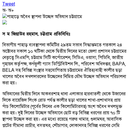
Tweet
অ-
অ+
স ম জিয়াউর রহমান, চট্টগ্রাম প্রতিনিধিঃ
বিভাগীয় পাহাড় ব্যবস্থাপনা কমিটির ২৯তম সভাব সিদ্ধান্তমতে গতকাল ২৪
অক্টোবর সকাল ১০ ঘটিকা থেকে দ্বিতীয় দিনের মতো জেলা প্রশাসন চট্টগ্রামের
নেতৃত্বে সিএমপি, চট্টগ্রাম সিটি কর্পোরেশন, সিডিএ, ওয়াসা, পিডিবি, জাতীয়
গৃহায়ন কর্তৃপক্ষ, কর্ণফুলী গ্যাস ডিস্ট্রিবিউশন লি., পরিবেশ অধিদপ্তর, BAPA,
BELA সহ বিভিন্ন সংস্থার সহযোগিতায় চট্টগ্রামের ঐতিহ্যবাহী কালীর ছড়া
খালের অবৈধ দখলদারদের উচ্ছেদের নিমিত্ত যৌথ উচ্ছেদ অভিযান পরিচালনা
করা হয়।
অভিযানের দ্বিতীয় দিনে আকবরশাহ থানা এলাকার হারবাতলী থেকে উজানের
দিকে বায়েজিদ লিংক রোড পর্যন্ত কালীর ছড়া খালের শাখা-প্রশাখাসহ প্রায়
পাঁচ কিলোমিটার (পূর্বের দিনের এক কিলোমিটারসহ) অংশ অবৈধ দখলমুক্ত
করা হয়। দুই দিনের উচ্ছেদ অভিযানে ছোট বড় বিভিন্ন ধরণের প্রায় ৭০ টি
স্থাপনা উচ্ছেদ করা হয়। এর মধ্যে রয়েছে গরুর খামার, গুদামঘর, আবাসিক
প্লটের সীমানা প্রাচীর, বসতঘর, শৌচাগার, দোকানসহ বিভিন্ন ধরণের সেমি