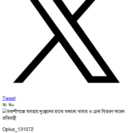
Tweet
অ-
অ+
Oplus_131072