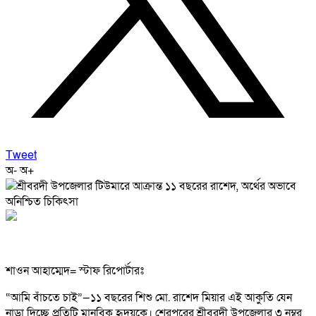
Tweet
অ-
অ+
শাওন আহাম্মেদ= স্টাফ রিপোর্টারঃ
“আমি বাঁচতে চাই”—১১ বছরের শিশু মো. রাশেদ মিয়ার এই আকুতি যেন
নাড়া দিচ্ছে প্রতিটি মানবিক হৃদয়কে। শেরপুরের শ্রীবরদী উপজেলার ৩ নম্বর