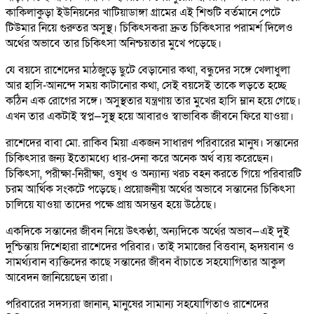
কাকিলাকুড়া ইউনিয়নের খাটিয়াডাঙ্গা গ্রামের এই শিশুটি বর্তমানে পেটে
টিউমার নিয়ে গুরুতর অসুস্থ। চিকিৎসকরা দ্রুত চিকিৎসার পরামর্শ দিলেও
অর্থের অভাবে তার চিকিৎসা অনিশ্চয়তার মুখে পড়েছে।
যে বয়সে রাশেদের মাঠজুড়ে ছুটে বেড়ানোর কথা, বন্ধুদের সঙ্গে খেলাধুলা
আর হাসি-আনন্দে সময় কাটানোর কথা, সেই বয়সেই তাকে লড়তে হচ্ছে
কঠিন এক রোগের সঙ্গে। অসুস্থতার যন্ত্রণায় তার মুখের হাসি ম্লান হয়ে গেছে।
এখন তার একটাই স্বপ্ন—সুস্থ হয়ে আবারও স্বাভাবিক জীবনে ফিরে যাওয়া।
রাশেদের বাবা মো. রাকিব মিয়া একজন সাধারণ পরিবারের মানুষ। সন্তানের
চিকিৎসার জন্য ইতোমধ্যে ধার-দেনা করে অনেক অর্থ ব্যয় করেছেন।
চিকিৎসা, পরীক্ষা-নিরীক্ষা, ওষুধ ও অন্যান্য খরচ বহন করতে গিয়ে পরিবারটি
চরম আর্থিক সংকটে পড়েছে। প্রয়োজনীয় অর্থের অভাবে সন্তানের চিকিৎসা
চালিয়ে যাওয়া তাদের পক্ষে প্রায় অসম্ভব হয়ে উঠেছে।
একদিকে সন্তানের জীবন নিয়ে উৎকণ্ঠা, অন্যদিকে অর্থের অভাব—এই দুই
দুশ্চিন্তায় দিশেহারা রাশেদের পরিবার। তাই সমাজের বিত্তবান, হৃদয়বান ও
সামর্থ্যবান ব্যক্তিদের কাছে সন্তানের জীবন বাঁচাতে সহযোগিতার আকুল
আবেদন জানিয়েছেন তারা।
পরিবারের সদস্যরা জানান, মানুষের সামান্য সহযোগিতাও রাশেদের