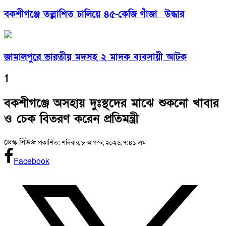
বকশীগঞ্জে তল্লাশিত চালিয়ে ৪৫-কেজি গাঁজা উদ্ধার
জামালপুরে ভারতীয় মদসহ ২ মাদক ব্যবসায়ী আটক
1
বকশীগঞ্জে অসহায় দুঃস্থদের মাঝে শুকনো খাবার
ও চেক বিতরণ করেন প্রতিমন্ত্রী
ডেস্ক নিউজ
প্রকাশিত: শনিবার, ৮ আগস্ট, ২০২৬, ৭:৪১ এম
Facebook