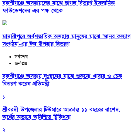
বকশীগঞ্জে অসহায়দের মাঝে ছাগল বিতরণ ইসলামিক
ফাউন্ডেশনের এর পক্ষ থেকে
মাদারীপুরে অর্ধশতাধিক অসহায় মানুষের মাঝে ‘মানব কল্যাণ
সংগঠন’-এর ঈদ উপহার বিতরণ
সর্বশেষ
জনপ্রিয়
বকশীগঞ্জে অসহায় দুঃস্থদের মাঝে শুকনো খাবার ও চেক
বিতরণ করেন প্রতিমন্ত্রী
১
শ্রীবরদী উপজেলার টিউমারে আক্রান্ত ১১ বছরের রাশেদ,
অর্থের অভাবে অনিশ্চিত চিকিৎসা
২