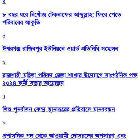
৪
৮ বছর ধরে নিখোঁজ টেকনাফের আব্দুল্লাহ: ফিরে পেতে
পরিবারের আকুতি
৫
ঈশ্বরগঞ্জ রাজিবপুর ইউনিয়নে ওয়ার্ড প্রতিনিধি সম্মেলন
৬
রাজশাহী মহিলা পরিষদ জেলা শাখার উদ্যোগে সাংগঠনিক পক্ষ
২০২৪ কর্মী সভার আয়োজন
৭
শিশু পুনর্বাসন কেন্দ্র স্থানান্তরের প্রতিবাদে মানববন্ধন
৮
প্রশাসনিক পদ থেকে আওয়ামী দোসরদের অপসারণ এবং