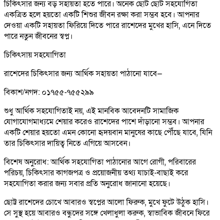
চিকিৎসার জন্য বড় সহায়তা হতে পারে। অনেক ছোট ছোট সহযোগিতা
একত্রিত হলে হয়তো একটি শিশুর জীবন রক্ষা করা সম্ভব হবে। আপনার
দেওয়া একটি সহায়তা ফিরিয়ে দিতে পারে রাশেদের মুখের হাসি, এনে দিতে
পারে নতুন জীবনের স্বপ্ন।
চিকিৎসায় সহযোগিতা
রাশেদের চিকিৎসার জন্য আর্থিক সহায়তা পাঠানো যাবে—
বিকাশ/নগদ: ০১৭৫৫-৭৫৫২৯৯
শুধু আর্থিক সহযোগিতাই নয়, এই মানবিক আবেদনটি সামাজিক
যোগাযোগমাধ্যমে শেয়ার করেও রাশেদের পাশে দাঁড়ানো সম্ভব। আপনার
একটি শেয়ার হয়তো এমন কোনো হৃদয়বান মানুষের কাছে পৌঁছে যাবে, যিনি
তার চিকিৎসার দায়িত্ব নিতে এগিয়ে আসবেন।
বিশেষ অনুরোধ: আর্থিক সহযোগিতা পাঠানোর আগে রোগী, পরিবারের
পরিচয়, চিকিৎসার কাগজপত্র ও প্রয়োজনীয় তথ্য যাচাই-বাছাই করে
সহযোগিতা করার জন্য সবার প্রতি অনুরোধ জানানো হয়েছে।
ছোট্ট রাশেদের চোখে আবারও স্বপ্নের আলো ফিরুক, মুখে ফুটে উঠুক হাসি।
সে সুস্থ হয়ে আবারও বন্ধুদের সঙ্গে খেলাধুলা করুক, স্বাভাবিক জীবনে ফিরে