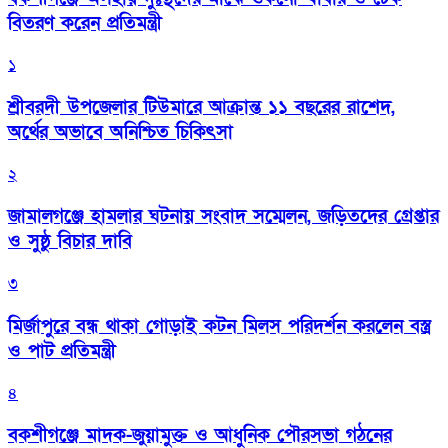
বিতরণ করেন প্রতিমন্ত্রী
১
শ্রীবরদী উপজেলার টিউমারে আক্রান্ত ১১ বছরের রাশেদ,
অর্থের অভাবে অনিশ্চিত চিকিৎসা
২
জামালগঞ্জে হামলার ঘটনায় সংবাদ সম্মেলন, জড়িতদের গ্রেপ্তার
ও সুষ্ঠু বিচার দাবি
৩
মির্জাপুরে বন্ধ থাকা গোড়াই কটন মিলস পরিদর্শন করলেন বস্ত্র
ও পাট প্রতিমন্ত্রী
৪
বকশীগঞ্জে মাদক-জুয়ামুক্ত ও আধুনিক পৌরসভা গঠনের