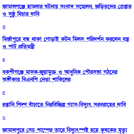
জামালগঞ্জে হামলার ঘটনায় সংবাদ সম্মেলন, জড়িতদের গ্রেপ্তার
ও সুষ্ঠু বিচার দাবি
৩
মির্জাপুরে বন্ধ থাকা গোড়াই কটন মিলস পরিদর্শন করলেন বস্ত্র
ও পাট প্রতিমন্ত্রী
৪
বকশীগঞ্জে মাদক-জুয়ামুক্ত ও আধুনিক পৌরসভা গঠনের
অঙ্গীকার বিএনপি নেতা শাকিলের
৫
রপ্তানি শিল্প বাঁচাতে নিরবিচ্ছিন্ন গ্যাস-বিদ্যুৎ সরবরাহের দাবি
৬
জামালপুরে সেচ পাম্পের তারে বিদ্যুৎস্পষ্ট হয়ে কৃষকের মৃত্যু