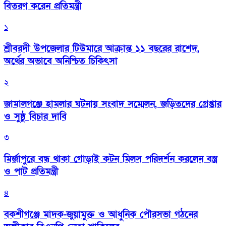
বিতরণ করেন প্রতিমন্ত্রী
১
শ্রীবরদী উপজেলার টিউমারে আক্রান্ত ১১ বছরের রাশেদ,
অর্থের অভাবে অনিশ্চিত চিকিৎসা
২
জামালগঞ্জে হামলার ঘটনায় সংবাদ সম্মেলন, জড়িতদের গ্রেপ্তার
ও সুষ্ঠু বিচার দাবি
৩
মির্জাপুরে বন্ধ থাকা গোড়াই কটন মিলস পরিদর্শন করলেন বস্ত্র
ও পাট প্রতিমন্ত্রী
৪
বকশীগঞ্জে মাদক-জুয়ামুক্ত ও আধুনিক পৌরসভা গঠনের