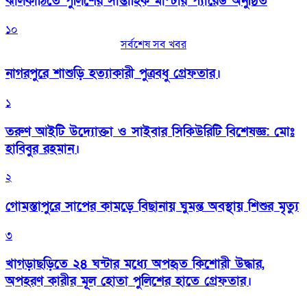
‎ঝালকাঠিতে পুলিশের সাপ্তাহিক মাস্টার প্যারেড অনুষ্ঠিত
১০
সর্বশেষ সব খবর
নাগরপুরে শাশুড়ি হত্যাকারী পুত্রবধু গ্রেফতার।
১
তরুণ আইটি উদ্যোক্তা ও সাইবার সিকিউরিটি বিশেষজ্ঞ: মোঃ
হাবিবুর রহমান।
২
গোমস্তাপুরে সাপের কামড়ে বিছানায় ঘুমন্ত অবস্থায় শিশুর মৃত্যু
৩
খাগড়াছড়িতে ২৪ ঘন্টার মধ্যে অপহৃত কিশোরী উদ্ধার,
অপহরণ কারীর মূল হোতা পুলিশের হাতে গ্রেফতার।