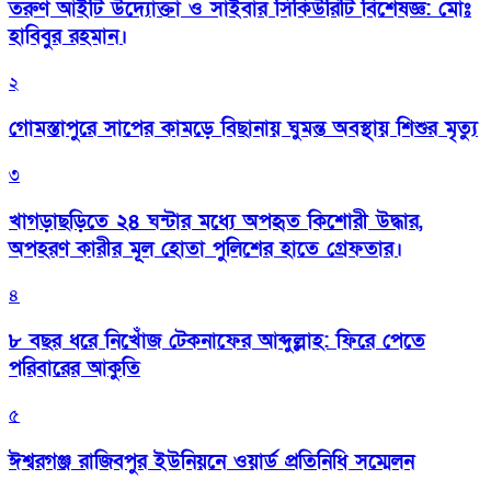
তরুণ আইটি উদ্যোক্তা ও সাইবার সিকিউরিটি বিশেষজ্ঞ: মোঃ
হাবিবুর রহমান।
২
গোমস্তাপুরে সাপের কামড়ে বিছানায় ঘুমন্ত অবস্থায় শিশুর মৃত্যু
৩
খাগড়াছড়িতে ২৪ ঘন্টার মধ্যে অপহৃত কিশোরী উদ্ধার,
অপহরণ কারীর মূল হোতা পুলিশের হাতে গ্রেফতার।
৪
৮ বছর ধরে নিখোঁজ টেকনাফের আব্দুল্লাহ: ফিরে পেতে
পরিবারের আকুতি
৫
ঈশ্বরগঞ্জ রাজিবপুর ইউনিয়নে ওয়ার্ড প্রতিনিধি সম্মেলন