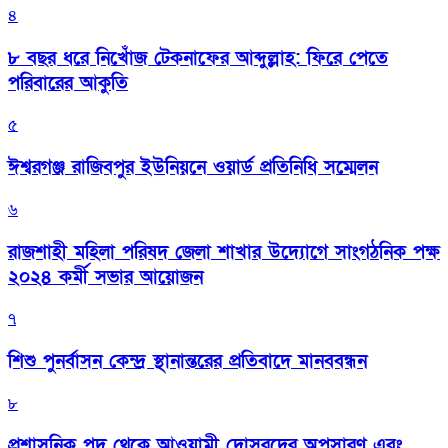
৪
৮ বছর ধরে নিখোঁজ টেকনাফের আব্দুল্লাহ: ফিরে পেতে
পরিবারের আকুতি
৫
ঈশ্বরগঞ্জ রাজিবপুর ইউনিয়নে ওয়ার্ড প্রতিনিধি সম্মেলন
৬
রাজশাহী মহিলা পরিষদ জেলা শাখার উদ্যোগে সাংগঠনিক পক্ষ
২০২৪ কর্মী সভার আয়োজন
৭
শিশু পুনর্বাসন কেন্দ্র স্থানান্তরের প্রতিবাদে মানববন্ধন
৮
প্রশাসনিক পদ থেকে আওয়ামী দোসরদের অপসারণ এবং