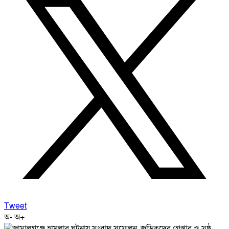
Tweet
অ-
অ+