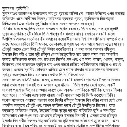
‎সুনামগঞ্জ প্রতিনিধি::
‎সুনামগঞ্জের জামালগঞ্জ উপজেলার শাহপুর গ্রামের বাসিন্দা মো. কামাল উদ্দিনের ওপর হামলার
অভিযোগ এনে দোষীদের বিরুদ্ধে আইনগত ব্যবস্থা গ্রহণ, ব্যক্তিগত নিরাপত্তা
নিশ্চিতকরণ এবং ঘটনার সুষ্ঠু বিচার দাবিতে সংবাদ সম্মেলন করেছেন।
‎শনিবার বিকেলে অনুষ্ঠিত সংবাদ সম্মেলনে লিখিত বক্তব্যে তিনি বলেন, গত ২৩ জুলাই
দুপুর আনুমানিক ১২টার দিকে তিনি শাহপুর বাঁধ বাজারে যান। সেখানে সরকারি কাজে
উপস্থিত একজন সার্ভেয়ার বাঁধ বাজারের কয়েকটি দোকান নির্মাণ ও মালিকানা সম্পর্কে তার
কাছে জানতে চাইলে তিনি জানান, দোকানগুলো প্রায় ২৫ বছর আগে মরহুম আব্দুল মান্নান
চৌধুরী ওরফে তেলা মিয়া চৌধুরী নির্মাণ করেছিলেন। এ কথা বলার পরপরই রফিকুল
ইসলাম বিন বারী ও তার স্ত্রী রবিকুল বেগম উত্তেজিত হয়ে তাকে লক্ষ্য করে অশালীন
ভাষায় গালিগালাজ করেন এবং মারধরের নির্দেশ দেন এবং ওই সময় পায়েল, খোকন, পল্লব,
রিগানসহ বেশ কয়েকজন ব্যক্তি তার ওপর হামলা চালিয়ে শারীরিকভাবে লাঞ্ছিত ও মারধর
করেন। এসময় স্থানীয় লোকজন এগিয়ে এসে তাকে উদ্ধার করে জামালগঞ্জ উপজেলা
স্বাস্থ্য কমপ্লেক্সে নিয়ে যান এবং সেখানে তিনি চিকিৎসা নেন।
‎সংবাদ সম্মেলনে তিনি আরও বলেন, একজন সরকারি কর্মকর্তার প্রশ্নের উত্তরে নিজের
জানা তথ্য প্রকাশ করাই তার অপরাধ হয়ে দাঁড়ায়। তিনি প্রশ্ন রেখে বলেন, একটি
সাধারণ প্রশ্নের উত্তর দেওয়ার কারণে কেন একজন নাগরিককে শারীরিক হামলার শিকার
হতে হবে। এ ঘটনায় জামালগঞ্জ থানায় একটি সাধারণ ডায়েরি জিডি করেছেন তিনি।
‎সংবাদ সম্মেলনে একাত্মতা প্রকাশ করে বিবাদী রফিকুল ইসলাম বিন বারীর আপন ছোট বোন
পারভীন আক্তার চৌধুরী এবং আপন ভাতিজা পরাগ চৌধুরী উপস্থিত ছিলেন। তারা
বক্তব্যে অভিযোগ করেন, উত্তরাধিকার সূত্রে প্রাপ্ত পারিবারিক ভূমি ও সম্পত্তি
অবৈধভাবে ভোগদখল করে রেখেছেন রফিকুল ইসলাম বিন বারী। এসময় তারা রফিকুল
ইসলাম বিন বারীর বিরুদ্ধে উত্তরাধিকারদের ভূমি দখলের অভিযোগ তুলে ধরেন। এসব
বিরোধের কারণে শুধু পরিবারের সদস্যরাই নয়, এলাকার সামাজিক সম্প্রীতিও ক্ষতিগ্রস্ত