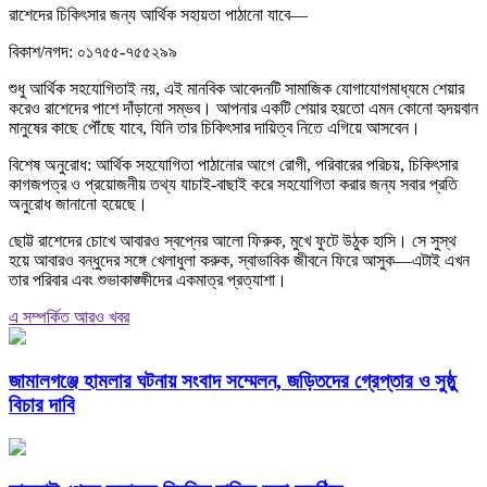
রাশেদের চিকিৎসার জন্য আর্থিক সহায়তা পাঠানো যাবে—
বিকাশ/নগদ: ০১৭৫৫-৭৫৫২৯৯
শুধু আর্থিক সহযোগিতাই নয়, এই মানবিক আবেদনটি সামাজিক যোগাযোগমাধ্যমে শেয়ার
করেও রাশেদের পাশে দাঁড়ানো সম্ভব। আপনার একটি শেয়ার হয়তো এমন কোনো হৃদয়বান
মানুষের কাছে পৌঁছে যাবে, যিনি তার চিকিৎসার দায়িত্ব নিতে এগিয়ে আসবেন।
বিশেষ অনুরোধ: আর্থিক সহযোগিতা পাঠানোর আগে রোগী, পরিবারের পরিচয়, চিকিৎসার
কাগজপত্র ও প্রয়োজনীয় তথ্য যাচাই-বাছাই করে সহযোগিতা করার জন্য সবার প্রতি
অনুরোধ জানানো হয়েছে।
ছোট্ট রাশেদের চোখে আবারও স্বপ্নের আলো ফিরুক, মুখে ফুটে উঠুক হাসি। সে সুস্থ
হয়ে আবারও বন্ধুদের সঙ্গে খেলাধুলা করুক, স্বাভাবিক জীবনে ফিরে আসুক—এটাই এখন
তার পরিবার এবং শুভাকাঙ্ক্ষীদের একমাত্র প্রত্যাশা।
এ সম্পর্কিত আরও খবর
জামালগঞ্জে হামলার ঘটনায় সংবাদ সম্মেলন, জড়িতদের গ্রেপ্তার ও সুষ্ঠু
বিচার দাবি