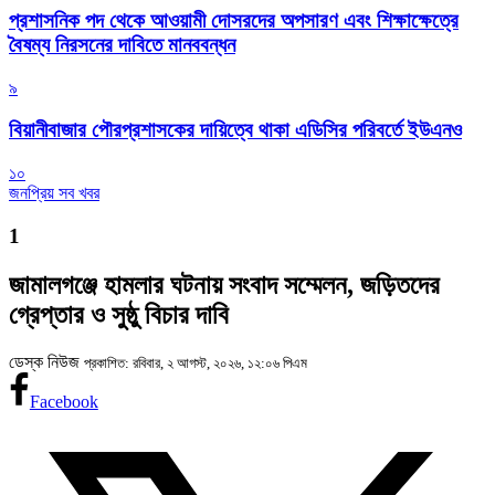
প্রশাসনিক পদ থেকে আওয়ামী দোসরদের অপসারণ এবং শিক্ষাক্ষেত্রে
বৈষম্য নিরসনের দাবিতে মানববন্ধন
৯
বিয়ানীবাজার পৌরপ্রশাসকের দায়িত্বে থাকা এডিসির পরিবর্তে ইউএনও
১০
জনপ্রিয় সব খবর
1
জামালগঞ্জে হামলার ঘটনায় সংবাদ সম্মেলন, জড়িতদের
গ্রেপ্তার ও সুষ্ঠু বিচার দাবি
ডেস্ক নিউজ
প্রকাশিত: রবিবার, ২ আগস্ট, ২০২৬, ১২:০৬ পিএম
Facebook