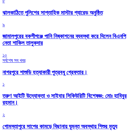
৮
‎ঝালকাঠিতে পুলিশের সাপ্তাহিক মাস্টার প্যারেড অনুষ্ঠিত
৯
জামালপুরের বকশীগঞ্জে পানি নিষ্কাশনের ব্যবস্থা করে দিলেন বিএনপি
নেতা শাকিল তালুকদার
১০
সর্বশেষ সব খবর
নাগরপুরে শাশুড়ি হত্যাকারী পুত্রবধু গ্রেফতার।
১
তরুণ আইটি উদ্যোক্তা ও সাইবার সিকিউরিটি বিশেষজ্ঞ: মোঃ হাবিবুর
রহমান।
২
গোমস্তাপুরে সাপের কামড়ে বিছানায় ঘুমন্ত অবস্থায় শিশুর মৃত্যু