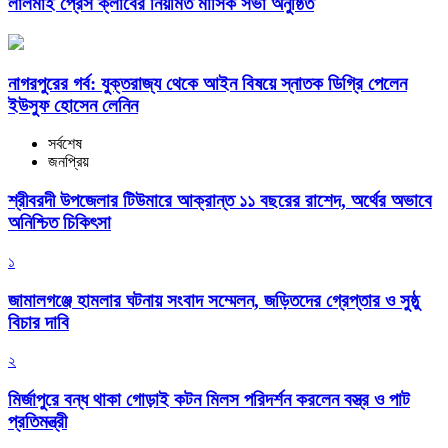
লালমাই প্রেস ক্লাবের নিয়মিত মাসিক সভা অনুষ্ঠিত
নাগরপুরের গর্ব: যুক্তরাজ্য থেকে আইন বিষয়ে স্নাতক ডিগ্রি পেলেন
ইউসুফ হোসেন লেনিন
সর্বশেষ
জনপ্রিয়
শ্রীবরদী উপজেলার টিউমারে আক্রান্ত ১১ বছরের রাশেদ, অর্থের অভাবে
অনিশ্চিত চিকিৎসা
১
জামালগঞ্জে হামলার ঘটনায় সংবাদ সম্মেলন, জড়িতদের গ্রেপ্তার ও সুষ্ঠু
বিচার দাবি
২
মির্জাপুরে বন্ধ থাকা গোড়াই কটন মিলস পরিদর্শন করলেন বস্ত্র ও পাট
প্রতিমন্ত্রী