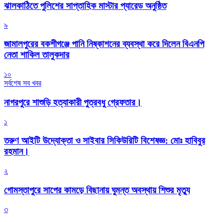
‎ঝালকাঠিতে পুলিশের সাপ্তাহিক মাস্টার প্যারেড অনুষ্ঠিত
৯
জামালপুরের বকশীগঞ্জে পানি নিষ্কাশনের ব্যবস্থা করে দিলেন বিএনপি
নেতা শাকিল তালুকদার
১০
সর্বশেষ সব খবর
নাগরপুরে শাশুড়ি হত্যাকারী পুত্রবধু গ্রেফতার।
১
তরুণ আইটি উদ্যোক্তা ও সাইবার সিকিউরিটি বিশেষজ্ঞ: মোঃ হাবিবুর
রহমান।
২
গোমস্তাপুরে সাপের কামড়ে বিছানায় ঘুমন্ত অবস্থায় শিশুর মৃত্যু
৩