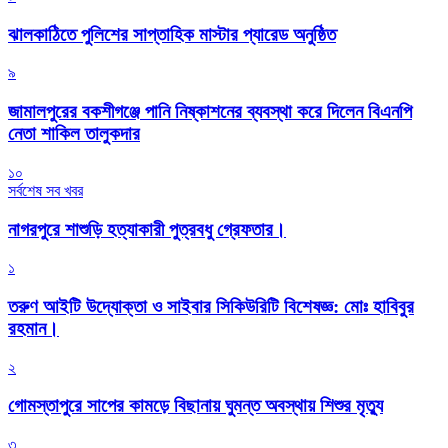
‎ঝালকাঠিতে পুলিশের সাপ্তাহিক মাস্টার প্যারেড অনুষ্ঠিত
৯
জামালপুরের বকশীগঞ্জে পানি নিষ্কাশনের ব্যবস্থা করে দিলেন বিএনপি
নেতা শাকিল তালুকদার
১০
সর্বশেষ সব খবর
নাগরপুরে শাশুড়ি হত্যাকারী পুত্রবধু গ্রেফতার।
১
তরুণ আইটি উদ্যোক্তা ও সাইবার সিকিউরিটি বিশেষজ্ঞ: মোঃ হাবিবুর
রহমান।
২
গোমস্তাপুরে সাপের কামড়ে বিছানায় ঘুমন্ত অবস্থায় শিশুর মৃত্যু
৩