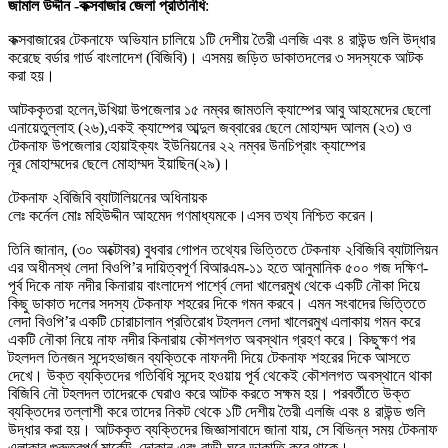
জামাল উদ্দীন -কক্সবাজার জেলা প্রতিনিধি
:
কক্সবাজারের টেকনাফে অভিযান চালিয়ে ১টি দেশীয় তৈরী এলজি এবং ৪ রাউন্ড গুলি উদ্ধার
করেছে বর্ডার গার্ড বাংলাদেশ (বিজিবি)। এসময় জড়িত ডাকাতদলের ৩ সদস্যকে আটক
করা হয়।
আটককৃতরা হলেন,উখিয়া উপজেলার ১৫ নম্বর জামতলি ক্যাম্পের আবু আহমেদের ছেলো
এনায়েতুল্লাহ (২৬),একই ক্যাম্পের আব্দুল জব্বারের ছেলে মোহাম্মদ আলম (২৩) ও
টেকনাফ উপজেলার হোয়াইক্যং ইউনিয়নের ২২ নম্বর উনচিপ্রাং ক্যাম্পের
নূর মোহাম্মদের ছেলে মোহাম্মদ ইয়াছিন(২৯)।
টেকনাফ ২বিজিবি ব্যাটালিয়নের অধিনায়ক
লেঃ কর্নেল মোঃ মহিউদ্দীন আহমেদ গণমাধ্যমকে।এসব তথ্য নিশ্চিত করেন।
তিনি জানান, (৩০ অক্টোবর) বুধবার গোপন তথ্যের ভিত্তিতে টেকনাফ ২বিজিবি ব্যাটালিয়ন
এর অধীনস্থ লেদা বিওপি’র দায়িত্বপূর্ণ বিআরএম-১১ হতে আনুমানিক ৫০০ গজ দক্ষিণ-
পূর্ব দিকে নাফ নদীর কিনারায় বাংলাদেশ পার্শ্বে লেদা খালেরমুখ থেকে একটি নৌকা দিয়ে
কিছু ডাকাত দলের সদস্য টেকনাফ শহরের দিকে গমন করবে। এমন সংবাদের ভিত্তিতে
লেদা বিওপি’র একটি চোরাচালান প্রতিরোধ টহলদল লেদা খালেরমুখ এলাকায় গমন করে
একটি নৌকা নিয়ে নাফ নদীর কিনারায় কৌশলগত অবস্থান গ্রহণ করে। কিছুক্ষণ পর
টহলদল তিনজন সন্দেহভাজন ব্যক্তিকে নাফনদী দিয়ে টেকনাফ শহরের দিকে আসতে
দেখে। উক্ত ব্যক্তিদের গতিবিধি সন্দেহ হওয়ায় পূর্ব থেকেই কৌশলগত অবস্থানে থাকা
বিজিবি নৌ টহলদল তাদেরকে ঘেরাও করে আটক করতে সক্ষম হয়। পরবর্তীতে উক্ত
ব্যক্তিদের তল্লাশী করে তাদের নিকট থেকে ১টি দেশীয় তৈরী এলজি এবং ৪ রাউন্ড গুলি
উদ্ধার করা হয়। আটককৃত ব্যক্তিদের জিজ্ঞাসাবাদে জানা যায়, সে বিভিন্ন সময় টেকনাফ
এলাকার গুরুত্বপূর্ণ মার্কেট, দোকান এবং বাড়ী-ঘরে ডাকাতি করে থাকে।