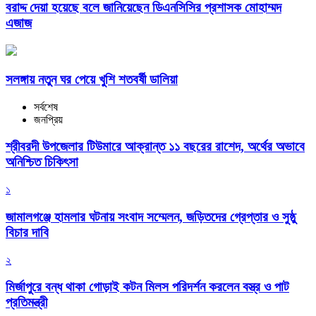
বরাদ্দ দেয়া হয়েছে বলে জানিয়েছেন ডিএনসিসির প্রশাসক মোহাম্মদ
এজাজ
সলঙ্গায় নতুন ঘর পেয়ে খুশি শতবর্ষী ডালিয়া
সর্বশেষ
জনপ্রিয়
শ্রীবরদী উপজেলার টিউমারে আক্রান্ত ১১ বছরের রাশেদ, অর্থের অভাবে
অনিশ্চিত চিকিৎসা
১
জামালগঞ্জে হামলার ঘটনায় সংবাদ সম্মেলন, জড়িতদের গ্রেপ্তার ও সুষ্ঠু
বিচার দাবি
২
মির্জাপুরে বন্ধ থাকা গোড়াই কটন মিলস পরিদর্শন করলেন বস্ত্র ও পাট
প্রতিমন্ত্রী