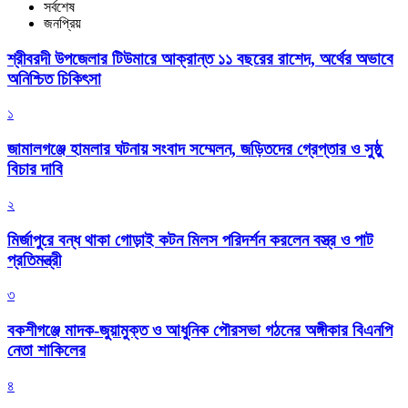
সর্বশেষ
জনপ্রিয়
শ্রীবরদী উপজেলার টিউমারে আক্রান্ত ১১ বছরের রাশেদ, অর্থের অভাবে
অনিশ্চিত চিকিৎসা
১
জামালগঞ্জে হামলার ঘটনায় সংবাদ সম্মেলন, জড়িতদের গ্রেপ্তার ও সুষ্ঠু
বিচার দাবি
২
মির্জাপুরে বন্ধ থাকা গোড়াই কটন মিলস পরিদর্শন করলেন বস্ত্র ও পাট
প্রতিমন্ত্রী
৩
বকশীগঞ্জে মাদক-জুয়ামুক্ত ও আধুনিক পৌরসভা গঠনের অঙ্গীকার বিএনপি
নেতা শাকিলের
৪