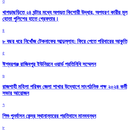
৩
খাগড়াছড়িতে ২৪ ঘন্টার মধ্যে অপহৃত কিশোরী উদ্ধার, অপহরণ কারীর মূল
হোতা পুলিশের হাতে গ্রেফতার।
৪
৮ বছর ধরে নিখোঁজ টেকনাফের আব্দুল্লাহ: ফিরে পেতে পরিবারের আকুতি
৫
ঈশ্বরগঞ্জ রাজিবপুর ইউনিয়নে ওয়ার্ড প্রতিনিধি সম্মেলন
৬
রাজশাহী মহিলা পরিষদ জেলা শাখার উদ্যোগে সাংগঠনিক পক্ষ ২০২৪ কর্মী
সভার আয়োজন
৭
শিশু পুনর্বাসন কেন্দ্র স্থানান্তরের প্রতিবাদে মানববন্ধন
৮