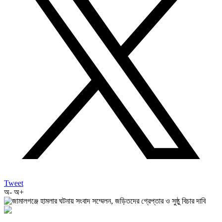
Tweet
অ-
অ+