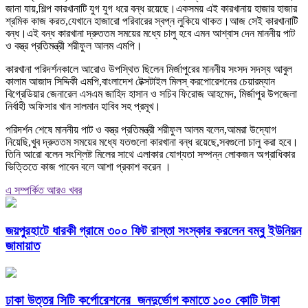
জানা যায়,শিল্প কারখানাটি যুগ যুগ ধরে বন্ধ রয়েছে।একসময় এই কারখানায় হাজার হাজার
শ্রমিক কাজ করত,যেখানে হাজারো পরিবারের স্বপ্ন লুকিয়ে থাকত।আজ সেই কারখানাটি
বন্ধ।এই বন্ধ কারখানা দ্রুততম সময়ের মধ্যে চালু হবে এমন আশ্বাস দেন মাননীয় পাট
ও বস্ত্র প্রতিমন্ত্রী শরীফুল আলম এমপি।
কারখানা পরিদর্শনকালে আরোও উপস্থিত ছিলেন মির্জাপুরের মাননীয় সংসদ সদস্য আবুল
কালাম আজাদ সিদ্দিকী এমপি,বাংলাদেশ টেক্সটাইল মিলস্ করপোরেশনের চেয়ারম্যান
বিগ্রেডিয়ার জেনারেল এসএম জাহিদ হাসান ও সচিব ফিরোজ আহমেদ, মির্জাপুর উপজেলা
নির্বাহী অফিসার খান সালমান হাবিব সহ প্রমূখ।
পরিদর্শন শেষে মাননীয় পাট ও বস্ত্র প্রতিমন্ত্রী শরীফুল আলম বলেন,আমরা উদ্যোগ
নিয়েছি,খুব দ্রুততম সময়ের মধ্যে যতগুলো কারখানা বন্ধ রয়েছে,সবগুলো চালু করা হবে।
তিনি আরো বলেন সংশ্লিষ্ট মিলের সাথে এলাকার যোগ্যতা সম্পন্ন লোকজন অগ্রাধিকার
ভিত্তিতে কাজ পাবেন বলে আশা প্রকাশ করেন ।
এ সম্পর্কিত আরও খবর
জয়পুরহাটে ধারকী গ্রামে ৩০০ ফিট রাস্তা সংস্কার করলেন বম্বু ইউনিয়ন
জামায়াত
ঢাকা উত্তর সিটি কর্পোরেশনের জনদুর্ভোগ কমাতে ১০০ কোটি টাকা