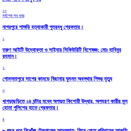
১০
সর্বশেষ সব খবর
নাগরপুরে শাশুড়ি হত্যাকারী পুত্রবধু গ্রেফতার।
১
তরুণ আইটি উদ্যোক্তা ও সাইবার সিকিউরিটি বিশেষজ্ঞ: মোঃ হাবিবুর
রহমান।
২
গোমস্তাপুরে সাপের কামড়ে বিছানায় ঘুমন্ত অবস্থায় শিশুর মৃত্যু
৩
খাগড়াছড়িতে ২৪ ঘন্টার মধ্যে অপহৃত কিশোরী উদ্ধার, অপহরণ কারীর মূল
হোতা পুলিশের হাতে গ্রেফতার।
৪
৮ বছর ধরে নিখোঁজ টেকনাফের আব্দুল্লাহ: ফিরে পেতে পরিবারের আকুতি