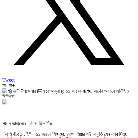
Tweet
অ-
অ+
শাওন আহাম্মেদ= স্টাফ রিপোর্টারঃ
“আমি বাঁচতে চাই”—১১ বছরের শিশু মো. রাশেদ মিয়ার এই আকুতি যেন নাড়া দিচ্ছে