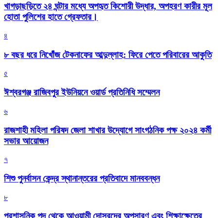
খাগড়াছড়িতে ২৪ ঘন্টার মধ্যে অপহৃত কিশোরী উদ্ধার, অপহরণ কারীর মূল
হোতা পুলিশের হাতে গ্রেফতার।
৪
৮ বছর ধরে নিখোঁজ টেকনাফের আব্দুল্লাহ: ফিরে পেতে পরিবারের আকুতি
৫
ঈশ্বরগঞ্জ রাজিবপুর ইউনিয়নে ওয়ার্ড প্রতিনিধি সম্মেলন
৬
রাজশাহী মহিলা পরিষদ জেলা শাখার উদ্যোগে সাংগঠনিক পক্ষ ২০২৪ কর্মী
সভার আয়োজন
৭
শিশু পুনর্বাসন কেন্দ্র স্থানান্তরের প্রতিবাদে মানববন্ধন
৮
প্রশাসনিক পদ থেকে আওয়ামী দোসরদের অপসারণ এবং শিক্ষাক্ষেত্রে