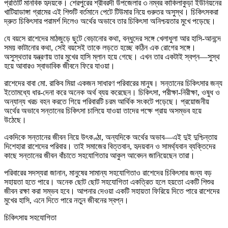
প্রতিটি মানবিক হৃদয়কে। শেরপুরের শ্রীবরদী উপজেলার ৩ নম্বর কাকিলাকুড়া ইউনিয়নের
খাটিয়াডাঙ্গা গ্রামের এই শিশুটি বর্তমানে পেটে টিউমার নিয়ে গুরুতর অসুস্থ। চিকিৎসকরা
দ্রুত চিকিৎসার পরামর্শ দিলেও অর্থের অভাবে তার চিকিৎসা অনিশ্চয়তার মুখে পড়েছে।
যে বয়সে রাশেদের মাঠজুড়ে ছুটে বেড়ানোর কথা, বন্ধুদের সঙ্গে খেলাধুলা আর হাসি-আনন্দে
সময় কাটানোর কথা, সেই বয়সেই তাকে লড়তে হচ্ছে কঠিন এক রোগের সঙ্গে।
অসুস্থতার যন্ত্রণায় তার মুখের হাসি ম্লান হয়ে গেছে। এখন তার একটাই স্বপ্ন—সুস্থ
হয়ে আবারও স্বাভাবিক জীবনে ফিরে যাওয়া।
রাশেদের বাবা মো. রাকিব মিয়া একজন সাধারণ পরিবারের মানুষ। সন্তানের চিকিৎসার জন্য
ইতোমধ্যে ধার-দেনা করে অনেক অর্থ ব্যয় করেছেন। চিকিৎসা, পরীক্ষা-নিরীক্ষা, ওষুধ ও
অন্যান্য খরচ বহন করতে গিয়ে পরিবারটি চরম আর্থিক সংকটে পড়েছে। প্রয়োজনীয়
অর্থের অভাবে সন্তানের চিকিৎসা চালিয়ে যাওয়া তাদের পক্ষে প্রায় অসম্ভব হয়ে
উঠেছে।
একদিকে সন্তানের জীবন নিয়ে উৎকণ্ঠা, অন্যদিকে অর্থের অভাব—এই দুই দুশ্চিন্তায়
দিশেহারা রাশেদের পরিবার। তাই সমাজের বিত্তবান, হৃদয়বান ও সামর্থ্যবান ব্যক্তিদের
কাছে সন্তানের জীবন বাঁচাতে সহযোগিতার আকুল আবেদন জানিয়েছেন তারা।
পরিবারের সদস্যরা জানান, মানুষের সামান্য সহযোগিতাও রাশেদের চিকিৎসার জন্য বড়
সহায়তা হতে পারে। অনেক ছোট ছোট সহযোগিতা একত্রিত হলে হয়তো একটি শিশুর
জীবন রক্ষা করা সম্ভব হবে। আপনার দেওয়া একটি সহায়তা ফিরিয়ে দিতে পারে রাশেদের
মুখের হাসি, এনে দিতে পারে নতুন জীবনের স্বপ্ন।
চিকিৎসায় সহযোগিতা