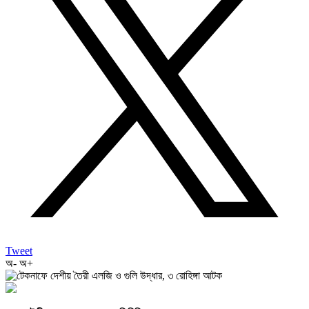
Tweet
অ-
অ+