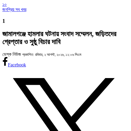
১০
জনপ্রিয় সব খবর
1
জামালগঞ্জে হামলার ঘটনায় সংবাদ সম্মেলন, জড়িতদের
গ্রেপ্তার ও সুষ্ঠু বিচার দাবি
ডেস্ক নিউজ
প্রকাশিত: রবিবার, ২ আগস্ট, ২০২৬, ১২:০৬ পিএম
Facebook