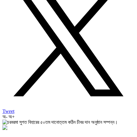
Tweet
অ-
অ+