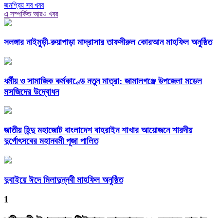
জনপ্রিয় সব খবর
এ সম্পর্কিত আরও খবর
সলঙ্গার নাইমুড়ী-রুয়াপাড়া মাদ্রাসার তাফসীরুল কোরআন মাহফিল অনুষ্ঠিত
ধর্মীয় ও সামাজিক কর্মকাণ্ডে নতুন মাত্রা: জামালগঞ্জে উপজেলা মডেল
মসজিদের উদ্বোধন
জাতীয় হিন্দু মহাজোট বাংলাদেশ বাহরাইন শাখার আয়োজনে শারদীয়
দুর্গোৎসবের মহানবমী পূজা পালিত
দুবাইয়ে ঈদে মিলাদুন্নবী মাহফিল অনুষ্ঠিত
1