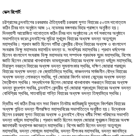
ডেক্স রিপোর্ট
:
চট্টগ্রামের চন্দনাইশের চরবরমার ঐতিহ্যবাহী চরবরমা সুগত বিহারের ৫০তম দানোত্তম
কঠিন চীবর দান অনুষ্ঠান আজ ১২ নভেম্বর মঙ্গলবার বিহার প্রাঙ্গনে অনুষ্ঠিত হয়।
দিনব্যাপী আয়োজিত দানোত্তম কঠিন চীবর দান অনুষ্ঠানের ১ম পর্ব সকালের অনুষ্ঠানে
সভাপতিত্ব করেন চন্দনাইশের সুচিয়া সুখানন্দ বিহারের অধ্যক্ষ ভদন্ত অতুলানন্দ
মহাস্থবির। প্রধান জ্ঞাতি ছিলেন পটিয়া কেন্দ্রীয় বৌদ্ধ বিহারের অধ্যক্ষ ও বাংলাদেশ
সংঘরাজ ভিক্ষু মহাসভার মহাসচিব ভদন্ত ড. সংঘপ্রিয় মহাস্থবির। প্রধান ধর্মদেশক
ছিলেন বাংলাদেশ সংঘরাজ ভিক্ষু মহাসভার সহ সম্পাদক প্রভাষক সুনন্দ মহাস্থবির, বিশেষ
জ্ঞাতি ছিলেন জোয়ারা খানখানাবাদ ভাবনানন্দরাম বিহারের অধ্যক্ষ ভদন্ত ধর্মানন্দ মহাস্থবির,
দিয়াকুল নবরত্ন বিহারের অধ্যক্ষ ভদন্ত সুমনালংকার স্থবির, দক্ষিণ জোয়ারা পরমানন্দ
বিহারের অধ্যক্ষ ভদন্ত কে জ্যোতিমিত্র স্থবির, কাঞ্চননগর সার্বজনীন বৌদ্ধ বিহারের
অধ্যক্ষ ভদন্ত লোকরত্ন স্থবির, পূর্ব জোয়ারা বিদর্শন ভাবনা কেন্দ্রের অধ্যক্ষ ভদন্ত
মৈত্রীপাল স্থবির। সদ্ধর্মদেশক ছিলেন জোয়ারা খানখানাবাদ পঞ্চরত্ন বিহারের অধ্যক্ষ
ভদন্ত বুূ্দ্ধপাল স্থবির, চন্দনাইশ কেন্দ্রীয় পূর্ব জোয়ারা শ্রদ্ধানন্দ বিহারের অধ্যক্ষ ভদন্ত
বোধিপ্রিয় স্থবির, সাতবাড়িয়া শান্তি বিহারের অধ্যক্ষ ভদন্ত তিষ্যমিত্র স্থবির।
দ্বিতীয় পর্ব কঠিন চীবর দান সভা বিকাল তিনটায় জামিরজুরি সুমনানন্দ বিদর্শরাম বিহারের
অধ্যক্ষ পন্ডিত ভদন্ত শীলরক্ষিত মহাস্থবিরের সভাপতিত্বে অনুষ্ঠিত হয়। উদ্বোধক
ছিলেন চরবরমা সুগত বিহারের অধ্যক্ষ ও চন্দনাইশ বৌদ্ধ ধর্মীয় শিক্ষা পরিষদের সভাপতি
ভদন্ত ধর্মানন্দ মহাস্থবির। প্রধান জ্ঞাতি ছিলেন মধ্যম জোয়ারা সুখরন্জন বিহারের অধক্ষ
জ্ঞানসারথী অধ্যাপক জ্ঞানরত্ন মহাস্থবির। বিশেষ জ্ঞাতি ছিলেন ভদন্ত অতুলানন্দ
মহাস্থবির, ভদন্ত সোমানন্দ মহাস্থবির, ভদন্ত দীপংকর মহাস্থবির, ভদন্ত জ্ঞানমিত্র