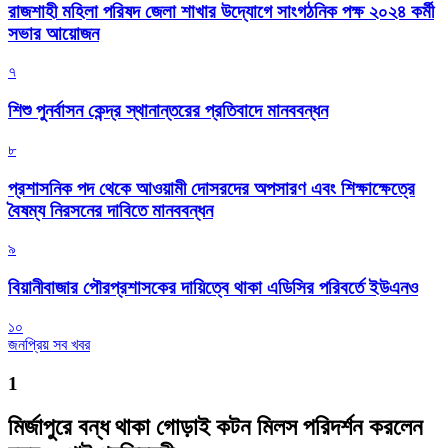
রাজশাহী মহিলা পরিষদ জেলা শাখার উদ্যোগে সাংগঠনিক পক্ষ ২০২৪ কর্মী
সভার আয়োজন
৭
শিশু পুনর্বাসন কেন্দ্র স্থানান্তরের প্রতিবাদে মানববন্ধন
৮
প্রশাসনিক পদ থেকে আওয়ামী দোসরদের অপসারণ এবং শিক্ষাক্ষেত্রে
বৈষম্য নিরসনের দাবিতে মানববন্ধন
৯
বিয়ানীবাজার পৌরপ্রশাসকের দায়িত্বে থাকা এডিসির পরিবর্তে ইউএনও
১০
জনপ্রিয় সব খবর
1
মির্জাপুরে বন্ধ থাকা গোড়াই কটন মিলস পরিদর্শন করলেন