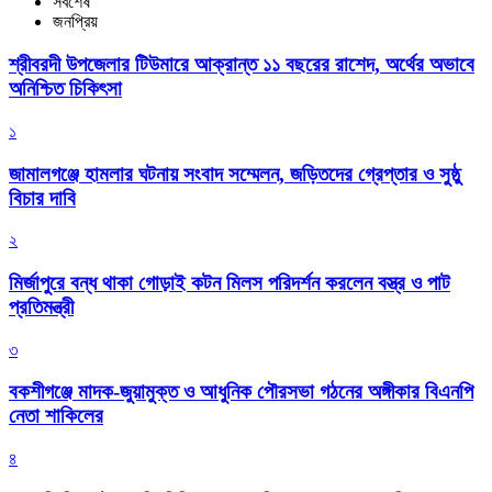
সর্বশেষ
জনপ্রিয়
শ্রীবরদী উপজেলার টিউমারে আক্রান্ত ১১ বছরের রাশেদ, অর্থের অভাবে
অনিশ্চিত চিকিৎসা
১
জামালগঞ্জে হামলার ঘটনায় সংবাদ সম্মেলন, জড়িতদের গ্রেপ্তার ও সুষ্ঠু
বিচার দাবি
২
মির্জাপুরে বন্ধ থাকা গোড়াই কটন মিলস পরিদর্শন করলেন বস্ত্র ও পাট
প্রতিমন্ত্রী
৩
বকশীগঞ্জে মাদক-জুয়ামুক্ত ও আধুনিক পৌরসভা গঠনের অঙ্গীকার বিএনপি
নেতা শাকিলের
৪