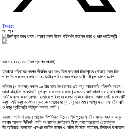
Tweet
অ-
অ+
আনোয়ার হোসেন (মির্জাপুর প্রতিনিধি) :
হাজারো পরিবারের স্বপ্ন দীর্ঘদিন ধরে বন্ধ শিল্প কারখানা মির্জাপুরের গোড়াই কটন মিল
পরিদর্শন করলেন বাংলাদেশের মাননীয় পাট ও বস্ত্র প্রতিমন্ত্রী শরীফুল আলম এমপি।
শনিবার (১ আগস্ট) সকাল ১০ টার সময় উপজেলার এই বন্ধ কারখানাটি পরিদর্শন করেন।
জানা যায়,শিল্প কারখানাটি যুগ যুগ ধরে বন্ধ রয়েছে।একসময় এই কারখানায় হাজার হাজার
শ্রমিক কাজ করত,যেখানে হাজারো পরিবারের স্বপ্ন লুকিয়ে থাকত।আজ সেই কারখানাটি
বন্ধ।এই বন্ধ কারখানা দ্রুততম সময়ের মধ্যে চালু হবে এমন আশ্বাস দেন মাননীয় পাট
ও বস্ত্র প্রতিমন্ত্রী শরীফুল আলম এমপি।
কারখানা পরিদর্শনকালে আরোও উপস্থিত ছিলেন মির্জাপুরের মাননীয় সংসদ সদস্য আবুল
কালাম আজাদ সিদ্দিকী এমপি,বাংলাদেশ টেক্সটাইল মিলস্ করপোরেশনের চেয়ারম্যান
বিগ্রেডিয়ার জেনারেল এসএম জাহিদ হাসান ও সচিব ফিরোজ আহমেদ, মির্জাপুর উপজেলা