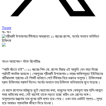
Tweet
অ-
অ+
শাওন আহাম্মেদ= স্টাফ রিপোর্টারঃ
“আমি বাঁচতে চাই”—১১ বছরের শিশু মো. রাশেদ মিয়ার এই আকুতি যেন নাড়া দিচ্ছে
প্রতিটি মানবিক হৃদয়কে। শেরপুরের শ্রীবরদী উপজেলার ৩ নম্বর কাকিলাকুড়া ইউনিয়নের
খাটিয়াডাঙ্গা গ্রামের এই শিশুটি বর্তমানে পেটে টিউমার নিয়ে গুরুতর অসুস্থ। চিকিৎসকরা
দ্রুত চিকিৎসার পরামর্শ দিলেও অর্থের অভাবে তার চিকিৎসা অনিশ্চয়তার মুখে পড়েছে।
যে বয়সে রাশেদের মাঠজুড়ে ছুটে বেড়ানোর কথা, বন্ধুদের সঙ্গে খেলাধুলা আর হাসি-আনন্দে
সময় কাটানোর কথা, সেই বয়সেই তাকে লড়তে হচ্ছে কঠিন এক রোগের সঙ্গে।
অসুস্থতার যন্ত্রণায় তার মুখের হাসি ম্লান হয়ে গেছে। এখন তার একটাই স্বপ্ন—সুস্থ
হয়ে আবারও স্বাভাবিক জীবনে ফিরে যাওয়া।