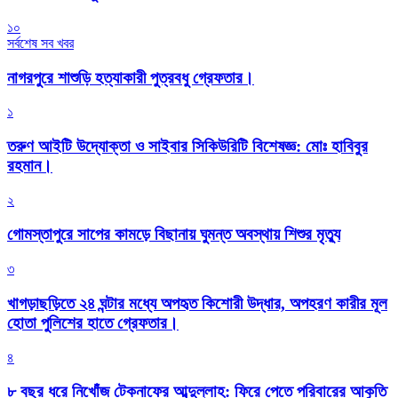
১০
সর্বশেষ সব খবর
নাগরপুরে শাশুড়ি হত্যাকারী পুত্রবধু গ্রেফতার।
১
তরুণ আইটি উদ্যোক্তা ও সাইবার সিকিউরিটি বিশেষজ্ঞ: মোঃ হাবিবুর
রহমান।
২
গোমস্তাপুরে সাপের কামড়ে বিছানায় ঘুমন্ত অবস্থায় শিশুর মৃত্যু
৩
খাগড়াছড়িতে ২৪ ঘন্টার মধ্যে অপহৃত কিশোরী উদ্ধার, অপহরণ কারীর মূল
হোতা পুলিশের হাতে গ্রেফতার।
৪
৮ বছর ধরে নিখোঁজ টেকনাফের আব্দুল্লাহ: ফিরে পেতে পরিবারের আকুতি