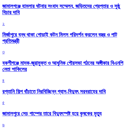
জামালগঞ্জে হামলার ঘটনায় সংবাদ সম্মেলন, জড়িতদের গ্রেপ্তার ও সুষ্ঠু
বিচার দাবি
২
মির্জাপুরে বন্ধ থাকা গোড়াই কটন মিলস পরিদর্শন করলেন বস্ত্র ও পাট
প্রতিমন্ত্রী
৩
বকশীগঞ্জে মাদক-জুয়ামুক্ত ও আধুনিক পৌরসভা গঠনের অঙ্গীকার বিএনপি
নেতা শাকিলের
৪
রপ্তানি শিল্প বাঁচাতে নিরবিচ্ছিন্ন গ্যাস-বিদ্যুৎ সরবরাহের দাবি
৫
জামালপুরে সেচ পাম্পের তারে বিদ্যুৎস্পষ্ট হয়ে কৃষকের মৃত্যু
৬