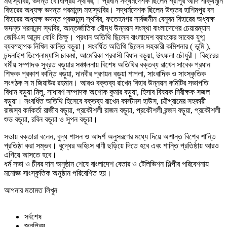
মহাস্থবির, ভদন্ত বোধিপ্রিয় স্থবির,। প্রধান সদ্ধর্মদেশক ছিলেন শ্রীপুর আদি শাক্যমুনি
বিহারের অধ্যক্ষ ভদন্ত পরমানন্দ মহাস্থবির। সদ্ধর্মদেশক ছিলেন উত্তর হাশিমপুর বন
বিহারের অধ্যক্ষ ভদন্ত প্রজ্ঞানন্দ স্থবির, ফতেহনগর সার্বজনীন বেনুবন বিহারের অধ্যক্ষ
ভদন্ত শরনানন্দ স্থবির, আন্তর্জাতিক বৌদ্ধ উন্নয়ন সংস্থা বাংলাদেশের চেয়ারম্যান
জেবিএস আনন্দ বোধি ভিক্ষু। প্রধান অতিথি ছিলেন বাংলাদেশ ব্যাংকের সাবেক যুগ্ম
ব্যবস্হাপক নিখিল কান্তি বড়ুয়া। সংবর্ধিত অতিথি ছিলেন সহকারী কমিশনার ( ভূমি ),
চন্দনাইশ ডিপ্লোম্যাসি চাকমা, আমেরিকা প্রবাসী বিধান বড়ুয়া, উৎফলা চৌধুরী। বিহারের
ধর্মীয় সম্পাদক সুব্রত বড়ুয়ার সঞ্চালনায় বিশেষ অতিথির বক্তব্য রাখেন সাবেক প্রধান
শিক্ষক প্রকাশ কান্তি বড়ুয়া, দানবীর প্রণয়ন বড়ুয়া শাপলা, সাংবাদিক ও সাংস্কৃতিক
সংগঠক স ম জিয়াউর রহমান। আরও বক্তব্য রাখেন বিহার উন্নয়ন কমিটির সভাপতি
বিধান বড়ুয়া মিলু, সাধারণ সম্পাদক অশোক কুমার বড়ুয়া, হিসাব বিষয়ক নিরীক্ষক সজল
বড়ুয়া। সংবর্ধিত অতিথি হিসেবে বক্তব্য রাখেন কাস্টমস হাউস, চট্টগ্রামের সহকারী
রাজস্ব কর্মকর্তা রাজীব বড়ুয়া, প্রকৌশলী রাজন বড়ুয়া, প্রকৌশলী রন্জন বড়ুয়া, প্রকৌশলী
শুভ বড়ুয়া, রবিন বড়ুয়া ও সুপন বড়ুয়া।
সভায় বক্তারা বলেন, বুদ্ধ শাসন ও আদর্শ অনুসরণের মধ্যে দিয়ে অশান্ত বিশ্বে শান্তি
প্রতিষ্ঠা করা সম্ভব। বুদ্ধের অহিংস বাণী ছড়িয়ে দিতে হবে এবং শান্তি প্রতিষ্ঠায় আরও
এগিয়ে আসতে হবে।
ধর্ম সভা ও চীবর দান অনুষ্ঠান শেষে বাংলাদেশ বেতার ও টেলিভিশন শিল্পীর পরিবেশনায়
মনোজ্ঞ সাংস্কৃতিক অনুষ্ঠান পরিবেশিত হয়।
আপনার মতামত লিখুন
সর্বশেষ
জনপ্রিয়