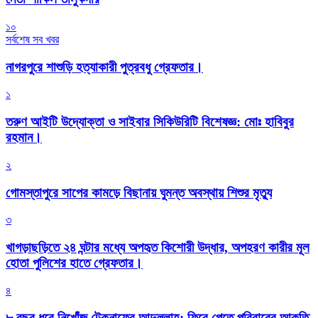
১০
সর্বশেষ সব খবর
নাগরপুরে শাশুড়ি হত্যাকারী পুত্রবধু গ্রেফতার।
১
তরুণ আইটি উদ্যোক্তা ও সাইবার সিকিউরিটি বিশেষজ্ঞ: মোঃ হাবিবুর
রহমান।
২
গোমস্তাপুরে সাপের কামড়ে বিছানায় ঘুমন্ত অবস্থায় শিশুর মৃত্যু
৩
খাগড়াছড়িতে ২৪ ঘন্টার মধ্যে অপহৃত কিশোরী উদ্ধার, অপহরণ কারীর মূল
হোতা পুলিশের হাতে গ্রেফতার।
৪
৮ বছর ধরে নিখোঁজ টেকনাফের আব্দুল্লাহ: ফিরে পেতে পরিবারের আকুতি