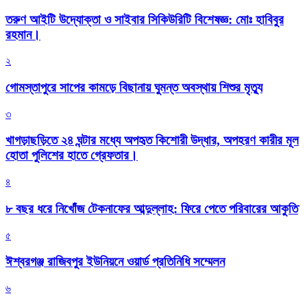
তরুণ আইটি উদ্যোক্তা ও সাইবার সিকিউরিটি বিশেষজ্ঞ: মোঃ হাবিবুর
রহমান।
২
গোমস্তাপুরে সাপের কামড়ে বিছানায় ঘুমন্ত অবস্থায় শিশুর মৃত্যু
৩
খাগড়াছড়িতে ২৪ ঘন্টার মধ্যে অপহৃত কিশোরী উদ্ধার, অপহরণ কারীর মূল
হোতা পুলিশের হাতে গ্রেফতার।
৪
৮ বছর ধরে নিখোঁজ টেকনাফের আব্দুল্লাহ: ফিরে পেতে পরিবারের আকুতি
৫
ঈশ্বরগঞ্জ রাজিবপুর ইউনিয়নে ওয়ার্ড প্রতিনিধি সম্মেলন
৬