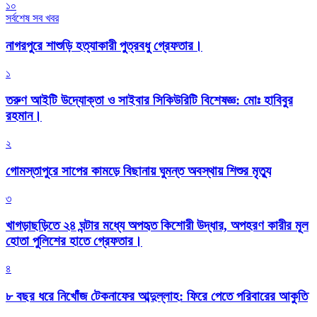
১০
সর্বশেষ সব খবর
নাগরপুরে শাশুড়ি হত্যাকারী পুত্রবধু গ্রেফতার।
১
তরুণ আইটি উদ্যোক্তা ও সাইবার সিকিউরিটি বিশেষজ্ঞ: মোঃ হাবিবুর
রহমান।
২
গোমস্তাপুরে সাপের কামড়ে বিছানায় ঘুমন্ত অবস্থায় শিশুর মৃত্যু
৩
খাগড়াছড়িতে ২৪ ঘন্টার মধ্যে অপহৃত কিশোরী উদ্ধার, অপহরণ কারীর মূল
হোতা পুলিশের হাতে গ্রেফতার।
৪
৮ বছর ধরে নিখোঁজ টেকনাফের আব্দুল্লাহ: ফিরে পেতে পরিবারের আকুতি