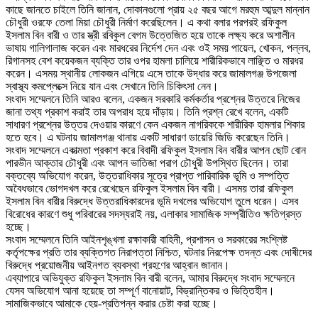
কাছে জানতে চাইলে তিনি জানান, দোকানগুলো প্রায় ২৫ বছর আগে মরহুম আব্দুল মান্নান
চৌধুরী ওরফে তেলা মিয়া চৌধুরী নির্মাণ করেছিলেন। এ কথা বলার পরপরই রফিকুল
ইসলাম বিন বারী ও তার স্ত্রী রবিকুল বেগম উত্তেজিত হয়ে তাকে লক্ষ্য করে অশালীন
ভাষায় গালিগালাজ করেন এবং মারধরের নির্দেশ দেন এবং ওই সময় পায়েল, খোকন, পল্লব,
রিগানসহ বেশ কয়েকজন ব্যক্তি তার ওপর হামলা চালিয়ে শারীরিকভাবে লাঞ্ছিত ও মারধর
করেন। এসময় স্থানীয় লোকজন এগিয়ে এসে তাকে উদ্ধার করে জামালগঞ্জ উপজেলা
স্বাস্থ্য কমপ্লেক্সে নিয়ে যান এবং সেখানে তিনি চিকিৎসা নেন।
‎সংবাদ সম্মেলনে তিনি আরও বলেন, একজন সরকারি কর্মকর্তার প্রশ্নের উত্তরে নিজের
জানা তথ্য প্রকাশ করাই তার অপরাধ হয়ে দাঁড়ায়। তিনি প্রশ্ন রেখে বলেন, একটি
সাধারণ প্রশ্নের উত্তর দেওয়ার কারণে কেন একজন নাগরিককে শারীরিক হামলার শিকার
হতে হবে। এ ঘটনায় জামালগঞ্জ থানায় একটি সাধারণ ডায়েরি জিডি করেছেন তিনি।
‎সংবাদ সম্মেলনে একাত্মতা প্রকাশ করে বিবাদী রফিকুল ইসলাম বিন বারীর আপন ছোট বোন
পারভীন আক্তার চৌধুরী এবং আপন ভাতিজা পরাগ চৌধুরী উপস্থিত ছিলেন। তারা
বক্তব্যে অভিযোগ করেন, উত্তরাধিকার সূত্রে প্রাপ্ত পারিবারিক ভূমি ও সম্পত্তি
অবৈধভাবে ভোগদখল করে রেখেছেন রফিকুল ইসলাম বিন বারী। এসময় তারা রফিকুল
ইসলাম বিন বারীর বিরুদ্ধে উত্তরাধিকারদের ভূমি দখলের অভিযোগ তুলে ধরেন। এসব
বিরোধের কারণে শুধু পরিবারের সদস্যরাই নয়, এলাকার সামাজিক সম্প্রীতিও ক্ষতিগ্রস্ত
হচ্ছে।
‎সংবাদ সম্মেলনে তিনি আইনশৃঙ্খলা রক্ষাকারী বাহিনী, প্রশাসন ও সরকারের সংশ্লিষ্ট
কর্তৃপক্ষের প্রতি তার ব্যক্তিগত নিরাপত্তা নিশ্চিত, ঘটনার নিরপেক্ষ তদন্ত এবং দোষীদের
বিরুদ্ধে প্রয়োজনীয় আইনগত ব্যবস্থা গ্রহণের আহ্বান জানান।
‎এব্যাপারে অভিযুক্ত রফিকুল ইসলাম বিন বারী বলেন, আমার বিরুদ্ধে সংবাদ সম্মেলনে
যেসব অভিযোগ আনা হয়েছে তা সম্পূর্ণ বানোয়াট, বিভ্রান্তিকর ও ভিত্তিহীন।
সামাজিকভাবে আমাকে হেয়-প্রতিপন্ন করার চেষ্টা করা হচ্ছে।