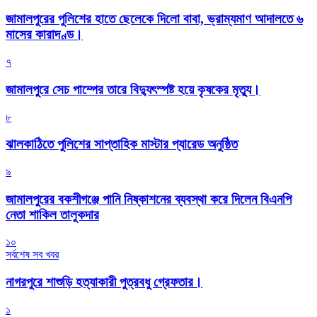
জামালপুরের পুলিশের হাতে ছেলেকে দিলো বাবা, ভ্রাম্যমাণ আদালতে ৬
মাসের কারাদণ্ড।
৭
জামালপুরে সেচ পাম্পের তারে বিদ্যুৎস্পষ্ট হয়ে কৃষকের মৃত্যু।
৮
‎ঝালকাঠিতে পুলিশের সাপ্তাহিক মাস্টার প্যারেড অনুষ্ঠিত
৯
জামালপুরের বকশীগঞ্জে পানি নিষ্কাশনের ব্যবস্থা করে দিলেন বিএনপি
নেতা শাকিল তালুকদার
১০
সর্বশেষ সব খবর
নাগরপুরে শাশুড়ি হত্যাকারী পুত্রবধু গ্রেফতার।
১