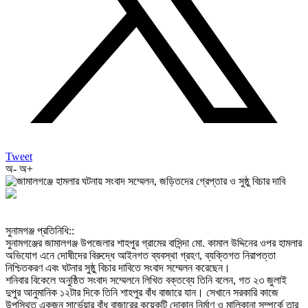
Tweet
অ-
অ+
‎সুনামগঞ্জ প্রতিনিধি::
‎সুনামগঞ্জের জামালগঞ্জ উপজেলার শাহপুর গ্রামের বাসিন্দা মো. কামাল উদ্দিনের ওপর হামলার
অভিযোগ এনে দোষীদের বিরুদ্ধে আইনগত ব্যবস্থা গ্রহণ, ব্যক্তিগত নিরাপত্তা
নিশ্চিতকরণ এবং ঘটনার সুষ্ঠু বিচার দাবিতে সংবাদ সম্মেলন করেছেন।
‎শনিবার বিকেলে অনুষ্ঠিত সংবাদ সম্মেলনে লিখিত বক্তব্যে তিনি বলেন, গত ২৩ জুলাই
দুপুর আনুমানিক ১২টার দিকে তিনি শাহপুর বাঁধ বাজারে যান। সেখানে সরকারি কাজে
উপস্থিত একজন সার্ভেয়ার বাঁধ বাজারের কয়েকটি দোকান নির্মাণ ও মালিকানা সম্পর্কে তার