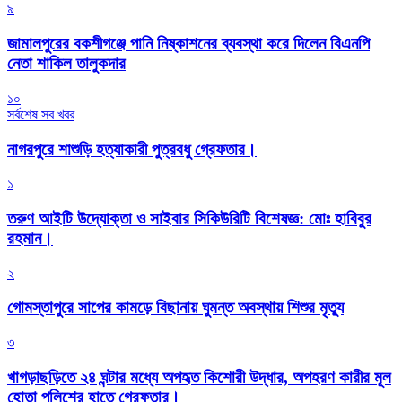
৯
জামালপুরের বকশীগঞ্জে পানি নিষ্কাশনের ব্যবস্থা করে দিলেন বিএনপি
নেতা শাকিল তালুকদার
১০
সর্বশেষ সব খবর
নাগরপুরে শাশুড়ি হত্যাকারী পুত্রবধু গ্রেফতার।
১
তরুণ আইটি উদ্যোক্তা ও সাইবার সিকিউরিটি বিশেষজ্ঞ: মোঃ হাবিবুর
রহমান।
২
গোমস্তাপুরে সাপের কামড়ে বিছানায় ঘুমন্ত অবস্থায় শিশুর মৃত্যু
৩
খাগড়াছড়িতে ২৪ ঘন্টার মধ্যে অপহৃত কিশোরী উদ্ধার, অপহরণ কারীর মূল
হোতা পুলিশের হাতে গ্রেফতার।