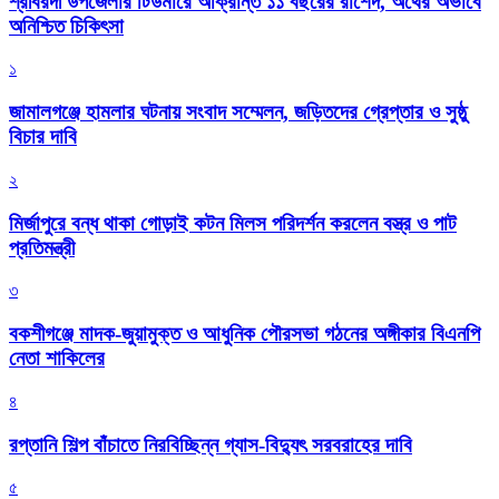
শ্রীবরদী উপজেলার টিউমারে আক্রান্ত ১১ বছরের রাশেদ, অর্থের অভাবে
অনিশ্চিত চিকিৎসা
১
জামালগঞ্জে হামলার ঘটনায় সংবাদ সম্মেলন, জড়িতদের গ্রেপ্তার ও সুষ্ঠু
বিচার দাবি
২
মির্জাপুরে বন্ধ থাকা গোড়াই কটন মিলস পরিদর্শন করলেন বস্ত্র ও পাট
প্রতিমন্ত্রী
৩
বকশীগঞ্জে মাদক-জুয়ামুক্ত ও আধুনিক পৌরসভা গঠনের অঙ্গীকার বিএনপি
নেতা শাকিলের
৪
রপ্তানি শিল্প বাঁচাতে নিরবিচ্ছিন্ন গ্যাস-বিদ্যুৎ সরবরাহের দাবি
৫