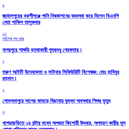
৯
জামালপুরের বকশীগঞ্জে পানি নিষ্কাশনের ব্যবস্থা করে দিলেন বিএনপি
নেতা শাকিল তালুকদার
১০
সর্বশেষ সব খবর
নাগরপুরে শাশুড়ি হত্যাকারী পুত্রবধু গ্রেফতার।
১
তরুণ আইটি উদ্যোক্তা ও সাইবার সিকিউরিটি বিশেষজ্ঞ: মোঃ হাবিবুর
রহমান।
২
গোমস্তাপুরে সাপের কামড়ে বিছানায় ঘুমন্ত অবস্থায় শিশুর মৃত্যু
৩
খাগড়াছড়িতে ২৪ ঘন্টার মধ্যে অপহৃত কিশোরী উদ্ধার, অপহরণ কারীর মূল