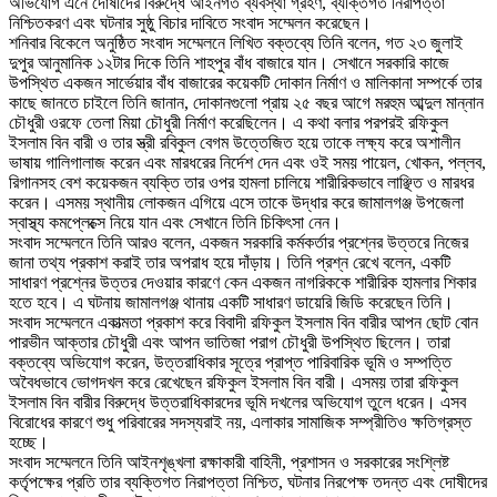
অভিযোগ এনে দোষীদের বিরুদ্ধে আইনগত ব্যবস্থা গ্রহণ, ব্যক্তিগত নিরাপত্তা
নিশ্চিতকরণ এবং ঘটনার সুষ্ঠু বিচার দাবিতে সংবাদ সম্মেলন করেছেন।
‎শনিবার বিকেলে অনুষ্ঠিত সংবাদ সম্মেলনে লিখিত বক্তব্যে তিনি বলেন, গত ২৩ জুলাই
দুপুর আনুমানিক ১২টার দিকে তিনি শাহপুর বাঁধ বাজারে যান। সেখানে সরকারি কাজে
উপস্থিত একজন সার্ভেয়ার বাঁধ বাজারের কয়েকটি দোকান নির্মাণ ও মালিকানা সম্পর্কে তার
কাছে জানতে চাইলে তিনি জানান, দোকানগুলো প্রায় ২৫ বছর আগে মরহুম আব্দুল মান্নান
চৌধুরী ওরফে তেলা মিয়া চৌধুরী নির্মাণ করেছিলেন। এ কথা বলার পরপরই রফিকুল
ইসলাম বিন বারী ও তার স্ত্রী রবিকুল বেগম উত্তেজিত হয়ে তাকে লক্ষ্য করে অশালীন
ভাষায় গালিগালাজ করেন এবং মারধরের নির্দেশ দেন এবং ওই সময় পায়েল, খোকন, পল্লব,
রিগানসহ বেশ কয়েকজন ব্যক্তি তার ওপর হামলা চালিয়ে শারীরিকভাবে লাঞ্ছিত ও মারধর
করেন। এসময় স্থানীয় লোকজন এগিয়ে এসে তাকে উদ্ধার করে জামালগঞ্জ উপজেলা
স্বাস্থ্য কমপ্লেক্সে নিয়ে যান এবং সেখানে তিনি চিকিৎসা নেন।
‎সংবাদ সম্মেলনে তিনি আরও বলেন, একজন সরকারি কর্মকর্তার প্রশ্নের উত্তরে নিজের
জানা তথ্য প্রকাশ করাই তার অপরাধ হয়ে দাঁড়ায়। তিনি প্রশ্ন রেখে বলেন, একটি
সাধারণ প্রশ্নের উত্তর দেওয়ার কারণে কেন একজন নাগরিককে শারীরিক হামলার শিকার
হতে হবে। এ ঘটনায় জামালগঞ্জ থানায় একটি সাধারণ ডায়েরি জিডি করেছেন তিনি।
‎সংবাদ সম্মেলনে একাত্মতা প্রকাশ করে বিবাদী রফিকুল ইসলাম বিন বারীর আপন ছোট বোন
পারভীন আক্তার চৌধুরী এবং আপন ভাতিজা পরাগ চৌধুরী উপস্থিত ছিলেন। তারা
বক্তব্যে অভিযোগ করেন, উত্তরাধিকার সূত্রে প্রাপ্ত পারিবারিক ভূমি ও সম্পত্তি
অবৈধভাবে ভোগদখল করে রেখেছেন রফিকুল ইসলাম বিন বারী। এসময় তারা রফিকুল
ইসলাম বিন বারীর বিরুদ্ধে উত্তরাধিকারদের ভূমি দখলের অভিযোগ তুলে ধরেন। এসব
বিরোধের কারণে শুধু পরিবারের সদস্যরাই নয়, এলাকার সামাজিক সম্প্রীতিও ক্ষতিগ্রস্ত
হচ্ছে।
‎সংবাদ সম্মেলনে তিনি আইনশৃঙ্খলা রক্ষাকারী বাহিনী, প্রশাসন ও সরকারের সংশ্লিষ্ট
কর্তৃপক্ষের প্রতি তার ব্যক্তিগত নিরাপত্তা নিশ্চিত, ঘটনার নিরপেক্ষ তদন্ত এবং দোষীদের