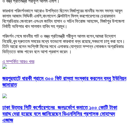
ও বস্ত্র প্রতিমন্ত্রী শরীফুল আলম এমপি।
কারখানা পরিদর্শনকালে আরোও উপস্থিত ছিলেন মির্জাপুরের মাননীয় সংসদ সদস্য আবুল
কালাম আজাদ সিদ্দিকী এমপি,বাংলাদেশ টেক্সটাইল মিলস্ করপোরেশনের চেয়ারম্যান
বিগ্রেডিয়ার জেনারেল এসএম জাহিদ হাসান ও সচিব ফিরোজ আহমেদ, মির্জাপুর উপজেলা
নির্বাহী অফিসার খান সালমান হাবিব সহ প্রমূখ।
পরিদর্শন শেষে মাননীয় পাট ও বস্ত্র প্রতিমন্ত্রী শরীফুল আলম বলেন,আমরা উদ্যোগ
নিয়েছি,খুব দ্রুততম সময়ের মধ্যে যতগুলো কারখানা বন্ধ রয়েছে,সবগুলো চালু করা হবে।
তিনি আরো বলেন সংশ্লিষ্ট মিলের সাথে এলাকার যোগ্যতা সম্পন্ন লোকজন অগ্রাধিকার
ভিত্তিতে কাজ পাবেন বলে আশা প্রকাশ করেন ।
এ সম্পর্কিত আরও খবর
জয়পুরহাটে ধারকী গ্রামে ৩০০ ফিট রাস্তা সংস্কার করলেন বম্বু ইউনিয়ন
জামায়াত
ঢাকা উত্তর সিটি কর্পোরেশনের জনদুর্ভোগ কমাতে ১০০ কোটি টাকা
বরাদ্দ দেয়া হয়েছে বলে জানিয়েছেন ডিএনসিসির প্রশাসক মোহাম্মদ
এজাজ