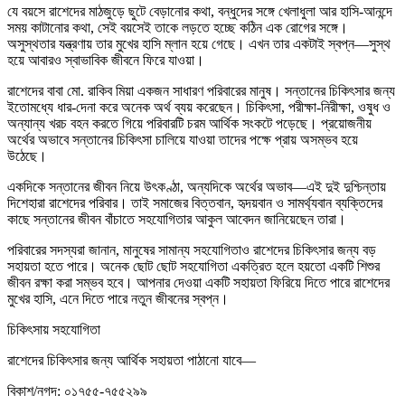
যে বয়সে রাশেদের মাঠজুড়ে ছুটে বেড়ানোর কথা, বন্ধুদের সঙ্গে খেলাধুলা আর হাসি-আনন্দে
সময় কাটানোর কথা, সেই বয়সেই তাকে লড়তে হচ্ছে কঠিন এক রোগের সঙ্গে।
অসুস্থতার যন্ত্রণায় তার মুখের হাসি ম্লান হয়ে গেছে। এখন তার একটাই স্বপ্ন—সুস্থ
হয়ে আবারও স্বাভাবিক জীবনে ফিরে যাওয়া।
রাশেদের বাবা মো. রাকিব মিয়া একজন সাধারণ পরিবারের মানুষ। সন্তানের চিকিৎসার জন্য
ইতোমধ্যে ধার-দেনা করে অনেক অর্থ ব্যয় করেছেন। চিকিৎসা, পরীক্ষা-নিরীক্ষা, ওষুধ ও
অন্যান্য খরচ বহন করতে গিয়ে পরিবারটি চরম আর্থিক সংকটে পড়েছে। প্রয়োজনীয়
অর্থের অভাবে সন্তানের চিকিৎসা চালিয়ে যাওয়া তাদের পক্ষে প্রায় অসম্ভব হয়ে
উঠেছে।
একদিকে সন্তানের জীবন নিয়ে উৎকণ্ঠা, অন্যদিকে অর্থের অভাব—এই দুই দুশ্চিন্তায়
দিশেহারা রাশেদের পরিবার। তাই সমাজের বিত্তবান, হৃদয়বান ও সামর্থ্যবান ব্যক্তিদের
কাছে সন্তানের জীবন বাঁচাতে সহযোগিতার আকুল আবেদন জানিয়েছেন তারা।
পরিবারের সদস্যরা জানান, মানুষের সামান্য সহযোগিতাও রাশেদের চিকিৎসার জন্য বড়
সহায়তা হতে পারে। অনেক ছোট ছোট সহযোগিতা একত্রিত হলে হয়তো একটি শিশুর
জীবন রক্ষা করা সম্ভব হবে। আপনার দেওয়া একটি সহায়তা ফিরিয়ে দিতে পারে রাশেদের
মুখের হাসি, এনে দিতে পারে নতুন জীবনের স্বপ্ন।
চিকিৎসায় সহযোগিতা
রাশেদের চিকিৎসার জন্য আর্থিক সহায়তা পাঠানো যাবে—
বিকাশ/নগদ: ০১৭৫৫-৭৫৫২৯৯