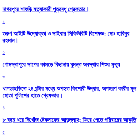
নাগরপুরে শাশুড়ি হত্যাকারী পুত্রবধু গ্রেফতার।
১
তরুণ আইটি উদ্যোক্তা ও সাইবার সিকিউরিটি বিশেষজ্ঞ: মোঃ হাবিবুর
রহমান।
২
গোমস্তাপুরে সাপের কামড়ে বিছানায় ঘুমন্ত অবস্থায় শিশুর মৃত্যু
৩
খাগড়াছড়িতে ২৪ ঘন্টার মধ্যে অপহৃত কিশোরী উদ্ধার, অপহরণ কারীর মূল
হোতা পুলিশের হাতে গ্রেফতার।
৪
৮ বছর ধরে নিখোঁজ টেকনাফের আব্দুল্লাহ: ফিরে পেতে পরিবারের আকুতি
৫