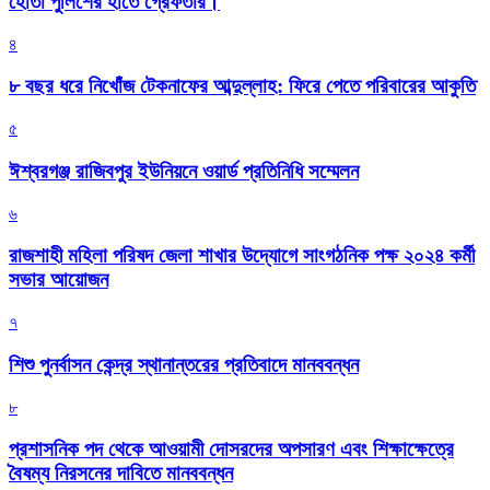
হোতা পুলিশের হাতে গ্রেফতার।
৪
৮ বছর ধরে নিখোঁজ টেকনাফের আব্দুল্লাহ: ফিরে পেতে পরিবারের আকুতি
৫
ঈশ্বরগঞ্জ রাজিবপুর ইউনিয়নে ওয়ার্ড প্রতিনিধি সম্মেলন
৬
রাজশাহী মহিলা পরিষদ জেলা শাখার উদ্যোগে সাংগঠনিক পক্ষ ২০২৪ কর্মী
সভার আয়োজন
৭
শিশু পুনর্বাসন কেন্দ্র স্থানান্তরের প্রতিবাদে মানববন্ধন
৮
প্রশাসনিক পদ থেকে আওয়ামী দোসরদের অপসারণ এবং শিক্ষাক্ষেত্রে
বৈষম্য নিরসনের দাবিতে মানববন্ধন