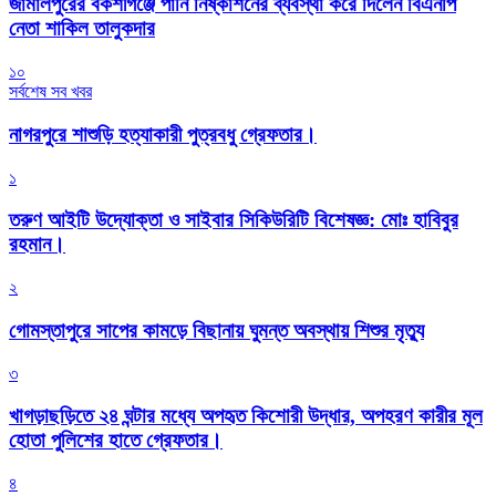
জামালপুরের বকশীগঞ্জে পানি নিষ্কাশনের ব্যবস্থা করে দিলেন বিএনপি
নেতা শাকিল তালুকদার
১০
সর্বশেষ সব খবর
নাগরপুরে শাশুড়ি হত্যাকারী পুত্রবধু গ্রেফতার।
১
তরুণ আইটি উদ্যোক্তা ও সাইবার সিকিউরিটি বিশেষজ্ঞ: মোঃ হাবিবুর
রহমান।
২
গোমস্তাপুরে সাপের কামড়ে বিছানায় ঘুমন্ত অবস্থায় শিশুর মৃত্যু
৩
খাগড়াছড়িতে ২৪ ঘন্টার মধ্যে অপহৃত কিশোরী উদ্ধার, অপহরণ কারীর মূল
হোতা পুলিশের হাতে গ্রেফতার।
৪