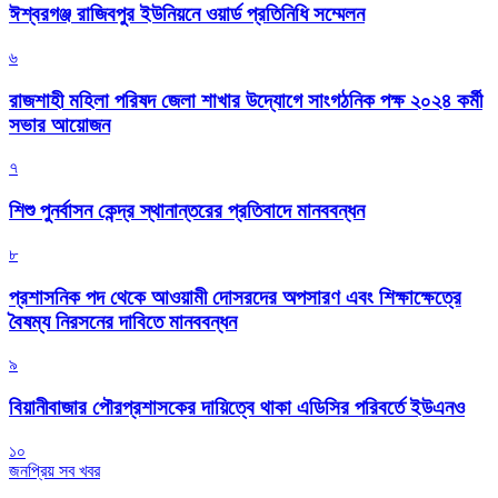
ঈশ্বরগঞ্জ রাজিবপুর ইউনিয়নে ওয়ার্ড প্রতিনিধি সম্মেলন
৬
রাজশাহী মহিলা পরিষদ জেলা শাখার উদ্যোগে সাংগঠনিক পক্ষ ২০২৪ কর্মী
সভার আয়োজন
৭
শিশু পুনর্বাসন কেন্দ্র স্থানান্তরের প্রতিবাদে মানববন্ধন
৮
প্রশাসনিক পদ থেকে আওয়ামী দোসরদের অপসারণ এবং শিক্ষাক্ষেত্রে
বৈষম্য নিরসনের দাবিতে মানববন্ধন
৯
বিয়ানীবাজার পৌরপ্রশাসকের দায়িত্বে থাকা এডিসির পরিবর্তে ইউএনও
১০
জনপ্রিয় সব খবর