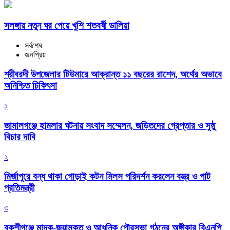
সলঙ্গায় নতুন ঘর পেয়ে খুশি শতবর্ষী ডালিয়া
সর্বশেষ
জনপ্রিয়
শ্রীবরদী উপজেলার টিউমারে আক্রান্ত ১১ বছরের রাশেদ, অর্থের অভাবে
অনিশ্চিত চিকিৎসা
১
জামালগঞ্জে হামলার ঘটনায় সংবাদ সম্মেলন, জড়িতদের গ্রেপ্তার ও সুষ্ঠু
বিচার দাবি
২
মির্জাপুরে বন্ধ থাকা গোড়াই কটন মিলস পরিদর্শন করলেন বস্ত্র ও পাট
প্রতিমন্ত্রী
৩
বকশীগঞ্জে মাদক-জুয়ামুক্ত ও আধুনিক পৌরসভা গঠনের অঙ্গীকার বিএনপি