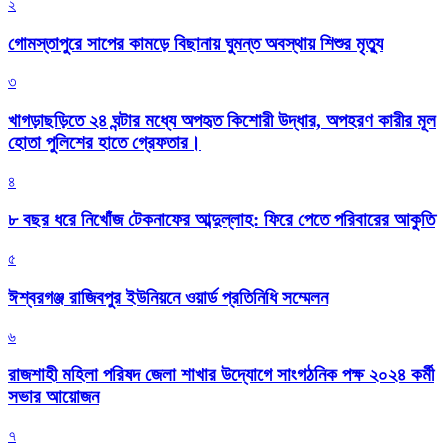
২
গোমস্তাপুরে সাপের কামড়ে বিছানায় ঘুমন্ত অবস্থায় শিশুর মৃত্যু
৩
খাগড়াছড়িতে ২৪ ঘন্টার মধ্যে অপহৃত কিশোরী উদ্ধার, অপহরণ কারীর মূল
হোতা পুলিশের হাতে গ্রেফতার।
৪
৮ বছর ধরে নিখোঁজ টেকনাফের আব্দুল্লাহ: ফিরে পেতে পরিবারের আকুতি
৫
ঈশ্বরগঞ্জ রাজিবপুর ইউনিয়নে ওয়ার্ড প্রতিনিধি সম্মেলন
৬
রাজশাহী মহিলা পরিষদ জেলা শাখার উদ্যোগে সাংগঠনিক পক্ষ ২০২৪ কর্মী
সভার আয়োজন
৭