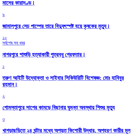
মাসের কারাদণ্ড।
৯
জামালপুরে সেচ পাম্পের তারে বিদ্যুৎস্পষ্ট হয়ে কৃষকের মৃত্যু।
১০
সর্বশেষ সব খবর
নাগরপুরে শাশুড়ি হত্যাকারী পুত্রবধু গ্রেফতার।
১
তরুণ আইটি উদ্যোক্তা ও সাইবার সিকিউরিটি বিশেষজ্ঞ: মোঃ হাবিবুর
রহমান।
২
গোমস্তাপুরে সাপের কামড়ে বিছানায় ঘুমন্ত অবস্থায় শিশুর মৃত্যু
৩
খাগড়াছড়িতে ২৪ ঘন্টার মধ্যে অপহৃত কিশোরী উদ্ধার, অপহরণ কারীর মূল