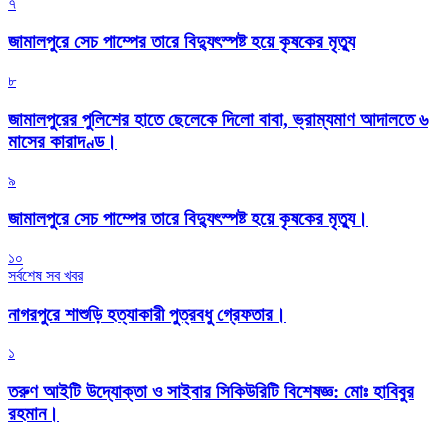
৭
জামালপুরে সেচ পাম্পের তারে বিদ্যুৎস্পষ্ট হয়ে কৃষকের মৃত্যু
৮
জামালপুরের পুলিশের হাতে ছেলেকে দিলো বাবা, ভ্রাম্যমাণ আদালতে ৬
মাসের কারাদণ্ড।
৯
জামালপুরে সেচ পাম্পের তারে বিদ্যুৎস্পষ্ট হয়ে কৃষকের মৃত্যু।
১০
সর্বশেষ সব খবর
নাগরপুরে শাশুড়ি হত্যাকারী পুত্রবধু গ্রেফতার।
১
তরুণ আইটি উদ্যোক্তা ও সাইবার সিকিউরিটি বিশেষজ্ঞ: মোঃ হাবিবুর
রহমান।