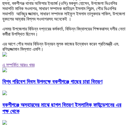
হুসনা, বকশীগঞ্জ থানার অফিসার ইনচার্জ (ওসি) মকবুল হোসেন, উপজেলা বিএনপির
সভাপতি মানিক সওদাগর, সাধারণ সম্পাদক জাহিদুল ইসলাম প্রিন্স, পৌর বিএনপির
সভাপতি আনিছুর জ্জামান, সাধারণ সম্পাদক সাইফুল ইসলাম তালুকদার শাকিল, উপজেলা
যুবদলের আহ্বায় বিপ্লব সওদাগরসহ অনেকেই ।
এসময় উপজেলার বিভিন্ন দপ্তরের কর্মকর্তা, বিভিন্ন বিদ্যালয়ের শিক্ষকরাসহ দলীয় নেতা
কর্মীরা উপস্থিত ছিলেন।
এর আগে পৌর সভার বিভিন্ন উন্নয়ন মূলক কাজের উদ্বোধন করেন প্রতিমন্ত্রী এম.
রশিদুজ্জামান মিল্লাত এমপি।
এ সম্পর্কিত আরও খবর
বিশ্ব পরিবেশ দিবস উপলক্ষে বকশীগঞ্জে গাছের চারা বিতরণ
বকশীগঞ্জে অসহায়দের মাঝে ছাগল বিতরণ ইসলামিক ফাউন্ডেশনের এর
পক্ষ থেকে