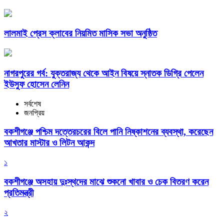
লালমাই প্রেস ক্লাবের নিয়মিত মাসিক সভা অনুষ্ঠিত
নাগরপুরের গর্ব: যুক্তরাজ্য থেকে আইন বিষয়ে স্নাতক ডিগ্রি পেলেন
ইউসুফ হোসেন লেনিন
সর্বশেষ
জনপ্রিয়
বকশীগঞ্জে পশ্চিম দত্তেরচরের বিলে পানি নিষ্কাশনের ব্যবস্থা, করেছেন
আখতার মাস্টার ও লিটন আকন্দ
১
বকশীগঞ্জে অসহায় দুঃস্থদের মাঝে শুকনো খাবার ও চেক বিতরণ করেন
প্রতিমন্ত্রী
২