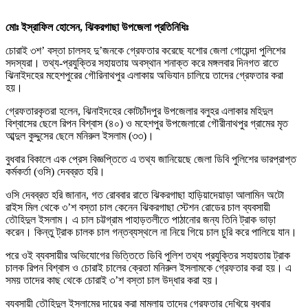
মোঃ ইস্রাফিল হোসেন, ঝিকরগাছা উপজেলা প্রতিনিধিঃ
চোরাই ৩শ’ বস্তা চালসহ দু’জনকে গ্রেফতার করেছে যশোর জেলা গোয়েন্দা পুলিশের
সদস্যরা। তথ্য-প্রযুক্তির সহায়তায় অবস্থান শনাক্ত করে মঙ্গলবার দিনগত রাতে
ঝিনাইদহের মহেশপুরের গৌরিনাথপুর এলাকায় অভিযান চালিয়ে তাদের গ্রেফতার করা
হয়।
গ্রেফতারকৃতরা হলেন, ঝিনাইদহের কোটচাঁদপুর উপজেলার বলুহর এলাকার মহিদুল
বিশ্বাসের ছেলে রিপন বিশ্বাস (৪০) ও মহেশপুর উপজেলারো গৌরীনাথপুর গ্রামের মৃত
আব্দুল কুদ্দুসের ছেলে মনিরুল ইসলাম (৩৩)।
বুধবার বিকালে এক প্রেস বিজ্ঞপ্তিতে এ তথ্য জানিয়েছে জেলা ডিবি পুলিশের ভারপ্রাপ্ত
কর্মকর্তা (ওসি) দেবব্রত হরি।
ওসি দেবব্রত হরি জানান, গত রোববার রাতে ঝিকরগাছা হাড়িয়াদেয়াড়া আলামিন অটো
রাইস মিল থেকে ৩’শ বস্তা চাল কেনেন ঝিকরগাছা স্টেশন রোডের চাল ব্যবসায়ী
তৌহিদুল ইসলাম। এ চাল চট্টগ্রাম পাহাড়তলীতে পাঠানোর জন্য তিনি ট্রাক ভাড়া
করেন। কিন্তু ট্রাক চালক চাল গন্তব্যস্থলে না নিয়ে গিয়ে চাল চুরি করে পালিয়ে যান।
পরে ওই ব্যবসায়ীর অভিযোগের ভিত্তিতে ডিবি পুলিশ তথ্য প্রযুক্তির সহায়তায় ট্রাক
চালক রিপন বিশ্বাস ও চোরাই চালের ক্রেতা মনিরুল ইসলামকে গ্রেফতার করা হয়। এ
সময় তাদের কাছ থেকে চোরাই ৩’শ বস্তা চাল উদ্ধার করা হয়।
ব্যবসায়ী তৌহিদুল ইসলামের দায়ের করা মামলায় তাদের গ্রেফতার দেখিয়ে বুধবার