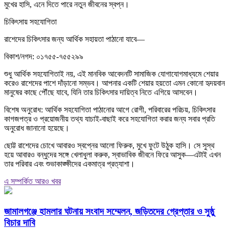
মুখের হাসি, এনে দিতে পারে নতুন জীবনের স্বপ্ন।
চিকিৎসায় সহযোগিতা
রাশেদের চিকিৎসার জন্য আর্থিক সহায়তা পাঠানো যাবে—
বিকাশ/নগদ: ০১৭৫৫-৭৫৫২৯৯
শুধু আর্থিক সহযোগিতাই নয়, এই মানবিক আবেদনটি সামাজিক যোগাযোগমাধ্যমে শেয়ার
করেও রাশেদের পাশে দাঁড়ানো সম্ভব। আপনার একটি শেয়ার হয়তো এমন কোনো হৃদয়বান
মানুষের কাছে পৌঁছে যাবে, যিনি তার চিকিৎসার দায়িত্ব নিতে এগিয়ে আসবেন।
বিশেষ অনুরোধ: আর্থিক সহযোগিতা পাঠানোর আগে রোগী, পরিবারের পরিচয়, চিকিৎসার
কাগজপত্র ও প্রয়োজনীয় তথ্য যাচাই-বাছাই করে সহযোগিতা করার জন্য সবার প্রতি
অনুরোধ জানানো হয়েছে।
ছোট্ট রাশেদের চোখে আবারও স্বপ্নের আলো ফিরুক, মুখে ফুটে উঠুক হাসি। সে সুস্থ
হয়ে আবারও বন্ধুদের সঙ্গে খেলাধুলা করুক, স্বাভাবিক জীবনে ফিরে আসুক—এটাই এখন
তার পরিবার এবং শুভাকাঙ্ক্ষীদের একমাত্র প্রত্যাশা।
এ সম্পর্কিত আরও খবর
জামালগঞ্জে হামলার ঘটনায় সংবাদ সম্মেলন, জড়িতদের গ্রেপ্তার ও সুষ্ঠু
বিচার দাবি