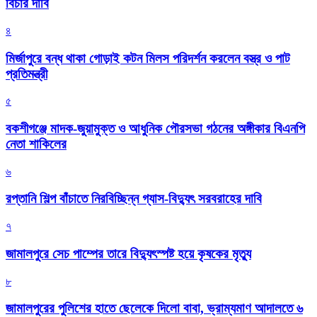
বিচার দাবি
৪
মির্জাপুরে বন্ধ থাকা গোড়াই কটন মিলস পরিদর্শন করলেন বস্ত্র ও পাট
প্রতিমন্ত্রী
৫
বকশীগঞ্জে মাদক-জুয়ামুক্ত ও আধুনিক পৌরসভা গঠনের অঙ্গীকার বিএনপি
নেতা শাকিলের
৬
রপ্তানি শিল্প বাঁচাতে নিরবিচ্ছিন্ন গ্যাস-বিদ্যুৎ সরবরাহের দাবি
৭
জামালপুরে সেচ পাম্পের তারে বিদ্যুৎস্পষ্ট হয়ে কৃষকের মৃত্যু
৮
জামালপুরের পুলিশের হাতে ছেলেকে দিলো বাবা, ভ্রাম্যমাণ আদালতে ৬