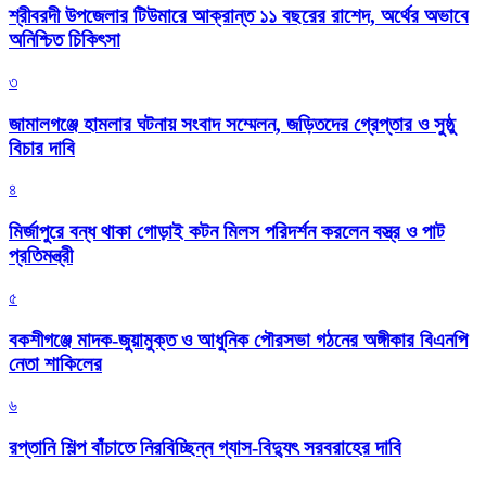
শ্রীবরদী উপজেলার টিউমারে আক্রান্ত ১১ বছরের রাশেদ, অর্থের অভাবে
অনিশ্চিত চিকিৎসা
৩
জামালগঞ্জে হামলার ঘটনায় সংবাদ সম্মেলন, জড়িতদের গ্রেপ্তার ও সুষ্ঠু
বিচার দাবি
৪
মির্জাপুরে বন্ধ থাকা গোড়াই কটন মিলস পরিদর্শন করলেন বস্ত্র ও পাট
প্রতিমন্ত্রী
৫
বকশীগঞ্জে মাদক-জুয়ামুক্ত ও আধুনিক পৌরসভা গঠনের অঙ্গীকার বিএনপি
নেতা শাকিলের
৬
রপ্তানি শিল্প বাঁচাতে নিরবিচ্ছিন্ন গ্যাস-বিদ্যুৎ সরবরাহের দাবি