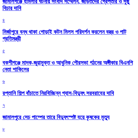
জামালগঞ্জে হামলার ঘটনায় সংবাদ সম্মেলন, জড়িতদের গ্রেপ্তার ও সুষ্ঠু
বিচার দাবি
৪
মির্জাপুরে বন্ধ থাকা গোড়াই কটন মিলস পরিদর্শন করলেন বস্ত্র ও পাট
প্রতিমন্ত্রী
৫
বকশীগঞ্জে মাদক-জুয়ামুক্ত ও আধুনিক পৌরসভা গঠনের অঙ্গীকার বিএনপি
নেতা শাকিলের
৬
রপ্তানি শিল্প বাঁচাতে নিরবিচ্ছিন্ন গ্যাস-বিদ্যুৎ সরবরাহের দাবি
৭
জামালপুরে সেচ পাম্পের তারে বিদ্যুৎস্পষ্ট হয়ে কৃষকের মৃত্যু
৮