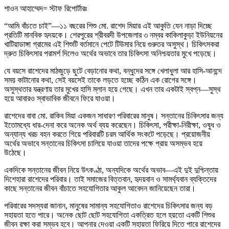
শাওন আহাম্মেদ= স্টাফ রিপোর্টারঃ
“আমি বাঁচতে চাই”—১১ বছরের শিশু মো. রাশেদ মিয়ার এই আকুতি যেন নাড়া দিচ্ছে
প্রতিটি মানবিক হৃদয়কে। শেরপুরের শ্রীবরদী উপজেলার ৩ নম্বর কাকিলাকুড়া ইউনিয়নের
খাটিয়াডাঙ্গা গ্রামের এই শিশুটি বর্তমানে পেটে টিউমার নিয়ে গুরুতর অসুস্থ। চিকিৎসকরা
দ্রুত চিকিৎসার পরামর্শ দিলেও অর্থের অভাবে তার চিকিৎসা অনিশ্চয়তার মুখে পড়েছে।
যে বয়সে রাশেদের মাঠজুড়ে ছুটে বেড়ানোর কথা, বন্ধুদের সঙ্গে খেলাধুলা আর হাসি-আনন্দে
সময় কাটানোর কথা, সেই বয়সেই তাকে লড়তে হচ্ছে কঠিন এক রোগের সঙ্গে।
অসুস্থতার যন্ত্রণায় তার মুখের হাসি ম্লান হয়ে গেছে। এখন তার একটাই স্বপ্ন—সুস্থ
হয়ে আবারও স্বাভাবিক জীবনে ফিরে যাওয়া।
রাশেদের বাবা মো. রাকিব মিয়া একজন সাধারণ পরিবারের মানুষ। সন্তানের চিকিৎসার জন্য
ইতোমধ্যে ধার-দেনা করে অনেক অর্থ ব্যয় করেছেন। চিকিৎসা, পরীক্ষা-নিরীক্ষা, ওষুধ ও
অন্যান্য খরচ বহন করতে গিয়ে পরিবারটি চরম আর্থিক সংকটে পড়েছে। প্রয়োজনীয়
অর্থের অভাবে সন্তানের চিকিৎসা চালিয়ে যাওয়া তাদের পক্ষে প্রায় অসম্ভব হয়ে
উঠেছে।
একদিকে সন্তানের জীবন নিয়ে উৎকণ্ঠা, অন্যদিকে অর্থের অভাব—এই দুই দুশ্চিন্তায়
দিশেহারা রাশেদের পরিবার। তাই সমাজের বিত্তবান, হৃদয়বান ও সামর্থ্যবান ব্যক্তিদের
কাছে সন্তানের জীবন বাঁচাতে সহযোগিতার আকুল আবেদন জানিয়েছেন তারা।
পরিবারের সদস্যরা জানান, মানুষের সামান্য সহযোগিতাও রাশেদের চিকিৎসার জন্য বড়
সহায়তা হতে পারে। অনেক ছোট ছোট সহযোগিতা একত্রিত হলে হয়তো একটি শিশুর
জীবন রক্ষা করা সম্ভব হবে। আপনার দেওয়া একটি সহায়তা ফিরিয়ে দিতে পারে রাশেদের