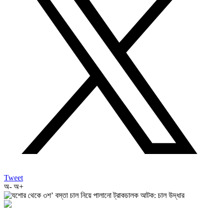
Tweet
অ-
অ+