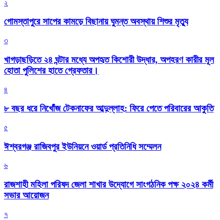
২
গোমস্তাপুরে সাপের কামড়ে বিছানায় ঘুমন্ত অবস্থায় শিশুর মৃত্যু
৩
খাগড়াছড়িতে ২৪ ঘন্টার মধ্যে অপহৃত কিশোরী উদ্ধার, অপহরণ কারীর মূল
হোতা পুলিশের হাতে গ্রেফতার।
৪
৮ বছর ধরে নিখোঁজ টেকনাফের আব্দুল্লাহ: ফিরে পেতে পরিবারের আকুতি
৫
ঈশ্বরগঞ্জ রাজিবপুর ইউনিয়নে ওয়ার্ড প্রতিনিধি সম্মেলন
৬
রাজশাহী মহিলা পরিষদ জেলা শাখার উদ্যোগে সাংগঠনিক পক্ষ ২০২৪ কর্মী
সভার আয়োজন
৭