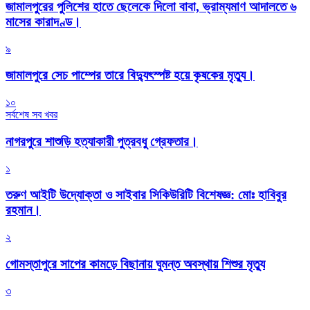
জামালপুরের পুলিশের হাতে ছেলেকে দিলো বাবা, ভ্রাম্যমাণ আদালতে ৬
মাসের কারাদণ্ড।
৯
জামালপুরে সেচ পাম্পের তারে বিদ্যুৎস্পষ্ট হয়ে কৃষকের মৃত্যু।
১০
সর্বশেষ সব খবর
নাগরপুরে শাশুড়ি হত্যাকারী পুত্রবধু গ্রেফতার।
১
তরুণ আইটি উদ্যোক্তা ও সাইবার সিকিউরিটি বিশেষজ্ঞ: মোঃ হাবিবুর
রহমান।
২
গোমস্তাপুরে সাপের কামড়ে বিছানায় ঘুমন্ত অবস্থায় শিশুর মৃত্যু
৩