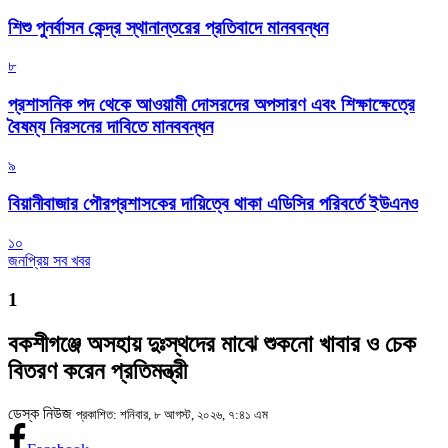
শিশু পুনর্বাসন কেন্দ্র স্থানান্তরের প্রতিবাদে মানববন্ধন
৮
প্রশাসনিক পদ থেকে আওয়ামী দোসরদের অপসারণ এবং শিক্ষাক্ষেত্রে
বৈষম্য নিরসনের দাবিতে মানববন্ধন
৯
বিয়ানীবাজার পৌরপ্রশাসকের দায়িত্বে থাকা এডিসির পরিবর্তে ইউএনও
১০
জনপ্রিয় সব খবর
1
বকশীগঞ্জে অসহায় দুঃস্থদের মাঝে শুকনো খাবার ও চেক
বিতরণ করেন প্রতিমন্ত্রী
ডেস্ক নিউজ
প্রকাশিত: শনিবার, ৮ আগস্ট, ২০২৬, ৭:৪১ এম