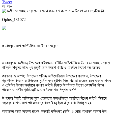
Tweet
অ-
অ+
Oplus_131072
জামালপুর জেলা প্রতিনিধিঃ মোঃ ইমরান আকন্দ।
জামালপুরের বকশীগঞ্জ উপজেলা পরিষদের নবনির্মিত অডিটোরিয়াম উদ্বোধন অসহায় দুঃস্থ
পানিবন্দী মানুষের মাঝে গৃহ মন্জুরী চেক শুকনো খাবার ও ঢেউটিন বিতরণ করা হয়েছে।
শুক্রবার (৭ আগষ্ট) উপজেলা পরিষদ অডিটোরিয়ামে উপজেলা প্রশাসন, উপজেলা
প্রকৌশল বিভাগ ও উপজেলা দূর্যোগ ব্যবস্থাপনা বিভাগের আয়োজনে চেক শুকনো খাবার
ও ঢেউটিন বিতরণ অনুষ্ঠানে প্রধান অতিথি হিসাবে উপস্থিত ছিলেন বেসামরিক বিমান
পরিবহন ও পর্যটন প্রতিমন্ত্রী এম. রশিদুজ্জামান মিল্লাত এমপি।
উপজেলা নির্বাহী অফিসার মুরাদ হোসেনের সভাপতিত্বে অনুষ্ঠানে বিশেষ অতিথি হিসাবে
বক্তব্য রাখেন জেলা পরিষদের প্রশাসক বীরমুক্তিযোদ্ধা মোঃ সিরাজুল হক।
অন্যানের মাঝে বক্তব্য রাখেন সহকারি কমিশনার (ভূমি) ও পৌর প্রশাসক আসমা-উল –