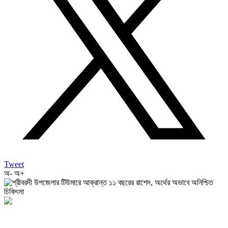
Tweet
অ-
অ+