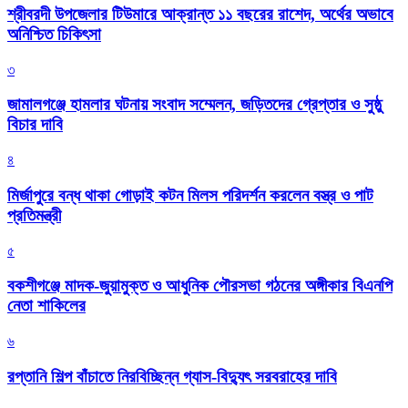
শ্রীবরদী উপজেলার টিউমারে আক্রান্ত ১১ বছরের রাশেদ, অর্থের অভাবে
অনিশ্চিত চিকিৎসা
৩
জামালগঞ্জে হামলার ঘটনায় সংবাদ সম্মেলন, জড়িতদের গ্রেপ্তার ও সুষ্ঠু
বিচার দাবি
৪
মির্জাপুরে বন্ধ থাকা গোড়াই কটন মিলস পরিদর্শন করলেন বস্ত্র ও পাট
প্রতিমন্ত্রী
৫
বকশীগঞ্জে মাদক-জুয়ামুক্ত ও আধুনিক পৌরসভা গঠনের অঙ্গীকার বিএনপি
নেতা শাকিলের
৬
রপ্তানি শিল্প বাঁচাতে নিরবিচ্ছিন্ন গ্যাস-বিদ্যুৎ সরবরাহের দাবি