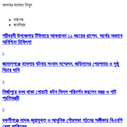
আপনার মতামত লিখুন
সর্বশেষ
জনপ্রিয়
শ্রীবরদী উপজেলার টিউমারে আক্রান্ত ১১ বছরের রাশেদ, অর্থের অভাবে
অনিশ্চিত চিকিৎসা
১
জামালগঞ্জে হামলার ঘটনায় সংবাদ সম্মেলন, জড়িতদের গ্রেপ্তার ও সুষ্ঠু
বিচার দাবি
২
মির্জাপুরে বন্ধ থাকা গোড়াই কটন মিলস পরিদর্শন করলেন বস্ত্র ও পাট
প্রতিমন্ত্রী
৩
বকশীগঞ্জে মাদক-জুয়ামুক্ত ও আধুনিক পৌরসভা গঠনের অঙ্গীকার বিএনপি
নেতা শাকিলের