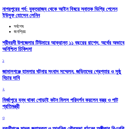
নাগরপুরের গর্ব: যুক্তরাজ্য থেকে আইন বিষয়ে স্নাতক ডিগ্রি পেলেন
ইউসুফ হোসেন লেনিন
সর্বশেষ
জনপ্রিয়
শ্রীবরদী উপজেলার টিউমারে আক্রান্ত ১১ বছরের রাশেদ, অর্থের অভাবে
অনিশ্চিত চিকিৎসা
১
জামালগঞ্জে হামলার ঘটনায় সংবাদ সম্মেলন, জড়িতদের গ্রেপ্তার ও সুষ্ঠু
বিচার দাবি
২
মির্জাপুরে বন্ধ থাকা গোড়াই কটন মিলস পরিদর্শন করলেন বস্ত্র ও পাট
প্রতিমন্ত্রী
৩
বকশীগঞ্জে মাদক-জুয়ামুক্ত ও আধুনিক পৌরসভা গঠনের অঙ্গীকার বিএনপি