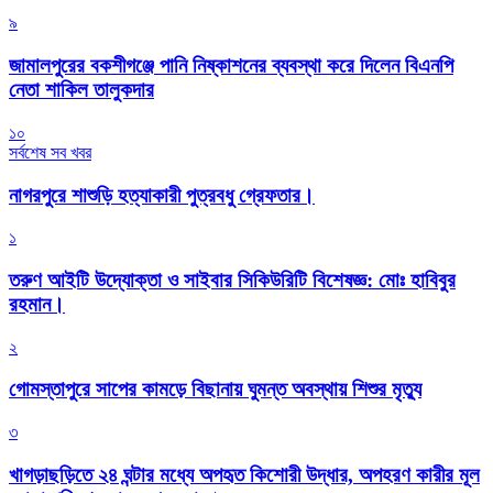
৯
জামালপুরের বকশীগঞ্জে পানি নিষ্কাশনের ব্যবস্থা করে দিলেন বিএনপি
নেতা শাকিল তালুকদার
১০
সর্বশেষ সব খবর
নাগরপুরে শাশুড়ি হত্যাকারী পুত্রবধু গ্রেফতার।
১
তরুণ আইটি উদ্যোক্তা ও সাইবার সিকিউরিটি বিশেষজ্ঞ: মোঃ হাবিবুর
রহমান।
২
গোমস্তাপুরে সাপের কামড়ে বিছানায় ঘুমন্ত অবস্থায় শিশুর মৃত্যু
৩
খাগড়াছড়িতে ২৪ ঘন্টার মধ্যে অপহৃত কিশোরী উদ্ধার, অপহরণ কারীর মূল