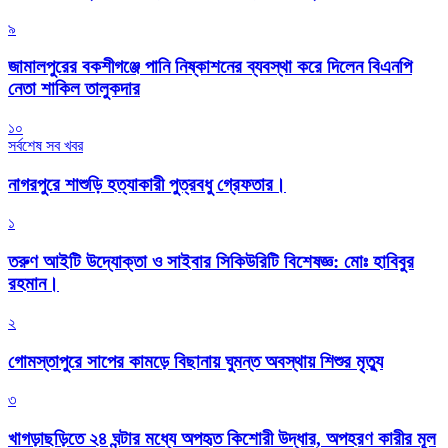
৯
জামালপুরের বকশীগঞ্জে পানি নিষ্কাশনের ব্যবস্থা করে দিলেন বিএনপি
নেতা শাকিল তালুকদার
১০
সর্বশেষ সব খবর
নাগরপুরে শাশুড়ি হত্যাকারী পুত্রবধু গ্রেফতার।
১
তরুণ আইটি উদ্যোক্তা ও সাইবার সিকিউরিটি বিশেষজ্ঞ: মোঃ হাবিবুর
রহমান।
২
গোমস্তাপুরে সাপের কামড়ে বিছানায় ঘুমন্ত অবস্থায় শিশুর মৃত্যু
৩
খাগড়াছড়িতে ২৪ ঘন্টার মধ্যে অপহৃত কিশোরী উদ্ধার, অপহরণ কারীর মূল