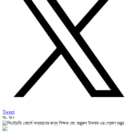
Tweet
অ-
অ+