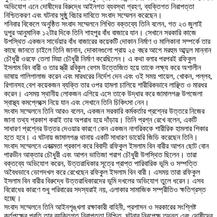
অভিযোগ এনে দোষীদের বিরুদ্ধে আইনগত ব্যবস্থা গ্রহণ, ব্যক্তিগত নিরাপত্তা
নিশ্চিতকরণ এবং ঘটনার সুষ্ঠু বিচার দাবিতে সংবাদ সম্মেলন করেছেন।
‎শনিবার বিকেলে অনুষ্ঠিত সংবাদ সম্মেলনে লিখিত বক্তব্যে তিনি বলেন, গত ২৩ জুলাই
দুপুর আনুমানিক ১২টার দিকে তিনি শাহপুর বাঁধ বাজারে যান। সেখানে সরকারি কাজে
উপস্থিত একজন সার্ভেয়ার বাঁধ বাজারের কয়েকটি দোকান নির্মাণ ও মালিকানা সম্পর্কে তার
কাছে জানতে চাইলে তিনি জানান, দোকানগুলো প্রায় ২৫ বছর আগে মরহুম আব্দুল মান্নান
চৌধুরী ওরফে তেলা মিয়া চৌধুরী নির্মাণ করেছিলেন। এ কথা বলার পরপরই রফিকুল
ইসলাম বিন বারী ও তার স্ত্রী রবিকুল বেগম উত্তেজিত হয়ে তাকে লক্ষ্য করে অশালীন
ভাষায় গালিগালাজ করেন এবং মারধরের নির্দেশ দেন এবং ওই সময় পায়েল, খোকন, পল্লব,
রিগানসহ বেশ কয়েকজন ব্যক্তি তার ওপর হামলা চালিয়ে শারীরিকভাবে লাঞ্ছিত ও মারধর
করেন। এসময় স্থানীয় লোকজন এগিয়ে এসে তাকে উদ্ধার করে জামালগঞ্জ উপজেলা
স্বাস্থ্য কমপ্লেক্সে নিয়ে যান এবং সেখানে তিনি চিকিৎসা নেন।
‎সংবাদ সম্মেলনে তিনি আরও বলেন, একজন সরকারি কর্মকর্তার প্রশ্নের উত্তরে নিজের
জানা তথ্য প্রকাশ করাই তার অপরাধ হয়ে দাঁড়ায়। তিনি প্রশ্ন রেখে বলেন, একটি
সাধারণ প্রশ্নের উত্তর দেওয়ার কারণে কেন একজন নাগরিককে শারীরিক হামলার শিকার
হতে হবে। এ ঘটনায় জামালগঞ্জ থানায় একটি সাধারণ ডায়েরি জিডি করেছেন তিনি।
‎সংবাদ সম্মেলনে একাত্মতা প্রকাশ করে বিবাদী রফিকুল ইসলাম বিন বারীর আপন ছোট বোন
পারভীন আক্তার চৌধুরী এবং আপন ভাতিজা পরাগ চৌধুরী উপস্থিত ছিলেন। তারা
বক্তব্যে অভিযোগ করেন, উত্তরাধিকার সূত্রে প্রাপ্ত পারিবারিক ভূমি ও সম্পত্তি
অবৈধভাবে ভোগদখল করে রেখেছেন রফিকুল ইসলাম বিন বারী। এসময় তারা রফিকুল
ইসলাম বিন বারীর বিরুদ্ধে উত্তরাধিকারদের ভূমি দখলের অভিযোগ তুলে ধরেন। এসব
বিরোধের কারণে শুধু পরিবারের সদস্যরাই নয়, এলাকার সামাজিক সম্প্রীতিও ক্ষতিগ্রস্ত
হচ্ছে।
‎সংবাদ সম্মেলনে তিনি আইনশৃঙ্খলা রক্ষাকারী বাহিনী, প্রশাসন ও সরকারের সংশ্লিষ্ট
কর্তৃপক্ষের প্রতি তার ব্যক্তিগত নিরাপত্তা নিশ্চিত, ঘটনার নিরপেক্ষ তদন্ত এবং দোষীদের