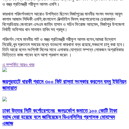
ও বস্ত্র প্রতিমন্ত্রী শরীফুল আলম এমপি।
কারখানা পরিদর্শনকালে আরোও উপস্থিত ছিলেন মির্জাপুরের মাননীয় সংসদ সদস্য আবুল
কালাম আজাদ সিদ্দিকী এমপি,বাংলাদেশ টেক্সটাইল মিলস্ করপোরেশনের চেয়ারম্যান
বিগ্রেডিয়ার জেনারেল এসএম জাহিদ হাসান ও সচিব ফিরোজ আহমেদ, মির্জাপুর উপজেলা
নির্বাহী অফিসার খান সালমান হাবিব সহ প্রমূখ।
পরিদর্শন শেষে মাননীয় পাট ও বস্ত্র প্রতিমন্ত্রী শরীফুল আলম বলেন,আমরা উদ্যোগ
নিয়েছি,খুব দ্রুততম সময়ের মধ্যে যতগুলো কারখানা বন্ধ রয়েছে,সবগুলো চালু করা হবে।
তিনি আরো বলেন সংশ্লিষ্ট মিলের সাথে এলাকার যোগ্যতা সম্পন্ন লোকজন অগ্রাধিকার
ভিত্তিতে কাজ পাবেন বলে আশা প্রকাশ করেন ।
এ সম্পর্কিত আরও খবর
জয়পুরহাটে ধারকী গ্রামে ৩০০ ফিট রাস্তা সংস্কার করলেন বম্বু ইউনিয়ন
জামায়াত
ঢাকা উত্তর সিটি কর্পোরেশনের জনদুর্ভোগ কমাতে ১০০ কোটি টাকা
বরাদ্দ দেয়া হয়েছে বলে জানিয়েছেন ডিএনসিসির প্রশাসক মোহাম্মদ
এজাজ