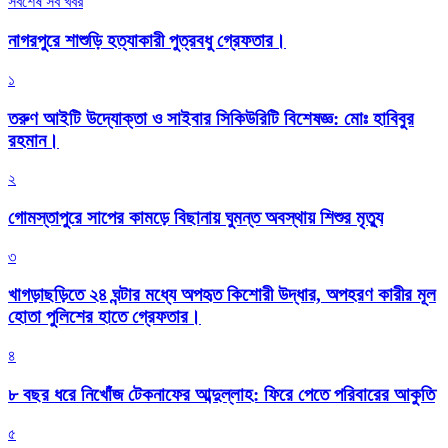
সর্বশেষ সব খবর
নাগরপুরে শাশুড়ি হত্যাকারী পুত্রবধু গ্রেফতার।
১
তরুণ আইটি উদ্যোক্তা ও সাইবার সিকিউরিটি বিশেষজ্ঞ: মোঃ হাবিবুর
রহমান।
২
গোমস্তাপুরে সাপের কামড়ে বিছানায় ঘুমন্ত অবস্থায় শিশুর মৃত্যু
৩
খাগড়াছড়িতে ২৪ ঘন্টার মধ্যে অপহৃত কিশোরী উদ্ধার, অপহরণ কারীর মূল
হোতা পুলিশের হাতে গ্রেফতার।
৪
৮ বছর ধরে নিখোঁজ টেকনাফের আব্দুল্লাহ: ফিরে পেতে পরিবারের আকুতি
৫