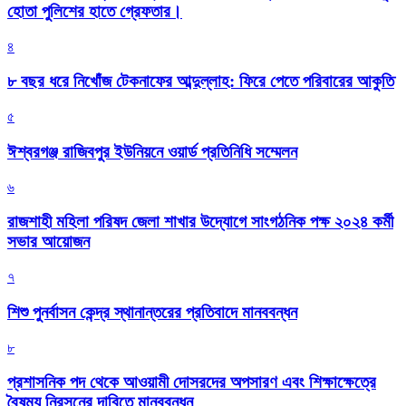
হোতা পুলিশের হাতে গ্রেফতার।
৪
৮ বছর ধরে নিখোঁজ টেকনাফের আব্দুল্লাহ: ফিরে পেতে পরিবারের আকুতি
৫
ঈশ্বরগঞ্জ রাজিবপুর ইউনিয়নে ওয়ার্ড প্রতিনিধি সম্মেলন
৬
রাজশাহী মহিলা পরিষদ জেলা শাখার উদ্যোগে সাংগঠনিক পক্ষ ২০২৪ কর্মী
সভার আয়োজন
৭
শিশু পুনর্বাসন কেন্দ্র স্থানান্তরের প্রতিবাদে মানববন্ধন
৮
প্রশাসনিক পদ থেকে আওয়ামী দোসরদের অপসারণ এবং শিক্ষাক্ষেত্রে
বৈষম্য নিরসনের দাবিতে মানববন্ধন