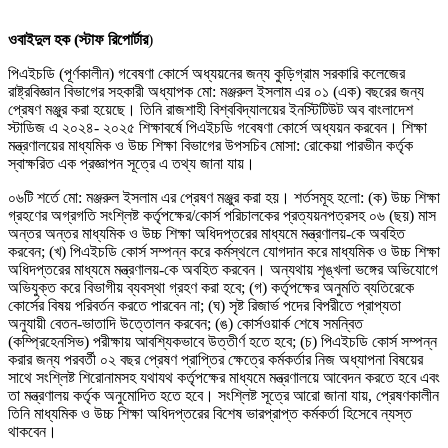
ওবাইদুল হক (স্টাফ রিপোর্টার
)
পিএইচডি (পূর্ণকালীন) গবেষণা কোর্সে অধ্যয়নের জন্য কুড়িগ্রাম সরকারি কলেজের
রাষ্ট্রবিজ্ঞান বিভাগের সহকারী অধ্যাপক মো: মঞ্জরুল ইসলাম এর ০১ (এক) বছরের জন্য
প্রেষণ মঞ্জুর করা হয়েছে। তিনি রাজশাহী বিশ্ববিদ্যালয়ের ইনস্টিটিউট অব বাংলাদেশ
স্টাডিজ এ ২০২৪- ২০২৫ শিক্ষাবর্ষে পিএইচডি গবেষণা কোর্সে অধ্যয়ন করবেন। শিক্ষা
মন্ত্রণালয়ের মাধ্যমিক ও উচ্চ শিক্ষা বিভাগের উপসচিব মোসা: রোকেয়া পারভীন কর্তৃক
স্বাক্ষরিত এক প্রজ্ঞাপন সূত্রে এ তথ্য জানা যায়।
০৬টি শর্তে মো: মঞ্জরুল ইসলাম এর প্রেষণ মঞ্জুর করা হয়। শর্তসমূহ হলো: (ক) উচ্চ শিক্ষা
গ্রহণের অগ্রগতি সংশ্লিষ্ট কর্তৃপক্ষের/কোর্স পরিচালকের প্রত্যয়নপত্রসহ ০৬ (ছয়) মাস
অন্তর অন্তর মাধ্যমিক ও উচ্চ শিক্ষা অধিদপ্তরের মাধ্যমে মন্ত্রণালয়-কে অবহিত
করবেন; (খ) পিএইচডি কোর্স সম্পন্ন করে কর্মস্থলে যোগদান করে মাধ্যমিক ও উচ্চ শিক্ষা
অধিদপ্তরের মাধ্যমে মন্ত্রণালয়-কে অবহিত করবেন। অন্যথায় শৃঙ্খলা ভঙ্গের অভিযোগে
অভিযুক্ত করে বিভাগীয় ব্যবস্থা গ্রহণ করা হবে; (গ) কর্তৃপক্ষের অনুমতি ব্যতিরেকে
কোর্সের বিষয় পরিবর্তন করতে পারবেন না; (ঘ) সৃষ্ট রিজার্ভ পদের বিপরীতে প্রাপ্যতা
অনুযায়ী বেতন-ভাতাদি উত্তোলন করবেন; (ঙ) কোর্সওয়ার্ক শেষে সমন্বিত
(কম্প্রিহেনসিভ) পরীক্ষায় আবশ্যিকভাবে উত্তীর্ণ হতে হবে; (চ) পিএইচডি কোর্স সম্পন্ন
করার জন্য পরবর্তী ০২ বছর প্রেষণ প্রাপ্তির ক্ষেত্রে কর্মকর্তার নিজ অধ্যাপনা বিষয়ের
সাথে সংশ্লিষ্ট শিরোনামসহ যথাযথ কর্তৃপক্ষের মাধ্যমে মন্ত্রণালয়ে আবেদন করতে হবে এবং
তা মন্ত্রণালয় কর্তৃক অনুমোদিত হতে হবে। সংশ্লিষ্ট সূত্রে আরো জানা যায়, প্রেষণকালীন
তিনি মাধ্যমিক ও উচ্চ শিক্ষা অধিদপ্তরের বিশেষ ভারপ্রাপ্ত কর্মকর্তা হিসেবে ন্যস্ত
থাকবেন।