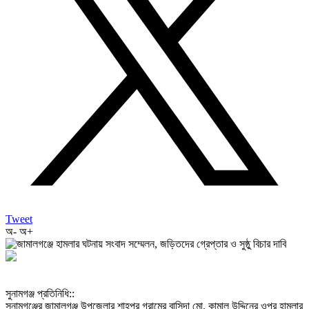
Tweet
অ-
অ+
‎সুনামগঞ্জ প্রতিনিধি::
‎সুনামগঞ্জের জামালগঞ্জ উপজেলার শাহপুর গ্রামের বাসিন্দা মো. কামাল উদ্দিনের ওপর হামলার