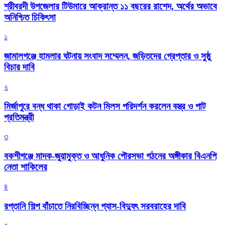
শ্রীবরদী উপজেলার টিউমারে আক্রান্ত ১১ বছরের রাশেদ, অর্থের অভাবে
অনিশ্চিত চিকিৎসা
১
জামালগঞ্জে হামলার ঘটনায় সংবাদ সম্মেলন, জড়িতদের গ্রেপ্তার ও সুষ্ঠু
বিচার দাবি
২
মির্জাপুরে বন্ধ থাকা গোড়াই কটন মিলস পরিদর্শন করলেন বস্ত্র ও পাট
প্রতিমন্ত্রী
৩
বকশীগঞ্জে মাদক-জুয়ামুক্ত ও আধুনিক পৌরসভা গঠনের অঙ্গীকার বিএনপি
নেতা শাকিলের
৪
রপ্তানি শিল্প বাঁচাতে নিরবিচ্ছিন্ন গ্যাস-বিদ্যুৎ সরবরাহের দাবি