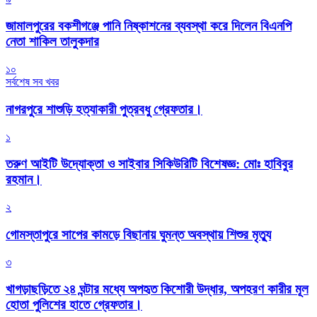
জামালপুরের বকশীগঞ্জে পানি নিষ্কাশনের ব্যবস্থা করে দিলেন বিএনপি
নেতা শাকিল তালুকদার
১০
সর্বশেষ সব খবর
নাগরপুরে শাশুড়ি হত্যাকারী পুত্রবধু গ্রেফতার।
১
তরুণ আইটি উদ্যোক্তা ও সাইবার সিকিউরিটি বিশেষজ্ঞ: মোঃ হাবিবুর
রহমান।
২
গোমস্তাপুরে সাপের কামড়ে বিছানায় ঘুমন্ত অবস্থায় শিশুর মৃত্যু
৩
খাগড়াছড়িতে ২৪ ঘন্টার মধ্যে অপহৃত কিশোরী উদ্ধার, অপহরণ কারীর মূল
হোতা পুলিশের হাতে গ্রেফতার।