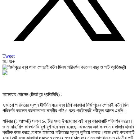
Tweet
অ-
অ+
আনোয়ার হোসেন (মির্জাপুর প্রতিনিধি) :
হাজারো পরিবারের স্বপ্ন দীর্ঘদিন ধরে বন্ধ শিল্প কারখানা মির্জাপুরের গোড়াই কটন মিল
পরিদর্শন করলেন বাংলাদেশের মাননীয় পাট ও বস্ত্র প্রতিমন্ত্রী শরীফুল আলম এমপি।
শনিবার (১ আগস্ট) সকাল ১০ টার সময় উপজেলার এই বন্ধ কারখানাটি পরিদর্শন করেন।
জানা যায়,শিল্প কারখানাটি যুগ যুগ ধরে বন্ধ রয়েছে।একসময় এই কারখানায় হাজার হাজার
শ্রমিক কাজ করত,যেখানে হাজারো পরিবারের স্বপ্ন লুকিয়ে থাকত।আজ সেই কারখানাটি
বন্ধ।এই বন্ধ কারখানা দ্রুততম সময়ের মধ্যে চালু হবে এমন আশ্বাস দেন মাননীয় পাট