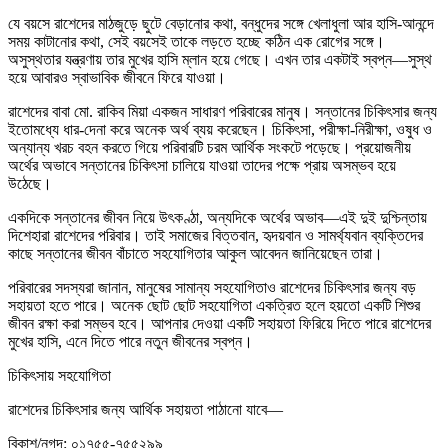
যে বয়সে রাশেদের মাঠজুড়ে ছুটে বেড়ানোর কথা, বন্ধুদের সঙ্গে খেলাধুলা আর হাসি-আনন্দে
সময় কাটানোর কথা, সেই বয়সেই তাকে লড়তে হচ্ছে কঠিন এক রোগের সঙ্গে।
অসুস্থতার যন্ত্রণায় তার মুখের হাসি ম্লান হয়ে গেছে। এখন তার একটাই স্বপ্ন—সুস্থ
হয়ে আবারও স্বাভাবিক জীবনে ফিরে যাওয়া।
রাশেদের বাবা মো. রাকিব মিয়া একজন সাধারণ পরিবারের মানুষ। সন্তানের চিকিৎসার জন্য
ইতোমধ্যে ধার-দেনা করে অনেক অর্থ ব্যয় করেছেন। চিকিৎসা, পরীক্ষা-নিরীক্ষা, ওষুধ ও
অন্যান্য খরচ বহন করতে গিয়ে পরিবারটি চরম আর্থিক সংকটে পড়েছে। প্রয়োজনীয়
অর্থের অভাবে সন্তানের চিকিৎসা চালিয়ে যাওয়া তাদের পক্ষে প্রায় অসম্ভব হয়ে
উঠেছে।
একদিকে সন্তানের জীবন নিয়ে উৎকণ্ঠা, অন্যদিকে অর্থের অভাব—এই দুই দুশ্চিন্তায়
দিশেহারা রাশেদের পরিবার। তাই সমাজের বিত্তবান, হৃদয়বান ও সামর্থ্যবান ব্যক্তিদের
কাছে সন্তানের জীবন বাঁচাতে সহযোগিতার আকুল আবেদন জানিয়েছেন তারা।
পরিবারের সদস্যরা জানান, মানুষের সামান্য সহযোগিতাও রাশেদের চিকিৎসার জন্য বড়
সহায়তা হতে পারে। অনেক ছোট ছোট সহযোগিতা একত্রিত হলে হয়তো একটি শিশুর
জীবন রক্ষা করা সম্ভব হবে। আপনার দেওয়া একটি সহায়তা ফিরিয়ে দিতে পারে রাশেদের
মুখের হাসি, এনে দিতে পারে নতুন জীবনের স্বপ্ন।
চিকিৎসায় সহযোগিতা
রাশেদের চিকিৎসার জন্য আর্থিক সহায়তা পাঠানো যাবে—
বিকাশ/নগদ: ০১৭৫৫-৭৫৫২৯৯