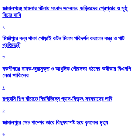
জামালগঞ্জে হামলার ঘটনায় সংবাদ সম্মেলন, জড়িতদের গ্রেপ্তার ও সুষ্ঠু
বিচার দাবি
২
মির্জাপুরে বন্ধ থাকা গোড়াই কটন মিলস পরিদর্শন করলেন বস্ত্র ও পাট
প্রতিমন্ত্রী
৩
বকশীগঞ্জে মাদক-জুয়ামুক্ত ও আধুনিক পৌরসভা গঠনের অঙ্গীকার বিএনপি
নেতা শাকিলের
৪
রপ্তানি শিল্প বাঁচাতে নিরবিচ্ছিন্ন গ্যাস-বিদ্যুৎ সরবরাহের দাবি
৫
জামালপুরে সেচ পাম্পের তারে বিদ্যুৎস্পষ্ট হয়ে কৃষকের মৃত্যু
৬