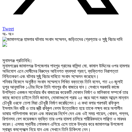
Tweet
অ-
অ+
‎সুনামগঞ্জ প্রতিনিধি::
‎সুনামগঞ্জের জামালগঞ্জ উপজেলার শাহপুর গ্রামের বাসিন্দা মো. কামাল উদ্দিনের ওপর হামলার
অভিযোগ এনে দোষীদের বিরুদ্ধে আইনগত ব্যবস্থা গ্রহণ, ব্যক্তিগত নিরাপত্তা
নিশ্চিতকরণ এবং ঘটনার সুষ্ঠু বিচার দাবিতে সংবাদ সম্মেলন করেছেন।
‎শনিবার বিকেলে অনুষ্ঠিত সংবাদ সম্মেলনে লিখিত বক্তব্যে তিনি বলেন, গত ২৩ জুলাই
দুপুর আনুমানিক ১২টার দিকে তিনি শাহপুর বাঁধ বাজারে যান। সেখানে সরকারি কাজে
উপস্থিত একজন সার্ভেয়ার বাঁধ বাজারের কয়েকটি দোকান নির্মাণ ও মালিকানা সম্পর্কে তার
কাছে জানতে চাইলে তিনি জানান, দোকানগুলো প্রায় ২৫ বছর আগে মরহুম আব্দুল মান্নান
চৌধুরী ওরফে তেলা মিয়া চৌধুরী নির্মাণ করেছিলেন। এ কথা বলার পরপরই রফিকুল
ইসলাম বিন বারী ও তার স্ত্রী রবিকুল বেগম উত্তেজিত হয়ে তাকে লক্ষ্য করে অশালীন
ভাষায় গালিগালাজ করেন এবং মারধরের নির্দেশ দেন এবং ওই সময় পায়েল, খোকন, পল্লব,
রিগানসহ বেশ কয়েকজন ব্যক্তি তার ওপর হামলা চালিয়ে শারীরিকভাবে লাঞ্ছিত ও মারধর
করেন। এসময় স্থানীয় লোকজন এগিয়ে এসে তাকে উদ্ধার করে জামালগঞ্জ উপজেলা
স্বাস্থ্য কমপ্লেক্সে নিয়ে যান এবং সেখানে তিনি চিকিৎসা নেন।