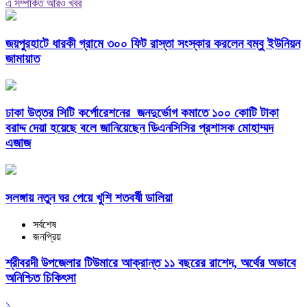
এ সম্পর্কিত আরও খবর
জয়পুরহাটে ধারকী গ্রামে ৩০০ ফিট রাস্তা সংস্কার করলেন বম্বু ইউনিয়ন
জামায়াত
ঢাকা উত্তর সিটি কর্পোরেশনের জনদুর্ভোগ কমাতে ১০০ কোটি টাকা
বরাদ্দ দেয়া হয়েছে বলে জানিয়েছেন ডিএনসিসির প্রশাসক মোহাম্মদ
এজাজ
সলঙ্গায় নতুন ঘর পেয়ে খুশি শতবর্ষী ডালিয়া
সর্বশেষ
জনপ্রিয়
শ্রীবরদী উপজেলার টিউমারে আক্রান্ত ১১ বছরের রাশেদ, অর্থের অভাবে
অনিশ্চিত চিকিৎসা
১