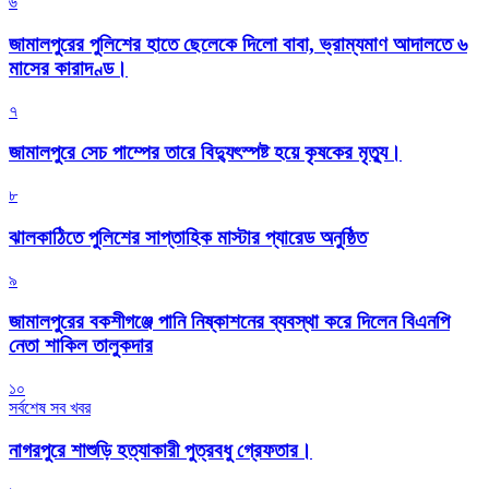
৬
জামালপুরের পুলিশের হাতে ছেলেকে দিলো বাবা, ভ্রাম্যমাণ আদালতে ৬
মাসের কারাদণ্ড।
৭
জামালপুরে সেচ পাম্পের তারে বিদ্যুৎস্পষ্ট হয়ে কৃষকের মৃত্যু।
৮
‎ঝালকাঠিতে পুলিশের সাপ্তাহিক মাস্টার প্যারেড অনুষ্ঠিত
৯
জামালপুরের বকশীগঞ্জে পানি নিষ্কাশনের ব্যবস্থা করে দিলেন বিএনপি
নেতা শাকিল তালুকদার
১০
সর্বশেষ সব খবর
নাগরপুরে শাশুড়ি হত্যাকারী পুত্রবধু গ্রেফতার।