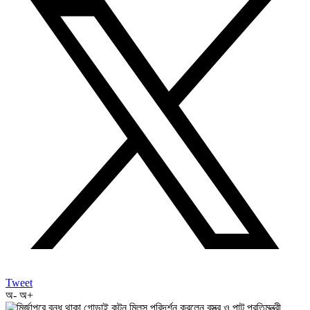
Tweet
অ-
অ+