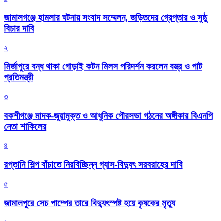
জামালগঞ্জে হামলার ঘটনায় সংবাদ সম্মেলন, জড়িতদের গ্রেপ্তার ও সুষ্ঠু
বিচার দাবি
২
মির্জাপুরে বন্ধ থাকা গোড়াই কটন মিলস পরিদর্শন করলেন বস্ত্র ও পাট
প্রতিমন্ত্রী
৩
বকশীগঞ্জে মাদক-জুয়ামুক্ত ও আধুনিক পৌরসভা গঠনের অঙ্গীকার বিএনপি
নেতা শাকিলের
৪
রপ্তানি শিল্প বাঁচাতে নিরবিচ্ছিন্ন গ্যাস-বিদ্যুৎ সরবরাহের দাবি
৫
জামালপুরে সেচ পাম্পের তারে বিদ্যুৎস্পষ্ট হয়ে কৃষকের মৃত্যু