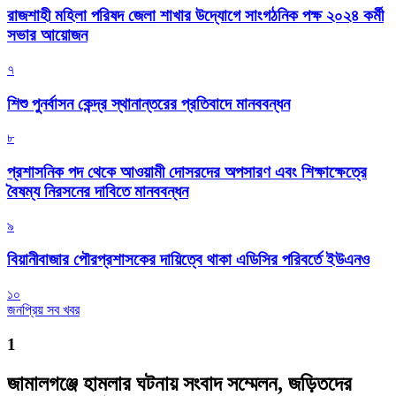
রাজশাহী মহিলা পরিষদ জেলা শাখার উদ্যোগে সাংগঠনিক পক্ষ ২০২৪ কর্মী
সভার আয়োজন
৭
শিশু পুনর্বাসন কেন্দ্র স্থানান্তরের প্রতিবাদে মানববন্ধন
৮
প্রশাসনিক পদ থেকে আওয়ামী দোসরদের অপসারণ এবং শিক্ষাক্ষেত্রে
বৈষম্য নিরসনের দাবিতে মানববন্ধন
৯
বিয়ানীবাজার পৌরপ্রশাসকের দায়িত্বে থাকা এডিসির পরিবর্তে ইউএনও
১০
জনপ্রিয় সব খবর
1
জামালগঞ্জে হামলার ঘটনায় সংবাদ সম্মেলন, জড়িতদের