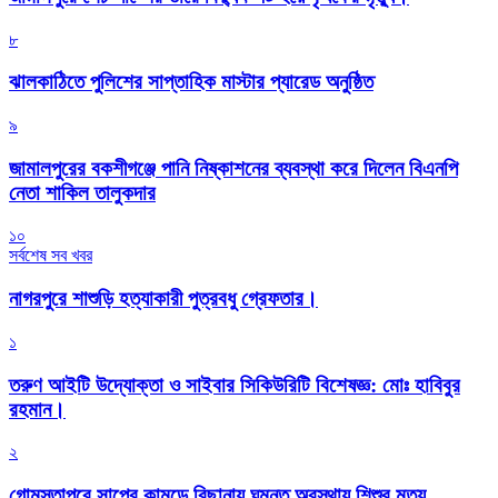
৮
‎ঝালকাঠিতে পুলিশের সাপ্তাহিক মাস্টার প্যারেড অনুষ্ঠিত
৯
জামালপুরের বকশীগঞ্জে পানি নিষ্কাশনের ব্যবস্থা করে দিলেন বিএনপি
নেতা শাকিল তালুকদার
১০
সর্বশেষ সব খবর
নাগরপুরে শাশুড়ি হত্যাকারী পুত্রবধু গ্রেফতার।
১
তরুণ আইটি উদ্যোক্তা ও সাইবার সিকিউরিটি বিশেষজ্ঞ: মোঃ হাবিবুর
রহমান।
২
গোমস্তাপুরে সাপের কামড়ে বিছানায় ঘুমন্ত অবস্থায় শিশুর মৃত্যু