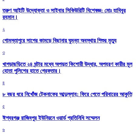
তরুণ আইটি উদ্যোক্তা ও সাইবার সিকিউরিটি বিশেষজ্ঞ: মোঃ হাবিবুর
রহমান।
২
গোমস্তাপুরে সাপের কামড়ে বিছানায় ঘুমন্ত অবস্থায় শিশুর মৃত্যু
৩
খাগড়াছড়িতে ২৪ ঘন্টার মধ্যে অপহৃত কিশোরী উদ্ধার, অপহরণ কারীর মূল
হোতা পুলিশের হাতে গ্রেফতার।
৪
৮ বছর ধরে নিখোঁজ টেকনাফের আব্দুল্লাহ: ফিরে পেতে পরিবারের আকুতি
৫
ঈশ্বরগঞ্জ রাজিবপুর ইউনিয়নে ওয়ার্ড প্রতিনিধি সম্মেলন
৬