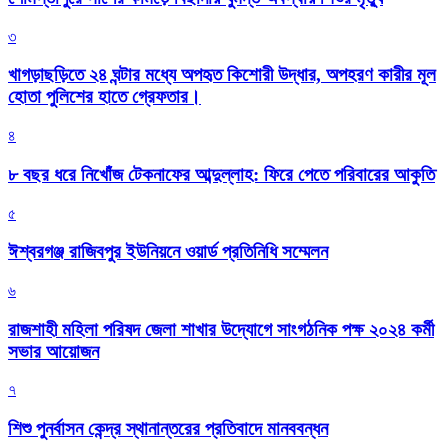
৩
খাগড়াছড়িতে ২৪ ঘন্টার মধ্যে অপহৃত কিশোরী উদ্ধার, অপহরণ কারীর মূল
হোতা পুলিশের হাতে গ্রেফতার।
৪
৮ বছর ধরে নিখোঁজ টেকনাফের আব্দুল্লাহ: ফিরে পেতে পরিবারের আকুতি
৫
ঈশ্বরগঞ্জ রাজিবপুর ইউনিয়নে ওয়ার্ড প্রতিনিধি সম্মেলন
৬
রাজশাহী মহিলা পরিষদ জেলা শাখার উদ্যোগে সাংগঠনিক পক্ষ ২০২৪ কর্মী
সভার আয়োজন
৭
শিশু পুনর্বাসন কেন্দ্র স্থানান্তরের প্রতিবাদে মানববন্ধন