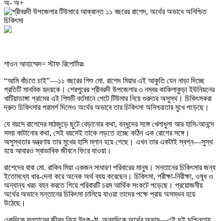
অ-
অ+
শাওন আহাম্মেদ= স্টাফ রিপোর্টারঃ
“আমি বাঁচতে চাই”—১১ বছরের শিশু মো. রাশেদ মিয়ার এই আকুতি যেন নাড়া দিচ্ছে
প্রতিটি মানবিক হৃদয়কে। শেরপুরের শ্রীবরদী উপজেলার ৩ নম্বর কাকিলাকুড়া ইউনিয়নের
খাটিয়াডাঙ্গা গ্রামের এই শিশুটি বর্তমানে পেটে টিউমার নিয়ে গুরুতর অসুস্থ। চিকিৎসকরা
দ্রুত চিকিৎসার পরামর্শ দিলেও অর্থের অভাবে তার চিকিৎসা অনিশ্চয়তার মুখে পড়েছে।
যে বয়সে রাশেদের মাঠজুড়ে ছুটে বেড়ানোর কথা, বন্ধুদের সঙ্গে খেলাধুলা আর হাসি-আনন্দে
সময় কাটানোর কথা, সেই বয়সেই তাকে লড়তে হচ্ছে কঠিন এক রোগের সঙ্গে।
অসুস্থতার যন্ত্রণায় তার মুখের হাসি ম্লান হয়ে গেছে। এখন তার একটাই স্বপ্ন—সুস্থ
হয়ে আবারও স্বাভাবিক জীবনে ফিরে যাওয়া।
রাশেদের বাবা মো. রাকিব মিয়া একজন সাধারণ পরিবারের মানুষ। সন্তানের চিকিৎসার জন্য
ইতোমধ্যে ধার-দেনা করে অনেক অর্থ ব্যয় করেছেন। চিকিৎসা, পরীক্ষা-নিরীক্ষা, ওষুধ ও
অন্যান্য খরচ বহন করতে গিয়ে পরিবারটি চরম আর্থিক সংকটে পড়েছে। প্রয়োজনীয়
অর্থের অভাবে সন্তানের চিকিৎসা চালিয়ে যাওয়া তাদের পক্ষে প্রায় অসম্ভব হয়ে
উঠেছে।
একদিকে সন্তানের জীবন নিয়ে উৎকণ্ঠা, অন্যদিকে অর্থের অভাব—এই দুই দুশ্চিন্তায়