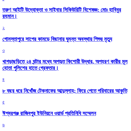
তরুণ আইটি উদ্যোক্তা ও সাইবার সিকিউরিটি বিশেষজ্ঞ: মোঃ হাবিবুর
রহমান।
২
গোমস্তাপুরে সাপের কামড়ে বিছানায় ঘুমন্ত অবস্থায় শিশুর মৃত্যু
৩
খাগড়াছড়িতে ২৪ ঘন্টার মধ্যে অপহৃত কিশোরী উদ্ধার, অপহরণ কারীর মূল
হোতা পুলিশের হাতে গ্রেফতার।
৪
৮ বছর ধরে নিখোঁজ টেকনাফের আব্দুল্লাহ: ফিরে পেতে পরিবারের আকুতি
৫
ঈশ্বরগঞ্জ রাজিবপুর ইউনিয়নে ওয়ার্ড প্রতিনিধি সম্মেলন
৬