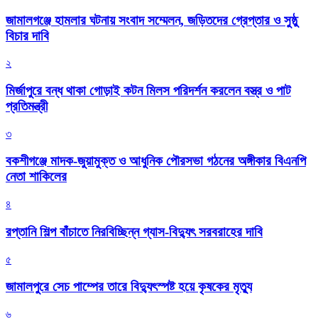
জামালগঞ্জে হামলার ঘটনায় সংবাদ সম্মেলন, জড়িতদের গ্রেপ্তার ও সুষ্ঠু
বিচার দাবি
২
মির্জাপুরে বন্ধ থাকা গোড়াই কটন মিলস পরিদর্শন করলেন বস্ত্র ও পাট
প্রতিমন্ত্রী
৩
বকশীগঞ্জে মাদক-জুয়ামুক্ত ও আধুনিক পৌরসভা গঠনের অঙ্গীকার বিএনপি
নেতা শাকিলের
৪
রপ্তানি শিল্প বাঁচাতে নিরবিচ্ছিন্ন গ্যাস-বিদ্যুৎ সরবরাহের দাবি
৫
জামালপুরে সেচ পাম্পের তারে বিদ্যুৎস্পষ্ট হয়ে কৃষকের মৃত্যু
৬