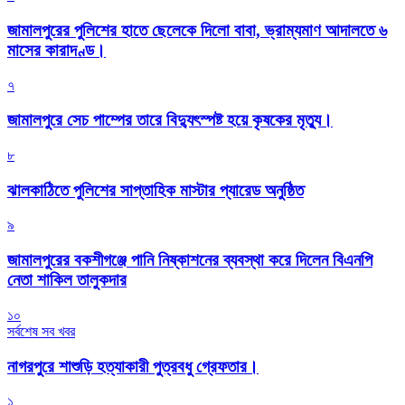
জামালপুরের পুলিশের হাতে ছেলেকে দিলো বাবা, ভ্রাম্যমাণ আদালতে ৬
মাসের কারাদণ্ড।
৭
জামালপুরে সেচ পাম্পের তারে বিদ্যুৎস্পষ্ট হয়ে কৃষকের মৃত্যু।
৮
‎ঝালকাঠিতে পুলিশের সাপ্তাহিক মাস্টার প্যারেড অনুষ্ঠিত
৯
জামালপুরের বকশীগঞ্জে পানি নিষ্কাশনের ব্যবস্থা করে দিলেন বিএনপি
নেতা শাকিল তালুকদার
১০
সর্বশেষ সব খবর
নাগরপুরে শাশুড়ি হত্যাকারী পুত্রবধু গ্রেফতার।
১