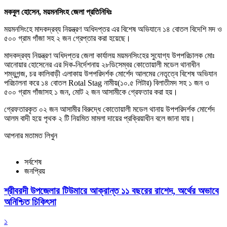
মকবুল হোসেন, ময়মনসিংহ জেলা প্রতিনিধিঃ
ময়মনসিংহে মাদকদ্রব্য নিয়ন্ত্রণ অধিদপ্তর এর বিশেষ অভিযানে ১৪ বোতল বিদেশি মদ ও
৫০০ গ্রাম গাঁজা সহ ২ জন গ্রেপ্তার করা হয়েছে।
মাদকদ্রব্য নিয়ন্ত্রণ অধিদপ্তর জেলা কার্যালয় ময়মনসিংহের সুযোগ্য উপপরিচালক মোঃ
আনোয়ার হোসেনের এর দিক-নির্দেশনায় ২৮ডিসেম্বর কোতোয়ালী মডেল থানাধীন
শম্ভুগন্জ, চর কালিবাড়ী এলাকায় উপপরিদর্শক মোর্শেদ আলমের নেতৃত্বে বিশেষ অভিযান
পরিচালনা করে ১৪ বোতল Rotal Stag নামীয়(১০.৫ লিটার) বিলাতীমদ সহ ১ জন ও
৫০০ গ্রাম গাঁজাসহ ১ জন, মোট ২ জন আসামীকে গ্রেফতার করা হয়।
গ্রেফতারকৃত ০২ জন আসামীর বিরুদ্ধে কোতোয়ালী মডেল থানায় উপপরিদর্শক মোর্শেদ
আলম বাদী হয়ে পৃথক ২ টি নিয়মিত মামলা দায়ের প্রক্রিয়াধীন বলে জানা যায়।
আপনার মতামত লিখুন
সর্বশেষ
জনপ্রিয়
শ্রীবরদী উপজেলার টিউমারে আক্রান্ত ১১ বছরের রাশেদ, অর্থের অভাবে
অনিশ্চিত চিকিৎসা
১