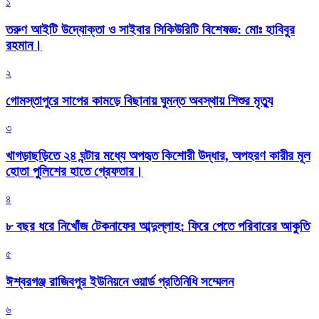
১
তরুণ আইটি উদ্যোক্তা ও সাইবার সিকিউরিটি বিশেষজ্ঞ: মোঃ হাবিবুর
রহমান।
২
গোমস্তাপুরে সাপের কামড়ে বিছানায় ঘুমন্ত অবস্থায় শিশুর মৃত্যু
৩
খাগড়াছড়িতে ২৪ ঘন্টার মধ্যে অপহৃত কিশোরী উদ্ধার, অপহরণ কারীর মূল
হোতা পুলিশের হাতে গ্রেফতার।
৪
৮ বছর ধরে নিখোঁজ টেকনাফের আব্দুল্লাহ: ফিরে পেতে পরিবারের আকুতি
৫
ঈশ্বরগঞ্জ রাজিবপুর ইউনিয়নে ওয়ার্ড প্রতিনিধি সম্মেলন
৬