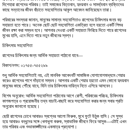
দিশেহারা রাশেদের পরিবার। তাই সমাজের বিত্তবান, হৃদয়বান ও সামর্থ্যবান ব্যক্তিদের
কাছে সন্তানের জীবন বাঁচাতে সহযোগিতার আকুল আবেদন জানিয়েছেন তারা।
পরিবারের সদস্যরা জানান, মানুষের সামান্য সহযোগিতাও রাশেদের চিকিৎসার জন্য বড়
সহায়তা হতে পারে। অনেক ছোট ছোট সহযোগিতা একত্রিত হলে হয়তো একটি শিশুর
জীবন রক্ষা করা সম্ভব হবে। আপনার দেওয়া একটি সহায়তা ফিরিয়ে দিতে পারে রাশেদের
মুখের হাসি, এনে দিতে পারে নতুন জীবনের স্বপ্ন।
চিকিৎসায় সহযোগিতা
রাশেদের চিকিৎসার জন্য আর্থিক সহায়তা পাঠানো যাবে—
বিকাশ/নগদ: ০১৭৫৫-৭৫৫২৯৯
শুধু আর্থিক সহযোগিতাই নয়, এই মানবিক আবেদনটি সামাজিক যোগাযোগমাধ্যমে শেয়ার
করেও রাশেদের পাশে দাঁড়ানো সম্ভব। আপনার একটি শেয়ার হয়তো এমন কোনো হৃদয়বান
মানুষের কাছে পৌঁছে যাবে, যিনি তার চিকিৎসার দায়িত্ব নিতে এগিয়ে আসবেন।
বিশেষ অনুরোধ: আর্থিক সহযোগিতা পাঠানোর আগে রোগী, পরিবারের পরিচয়, চিকিৎসার
কাগজপত্র ও প্রয়োজনীয় তথ্য যাচাই-বাছাই করে সহযোগিতা করার জন্য সবার প্রতি
অনুরোধ জানানো হয়েছে।
ছোট্ট রাশেদের চোখে আবারও স্বপ্নের আলো ফিরুক, মুখে ফুটে উঠুক হাসি। সে সুস্থ
হয়ে আবারও বন্ধুদের সঙ্গে খেলাধুলা করুক, স্বাভাবিক জীবনে ফিরে আসুক—এটাই এখন
তার পরিবার এবং শুভাকাঙ্ক্ষীদের একমাত্র প্রত্যাশা।