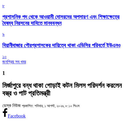
৮
প্রশাসনিক পদ থেকে আওয়ামী দোসরদের অপসারণ এবং শিক্ষাক্ষেত্রে
বৈষম্য নিরসনের দাবিতে মানববন্ধন
৯
বিয়ানীবাজার পৌরপ্রশাসকের দায়িত্বে থাকা এডিসির পরিবর্তে ইউএনও
১০
জনপ্রিয় সব খবর
1
মির্জাপুরে বন্ধ থাকা গোড়াই কটন মিলস পরিদর্শন করলেন
বস্ত্র ও পাট প্রতিমন্ত্রী
ডেস্ক নিউজ
প্রকাশিত: শনিবার, ১ আগস্ট, ২০২৬, ৮:১০ পিএম
Facebook