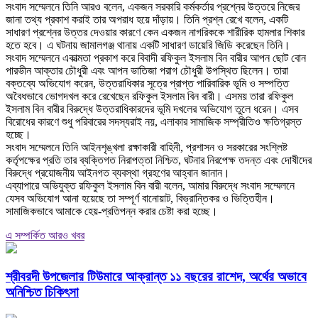
‎সংবাদ সম্মেলনে তিনি আরও বলেন, একজন সরকারি কর্মকর্তার প্রশ্নের উত্তরে নিজের
জানা তথ্য প্রকাশ করাই তার অপরাধ হয়ে দাঁড়ায়। তিনি প্রশ্ন রেখে বলেন, একটি
সাধারণ প্রশ্নের উত্তর দেওয়ার কারণে কেন একজন নাগরিককে শারীরিক হামলার শিকার
হতে হবে। এ ঘটনায় জামালগঞ্জ থানায় একটি সাধারণ ডায়েরি জিডি করেছেন তিনি।
‎সংবাদ সম্মেলনে একাত্মতা প্রকাশ করে বিবাদী রফিকুল ইসলাম বিন বারীর আপন ছোট বোন
পারভীন আক্তার চৌধুরী এবং আপন ভাতিজা পরাগ চৌধুরী উপস্থিত ছিলেন। তারা
বক্তব্যে অভিযোগ করেন, উত্তরাধিকার সূত্রে প্রাপ্ত পারিবারিক ভূমি ও সম্পত্তি
অবৈধভাবে ভোগদখল করে রেখেছেন রফিকুল ইসলাম বিন বারী। এসময় তারা রফিকুল
ইসলাম বিন বারীর বিরুদ্ধে উত্তরাধিকারদের ভূমি দখলের অভিযোগ তুলে ধরেন। এসব
বিরোধের কারণে শুধু পরিবারের সদস্যরাই নয়, এলাকার সামাজিক সম্প্রীতিও ক্ষতিগ্রস্ত
হচ্ছে।
‎সংবাদ সম্মেলনে তিনি আইনশৃঙ্খলা রক্ষাকারী বাহিনী, প্রশাসন ও সরকারের সংশ্লিষ্ট
কর্তৃপক্ষের প্রতি তার ব্যক্তিগত নিরাপত্তা নিশ্চিত, ঘটনার নিরপেক্ষ তদন্ত এবং দোষীদের
বিরুদ্ধে প্রয়োজনীয় আইনগত ব্যবস্থা গ্রহণের আহ্বান জানান।
‎এব্যাপারে অভিযুক্ত রফিকুল ইসলাম বিন বারী বলেন, আমার বিরুদ্ধে সংবাদ সম্মেলনে
যেসব অভিযোগ আনা হয়েছে তা সম্পূর্ণ বানোয়াট, বিভ্রান্তিকর ও ভিত্তিহীন।
সামাজিকভাবে আমাকে হেয়-প্রতিপন্ন করার চেষ্টা করা হচ্ছে।
এ সম্পর্কিত আরও খবর
শ্রীবরদী উপজেলার টিউমারে আক্রান্ত ১১ বছরের রাশেদ, অর্থের অভাবে
অনিশ্চিত চিকিৎসা