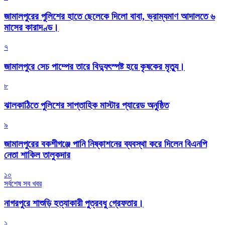
জামালপুরের পুলিশের হাতে ছেলেকে দিলো বাবা, ভ্রাম্যমাণ আদালতে ৬
মাসের কারাদণ্ড।
৭
জামালপুরে সেচ পাম্পের তারে বিদ্যুৎস্পষ্ট হয়ে কৃষকের মৃত্যু।
৮
‎ঝালকাঠিতে পুলিশের সাপ্তাহিক মাস্টার প্যারেড অনুষ্ঠিত
৯
জামালপুরের বকশীগঞ্জে পানি নিষ্কাশনের ব্যবস্থা করে দিলেন বিএনপি
নেতা শাকিল তালুকদার
১০
সর্বশেষ সব খবর
নাগরপুরে শাশুড়ি হত্যাকারী পুত্রবধু গ্রেফতার।
১