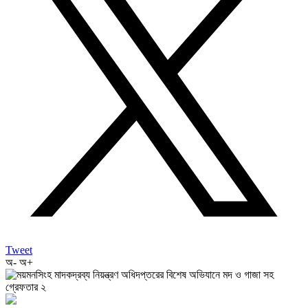
Tweet
অ-
অ+