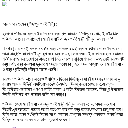
আনোয়ার হোসেন (মির্জাপুর প্রতিনিধি) :
হাজারো পরিবারের স্বপ্ন দীর্ঘদিন ধরে বন্ধ শিল্প কারখানা মির্জাপুরের গোড়াই কটন মিল
পরিদর্শন করলেন বাংলাদেশের মাননীয় পাট ও বস্ত্র প্রতিমন্ত্রী শরীফুল আলম এমপি।
শনিবার (১ আগস্ট) সকাল ১০ টার সময় উপজেলার এই বন্ধ কারখানাটি পরিদর্শন করেন।
জানা যায়,শিল্প কারখানাটি যুগ যুগ ধরে বন্ধ রয়েছে।একসময় এই কারখানায় হাজার হাজার
শ্রমিক কাজ করত,যেখানে হাজারো পরিবারের স্বপ্ন লুকিয়ে থাকত।আজ সেই কারখানাটি
বন্ধ।এই বন্ধ কারখানা দ্রুততম সময়ের মধ্যে চালু হবে এমন আশ্বাস দেন মাননীয় পাট
ও বস্ত্র প্রতিমন্ত্রী শরীফুল আলম এমপি।
কারখানা পরিদর্শনকালে আরোও উপস্থিত ছিলেন মির্জাপুরের মাননীয় সংসদ সদস্য আবুল
কালাম আজাদ সিদ্দিকী এমপি,বাংলাদেশ টেক্সটাইল মিলস্ করপোরেশনের চেয়ারম্যান
বিগ্রেডিয়ার জেনারেল এসএম জাহিদ হাসান ও সচিব ফিরোজ আহমেদ, মির্জাপুর উপজেলা
নির্বাহী অফিসার খান সালমান হাবিব সহ প্রমূখ।
পরিদর্শন শেষে মাননীয় পাট ও বস্ত্র প্রতিমন্ত্রী শরীফুল আলম বলেন,আমরা উদ্যোগ
নিয়েছি,খুব দ্রুততম সময়ের মধ্যে যতগুলো কারখানা বন্ধ রয়েছে,সবগুলো চালু করা হবে।
তিনি আরো বলেন সংশ্লিষ্ট মিলের সাথে এলাকার যোগ্যতা সম্পন্ন লোকজন অগ্রাধিকার
ভিত্তিতে কাজ পাবেন বলে আশা প্রকাশ করেন ।