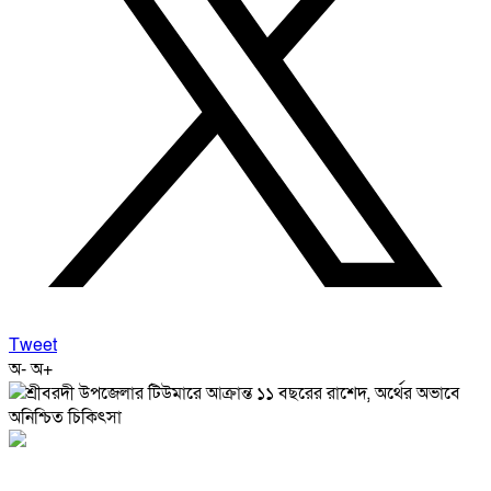
Tweet
অ-
অ+