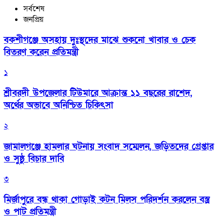
সর্বশেষ
জনপ্রিয়
বকশীগঞ্জে অসহায় দুঃস্থদের মাঝে শুকনো খাবার ও চেক
বিতরণ করেন প্রতিমন্ত্রী
১
শ্রীবরদী উপজেলার টিউমারে আক্রান্ত ১১ বছরের রাশেদ,
অর্থের অভাবে অনিশ্চিত চিকিৎসা
২
জামালগঞ্জে হামলার ঘটনায় সংবাদ সম্মেলন, জড়িতদের গ্রেপ্তার
ও সুষ্ঠু বিচার দাবি
৩
মির্জাপুরে বন্ধ থাকা গোড়াই কটন মিলস পরিদর্শন করলেন বস্ত্র
ও পাট প্রতিমন্ত্রী