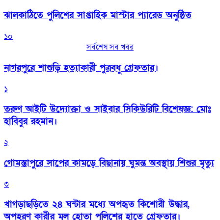
‎ঝালকাঠিতে পুলিশের সাপ্তাহিক মাস্টার প্যারেড অনুষ্ঠিত
১০
সর্বশেষ সব খবর
নাগরপুরে শাশুড়ি হত্যাকারী পুত্রবধু গ্রেফতার।
১
তরুণ আইটি উদ্যোক্তা ও সাইবার সিকিউরিটি বিশেষজ্ঞ: মোঃ
হাবিবুর রহমান।
২
গোমস্তাপুরে সাপের কামড়ে বিছানায় ঘুমন্ত অবস্থায় শিশুর মৃত্যু
৩
খাগড়াছড়িতে ২৪ ঘন্টার মধ্যে অপহৃত কিশোরী উদ্ধার,
অপহরণ কারীর মূল হোতা পুলিশের হাতে গ্রেফতার।