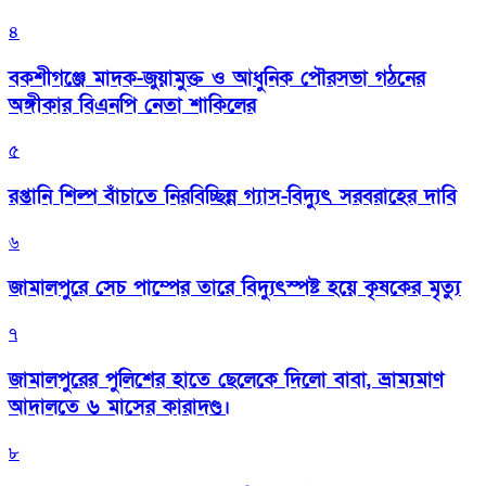
৪
বকশীগঞ্জে মাদক-জুয়ামুক্ত ও আধুনিক পৌরসভা গঠনের
অঙ্গীকার বিএনপি নেতা শাকিলের
৫
রপ্তানি শিল্প বাঁচাতে নিরবিচ্ছিন্ন গ্যাস-বিদ্যুৎ সরবরাহের দাবি
৬
জামালপুরে সেচ পাম্পের তারে বিদ্যুৎস্পষ্ট হয়ে কৃষকের মৃত্যু
৭
জামালপুরের পুলিশের হাতে ছেলেকে দিলো বাবা, ভ্রাম্যমাণ
আদালতে ৬ মাসের কারাদণ্ড।
৮