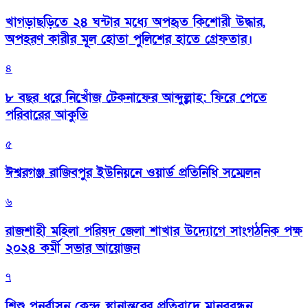
খাগড়াছড়িতে ২৪ ঘন্টার মধ্যে অপহৃত কিশোরী উদ্ধার,
অপহরণ কারীর মূল হোতা পুলিশের হাতে গ্রেফতার।
৪
৮ বছর ধরে নিখোঁজ টেকনাফের আব্দুল্লাহ: ফিরে পেতে
পরিবারের আকুতি
৫
ঈশ্বরগঞ্জ রাজিবপুর ইউনিয়নে ওয়ার্ড প্রতিনিধি সম্মেলন
৬
রাজশাহী মহিলা পরিষদ জেলা শাখার উদ্যোগে সাংগঠনিক পক্ষ
২০২৪ কর্মী সভার আয়োজন
৭
শিশু পুনর্বাসন কেন্দ্র স্থানান্তরের প্রতিবাদে মানববন্ধন