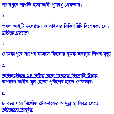
নাগরপুরে শাশুড়ি হত্যাকারী পুত্রবধু গ্রেফতার।
১
তরুণ আইটি উদ্যোক্তা ও সাইবার সিকিউরিটি বিশেষজ্ঞ: মোঃ
হাবিবুর রহমান।
২
গোমস্তাপুরে সাপের কামড়ে বিছানায় ঘুমন্ত অবস্থায় শিশুর মৃত্যু
৩
খাগড়াছড়িতে ২৪ ঘন্টার মধ্যে অপহৃত কিশোরী উদ্ধার,
অপহরণ কারীর মূল হোতা পুলিশের হাতে গ্রেফতার।
৪
৮ বছর ধরে নিখোঁজ টেকনাফের আব্দুল্লাহ: ফিরে পেতে
পরিবারের আকুতি