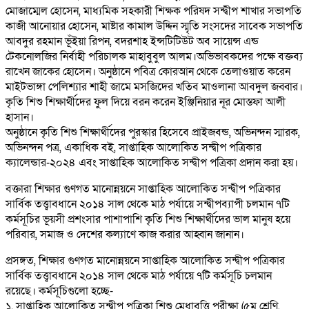
মোজাম্মেল হোসেন, মাধ্যমিক সহকারী শিক্ষক পরিষদ সন্দ্বীপ শাখার সভাপতি
কাজী আনোয়ার হোসেন, মাষ্টার কামাল উদ্দিন স্মৃতি সংসদের সাবেক সভাপতি
আবদুর রহমান ভূঁইয়া রিপন, বদরশাহ ইন্সটিটিউট অব সায়েন্স এন্ড
টেকনোলজির নির্বাহী পরিচালক মাহাবুবুল আলম।অভিভাবকদের পক্ষে বক্তব্য
রাখেন জাকের হোসেন। অনুষ্ঠানে পবিত্র কোরআন থেকে তেলাওয়াত করেন
মাইটভাঙ্গা পেলিশ্যার শাহী জামে মসজিদের খতিব মাওলানা আবদুল জব্বার।
কৃতি শিশু শিক্ষার্থীদের ফুল দিয়ে বরন করেন ইঞ্জিনিয়ার নূর মোস্তফা আলী
হাসান।
অনুষ্ঠানে কৃতি শিশু শিক্ষার্থীদের পুরস্কার হিসেবে প্রাইজবন্ড, অভিনন্দন স্মারক,
অভিনন্দন পত্র, একাধিক বই, সাপ্তাহিক আলোকিত সন্দ্বীপ পত্রিকার
ক্যালেন্ডার-২০২৪ এবং সাপ্তাহিক আলোকিত সন্দ্বীপ পত্রিকা প্রদান করা হয়।
বক্তারা শিক্ষার গুণগত মানোন্নয়নে সাপ্তাহিক আলোকিত সন্দ্বীপ পত্রিকার
সার্বিক তত্ত্বাবধানে ২০১৪ সাল থেকে মাঠ পর্যায়ে সন্দ্বীপব্যাপী চলমান ৭টি
কর্মসূচির ভূয়সী প্রশংসার পাশাপাশি কৃতি শিশু শিক্ষার্থীদের ভাল মানুষ হয়ে
পরিবার, সমাজ ও দেশের কল্যাণে কাজ করার আহ্বান জানান।
প্রসঙ্গত, শিক্ষার গুণগত মানোন্নয়নে সাপ্তাহিক আলোকিত সন্দ্বীপ পত্রিকার
সার্বিক তত্ত্বাবধানে ২০১৪ সাল থেকে মাঠ পর্যায়ে ৭টি কর্মসূচি চলমান
রয়েছে। কর্মসূচিগুলো হচ্ছে-
১. সাপ্তাহিক আলোকিত সন্দ্বীপ পত্রিকা শিশু মেধাবৃত্তি পরীক্ষা (৫ম শ্রেণি,