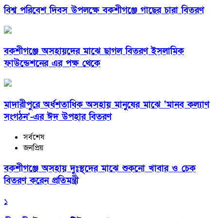
বিশ্ব পরিবেশ দিবস উপলক্ষে বকশীগঞ্জে গাছের চারা বিতরণ
বকশীগঞ্জে অসহায়দের মাঝে ছাগল বিতরণ ইসলামিক
ফাউন্ডেশনের এর পক্ষ থেকে
মাদারীপুরে অর্ধশতাধিক অসহায় মানুষের মাঝে ‘মানব কল্যাণ
সংগঠন’-এর ঈদ উপহার বিতরণ
সর্বশেষ
জনপ্রিয়
বকশীগঞ্জে অসহায় দুঃস্থদের মাঝে শুকনো খাবার ও চেক
বিতরণ করেন প্রতিমন্ত্রী
১