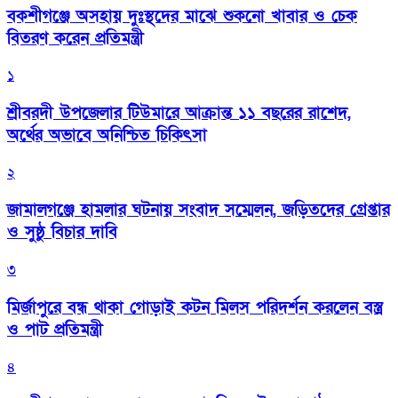
বকশীগঞ্জে অসহায় দুঃস্থদের মাঝে শুকনো খাবার ও চেক
বিতরণ করেন প্রতিমন্ত্রী
১
শ্রীবরদী উপজেলার টিউমারে আক্রান্ত ১১ বছরের রাশেদ,
অর্থের অভাবে অনিশ্চিত চিকিৎসা
২
জামালগঞ্জে হামলার ঘটনায় সংবাদ সম্মেলন, জড়িতদের গ্রেপ্তার
ও সুষ্ঠু বিচার দাবি
৩
মির্জাপুরে বন্ধ থাকা গোড়াই কটন মিলস পরিদর্শন করলেন বস্ত্র
ও পাট প্রতিমন্ত্রী
৪