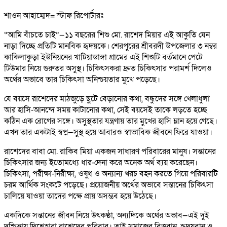
শাওন আহাম্মেদ= স্টাফ রিপোর্টারঃ
“আমি বাঁচতে চাই”—১১ বছরের শিশু মো. রাশেদ মিয়ার এই আকুতি যেন
নাড়া দিচ্ছে প্রতিটি মানবিক হৃদয়কে। শেরপুরের শ্রীবরদী উপজেলার ৩ নম্বর
কাকিলাকুড়া ইউনিয়নের খাটিয়াডাঙ্গা গ্রামের এই শিশুটি বর্তমানে পেটে
টিউমার নিয়ে গুরুতর অসুস্থ। চিকিৎসকরা দ্রুত চিকিৎসার পরামর্শ দিলেও
অর্থের অভাবে তার চিকিৎসা অনিশ্চয়তার মুখে পড়েছে।
যে বয়সে রাশেদের মাঠজুড়ে ছুটে বেড়ানোর কথা, বন্ধুদের সঙ্গে খেলাধুলা
আর হাসি-আনন্দে সময় কাটানোর কথা, সেই বয়সেই তাকে লড়তে হচ্ছে
কঠিন এক রোগের সঙ্গে। অসুস্থতার যন্ত্রণায় তার মুখের হাসি ম্লান হয়ে গেছে।
এখন তার একটাই স্বপ্ন—সুস্থ হয়ে আবারও স্বাভাবিক জীবনে ফিরে যাওয়া।
রাশেদের বাবা মো. রাকিব মিয়া একজন সাধারণ পরিবারের মানুষ। সন্তানের
চিকিৎসার জন্য ইতোমধ্যে ধার-দেনা করে অনেক অর্থ ব্যয় করেছেন।
চিকিৎসা, পরীক্ষা-নিরীক্ষা, ওষুধ ও অন্যান্য খরচ বহন করতে গিয়ে পরিবারটি
চরম আর্থিক সংকটে পড়েছে। প্রয়োজনীয় অর্থের অভাবে সন্তানের চিকিৎসা
চালিয়ে যাওয়া তাদের পক্ষে প্রায় অসম্ভব হয়ে উঠেছে।
একদিকে সন্তানের জীবন নিয়ে উৎকণ্ঠা, অন্যদিকে অর্থের অভাব—এই দুই
দুশ্চিন্তায় দিশেহারা রাশেদের পরিবার। তাই সমাজের বিত্তবান, হৃদয়বান ও