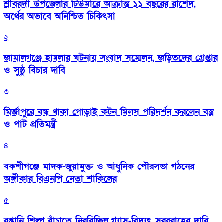
শ্রীবরদী উপজেলার টিউমারে আক্রান্ত ১১ বছরের রাশেদ,
অর্থের অভাবে অনিশ্চিত চিকিৎসা
২
জামালগঞ্জে হামলার ঘটনায় সংবাদ সম্মেলন, জড়িতদের গ্রেপ্তার
ও সুষ্ঠু বিচার দাবি
৩
মির্জাপুরে বন্ধ থাকা গোড়াই কটন মিলস পরিদর্শন করলেন বস্ত্র
ও পাট প্রতিমন্ত্রী
৪
বকশীগঞ্জে মাদক-জুয়ামুক্ত ও আধুনিক পৌরসভা গঠনের
অঙ্গীকার বিএনপি নেতা শাকিলের
৫
রপ্তানি শিল্প বাঁচাতে নিরবিচ্ছিন্ন গ্যাস-বিদ্যুৎ সরবরাহের দাবি