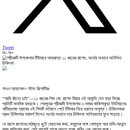
Tweet
অ-
অ+
শাওন আহাম্মেদ= স্টাফ রিপোর্টারঃ
“আমি বাঁচতে চাই”—১১ বছরের শিশু মো. রাশেদ মিয়ার এই আকুতি যেন নাড়া দিচ্ছে
প্রতিটি মানবিক হৃদয়কে। শেরপুরের শ্রীবরদী উপজেলার ৩ নম্বর কাকিলাকুড়া ইউনিয়নের
খাটিয়াডাঙ্গা গ্রামের এই শিশুটি বর্তমানে পেটে টিউমার নিয়ে গুরুতর অসুস্থ। চিকিৎসকরা
দ্রুত চিকিৎসার পরামর্শ দিলেও অর্থের অভাবে তার চিকিৎসা অনিশ্চয়তার মুখে পড়েছে।
যে বয়সে রাশেদের মাঠজুড়ে ছুটে বেড়ানোর কথা, বন্ধুদের সঙ্গে খেলাধুলা আর হাসি-আনন্দে
সময় কাটানোর কথা, সেই বয়সেই তাকে লড়তে হচ্ছে কঠিন এক রোগের সঙ্গে।