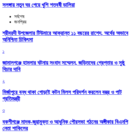
সলঙ্গায় নতুন ঘর পেয়ে খুশি শতবর্ষী ডালিয়া
সর্বশেষ
জনপ্রিয়
শ্রীবরদী উপজেলার টিউমারে আক্রান্ত ১১ বছরের রাশেদ, অর্থের অভাবে
অনিশ্চিত চিকিৎসা
১
জামালগঞ্জে হামলার ঘটনায় সংবাদ সম্মেলন, জড়িতদের গ্রেপ্তার ও সুষ্ঠু
বিচার দাবি
২
মির্জাপুরে বন্ধ থাকা গোড়াই কটন মিলস পরিদর্শন করলেন বস্ত্র ও পাট
প্রতিমন্ত্রী
৩
বকশীগঞ্জে মাদক-জুয়ামুক্ত ও আধুনিক পৌরসভা গঠনের অঙ্গীকার বিএনপি
নেতা শাকিলের