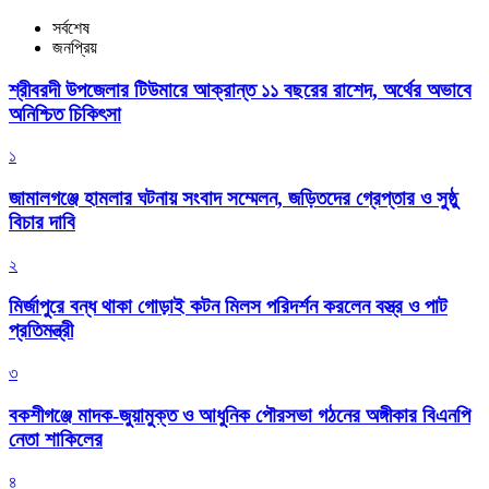
সর্বশেষ
জনপ্রিয়
শ্রীবরদী উপজেলার টিউমারে আক্রান্ত ১১ বছরের রাশেদ, অর্থের অভাবে
অনিশ্চিত চিকিৎসা
১
জামালগঞ্জে হামলার ঘটনায় সংবাদ সম্মেলন, জড়িতদের গ্রেপ্তার ও সুষ্ঠু
বিচার দাবি
২
মির্জাপুরে বন্ধ থাকা গোড়াই কটন মিলস পরিদর্শন করলেন বস্ত্র ও পাট
প্রতিমন্ত্রী
৩
বকশীগঞ্জে মাদক-জুয়ামুক্ত ও আধুনিক পৌরসভা গঠনের অঙ্গীকার বিএনপি
নেতা শাকিলের
৪