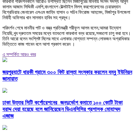
কারখানা পরিদর্শনকালে আরোও উপস্থিত ছিলেন মির্জাপুরের মাননীয় সংসদ সদস্য আবুল
কালাম আজাদ সিদ্দিকী এমপি,বাংলাদেশ টেক্সটাইল মিলস্ করপোরেশনের চেয়ারম্যান
বিগ্রেডিয়ার জেনারেল এসএম জাহিদ হাসান ও সচিব ফিরোজ আহমেদ, মির্জাপুর উপজেলা
নির্বাহী অফিসার খান সালমান হাবিব সহ প্রমূখ।
পরিদর্শন শেষে মাননীয় পাট ও বস্ত্র প্রতিমন্ত্রী শরীফুল আলম বলেন,আমরা উদ্যোগ
নিয়েছি,খুব দ্রুততম সময়ের মধ্যে যতগুলো কারখানা বন্ধ রয়েছে,সবগুলো চালু করা হবে।
তিনি আরো বলেন সংশ্লিষ্ট মিলের সাথে এলাকার যোগ্যতা সম্পন্ন লোকজন অগ্রাধিকার
ভিত্তিতে কাজ পাবেন বলে আশা প্রকাশ করেন ।
এ সম্পর্কিত আরও খবর
জয়পুরহাটে ধারকী গ্রামে ৩০০ ফিট রাস্তা সংস্কার করলেন বম্বু ইউনিয়ন
জামায়াত
ঢাকা উত্তর সিটি কর্পোরেশনের জনদুর্ভোগ কমাতে ১০০ কোটি টাকা
বরাদ্দ দেয়া হয়েছে বলে জানিয়েছেন ডিএনসিসির প্রশাসক মোহাম্মদ
এজাজ