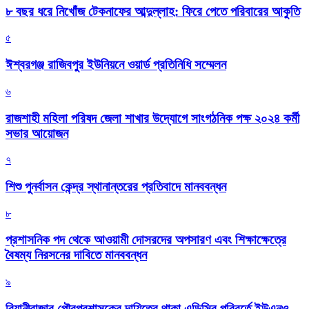
৮ বছর ধরে নিখোঁজ টেকনাফের আব্দুল্লাহ: ফিরে পেতে পরিবারের আকুতি
৫
ঈশ্বরগঞ্জ রাজিবপুর ইউনিয়নে ওয়ার্ড প্রতিনিধি সম্মেলন
৬
রাজশাহী মহিলা পরিষদ জেলা শাখার উদ্যোগে সাংগঠনিক পক্ষ ২০২৪ কর্মী
সভার আয়োজন
৭
শিশু পুনর্বাসন কেন্দ্র স্থানান্তরের প্রতিবাদে মানববন্ধন
৮
প্রশাসনিক পদ থেকে আওয়ামী দোসরদের অপসারণ এবং শিক্ষাক্ষেত্রে
বৈষম্য নিরসনের দাবিতে মানববন্ধন
৯
বিয়ানীবাজার পৌরপ্রশাসকের দায়িত্বে থাকা এডিসির পরিবর্তে ইউএনও