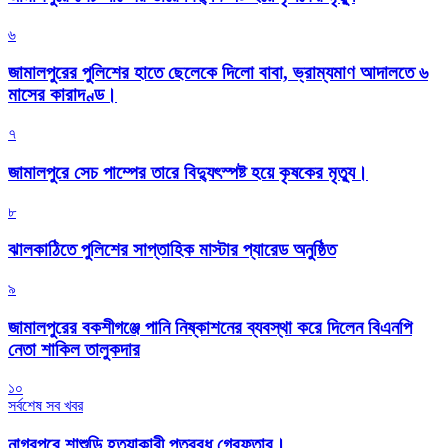
৬
জামালপুরের পুলিশের হাতে ছেলেকে দিলো বাবা, ভ্রাম্যমাণ আদালতে ৬
মাসের কারাদণ্ড।
৭
জামালপুরে সেচ পাম্পের তারে বিদ্যুৎস্পষ্ট হয়ে কৃষকের মৃত্যু।
৮
‎ঝালকাঠিতে পুলিশের সাপ্তাহিক মাস্টার প্যারেড অনুষ্ঠিত
৯
জামালপুরের বকশীগঞ্জে পানি নিষ্কাশনের ব্যবস্থা করে দিলেন বিএনপি
নেতা শাকিল তালুকদার
১০
সর্বশেষ সব খবর
নাগরপুরে শাশুড়ি হত্যাকারী পুত্রবধু গ্রেফতার।