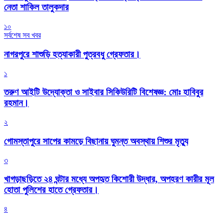
নেতা শাকিল তালুকদার
১০
সর্বশেষ সব খবর
নাগরপুরে শাশুড়ি হত্যাকারী পুত্রবধু গ্রেফতার।
১
তরুণ আইটি উদ্যোক্তা ও সাইবার সিকিউরিটি বিশেষজ্ঞ: মোঃ হাবিবুর
রহমান।
২
গোমস্তাপুরে সাপের কামড়ে বিছানায় ঘুমন্ত অবস্থায় শিশুর মৃত্যু
৩
খাগড়াছড়িতে ২৪ ঘন্টার মধ্যে অপহৃত কিশোরী উদ্ধার, অপহরণ কারীর মূল
হোতা পুলিশের হাতে গ্রেফতার।
৪