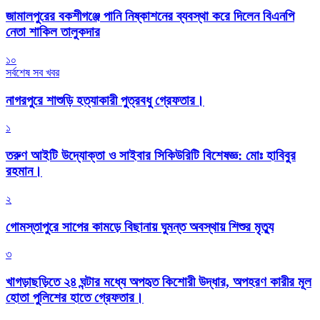
জামালপুরের বকশীগঞ্জে পানি নিষ্কাশনের ব্যবস্থা করে দিলেন বিএনপি
নেতা শাকিল তালুকদার
১০
সর্বশেষ সব খবর
নাগরপুরে শাশুড়ি হত্যাকারী পুত্রবধু গ্রেফতার।
১
তরুণ আইটি উদ্যোক্তা ও সাইবার সিকিউরিটি বিশেষজ্ঞ: মোঃ হাবিবুর
রহমান।
২
গোমস্তাপুরে সাপের কামড়ে বিছানায় ঘুমন্ত অবস্থায় শিশুর মৃত্যু
৩
খাগড়াছড়িতে ২৪ ঘন্টার মধ্যে অপহৃত কিশোরী উদ্ধার, অপহরণ কারীর মূল
হোতা পুলিশের হাতে গ্রেফতার।