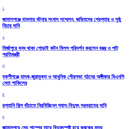
১
জামালগঞ্জে হামলার ঘটনায় সংবাদ সম্মেলন, জড়িতদের গ্রেপ্তার ও সুষ্ঠু
বিচার দাবি
২
মির্জাপুরে বন্ধ থাকা গোড়াই কটন মিলস পরিদর্শন করলেন বস্ত্র ও পাট
প্রতিমন্ত্রী
৩
বকশীগঞ্জে মাদক-জুয়ামুক্ত ও আধুনিক পৌরসভা গঠনের অঙ্গীকার বিএনপি
নেতা শাকিলের
৪
রপ্তানি শিল্প বাঁচাতে নিরবিচ্ছিন্ন গ্যাস-বিদ্যুৎ সরবরাহের দাবি
৫
জামালপুরে সেচ পাম্পের তারে বিদ্যুৎস্পষ্ট হয়ে কৃষকের মৃত্যু