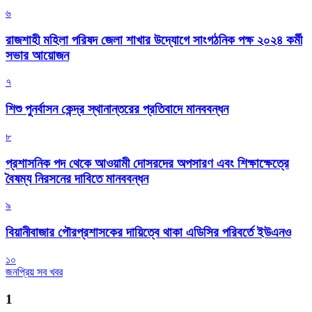
৬
রাজশাহী মহিলা পরিষদ জেলা শাখার উদ্যোগে সাংগঠনিক পক্ষ ২০২৪ কর্মী
সভার আয়োজন
৭
শিশু পুনর্বাসন কেন্দ্র স্থানান্তরের প্রতিবাদে মানববন্ধন
৮
প্রশাসনিক পদ থেকে আওয়ামী দোসরদের অপসারণ এবং শিক্ষাক্ষেত্রে
বৈষম্য নিরসনের দাবিতে মানববন্ধন
৯
বিয়ানীবাজার পৌরপ্রশাসকের দায়িত্বে থাকা এডিসির পরিবর্তে ইউএনও
১০
জনপ্রিয় সব খবর
1