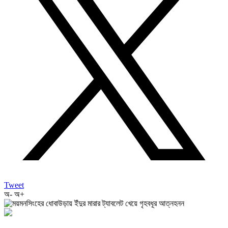
Tweet
অ-
অ+