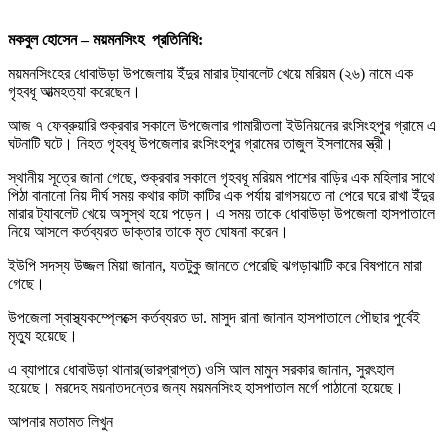
মকবুল হোসেন – ময়মনসিংহ প্রতিনিধি:
ময়মনসিংহের ধোবাউড়া উপজেলায় ইঁদুর মারার ট্যাবলেট খেয়ে মরিয়ম (২৬) নামে এক
গৃহবধূ আত্মহত্যা করেছেন।
আজ ৭ ফেব্রুয়ারি শুক্রবার সকালে উপজেলার গামারীতলা ইউনিয়নের রংসিংহপুর গ্রামে এ
ঘটনাটি ঘটে। নিহত গৃহবধূ উপজেলার রংসিংহপুর গ্রামের তাজুল ইসলামের স্ত্রী।
স্থানীয় সূত্রে জানা গেছে, শুক্রবার সকালে গৃহবধূ মরিয়ম পাশের বাড়ির এক মহিলার সাথে
পিঠা বানানো নিয় দীর্ঘ সময় কথার কাটা কাটির এক পর্যায় রাগসয়তে না পেরে ঘরে রাখা ইঁদুর
মারার ট্যাবলেট খেয়ে অসুস্থ হয়ে পড়েন। এ সময় তাকে ধোবাউড়া উপজেলা হাসপাতালে
নিয়ে আসলে কর্তব্যরত ডাক্তার তাকে মৃত ঘোষনা করেন।
ইউপি সদস্য উজ্জল মিয়া জানান, যতটুকু জানতে পেরেছি ঝগড়াঝাটি করে বিষপানে মারা
গেছে।
উপজেলা স্বাস্থ্যকম্প্লেক্সে কর্তব্যরত ডা. মাসুদ রানা জানান হাসপাতালে পৌছার পুর্বেই
মৃত্যু হয়েছে।
এ ব্যাপারে ধোবাউড়া থানার(ভারপ্রাপ্ত) ওসি আল মামুন সরকার জানান, সুরৎহাল
হয়েছে। মরদেহ ময়নাতদন্তের জন্য ময়মনসিংহ হাসপাতাল মর্গে পাঠানো হয়েছে।
আপনার মতামত লিখুন