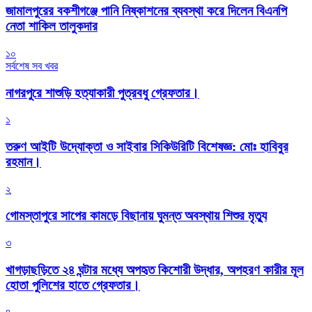
জামালপুরের বকশীগঞ্জে পানি নিষ্কাশনের ব্যবস্থা করে দিলেন বিএনপি
নেতা শাকিল তালুকদার
১০
সর্বশেষ সব খবর
নাগরপুরে শাশুড়ি হত্যাকারী পুত্রবধু গ্রেফতার।
১
তরুণ আইটি উদ্যোক্তা ও সাইবার সিকিউরিটি বিশেষজ্ঞ: মোঃ হাবিবুর
রহমান।
২
গোমস্তাপুরে সাপের কামড়ে বিছানায় ঘুমন্ত অবস্থায় শিশুর মৃত্যু
৩
খাগড়াছড়িতে ২৪ ঘন্টার মধ্যে অপহৃত কিশোরী উদ্ধার, অপহরণ কারীর মূল
হোতা পুলিশের হাতে গ্রেফতার।