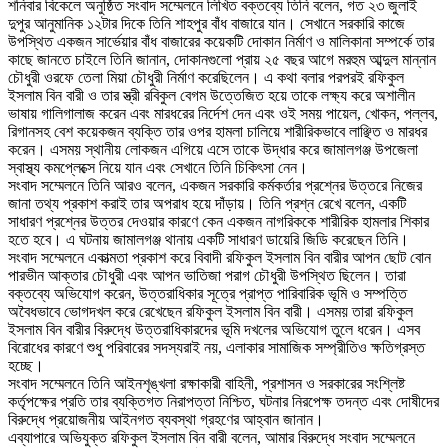
‎শনিবার বিকেলে অনুষ্ঠিত সংবাদ সম্মেলনে লিখিত বক্তব্যে তিনি বলেন, গত ২৩ জুলাই
দুপুর আনুমানিক ১২টার দিকে তিনি শাহপুর বাঁধ বাজারে যান। সেখানে সরকারি কাজে
উপস্থিত একজন সার্ভেয়ার বাঁধ বাজারের কয়েকটি দোকান নির্মাণ ও মালিকানা সম্পর্কে তার
কাছে জানতে চাইলে তিনি জানান, দোকানগুলো প্রায় ২৫ বছর আগে মরহুম আব্দুল মান্নান
চৌধুরী ওরফে তেলা মিয়া চৌধুরী নির্মাণ করেছিলেন। এ কথা বলার পরপরই রফিকুল
ইসলাম বিন বারী ও তার স্ত্রী রবিকুল বেগম উত্তেজিত হয়ে তাকে লক্ষ্য করে অশালীন
ভাষায় গালিগালাজ করেন এবং মারধরের নির্দেশ দেন এবং ওই সময় পায়েল, খোকন, পল্লব,
রিগানসহ বেশ কয়েকজন ব্যক্তি তার ওপর হামলা চালিয়ে শারীরিকভাবে লাঞ্ছিত ও মারধর
করেন। এসময় স্থানীয় লোকজন এগিয়ে এসে তাকে উদ্ধার করে জামালগঞ্জ উপজেলা
স্বাস্থ্য কমপ্লেক্সে নিয়ে যান এবং সেখানে তিনি চিকিৎসা নেন।
‎সংবাদ সম্মেলনে তিনি আরও বলেন, একজন সরকারি কর্মকর্তার প্রশ্নের উত্তরে নিজের
জানা তথ্য প্রকাশ করাই তার অপরাধ হয়ে দাঁড়ায়। তিনি প্রশ্ন রেখে বলেন, একটি
সাধারণ প্রশ্নের উত্তর দেওয়ার কারণে কেন একজন নাগরিককে শারীরিক হামলার শিকার
হতে হবে। এ ঘটনায় জামালগঞ্জ থানায় একটি সাধারণ ডায়েরি জিডি করেছেন তিনি।
‎সংবাদ সম্মেলনে একাত্মতা প্রকাশ করে বিবাদী রফিকুল ইসলাম বিন বারীর আপন ছোট বোন
পারভীন আক্তার চৌধুরী এবং আপন ভাতিজা পরাগ চৌধুরী উপস্থিত ছিলেন। তারা
বক্তব্যে অভিযোগ করেন, উত্তরাধিকার সূত্রে প্রাপ্ত পারিবারিক ভূমি ও সম্পত্তি
অবৈধভাবে ভোগদখল করে রেখেছেন রফিকুল ইসলাম বিন বারী। এসময় তারা রফিকুল
ইসলাম বিন বারীর বিরুদ্ধে উত্তরাধিকারদের ভূমি দখলের অভিযোগ তুলে ধরেন। এসব
বিরোধের কারণে শুধু পরিবারের সদস্যরাই নয়, এলাকার সামাজিক সম্প্রীতিও ক্ষতিগ্রস্ত
হচ্ছে।
‎সংবাদ সম্মেলনে তিনি আইনশৃঙ্খলা রক্ষাকারী বাহিনী, প্রশাসন ও সরকারের সংশ্লিষ্ট
কর্তৃপক্ষের প্রতি তার ব্যক্তিগত নিরাপত্তা নিশ্চিত, ঘটনার নিরপেক্ষ তদন্ত এবং দোষীদের
বিরুদ্ধে প্রয়োজনীয় আইনগত ব্যবস্থা গ্রহণের আহ্বান জানান।
‎এব্যাপারে অভিযুক্ত রফিকুল ইসলাম বিন বারী বলেন, আমার বিরুদ্ধে সংবাদ সম্মেলনে