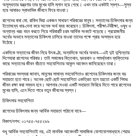
অসুস্থতার যন্ত্রণায় তার মুখের হাসি ম্লান হয়ে গেছে। এখন তার একটাই স্বপ্ন—সুস্থ
হয়ে আবারও স্বাভাবিক জীবনে ফিরে যাওয়া।
রাশেদের বাবা মো. রাকিব মিয়া একজন সাধারণ পরিবারের মানুষ। সন্তানের চিকিৎসার জন্য
ইতোমধ্যে ধার-দেনা করে অনেক অর্থ ব্যয় করেছেন। চিকিৎসা, পরীক্ষা-নিরীক্ষা, ওষুধ ও
অন্যান্য খরচ বহন করতে গিয়ে পরিবারটি চরম আর্থিক সংকটে পড়েছে। প্রয়োজনীয়
অর্থের অভাবে সন্তানের চিকিৎসা চালিয়ে যাওয়া তাদের পক্ষে প্রায় অসম্ভব হয়ে
উঠেছে।
একদিকে সন্তানের জীবন নিয়ে উৎকণ্ঠা, অন্যদিকে অর্থের অভাব—এই দুই দুশ্চিন্তায়
দিশেহারা রাশেদের পরিবার। তাই সমাজের বিত্তবান, হৃদয়বান ও সামর্থ্যবান ব্যক্তিদের
কাছে সন্তানের জীবন বাঁচাতে সহযোগিতার আকুল আবেদন জানিয়েছেন তারা।
পরিবারের সদস্যরা জানান, মানুষের সামান্য সহযোগিতাও রাশেদের চিকিৎসার জন্য বড়
সহায়তা হতে পারে। অনেক ছোট ছোট সহযোগিতা একত্রিত হলে হয়তো একটি শিশুর
জীবন রক্ষা করা সম্ভব হবে। আপনার দেওয়া একটি সহায়তা ফিরিয়ে দিতে পারে রাশেদের
মুখের হাসি, এনে দিতে পারে নতুন জীবনের স্বপ্ন।
চিকিৎসায় সহযোগিতা
রাশেদের চিকিৎসার জন্য আর্থিক সহায়তা পাঠানো যাবে—
বিকাশ/নগদ: ০১৭৫৫-৭৫৫২৯৯
শুধু আর্থিক সহযোগিতাই নয়, এই মানবিক আবেদনটি সামাজিক যোগাযোগমাধ্যমে শেয়ার