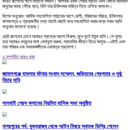
করেও রাশেদের পাশে দাঁড়ানো সম্ভব। আপনার একটি শেয়ার হয়তো এমন কোনো হৃদয়বান
মানুষের কাছে পৌঁছে যাবে, যিনি তার চিকিৎসার দায়িত্ব নিতে এগিয়ে আসবেন।
বিশেষ অনুরোধ: আর্থিক সহযোগিতা পাঠানোর আগে রোগী, পরিবারের পরিচয়, চিকিৎসার
কাগজপত্র ও প্রয়োজনীয় তথ্য যাচাই-বাছাই করে সহযোগিতা করার জন্য সবার প্রতি
অনুরোধ জানানো হয়েছে।
ছোট্ট রাশেদের চোখে আবারও স্বপ্নের আলো ফিরুক, মুখে ফুটে উঠুক হাসি। সে সুস্থ
হয়ে আবারও বন্ধুদের সঙ্গে খেলাধুলা করুক, স্বাভাবিক জীবনে ফিরে আসুক—এটাই এখন
তার পরিবার এবং শুভাকাঙ্ক্ষীদের একমাত্র প্রত্যাশা।
এ সম্পর্কিত আরও খবর
জামালগঞ্জে হামলার ঘটনায় সংবাদ সম্মেলন, জড়িতদের গ্রেপ্তার ও সুষ্ঠু
বিচার দাবি
লালমাই প্রেস ক্লাবের নিয়মিত মাসিক সভা অনুষ্ঠিত
নাগরপুরের গর্ব: যুক্তরাজ্য থেকে আইন বিষয়ে স্নাতক ডিগ্রি পেলেন