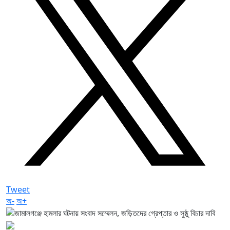
Tweet
অ-
অ+