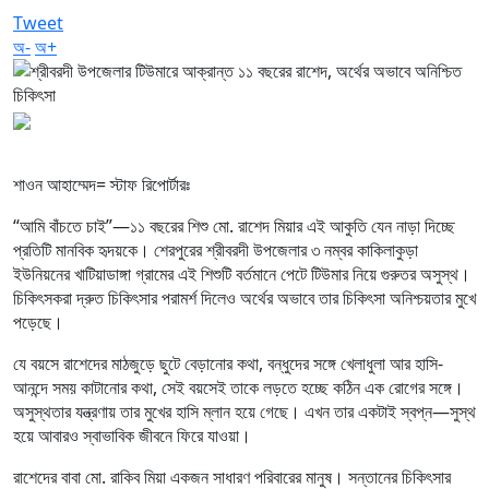
Tweet
অ-
অ+
শাওন আহাম্মেদ= স্টাফ রিপোর্টারঃ
“আমি বাঁচতে চাই”—১১ বছরের শিশু মো. রাশেদ মিয়ার এই আকুতি যেন নাড়া দিচ্ছে
প্রতিটি মানবিক হৃদয়কে। শেরপুরের শ্রীবরদী উপজেলার ৩ নম্বর কাকিলাকুড়া
ইউনিয়নের খাটিয়াডাঙ্গা গ্রামের এই শিশুটি বর্তমানে পেটে টিউমার নিয়ে গুরুতর অসুস্থ।
চিকিৎসকরা দ্রুত চিকিৎসার পরামর্শ দিলেও অর্থের অভাবে তার চিকিৎসা অনিশ্চয়তার মুখে
পড়েছে।
যে বয়সে রাশেদের মাঠজুড়ে ছুটে বেড়ানোর কথা, বন্ধুদের সঙ্গে খেলাধুলা আর হাসি-
আনন্দে সময় কাটানোর কথা, সেই বয়সেই তাকে লড়তে হচ্ছে কঠিন এক রোগের সঙ্গে।
অসুস্থতার যন্ত্রণায় তার মুখের হাসি ম্লান হয়ে গেছে। এখন তার একটাই স্বপ্ন—সুস্থ
হয়ে আবারও স্বাভাবিক জীবনে ফিরে যাওয়া।
রাশেদের বাবা মো. রাকিব মিয়া একজন সাধারণ পরিবারের মানুষ। সন্তানের চিকিৎসার