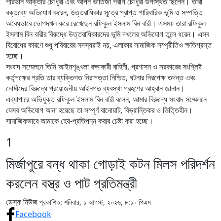
পারভীন আক্তার চৌধুরী এবং আপন ভাতিজা পরাগ চৌধুরী উপস্থিত ছিলেন। তারা
বক্তব্যে অভিযোগ করেন, উত্তরাধিকার সূত্রে প্রাপ্ত পারিবারিক ভূমি ও সম্পত্তি
অবৈধভাবে ভোগদখল করে রেখেছেন রফিকুল ইসলাম বিন বারী। এসময় তারা রফিকুল
ইসলাম বিন বারীর বিরুদ্ধে উত্তরাধিকারদের ভূমি দখলের অভিযোগ তুলে ধরেন। এসব
বিরোধের কারণে শুধু পরিবারের সদস্যরাই নয়, এলাকার সামাজিক সম্প্রীতিও ক্ষতিগ্রস্ত
হচ্ছে।
‎সংবাদ সম্মেলনে তিনি আইনশৃঙ্খলা রক্ষাকারী বাহিনী, প্রশাসন ও সরকারের সংশ্লিষ্ট
কর্তৃপক্ষের প্রতি তার ব্যক্তিগত নিরাপত্তা নিশ্চিত, ঘটনার নিরপেক্ষ তদন্ত এবং
দোষীদের বিরুদ্ধে প্রয়োজনীয় আইনগত ব্যবস্থা গ্রহণের আহ্বান জানান।
‎এব্যাপারে অভিযুক্ত রফিকুল ইসলাম বিন বারী বলেন, আমার বিরুদ্ধে সংবাদ সম্মেলনে
যেসব অভিযোগ আনা হয়েছে তা সম্পূর্ণ বানোয়াট, বিভ্রান্তিকর ও ভিত্তিহীন।
সামাজিকভাবে আমাকে হেয়-প্রতিপন্ন করার চেষ্টা করা হচ্ছে।
1
মির্জাপুরে বন্ধ থাকা গোড়াই কটন মিলস পরিদর্শন
করলেন বস্ত্র ও পাট প্রতিমন্ত্রী
ডেস্ক নিউজ
প্রকাশিত: শনিবার, ১ আগস্ট, ২০২৬, ৮:১০ পিএম
Facebook