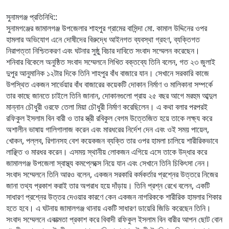
‎সুনামগঞ্জ প্রতিনিধি::
‎সুনামগঞ্জের জামালগঞ্জ উপজেলার শাহপুর গ্রামের বাসিন্দা মো. কামাল উদ্দিনের ওপর
হামলার অভিযোগ এনে দোষীদের বিরুদ্ধে আইনগত ব্যবস্থা গ্রহণ, ব্যক্তিগত
নিরাপত্তা নিশ্চিতকরণ এবং ঘটনার সুষ্ঠু বিচার দাবিতে সংবাদ সম্মেলন করেছেন।
‎শনিবার বিকেলে অনুষ্ঠিত সংবাদ সম্মেলনে লিখিত বক্তব্যে তিনি বলেন, গত ২৩ জুলাই
দুপুর আনুমানিক ১২টার দিকে তিনি শাহপুর বাঁধ বাজারে যান। সেখানে সরকারি কাজে
উপস্থিত একজন সার্ভেয়ার বাঁধ বাজারের কয়েকটি দোকান নির্মাণ ও মালিকানা সম্পর্কে
তার কাছে জানতে চাইলে তিনি জানান, দোকানগুলো প্রায় ২৫ বছর আগে মরহুম আব্দুল
মান্নান চৌধুরী ওরফে তেলা মিয়া চৌধুরী নির্মাণ করেছিলেন। এ কথা বলার পরপরই
রফিকুল ইসলাম বিন বারী ও তার স্ত্রী রবিকুল বেগম উত্তেজিত হয়ে তাকে লক্ষ্য করে
অশালীন ভাষায় গালিগালাজ করেন এবং মারধরের নির্দেশ দেন এবং ওই সময় পায়েল,
খোকন, পল্লব, রিগানসহ বেশ কয়েকজন ব্যক্তি তার ওপর হামলা চালিয়ে শারীরিকভাবে
লাঞ্ছিত ও মারধর করেন। এসময় স্থানীয় লোকজন এগিয়ে এসে তাকে উদ্ধার করে
জামালগঞ্জ উপজেলা স্বাস্থ্য কমপ্লেক্সে নিয়ে যান এবং সেখানে তিনি চিকিৎসা নেন।
‎সংবাদ সম্মেলনে তিনি আরও বলেন, একজন সরকারি কর্মকর্তার প্রশ্নের উত্তরে নিজের
জানা তথ্য প্রকাশ করাই তার অপরাধ হয়ে দাঁড়ায়। তিনি প্রশ্ন রেখে বলেন, একটি
সাধারণ প্রশ্নের উত্তর দেওয়ার কারণে কেন একজন নাগরিককে শারীরিক হামলার শিকার
হতে হবে। এ ঘটনায় জামালগঞ্জ থানায় একটি সাধারণ ডায়েরি জিডি করেছেন তিনি।
‎সংবাদ সম্মেলনে একাত্মতা প্রকাশ করে বিবাদী রফিকুল ইসলাম বিন বারীর আপন ছোট বোন