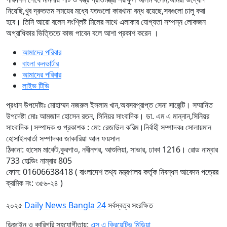
নিয়েছি,খুব দ্রুততম সময়ের মধ্যে যতগুলো কারখানা বন্ধ রয়েছে,সবগুলো চালু করা
হবে। তিনি আরো বলেন সংশ্লিষ্ট মিলের সাথে এলাকার যোগ্যতা সম্পন্ন লোকজন
অগ্রাধিকার ভিত্তিতে কাজ পাবেন বলে আশা প্রকাশ করেন ।
আমাদের পরিবার
বাংলা কনভার্টার
আমাদের পরিবার
লাইভ টিভি
প্রধান উপদেষ্টাঃ মোহাম্মদ নজরুল ইসলাম খান,অবসরপ্রাপ্ত সেনা সার্জেন্ট।
সম্মানিত
উপদেষ্টা মোঃ আমজাদ হোসেন রতন, সিনিয়র সাংবাদিক। ডা. এম এ মান্নান,সিনিয়র
সাংবাদিক।
সম্পাদক ও প্রকাশক : মো: রেজাউল করিম।
নির্বাহী সম্পাদকঃ সোলায়মান
হোসাইন
বার্তা সম্পাদকঃ জাকারিয়া আল ফয়সাল
ঠিকানা: হাসেম মার্কেট,কুরগাও, নবীনগর, আশুলিয়া, সাভার, ঢাকা 1216। রোড নাম্বার
733 হোল্ডিং নাম্বার 805
ফোন: 01606638418 ( বাংলাদেশ তথ্য মন্ত্রণালয় কর্তৃক নিবন্ধন আবেদন পত্রের
ক্রমিক নং: ৩৫৬-২৪ )
২০২৫
Daily News Bangla 24
সর্বস্বত্ব সংরক্ষিত
ডিজাইন ও কারিগরি সহযোগীতায়:
এস এ ক্রিয়েটিভ মিডিয়া