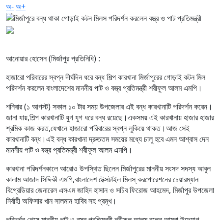
অ-
অ+
আনোয়ার হোসেন (মির্জাপুর প্রতিনিধি) :
হাজারো পরিবারের স্বপ্ন দীর্ঘদিন ধরে বন্ধ শিল্প কারখানা মির্জাপুরের গোড়াই কটন মিল
পরিদর্শন করলেন বাংলাদেশের মাননীয় পাট ও বস্ত্র প্রতিমন্ত্রী শরীফুল আলম এমপি।
শনিবার (১ আগস্ট) সকাল ১০ টার সময় উপজেলার এই বন্ধ কারখানাটি পরিদর্শন করেন।
জানা যায়,শিল্প কারখানাটি যুগ যুগ ধরে বন্ধ রয়েছে।একসময় এই কারখানায় হাজার হাজার
শ্রমিক কাজ করত,যেখানে হাজারো পরিবারের স্বপ্ন লুকিয়ে থাকত।আজ সেই
কারখানাটি বন্ধ।এই বন্ধ কারখানা দ্রুততম সময়ের মধ্যে চালু হবে এমন আশ্বাস দেন
মাননীয় পাট ও বস্ত্র প্রতিমন্ত্রী শরীফুল আলম এমপি।
কারখানা পরিদর্শনকালে আরোও উপস্থিত ছিলেন মির্জাপুরের মাননীয় সংসদ সদস্য আবুল
কালাম আজাদ সিদ্দিকী এমপি,বাংলাদেশ টেক্সটাইল মিলস্ করপোরেশনের চেয়ারম্যান
বিগ্রেডিয়ার জেনারেল এসএম জাহিদ হাসান ও সচিব ফিরোজ আহমেদ, মির্জাপুর উপজেলা
নির্বাহী অফিসার খান সালমান হাবিব সহ প্রমূখ।
পরিদর্শন শেষে মাননীয় পাট ও বস্ত্র প্রতিমন্ত্রী শরীফুল আলম বলেন,আমরা উদ্যোগ