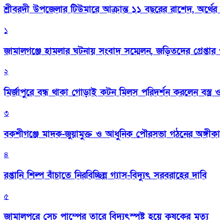
শ্রীবরদী উপজেলার টিউমারে আক্রান্ত ১১ বছরের রাশেদ, অর্থের
১
জামালগঞ্জে হামলার ঘটনায় সংবাদ সম্মেলন, জড়িতদের গ্রেপ্তার ও 
২
মির্জাপুরে বন্ধ থাকা গোড়াই কটন মিলস পরিদর্শন করলেন বস্ত্র ও প
৩
বকশীগঞ্জে মাদক-জুয়ামুক্ত ও আধুনিক পৌরসভা গঠনের অঙ্গীক
৪
রপ্তানি শিল্প বাঁচাতে নিরবিচ্ছিন্ন গ্যাস-বিদ্যুৎ সরবরাহের দাবি
৫
জামালপুরে সেচ পাম্পের তারে বিদ্যুৎস্পষ্ট হয়ে কৃষকের মৃত্যু