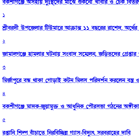
বকশীগঞ্জে অসহায় দুঃস্থদের মাঝে শুকনো খাবার ও চেক বিতরণ কর
১
শ্রীবরদী উপজেলার টিউমারে আক্রান্ত ১১ বছরের রাশেদ, অর্থের
২
জামালগঞ্জে হামলার ঘটনায় সংবাদ সম্মেলন, জড়িতদের গ্রেপ্তার ও 
৩
মির্জাপুরে বন্ধ থাকা গোড়াই কটন মিলস পরিদর্শন করলেন বস্ত্র ও প
৪
বকশীগঞ্জে মাদক-জুয়ামুক্ত ও আধুনিক পৌরসভা গঠনের অঙ্গীক
৫
রপ্তানি শিল্প বাঁচাতে নিরবিচ্ছিন্ন গ্যাস-বিদ্যুৎ সরবরাহের দাবি