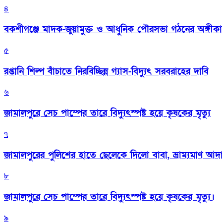
৪
বকশীগঞ্জে মাদক-জুয়ামুক্ত ও আধুনিক পৌরসভা গঠনের অঙ্গীক
৫
রপ্তানি শিল্প বাঁচাতে নিরবিচ্ছিন্ন গ্যাস-বিদ্যুৎ সরবরাহের দাবি
৬
জামালপুরে সেচ পাম্পের তারে বিদ্যুৎস্পষ্ট হয়ে কৃষকের মৃত্যু
৭
জামালপুরের পুলিশের হাতে ছেলেকে দিলো বাবা, ভ্রাম্যমাণ আদ
৮
জামালপুরে সেচ পাম্পের তারে বিদ্যুৎস্পষ্ট হয়ে কৃষকের মৃত্যু।
৯