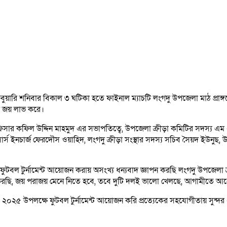
রেবুয়ারি শনিবার বিকাল ৩ ঘটিকা হতে ফাইনাল ম্যাচটি লংগদু উপজেলা মাঠ প্রাঙ্গ
শ জয় লাভ করে।
 অফিসার কফিল উদ্দিন মাহমুদ এর সভাপতিত্বে, উপজেলা ক্রীড়া কমিটির সদস্য 
 ইনচার্জ ফেরদৌস ওয়াহিদ, লংগদু ক্রীড়া সংস্থার সদস্য সচিব সৈয়দ ইউনুছ, উপজ
ল টুর্নামেন্ট আয়োজন করায় অসংখ্য ধন্যবাদ জ্ঞাপন করছি লংগদু উপজেলা ক্রীড়া 
 করছি, জয় পরাজয় মেনে নিতে হবে, তবে দুটি দলই ভালো খেলছে, আগামীতে 
ৎসব ২০২৫ উপলক্ষে ফুটবল টুর্নামেন্ট আয়োজন করি প্রত্যেকের সহযোগীতায় সু