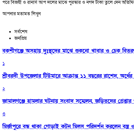
পরে বিজয়ী ও রানার্স আপ দলের মাঝে পুরস্কার ও নগদ টাকা তুলে দেন অতিথি
আপনার মতামত লিখুন
সর্বশেষ
জনপ্রিয়
বকশীগঞ্জে অসহায় দুঃস্থদের মাঝে শুকনো খাবার ও চেক বিতরণ কর
১
শ্রীবরদী উপজেলার টিউমারে আক্রান্ত ১১ বছরের রাশেদ, অর্থের
২
জামালগঞ্জে হামলার ঘটনায় সংবাদ সম্মেলন, জড়িতদের গ্রেপ্তার ও 
৩
মির্জাপুরে বন্ধ থাকা গোড়াই কটন মিলস পরিদর্শন করলেন বস্ত্র ও প