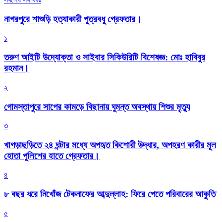
নাগরপুরে শাশুড়ি হত্যাকারী পুত্রবধু গ্রেফতার।
১
তরুণ আইটি উদ্যোক্তা ও সাইবার সিকিউরিটি বিশেষজ্ঞ: মোঃ হাবিবুর
রহমান।
২
গোমস্তাপুরে সাপের কামড়ে বিছানায় ঘুমন্ত অবস্থায় শিশুর মৃত্যু
৩
খাগড়াছড়িতে ২৪ ঘন্টার মধ্যে অপহৃত কিশোরী উদ্ধার, অপহরণ কারীর মূল
হোতা পুলিশের হাতে গ্রেফতার।
৪
৮ বছর ধরে নিখোঁজ টেকনাফের আব্দুল্লাহ: ফিরে পেতে পরিবারের আকুতি
৫