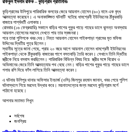
রফিকুল ইসলাম রফিক – কুড়িগ্রাম প্রতিনিধিঃ
কুড়িগ্রামের উলিপুরে পারিবারিক কলহের জেরে আয়নাল হোসেন (৬০) নামে এক বৃদ্ধ
আত্মহত্যা করেছেন। এ অনাকাঙ্ক্ষিত ঘটনাটি ঘটেছে ধামশ্রেনী ইউনিয়নের ঠাঁকুরবাড়ি
বাজারে পার্শ্ববর্তী এলাকায়।
রোববার (১৬ ফেব্রুয়ারি) সকালে বাড়ির পাশের পুকুর পাড়ে গাছের ডালে ঝুলন্ত অবস্থায়
আয়নাল হোসেনের মরদেহ দেখতে পায় তার স্বজনরা।
পরে তারা পুলিশকে খবর দেয়। নিহত আয়নাল হোসেন পাইকপাড়া গ্রামের মৃত মফিজ
উদ্দিনের দ্বিতীয় পুত্র ছিলেন।
স্থানীয় সূত্রে জানা গেছে, প্রায় ২০ বছর আগে আয়নাল হোসেন ধামশ্রেনী ইউনিয়নের
পাইকপাড়া থেকে ঠাঁকুরবাড়ি বাজারের পাশে বসতবাড়ি তৈরি করেন। সেখানে তিনি দ্বিতীয়
স্ত্রীকে নিয়ে বসবাস করছিলেন। পারিবারিক বিভিন্ন বিষয় নিয়ে স্ত্রীর সঙ্গে বিরোধ ও
অভিমানের জেরে তিনি আত্মহত্যার পথ বেছে নেন। বাড়ির পাশের পুকুর পাড়ে গাছের ডালে
গলায় রশি দিয়ে ফাঁস লাগিয়ে তিনি আত্মহত্যা করেন।
এ ঘটনায় উলিপুর থানার অফিসার ইনচার্জ (ওসি) জিল্লুর রহমান জানান, খবর পেয়ে পুলিশ
ঘটনাস্থলে গিয়ে মরদেহ উদ্ধার করে। ময়নাতদন্তের জন্য মরদেহ কুড়িগ্রাম মর্গে
পাঠানো হয়েছে।
আপনার মতামত লিখুন
সর্বশেষ
জনপ্রিয়