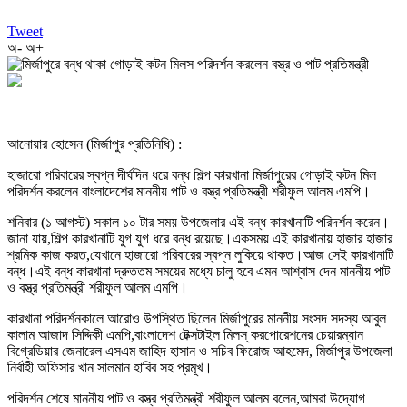
Tweet
অ-
অ+
আনোয়ার হোসেন (মির্জাপুর প্রতিনিধি) :
হাজারো পরিবারের স্বপ্ন দীর্ঘদিন ধরে বন্ধ শিল্প কারখানা মির্জাপুরের গোড়াই কটন মিল
পরিদর্শন করলেন বাংলাদেশের মাননীয় পাট ও বস্ত্র প্রতিমন্ত্রী শরীফুল আলম এমপি।
শনিবার (১ আগস্ট) সকাল ১০ টার সময় উপজেলার এই বন্ধ কারখানাটি পরিদর্শন করেন।
জানা যায়,শিল্প কারখানাটি যুগ যুগ ধরে বন্ধ রয়েছে।একসময় এই কারখানায় হাজার হাজার
শ্রমিক কাজ করত,যেখানে হাজারো পরিবারের স্বপ্ন লুকিয়ে থাকত।আজ সেই কারখানাটি
বন্ধ।এই বন্ধ কারখানা দ্রুততম সময়ের মধ্যে চালু হবে এমন আশ্বাস দেন মাননীয় পাট
ও বস্ত্র প্রতিমন্ত্রী শরীফুল আলম এমপি।
কারখানা পরিদর্শনকালে আরোও উপস্থিত ছিলেন মির্জাপুরের মাননীয় সংসদ সদস্য আবুল
কালাম আজাদ সিদ্দিকী এমপি,বাংলাদেশ টেক্সটাইল মিলস্ করপোরেশনের চেয়ারম্যান
বিগ্রেডিয়ার জেনারেল এসএম জাহিদ হাসান ও সচিব ফিরোজ আহমেদ, মির্জাপুর উপজেলা
নির্বাহী অফিসার খান সালমান হাবিব সহ প্রমূখ।
পরিদর্শন শেষে মাননীয় পাট ও বস্ত্র প্রতিমন্ত্রী শরীফুল আলম বলেন,আমরা উদ্যোগ