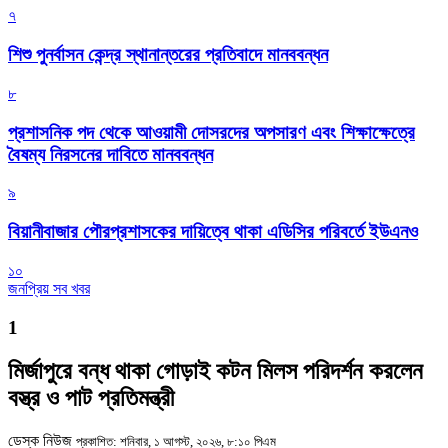
৭
শিশু পুনর্বাসন কেন্দ্র স্থানান্তরের প্রতিবাদে মানববন্ধন
৮
প্রশাসনিক পদ থেকে আওয়ামী দোসরদের অপসারণ এবং শিক্ষাক্ষেত্রে
বৈষম্য নিরসনের দাবিতে মানববন্ধন
৯
বিয়ানীবাজার পৌরপ্রশাসকের দায়িত্বে থাকা এডিসির পরিবর্তে ইউএনও
১০
জনপ্রিয় সব খবর
1
মির্জাপুরে বন্ধ থাকা গোড়াই কটন মিলস পরিদর্শন করলেন
বস্ত্র ও পাট প্রতিমন্ত্রী
ডেস্ক নিউজ
প্রকাশিত: শনিবার, ১ আগস্ট, ২০২৬, ৮:১০ পিএম