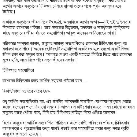
অন্যান্য খরচ বহন করতে গিয়ে পরিবারটি চরম আর্থিক সংকটে পড়েছে। প্রয়োজনীয়
অর্থের অভাবে সন্তানের চিকিৎসা চালিয়ে যাওয়া তাদের পক্ষে প্রায় অসম্ভব হয়ে
উঠেছে।
একদিকে সন্তানের জীবন নিয়ে উৎকণ্ঠা, অন্যদিকে অর্থের অভাব—এই দুই দুশ্চিন্তায়
দিশেহারা রাশেদের পরিবার। তাই সমাজের বিত্তবান, হৃদয়বান ও সামর্থ্যবান ব্যক্তিদের
কাছে সন্তানের জীবন বাঁচাতে সহযোগিতার আকুল আবেদন জানিয়েছেন তারা।
পরিবারের সদস্যরা জানান, মানুষের সামান্য সহযোগিতাও রাশেদের চিকিৎসার জন্য বড়
সহায়তা হতে পারে। অনেক ছোট ছোট সহযোগিতা একত্রিত হলে হয়তো একটি শিশুর
জীবন রক্ষা করা সম্ভব হবে। আপনার দেওয়া একটি সহায়তা ফিরিয়ে দিতে পারে রাশেদের
মুখের হাসি, এনে দিতে পারে নতুন জীবনের স্বপ্ন।
চিকিৎসায় সহযোগিতা
রাশেদের চিকিৎসার জন্য আর্থিক সহায়তা পাঠানো যাবে—
বিকাশ/নগদ: ০১৭৫৫-৭৫৫২৯৯
শুধু আর্থিক সহযোগিতাই নয়, এই মানবিক আবেদনটি সামাজিক যোগাযোগমাধ্যমে শেয়ার
করেও রাশেদের পাশে দাঁড়ানো সম্ভব। আপনার একটি শেয়ার হয়তো এমন কোনো হৃদয়বান
মানুষের কাছে পৌঁছে যাবে, যিনি তার চিকিৎসার দায়িত্ব নিতে এগিয়ে আসবেন।
বিশেষ অনুরোধ: আর্থিক সহযোগিতা পাঠানোর আগে রোগী, পরিবারের পরিচয়, চিকিৎসার
কাগজপত্র ও প্রয়োজনীয় তথ্য যাচাই-বাছাই করে সহযোগিতা করার জন্য সবার প্রতি
অনুরোধ জানানো হয়েছে।