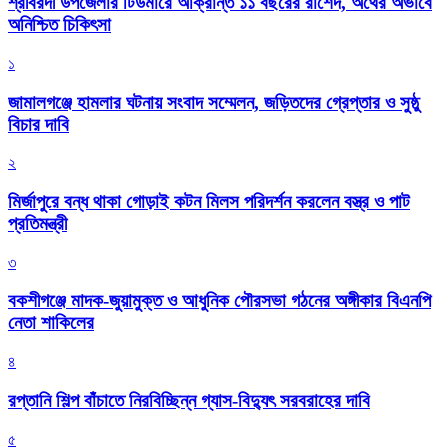
শ্রীবরদী উপজেলার টিউমারে আক্রান্ত ১১ বছরের রাশেদ, অর্থের অভাবে
অনিশ্চিত চিকিৎসা
১
জামালগঞ্জে হামলার ঘটনায় সংবাদ সম্মেলন, জড়িতদের গ্রেপ্তার ও সুষ্ঠু
বিচার দাবি
২
মির্জাপুরে বন্ধ থাকা গোড়াই কটন মিলস পরিদর্শন করলেন বস্ত্র ও পাট
প্রতিমন্ত্রী
৩
বকশীগঞ্জে মাদক-জুয়ামুক্ত ও আধুনিক পৌরসভা গঠনের অঙ্গীকার বিএনপি
নেতা শাকিলের
৪
রপ্তানি শিল্প বাঁচাতে নিরবিচ্ছিন্ন গ্যাস-বিদ্যুৎ সরবরাহের দাবি
৫