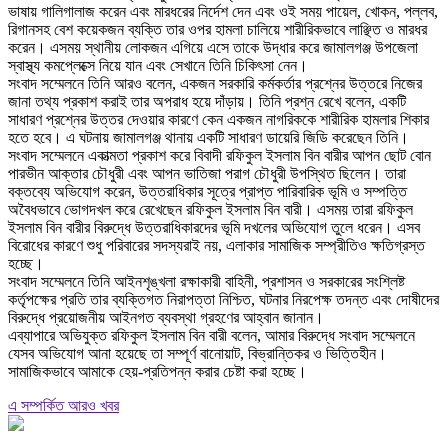
ভাষায় গালিগালাজ করেন এবং মারধরের নির্দেশ দেন এবং ওই সময় পায়েল, খোকন, পল্লব,
রিগানসহ বেশ কয়েকজন ব্যক্তি তার ওপর হামলা চালিয়ে শারীরিকভাবে লাঞ্ছিত ও মারধর
করেন। এসময় স্থানীয় লোকজন এগিয়ে এসে তাকে উদ্ধার করে জামালগঞ্জ উপজেলা
স্বাস্থ্য কমপ্লেক্সে নিয়ে যান এবং সেখানে তিনি চিকিৎসা নেন।
‎সংবাদ সম্মেলনে তিনি আরও বলেন, একজন সরকারি কর্মকর্তার প্রশ্নের উত্তরে নিজের
জানা তথ্য প্রকাশ করাই তার অপরাধ হয়ে দাঁড়ায়। তিনি প্রশ্ন রেখে বলেন, একটি
সাধারণ প্রশ্নের উত্তর দেওয়ার কারণে কেন একজন নাগরিককে শারীরিক হামলার শিকার
হতে হবে। এ ঘটনায় জামালগঞ্জ থানায় একটি সাধারণ ডায়েরি জিডি করেছেন তিনি।
‎সংবাদ সম্মেলনে একাত্মতা প্রকাশ করে বিবাদী রফিকুল ইসলাম বিন বারীর আপন ছোট বোন
পারভীন আক্তার চৌধুরী এবং আপন ভাতিজা পরাগ চৌধুরী উপস্থিত ছিলেন। তারা
বক্তব্যে অভিযোগ করেন, উত্তরাধিকার সূত্রে প্রাপ্ত পারিবারিক ভূমি ও সম্পত্তি
অবৈধভাবে ভোগদখল করে রেখেছেন রফিকুল ইসলাম বিন বারী। এসময় তারা রফিকুল
ইসলাম বিন বারীর বিরুদ্ধে উত্তরাধিকারদের ভূমি দখলের অভিযোগ তুলে ধরেন। এসব
বিরোধের কারণে শুধু পরিবারের সদস্যরাই নয়, এলাকার সামাজিক সম্প্রীতিও ক্ষতিগ্রস্ত
হচ্ছে।
‎সংবাদ সম্মেলনে তিনি আইনশৃঙ্খলা রক্ষাকারী বাহিনী, প্রশাসন ও সরকারের সংশ্লিষ্ট
কর্তৃপক্ষের প্রতি তার ব্যক্তিগত নিরাপত্তা নিশ্চিত, ঘটনার নিরপেক্ষ তদন্ত এবং দোষীদের
বিরুদ্ধে প্রয়োজনীয় আইনগত ব্যবস্থা গ্রহণের আহ্বান জানান।
‎এব্যাপারে অভিযুক্ত রফিকুল ইসলাম বিন বারী বলেন, আমার বিরুদ্ধে সংবাদ সম্মেলনে
যেসব অভিযোগ আনা হয়েছে তা সম্পূর্ণ বানোয়াট, বিভ্রান্তিকর ও ভিত্তিহীন।
সামাজিকভাবে আমাকে হেয়-প্রতিপন্ন করার চেষ্টা করা হচ্ছে।
এ সম্পর্কিত আরও খবর