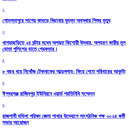
২
গোমস্তাপুরে সাপের কামড়ে বিছানায় ঘুমন্ত অবস্থায় শিশুর মৃত্যু
৩
খাগড়াছড়িতে ২৪ ঘন্টার মধ্যে অপহৃত কিশোরী উদ্ধার, অপহরণ কারীর মূল
হোতা পুলিশের হাতে গ্রেফতার।
৪
৮ বছর ধরে নিখোঁজ টেকনাফের আব্দুল্লাহ: ফিরে পেতে পরিবারের আকুতি
৫
ঈশ্বরগঞ্জ রাজিবপুর ইউনিয়নে ওয়ার্ড প্রতিনিধি সম্মেলন
৬
রাজশাহী মহিলা পরিষদ জেলা শাখার উদ্যোগে সাংগঠনিক পক্ষ ২০২৪ কর্মী
সভার আয়োজন