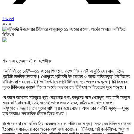
Tweet
অ-
অ+
শাওন আহাম্মেদ= স্টাফ রিপোর্টারঃ
“আমি বাঁচতে চাই”—১১ বছরের শিশু মো. রাশেদ মিয়ার এই আকুতি যেন নাড়া দিচ্ছে
প্রতিটি মানবিক হৃদয়কে। শেরপুরের শ্রীবরদী উপজেলার ৩ নম্বর কাকিলাকুড়া ইউনিয়নের
খাটিয়াডাঙ্গা গ্রামের এই শিশুটি বর্তমানে পেটে টিউমার নিয়ে গুরুতর অসুস্থ। চিকিৎসকরা
দ্রুত চিকিৎসার পরামর্শ দিলেও অর্থের অভাবে তার চিকিৎসা অনিশ্চয়তার মুখে পড়েছে।
যে বয়সে রাশেদের মাঠজুড়ে ছুটে বেড়ানোর কথা, বন্ধুদের সঙ্গে খেলাধুলা আর হাসি-আনন্দে
সময় কাটানোর কথা, সেই বয়সেই তাকে লড়তে হচ্ছে কঠিন এক রোগের সঙ্গে।
অসুস্থতার যন্ত্রণায় তার মুখের হাসি ম্লান হয়ে গেছে। এখন তার একটাই স্বপ্ন—সুস্থ
হয়ে আবারও স্বাভাবিক জীবনে ফিরে যাওয়া।
রাশেদের বাবা মো. রাকিব মিয়া একজন সাধারণ পরিবারের মানুষ। সন্তানের চিকিৎসার জন্য
ইতোমধ্যে ধার-দেনা করে অনেক অর্থ ব্যয় করেছেন। চিকিৎসা, পরীক্ষা-নিরীক্ষা, ওষুধ ও