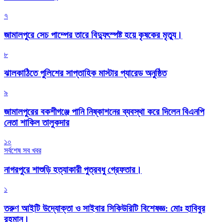
৭
জামালপুরে সেচ পাম্পের তারে বিদ্যুৎস্পষ্ট হয়ে কৃষকের মৃত্যু।
৮
‎ঝালকাঠিতে পুলিশের সাপ্তাহিক মাস্টার প্যারেড অনুষ্ঠিত
৯
জামালপুরের বকশীগঞ্জে পানি নিষ্কাশনের ব্যবস্থা করে দিলেন বিএনপি
নেতা শাকিল তালুকদার
১০
সর্বশেষ সব খবর
নাগরপুরে শাশুড়ি হত্যাকারী পুত্রবধু গ্রেফতার।
১
তরুণ আইটি উদ্যোক্তা ও সাইবার সিকিউরিটি বিশেষজ্ঞ: মোঃ হাবিবুর
রহমান।