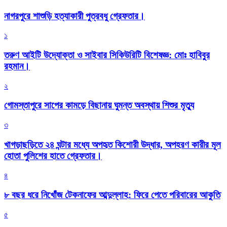
নাগরপুরে শাশুড়ি হত্যাকারী পুত্রবধু গ্রেফতার।
১
তরুণ আইটি উদ্যোক্তা ও সাইবার সিকিউরিটি বিশেষজ্ঞ: মোঃ হাবিবুর
রহমান।
২
গোমস্তাপুরে সাপের কামড়ে বিছানায় ঘুমন্ত অবস্থায় শিশুর মৃত্যু
৩
খাগড়াছড়িতে ২৪ ঘন্টার মধ্যে অপহৃত কিশোরী উদ্ধার, অপহরণ কারীর মূল
হোতা পুলিশের হাতে গ্রেফতার।
৪
৮ বছর ধরে নিখোঁজ টেকনাফের আব্দুল্লাহ: ফিরে পেতে পরিবারের আকুতি
৫