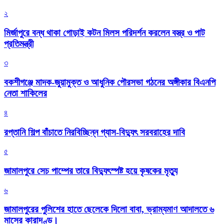
২
মির্জাপুরে বন্ধ থাকা গোড়াই কটন মিলস পরিদর্শন করলেন বস্ত্র ও পাট
প্রতিমন্ত্রী
৩
বকশীগঞ্জে মাদক-জুয়ামুক্ত ও আধুনিক পৌরসভা গঠনের অঙ্গীকার বিএনপি
নেতা শাকিলের
৪
রপ্তানি শিল্প বাঁচাতে নিরবিচ্ছিন্ন গ্যাস-বিদ্যুৎ সরবরাহের দাবি
৫
জামালপুরে সেচ পাম্পের তারে বিদ্যুৎস্পষ্ট হয়ে কৃষকের মৃত্যু
৬
জামালপুরের পুলিশের হাতে ছেলেকে দিলো বাবা, ভ্রাম্যমাণ আদালতে ৬
মাসের কারাদণ্ড।