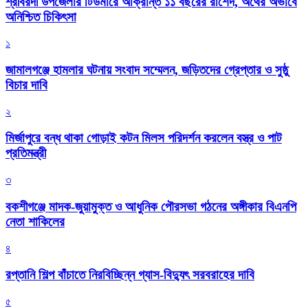
শ্রীবরদী উপজেলার টিউমারে আক্রান্ত ১১ বছরের রাশেদ, অর্থের অভাবে
অনিশ্চিত চিকিৎসা
১
জামালগঞ্জে হামলার ঘটনায় সংবাদ সম্মেলন, জড়িতদের গ্রেপ্তার ও সুষ্ঠু
বিচার দাবি
২
মির্জাপুরে বন্ধ থাকা গোড়াই কটন মিলস পরিদর্শন করলেন বস্ত্র ও পাট
প্রতিমন্ত্রী
৩
বকশীগঞ্জে মাদক-জুয়ামুক্ত ও আধুনিক পৌরসভা গঠনের অঙ্গীকার বিএনপি
নেতা শাকিলের
৪
রপ্তানি শিল্প বাঁচাতে নিরবিচ্ছিন্ন গ্যাস-বিদ্যুৎ সরবরাহের দাবি
৫