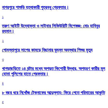
নাগরপুরে শাশুড়ি হত্যাকারী পুত্রবধু গ্রেফতার।
১
তরুণ আইটি উদ্যোক্তা ও সাইবার সিকিউরিটি বিশেষজ্ঞ: মোঃ হাবিবুর
রহমান।
২
গোমস্তাপুরে সাপের কামড়ে বিছানায় ঘুমন্ত অবস্থায় শিশুর মৃত্যু
৩
খাগড়াছড়িতে ২৪ ঘন্টার মধ্যে অপহৃত কিশোরী উদ্ধার, অপহরণ কারীর মূল
হোতা পুলিশের হাতে গ্রেফতার।
৪
৮ বছর ধরে নিখোঁজ টেকনাফের আব্দুল্লাহ: ফিরে পেতে পরিবারের আকুতি
৫