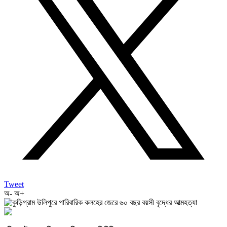
Tweet
অ-
অ+