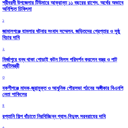
শ্রীবরদী উপজেলার টিউমারে আক্রান্ত ১১ বছরের রাশেদ, অর্থের অভাবে
অনিশ্চিত চিকিৎসা
১
জামালগঞ্জে হামলার ঘটনায় সংবাদ সম্মেলন, জড়িতদের গ্রেপ্তার ও সুষ্ঠু
বিচার দাবি
২
মির্জাপুরে বন্ধ থাকা গোড়াই কটন মিলস পরিদর্শন করলেন বস্ত্র ও পাট
প্রতিমন্ত্রী
৩
বকশীগঞ্জে মাদক-জুয়ামুক্ত ও আধুনিক পৌরসভা গঠনের অঙ্গীকার বিএনপি
নেতা শাকিলের
৪
রপ্তানি শিল্প বাঁচাতে নিরবিচ্ছিন্ন গ্যাস-বিদ্যুৎ সরবরাহের দাবি
৫