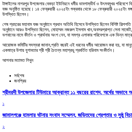
টাঙ্গাইলের নাগরপুর উপজেলার বেকড়া ইউনিয়নে ধর্মীয় ভাবগাম্ভীর্য ও উৎসবমুখর পরিবেশে বিশ্
যজ্ঞ অনুষ্ঠিত হয়েছে। ১৪ ফেব্রুয়ারী ২০২৫ইং শুক্রবার থেকে ১৮ ফেব্রুয়ারী ২০২৫ইং মঙ্গলবার
উপস্থিত ছিলেন।
শেষ প্রহরের মহানাম যজ্ঞ অনুষ্ঠানে প্রধান অতিথি হিসেবে উপস্থিত ছিলেন বিশিষ্ট শিল্পপ
অনুষ্ঠানে আরও উপস্থিত ছিলেন, মোহাম্মদ নজরুল ইসলাম খান,অবসরপ্রাপ্ত সেনা সার্জেট, মোঃ ক
ভগবানের নামে কীর্তন ও প্রার্থনায় অংশ নেন, যা সমগ্র এলাকার পরিবেশকে এক ভিন্ন মাত্
আয়োজক কমিটির সদস্যরা জানান,প্রতি বছরই এই ধরনের ধর্মীয় আয়োজন করা হয়, যা মানুষের মধ্
একমাত্র উপায় যুগাবতার শ্রী শ্রী চৈতন্য মহাপ্রভু প্রবর্তিত হরিনাম সংকীর্তন।
আপনার মতামত লিখুন
সর্বশেষ
জনপ্রিয়
শ্রীবরদী উপজেলার টিউমারে আক্রান্ত ১১ বছরের রাশেদ, অর্থের অভাবে অন
১
জামালগঞ্জে হামলার ঘটনায় সংবাদ সম্মেলন, জড়িতদের গ্রেপ্তার ও সুষ্ঠু বিচা
২