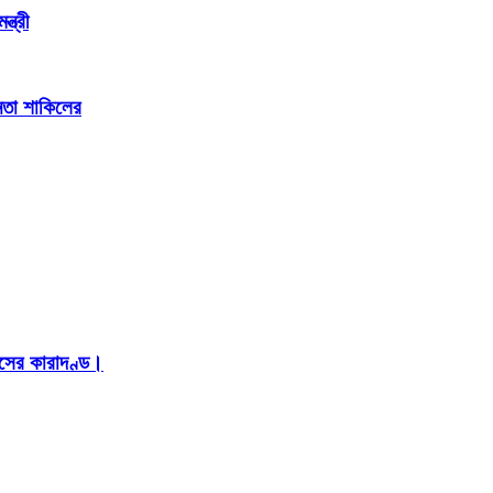
্ত্রী
েতা শাকিলের
াসের কারাদণ্ড।