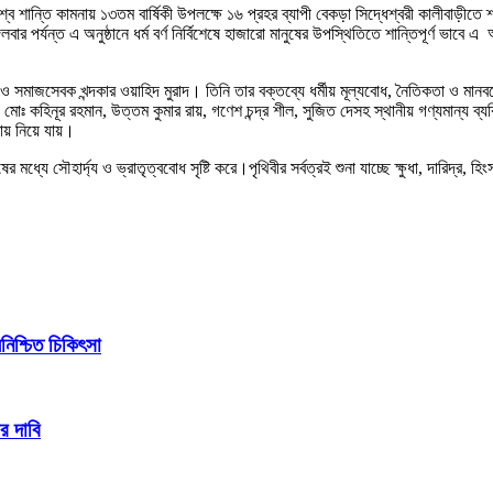
ব শান্তি কামনায় ১৩তম বার্ষিকী উপলক্ষে ১৬ প্রহর ব্যাপী বেকড়া সিদ্ধেশ্বরী কালীবাড়ীতে শ্রী
 পর্যন্ত এ অনুষ্ঠানে ধর্ম বর্ণ নির্বিশেষে হাজারো মানুষের উপস্থিতিতে শান্তিপূর্ণ ভাবে এ অ
তি ও সমাজসেবক খন্দকার ওয়াহিদ মুরাদ। তিনি তার বক্তব্যে ধর্মীয় মূল্যবোধ, নৈতিকতা ও মান
হিনূর রহমান, উত্তম কুমার রায়, গণেশ চন্দ্র শীল, সুজিত দেসহ স্থানীয় গণ্যমান্য ব্যক্তিবর্
রায় নিয়ে যায়।
যে সৌহার্দ্য ও ভ্রাতৃত্ববোধ সৃষ্টি করে।পৃথিবীর সর্বত্রই শুনা যাচ্ছে ক্ষুধা, দারিদ্র, 
িশ্চিত চিকিৎসা
র দাবি