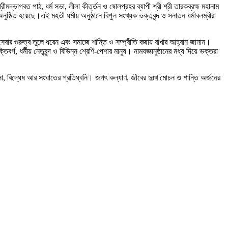
মদ্ভাগবত পাঠ, ধর্ম সভা, লীলা কীর্ত্তন ও ষোলপ্রহর ব্যাপী শ্রী শ্রী তারকব্রহ্ম মহানাম
নুষ্ঠিত হয়েছে।এই মহতী ধর্মীয় অনুষ্ঠানে বিপুল সংখ্যক ভক্তবৃন্দ ও সনাতন ধর্মাবলম্বীরা
বসেবার গুরুত্ব তুলে ধরেন এবং সমাজে শান্তি ও সম্প্রীতি বজায় রাখার আহ্বান জানান।
গ, ধর্মীয় নেতৃবৃন্দ ও বিভিন্ন শ্রেণি-পেশার মানুষ। নামযজ্ঞানুষ্ঠানের মধ্য দিয়ে ভক্তরা
হিংসা, বিদ্ধেষ আর সংঘাতের প্রতিধ্বনি। জগৎ কল্যাণ, জীবের দুঃখ মোচন ও শান্তি অর্জনের