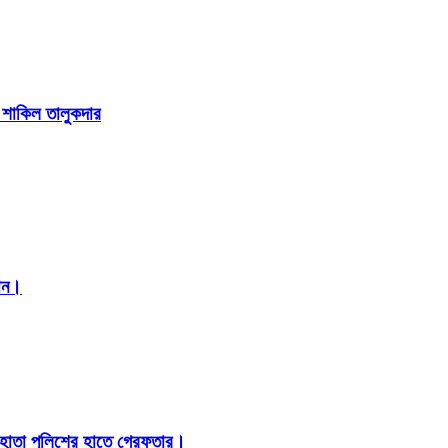
া শাকিল তালুকদার
মান।
 হোতা পুলিশের হাতে গ্রেফতার।