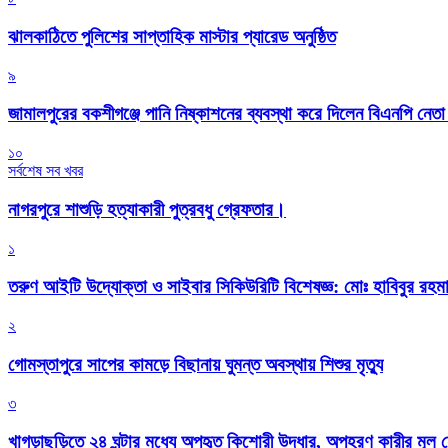
‎ঝালকাঠিতে পুলিশের সাপ্তাহিক মাস্টার প্যারেড অনুষ্ঠিত
৯
জামালপুরের বকশীগঞ্জে পানি নিষ্কাশনের ব্যবস্থা করে দিলেন বিএনপি নেত
১০
সর্বশেষ সব খবর
নাগরপুরে শাশুড়ি হত্যাকারী পুত্রবধু গ্রেফতার।
১
তরুণ আইটি উদ্যোক্তা ও সাইবার সিকিউরিটি বিশেষজ্ঞ: মোঃ হাবিবুর রহ
২
গোমস্তাপুরে সাপের কামড়ে বিছানায় ঘুমন্ত অবস্থায় শিশুর মৃত্যু
৩
খাগড়াছড়িতে ২৪ ঘন্টার মধ্যে অপহৃত কিশোরী উদ্ধার, অপহরণ কারীর মূল