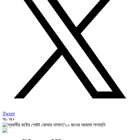
Tweet
অ-
অ+