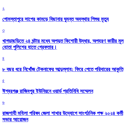
২
গোমস্তাপুরে সাপের কামড়ে বিছানায় ঘুমন্ত অবস্থায় শিশুর মৃত্যু
৩
খাগড়াছড়িতে ২৪ ঘন্টার মধ্যে অপহৃত কিশোরী উদ্ধার, অপহরণ কারীর মূল
হোতা পুলিশের হাতে গ্রেফতার।
৪
৮ বছর ধরে নিখোঁজ টেকনাফের আব্দুল্লাহ: ফিরে পেতে পরিবারের আকুতি
৫
ঈশ্বরগঞ্জ রাজিবপুর ইউনিয়নে ওয়ার্ড প্রতিনিধি সম্মেলন
৬
রাজশাহী মহিলা পরিষদ জেলা শাখার উদ্যোগে সাংগঠনিক পক্ষ ২০২৪ কর্মী
সভার আয়োজন