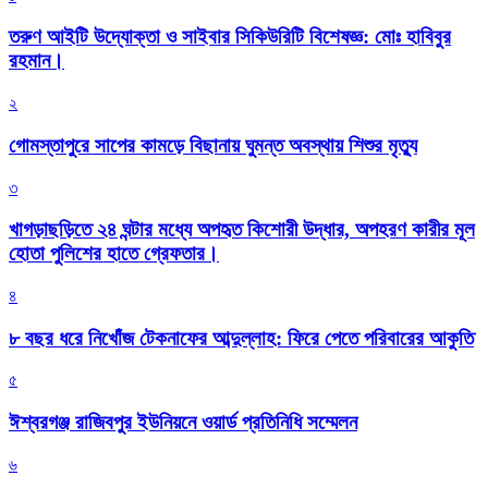
তরুণ আইটি উদ্যোক্তা ও সাইবার সিকিউরিটি বিশেষজ্ঞ: মোঃ হাবিবুর
রহমান।
২
গোমস্তাপুরে সাপের কামড়ে বিছানায় ঘুমন্ত অবস্থায় শিশুর মৃত্যু
৩
খাগড়াছড়িতে ২৪ ঘন্টার মধ্যে অপহৃত কিশোরী উদ্ধার, অপহরণ কারীর মূল
হোতা পুলিশের হাতে গ্রেফতার।
৪
৮ বছর ধরে নিখোঁজ টেকনাফের আব্দুল্লাহ: ফিরে পেতে পরিবারের আকুতি
৫
ঈশ্বরগঞ্জ রাজিবপুর ইউনিয়নে ওয়ার্ড প্রতিনিধি সম্মেলন
৬