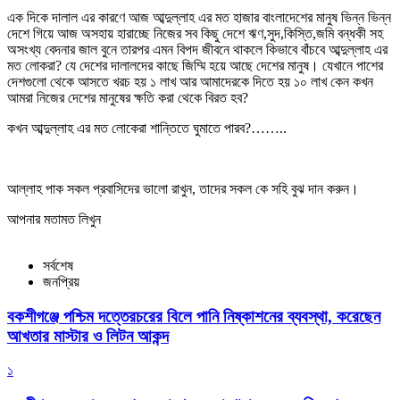
এক দিকে দালাল এর কারণে আজ আব্দুল্লাহ এর মত হাজার বাংলাদেশের মানুষ ভিন্ন ভিন্ন
দেশে গিয়ে আজ অসহায় হারাচ্ছে নিজের সব কিছু দেশে ঋণ,সুদ,কিস্তি,জমি বন্ধকী সহ
অসংখ্য বেদনার জাল বুনে তারপর এমন বিপদ জীবনে থাকলে কিভাবে বাঁচবে আব্দুল্লাহ এর
মত লোকরা? যে দেশের দালালদের কাছে জিম্মি হয়ে আছে দেশের মানুষ। যেখানে পাশের
দেশগুলো থেকে আসতে খরচ হয় ১ লাখ আর আমাদেরকে দিতে হয় ১০ লাখ কেন কখন
আমরা নিজের দেশের মানুষের ক্ষতি করা থেকে বিরত হব?
কখন আব্দুল্লাহ এর মত লোকেরা শান্তিতে ঘুমাতে পারব?……..
আল্লাহ পাক সকল প্রবাসিদের ভালো রাখুন, তাদের সকল কে সহি বুঝ দান করুন।
আপনার মতামত লিখুন
সর্বশেষ
জনপ্রিয়
বকশীগঞ্জে পশ্চিম দত্তেরচরের বিলে পানি নিষ্কাশনের ব্যবস্থা, করেছেন
আখতার মাস্টার ও লিটন আকন্দ
১