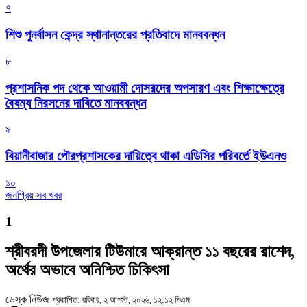
৭
শিশু পুনর্বাসন কেন্দ্র স্থানান্তরের প্রতিবাদে মানববন্ধন
৮
প্রশাসনিক পদ থেকে আওয়ামী দোসরদের অপসারণ এবং শিক্ষাক্ষেত্রে
বৈষম্য নিরসনের দাবিতে মানববন্ধন
৯
বিয়ানীবাজার পৌরপ্রশাসকের দায়িত্বে থাকা এডিসির পরিবর্তে ইউএনও
১০
জনপ্রিয় সব খবর
1
শ্রীবরদী উপজেলার টিউমারে আক্রান্ত ১১ বছরের রাশেদ,
অর্থের অভাবে অনিশ্চিত চিকিৎসা
ডেস্ক নিউজ
প্রকাশিত: রবিবার, ২ আগস্ট, ২০২৬, ১২:১২ পিএম