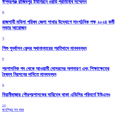
ঈশ্বরগঞ্জ রাজিবপুর ইউনিয়নে ওয়ার্ড প্রতিনিধি সম্মেলন
৬
রাজশাহী মহিলা পরিষদ জেলা শাখার উদ্যোগে সাংগঠনিক পক্ষ ২০২৪ কর্মী
সভার আয়োজন
৭
শিশু পুনর্বাসন কেন্দ্র স্থানান্তরের প্রতিবাদে মানববন্ধন
৮
প্রশাসনিক পদ থেকে আওয়ামী দোসরদের অপসারণ এবং শিক্ষাক্ষেত্রে
বৈষম্য নিরসনের দাবিতে মানববন্ধন
৯
বিয়ানীবাজার পৌরপ্রশাসকের দায়িত্বে থাকা এডিসির পরিবর্তে ইউএনও
১০
জনপ্রিয় সব খবর