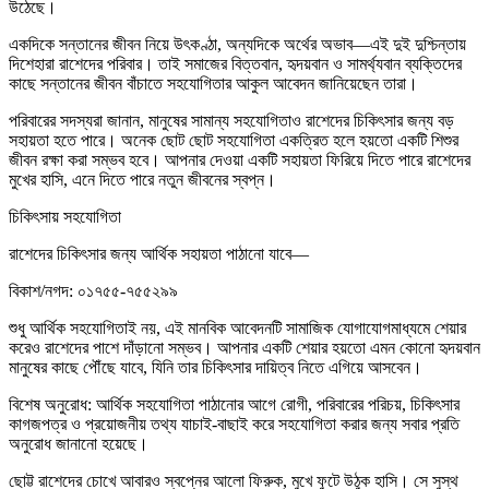
উঠেছে।
একদিকে সন্তানের জীবন নিয়ে উৎকণ্ঠা, অন্যদিকে অর্থের অভাব—এই দুই দুশ্চিন্তায়
দিশেহারা রাশেদের পরিবার। তাই সমাজের বিত্তবান, হৃদয়বান ও সামর্থ্যবান ব্যক্তিদের
কাছে সন্তানের জীবন বাঁচাতে সহযোগিতার আকুল আবেদন জানিয়েছেন তারা।
পরিবারের সদস্যরা জানান, মানুষের সামান্য সহযোগিতাও রাশেদের চিকিৎসার জন্য বড়
সহায়তা হতে পারে। অনেক ছোট ছোট সহযোগিতা একত্রিত হলে হয়তো একটি শিশুর
জীবন রক্ষা করা সম্ভব হবে। আপনার দেওয়া একটি সহায়তা ফিরিয়ে দিতে পারে রাশেদের
মুখের হাসি, এনে দিতে পারে নতুন জীবনের স্বপ্ন।
চিকিৎসায় সহযোগিতা
রাশেদের চিকিৎসার জন্য আর্থিক সহায়তা পাঠানো যাবে—
বিকাশ/নগদ: ০১৭৫৫-৭৫৫২৯৯
শুধু আর্থিক সহযোগিতাই নয়, এই মানবিক আবেদনটি সামাজিক যোগাযোগমাধ্যমে শেয়ার
করেও রাশেদের পাশে দাঁড়ানো সম্ভব। আপনার একটি শেয়ার হয়তো এমন কোনো হৃদয়বান
মানুষের কাছে পৌঁছে যাবে, যিনি তার চিকিৎসার দায়িত্ব নিতে এগিয়ে আসবেন।
বিশেষ অনুরোধ: আর্থিক সহযোগিতা পাঠানোর আগে রোগী, পরিবারের পরিচয়, চিকিৎসার
কাগজপত্র ও প্রয়োজনীয় তথ্য যাচাই-বাছাই করে সহযোগিতা করার জন্য সবার প্রতি
অনুরোধ জানানো হয়েছে।
ছোট্ট রাশেদের চোখে আবারও স্বপ্নের আলো ফিরুক, মুখে ফুটে উঠুক হাসি। সে সুস্থ