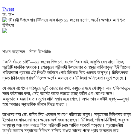
Tweet
অ-
অ+
শাওন আহাম্মেদ= স্টাফ রিপোর্টারঃ
“আমি বাঁচতে চাই”—১১ বছরের শিশু মো. রাশেদ মিয়ার এই আকুতি যেন নাড়া দিচ্ছে
প্রতিটি মানবিক হৃদয়কে। শেরপুরের শ্রীবরদী উপজেলার ৩ নম্বর কাকিলাকুড়া ইউনিয়নের
খাটিয়াডাঙ্গা গ্রামের এই শিশুটি বর্তমানে পেটে টিউমার নিয়ে গুরুতর অসুস্থ। চিকিৎসকরা
দ্রুত চিকিৎসার পরামর্শ দিলেও অর্থের অভাবে তার চিকিৎসা অনিশ্চয়তার মুখে পড়েছে।
যে বয়সে রাশেদের মাঠজুড়ে ছুটে বেড়ানোর কথা, বন্ধুদের সঙ্গে খেলাধুলা আর হাসি-আনন্দে
সময় কাটানোর কথা, সেই বয়সেই তাকে লড়তে হচ্ছে কঠিন এক রোগের সঙ্গে।
অসুস্থতার যন্ত্রণায় তার মুখের হাসি ম্লান হয়ে গেছে। এখন তার একটাই স্বপ্ন—সুস্থ
হয়ে আবারও স্বাভাবিক জীবনে ফিরে যাওয়া।
রাশেদের বাবা মো. রাকিব মিয়া একজন সাধারণ পরিবারের মানুষ। সন্তানের চিকিৎসার জন্য
ইতোমধ্যে ধার-দেনা করে অনেক অর্থ ব্যয় করেছেন। চিকিৎসা, পরীক্ষা-নিরীক্ষা, ওষুধ ও
অন্যান্য খরচ বহন করতে গিয়ে পরিবারটি চরম আর্থিক সংকটে পড়েছে। প্রয়োজনীয়
অর্থের অভাবে সন্তানের চিকিৎসা চালিয়ে যাওয়া তাদের পক্ষে প্রায় অসম্ভব হয়ে