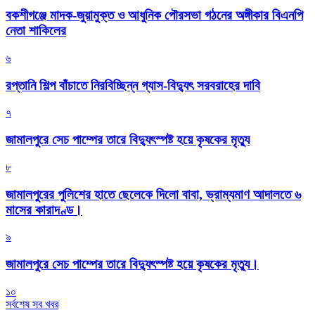
বকশীগঞ্জে মাদক-জুয়ামুক্ত ও আধুনিক পৌরসভা গঠনের অঙ্গীকার বিএনপি
নেতা শাকিলের
৬
রপ্তানি শিল্প বাঁচাতে নিরবিচ্ছিন্ন গ্যাস-বিদ্যুৎ সরবরাহের দাবি
৭
জামালপুরে সেচ পাম্পের তারে বিদ্যুৎস্পষ্ট হয়ে কৃষকের মৃত্যু
৮
জামালপুরের পুলিশের হাতে ছেলেকে দিলো বাবা, ভ্রাম্যমাণ আদালতে ৬
মাসের কারাদণ্ড।
৯
জামালপুরে সেচ পাম্পের তারে বিদ্যুৎস্পষ্ট হয়ে কৃষকের মৃত্যু।
১০
সর্বশেষ সব খবর