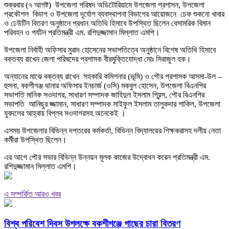
শুক্রবার (৭ আগষ্ট) উপজেলা পরিষদ অডিটোরিয়ামে উপজেলা প্রশাসন, উপজেলা
প্রকৌশল বিভাগ ও উপজেলা দূর্যোগ ব্যবস্থাপনা বিভাগের আয়োজনে চেক শুকনো খাবার
ও ঢেউটিন বিতরণ অনুষ্ঠানে প্রধান অতিথি হিসাবে উপস্থিত ছিলেন বেসামরিক বিমান
পরিবহন ও পর্যটন প্রতিমন্ত্রী এম. রশিদুজ্জামান মিল্লাত এমপি।
উপজেলা নির্বাহী অফিসার মুরাদ হোসেনের সভাপতিত্বে অনুষ্ঠানে বিশেষ অতিথি হিসাবে
বক্তব্য রাখেন জেলা পরিষদের প্রশাসক বীরমুক্তিযোদ্ধা মোঃ সিরাজুল হক।
অন্যানের মাঝে বক্তব্য রাখেন সহকারি কমিশনার (ভূমি) ও পৌর প্রশাসক আসমা-উল –
হুসনা, বকশীগঞ্জ থানার অফিসার ইনচার্জ (ওসি) মকবুল হোসেন, উপজেলা বিএনপির
সভাপতি মানিক সওদাগর, সাধারণ সম্পাদক জাহিদুল ইসলাম প্রিন্স, পৌর বিএনপির
সভাপতি আনিছুর জ্জামান, সাধারণ সম্পাদক সাইফুল ইসলাম তালুকদার শাকিল, উপজেলা
যুবদলের আহ্বায় বিপ্লব সওদাগরসহ অনেকেই ।
এসময় উপজেলার বিভিন্ন দপ্তরের কর্মকর্তা, বিভিন্ন বিদ্যালয়ের শিক্ষকরাসহ দলীয় নেতা
কর্মীরা উপস্থিত ছিলেন।
এর আগে পৌর সভার বিভিন্ন উন্নয়ন মূলক কাজের উদ্বোধন করেন প্রতিমন্ত্রী এম.
রশিদুজ্জামান মিল্লাত এমপি।
এ সম্পর্কিত আরও খবর
বিশ্ব পরিবেশ দিবস উপলক্ষে বকশীগঞ্জে গাছের চারা বিতরণ