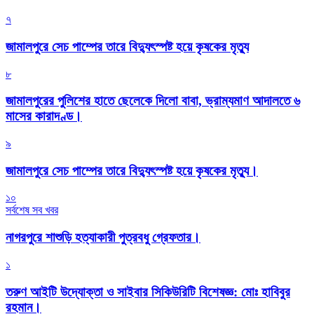
৭
জামালপুরে সেচ পাম্পের তারে বিদ্যুৎস্পষ্ট হয়ে কৃষকের মৃত্যু
৮
জামালপুরের পুলিশের হাতে ছেলেকে দিলো বাবা, ভ্রাম্যমাণ আদালতে ৬
মাসের কারাদণ্ড।
৯
জামালপুরে সেচ পাম্পের তারে বিদ্যুৎস্পষ্ট হয়ে কৃষকের মৃত্যু।
১০
সর্বশেষ সব খবর
নাগরপুরে শাশুড়ি হত্যাকারী পুত্রবধু গ্রেফতার।
১
তরুণ আইটি উদ্যোক্তা ও সাইবার সিকিউরিটি বিশেষজ্ঞ: মোঃ হাবিবুর
রহমান।