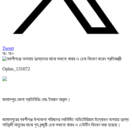
Tweet
অ-
অ+
Oplus_131072
জামালপুর জেলা প্রতিনিধিঃ মোঃ ইমরান আকন্দ।
জামালপুরের বকশীগঞ্জ উপজেলা পরিষদের নবনির্মিত অডিটোরিয়াম উদ্বোধন অসহায় দুঃস্থ
পানিবন্দী মানুষের মাঝে গৃহ মন্জুরী চেক শুকনো খাবার ও ঢেউটিন বিতরণ করা হয়েছে।