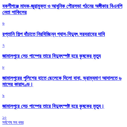
বকশীগঞ্জে মাদক-জুয়ামুক্ত ও আধুনিক পৌরসভা গঠনের অঙ্গীকার বিএনপি
নেতা শাকিলের
৬
রপ্তানি শিল্প বাঁচাতে নিরবিচ্ছিন্ন গ্যাস-বিদ্যুৎ সরবরাহের দাবি
৭
জামালপুরে সেচ পাম্পের তারে বিদ্যুৎস্পষ্ট হয়ে কৃষকের মৃত্যু
৮
জামালপুরের পুলিশের হাতে ছেলেকে দিলো বাবা, ভ্রাম্যমাণ আদালতে ৬
মাসের কারাদণ্ড।
৯
জামালপুরে সেচ পাম্পের তারে বিদ্যুৎস্পষ্ট হয়ে কৃষকের মৃত্যু।
১০
সর্বশেষ সব খবর