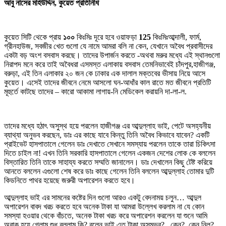
আবু নাসের মহিউদ্দিন, কুয়েত প্রতিনিধি
কুয়েত সিটি থেকে প্রায়
১০০
কিঃমিঃ দূরে হবে ওয়াফড়া
125
কিঃমিঃআব্দালী, ফার্ম,
গ্রীনহাউজ, সবজীর খেত গুলো যে নামে আমরা বলি না কেন, যেখানে অবৈধ প্রবাসীদের
একটা বড় অংশ বসবাস করছে। তাদের উপার্জন করতে -অথবা মরুর মধ্যে এই স্থানগুলো
নিরাপদ মনে করে তাই অবৈধরা এসমস্ত এলাকায় বসবাস তেমনিভাবেই চাঁদপুর,হাজীগঞ্জ,
বরুড়া, এই তিন এলাকার ২০ জন কে ঢাকার এক দালাল মক্তবের ভীসায় নিয়ে আসে
কুয়েত। এসেই তাদের জীবনে নেমে আসলো ঘন-আধাঁর কাল রাতে মত জীবনে প্রতিটি
মূহুর্তে কাটছে তাদের – কারো আকামা লাগায়-নি মেডিকেল করায়নি দা-লা-ল.
তাদের মধ্যে হঠাৎ অসুস্থ হয়ে পরলেন হাজীগঞ্জ এর আব্দুল্লাহ ভাই, পেটে অসহ্যনীয়
ব্যাথ্যা অনুভব করছেন, ডাঃ এর কাছে যাবে কিন্তু তিনি অবৈধ কিভাবে যাবেন? একটি
প্রাইভেট হাসপাতালে গেলেন ডাঃ দেখাতে সেখানে সমস্যায় পরলেন তাকে তারা চিকিৎসা
দিতে চাইল না! এখন তিনি সরকারি হাসপাতালে গেলেন একজন দেশের লোক কে বললেন
বিস্তারিত তিনি তাকে সাহায্য করতে সম্মতি জানালেন। ডাঃ দেখালেন কিছু টেষ্ট করিয়ে
আনতে বললেন এগুলো শেষ করে ডাঃ কাছে গেলেন তিনি বললেন আব্দুল্লাহ তোমার দুটি
কিডনিতে পাথর হয়েছে জরুরী অপারেশন করতে হবে।
আব্দুল্লাহ ভাই এর সামনের কষ্টের দিন গুলো আরও একটু বেদনাময় চলুন… আব্দুল
অপারেশন বাবদ খরচ করতে হবে অনেক টাকা যা আমরা উল্লেখ করলাম না যে কোন
সমস্যা হওয়ার থেকে বাঁচতে, অনেক টাকা খরচ করে অপারেশন করলেন যা শুনে আমি
অবাক হয়ে গেলাম শুধু বললাম কি? বলেন ভাই এত টাকা অসম্ভব?.. কেন?..কেন নিল?.