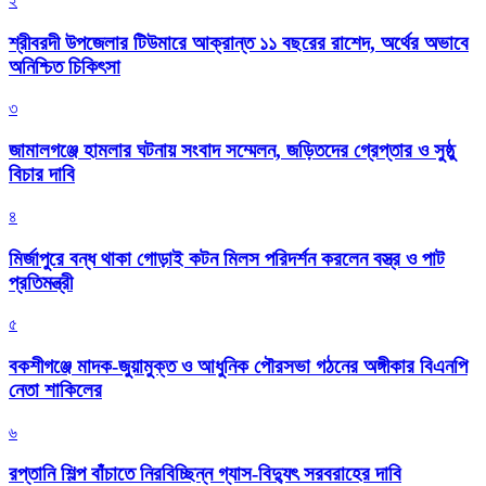
২
শ্রীবরদী উপজেলার টিউমারে আক্রান্ত ১১ বছরের রাশেদ, অর্থের অভাবে
অনিশ্চিত চিকিৎসা
৩
জামালগঞ্জে হামলার ঘটনায় সংবাদ সম্মেলন, জড়িতদের গ্রেপ্তার ও সুষ্ঠু
বিচার দাবি
৪
মির্জাপুরে বন্ধ থাকা গোড়াই কটন মিলস পরিদর্শন করলেন বস্ত্র ও পাট
প্রতিমন্ত্রী
৫
বকশীগঞ্জে মাদক-জুয়ামুক্ত ও আধুনিক পৌরসভা গঠনের অঙ্গীকার বিএনপি
নেতা শাকিলের
৬
রপ্তানি শিল্প বাঁচাতে নিরবিচ্ছিন্ন গ্যাস-বিদ্যুৎ সরবরাহের দাবি