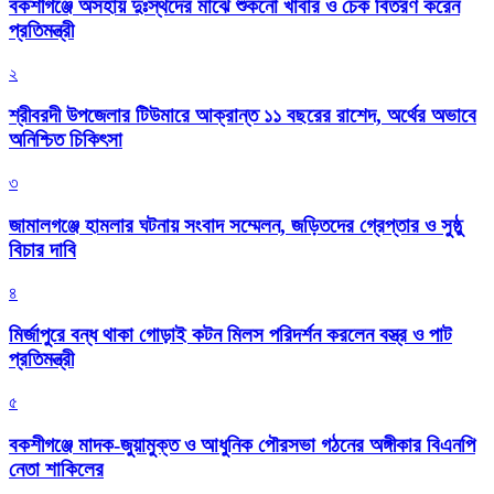
বকশীগঞ্জে অসহায় দুঃস্থদের মাঝে শুকনো খাবার ও চেক বিতরণ করেন
প্রতিমন্ত্রী
২
শ্রীবরদী উপজেলার টিউমারে আক্রান্ত ১১ বছরের রাশেদ, অর্থের অভাবে
অনিশ্চিত চিকিৎসা
৩
জামালগঞ্জে হামলার ঘটনায় সংবাদ সম্মেলন, জড়িতদের গ্রেপ্তার ও সুষ্ঠু
বিচার দাবি
৪
মির্জাপুরে বন্ধ থাকা গোড়াই কটন মিলস পরিদর্শন করলেন বস্ত্র ও পাট
প্রতিমন্ত্রী
৫
বকশীগঞ্জে মাদক-জুয়ামুক্ত ও আধুনিক পৌরসভা গঠনের অঙ্গীকার বিএনপি
নেতা শাকিলের