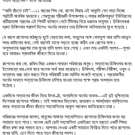
শাওন আহাম্মেদ= স্টাফ রিপোর্টারঃ
“আমি বাঁচতে চাই”—১১ বছরের শিশু মো. রাশেদ মিয়ার এই আকুতি যেন নাড়া দিচ্ছে
প্রতিটি মানবিক হৃদয়কে। শেরপুরের শ্রীবরদী উপজেলার ৩ নম্বর কাকিলাকুড়া ইউনিয়নের
খাটিয়াডাঙ্গা গ্রামের এই শিশুটি বর্তমানে পেটে টিউমার নিয়ে গুরুতর অসুস্থ। চিকিৎসকরা
দ্রুত চিকিৎসার পরামর্শ দিলেও অর্থের অভাবে তার চিকিৎসা অনিশ্চয়তার মুখে পড়েছে।
যে বয়সে রাশেদের মাঠজুড়ে ছুটে বেড়ানোর কথা, বন্ধুদের সঙ্গে খেলাধুলা আর হাসি-আনন্দে
সময় কাটানোর কথা, সেই বয়সেই তাকে লড়তে হচ্ছে কঠিন এক রোগের সঙ্গে।
অসুস্থতার যন্ত্রণায় তার মুখের হাসি ম্লান হয়ে গেছে। এখন তার একটাই স্বপ্ন—সুস্থ
হয়ে আবারও স্বাভাবিক জীবনে ফিরে যাওয়া।
রাশেদের বাবা মো. রাকিব মিয়া একজন সাধারণ পরিবারের মানুষ। সন্তানের চিকিৎসার জন্য
ইতোমধ্যে ধার-দেনা করে অনেক অর্থ ব্যয় করেছেন। চিকিৎসা, পরীক্ষা-নিরীক্ষা, ওষুধ ও
অন্যান্য খরচ বহন করতে গিয়ে পরিবারটি চরম আর্থিক সংকটে পড়েছে। প্রয়োজনীয়
অর্থের অভাবে সন্তানের চিকিৎসা চালিয়ে যাওয়া তাদের পক্ষে প্রায় অসম্ভব হয়ে
উঠেছে।
একদিকে সন্তানের জীবন নিয়ে উৎকণ্ঠা, অন্যদিকে অর্থের অভাব—এই দুই দুশ্চিন্তায়
দিশেহারা রাশেদের পরিবার। তাই সমাজের বিত্তবান, হৃদয়বান ও সামর্থ্যবান ব্যক্তিদের
কাছে সন্তানের জীবন বাঁচাতে সহযোগিতার আকুল আবেদন জানিয়েছেন তারা।
পরিবারের সদস্যরা জানান, মানুষের সামান্য সহযোগিতাও রাশেদের চিকিৎসার জন্য বড়
সহায়তা হতে পারে। অনেক ছোট ছোট সহযোগিতা একত্রিত হলে হয়তো একটি শিশুর
জীবন রক্ষা করা সম্ভব হবে। আপনার দেওয়া একটি সহায়তা ফিরিয়ে দিতে পারে রাশেদের
মুখের হাসি, এনে দিতে পারে নতুন জীবনের স্বপ্ন।