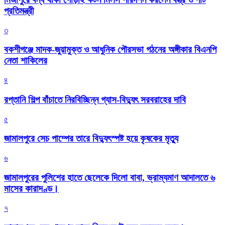
প্রতিমন্ত্রী
৩
বকশীগঞ্জে মাদক-জুয়ামুক্ত ও আধুনিক পৌরসভা গঠনের অঙ্গীকার বিএনপি
নেতা শাকিলের
৪
রপ্তানি শিল্প বাঁচাতে নিরবিচ্ছিন্ন গ্যাস-বিদ্যুৎ সরবরাহের দাবি
৫
জামালপুরে সেচ পাম্পের তারে বিদ্যুৎস্পষ্ট হয়ে কৃষকের মৃত্যু
৬
জামালপুরের পুলিশের হাতে ছেলেকে দিলো বাবা, ভ্রাম্যমাণ আদালতে ৬
মাসের কারাদণ্ড।
৭