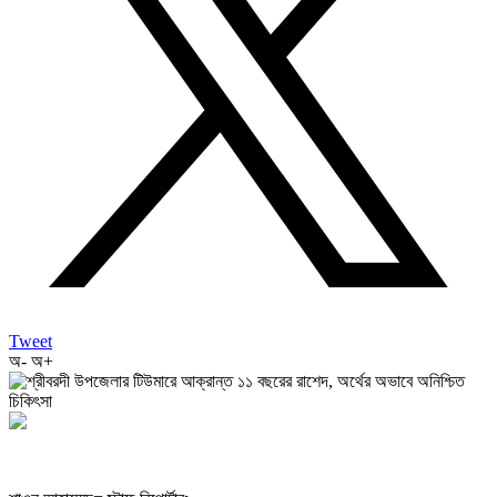
Tweet
অ-
অ+