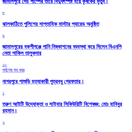
জামালপুরে সেচ পাম্পের তারে বিদ্যুৎস্পষ্ট হয়ে কৃষকের মৃত্যু।
৮
‎ঝালকাঠিতে পুলিশের সাপ্তাহিক মাস্টার প্যারেড অনুষ্ঠিত
৯
জামালপুরের বকশীগঞ্জে পানি নিষ্কাশনের ব্যবস্থা করে দিলেন বিএনপি
নেতা শাকিল তালুকদার
১০
সর্বশেষ সব খবর
নাগরপুরে শাশুড়ি হত্যাকারী পুত্রবধু গ্রেফতার।
১
তরুণ আইটি উদ্যোক্তা ও সাইবার সিকিউরিটি বিশেষজ্ঞ: মোঃ হাবিবুর
রহমান।
২