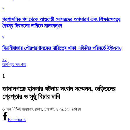
৮
প্রশাসনিক পদ থেকে আওয়ামী দোসরদের অপসারণ এবং শিক্ষাক্ষেত্রে
বৈষম্য নিরসনের দাবিতে মানববন্ধন
৯
বিয়ানীবাজার পৌরপ্রশাসকের দায়িত্বে থাকা এডিসির পরিবর্তে ইউএনও
১০
জনপ্রিয় সব খবর
1
জামালগঞ্জে হামলার ঘটনায় সংবাদ সম্মেলন, জড়িতদের
গ্রেপ্তার ও সুষ্ঠু বিচার দাবি
ডেস্ক নিউজ
প্রকাশিত: রবিবার, ২ আগস্ট, ২০২৬, ১২:০৬ পিএম
Facebook