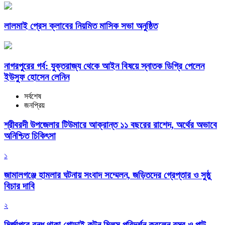
লালমাই প্রেস ক্লাবের নিয়মিত মাসিক সভা অনুষ্ঠিত
নাগরপুরের গর্ব: যুক্তরাজ্য থেকে আইন বিষয়ে স্নাতক ডিগ্রি পেলেন
ইউসুফ হোসেন লেনিন
সর্বশেষ
জনপ্রিয়
শ্রীবরদী উপজেলার টিউমারে আক্রান্ত ১১ বছরের রাশেদ, অর্থের অভাবে
অনিশ্চিত চিকিৎসা
১
জামালগঞ্জে হামলার ঘটনায় সংবাদ সম্মেলন, জড়িতদের গ্রেপ্তার ও সুষ্ঠু
বিচার দাবি
২
মির্জাপুরে বন্ধ থাকা গোড়াই কটন মিলস পরিদর্শন করলেন বস্ত্র ও পাট