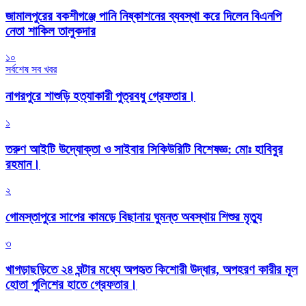
জামালপুরের বকশীগঞ্জে পানি নিষ্কাশনের ব্যবস্থা করে দিলেন বিএনপি
নেতা শাকিল তালুকদার
১০
সর্বশেষ সব খবর
নাগরপুরে শাশুড়ি হত্যাকারী পুত্রবধু গ্রেফতার।
১
তরুণ আইটি উদ্যোক্তা ও সাইবার সিকিউরিটি বিশেষজ্ঞ: মোঃ হাবিবুর
রহমান।
২
গোমস্তাপুরে সাপের কামড়ে বিছানায় ঘুমন্ত অবস্থায় শিশুর মৃত্যু
৩
খাগড়াছড়িতে ২৪ ঘন্টার মধ্যে অপহৃত কিশোরী উদ্ধার, অপহরণ কারীর মূল
হোতা পুলিশের হাতে গ্রেফতার।