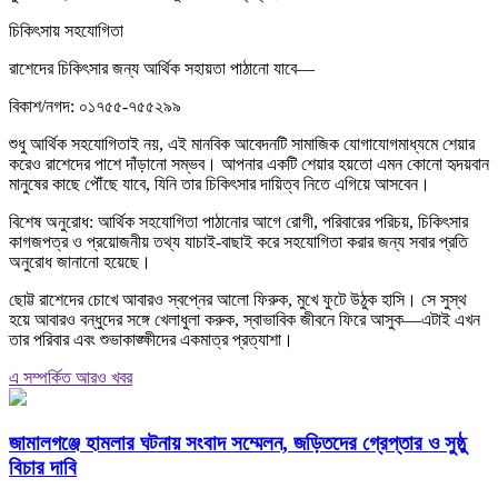
চিকিৎসায় সহযোগিতা
রাশেদের চিকিৎসার জন্য আর্থিক সহায়তা পাঠানো যাবে—
বিকাশ/নগদ: ০১৭৫৫-৭৫৫২৯৯
শুধু আর্থিক সহযোগিতাই নয়, এই মানবিক আবেদনটি সামাজিক যোগাযোগমাধ্যমে শেয়ার
করেও রাশেদের পাশে দাঁড়ানো সম্ভব। আপনার একটি শেয়ার হয়তো এমন কোনো হৃদয়বান
মানুষের কাছে পৌঁছে যাবে, যিনি তার চিকিৎসার দায়িত্ব নিতে এগিয়ে আসবেন।
বিশেষ অনুরোধ: আর্থিক সহযোগিতা পাঠানোর আগে রোগী, পরিবারের পরিচয়, চিকিৎসার
কাগজপত্র ও প্রয়োজনীয় তথ্য যাচাই-বাছাই করে সহযোগিতা করার জন্য সবার প্রতি
অনুরোধ জানানো হয়েছে।
ছোট্ট রাশেদের চোখে আবারও স্বপ্নের আলো ফিরুক, মুখে ফুটে উঠুক হাসি। সে সুস্থ
হয়ে আবারও বন্ধুদের সঙ্গে খেলাধুলা করুক, স্বাভাবিক জীবনে ফিরে আসুক—এটাই এখন
তার পরিবার এবং শুভাকাঙ্ক্ষীদের একমাত্র প্রত্যাশা।
এ সম্পর্কিত আরও খবর
জামালগঞ্জে হামলার ঘটনায় সংবাদ সম্মেলন, জড়িতদের গ্রেপ্তার ও সুষ্ঠু
বিচার দাবি