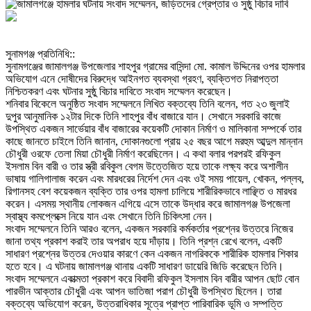
‎সুনামগঞ্জ প্রতিনিধি::
‎সুনামগঞ্জের জামালগঞ্জ উপজেলার শাহপুর গ্রামের বাসিন্দা মো. কামাল উদ্দিনের ওপর হামলার
অভিযোগ এনে দোষীদের বিরুদ্ধে আইনগত ব্যবস্থা গ্রহণ, ব্যক্তিগত নিরাপত্তা
নিশ্চিতকরণ এবং ঘটনার সুষ্ঠু বিচার দাবিতে সংবাদ সম্মেলন করেছেন।
‎শনিবার বিকেলে অনুষ্ঠিত সংবাদ সম্মেলনে লিখিত বক্তব্যে তিনি বলেন, গত ২৩ জুলাই
দুপুর আনুমানিক ১২টার দিকে তিনি শাহপুর বাঁধ বাজারে যান। সেখানে সরকারি কাজে
উপস্থিত একজন সার্ভেয়ার বাঁধ বাজারের কয়েকটি দোকান নির্মাণ ও মালিকানা সম্পর্কে তার
কাছে জানতে চাইলে তিনি জানান, দোকানগুলো প্রায় ২৫ বছর আগে মরহুম আব্দুল মান্নান
চৌধুরী ওরফে তেলা মিয়া চৌধুরী নির্মাণ করেছিলেন। এ কথা বলার পরপরই রফিকুল
ইসলাম বিন বারী ও তার স্ত্রী রবিকুল বেগম উত্তেজিত হয়ে তাকে লক্ষ্য করে অশালীন
ভাষায় গালিগালাজ করেন এবং মারধরের নির্দেশ দেন এবং ওই সময় পায়েল, খোকন, পল্লব,
রিগানসহ বেশ কয়েকজন ব্যক্তি তার ওপর হামলা চালিয়ে শারীরিকভাবে লাঞ্ছিত ও মারধর
করেন। এসময় স্থানীয় লোকজন এগিয়ে এসে তাকে উদ্ধার করে জামালগঞ্জ উপজেলা
স্বাস্থ্য কমপ্লেক্সে নিয়ে যান এবং সেখানে তিনি চিকিৎসা নেন।
‎সংবাদ সম্মেলনে তিনি আরও বলেন, একজন সরকারি কর্মকর্তার প্রশ্নের উত্তরে নিজের
জানা তথ্য প্রকাশ করাই তার অপরাধ হয়ে দাঁড়ায়। তিনি প্রশ্ন রেখে বলেন, একটি
সাধারণ প্রশ্নের উত্তর দেওয়ার কারণে কেন একজন নাগরিককে শারীরিক হামলার শিকার
হতে হবে। এ ঘটনায় জামালগঞ্জ থানায় একটি সাধারণ ডায়েরি জিডি করেছেন তিনি।
‎সংবাদ সম্মেলনে একাত্মতা প্রকাশ করে বিবাদী রফিকুল ইসলাম বিন বারীর আপন ছোট বোন
পারভীন আক্তার চৌধুরী এবং আপন ভাতিজা পরাগ চৌধুরী উপস্থিত ছিলেন। তারা
বক্তব্যে অভিযোগ করেন, উত্তরাধিকার সূত্রে প্রাপ্ত পারিবারিক ভূমি ও সম্পত্তি