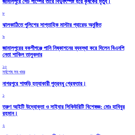
জামালপুরে সেচ পাম্পের তারে বিদ্যুৎস্পষ্ট হয়ে কৃষকের মৃত্যু।
৮
‎ঝালকাঠিতে পুলিশের সাপ্তাহিক মাস্টার প্যারেড অনুষ্ঠিত
৯
জামালপুরের বকশীগঞ্জে পানি নিষ্কাশনের ব্যবস্থা করে দিলেন বিএনপি
নেতা শাকিল তালুকদার
১০
সর্বশেষ সব খবর
নাগরপুরে শাশুড়ি হত্যাকারী পুত্রবধু গ্রেফতার।
১
তরুণ আইটি উদ্যোক্তা ও সাইবার সিকিউরিটি বিশেষজ্ঞ: মোঃ হাবিবুর
রহমান।
২