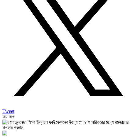
Tweet
অ-
অ+