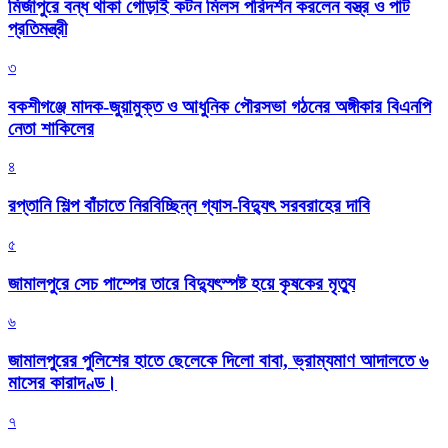
মির্জাপুরে বন্ধ থাকা গোড়াই কটন মিলস পরিদর্শন করলেন বস্ত্র ও পাট
প্রতিমন্ত্রী
৩
বকশীগঞ্জে মাদক-জুয়ামুক্ত ও আধুনিক পৌরসভা গঠনের অঙ্গীকার বিএনপি
নেতা শাকিলের
৪
রপ্তানি শিল্প বাঁচাতে নিরবিচ্ছিন্ন গ্যাস-বিদ্যুৎ সরবরাহের দাবি
৫
জামালপুরে সেচ পাম্পের তারে বিদ্যুৎস্পষ্ট হয়ে কৃষকের মৃত্যু
৬
জামালপুরের পুলিশের হাতে ছেলেকে দিলো বাবা, ভ্রাম্যমাণ আদালতে ৬
মাসের কারাদণ্ড।
৭