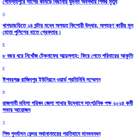
গোমস্তাপুরে সাপের কামড়ে বিছানায় ঘুমন্ত অবস্থায় শিশুর মৃত্যু
৩
খাগড়াছড়িতে ২৪ ঘন্টার মধ্যে অপহৃত কিশোরী উদ্ধার, অপহরণ কারীর মূল
হোতা পুলিশের হাতে গ্রেফতার।
৪
৮ বছর ধরে নিখোঁজ টেকনাফের আব্দুল্লাহ: ফিরে পেতে পরিবারের আকুতি
৫
ঈশ্বরগঞ্জ রাজিবপুর ইউনিয়নে ওয়ার্ড প্রতিনিধি সম্মেলন
৬
রাজশাহী মহিলা পরিষদ জেলা শাখার উদ্যোগে সাংগঠনিক পক্ষ ২০২৪ কর্মী
সভার আয়োজন
৭
শিশু পুনর্বাসন কেন্দ্র স্থানান্তরের প্রতিবাদে মানববন্ধন