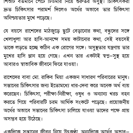
শিশুটি বর্তমানে পেটে টিউমার নিয়ে গুরুতর অসুস্থ। চিকিৎসকরা
দ্রুত চিকিৎসার পরামর্শ দিলেও অর্থের অভাবে তার চিকিৎসা
অনিশ্চয়তার মুখে পড়েছে।
যে বয়সে রাশেদের মাঠজুড়ে ছুটে বেড়ানোর কথা, বন্ধুদের সঙ্গে
খেলাধুলা আর হাসি-আনন্দে সময় কাটানোর কথা, সেই বয়সেই
তাকে লড়তে হচ্ছে কঠিন এক রোগের সঙ্গে। অসুস্থতার যন্ত্রণায় তার
মুখের হাসি ম্লান হয়ে গেছে। এখন তার একটাই স্বপ্ন—সুস্থ হয়ে
আবারও স্বাভাবিক জীবনে ফিরে যাওয়া।
রাশেদের বাবা মো. রাকিব মিয়া একজন সাধারণ পরিবারের মানুষ।
সন্তানের চিকিৎসার জন্য ইতোমধ্যে ধার-দেনা করে অনেক অর্থ ব্যয়
করেছেন। চিকিৎসা, পরীক্ষা-নিরীক্ষা, ওষুধ ও অন্যান্য খরচ বহন
করতে গিয়ে পরিবারটি চরম আর্থিক সংকটে পড়েছে। প্রয়োজনীয়
অর্থের অভাবে সন্তানের চিকিৎসা চালিয়ে যাওয়া তাদের পক্ষে প্রায়
অসম্ভব হয়ে উঠেছে।
একদিকে সন্তানের জীবন নিয়ে উৎকণ্ঠা, অন্যদিকে অর্থের অভাব—