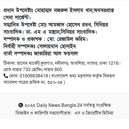
প্রধান উপদেষ্টাঃ মোহাম্মদ নজরুল ইসলাম খান,অবসরপ্রাপ্ত
সেনা সার্জেন্ট।
সম্মানিত উপদেষ্টা মোঃ আমজাদ হোসেন রতন, সিনিয়র
সাংবাদিক। ডা. এম এ মান্নান,সিনিয়র সাংবাদিক।
সম্পাদক ও প্রকাশক : মো: রেজাউল করিম।
নির্বাহী সম্পাদকঃ সোলায়মান হোসাইন
বার্তা সম্পাদকঃ জাকারিয়া আল ফয়সাল
ঠিকানা: হাসেম মার্কেট,কুরগাও, নবীনগর, আশুলিয়া, সাভার, ঢাকা 1216।
রোড নাম্বার 733 হোল্ডিং নাম্বার 805
ফোন: 01606638418 ( বাংলাদেশ তথ্য মন্ত্রণালয় কর্তৃক নিবন্ধন
আবেদন পত্রের ক্রমিক নং: ৩৫৬-২৪ )
২০২৫
Daily News Bangla 24
সর্বস্বত্ব সংরক্ষিত
ডিজাইন ও কারিগরি সহযোগীতায়:
এস এ ক্রিয়েটিভ মিডিয়া