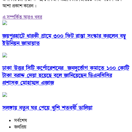
আশা প্রকাশ করেন ।
এ সম্পর্কিত আরও খবর
জয়পুরহাটে ধারকী গ্রামে ৩০০ ফিট রাস্তা সংস্কার করলেন বম্বু
ইউনিয়ন জামায়াত
ঢাকা উত্তর সিটি কর্পোরেশনের জনদুর্ভোগ কমাতে ১০০ কোটি
টাকা বরাদ্দ দেয়া হয়েছে বলে জানিয়েছেন ডিএনসিসির
প্রশাসক মোহাম্মদ এজাজ
সলঙ্গায় নতুন ঘর পেয়ে খুশি শতবর্ষী ডালিয়া
সর্বশেষ
জনপ্রিয়