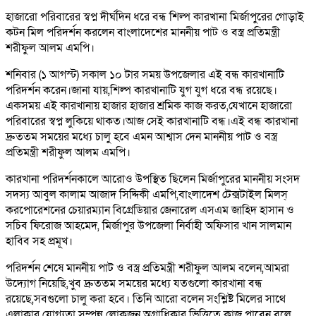
হাজারো পরিবারের স্বপ্ন দীর্ঘদিন ধরে বন্ধ শিল্প কারখানা মির্জাপুরের গোড়াই
কটন মিল পরিদর্শন করলেন বাংলাদেশের মাননীয় পাট ও বস্ত্র প্রতিমন্ত্রী
শরীফুল আলম এমপি।
শনিবার (১ আগস্ট) সকাল ১০ টার সময় উপজেলার এই বন্ধ কারখানাটি
পরিদর্শন করেন।জানা যায়,শিল্প কারখানাটি যুগ যুগ ধরে বন্ধ রয়েছে।
একসময় এই কারখানায় হাজার হাজার শ্রমিক কাজ করত,যেখানে হাজারো
পরিবারের স্বপ্ন লুকিয়ে থাকত।আজ সেই কারখানাটি বন্ধ।এই বন্ধ কারখানা
দ্রুততম সময়ের মধ্যে চালু হবে এমন আশ্বাস দেন মাননীয় পাট ও বস্ত্র
প্রতিমন্ত্রী শরীফুল আলম এমপি।
কারখানা পরিদর্শনকালে আরোও উপস্থিত ছিলেন মির্জাপুরের মাননীয় সংসদ
সদস্য আবুল কালাম আজাদ সিদ্দিকী এমপি,বাংলাদেশ টেক্সটাইল মিলস্
করপোরেশনের চেয়ারম্যান বিগ্রেডিয়ার জেনারেল এসএম জাহিদ হাসান ও
সচিব ফিরোজ আহমেদ, মির্জাপুর উপজেলা নির্বাহী অফিসার খান সালমান
হাবিব সহ প্রমূখ।
পরিদর্শন শেষে মাননীয় পাট ও বস্ত্র প্রতিমন্ত্রী শরীফুল আলম বলেন,আমরা
উদ্যোগ নিয়েছি,খুব দ্রুততম সময়ের মধ্যে যতগুলো কারখানা বন্ধ
রয়েছে,সবগুলো চালু করা হবে। তিনি আরো বলেন সংশ্লিষ্ট মিলের সাথে
এলাকার যোগ্যতা সম্পন্ন লোকজন অগ্রাধিকার ভিত্তিতে কাজ পাবেন বলে