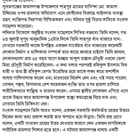
‎সুনামগঞ্জ প্রতিনিধি::
‎সুনামগঞ্জের জামালগঞ্জ উপজেলার শাহপুর গ্রামের বাসিন্দা মো. কামাল
উদ্দিনের ওপর হামলার অভিযোগ এনে দোষীদের বিরুদ্ধে আইনগত ব্যবস্থা
গ্রহণ, ব্যক্তিগত নিরাপত্তা নিশ্চিতকরণ এবং ঘটনার সুষ্ঠু বিচার দাবিতে সংবাদ
সম্মেলন করেছেন।
‎শনিবার বিকেলে অনুষ্ঠিত সংবাদ সম্মেলনে লিখিত বক্তব্যে তিনি বলেন, গত
২৩ জুলাই দুপুর আনুমানিক ১২টার দিকে তিনি শাহপুর বাঁধ বাজারে যান।
সেখানে সরকারি কাজে উপস্থিত একজন সার্ভেয়ার বাঁধ বাজারের কয়েকটি
দোকান নির্মাণ ও মালিকানা সম্পর্কে তার কাছে জানতে চাইলে তিনি জানান,
দোকানগুলো প্রায় ২৫ বছর আগে মরহুম আব্দুল মান্নান চৌধুরী ওরফে তেলা
মিয়া চৌধুরী নির্মাণ করেছিলেন। এ কথা বলার পরপরই রফিকুল ইসলাম বিন
বারী ও তার স্ত্রী রবিকুল বেগম উত্তেজিত হয়ে তাকে লক্ষ্য করে অশালীন
ভাষায় গালিগালাজ করেন এবং মারধরের নির্দেশ দেন এবং ওই সময় পায়েল,
খোকন, পল্লব, রিগানসহ বেশ কয়েকজন ব্যক্তি তার ওপর হামলা চালিয়ে
শারীরিকভাবে লাঞ্ছিত ও মারধর করেন। এসময় স্থানীয় লোকজন এগিয়ে এসে
তাকে উদ্ধার করে জামালগঞ্জ উপজেলা স্বাস্থ্য কমপ্লেক্সে নিয়ে যান এবং
সেখানে তিনি চিকিৎসা নেন।
‎সংবাদ সম্মেলনে তিনি আরও বলেন, একজন সরকারি কর্মকর্তার প্রশ্নের উত্তরে
নিজের জানা তথ্য প্রকাশ করাই তার অপরাধ হয়ে দাঁড়ায়। তিনি প্রশ্ন রেখে
বলেন, একটি সাধারণ প্রশ্নের উত্তর দেওয়ার কারণে কেন একজন নাগরিককে
শারীরিক হামলার শিকার হতে হবে। এ ঘটনায় জামালগঞ্জ থানায় একটি