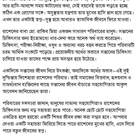
আর হাসি-আনন্দে সময় কাটানোর কথা, সেই বয়সেই তাকে লড়তে হচ্ছে
কঠিন এক রোগের সঙ্গে। অসুস্থতার যন্ত্রণায় তার মুখের হাসি ম্লান হয়ে গেছে।
এখন তার একটাই স্বপ্ন—সুস্থ হয়ে আবারও স্বাভাবিক জীবনে ফিরে যাওয়া।
রাশেদের বাবা মো. রাকিব মিয়া একজন সাধারণ পরিবারের মানুষ। সন্তানের
চিকিৎসার জন্য ইতোমধ্যে ধার-দেনা করে অনেক অর্থ ব্যয় করেছেন।
চিকিৎসা, পরীক্ষা-নিরীক্ষা, ওষুধ ও অন্যান্য খরচ বহন করতে গিয়ে পরিবারটি
চরম আর্থিক সংকটে পড়েছে। প্রয়োজনীয় অর্থের অভাবে সন্তানের চিকিৎসা
চালিয়ে যাওয়া তাদের পক্ষে প্রায় অসম্ভব হয়ে উঠেছে।
একদিকে সন্তানের জীবন নিয়ে উৎকণ্ঠা, অন্যদিকে অর্থের অভাব—এই দুই
দুশ্চিন্তায় দিশেহারা রাশেদের পরিবার। তাই সমাজের বিত্তবান, হৃদয়বান ও
সামর্থ্যবান ব্যক্তিদের কাছে সন্তানের জীবন বাঁচাতে সহযোগিতার আকুল
আবেদন জানিয়েছেন তারা।
পরিবারের সদস্যরা জানান, মানুষের সামান্য সহযোগিতাও রাশেদের
চিকিৎসার জন্য বড় সহায়তা হতে পারে। অনেক ছোট ছোট সহযোগিতা
একত্রিত হলে হয়তো একটি শিশুর জীবন রক্ষা করা সম্ভব হবে। আপনার
দেওয়া একটি সহায়তা ফিরিয়ে দিতে পারে রাশেদের মুখের হাসি, এনে দিতে
পারে নতুন জীবনের স্বপ্ন।