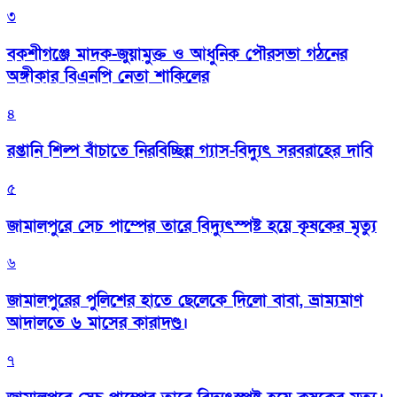
৩
বকশীগঞ্জে মাদক-জুয়ামুক্ত ও আধুনিক পৌরসভা গঠনের
অঙ্গীকার বিএনপি নেতা শাকিলের
৪
রপ্তানি শিল্প বাঁচাতে নিরবিচ্ছিন্ন গ্যাস-বিদ্যুৎ সরবরাহের দাবি
৫
জামালপুরে সেচ পাম্পের তারে বিদ্যুৎস্পষ্ট হয়ে কৃষকের মৃত্যু
৬
জামালপুরের পুলিশের হাতে ছেলেকে দিলো বাবা, ভ্রাম্যমাণ
আদালতে ৬ মাসের কারাদণ্ড।
৭