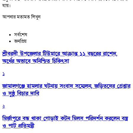
যায়।
আপনার মতামত লিখুন
সর্বশেষ
জনপ্রিয়
শ্রীবরদী উপজেলার টিউমারে আক্রান্ত ১১ বছরের রাশেদ,
অর্থের অভাবে অনিশ্চিত চিকিৎসা
১
জামালগঞ্জে হামলার ঘটনায় সংবাদ সম্মেলন, জড়িতদের গ্রেপ্তার
ও সুষ্ঠু বিচার দাবি
২
মির্জাপুরে বন্ধ থাকা গোড়াই কটন মিলস পরিদর্শন করলেন বস্ত্র
ও পাট প্রতিমন্ত্রী