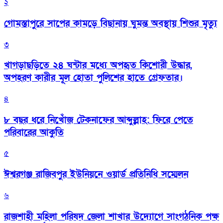
২
গোমস্তাপুরে সাপের কামড়ে বিছানায় ঘুমন্ত অবস্থায় শিশুর মৃত্যু
৩
খাগড়াছড়িতে ২৪ ঘন্টার মধ্যে অপহৃত কিশোরী উদ্ধার,
অপহরণ কারীর মূল হোতা পুলিশের হাতে গ্রেফতার।
৪
৮ বছর ধরে নিখোঁজ টেকনাফের আব্দুল্লাহ: ফিরে পেতে
পরিবারের আকুতি
৫
ঈশ্বরগঞ্জ রাজিবপুর ইউনিয়নে ওয়ার্ড প্রতিনিধি সম্মেলন
৬
রাজশাহী মহিলা পরিষদ জেলা শাখার উদ্যোগে সাংগঠনিক পক্ষ