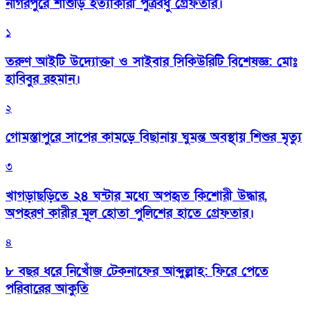
নাগরপুরে শাশুড়ি হত্যাকারী পুত্রবধু গ্রেফতার।
১
তরুণ আইটি উদ্যোক্তা ও সাইবার সিকিউরিটি বিশেষজ্ঞ: মোঃ
হাবিবুর রহমান।
২
গোমস্তাপুরে সাপের কামড়ে বিছানায় ঘুমন্ত অবস্থায় শিশুর মৃত্যু
৩
খাগড়াছড়িতে ২৪ ঘন্টার মধ্যে অপহৃত কিশোরী উদ্ধার,
অপহরণ কারীর মূল হোতা পুলিশের হাতে গ্রেফতার।
৪
৮ বছর ধরে নিখোঁজ টেকনাফের আব্দুল্লাহ: ফিরে পেতে
পরিবারের আকুতি