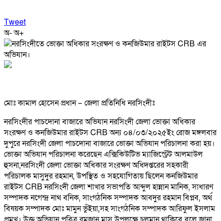
Tweet
অ-
অ+
মোঃ কামাল হোসেন প্রধান – জেলা প্রতিনিধি নরসিংদীঃ
নরসিংদীর পাচদোনা বাজারে অভিযান নরসিংদী জেলা ভোক্তা অধিকার
সংরক্ষণ ও কনজিউমার রাইটস CRB অন্য ০৪/০৩/২০২৫ইং রোজ মঙ্গলবার
দুপুরে নরসিংদী জেলা পাচদোনা বাজারে ভোক্তা অভিযান পরিচালনা করা হয়।
ভোক্তা অভিযান পরিচালনা করেছেন এক্সিকিউটিভ ম্যাজিস্ট্রেট আলমাউল
হুসনা,নরসিংদী জেলা ভোক্তা অধিকার সংরক্ষণ অধিদপ্তরের সহকারী
পরিচালক মাসুদুর রহমান, উপস্থিত ও সহযোগিতায় ছিলেন কনজিউমার
রাইটস CRB নরসিংদী জেলা শাখার সভাপতি আব্দুল হান্নান মানিক, সাধারণ
সম্পাদক নগেন্দ্র নাথ বনিক, সাংগঠনিক সম্পাদক আবদুর রহমান বিপ্লব, অর্থ
বিষয়ক সম্পাদক মোঃ মামুন ভুঁইয়া,সহ সাংগঠনিক সম্পাদক আরিফুল ইসলাম
প্রমুখ। উক্ত অভিযান পবিত্র রমজান মাস উপলক্ষে চলমান থাকিবে বলে জানা