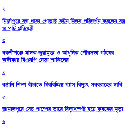
২
মির্জাপুরে বন্ধ থাকা গোড়াই কটন মিলস পরিদর্শন করলেন বস্ত্র
ও পাট প্রতিমন্ত্রী
৩
বকশীগঞ্জে মাদক-জুয়ামুক্ত ও আধুনিক পৌরসভা গঠনের
অঙ্গীকার বিএনপি নেতা শাকিলের
৪
রপ্তানি শিল্প বাঁচাতে নিরবিচ্ছিন্ন গ্যাস-বিদ্যুৎ সরবরাহের দাবি
৫
জামালপুরে সেচ পাম্পের তারে বিদ্যুৎস্পষ্ট হয়ে কৃষকের মৃত্যু
৬