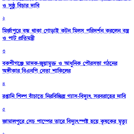
ও সুষ্ঠু বিচার দাবি
২
মির্জাপুরে বন্ধ থাকা গোড়াই কটন মিলস পরিদর্শন করলেন বস্ত্র
ও পাট প্রতিমন্ত্রী
৩
বকশীগঞ্জে মাদক-জুয়ামুক্ত ও আধুনিক পৌরসভা গঠনের
অঙ্গীকার বিএনপি নেতা শাকিলের
৪
রপ্তানি শিল্প বাঁচাতে নিরবিচ্ছিন্ন গ্যাস-বিদ্যুৎ সরবরাহের দাবি
৫
জামালপুরে সেচ পাম্পের তারে বিদ্যুৎস্পষ্ট হয়ে কৃষকের মৃত্যু