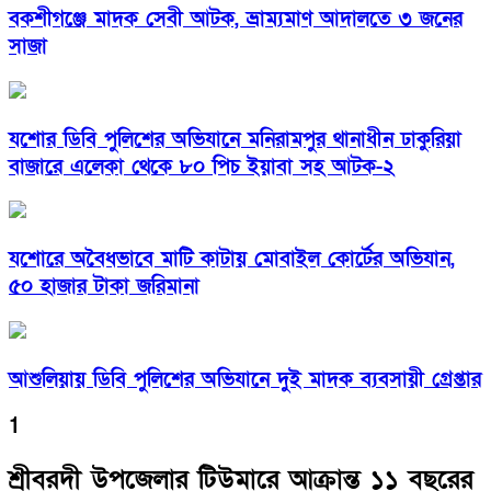
বকশীগঞ্জে মাদক সেবী আটক, ভ্রাম্যমাণ আদালতে ৩ জনের
সাজা
যশোর ডিবি পুলিশের অভিযানে মনিরামপুর থানাধীন ঢাকুরিয়া
বাজারে এলেকা থেকে ৮০ পিচ ইয়াবা সহ আটক-২
যশোরে অবৈধভাবে মাটি কাটায় মোবাইল কোর্টের অভিযান,
৫০ হাজার টাকা জরিমানা
আশুলিয়ায় ডিবি পুলিশের অভিযানে দুই মাদক ব্যবসায়ী গ্রেপ্তার
1
শ্রীবরদী উপজেলার টিউমারে আক্রান্ত ১১ বছরের