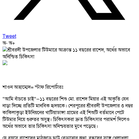
Tweet
অ-
অ+
শাওন আহাম্মেদ= স্টাফ রিপোর্টারঃ
“আমি বাঁচতে চাই”—১১ বছরের শিশু মো. রাশেদ মিয়ার এই আকুতি যেন
নাড়া দিচ্ছে প্রতিটি মানবিক হৃদয়কে। শেরপুরের শ্রীবরদী উপজেলার ৩ নম্বর
কাকিলাকুড়া ইউনিয়নের খাটিয়াডাঙ্গা গ্রামের এই শিশুটি বর্তমানে পেটে
টিউমার নিয়ে গুরুতর অসুস্থ। চিকিৎসকরা দ্রুত চিকিৎসার পরামর্শ দিলেও
অর্থের অভাবে তার চিকিৎসা অনিশ্চয়তার মুখে পড়েছে।
যে বয়সে রাশেদের মাঠজুড়ে ছুটে বেড়ানোর কথা, বন্ধুদের সঙ্গে খেলাধুলা