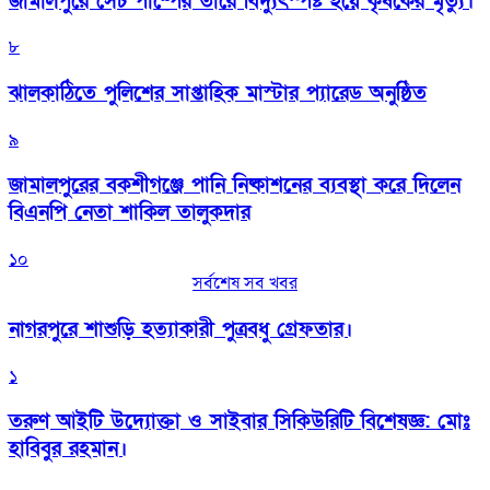
জামালপুরে সেচ পাম্পের তারে বিদ্যুৎস্পষ্ট হয়ে কৃষকের মৃত্যু।
৮
‎ঝালকাঠিতে পুলিশের সাপ্তাহিক মাস্টার প্যারেড অনুষ্ঠিত
৯
জামালপুরের বকশীগঞ্জে পানি নিষ্কাশনের ব্যবস্থা করে দিলেন
বিএনপি নেতা শাকিল তালুকদার
১০
সর্বশেষ সব খবর
নাগরপুরে শাশুড়ি হত্যাকারী পুত্রবধু গ্রেফতার।
১
তরুণ আইটি উদ্যোক্তা ও সাইবার সিকিউরিটি বিশেষজ্ঞ: মোঃ
হাবিবুর রহমান।