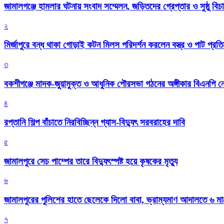
জামালগঞ্জে হামলার ঘটনায় সংবাদ সম্মেলন, জড়িতদের গ্রেপ্তার ও সুষ্ঠু বিচা
২
মির্জাপুরে বন্ধ থাকা গোড়াই কটন মিলস পরিদর্শন করলেন বস্ত্র ও পাট প্রতিমন
৩
বকশীগঞ্জে মাদক-জুয়ামুক্ত ও আধুনিক পৌরসভা গঠনের অঙ্গীকার বিএনপি ন
৪
রপ্তানি শিল্প বাঁচাতে নিরবিচ্ছিন্ন গ্যাস-বিদ্যুৎ সরবরাহের দাবি
৫
জামালপুরে সেচ পাম্পের তারে বিদ্যুৎস্পষ্ট হয়ে কৃষকের মৃত্যু
৬
জামালপুরের পুলিশের হাতে ছেলেকে দিলো বাবা, ভ্রাম্যমাণ আদালতে ৬ ম
৭