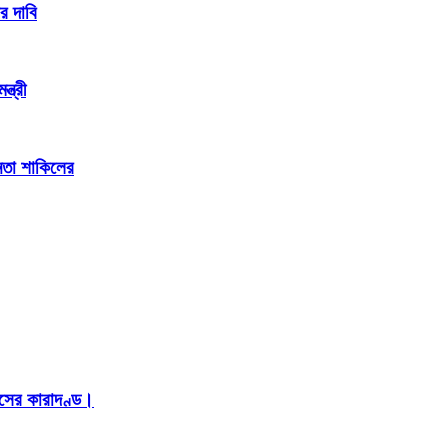
র দাবি
্ত্রী
েতা শাকিলের
াসের কারাদণ্ড।