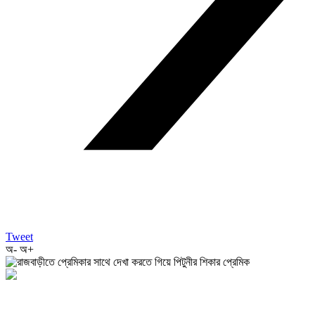
Tweet
অ-
অ+