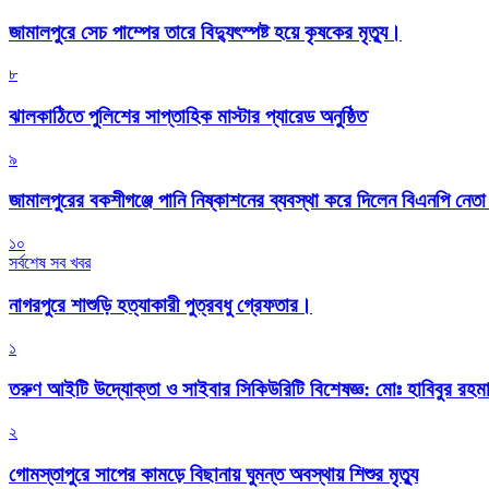
জামালপুরে সেচ পাম্পের তারে বিদ্যুৎস্পষ্ট হয়ে কৃষকের মৃত্যু।
৮
‎ঝালকাঠিতে পুলিশের সাপ্তাহিক মাস্টার প্যারেড অনুষ্ঠিত
৯
জামালপুরের বকশীগঞ্জে পানি নিষ্কাশনের ব্যবস্থা করে দিলেন বিএনপি নেত
১০
সর্বশেষ সব খবর
নাগরপুরে শাশুড়ি হত্যাকারী পুত্রবধু গ্রেফতার।
১
তরুণ আইটি উদ্যোক্তা ও সাইবার সিকিউরিটি বিশেষজ্ঞ: মোঃ হাবিবুর রহ
২
গোমস্তাপুরে সাপের কামড়ে বিছানায় ঘুমন্ত অবস্থায় শিশুর মৃত্যু