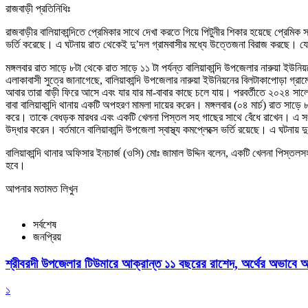
রাজবাড়ী প্রতিনিধিঃ
রাজবাড়ীর বালিয়াকান্দিতে প্রেমিকার সাথে দেখা করতে গিয়ে পিটুনীর শিকার হয়েছে প্রেমি
ভর্তি করেছে। এ ঘটনায় রাত থেকেই দু’দল গ্রামবাসীর মধ্যে উত্তেজনা বিরাজ করছে। যে 
মঙ্গলবার রাত সাড়ে ৮টা থেকে রাত সাড়ে ১১ টা পর্যন্ত বালিয়াকান্দি উপজেলার নারুয়া ইউন
এলাকাবাসী সুত্রে জানাগেছে, বালিয়াকান্দি উপজেলার নারুয়া ইউনিয়নের বিলটাকাপোড়া গ্
আবার তারা বাড়ী ফিরে আসে এবং যার যার মা-বাবার কাছে চলে যায়। পরবর্তীতে ২০২৪ সাল
বাবা বালিয়াকান্দি থানায় একটি অপহরণ মামলা দায়ের করেন। মঙ্গলবার (০৪ মার্চ) রাত 
করে। তাকে বেধড়ক মারধর এবং একটি খেলনা পিস্তল সহ গাছের সাথে বেঁধে রাখেন। এ সংবাদ ছ
উদ্ধার করেন। বর্তমানে বালিয়াকান্দি উপজেলা স্বাস্থ্য কমপ্লেক্সে ভর্তি রয়েছে। এ ঘটনা
বালিয়াকান্দি থানার অফিসার ইনচার্জ (ওসি) মোঃ জামাল উদ্দিন বলেন, একটি খেলনা পিস্তল
হবে।
আপনার মতামত লিখুন
সর্বশেষ
জনপ্রিয়
শ্রীবরদী উপজেলার টিউমারে আক্রান্ত ১১ বছরের রাশেদ, অর্থের অভাবে অন
১