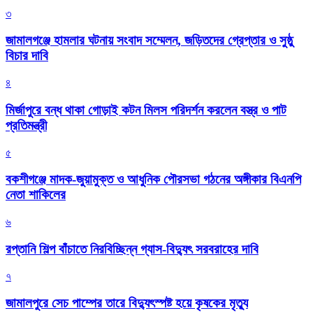
৩
জামালগঞ্জে হামলার ঘটনায় সংবাদ সম্মেলন, জড়িতদের গ্রেপ্তার ও সুষ্ঠু
বিচার দাবি
৪
মির্জাপুরে বন্ধ থাকা গোড়াই কটন মিলস পরিদর্শন করলেন বস্ত্র ও পাট
প্রতিমন্ত্রী
৫
বকশীগঞ্জে মাদক-জুয়ামুক্ত ও আধুনিক পৌরসভা গঠনের অঙ্গীকার বিএনপি
নেতা শাকিলের
৬
রপ্তানি শিল্প বাঁচাতে নিরবিচ্ছিন্ন গ্যাস-বিদ্যুৎ সরবরাহের দাবি
৭
জামালপুরে সেচ পাম্পের তারে বিদ্যুৎস্পষ্ট হয়ে কৃষকের মৃত্যু