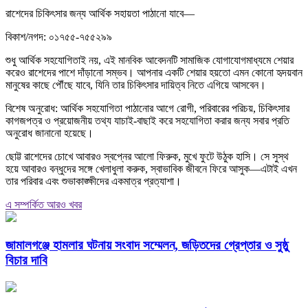
রাশেদের চিকিৎসার জন্য আর্থিক সহায়তা পাঠানো যাবে—
বিকাশ/নগদ: ০১৭৫৫-৭৫৫২৯৯
শুধু আর্থিক সহযোগিতাই নয়, এই মানবিক আবেদনটি সামাজিক যোগাযোগমাধ্যমে শেয়ার
করেও রাশেদের পাশে দাঁড়ানো সম্ভব। আপনার একটি শেয়ার হয়তো এমন কোনো হৃদয়বান
মানুষের কাছে পৌঁছে যাবে, যিনি তার চিকিৎসার দায়িত্ব নিতে এগিয়ে আসবেন।
বিশেষ অনুরোধ: আর্থিক সহযোগিতা পাঠানোর আগে রোগী, পরিবারের পরিচয়, চিকিৎসার
কাগজপত্র ও প্রয়োজনীয় তথ্য যাচাই-বাছাই করে সহযোগিতা করার জন্য সবার প্রতি
অনুরোধ জানানো হয়েছে।
ছোট্ট রাশেদের চোখে আবারও স্বপ্নের আলো ফিরুক, মুখে ফুটে উঠুক হাসি। সে সুস্থ
হয়ে আবারও বন্ধুদের সঙ্গে খেলাধুলা করুক, স্বাভাবিক জীবনে ফিরে আসুক—এটাই এখন
তার পরিবার এবং শুভাকাঙ্ক্ষীদের একমাত্র প্রত্যাশা।
এ সম্পর্কিত আরও খবর
জামালগঞ্জে হামলার ঘটনায় সংবাদ সম্মেলন, জড়িতদের গ্রেপ্তার ও সুষ্ঠু
বিচার দাবি