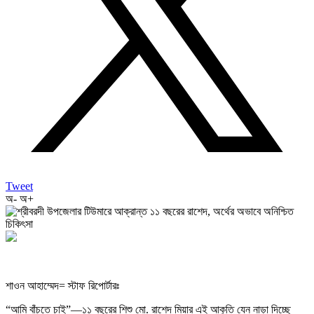
Tweet
অ-
অ+
শাওন আহাম্মেদ= স্টাফ রিপোর্টারঃ
“আমি বাঁচতে চাই”—১১ বছরের শিশু মো. রাশেদ মিয়ার এই আকুতি যেন নাড়া দিচ্ছে