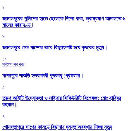
৮
জামালপুরের পুলিশের হাতে ছেলেকে দিলো বাবা, ভ্রাম্যমাণ আদালতে ৬
মাসের কারাদণ্ড।
৯
জামালপুরে সেচ পাম্পের তারে বিদ্যুৎস্পষ্ট হয়ে কৃষকের মৃত্যু।
১০
সর্বশেষ সব খবর
নাগরপুরে শাশুড়ি হত্যাকারী পুত্রবধু গ্রেফতার।
১
তরুণ আইটি উদ্যোক্তা ও সাইবার সিকিউরিটি বিশেষজ্ঞ: মোঃ হাবিবুর
রহমান।
২
গোমস্তাপুরে সাপের কামড়ে বিছানায় ঘুমন্ত অবস্থায় শিশুর মৃত্যু