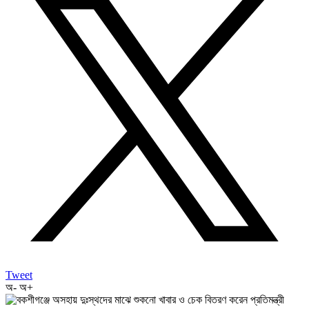
Tweet
অ-
অ+