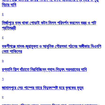
বিচার দাবি
৪
মির্জাপুরে বন্ধ থাকা গোড়াই কটন মিলস পরিদর্শন করলেন বস্ত্র ও পাট
প্রতিমন্ত্রী
৫
বকশীগঞ্জে মাদক-জুয়ামুক্ত ও আধুনিক পৌরসভা গঠনের অঙ্গীকার বিএনপি
নেতা শাকিলের
৬
রপ্তানি শিল্প বাঁচাতে নিরবিচ্ছিন্ন গ্যাস-বিদ্যুৎ সরবরাহের দাবি
৭
জামালপুরে সেচ পাম্পের তারে বিদ্যুৎস্পষ্ট হয়ে কৃষকের মৃত্যু
৮