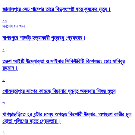
জামালপুরে সেচ পাম্পের তারে বিদ্যুৎস্পষ্ট হয়ে কৃষকের মৃত্যু।
১০
সর্বশেষ সব খবর
নাগরপুরে শাশুড়ি হত্যাকারী পুত্রবধু গ্রেফতার।
১
তরুণ আইটি উদ্যোক্তা ও সাইবার সিকিউরিটি বিশেষজ্ঞ: মোঃ হাবিবুর
রহমান।
২
গোমস্তাপুরে সাপের কামড়ে বিছানায় ঘুমন্ত অবস্থায় শিশুর মৃত্যু
৩
খাগড়াছড়িতে ২৪ ঘন্টার মধ্যে অপহৃত কিশোরী উদ্ধার, অপহরণ কারীর মূল
হোতা পুলিশের হাতে গ্রেফতার।
৪