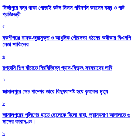
মির্জাপুরে বন্ধ থাকা গোড়াই কটন মিলস পরিদর্শন করলেন বস্ত্র ও পাট
প্রতিমন্ত্রী
৫
বকশীগঞ্জে মাদক-জুয়ামুক্ত ও আধুনিক পৌরসভা গঠনের অঙ্গীকার বিএনপি
নেতা শাকিলের
৬
রপ্তানি শিল্প বাঁচাতে নিরবিচ্ছিন্ন গ্যাস-বিদ্যুৎ সরবরাহের দাবি
৭
জামালপুরে সেচ পাম্পের তারে বিদ্যুৎস্পষ্ট হয়ে কৃষকের মৃত্যু
৮
জামালপুরের পুলিশের হাতে ছেলেকে দিলো বাবা, ভ্রাম্যমাণ আদালতে ৬
মাসের কারাদণ্ড।
৯