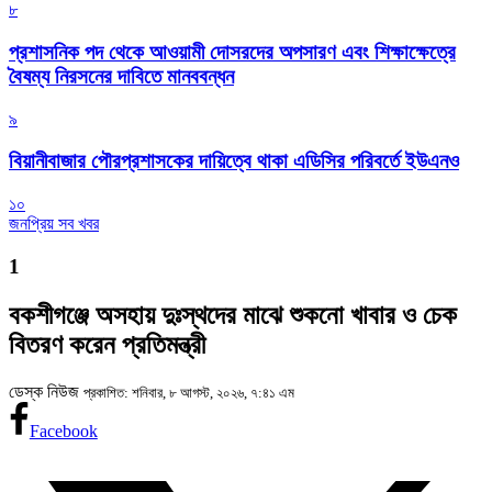
৮
প্রশাসনিক পদ থেকে আওয়ামী দোসরদের অপসারণ এবং শিক্ষাক্ষেত্রে
বৈষম্য নিরসনের দাবিতে মানববন্ধন
৯
বিয়ানীবাজার পৌরপ্রশাসকের দায়িত্বে থাকা এডিসির পরিবর্তে ইউএনও
১০
জনপ্রিয় সব খবর
1
বকশীগঞ্জে অসহায় দুঃস্থদের মাঝে শুকনো খাবার ও চেক
বিতরণ করেন প্রতিমন্ত্রী
ডেস্ক নিউজ
প্রকাশিত: শনিবার, ৮ আগস্ট, ২০২৬, ৭:৪১ এম
Facebook