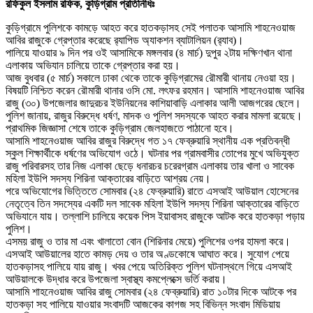
রফিকুল ইসলাম রফিক, কুড়িগ্রাম প্রতিনিধিঃ
কুড়িগ্রামে পুলিশকে কামড়ে আহত করে হাতকড়াসহ সেই পলাতক আসামি শাহনেওয়াজ
আবির রাজুকে গ্রেপ্তার করেছে র‌্যাপিড অ্যাকশন ব্যাটালিয়ন (র‌্যাব)।
পালিয়ে যাওয়ার ৯ দিন পর ওই আসামিকে মঙ্গলবার (৪ মার্চ) দুপুর ২টায় দক্ষিণখান থানা
এলাকায় অভিযান চালিয়ে তাকে গ্রেপ্তার করা হয়।
আজ বুধবার (৫ মার্চ) সকালে ঢাকা থেকে তাকে কুড়িগ্রামের রৌমারী থানায় নেওয়া হয়।
বিষয়টি নিশ্চিত করেন রৌমারী থানার ওসি মো. লৎফর রহমান। আসামি শাহনেওয়াজ আবির
রাজু (৩০) উপজেলার জাদুরচর ইউনিয়নের কাশিয়াবাড়ি এলাকার আলী আজগরের ছেলে।
পুলিশ জানায়, রাজুর বিরুদ্ধে ধর্ষণ, মাদক ও পুলিশ সদস্যকে আহত করার মামলা রয়েছে।
প্রাথমিক জিজ্ঞাসা শেষে তাকে কুড়িগ্রাম জেলহাজতে পাঠানো হবে।
আসামি শাহনেওয়াজ আবির রাজুর বিরুদ্ধে গত ১৭ ফেব্রুয়ারি স্থানীয় এক প্রতিবন্ধী
স্কুল শিক্ষার্থীকে ধর্ষণের অভিযোগ ওঠে। ঘটনার পর গ্রামবাসীর তোপের মুখে অভিযুক্ত
রাজু পরিবারসহ তার নিজ এলাকা ছেড়ে ধনারচর চরেরগ্রাম এলাকায় তার খালা ও সাবেক
মহিলা ইউপি সদস্য শিরিনা আক্তারের বাড়িতে আশ্রয় নেয়।
পরে অভিযোগের ভিত্তিতে সোমবার (২৪ ফেব্রুয়ারি) রাতে এসআই আউয়াল হোসেনের
নেতৃত্বে তিন সদস্যের একটি দল সাবেক মহিলা ইউপি সদস্য শিরিনা আক্তারের বাড়িতে
অভিযানে যায়। তল্লাশি চালিয়ে কয়েক পিস ইয়াবাসহ রাজুকে আটক করে হাতকড়া পড়ায়
পুলিশ।
এসময় রাজু ও তার মা এবং খালাতো বোন (শিরিনার মেয়ে) পুলিশের ওপর হামলা করে।
এসআই আউয়ালের হাতে কামড় দেয় ও তার অণ্ডকোষে আঘাত করে। সুযোগ পেয়ে
হাতকড়াসহ পালিয়ে যায় রাজু। খবর পেয়ে অতিরিক্ত পুলিশ ঘটনাস্থলে গিয়ে এসআই
আউয়ালকে উদ্ধার করে উপজেলা স্বাস্থ্য কমপ্লেক্সে ভর্তি করায়।
আসামি শাহনেওয়াজ আবির রাজু সোমবার (২৪ ফেব্রুয়ারি) রাত ১০টার দিকে আটকে পর
হাতকড়া সহ পালিয়ে যাওয়ার সংবাদটি আজকের কাগজ সহ বিভিন্ন সংবাদ মিডিয়ায়