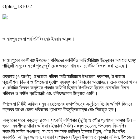
Oplus_131072
জামালপুর জেলা প্রতিনিধিঃ মোঃ ইমরান আকন্দ।
জামালপুরের বকশীগঞ্জ উপজেলা পরিষদের নবনির্মিত অডিটোরিয়াম উদ্বোধন অসহায় দুঃস্থ
পানিবন্দী মানুষের মাঝে গৃহ মন্জুরী চেক শুকনো খাবার ও ঢেউটিন বিতরণ করা হয়েছে।
শুক্রবার (৭ আগষ্ট) উপজেলা পরিষদ অডিটোরিয়ামে উপজেলা প্রশাসন, উপজেলা
প্রকৌশল বিভাগ ও উপজেলা দূর্যোগ ব্যবস্থাপনা বিভাগের আয়োজনে চেক শুকনো খাবার
ও ঢেউটিন বিতরণ অনুষ্ঠানে প্রধান অতিথি হিসাবে উপস্থিত ছিলেন বেসামরিক বিমান
পরিবহন ও পর্যটন প্রতিমন্ত্রী এম. রশিদুজ্জামান মিল্লাত এমপি।
উপজেলা নির্বাহী অফিসার মুরাদ হোসেনের সভাপতিত্বে অনুষ্ঠানে বিশেষ অতিথি হিসাবে
বক্তব্য রাখেন জেলা পরিষদের প্রশাসক বীরমুক্তিযোদ্ধা মোঃ সিরাজুল হক।
অন্যানের মাঝে বক্তব্য রাখেন সহকারি কমিশনার (ভূমি) ও পৌর প্রশাসক আসমা-উল –
হুসনা, বকশীগঞ্জ থানার অফিসার ইনচার্জ (ওসি) মকবুল হোসেন, উপজেলা বিএনপির
সভাপতি মানিক সওদাগর, সাধারণ সম্পাদক জাহিদুল ইসলাম প্রিন্স, পৌর বিএনপির
সভাপতি আনিছুর জ্জামান, সাধারণ সম্পাদক সাইফুল ইসলাম তালুকদার শাকিল, উপজেলা