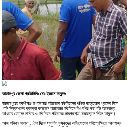
জামালপুর জেলা প্রতিনিধিঃ মোঃ ইমরান আকন্দ:
জামালপুরের বকশীগঞ্জ উপজেলার বাট্টাজোর ইউনিয়নের পশ্চিম দত্তেরচর গ্রামের বিলে
পানি নিষ্কাশনের ব্যবস্থা করেছেন বাট্টাজোর ইউনিয়ন বিএনপির সভাপতি আলহাজ্ব
আখতার হোসেন মাস্টার ও ইউনিয়ন পরিষদের ভারপ্রাপ্ত চেয়ারম্যান লিটন আকন্দ।
আজ শনিবার সকাল ১০টার দিকে স্থানীয় কৃষকদের অভিযোগের পরিপ্রেক্ষিতে আলহাজ্ব