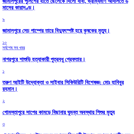
জামালপুরের পুলিশের হাতে ছেলেকে দিলো বাবা, ভ্রাম্যমাণ আদালতে ৬
মাসের কারাদণ্ড।
৯
জামালপুরে সেচ পাম্পের তারে বিদ্যুৎস্পষ্ট হয়ে কৃষকের মৃত্যু।
১০
সর্বশেষ সব খবর
নাগরপুরে শাশুড়ি হত্যাকারী পুত্রবধু গ্রেফতার।
১
তরুণ আইটি উদ্যোক্তা ও সাইবার সিকিউরিটি বিশেষজ্ঞ: মোঃ হাবিবুর
রহমান।
২
গোমস্তাপুরে সাপের কামড়ে বিছানায় ঘুমন্ত অবস্থায় শিশুর মৃত্যু
৩