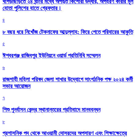
খাগড়াছড়িতে ২৪ ঘন্টার মধ্যে অপহৃত কিশোরী উদ্ধার, অপহরণ কারীর মূল
হোতা পুলিশের হাতে গ্রেফতার।
৪
৮ বছর ধরে নিখোঁজ টেকনাফের আব্দুল্লাহ: ফিরে পেতে পরিবারের আকুতি
৫
ঈশ্বরগঞ্জ রাজিবপুর ইউনিয়নে ওয়ার্ড প্রতিনিধি সম্মেলন
৬
রাজশাহী মহিলা পরিষদ জেলা শাখার উদ্যোগে সাংগঠনিক পক্ষ ২০২৪ কর্মী
সভার আয়োজন
৭
শিশু পুনর্বাসন কেন্দ্র স্থানান্তরের প্রতিবাদে মানববন্ধন
৮
প্রশাসনিক পদ থেকে আওয়ামী দোসরদের অপসারণ এবং শিক্ষাক্ষেত্রে