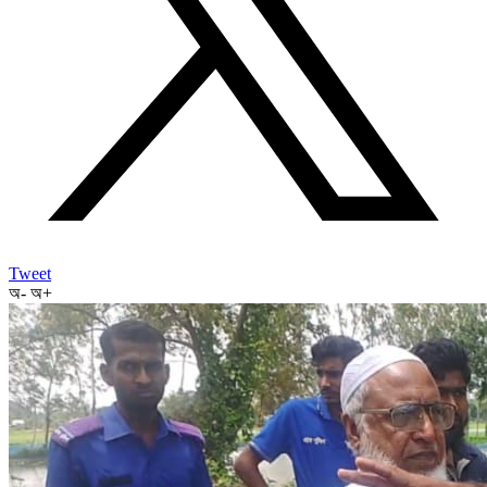
Tweet
অ-
অ+