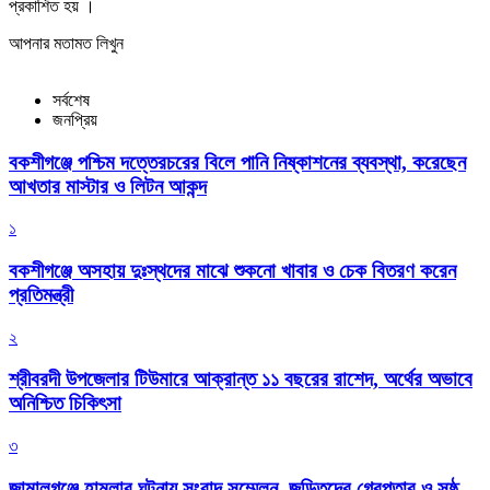
প্রকাশিত হয় ।
আপনার মতামত লিখুন
সর্বশেষ
জনপ্রিয়
বকশীগঞ্জে পশ্চিম দত্তেরচরের বিলে পানি নিষ্কাশনের ব্যবস্থা, করেছেন
আখতার মাস্টার ও লিটন আকন্দ
১
বকশীগঞ্জে অসহায় দুঃস্থদের মাঝে শুকনো খাবার ও চেক বিতরণ করেন
প্রতিমন্ত্রী
২
শ্রীবরদী উপজেলার টিউমারে আক্রান্ত ১১ বছরের রাশেদ, অর্থের অভাবে
অনিশ্চিত চিকিৎসা
৩
জামালগঞ্জে হামলার ঘটনায় সংবাদ সম্মেলন, জড়িতদের গ্রেপ্তার ও সুষ্ঠু