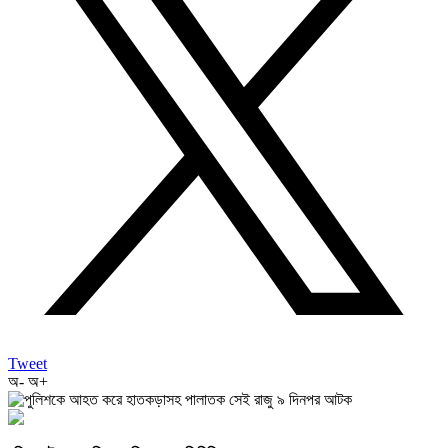
Tweet
অ-
অ+