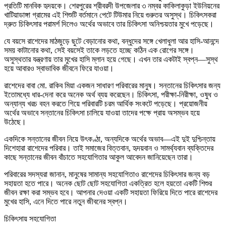
প্রতিটি মানবিক হৃদয়কে। শেরপুরের শ্রীবরদী উপজেলার ৩ নম্বর কাকিলাকুড়া ইউনিয়নের
খাটিয়াডাঙ্গা গ্রামের এই শিশুটি বর্তমানে পেটে টিউমার নিয়ে গুরুতর অসুস্থ। চিকিৎসকরা
দ্রুত চিকিৎসার পরামর্শ দিলেও অর্থের অভাবে তার চিকিৎসা অনিশ্চয়তার মুখে পড়েছে।
যে বয়সে রাশেদের মাঠজুড়ে ছুটে বেড়ানোর কথা, বন্ধুদের সঙ্গে খেলাধুলা আর হাসি-আনন্দে
সময় কাটানোর কথা, সেই বয়সেই তাকে লড়তে হচ্ছে কঠিন এক রোগের সঙ্গে।
অসুস্থতার যন্ত্রণায় তার মুখের হাসি ম্লান হয়ে গেছে। এখন তার একটাই স্বপ্ন—সুস্থ
হয়ে আবারও স্বাভাবিক জীবনে ফিরে যাওয়া।
রাশেদের বাবা মো. রাকিব মিয়া একজন সাধারণ পরিবারের মানুষ। সন্তানের চিকিৎসার জন্য
ইতোমধ্যে ধার-দেনা করে অনেক অর্থ ব্যয় করেছেন। চিকিৎসা, পরীক্ষা-নিরীক্ষা, ওষুধ ও
অন্যান্য খরচ বহন করতে গিয়ে পরিবারটি চরম আর্থিক সংকটে পড়েছে। প্রয়োজনীয়
অর্থের অভাবে সন্তানের চিকিৎসা চালিয়ে যাওয়া তাদের পক্ষে প্রায় অসম্ভব হয়ে
উঠেছে।
একদিকে সন্তানের জীবন নিয়ে উৎকণ্ঠা, অন্যদিকে অর্থের অভাব—এই দুই দুশ্চিন্তায়
দিশেহারা রাশেদের পরিবার। তাই সমাজের বিত্তবান, হৃদয়বান ও সামর্থ্যবান ব্যক্তিদের
কাছে সন্তানের জীবন বাঁচাতে সহযোগিতার আকুল আবেদন জানিয়েছেন তারা।
পরিবারের সদস্যরা জানান, মানুষের সামান্য সহযোগিতাও রাশেদের চিকিৎসার জন্য বড়
সহায়তা হতে পারে। অনেক ছোট ছোট সহযোগিতা একত্রিত হলে হয়তো একটি শিশুর
জীবন রক্ষা করা সম্ভব হবে। আপনার দেওয়া একটি সহায়তা ফিরিয়ে দিতে পারে রাশেদের
মুখের হাসি, এনে দিতে পারে নতুন জীবনের স্বপ্ন।
চিকিৎসায় সহযোগিতা