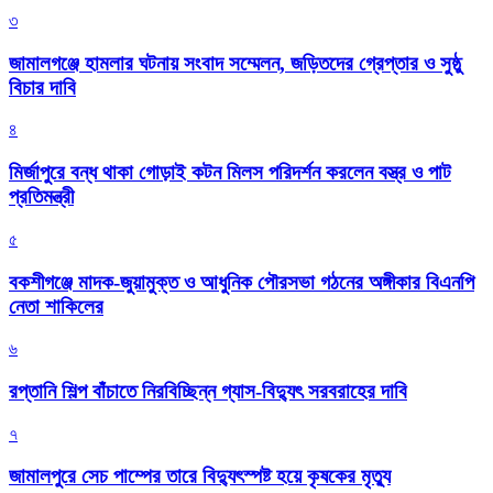
৩
জামালগঞ্জে হামলার ঘটনায় সংবাদ সম্মেলন, জড়িতদের গ্রেপ্তার ও সুষ্ঠু
বিচার দাবি
৪
মির্জাপুরে বন্ধ থাকা গোড়াই কটন মিলস পরিদর্শন করলেন বস্ত্র ও পাট
প্রতিমন্ত্রী
৫
বকশীগঞ্জে মাদক-জুয়ামুক্ত ও আধুনিক পৌরসভা গঠনের অঙ্গীকার বিএনপি
নেতা শাকিলের
৬
রপ্তানি শিল্প বাঁচাতে নিরবিচ্ছিন্ন গ্যাস-বিদ্যুৎ সরবরাহের দাবি
৭
জামালপুরে সেচ পাম্পের তারে বিদ্যুৎস্পষ্ট হয়ে কৃষকের মৃত্যু