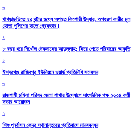
৩
খাগড়াছড়িতে ২৪ ঘন্টার মধ্যে অপহৃত কিশোরী উদ্ধার, অপহরণ কারীর মূল
হোতা পুলিশের হাতে গ্রেফতার।
৪
৮ বছর ধরে নিখোঁজ টেকনাফের আব্দুল্লাহ: ফিরে পেতে পরিবারের আকুতি
৫
ঈশ্বরগঞ্জ রাজিবপুর ইউনিয়নে ওয়ার্ড প্রতিনিধি সম্মেলন
৬
রাজশাহী মহিলা পরিষদ জেলা শাখার উদ্যোগে সাংগঠনিক পক্ষ ২০২৪ কর্মী
সভার আয়োজন
৭
শিশু পুনর্বাসন কেন্দ্র স্থানান্তরের প্রতিবাদে মানববন্ধন