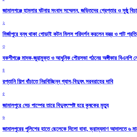
জামালগঞ্জে হামলার ঘটনায় সংবাদ সম্মেলন, জড়িতদের গ্রেপ্তার ও সুষ্ঠু বিচা
২
মির্জাপুরে বন্ধ থাকা গোড়াই কটন মিলস পরিদর্শন করলেন বস্ত্র ও পাট প্রতিমন
৩
বকশীগঞ্জে মাদক-জুয়ামুক্ত ও আধুনিক পৌরসভা গঠনের অঙ্গীকার বিএনপি ন
৪
রপ্তানি শিল্প বাঁচাতে নিরবিচ্ছিন্ন গ্যাস-বিদ্যুৎ সরবরাহের দাবি
৫
জামালপুরে সেচ পাম্পের তারে বিদ্যুৎস্পষ্ট হয়ে কৃষকের মৃত্যু
৬
জামালপুরের পুলিশের হাতে ছেলেকে দিলো বাবা, ভ্রাম্যমাণ আদালতে ৬ ম