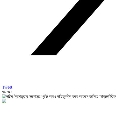
Tweet
অ-
অ+