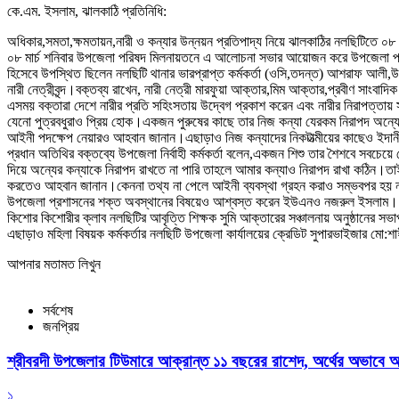
কে.এম. ইসলাম, ঝালকাঠি প্রতিনিধি:
অধিকার,সমতা,ক্ষমতায়ন,নারী ও কন্যার উন্নয়ন প্রতিপাদ্য নিয়ে ঝালকাঠির নলছিটিতে
০৮ মার্চ শনিবার উপজেলা পরিষদ মিলনায়তনে এ আলোচনা সভার আয়োজন করে উপজেলা প্রশাস
হিসেবে উপস্থিত ছিলেন নলছিটি থানার ভারপ্রাপ্ত কর্মকর্তা (ওসি,তদন্ত) আশরাফ আলী,উপ
নারী নেত্রীবৃন্দ।বক্তব্য রাখেন, নারী নেত্রী মারফুয়া আক্তার,মিম আক্তার,প্রবীণ সাংবাদি
এসময় বক্তারা দেশে নারীর প্রতি সহিংসতায় উদ্বেগ প্রকাশ করেন এবং নারীর নিরাপত্ত
যেনো পুত্রবধুরাও প্রিয় হোক।একজন পুরুষের কাছে তার নিজ কন্যা যেরকম নিরাপদ অন্যের 
আইনী পদক্ষেপ নেয়ারও আহবান জানান।এছাড়াও নিজ কন্যাদের নিকটাত্মীয়ের কাছেও ইদানী
প্রধান অতিথির বক্তব্যে উপজেলা নির্বাহী কর্মকর্তা বলেন,একজন শিশু তার শৈশবে সবচেয়ে 
দিয়ে অন্যের কন্যাকে নিরাপদ রাখতে না পারি তাহলে আমার কন্যাও নিরাপদ রাখা কঠিন।তা
করতেও আহবান জানান।কেননা তথ্য না পেলে আইনী ব্যবস্থা গ্রহন করাও সম্ভবপর হয় না।
উপজেলা প্রশাসনের শক্ত অবস্থানের বিষয়েও আশ্বস্ত করেন ইউএনও নজরুল ইসলাম।
কিশোর কিশোরীর ক্লাব নলছিটির আবৃত্তি শিক্ষক সুমি আক্তারের সঞ্চালনায় অনুষ্ঠানের স
এছাড়াও মহিলা বিষয়ক কর্মকর্তার নলছিটি উপজেলা কার্যালয়ের ক্রেডিট সুপারভাইজার মো
আপনার মতামত লিখুন
সর্বশেষ
জনপ্রিয়
শ্রীবরদী উপজেলার টিউমারে আক্রান্ত ১১ বছরের রাশেদ, অর্থের অভাবে অন
১