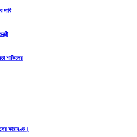
র দাবি
্ত্রী
েতা শাকিলের
াসের কারাদণ্ড।