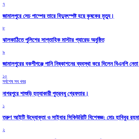
৭
জামালপুরে সেচ পাম্পের তারে বিদ্যুৎস্পষ্ট হয়ে কৃষকের মৃত্যু।
৮
‎ঝালকাঠিতে পুলিশের সাপ্তাহিক মাস্টার প্যারেড অনুষ্ঠিত
৯
জামালপুরের বকশীগঞ্জে পানি নিষ্কাশনের ব্যবস্থা করে দিলেন বিএনপি নেত
১০
সর্বশেষ সব খবর
নাগরপুরে শাশুড়ি হত্যাকারী পুত্রবধু গ্রেফতার।
১
তরুণ আইটি উদ্যোক্তা ও সাইবার সিকিউরিটি বিশেষজ্ঞ: মোঃ হাবিবুর রহ
২