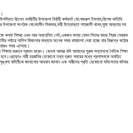
ে।
স্থিত ছিলেন নলছিটির উপজেলা নির্বাহী কর্মকর্তা মো:নজরুল ইসলাম,বিশেষ অতিথি
স্থার উপজেলা সংগঠক মো:মহসীন সিকদার,নারী উদ্যোক্তা শাহজাদী খানম,সুমা আক্তার সহ
মাজে কন্যা শিশুরা এখন আর অবহেলিত নেই,একজন কন্যা যেমন পিতার কাছে প্রিয় সেরকম
য় পর্যায়ে সালিশ মিমাংসার মাধ্যমে অনেক সময় ধামাচাপা দেয়া হচ্ছে যার বিরুদ্ধে কঠোর
ন হবারও সময় এসেছে।
য় শিক্ষায় গুরুত্ব প্রদান করেন। কেননা আমরা যদি আমাদের পুরুষ সন্তানকে নৈতিক শিক্ষা
রতে হবে।এছাড়াও নারী হয়রানির যেকোনো তথ্য দ্রুত সময়ের মধ্যে প্রশাসনকে অবহিত
শৃঙ্খলা বাহিনীকে জানানোর আহবান জানান এবং নারীদের প্রতি যেকোনো সহিংসতার ঘটনায়