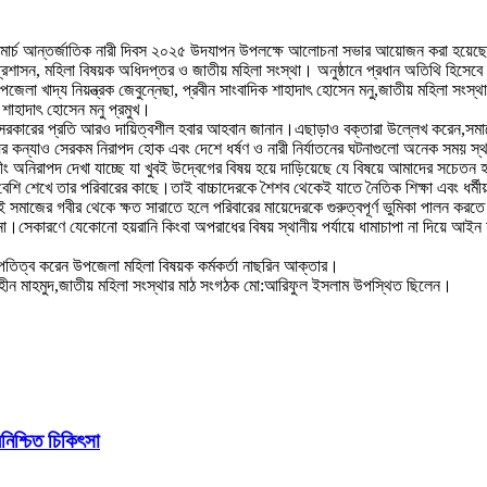
 ০৮ মার্চ আন্তর্জাতিক নারী দিবস ২০২৫ উদযাপন উপলক্ষে আলোচনা সভার আয়োজন করা হয়েছ
ন, মহিলা বিষয়ক অধিদপ্তর ও জাতীয় মহিলা সংস্থা। অনুষ্ঠানে প্রধান অতিথি হিসেবে উপ
জেলা খাদ্য নিয়ন্ত্রক জেবুন্নেছা, প্রবীন সাংবাদিক শাহাদাৎ হোসেন মনু,জাতীয় মহিলা সং
ক শাহাদাৎ হোসেন মনু প্রমুখ।
ায় সরকারের প্রতি আরও দায়িত্বশীল হবার আহবান জানান।এছাড়াও বক্তারা উল্লেখ করেন,স
কন্যাও সেরকম নিরাপদ হোক এবং দেশে ধর্ষণ ও নারী নির্যাতনের ঘটনাগুলো অনেক সময় স্থানী
ং অনিরাপদ দেখা যাচ্ছে যা খুবই উদ্বেগের বিষয় হয়ে দাড়িয়েছে যে বিষয়ে আমাদের সচেত
বেশি শেখে তার পরিবারের কাছে।তাই বাচ্চাদেরকে শৈশব থেকেই যাতে নৈতিক শিক্ষা এবং ধর্মী
ই সমাজের গবীর থেকে ক্ষত সারাতে হলে পরিবারের মায়েদেরকে গুরুত্বপূর্ণ ভুমিকা পালন ক
সেকারণে যেকোনো হয়রানি কিংবা অপরাধের বিষয় স্থানীয় পর্যায়ে ধামাচাপা না দিয়ে আইন 
ভাপতিত্ব করেন উপজেলা মহিলা বিষয়ক কর্মকর্তা নাছরিন আক্তার।
:শাহীন মাহমুদ,জাতীয় মহিলা সংস্থার মাঠ সংগঠক মো:আরিফুল ইসলাম উপস্থিত ছিলেন।
িশ্চিত চিকিৎসা