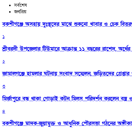
সর্বশেষ
জনপ্রিয়
বকশীগঞ্জে অসহায় দুঃস্থদের মাঝে শুকনো খাবার ও চেক বিতরণ কর
১
শ্রীবরদী উপজেলার টিউমারে আক্রান্ত ১১ বছরের রাশেদ, অর্থের
২
জামালগঞ্জে হামলার ঘটনায় সংবাদ সম্মেলন, জড়িতদের গ্রেপ্তার ও 
৩
মির্জাপুরে বন্ধ থাকা গোড়াই কটন মিলস পরিদর্শন করলেন বস্ত্র ও প
৪
বকশীগঞ্জে মাদক-জুয়ামুক্ত ও আধুনিক পৌরসভা গঠনের অঙ্গীক