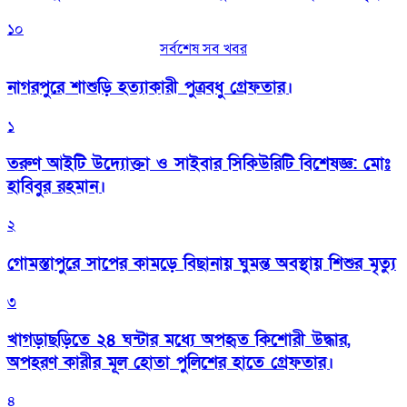
১০
সর্বশেষ সব খবর
নাগরপুরে শাশুড়ি হত্যাকারী পুত্রবধু গ্রেফতার।
১
তরুণ আইটি উদ্যোক্তা ও সাইবার সিকিউরিটি বিশেষজ্ঞ: মোঃ
হাবিবুর রহমান।
২
গোমস্তাপুরে সাপের কামড়ে বিছানায় ঘুমন্ত অবস্থায় শিশুর মৃত্যু
৩
খাগড়াছড়িতে ২৪ ঘন্টার মধ্যে অপহৃত কিশোরী উদ্ধার,
অপহরণ কারীর মূল হোতা পুলিশের হাতে গ্রেফতার।
৪