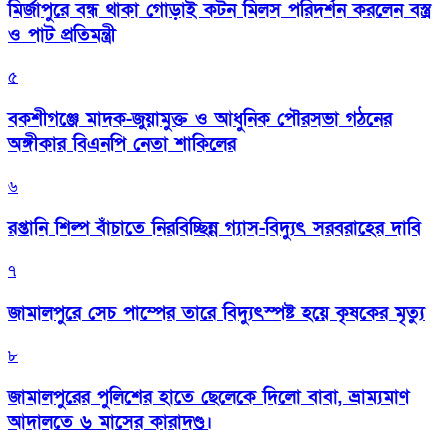
মির্জাপুরে বন্ধ থাকা গোড়াই কটন মিলস পরিদর্শন করলেন বস্ত্র
ও পাট প্রতিমন্ত্রী
৫
বকশীগঞ্জে মাদক-জুয়ামুক্ত ও আধুনিক পৌরসভা গঠনের
অঙ্গীকার বিএনপি নেতা শাকিলের
৬
রপ্তানি শিল্প বাঁচাতে নিরবিচ্ছিন্ন গ্যাস-বিদ্যুৎ সরবরাহের দাবি
৭
জামালপুরে সেচ পাম্পের তারে বিদ্যুৎস্পষ্ট হয়ে কৃষকের মৃত্যু
৮
জামালপুরের পুলিশের হাতে ছেলেকে দিলো বাবা, ভ্রাম্যমাণ
আদালতে ৬ মাসের কারাদণ্ড।