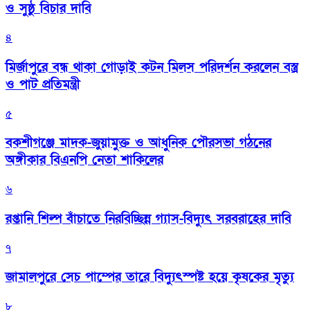
ও সুষ্ঠু বিচার দাবি
৪
মির্জাপুরে বন্ধ থাকা গোড়াই কটন মিলস পরিদর্শন করলেন বস্ত্র
ও পাট প্রতিমন্ত্রী
৫
বকশীগঞ্জে মাদক-জুয়ামুক্ত ও আধুনিক পৌরসভা গঠনের
অঙ্গীকার বিএনপি নেতা শাকিলের
৬
রপ্তানি শিল্প বাঁচাতে নিরবিচ্ছিন্ন গ্যাস-বিদ্যুৎ সরবরাহের দাবি
৭
জামালপুরে সেচ পাম্পের তারে বিদ্যুৎস্পষ্ট হয়ে কৃষকের মৃত্যু
৮