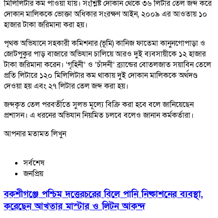
মিলিলিটার কম পাওয়া যায়। সংশ্লিষ্ট দোকান থেকে ৩৬ লিটার তেল জব্দ করে
দোকান মালিককে ভোক্তা অধিকার সংরক্ষণ আইন, ২০০৯ এর আওতায় ১০
হাজার টাকা জরিমানা করা হয়।
পৃথক অভিযানে সহকারী কমিশনার (ভূমি) কানিজ ফাতেমা কানুনগোপাড়া ও
জোটপুকুর পাড় বাজারে অভিযান চালিয়ে আরও দুই ব্যবসায়ীকে ১২ হাজার
টাকা জরিমানা করেন। ‘গৃহিনী’ ও ‘চাঁদনী’ ব্র্যান্ডের বোতলজাত সয়াবিন তেলে
প্রতি লিটারে ১২০ মিলিলিটার কম থাকায় দুই দোকান মালিককে অর্থদণ্ড
দেওয়া হয় এবং ২৭ লিটার তেল জব্দ করা হয়।
জব্দকৃত তেল পরবর্তীতে সুলভ মূল্যে বিক্রি করা হবে বলে জানিয়েছেন
প্রশাসন। এ ধরনের অভিযান নিয়মিত চলবে বলেও জানান কর্মকর্তারা।
আপনার মতামত লিখুন
সর্বশেষ
জনপ্রিয়
বকশীগঞ্জে পশ্চিম দত্তেরচরের বিলে পানি নিষ্কাশনের ব্যবস্থা,
করেছেন আখতার মাস্টার ও লিটন আকন্দ