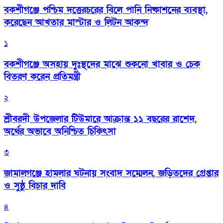
বকশীগঞ্জে পশ্চিম দত্তেরচরের বিলে পানি নিষ্কাশনের ব্যবস্থা,
করেছেন আখতার মাস্টার ও লিটন আকন্দ
১
বকশীগঞ্জে অসহায় দুঃস্থদের মাঝে শুকনো খাবার ও চেক
বিতরণ করেন প্রতিমন্ত্রী
২
শ্রীবরদী উপজেলার টিউমারে আক্রান্ত ১১ বছরের রাশেদ,
অর্থের অভাবে অনিশ্চিত চিকিৎসা
৩
জামালগঞ্জে হামলার ঘটনায় সংবাদ সম্মেলন, জড়িতদের গ্রেপ্তার
ও সুষ্ঠু বিচার দাবি
৪