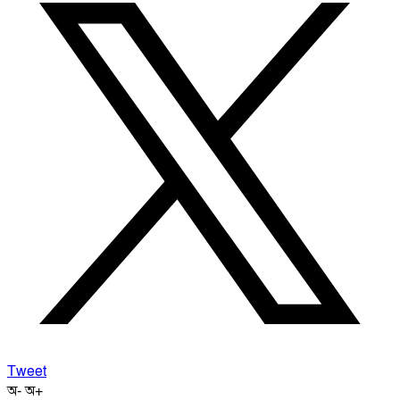
Tweet
অ-
অ+