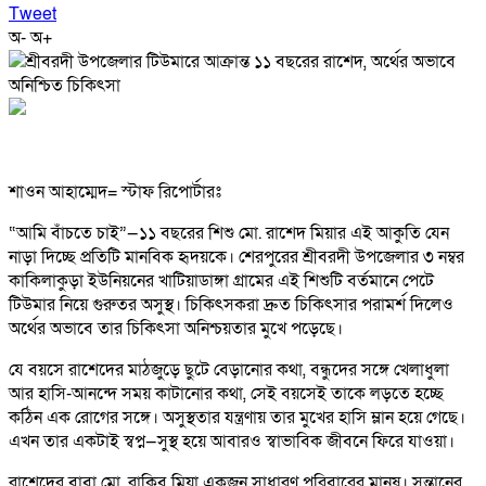
Tweet
অ-
অ+
শাওন আহাম্মেদ= স্টাফ রিপোর্টারঃ
“আমি বাঁচতে চাই”—১১ বছরের শিশু মো. রাশেদ মিয়ার এই আকুতি যেন
নাড়া দিচ্ছে প্রতিটি মানবিক হৃদয়কে। শেরপুরের শ্রীবরদী উপজেলার ৩ নম্বর
কাকিলাকুড়া ইউনিয়নের খাটিয়াডাঙ্গা গ্রামের এই শিশুটি বর্তমানে পেটে
টিউমার নিয়ে গুরুতর অসুস্থ। চিকিৎসকরা দ্রুত চিকিৎসার পরামর্শ দিলেও
অর্থের অভাবে তার চিকিৎসা অনিশ্চয়তার মুখে পড়েছে।
যে বয়সে রাশেদের মাঠজুড়ে ছুটে বেড়ানোর কথা, বন্ধুদের সঙ্গে খেলাধুলা
আর হাসি-আনন্দে সময় কাটানোর কথা, সেই বয়সেই তাকে লড়তে হচ্ছে
কঠিন এক রোগের সঙ্গে। অসুস্থতার যন্ত্রণায় তার মুখের হাসি ম্লান হয়ে গেছে।
এখন তার একটাই স্বপ্ন—সুস্থ হয়ে আবারও স্বাভাবিক জীবনে ফিরে যাওয়া।
রাশেদের বাবা মো. রাকিব মিয়া একজন সাধারণ পরিবারের মানুষ। সন্তানের