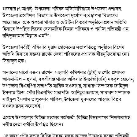
শুক্রবার (৭ আগষ্ট) উপজেলা পরিষদ অডিটোরিয়ামে উপজেলা প্রশাসন,
উপজেলা প্রকৌশল বিভাগ ও উপজেলা দূর্যোগ ব্যবস্থাপনা বিভাগের
আয়োজনে চেক শুকনো খাবার ও ঢেউটিন বিতরণ অনুষ্ঠানে প্রধান অতিথি
হিসাবে উপস্থিত ছিলেন বেসামরিক বিমান পরিবহন ও পর্যটন প্রতিমন্ত্রী এম.
রশিদুজ্জামান মিল্লাত এমপি।
উপজেলা নির্বাহী অফিসার মুরাদ হোসেনের সভাপতিত্বে অনুষ্ঠানে বিশেষ
অতিথি হিসাবে বক্তব্য রাখেন জেলা পরিষদের প্রশাসক বীরমুক্তিযোদ্ধা মোঃ
সিরাজুল হক।
অন্যানের মাঝে বক্তব্য রাখেন সহকারি কমিশনার (ভূমি) ও পৌর প্রশাসক
আসমা-উল – হুসনা, বকশীগঞ্জ থানার অফিসার ইনচার্জ (ওসি) মকবুল হোসেন,
উপজেলা বিএনপির সভাপতি মানিক সওদাগর, সাধারণ সম্পাদক জাহিদুল
ইসলাম প্রিন্স, পৌর বিএনপির সভাপতি আনিছুর জ্জামান, সাধারণ সম্পাদক
সাইফুল ইসলাম তালুকদার শাকিল, উপজেলা যুবদলের আহ্বায় বিপ্লব
সওদাগরসহ অনেকেই ।
এসময় উপজেলার বিভিন্ন দপ্তরের কর্মকর্তা, বিভিন্ন বিদ্যালয়ের শিক্ষকরাসহ
দলীয় নেতা কর্মীরা উপস্থিত ছিলেন।
এর আগে পৌর সভার বিভিন্ন উন্নয়ন মূলক কাজের উদ্বোধন করেন প্রতিমন্ত্রী