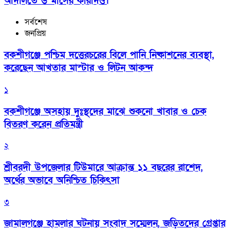
আদালতে ৬ মাসের কারাদণ্ড।
সর্বশেষ
জনপ্রিয়
বকশীগঞ্জে পশ্চিম দত্তেরচরের বিলে পানি নিষ্কাশনের ব্যবস্থা,
করেছেন আখতার মাস্টার ও লিটন আকন্দ
১
বকশীগঞ্জে অসহায় দুঃস্থদের মাঝে শুকনো খাবার ও চেক
বিতরণ করেন প্রতিমন্ত্রী
২
শ্রীবরদী উপজেলার টিউমারে আক্রান্ত ১১ বছরের রাশেদ,
অর্থের অভাবে অনিশ্চিত চিকিৎসা
৩
জামালগঞ্জে হামলার ঘটনায় সংবাদ সম্মেলন, জড়িতদের গ্রেপ্তার