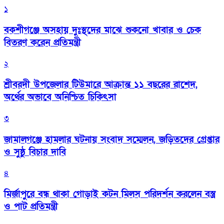
১
বকশীগঞ্জে অসহায় দুঃস্থদের মাঝে শুকনো খাবার ও চেক
বিতরণ করেন প্রতিমন্ত্রী
২
শ্রীবরদী উপজেলার টিউমারে আক্রান্ত ১১ বছরের রাশেদ,
অর্থের অভাবে অনিশ্চিত চিকিৎসা
৩
জামালগঞ্জে হামলার ঘটনায় সংবাদ সম্মেলন, জড়িতদের গ্রেপ্তার
ও সুষ্ঠু বিচার দাবি
৪
মির্জাপুরে বন্ধ থাকা গোড়াই কটন মিলস পরিদর্শন করলেন বস্ত্র
ও পাট প্রতিমন্ত্রী