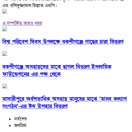
এম. রশিদুজ্জামান মিল্লাত এমপি।
এ সম্পর্কিত আরও খবর
বিশ্ব পরিবেশ দিবস উপলক্ষে বকশীগঞ্জে গাছের চারা বিতরণ
বকশীগঞ্জে অসহায়দের মাঝে ছাগল বিতরণ ইসলামিক
ফাউন্ডেশনের এর পক্ষ থেকে
মাদারীপুরে অর্ধশতাধিক অসহায় মানুষের মাঝে ‘মানব কল্যাণ
সংগঠন’-এর ঈদ উপহার বিতরণ
সর্বশেষ
জনপ্রিয়