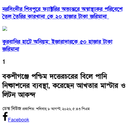
নরসিংদীর শিবপুরে ফ্যাক্টরির অভ্যন্তরে অস্বাস্থ্যকর পরিবেশে
তৈল তৈরির কারখানা কে ২০ হাজার টাকা জরিমানা
কুরবানির হাটে অনিয়ম: ইজারাদারকে ৫০ হাজার টাকা
জরিমানা
1
বকশীগঞ্জে পশ্চিম দত্তেরচরের বিলে পানি
নিষ্কাশনের ব্যবস্থা, করেছেন আখতার মাস্টার ও
লিটন আকন্দ
ডেস্ক নিউজ
প্রকাশিত: শনিবার, ৮ আগস্ট, ২০২৬, ৫:৪৩ পিএম
Facebook