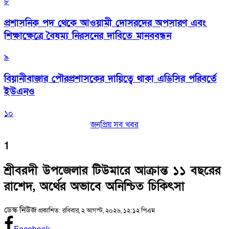
৮
প্রশাসনিক পদ থেকে আওয়ামী দোসরদের অপসারণ এবং
শিক্ষাক্ষেত্রে বৈষম্য নিরসনের দাবিতে মানববন্ধন
৯
বিয়ানীবাজার পৌরপ্রশাসকের দায়িত্বে থাকা এডিসির পরিবর্তে
ইউএনও
১০
জনপ্রিয় সব খবর
1
শ্রীবরদী উপজেলার টিউমারে আক্রান্ত ১১ বছরের
রাশেদ, অর্থের অভাবে অনিশ্চিত চিকিৎসা
ডেস্ক নিউজ
প্রকাশিত: রবিবার, ২ আগস্ট, ২০২৬, ১২:১২ পিএম