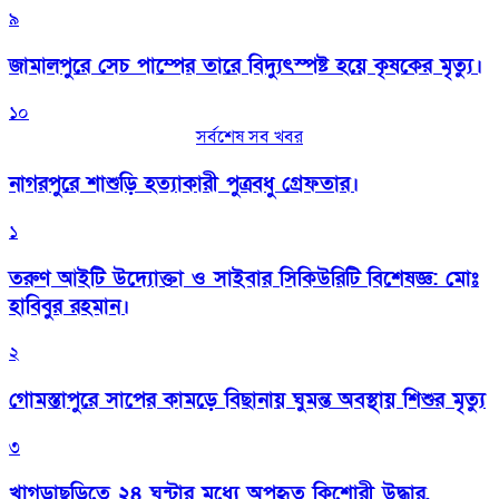
৯
জামালপুরে সেচ পাম্পের তারে বিদ্যুৎস্পষ্ট হয়ে কৃষকের মৃত্যু।
১০
সর্বশেষ সব খবর
নাগরপুরে শাশুড়ি হত্যাকারী পুত্রবধু গ্রেফতার।
১
তরুণ আইটি উদ্যোক্তা ও সাইবার সিকিউরিটি বিশেষজ্ঞ: মোঃ
হাবিবুর রহমান।
২
গোমস্তাপুরে সাপের কামড়ে বিছানায় ঘুমন্ত অবস্থায় শিশুর মৃত্যু
৩
খাগড়াছড়িতে ২৪ ঘন্টার মধ্যে অপহৃত কিশোরী উদ্ধার,