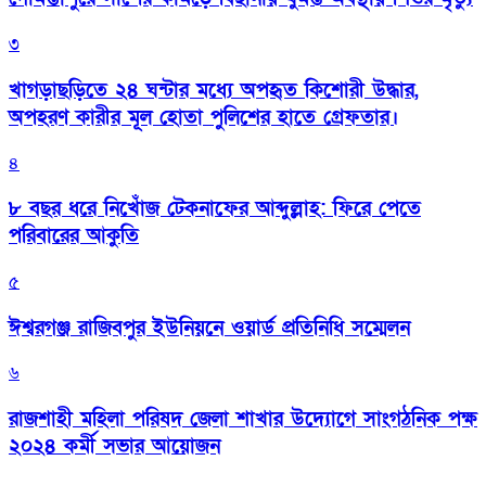
৩
খাগড়াছড়িতে ২৪ ঘন্টার মধ্যে অপহৃত কিশোরী উদ্ধার,
অপহরণ কারীর মূল হোতা পুলিশের হাতে গ্রেফতার।
৪
৮ বছর ধরে নিখোঁজ টেকনাফের আব্দুল্লাহ: ফিরে পেতে
পরিবারের আকুতি
৫
ঈশ্বরগঞ্জ রাজিবপুর ইউনিয়নে ওয়ার্ড প্রতিনিধি সম্মেলন
৬
রাজশাহী মহিলা পরিষদ জেলা শাখার উদ্যোগে সাংগঠনিক পক্ষ
২০২৪ কর্মী সভার আয়োজন