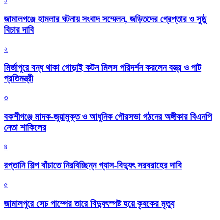
জামালগঞ্জে হামলার ঘটনায় সংবাদ সম্মেলন, জড়িতদের গ্রেপ্তার ও সুষ্ঠু
বিচার দাবি
২
মির্জাপুরে বন্ধ থাকা গোড়াই কটন মিলস পরিদর্শন করলেন বস্ত্র ও পাট
প্রতিমন্ত্রী
৩
বকশীগঞ্জে মাদক-জুয়ামুক্ত ও আধুনিক পৌরসভা গঠনের অঙ্গীকার বিএনপি
নেতা শাকিলের
৪
রপ্তানি শিল্প বাঁচাতে নিরবিচ্ছিন্ন গ্যাস-বিদ্যুৎ সরবরাহের দাবি
৫
জামালপুরে সেচ পাম্পের তারে বিদ্যুৎস্পষ্ট হয়ে কৃষকের মৃত্যু