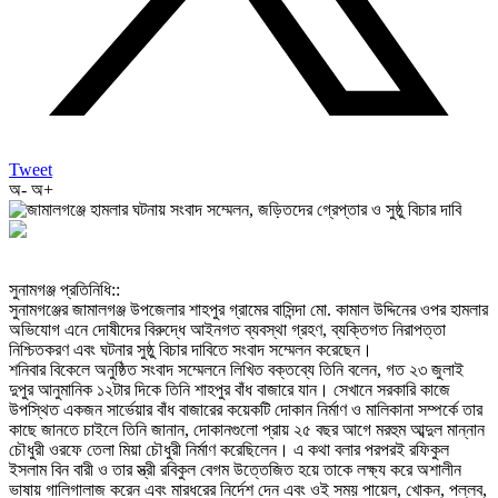
Tweet
অ-
অ+
‎সুনামগঞ্জ প্রতিনিধি::
‎সুনামগঞ্জের জামালগঞ্জ উপজেলার শাহপুর গ্রামের বাসিন্দা মো. কামাল উদ্দিনের ওপর হামলার
অভিযোগ এনে দোষীদের বিরুদ্ধে আইনগত ব্যবস্থা গ্রহণ, ব্যক্তিগত নিরাপত্তা
নিশ্চিতকরণ এবং ঘটনার সুষ্ঠু বিচার দাবিতে সংবাদ সম্মেলন করেছেন।
‎শনিবার বিকেলে অনুষ্ঠিত সংবাদ সম্মেলনে লিখিত বক্তব্যে তিনি বলেন, গত ২৩ জুলাই
দুপুর আনুমানিক ১২টার দিকে তিনি শাহপুর বাঁধ বাজারে যান। সেখানে সরকারি কাজে
উপস্থিত একজন সার্ভেয়ার বাঁধ বাজারের কয়েকটি দোকান নির্মাণ ও মালিকানা সম্পর্কে তার
কাছে জানতে চাইলে তিনি জানান, দোকানগুলো প্রায় ২৫ বছর আগে মরহুম আব্দুল মান্নান
চৌধুরী ওরফে তেলা মিয়া চৌধুরী নির্মাণ করেছিলেন। এ কথা বলার পরপরই রফিকুল
ইসলাম বিন বারী ও তার স্ত্রী রবিকুল বেগম উত্তেজিত হয়ে তাকে লক্ষ্য করে অশালীন
ভাষায় গালিগালাজ করেন এবং মারধরের নির্দেশ দেন এবং ওই সময় পায়েল, খোকন, পল্লব,