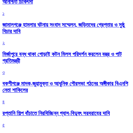
অনিশ্চিত চিকিৎসা
১
জামালগঞ্জে হামলার ঘটনায় সংবাদ সম্মেলন, জড়িতদের গ্রেপ্তার ও সুষ্ঠু
বিচার দাবি
২
মির্জাপুরে বন্ধ থাকা গোড়াই কটন মিলস পরিদর্শন করলেন বস্ত্র ও পাট
প্রতিমন্ত্রী
৩
বকশীগঞ্জে মাদক-জুয়ামুক্ত ও আধুনিক পৌরসভা গঠনের অঙ্গীকার বিএনপি
নেতা শাকিলের
৪
রপ্তানি শিল্প বাঁচাতে নিরবিচ্ছিন্ন গ্যাস-বিদ্যুৎ সরবরাহের দাবি
৫