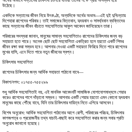
অর্থের অভাবে সন্তানের চিকিৎসা চালিয়ে যাওয়া তাদের পক্ষে প্রায় অসম্ভব হয়ে
উঠেছে।
একদিকে সন্তানের জীবন নিয়ে উৎকণ্ঠা, অন্যদিকে অর্থের অভাব—এই দুই দুশ্চিন্তায়
দিশেহারা রাশেদের পরিবার। তাই সমাজের বিত্তবান, হৃদয়বান ও সামর্থ্যবান ব্যক্তিদের
কাছে সন্তানের জীবন বাঁচাতে সহযোগিতার আকুল আবেদন জানিয়েছেন তারা।
পরিবারের সদস্যরা জানান, মানুষের সামান্য সহযোগিতাও রাশেদের চিকিৎসার জন্য বড়
সহায়তা হতে পারে। অনেক ছোট ছোট সহযোগিতা একত্রিত হলে হয়তো একটি শিশুর
জীবন রক্ষা করা সম্ভব হবে। আপনার দেওয়া একটি সহায়তা ফিরিয়ে দিতে পারে রাশেদের
মুখের হাসি, এনে দিতে পারে নতুন জীবনের স্বপ্ন।
চিকিৎসায় সহযোগিতা
রাশেদের চিকিৎসার জন্য আর্থিক সহায়তা পাঠানো যাবে—
বিকাশ/নগদ: ০১৭৫৫-৭৫৫২৯৯
শুধু আর্থিক সহযোগিতাই নয়, এই মানবিক আবেদনটি সামাজিক যোগাযোগমাধ্যমে শেয়ার
করেও রাশেদের পাশে দাঁড়ানো সম্ভব। আপনার একটি শেয়ার হয়তো এমন কোনো হৃদয়বান
মানুষের কাছে পৌঁছে যাবে, যিনি তার চিকিৎসার দায়িত্ব নিতে এগিয়ে আসবেন।
বিশেষ অনুরোধ: আর্থিক সহযোগিতা পাঠানোর আগে রোগী, পরিবারের পরিচয়, চিকিৎসার
কাগজপত্র ও প্রয়োজনীয় তথ্য যাচাই-বাছাই করে সহযোগিতা করার জন্য সবার প্রতি
অনুরোধ জানানো হয়েছে।