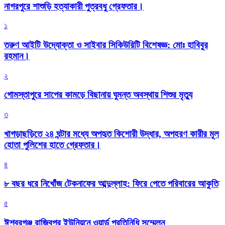
নাগরপুরে শাশুড়ি হত্যাকারী পুত্রবধু গ্রেফতার।
১
তরুণ আইটি উদ্যোক্তা ও সাইবার সিকিউরিটি বিশেষজ্ঞ: মোঃ হাবিবুর
রহমান।
২
গোমস্তাপুরে সাপের কামড়ে বিছানায় ঘুমন্ত অবস্থায় শিশুর মৃত্যু
৩
খাগড়াছড়িতে ২৪ ঘন্টার মধ্যে অপহৃত কিশোরী উদ্ধার, অপহরণ কারীর মূল
হোতা পুলিশের হাতে গ্রেফতার।
৪
৮ বছর ধরে নিখোঁজ টেকনাফের আব্দুল্লাহ: ফিরে পেতে পরিবারের আকুতি
৫
ঈশ্বরগঞ্জ রাজিবপুর ইউনিয়নে ওয়ার্ড প্রতিনিধি সম্মেলন