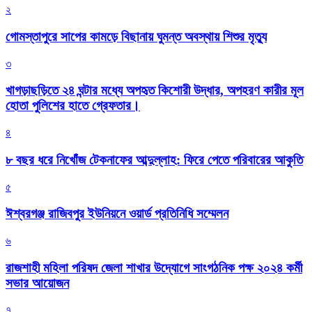
২
গোমস্তাপুরে সাপের কামড়ে বিছানায় ঘুমন্ত অবস্থায় শিশুর মৃত্যু
৩
খাগড়াছড়িতে ২৪ ঘন্টার মধ্যে অপহৃত কিশোরী উদ্ধার, অপহরণ কারীর মূল
হোতা পুলিশের হাতে গ্রেফতার।
৪
৮ বছর ধরে নিখোঁজ টেকনাফের আব্দুল্লাহ: ফিরে পেতে পরিবারের আকুতি
৫
ঈশ্বরগঞ্জ রাজিবপুর ইউনিয়নে ওয়ার্ড প্রতিনিধি সম্মেলন
৬
রাজশাহী মহিলা পরিষদ জেলা শাখার উদ্যোগে সাংগঠনিক পক্ষ ২০২৪ কর্মী
সভার আয়োজন
৭