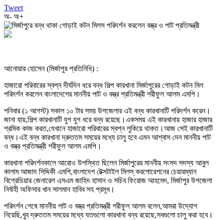
Tweet
অ-
অ+
আনোয়ার হোসেন (মির্জাপুর প্রতিনিধি) :
হাজারো পরিবারের স্বপ্ন দীর্ঘদিন ধরে বন্ধ শিল্প কারখানা মির্জাপুরের গোড়াই কটন মিল
পরিদর্শন করলেন বাংলাদেশের মাননীয় পাট ও বস্ত্র প্রতিমন্ত্রী শরীফুল আলম এমপি।
শনিবার (১ আগস্ট) সকাল ১০ টার সময় উপজেলার এই বন্ধ কারখানাটি পরিদর্শন করেন।
জানা যায়,শিল্প কারখানাটি যুগ যুগ ধরে বন্ধ রয়েছে।একসময় এই কারখানায় হাজার হাজার
শ্রমিক কাজ করত,যেখানে হাজারো পরিবারের স্বপ্ন লুকিয়ে থাকত।আজ সেই কারখানাটি
বন্ধ।এই বন্ধ কারখানা দ্রুততম সময়ের মধ্যে চালু হবে এমন আশ্বাস দেন মাননীয় পাট
ও বস্ত্র প্রতিমন্ত্রী শরীফুল আলম এমপি।
কারখানা পরিদর্শনকালে আরোও উপস্থিত ছিলেন মির্জাপুরের মাননীয় সংসদ সদস্য আবুল
কালাম আজাদ সিদ্দিকী এমপি,বাংলাদেশ টেক্সটাইল মিলস্ করপোরেশনের চেয়ারম্যান
বিগ্রেডিয়ার জেনারেল এসএম জাহিদ হাসান ও সচিব ফিরোজ আহমেদ, মির্জাপুর উপজেলা
নির্বাহী অফিসার খান সালমান হাবিব সহ প্রমূখ।
পরিদর্শন শেষে মাননীয় পাট ও বস্ত্র প্রতিমন্ত্রী শরীফুল আলম বলেন,আমরা উদ্যোগ
নিয়েছি,খুব দ্রুততম সময়ের মধ্যে যতগুলো কারখানা বন্ধ রয়েছে,সবগুলো চালু করা হবে।