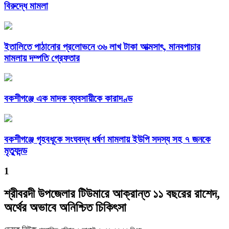
বিরুদ্ধে মামলা
ইতালিতে পাঠানোর প্রলোভনে ৩৬ লাখ টাকা আত্মসাৎ, মানবপাচার
মামলায় দম্পতি গ্রেফতার
বকশীগঞ্জে এক মাদক ব্যবসায়ীকে কারাদণ্ড
বকশীগঞ্জে গৃহবধূকে সংঘবদ্ধ ধর্ষণ মামলায় ইউপি সদস্য সহ ৭ জনকে
মৃত্যুদন্ড
1
শ্রীবরদী উপজেলার টিউমারে আক্রান্ত ১১ বছরের রাশেদ,
অর্থের অভাবে অনিশ্চিত চিকিৎসা