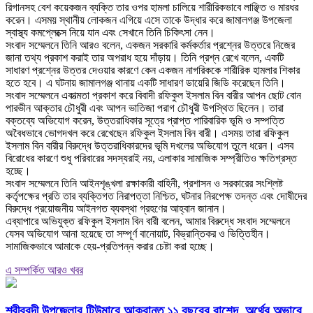
রিগানসহ বেশ কয়েকজন ব্যক্তি তার ওপর হামলা চালিয়ে শারীরিকভাবে লাঞ্ছিত ও মারধর
করেন। এসময় স্থানীয় লোকজন এগিয়ে এসে তাকে উদ্ধার করে জামালগঞ্জ উপজেলা
স্বাস্থ্য কমপ্লেক্সে নিয়ে যান এবং সেখানে তিনি চিকিৎসা নেন।
‎সংবাদ সম্মেলনে তিনি আরও বলেন, একজন সরকারি কর্মকর্তার প্রশ্নের উত্তরে নিজের
জানা তথ্য প্রকাশ করাই তার অপরাধ হয়ে দাঁড়ায়। তিনি প্রশ্ন রেখে বলেন, একটি
সাধারণ প্রশ্নের উত্তর দেওয়ার কারণে কেন একজন নাগরিককে শারীরিক হামলার শিকার
হতে হবে। এ ঘটনায় জামালগঞ্জ থানায় একটি সাধারণ ডায়েরি জিডি করেছেন তিনি।
‎সংবাদ সম্মেলনে একাত্মতা প্রকাশ করে বিবাদী রফিকুল ইসলাম বিন বারীর আপন ছোট বোন
পারভীন আক্তার চৌধুরী এবং আপন ভাতিজা পরাগ চৌধুরী উপস্থিত ছিলেন। তারা
বক্তব্যে অভিযোগ করেন, উত্তরাধিকার সূত্রে প্রাপ্ত পারিবারিক ভূমি ও সম্পত্তি
অবৈধভাবে ভোগদখল করে রেখেছেন রফিকুল ইসলাম বিন বারী। এসময় তারা রফিকুল
ইসলাম বিন বারীর বিরুদ্ধে উত্তরাধিকারদের ভূমি দখলের অভিযোগ তুলে ধরেন। এসব
বিরোধের কারণে শুধু পরিবারের সদস্যরাই নয়, এলাকার সামাজিক সম্প্রীতিও ক্ষতিগ্রস্ত
হচ্ছে।
‎সংবাদ সম্মেলনে তিনি আইনশৃঙ্খলা রক্ষাকারী বাহিনী, প্রশাসন ও সরকারের সংশ্লিষ্ট
কর্তৃপক্ষের প্রতি তার ব্যক্তিগত নিরাপত্তা নিশ্চিত, ঘটনার নিরপেক্ষ তদন্ত এবং দোষীদের
বিরুদ্ধে প্রয়োজনীয় আইনগত ব্যবস্থা গ্রহণের আহ্বান জানান।
‎এব্যাপারে অভিযুক্ত রফিকুল ইসলাম বিন বারী বলেন, আমার বিরুদ্ধে সংবাদ সম্মেলনে
যেসব অভিযোগ আনা হয়েছে তা সম্পূর্ণ বানোয়াট, বিভ্রান্তিকর ও ভিত্তিহীন।
সামাজিকভাবে আমাকে হেয়-প্রতিপন্ন করার চেষ্টা করা হচ্ছে।
এ সম্পর্কিত আরও খবর
শ্রীবরদী উপজেলার টিউমারে আক্রান্ত ১১ বছরের রাশেদ, অর্থের অভাবে