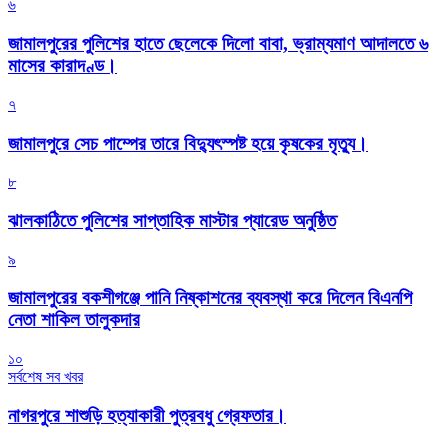
৬
জামালপুরের পুলিশের হাতে ছেলেকে দিলো বাবা, ভ্রাম্যমাণ আদালতে ৬
মাসের কারাদণ্ড।
৭
জামালপুরে সেচ পাম্পের তারে বিদ্যুৎস্পষ্ট হয়ে কৃষকের মৃত্যু।
৮
‎ঝালকাঠিতে পুলিশের সাপ্তাহিক মাস্টার প্যারেড অনুষ্ঠিত
৯
জামালপুরের বকশীগঞ্জে পানি নিষ্কাশনের ব্যবস্থা করে দিলেন বিএনপি
নেতা শাকিল তালুকদার
১০
সর্বশেষ সব খবর
নাগরপুরে শাশুড়ি হত্যাকারী পুত্রবধু গ্রেফতার।