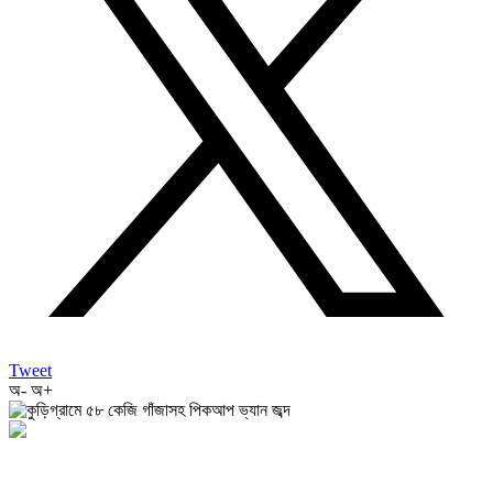
Tweet
অ-
অ+