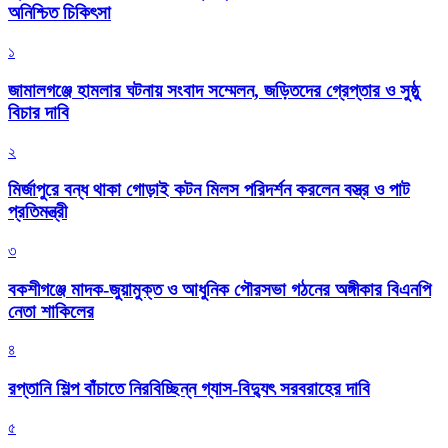
অনিশ্চিত চিকিৎসা
১
জামালগঞ্জে হামলার ঘটনায় সংবাদ সম্মেলন, জড়িতদের গ্রেপ্তার ও সুষ্ঠু
বিচার দাবি
২
মির্জাপুরে বন্ধ থাকা গোড়াই কটন মিলস পরিদর্শন করলেন বস্ত্র ও পাট
প্রতিমন্ত্রী
৩
বকশীগঞ্জে মাদক-জুয়ামুক্ত ও আধুনিক পৌরসভা গঠনের অঙ্গীকার বিএনপি
নেতা শাকিলের
৪
রপ্তানি শিল্প বাঁচাতে নিরবিচ্ছিন্ন গ্যাস-বিদ্যুৎ সরবরাহের দাবি
৫