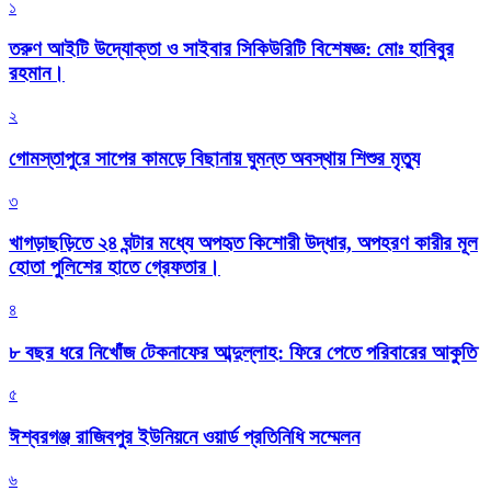
১
তরুণ আইটি উদ্যোক্তা ও সাইবার সিকিউরিটি বিশেষজ্ঞ: মোঃ হাবিবুর
রহমান।
২
গোমস্তাপুরে সাপের কামড়ে বিছানায় ঘুমন্ত অবস্থায় শিশুর মৃত্যু
৩
খাগড়াছড়িতে ২৪ ঘন্টার মধ্যে অপহৃত কিশোরী উদ্ধার, অপহরণ কারীর মূল
হোতা পুলিশের হাতে গ্রেফতার।
৪
৮ বছর ধরে নিখোঁজ টেকনাফের আব্দুল্লাহ: ফিরে পেতে পরিবারের আকুতি
৫
ঈশ্বরগঞ্জ রাজিবপুর ইউনিয়নে ওয়ার্ড প্রতিনিধি সম্মেলন
৬