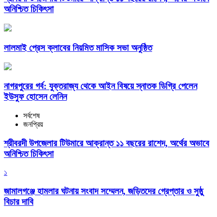
অনিশ্চিত চিকিৎসা
লালমাই প্রেস ক্লাবের নিয়মিত মাসিক সভা অনুষ্ঠিত
নাগরপুরের গর্ব: যুক্তরাজ্য থেকে আইন বিষয়ে স্নাতক ডিগ্রি পেলেন
ইউসুফ হোসেন লেনিন
সর্বশেষ
জনপ্রিয়
শ্রীবরদী উপজেলার টিউমারে আক্রান্ত ১১ বছরের রাশেদ, অর্থের অভাবে
অনিশ্চিত চিকিৎসা
১
জামালগঞ্জে হামলার ঘটনায় সংবাদ সম্মেলন, জড়িতদের গ্রেপ্তার ও সুষ্ঠু
বিচার দাবি