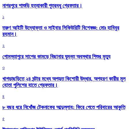
নাগরপুরে শাশুড়ি হত্যাকারী পুত্রবধু গ্রেফতার।
১
তরুণ আইটি উদ্যোক্তা ও সাইবার সিকিউরিটি বিশেষজ্ঞ: মোঃ হাবিবুর
রহমান।
২
গোমস্তাপুরে সাপের কামড়ে বিছানায় ঘুমন্ত অবস্থায় শিশুর মৃত্যু
৩
খাগড়াছড়িতে ২৪ ঘন্টার মধ্যে অপহৃত কিশোরী উদ্ধার, অপহরণ কারীর মূল
হোতা পুলিশের হাতে গ্রেফতার।
৪
৮ বছর ধরে নিখোঁজ টেকনাফের আব্দুল্লাহ: ফিরে পেতে পরিবারের আকুতি
৫