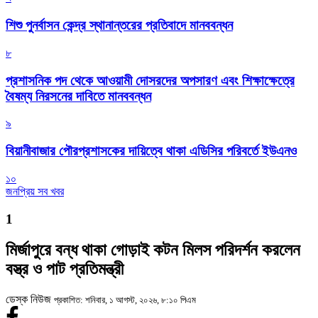
শিশু পুনর্বাসন কেন্দ্র স্থানান্তরের প্রতিবাদে মানববন্ধন
৮
প্রশাসনিক পদ থেকে আওয়ামী দোসরদের অপসারণ এবং শিক্ষাক্ষেত্রে
বৈষম্য নিরসনের দাবিতে মানববন্ধন
৯
বিয়ানীবাজার পৌরপ্রশাসকের দায়িত্বে থাকা এডিসির পরিবর্তে ইউএনও
১০
জনপ্রিয় সব খবর
1
মির্জাপুরে বন্ধ থাকা গোড়াই কটন মিলস পরিদর্শন করলেন
বস্ত্র ও পাট প্রতিমন্ত্রী
ডেস্ক নিউজ
প্রকাশিত: শনিবার, ১ আগস্ট, ২০২৬, ৮:১০ পিএম