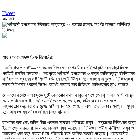
Tweet
অ-
অ+
শাওন আহাম্মেদ= স্টাফ রিপোর্টারঃ
“আমি বাঁচতে চাই”—১১ বছরের শিশু মো. রাশেদ মিয়ার এই আকুতি যেন নাড়া দিচ্ছে
প্রতিটি মানবিক হৃদয়কে। শেরপুরের শ্রীবরদী উপজেলার ৩ নম্বর কাকিলাকুড়া ইউনিয়নের
খাটিয়াডাঙ্গা গ্রামের এই শিশুটি বর্তমানে পেটে টিউমার নিয়ে গুরুতর অসুস্থ। চিকিৎসকরা
দ্রুত চিকিৎসার পরামর্শ দিলেও অর্থের অভাবে তার চিকিৎসা অনিশ্চয়তার মুখে পড়েছে।
যে বয়সে রাশেদের মাঠজুড়ে ছুটে বেড়ানোর কথা, বন্ধুদের সঙ্গে খেলাধুলা আর হাসি-আনন্দে
সময় কাটানোর কথা, সেই বয়সেই তাকে লড়তে হচ্ছে কঠিন এক রোগের সঙ্গে।
অসুস্থতার যন্ত্রণায় তার মুখের হাসি ম্লান হয়ে গেছে। এখন তার একটাই স্বপ্ন—সুস্থ
হয়ে আবারও স্বাভাবিক জীবনে ফিরে যাওয়া।
রাশেদের বাবা মো. রাকিব মিয়া একজন সাধারণ পরিবারের মানুষ। সন্তানের চিকিৎসার জন্য
ইতোমধ্যে ধার-দেনা করে অনেক অর্থ ব্যয় করেছেন। চিকিৎসা, পরীক্ষা-নিরীক্ষা, ওষুধ ও
অন্যান্য খরচ বহন করতে গিয়ে পরিবারটি চরম আর্থিক সংকটে পড়েছে। প্রয়োজনীয়