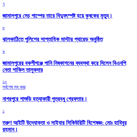
৭
জামালপুরে সেচ পাম্পের তারে বিদ্যুৎস্পষ্ট হয়ে কৃষকের মৃত্যু।
৮
‎ঝালকাঠিতে পুলিশের সাপ্তাহিক মাস্টার প্যারেড অনুষ্ঠিত
৯
জামালপুরের বকশীগঞ্জে পানি নিষ্কাশনের ব্যবস্থা করে দিলেন বিএনপি
নেতা শাকিল তালুকদার
১০
সর্বশেষ সব খবর
নাগরপুরে শাশুড়ি হত্যাকারী পুত্রবধু গ্রেফতার।
১
তরুণ আইটি উদ্যোক্তা ও সাইবার সিকিউরিটি বিশেষজ্ঞ: মোঃ হাবিবুর
রহমান।