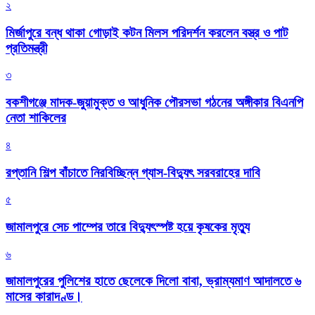
২
মির্জাপুরে বন্ধ থাকা গোড়াই কটন মিলস পরিদর্শন করলেন বস্ত্র ও পাট
প্রতিমন্ত্রী
৩
বকশীগঞ্জে মাদক-জুয়ামুক্ত ও আধুনিক পৌরসভা গঠনের অঙ্গীকার বিএনপি
নেতা শাকিলের
৪
রপ্তানি শিল্প বাঁচাতে নিরবিচ্ছিন্ন গ্যাস-বিদ্যুৎ সরবরাহের দাবি
৫
জামালপুরে সেচ পাম্পের তারে বিদ্যুৎস্পষ্ট হয়ে কৃষকের মৃত্যু
৬
জামালপুরের পুলিশের হাতে ছেলেকে দিলো বাবা, ভ্রাম্যমাণ আদালতে ৬
মাসের কারাদণ্ড।