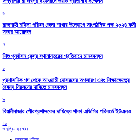
ঈশ্বরগঞ্জ রাজিবপুর ইউনিয়নে ওয়ার্ড প্রতিনিধি সম্মেলন
৬
রাজশাহী মহিলা পরিষদ জেলা শাখার উদ্যোগে সাংগঠনিক পক্ষ ২০২৪ কর্মী
সভার আয়োজন
৭
শিশু পুনর্বাসন কেন্দ্র স্থানান্তরের প্রতিবাদে মানববন্ধন
৮
প্রশাসনিক পদ থেকে আওয়ামী দোসরদের অপসারণ এবং শিক্ষাক্ষেত্রে
বৈষম্য নিরসনের দাবিতে মানববন্ধন
৯
বিয়ানীবাজার পৌরপ্রশাসকের দায়িত্বে থাকা এডিসির পরিবর্তে ইউএনও
১০
জনপ্রিয় সব খবর
আমাদের পরিবার