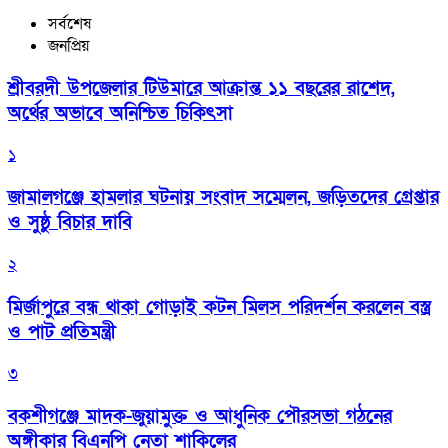
সর্বশেষ
জনপ্রিয়
শ্রীবরদী উপজেলার টিউমারে আক্রান্ত ১১ বছরের রাশেদ,
অর্থের অভাবে অনিশ্চিত চিকিৎসা
১
জামালগঞ্জে হামলার ঘটনায় সংবাদ সম্মেলন, জড়িতদের গ্রেপ্তার
ও সুষ্ঠু বিচার দাবি
২
মির্জাপুরে বন্ধ থাকা গোড়াই কটন মিলস পরিদর্শন করলেন বস্ত্র
ও পাট প্রতিমন্ত্রী
৩
বকশীগঞ্জে মাদক-জুয়ামুক্ত ও আধুনিক পৌরসভা গঠনের
অঙ্গীকার বিএনপি নেতা শাকিলের