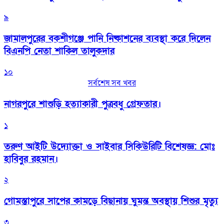
৯
জামালপুরের বকশীগঞ্জে পানি নিষ্কাশনের ব্যবস্থা করে দিলেন
বিএনপি নেতা শাকিল তালুকদার
১০
সর্বশেষ সব খবর
নাগরপুরে শাশুড়ি হত্যাকারী পুত্রবধু গ্রেফতার।
১
তরুণ আইটি উদ্যোক্তা ও সাইবার সিকিউরিটি বিশেষজ্ঞ: মোঃ
হাবিবুর রহমান।
২
গোমস্তাপুরে সাপের কামড়ে বিছানায় ঘুমন্ত অবস্থায় শিশুর মৃত্যু
৩