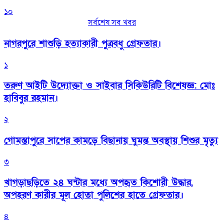
১০
সর্বশেষ সব খবর
নাগরপুরে শাশুড়ি হত্যাকারী পুত্রবধু গ্রেফতার।
১
তরুণ আইটি উদ্যোক্তা ও সাইবার সিকিউরিটি বিশেষজ্ঞ: মোঃ
হাবিবুর রহমান।
২
গোমস্তাপুরে সাপের কামড়ে বিছানায় ঘুমন্ত অবস্থায় শিশুর মৃত্যু
৩
খাগড়াছড়িতে ২৪ ঘন্টার মধ্যে অপহৃত কিশোরী উদ্ধার,
অপহরণ কারীর মূল হোতা পুলিশের হাতে গ্রেফতার।
৪