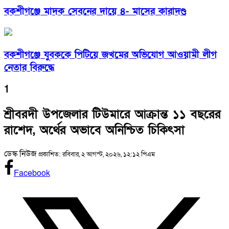
বকশীগঞ্জে মাদক সেবনের দায়ে ৪- মাসের কারাদণ্ড
বকশীগঞ্জে যুবককে পিটিয়ে জখমের অভিযোগ আওয়ামী লীগ
নেতার বিরুদ্ধে
1
শ্রীবরদী উপজেলার টিউমারে আক্রান্ত ১১ বছরের
রাশেদ, অর্থের অভাবে অনিশ্চিত চিকিৎসা
ডেস্ক নিউজ
প্রকাশিত: রবিবার, ২ আগস্ট, ২০২৬, ১২:১২ পিএম
Facebook