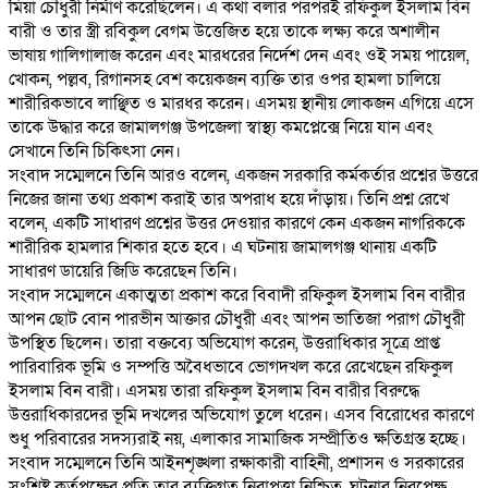
মিয়া চৌধুরী নির্মাণ করেছিলেন। এ কথা বলার পরপরই রফিকুল ইসলাম বিন
বারী ও তার স্ত্রী রবিকুল বেগম উত্তেজিত হয়ে তাকে লক্ষ্য করে অশালীন
ভাষায় গালিগালাজ করেন এবং মারধরের নির্দেশ দেন এবং ওই সময় পায়েল,
খোকন, পল্লব, রিগানসহ বেশ কয়েকজন ব্যক্তি তার ওপর হামলা চালিয়ে
শারীরিকভাবে লাঞ্ছিত ও মারধর করেন। এসময় স্থানীয় লোকজন এগিয়ে এসে
তাকে উদ্ধার করে জামালগঞ্জ উপজেলা স্বাস্থ্য কমপ্লেক্সে নিয়ে যান এবং
সেখানে তিনি চিকিৎসা নেন।
‎সংবাদ সম্মেলনে তিনি আরও বলেন, একজন সরকারি কর্মকর্তার প্রশ্নের উত্তরে
নিজের জানা তথ্য প্রকাশ করাই তার অপরাধ হয়ে দাঁড়ায়। তিনি প্রশ্ন রেখে
বলেন, একটি সাধারণ প্রশ্নের উত্তর দেওয়ার কারণে কেন একজন নাগরিককে
শারীরিক হামলার শিকার হতে হবে। এ ঘটনায় জামালগঞ্জ থানায় একটি
সাধারণ ডায়েরি জিডি করেছেন তিনি।
‎সংবাদ সম্মেলনে একাত্মতা প্রকাশ করে বিবাদী রফিকুল ইসলাম বিন বারীর
আপন ছোট বোন পারভীন আক্তার চৌধুরী এবং আপন ভাতিজা পরাগ চৌধুরী
উপস্থিত ছিলেন। তারা বক্তব্যে অভিযোগ করেন, উত্তরাধিকার সূত্রে প্রাপ্ত
পারিবারিক ভূমি ও সম্পত্তি অবৈধভাবে ভোগদখল করে রেখেছেন রফিকুল
ইসলাম বিন বারী। এসময় তারা রফিকুল ইসলাম বিন বারীর বিরুদ্ধে
উত্তরাধিকারদের ভূমি দখলের অভিযোগ তুলে ধরেন। এসব বিরোধের কারণে
শুধু পরিবারের সদস্যরাই নয়, এলাকার সামাজিক সম্প্রীতিও ক্ষতিগ্রস্ত হচ্ছে।
‎সংবাদ সম্মেলনে তিনি আইনশৃঙ্খলা রক্ষাকারী বাহিনী, প্রশাসন ও সরকারের
সংশ্লিষ্ট কর্তৃপক্ষের প্রতি তার ব্যক্তিগত নিরাপত্তা নিশ্চিত, ঘটনার নিরপেক্ষ