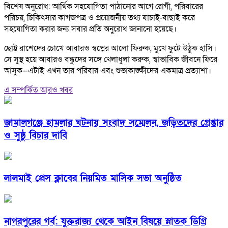
বিশেষ অনুরোধ: আর্থিক সহযোগিতা পাঠানোর আগে রোগী, পরিবারের
পরিচয়, চিকিৎসার কাগজপত্র ও প্রয়োজনীয় তথ্য যাচাই-বাছাই করে
সহযোগিতা করার জন্য সবার প্রতি অনুরোধ জানানো হয়েছে।
ছোট্ট রাশেদের চোখে আবারও স্বপ্নের আলো ফিরুক, মুখে ফুটে উঠুক হাসি।
সে সুস্থ হয়ে আবারও বন্ধুদের সঙ্গে খেলাধুলা করুক, স্বাভাবিক জীবনে ফিরে
আসুক—এটাই এখন তার পরিবার এবং শুভাকাঙ্ক্ষীদের একমাত্র প্রত্যাশা।
এ সম্পর্কিত আরও খবর
জামালগঞ্জে হামলার ঘটনায় সংবাদ সম্মেলন, জড়িতদের গ্রেপ্তার
ও সুষ্ঠু বিচার দাবি
লালমাই প্রেস ক্লাবের নিয়মিত মাসিক সভা অনুষ্ঠিত
নাগরপুরের গর্ব: যুক্তরাজ্য থেকে আইন বিষয়ে স্নাতক ডিগ্রি