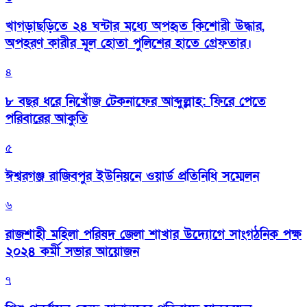
খাগড়াছড়িতে ২৪ ঘন্টার মধ্যে অপহৃত কিশোরী উদ্ধার,
অপহরণ কারীর মূল হোতা পুলিশের হাতে গ্রেফতার।
৪
৮ বছর ধরে নিখোঁজ টেকনাফের আব্দুল্লাহ: ফিরে পেতে
পরিবারের আকুতি
৫
ঈশ্বরগঞ্জ রাজিবপুর ইউনিয়নে ওয়ার্ড প্রতিনিধি সম্মেলন
৬
রাজশাহী মহিলা পরিষদ জেলা শাখার উদ্যোগে সাংগঠনিক পক্ষ
২০২৪ কর্মী সভার আয়োজন
৭