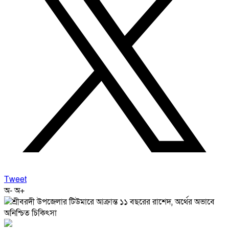
Tweet
অ-
অ+