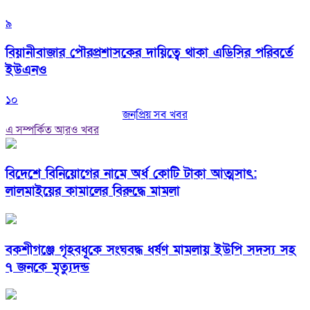
৯
বিয়ানীবাজার পৌরপ্রশাসকের দায়িত্বে থাকা এডিসির পরিবর্তে
ইউএনও
১০
জনপ্রিয় সব খবর
এ সম্পর্কিত আরও খবর
বিদেশে বিনিয়োগের নামে অর্ধ কোটি টাকা আত্মসাৎ:
লালমাইয়ের কামালের বিরুদ্ধে মামলা
বকশীগঞ্জে গৃহবধূকে সংঘবদ্ধ ধর্ষণ মামলায় ইউপি সদস্য সহ
৭ জনকে মৃত্যুদন্ড