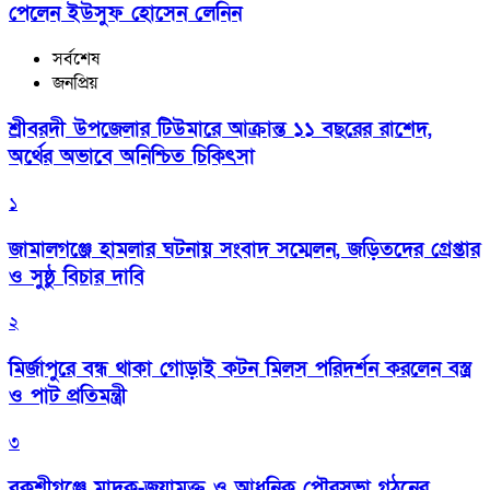
পেলেন ইউসুফ হোসেন লেনিন
সর্বশেষ
জনপ্রিয়
শ্রীবরদী উপজেলার টিউমারে আক্রান্ত ১১ বছরের রাশেদ,
অর্থের অভাবে অনিশ্চিত চিকিৎসা
১
জামালগঞ্জে হামলার ঘটনায় সংবাদ সম্মেলন, জড়িতদের গ্রেপ্তার
ও সুষ্ঠু বিচার দাবি
২
মির্জাপুরে বন্ধ থাকা গোড়াই কটন মিলস পরিদর্শন করলেন বস্ত্র
ও পাট প্রতিমন্ত্রী
৩
বকশীগঞ্জে মাদক-জুয়ামুক্ত ও আধুনিক পৌরসভা গঠনের