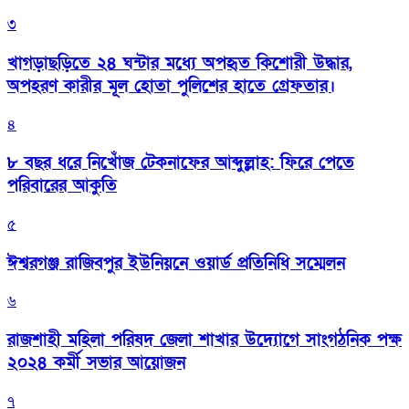
৩
খাগড়াছড়িতে ২৪ ঘন্টার মধ্যে অপহৃত কিশোরী উদ্ধার,
অপহরণ কারীর মূল হোতা পুলিশের হাতে গ্রেফতার।
৪
৮ বছর ধরে নিখোঁজ টেকনাফের আব্দুল্লাহ: ফিরে পেতে
পরিবারের আকুতি
৫
ঈশ্বরগঞ্জ রাজিবপুর ইউনিয়নে ওয়ার্ড প্রতিনিধি সম্মেলন
৬
রাজশাহী মহিলা পরিষদ জেলা শাখার উদ্যোগে সাংগঠনিক পক্ষ
২০২৪ কর্মী সভার আয়োজন
৭