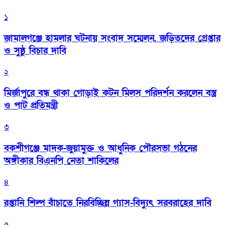
১
জামালগঞ্জে হামলার ঘটনায় সংবাদ সম্মেলন, জড়িতদের গ্রেপ্তার
ও সুষ্ঠু বিচার দাবি
২
মির্জাপুরে বন্ধ থাকা গোড়াই কটন মিলস পরিদর্শন করলেন বস্ত্র
ও পাট প্রতিমন্ত্রী
৩
বকশীগঞ্জে মাদক-জুয়ামুক্ত ও আধুনিক পৌরসভা গঠনের
অঙ্গীকার বিএনপি নেতা শাকিলের
৪
রপ্তানি শিল্প বাঁচাতে নিরবিচ্ছিন্ন গ্যাস-বিদ্যুৎ সরবরাহের দাবি
৫