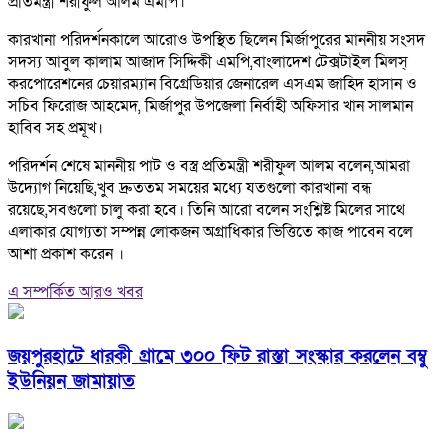
প্রতিমন্ত্রী শরীফুল আলম এমপি।
কারখানা পরিদর্শনকালে আরোও উপস্থিত ছিলেন মির্জাপুরের মাননীয় সংসদ
সদস্য আবুল কালাম আজাদ সিদ্দিকী এমপি,বাংলাদেশ টেক্সটাইল মিলস্
করপোরেশনের চেয়ারম্যান বিগ্রেডিয়ার জেনারেল এসএম জাহিদ হাসান ও
সচিব ফিরোজ আহমেদ, মির্জাপুর উপজেলা নির্বাহী অফিসার খান সালমান
হাবিব সহ প্রমূখ।
পরিদর্শন শেষে মাননীয় পাট ও বস্ত্র প্রতিমন্ত্রী শরীফুল আলম বলেন,আমরা
উদ্যোগ নিয়েছি,খুব দ্রুততম সময়ের মধ্যে যতগুলো কারখানা বন্ধ
রয়েছে,সবগুলো চালু করা হবে। তিনি আরো বলেন সংশ্লিষ্ট মিলের সাথে
এলাকার যোগ্যতা সম্পন্ন লোকজন অগ্রাধিকার ভিত্তিতে কাজ পাবেন বলে
আশা প্রকাশ করেন ।
এ সম্পর্কিত আরও খবর
জয়পুরহাটে ধারকী গ্রামে ৩০০ ফিট রাস্তা সংস্কার করলেন বম্বু
ইউনিয়ন জামায়াত