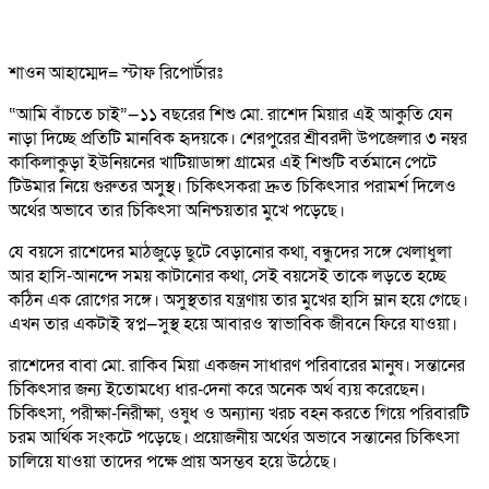
শাওন আহাম্মেদ= স্টাফ রিপোর্টারঃ
“আমি বাঁচতে চাই”—১১ বছরের শিশু মো. রাশেদ মিয়ার এই আকুতি যেন
নাড়া দিচ্ছে প্রতিটি মানবিক হৃদয়কে। শেরপুরের শ্রীবরদী উপজেলার ৩ নম্বর
কাকিলাকুড়া ইউনিয়নের খাটিয়াডাঙ্গা গ্রামের এই শিশুটি বর্তমানে পেটে
টিউমার নিয়ে গুরুতর অসুস্থ। চিকিৎসকরা দ্রুত চিকিৎসার পরামর্শ দিলেও
অর্থের অভাবে তার চিকিৎসা অনিশ্চয়তার মুখে পড়েছে।
যে বয়সে রাশেদের মাঠজুড়ে ছুটে বেড়ানোর কথা, বন্ধুদের সঙ্গে খেলাধুলা
আর হাসি-আনন্দে সময় কাটানোর কথা, সেই বয়সেই তাকে লড়তে হচ্ছে
কঠিন এক রোগের সঙ্গে। অসুস্থতার যন্ত্রণায় তার মুখের হাসি ম্লান হয়ে গেছে।
এখন তার একটাই স্বপ্ন—সুস্থ হয়ে আবারও স্বাভাবিক জীবনে ফিরে যাওয়া।
রাশেদের বাবা মো. রাকিব মিয়া একজন সাধারণ পরিবারের মানুষ। সন্তানের
চিকিৎসার জন্য ইতোমধ্যে ধার-দেনা করে অনেক অর্থ ব্যয় করেছেন।
চিকিৎসা, পরীক্ষা-নিরীক্ষা, ওষুধ ও অন্যান্য খরচ বহন করতে গিয়ে পরিবারটি
চরম আর্থিক সংকটে পড়েছে। প্রয়োজনীয় অর্থের অভাবে সন্তানের চিকিৎসা
চালিয়ে যাওয়া তাদের পক্ষে প্রায় অসম্ভব হয়ে উঠেছে।