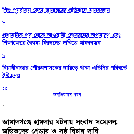
শিশু পুনর্বাসন কেন্দ্র স্থানান্তরের প্রতিবাদে মানববন্ধন
৮
প্রশাসনিক পদ থেকে আওয়ামী দোসরদের অপসারণ এবং
শিক্ষাক্ষেত্রে বৈষম্য নিরসনের দাবিতে মানববন্ধন
৯
বিয়ানীবাজার পৌরপ্রশাসকের দায়িত্বে থাকা এডিসির পরিবর্তে
ইউএনও
১০
জনপ্রিয় সব খবর
1
জামালগঞ্জে হামলার ঘটনায় সংবাদ সম্মেলন,
জড়িতদের গ্রেপ্তার ও সুষ্ঠু বিচার দাবি