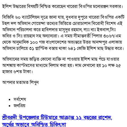
ইলিশ উদ্ধারের বিষয়টি নিশ্চিত করেছেন খারেরা বিওপির মনোরঞ্জন সরকার।
বিজিবি ৬০ ব্যাটেলিয়ন সূত্রে জানা যায়, বুধবার দুপুরে খারেরা বিওপির একটি
টহল দল অভিযান গোয়েন্দা তথ্যের ভিত্তিতে চোরাচালান বিরোধী বিশেষ এই
অভিযান পরিচালনা করে হাবিলদার মাসুদুর রহমান, ল্যঃ নাঃ ইকবাল,সিঃ
কবির ও সিঃ রায়হান সহ অন্যান্যরা। এ সময় সীমান্তবর্তী পিলার ৩০৬৭/এম
থেকে আনুমানিক ১০০ গজ বাংলাদেশের অভ্যন্তরে উত্তর আনন্দপুর এলাকায়
অভিযান চালিয়ে ৩১ প্লাস্টিক বস্তায় থাকা ৬৪১ কেজি ইলিশ মাছ উদ্ধার করে।
অভিযানের সময় জড়িত কোনো ব্যক্তি না পাওয়ায় ইলিশ মাছ পঁচে যাওয়ার
আশঙ্কায় কাস্টমসের মাধ্যমে নিলাম করা হয়। দাম দেখানো হয় ১০ লক্ষ ২৫
হাজার ৬শত টাকা।
আপনার মতামত লিখুন
সর্বশেষ
জনপ্রিয়
শ্রীবরদী উপজেলার টিউমারে আক্রান্ত ১১ বছরের রাশেদ,
অর্থের অভাবে অনিশ্চিত চিকিৎসা