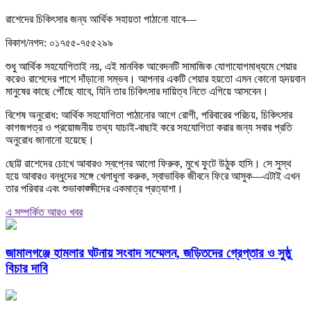
রাশেদের চিকিৎসার জন্য আর্থিক সহায়তা পাঠানো যাবে—
বিকাশ/নগদ: ০১৭৫৫-৭৫৫২৯৯
শুধু আর্থিক সহযোগিতাই নয়, এই মানবিক আবেদনটি সামাজিক যোগাযোগমাধ্যমে শেয়ার
করেও রাশেদের পাশে দাঁড়ানো সম্ভব। আপনার একটি শেয়ার হয়তো এমন কোনো হৃদয়বান
মানুষের কাছে পৌঁছে যাবে, যিনি তার চিকিৎসার দায়িত্ব নিতে এগিয়ে আসবেন।
বিশেষ অনুরোধ: আর্থিক সহযোগিতা পাঠানোর আগে রোগী, পরিবারের পরিচয়, চিকিৎসার
কাগজপত্র ও প্রয়োজনীয় তথ্য যাচাই-বাছাই করে সহযোগিতা করার জন্য সবার প্রতি
অনুরোধ জানানো হয়েছে।
ছোট্ট রাশেদের চোখে আবারও স্বপ্নের আলো ফিরুক, মুখে ফুটে উঠুক হাসি। সে সুস্থ
হয়ে আবারও বন্ধুদের সঙ্গে খেলাধুলা করুক, স্বাভাবিক জীবনে ফিরে আসুক—এটাই এখন
তার পরিবার এবং শুভাকাঙ্ক্ষীদের একমাত্র প্রত্যাশা।
এ সম্পর্কিত আরও খবর
জামালগঞ্জে হামলার ঘটনায় সংবাদ সম্মেলন, জড়িতদের গ্রেপ্তার ও সুষ্ঠু
বিচার দাবি