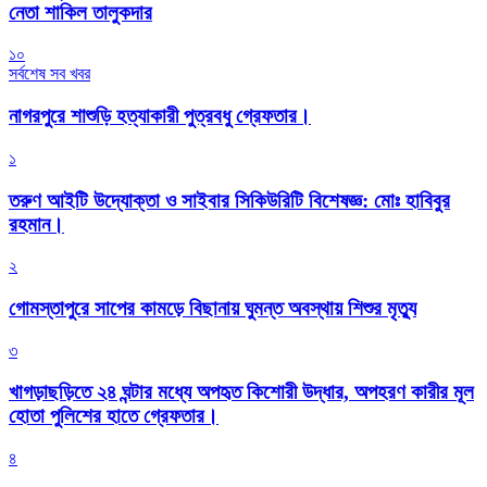
নেতা শাকিল তালুকদার
১০
সর্বশেষ সব খবর
নাগরপুরে শাশুড়ি হত্যাকারী পুত্রবধু গ্রেফতার।
১
তরুণ আইটি উদ্যোক্তা ও সাইবার সিকিউরিটি বিশেষজ্ঞ: মোঃ হাবিবুর
রহমান।
২
গোমস্তাপুরে সাপের কামড়ে বিছানায় ঘুমন্ত অবস্থায় শিশুর মৃত্যু
৩
খাগড়াছড়িতে ২৪ ঘন্টার মধ্যে অপহৃত কিশোরী উদ্ধার, অপহরণ কারীর মূল
হোতা পুলিশের হাতে গ্রেফতার।
৪