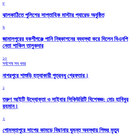
৮
‎ঝালকাঠিতে পুলিশের সাপ্তাহিক মাস্টার প্যারেড অনুষ্ঠিত
৯
জামালপুরের বকশীগঞ্জে পানি নিষ্কাশনের ব্যবস্থা করে দিলেন বিএনপি
নেতা শাকিল তালুকদার
১০
সর্বশেষ সব খবর
নাগরপুরে শাশুড়ি হত্যাকারী পুত্রবধু গ্রেফতার।
১
তরুণ আইটি উদ্যোক্তা ও সাইবার সিকিউরিটি বিশেষজ্ঞ: মোঃ হাবিবুর
রহমান।
২
গোমস্তাপুরে সাপের কামড়ে বিছানায় ঘুমন্ত অবস্থায় শিশুর মৃত্যু