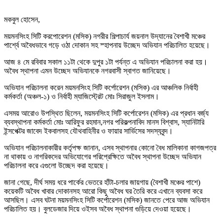
মকবুল হোসেন,
ময়মনসিংহ সিটি করপোরেশন (মসিক) নগরীর শিল্পাচার্য জয়নাল উদ্যানের বৈশাখী মঞ্চের
পার্শ্বে অবৈধভাবে গড়ে ওঠা দোকান সহ স্হাপনায় উচ্ছেদ অভিযান পরিচালিত হয়েছে।
আজ ৪ মে রবিবার সকাল ১১টা থেকে দুপুর ১টা পর্যন্ত এ অভিযান পরিচালনা করা হয়।
অবৈধ স্থাপনা এমন উচ্ছেদ অভিযানকে নগরবাসী স্বাগত জানিয়েছে।
অভিযান পরিচালনা করেন ময়মনসিংহ সিটি কর্পোরেশন (মসিক) এর আঞ্চলিক নির্বাহী
কর্মকর্তা (অঞ্চল-১) ও নির্বাহী ম্যাজিস্ট্রেট মোঃ সিরাজুল ইসলাম।
এসময় আরোও উপস্থিত ছিলেন, ময়মনসিংহ সিটি কর্পোরেশন (মসিক) এর প্রধান বর্জ্য
ব্যবস্থাপনা কর্মকর্তা মোঃ আরিফুর রহমান,নগর পরিকল্পনাবিদ মানস বিশ্বাস, স্যানিটারি
ইন্সপেক্টর জাবেদ ইকবালসহ যৌথবাহিনীর ও ফায়ার সার্ভিসের সদস্যবৃন্দ।
অভিযান পরিচালনাকারীর কর্তৃপক্ষ জানান, এসব স্থাপনার কোনো বৈধ মালিকানা কাগজপত্র
না থাকায় ও নাগরিকদের অভিযোগের পরিপ্রেক্ষিতে অবৈধ স্থাপনা উচ্ছেদ অভিযান
পরিচালনা করে এগুলো উচ্ছেদ করা হয়েছে।
জানা গেছে, দীর্ঘ সময় ধরে পার্কের ভেতরে হাঁটা-চলার জায়গায় (বৈশাখী মঞ্চের পাশে)
কয়েকটি অবৈধ খাবার দোকানসহ আরো কিছু অবৈধ ঘর তৈরি করে এখানে ব্যবসা করে
আসছিল। এসব ঘটনা ময়মনসিংহ সিটি কর্পোরেশন (মসিক) জানতে পেরে আজ অভিযান
পরিচালিত হয়। বুলডেজার দিয়ে ওইসব অবৈধ স্থাপনা গুড়িয়ে দেওয়া হয়েছে।