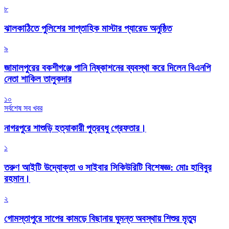
৮
‎ঝালকাঠিতে পুলিশের সাপ্তাহিক মাস্টার প্যারেড অনুষ্ঠিত
৯
জামালপুরের বকশীগঞ্জে পানি নিষ্কাশনের ব্যবস্থা করে দিলেন বিএনপি
নেতা শাকিল তালুকদার
১০
সর্বশেষ সব খবর
নাগরপুরে শাশুড়ি হত্যাকারী পুত্রবধু গ্রেফতার।
১
তরুণ আইটি উদ্যোক্তা ও সাইবার সিকিউরিটি বিশেষজ্ঞ: মোঃ হাবিবুর
রহমান।
২
গোমস্তাপুরে সাপের কামড়ে বিছানায় ঘুমন্ত অবস্থায় শিশুর মৃত্যু