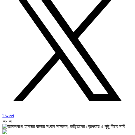
Tweet
অ-
অ+