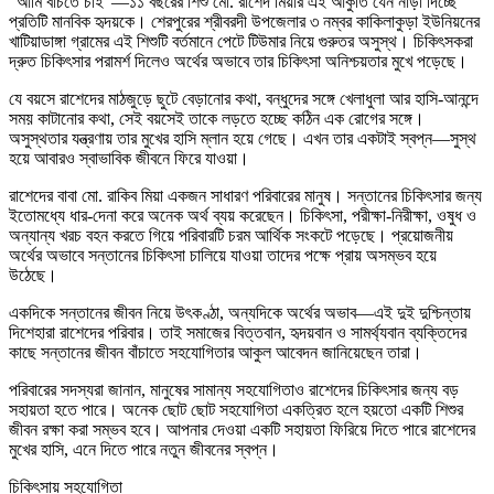
“আমি বাঁচতে চাই”—১১ বছরের শিশু মো. রাশেদ মিয়ার এই আকুতি যেন নাড়া দিচ্ছে
প্রতিটি মানবিক হৃদয়কে। শেরপুরের শ্রীবরদী উপজেলার ৩ নম্বর কাকিলাকুড়া ইউনিয়নের
খাটিয়াডাঙ্গা গ্রামের এই শিশুটি বর্তমানে পেটে টিউমার নিয়ে গুরুতর অসুস্থ। চিকিৎসকরা
দ্রুত চিকিৎসার পরামর্শ দিলেও অর্থের অভাবে তার চিকিৎসা অনিশ্চয়তার মুখে পড়েছে।
যে বয়সে রাশেদের মাঠজুড়ে ছুটে বেড়ানোর কথা, বন্ধুদের সঙ্গে খেলাধুলা আর হাসি-আনন্দে
সময় কাটানোর কথা, সেই বয়সেই তাকে লড়তে হচ্ছে কঠিন এক রোগের সঙ্গে।
অসুস্থতার যন্ত্রণায় তার মুখের হাসি ম্লান হয়ে গেছে। এখন তার একটাই স্বপ্ন—সুস্থ
হয়ে আবারও স্বাভাবিক জীবনে ফিরে যাওয়া।
রাশেদের বাবা মো. রাকিব মিয়া একজন সাধারণ পরিবারের মানুষ। সন্তানের চিকিৎসার জন্য
ইতোমধ্যে ধার-দেনা করে অনেক অর্থ ব্যয় করেছেন। চিকিৎসা, পরীক্ষা-নিরীক্ষা, ওষুধ ও
অন্যান্য খরচ বহন করতে গিয়ে পরিবারটি চরম আর্থিক সংকটে পড়েছে। প্রয়োজনীয়
অর্থের অভাবে সন্তানের চিকিৎসা চালিয়ে যাওয়া তাদের পক্ষে প্রায় অসম্ভব হয়ে
উঠেছে।
একদিকে সন্তানের জীবন নিয়ে উৎকণ্ঠা, অন্যদিকে অর্থের অভাব—এই দুই দুশ্চিন্তায়
দিশেহারা রাশেদের পরিবার। তাই সমাজের বিত্তবান, হৃদয়বান ও সামর্থ্যবান ব্যক্তিদের
কাছে সন্তানের জীবন বাঁচাতে সহযোগিতার আকুল আবেদন জানিয়েছেন তারা।
পরিবারের সদস্যরা জানান, মানুষের সামান্য সহযোগিতাও রাশেদের চিকিৎসার জন্য বড়
সহায়তা হতে পারে। অনেক ছোট ছোট সহযোগিতা একত্রিত হলে হয়তো একটি শিশুর
জীবন রক্ষা করা সম্ভব হবে। আপনার দেওয়া একটি সহায়তা ফিরিয়ে দিতে পারে রাশেদের
মুখের হাসি, এনে দিতে পারে নতুন জীবনের স্বপ্ন।
চিকিৎসায় সহযোগিতা