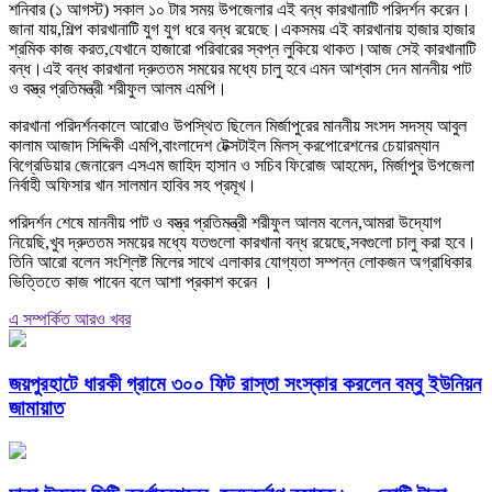
শনিবার (১ আগস্ট) সকাল ১০ টার সময় উপজেলার এই বন্ধ কারখানাটি পরিদর্শন করেন।
জানা যায়,শিল্প কারখানাটি যুগ যুগ ধরে বন্ধ রয়েছে।একসময় এই কারখানায় হাজার হাজার
শ্রমিক কাজ করত,যেখানে হাজারো পরিবারের স্বপ্ন লুকিয়ে থাকত।আজ সেই কারখানাটি
বন্ধ।এই বন্ধ কারখানা দ্রুততম সময়ের মধ্যে চালু হবে এমন আশ্বাস দেন মাননীয় পাট
ও বস্ত্র প্রতিমন্ত্রী শরীফুল আলম এমপি।
কারখানা পরিদর্শনকালে আরোও উপস্থিত ছিলেন মির্জাপুরের মাননীয় সংসদ সদস্য আবুল
কালাম আজাদ সিদ্দিকী এমপি,বাংলাদেশ টেক্সটাইল মিলস্ করপোরেশনের চেয়ারম্যান
বিগ্রেডিয়ার জেনারেল এসএম জাহিদ হাসান ও সচিব ফিরোজ আহমেদ, মির্জাপুর উপজেলা
নির্বাহী অফিসার খান সালমান হাবিব সহ প্রমূখ।
পরিদর্শন শেষে মাননীয় পাট ও বস্ত্র প্রতিমন্ত্রী শরীফুল আলম বলেন,আমরা উদ্যোগ
নিয়েছি,খুব দ্রুততম সময়ের মধ্যে যতগুলো কারখানা বন্ধ রয়েছে,সবগুলো চালু করা হবে।
তিনি আরো বলেন সংশ্লিষ্ট মিলের সাথে এলাকার যোগ্যতা সম্পন্ন লোকজন অগ্রাধিকার
ভিত্তিতে কাজ পাবেন বলে আশা প্রকাশ করেন ।
এ সম্পর্কিত আরও খবর
জয়পুরহাটে ধারকী গ্রামে ৩০০ ফিট রাস্তা সংস্কার করলেন বম্বু ইউনিয়ন
জামায়াত