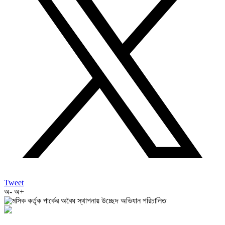
Tweet
অ-
অ+