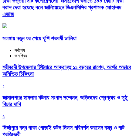
ঢাকা উত্তর সিটি কর্পোরেশনের জনদুর্ভোগ কমাতে ১০০ কোটি টাকা
বরাদ্দ দেয়া হয়েছে বলে জানিয়েছেন ডিএনসিসির প্রশাসক মোহাম্মদ
এজাজ
সলঙ্গায় নতুন ঘর পেয়ে খুশি শতবর্ষী ডালিয়া
সর্বশেষ
জনপ্রিয়
শ্রীবরদী উপজেলার টিউমারে আক্রান্ত ১১ বছরের রাশেদ, অর্থের অভাবে
অনিশ্চিত চিকিৎসা
১
জামালগঞ্জে হামলার ঘটনায় সংবাদ সম্মেলন, জড়িতদের গ্রেপ্তার ও সুষ্ঠু
বিচার দাবি
২
মির্জাপুরে বন্ধ থাকা গোড়াই কটন মিলস পরিদর্শন করলেন বস্ত্র ও পাট
প্রতিমন্ত্রী