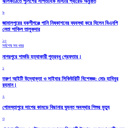
‎ঝালকাঠিতে পুলিশের সাপ্তাহিক মাস্টার প্যারেড অনুষ্ঠিত
৯
জামালপুরের বকশীগঞ্জে পানি নিষ্কাশনের ব্যবস্থা করে দিলেন বিএনপি
নেতা শাকিল তালুকদার
১০
সর্বশেষ সব খবর
নাগরপুরে শাশুড়ি হত্যাকারী পুত্রবধু গ্রেফতার।
১
তরুণ আইটি উদ্যোক্তা ও সাইবার সিকিউরিটি বিশেষজ্ঞ: মোঃ হাবিবুর
রহমান।
২
গোমস্তাপুরে সাপের কামড়ে বিছানায় ঘুমন্ত অবস্থায় শিশুর মৃত্যু
৩