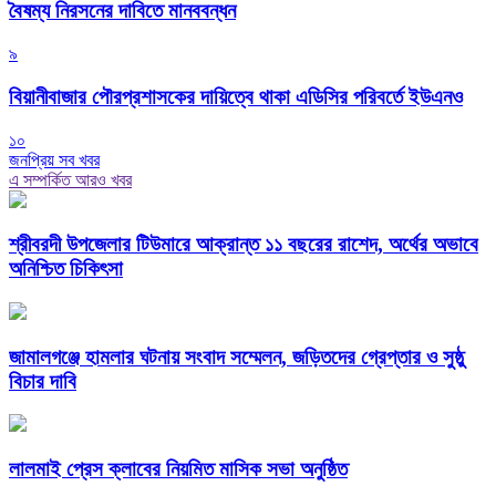
বৈষম্য নিরসনের দাবিতে মানববন্ধন
৯
বিয়ানীবাজার পৌরপ্রশাসকের দায়িত্বে থাকা এডিসির পরিবর্তে ইউএনও
১০
জনপ্রিয় সব খবর
এ সম্পর্কিত আরও খবর
শ্রীবরদী উপজেলার টিউমারে আক্রান্ত ১১ বছরের রাশেদ, অর্থের অভাবে
অনিশ্চিত চিকিৎসা
জামালগঞ্জে হামলার ঘটনায় সংবাদ সম্মেলন, জড়িতদের গ্রেপ্তার ও সুষ্ঠু
বিচার দাবি
লালমাই প্রেস ক্লাবের নিয়মিত মাসিক সভা অনুষ্ঠিত