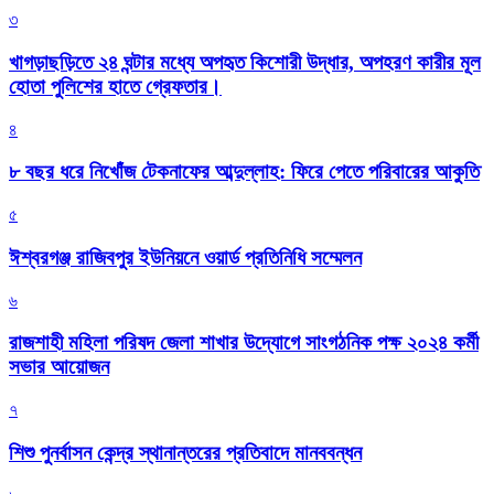
৩
খাগড়াছড়িতে ২৪ ঘন্টার মধ্যে অপহৃত কিশোরী উদ্ধার, অপহরণ কারীর মূল
হোতা পুলিশের হাতে গ্রেফতার।
৪
৮ বছর ধরে নিখোঁজ টেকনাফের আব্দুল্লাহ: ফিরে পেতে পরিবারের আকুতি
৫
ঈশ্বরগঞ্জ রাজিবপুর ইউনিয়নে ওয়ার্ড প্রতিনিধি সম্মেলন
৬
রাজশাহী মহিলা পরিষদ জেলা শাখার উদ্যোগে সাংগঠনিক পক্ষ ২০২৪ কর্মী
সভার আয়োজন
৭
শিশু পুনর্বাসন কেন্দ্র স্থানান্তরের প্রতিবাদে মানববন্ধন