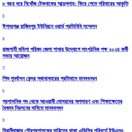
৮ বছর ধরে নিখোঁজ টেকনাফের আব্দুল্লাহ: ফিরে পেতে পরিবারের আকুতি
৫
ঈশ্বরগঞ্জ রাজিবপুর ইউনিয়নে ওয়ার্ড প্রতিনিধি সম্মেলন
৬
রাজশাহী মহিলা পরিষদ জেলা শাখার উদ্যোগে সাংগঠনিক পক্ষ ২০২৪ কর্মী
সভার আয়োজন
৭
শিশু পুনর্বাসন কেন্দ্র স্থানান্তরের প্রতিবাদে মানববন্ধন
৮
প্রশাসনিক পদ থেকে আওয়ামী দোসরদের অপসারণ এবং শিক্ষাক্ষেত্রে
বৈষম্য নিরসনের দাবিতে মানববন্ধন
৯
বিয়ানীবাজার পৌরপ্রশাসকের দায়িত্বে থাকা এডিসির পরিবর্তে ইউএনও