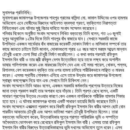
‎সুনামগঞ্জ প্রতিনিধি::
‎সুনামগঞ্জের জামালগঞ্জ উপজেলার শাহপুর গ্রামের বাসিন্দা মো. কামাল উদ্দিনের ওপর হামলার
অভিযোগ এনে দোষীদের বিরুদ্ধে আইনগত ব্যবস্থা গ্রহণ, ব্যক্তিগত নিরাপত্তা
নিশ্চিতকরণ এবং ঘটনার সুষ্ঠু বিচার দাবিতে সংবাদ সম্মেলন করেছেন।
‎শনিবার বিকেলে অনুষ্ঠিত সংবাদ সম্মেলনে লিখিত বক্তব্যে তিনি বলেন, গত ২৩ জুলাই
দুপুর আনুমানিক ১২টার দিকে তিনি শাহপুর বাঁধ বাজারে যান। সেখানে সরকারি কাজে
উপস্থিত একজন সার্ভেয়ার বাঁধ বাজারের কয়েকটি দোকান নির্মাণ ও মালিকানা সম্পর্কে তার
কাছে জানতে চাইলে তিনি জানান, দোকানগুলো প্রায় ২৫ বছর আগে মরহুম আব্দুল মান্নান
চৌধুরী ওরফে তেলা মিয়া চৌধুরী নির্মাণ করেছিলেন। এ কথা বলার পরপরই রফিকুল
ইসলাম বিন বারী ও তার স্ত্রী রবিকুল বেগম উত্তেজিত হয়ে তাকে লক্ষ্য করে অশালীন
ভাষায় গালিগালাজ করেন এবং মারধরের নির্দেশ দেন এবং ওই সময় পায়েল, খোকন, পল্লব,
রিগানসহ বেশ কয়েকজন ব্যক্তি তার ওপর হামলা চালিয়ে শারীরিকভাবে লাঞ্ছিত ও মারধর
করেন। এসময় স্থানীয় লোকজন এগিয়ে এসে তাকে উদ্ধার করে জামালগঞ্জ উপজেলা
স্বাস্থ্য কমপ্লেক্সে নিয়ে যান এবং সেখানে তিনি চিকিৎসা নেন।
‎সংবাদ সম্মেলনে তিনি আরও বলেন, একজন সরকারি কর্মকর্তার প্রশ্নের উত্তরে নিজের
জানা তথ্য প্রকাশ করাই তার অপরাধ হয়ে দাঁড়ায়। তিনি প্রশ্ন রেখে বলেন, একটি
সাধারণ প্রশ্নের উত্তর দেওয়ার কারণে কেন একজন নাগরিককে শারীরিক হামলার শিকার
হতে হবে। এ ঘটনায় জামালগঞ্জ থানায় একটি সাধারণ ডায়েরি জিডি করেছেন তিনি।
‎সংবাদ সম্মেলনে একাত্মতা প্রকাশ করে বিবাদী রফিকুল ইসলাম বিন বারীর আপন ছোট বোন
পারভীন আক্তার চৌধুরী এবং আপন ভাতিজা পরাগ চৌধুরী উপস্থিত ছিলেন। তারা
বক্তব্যে অভিযোগ করেন, উত্তরাধিকার সূত্রে প্রাপ্ত পারিবারিক ভূমি ও সম্পত্তি
অবৈধভাবে ভোগদখল করে রেখেছেন রফিকুল ইসলাম বিন বারী। এসময় তারা রফিকুল
ইসলাম বিন বারীর বিরুদ্ধে উত্তরাধিকারদের ভূমি দখলের অভিযোগ তুলে ধরেন। এসব