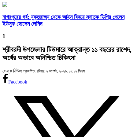
নাগরপুরের গর্ব: যুক্তরাজ্য থেকে আইন বিষয়ে স্নাতক ডিগ্রি পেলেন
ইউসুফ হোসেন লেনিন
1
শ্রীবরদী উপজেলার টিউমারে আক্রান্ত ১১ বছরের রাশেদ,
অর্থের অভাবে অনিশ্চিত চিকিৎসা
ডেস্ক নিউজ
প্রকাশিত: রবিবার, ২ আগস্ট, ২০২৬, ১২:১২ পিএম
Facebook