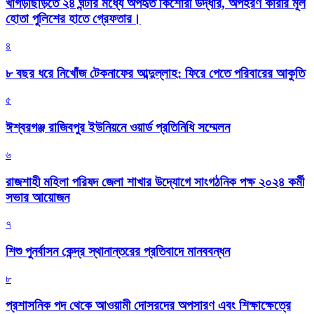
খাগড়াছড়িতে ২৪ ঘন্টার মধ্যে অপহৃত কিশোরী উদ্ধার, অপহরণ কারীর মূল
হোতা পুলিশের হাতে গ্রেফতার।
৪
৮ বছর ধরে নিখোঁজ টেকনাফের আব্দুল্লাহ: ফিরে পেতে পরিবারের আকুতি
৫
ঈশ্বরগঞ্জ রাজিবপুর ইউনিয়নে ওয়ার্ড প্রতিনিধি সম্মেলন
৬
রাজশাহী মহিলা পরিষদ জেলা শাখার উদ্যোগে সাংগঠনিক পক্ষ ২০২৪ কর্মী
সভার আয়োজন
৭
শিশু পুনর্বাসন কেন্দ্র স্থানান্তরের প্রতিবাদে মানববন্ধন
৮
প্রশাসনিক পদ থেকে আওয়ামী দোসরদের অপসারণ এবং শিক্ষাক্ষেত্রে