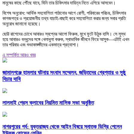
মানুষের কাছে পৌঁছে যাবে, যিনি তার চিকিৎসার দায়িত্ব নিতে এগিয়ে আসবেন।
বিশেষ অনুরোধ: আর্থিক সহযোগিতা পাঠানোর আগে রোগী, পরিবারের পরিচয়, চিকিৎসার
কাগজপত্র ও প্রয়োজনীয় তথ্য যাচাই-বাছাই করে সহযোগিতা করার জন্য সবার প্রতি
অনুরোধ জানানো হয়েছে।
ছোট্ট রাশেদের চোখে আবারও স্বপ্নের আলো ফিরুক, মুখে ফুটে উঠুক হাসি। সে সুস্থ
হয়ে আবারও বন্ধুদের সঙ্গে খেলাধুলা করুক, স্বাভাবিক জীবনে ফিরে আসুক—এটাই এখন
তার পরিবার এবং শুভাকাঙ্ক্ষীদের একমাত্র প্রত্যাশা।
এ সম্পর্কিত আরও খবর
জামালগঞ্জে হামলার ঘটনায় সংবাদ সম্মেলন, জড়িতদের গ্রেপ্তার ও সুষ্ঠু
বিচার দাবি
লালমাই প্রেস ক্লাবের নিয়মিত মাসিক সভা অনুষ্ঠিত
নাগরপুরের গর্ব: যুক্তরাজ্য থেকে আইন বিষয়ে স্নাতক ডিগ্রি পেলেন
ইউসুফ হোসেন লেনিন