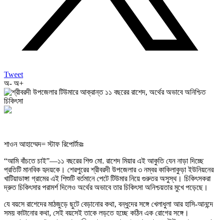
Tweet
অ-
অ+
শাওন আহাম্মেদ= স্টাফ রিপোর্টারঃ
“আমি বাঁচতে চাই”—১১ বছরের শিশু মো. রাশেদ মিয়ার এই আকুতি যেন নাড়া দিচ্ছে
প্রতিটি মানবিক হৃদয়কে। শেরপুরের শ্রীবরদী উপজেলার ৩ নম্বর কাকিলাকুড়া ইউনিয়নের
খাটিয়াডাঙ্গা গ্রামের এই শিশুটি বর্তমানে পেটে টিউমার নিয়ে গুরুতর অসুস্থ। চিকিৎসকরা
দ্রুত চিকিৎসার পরামর্শ দিলেও অর্থের অভাবে তার চিকিৎসা অনিশ্চয়তার মুখে পড়েছে।
যে বয়সে রাশেদের মাঠজুড়ে ছুটে বেড়ানোর কথা, বন্ধুদের সঙ্গে খেলাধুলা আর হাসি-আনন্দে
সময় কাটানোর কথা, সেই বয়সেই তাকে লড়তে হচ্ছে কঠিন এক রোগের সঙ্গে।