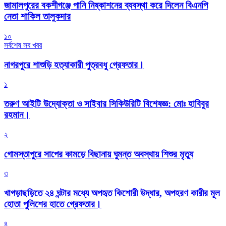
জামালপুরের বকশীগঞ্জে পানি নিষ্কাশনের ব্যবস্থা করে দিলেন বিএনপি
নেতা শাকিল তালুকদার
১০
সর্বশেষ সব খবর
নাগরপুরে শাশুড়ি হত্যাকারী পুত্রবধু গ্রেফতার।
১
তরুণ আইটি উদ্যোক্তা ও সাইবার সিকিউরিটি বিশেষজ্ঞ: মোঃ হাবিবুর
রহমান।
২
গোমস্তাপুরে সাপের কামড়ে বিছানায় ঘুমন্ত অবস্থায় শিশুর মৃত্যু
৩
খাগড়াছড়িতে ২৪ ঘন্টার মধ্যে অপহৃত কিশোরী উদ্ধার, অপহরণ কারীর মূল
হোতা পুলিশের হাতে গ্রেফতার।
৪