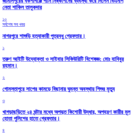
জামালপুরের বকশীগঞ্জে পানি নিষ্কাশনের ব্যবস্থা করে দিলেন বিএনপি
নেতা শাকিল তালুকদার
১০
সর্বশেষ সব খবর
নাগরপুরে শাশুড়ি হত্যাকারী পুত্রবধু গ্রেফতার।
১
তরুণ আইটি উদ্যোক্তা ও সাইবার সিকিউরিটি বিশেষজ্ঞ: মোঃ হাবিবুর
রহমান।
২
গোমস্তাপুরে সাপের কামড়ে বিছানায় ঘুমন্ত অবস্থায় শিশুর মৃত্যু
৩
খাগড়াছড়িতে ২৪ ঘন্টার মধ্যে অপহৃত কিশোরী উদ্ধার, অপহরণ কারীর মূল
হোতা পুলিশের হাতে গ্রেফতার।
৪