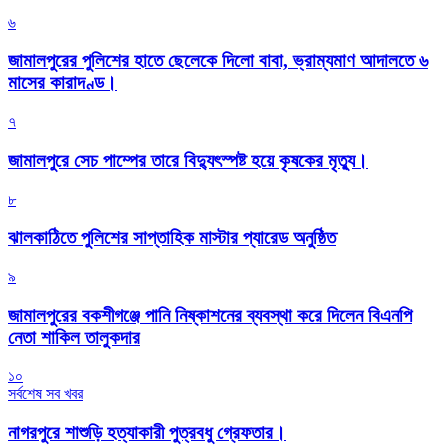
৬
জামালপুরের পুলিশের হাতে ছেলেকে দিলো বাবা, ভ্রাম্যমাণ আদালতে ৬
মাসের কারাদণ্ড।
৭
জামালপুরে সেচ পাম্পের তারে বিদ্যুৎস্পষ্ট হয়ে কৃষকের মৃত্যু।
৮
‎ঝালকাঠিতে পুলিশের সাপ্তাহিক মাস্টার প্যারেড অনুষ্ঠিত
৯
জামালপুরের বকশীগঞ্জে পানি নিষ্কাশনের ব্যবস্থা করে দিলেন বিএনপি
নেতা শাকিল তালুকদার
১০
সর্বশেষ সব খবর
নাগরপুরে শাশুড়ি হত্যাকারী পুত্রবধু গ্রেফতার।