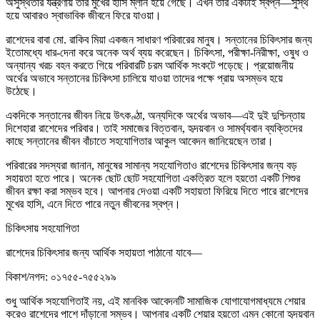
অসুস্থতার যন্ত্রণায় তার মুখের হাসি ম্লান হয়ে গেছে। এখন তার একটাই স্বপ্ন—সুস্থ
হয়ে আবারও স্বাভাবিক জীবনে ফিরে যাওয়া।
রাশেদের বাবা মো. রাকিব মিয়া একজন সাধারণ পরিবারের মানুষ। সন্তানের চিকিৎসার জন্য
ইতোমধ্যে ধার-দেনা করে অনেক অর্থ ব্যয় করেছেন। চিকিৎসা, পরীক্ষা-নিরীক্ষা, ওষুধ ও
অন্যান্য খরচ বহন করতে গিয়ে পরিবারটি চরম আর্থিক সংকটে পড়েছে। প্রয়োজনীয়
অর্থের অভাবে সন্তানের চিকিৎসা চালিয়ে যাওয়া তাদের পক্ষে প্রায় অসম্ভব হয়ে
উঠেছে।
একদিকে সন্তানের জীবন নিয়ে উৎকণ্ঠা, অন্যদিকে অর্থের অভাব—এই দুই দুশ্চিন্তায়
দিশেহারা রাশেদের পরিবার। তাই সমাজের বিত্তবান, হৃদয়বান ও সামর্থ্যবান ব্যক্তিদের
কাছে সন্তানের জীবন বাঁচাতে সহযোগিতার আকুল আবেদন জানিয়েছেন তারা।
পরিবারের সদস্যরা জানান, মানুষের সামান্য সহযোগিতাও রাশেদের চিকিৎসার জন্য বড়
সহায়তা হতে পারে। অনেক ছোট ছোট সহযোগিতা একত্রিত হলে হয়তো একটি শিশুর
জীবন রক্ষা করা সম্ভব হবে। আপনার দেওয়া একটি সহায়তা ফিরিয়ে দিতে পারে রাশেদের
মুখের হাসি, এনে দিতে পারে নতুন জীবনের স্বপ্ন।
চিকিৎসায় সহযোগিতা
রাশেদের চিকিৎসার জন্য আর্থিক সহায়তা পাঠানো যাবে—
বিকাশ/নগদ: ০১৭৫৫-৭৫৫২৯৯
শুধু আর্থিক সহযোগিতাই নয়, এই মানবিক আবেদনটি সামাজিক যোগাযোগমাধ্যমে শেয়ার
করেও রাশেদের পাশে দাঁড়ানো সম্ভব। আপনার একটি শেয়ার হয়তো এমন কোনো হৃদয়বান