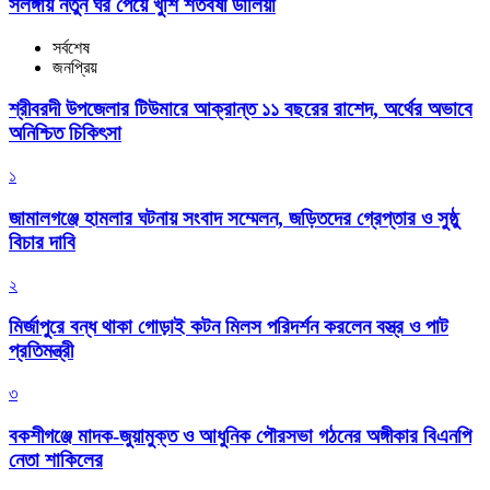
সলঙ্গায় নতুন ঘর পেয়ে খুশি শতবর্ষী ডালিয়া
সর্বশেষ
জনপ্রিয়
শ্রীবরদী উপজেলার টিউমারে আক্রান্ত ১১ বছরের রাশেদ, অর্থের অভাবে
অনিশ্চিত চিকিৎসা
১
জামালগঞ্জে হামলার ঘটনায় সংবাদ সম্মেলন, জড়িতদের গ্রেপ্তার ও সুষ্ঠু
বিচার দাবি
২
মির্জাপুরে বন্ধ থাকা গোড়াই কটন মিলস পরিদর্শন করলেন বস্ত্র ও পাট
প্রতিমন্ত্রী
৩
বকশীগঞ্জে মাদক-জুয়ামুক্ত ও আধুনিক পৌরসভা গঠনের অঙ্গীকার বিএনপি
নেতা শাকিলের