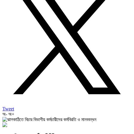
Tweet
অ-
অ+