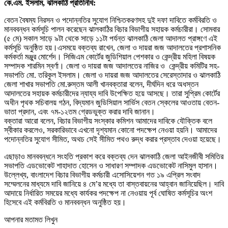
কে.এম. ইসলাম, ঝালকাঠি প্রতিনিধি:
বেতন বৈষম্য নিরসন ও পদোন্নতির সুযোগ নিশ্চিতকরণসহ দুই দফা দাবিতে কর্মবিরতি ও
মানববন্ধন কর্মসূচি পালন করেছেন ঝালকাঠির বিচার বিভাগীয় সহায়ক কর্মচারীরা। সোমবার
(৫ মে) সকাল সাড়ে ৯টা থেকে সাড়ে ১১টা পর্যন্ত ঝালকাঠি জেলা আদালত প্রাঙ্গণে এই
কর্মসূচি অনুষ্ঠিত হয়।এসময়ে বক্তব্য রাখেন, জেলা ও দায়রা জজ আদালতের প্রশাসনিক
কর্মকর্তা মঞ্জুর মোর্শেদ। সিজিএম কোর্টের জুডিশিয়াল পেশকার ও কেন্দ্রীয় মহিলা বিষয়ক
সম্পাদক শারমিন স্বর্ণা। জেলা ও দায়রা জজ আদালতের নাজির ও কেন্দ্রীয় কমিটির সহ-
সভাপতি মো. তরিকুল ইসলাম। জেলা ও দায়রা জজ আদালতের সেরেস্তাদার ও ঝালকাঠি
জেলা শাখার সভাপতি মো.রুস্তম আলী খানবক্তারা বলেন, দীর্ঘদিন ধরে অধস্তন
আদালতের সহায়ক কর্মচারীদের ন্যায্য দাবি উপেক্ষিত হয়ে আসছে। তারা সুপ্রিম কোর্টের
অধীন পৃথক সচিবালয় গঠন, বিদ্যমান জুডিসিয়াল সার্ভিস বেতন স্কেলের আওতায় বেতন-
ভাতা প্রদান, এবং ৭ম-১২তম গ্রেডভুক্ত করার দাবি জানান।
বক্তারা আরো বলেন, বিচার বিভাগীয় সংস্কার কমিশন আমাদের দাবিকে যৌক্তিক বলে
স্বীকার করলেও, সরকারিভাবে এখনো দৃশ্যমান কোনো পদক্ষেপ নেওয়া হয়নি। আমাদের
পদোন্নতির সুযোগ সীমিত, অথচ সেই সীমিত পথও রুদ্ধ করার প্রস্তাব দেওয়া হয়েছে।
এছাড়াও মানববন্ধনে সংহতি প্রকাশ করে বক্তব্য দেন ঝালকাঠি জেলা আইনজীবী সমিতির
সভাপতি এডভোকেট শাহাদাত হোসেন ও সাধারণ সম্পাদক এডভোকেট নাসিমুল হাসান।
উল্লেখ্য, বাংলাদেশ বিচার বিভাগীয় কর্মচারী এসোসিয়েশন গত ১৯ এপ্রিল সংবাদ
সম্মেলনের মাধ্যমে দাবি জানিয়ে ৪ মে’র মধ্যে তা বাস্তবায়নের আহ্বান জানিয়েছিল। দাবি
আদায়ে নির্ধারিত সময়ের মধ্যে কার্যকর পদক্ষেপ না নেওয়ায় পূর্ব ঘোষিত কর্মসূচির অংশ
হিসেবে এই কর্মবিরতি ও মানববন্ধন অনুষ্ঠিত হয়।
আপনার মতামত লিখুন