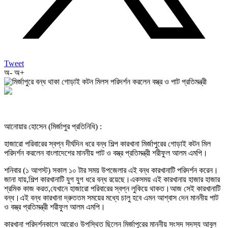
Tweet
অ-
অ+
আনোয়ার হোসেন (মির্জাপুর প্রতিনিধি) :
হাজারো পরিবারের স্বপ্ন দীর্ঘদিন ধরে বন্ধ শিল্প কারখানা মির্জাপুরের গোড়াই কটন মিল
পরিদর্শন করলেন বাংলাদেশের মাননীয় পাট ও বস্ত্র প্রতিমন্ত্রী শরীফুল আলম এমপি।
শনিবার (১ আগস্ট) সকাল ১০ টার সময় উপজেলার এই বন্ধ কারখানাটি পরিদর্শন করেন।
জানা যায়,শিল্প কারখানাটি যুগ যুগ ধরে বন্ধ রয়েছে।একসময় এই কারখানায় হাজার হাজার
শ্রমিক কাজ করত,যেখানে হাজারো পরিবারের স্বপ্ন লুকিয়ে থাকত।আজ সেই কারখানাটি
বন্ধ।এই বন্ধ কারখানা দ্রুততম সময়ের মধ্যে চালু হবে এমন আশ্বাস দেন মাননীয় পাট
ও বস্ত্র প্রতিমন্ত্রী শরীফুল আলম এমপি।
কারখানা পরিদর্শনকালে আরোও উপস্থিত ছিলেন মির্জাপুরের মাননীয় সংসদ সদস্য আবুল