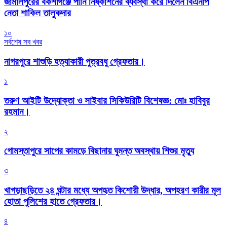
জামালপুরের বকশীগঞ্জে পানি নিষ্কাশনের ব্যবস্থা করে দিলেন বিএনপি
নেতা শাকিল তালুকদার
১০
সর্বশেষ সব খবর
নাগরপুরে শাশুড়ি হত্যাকারী পুত্রবধু গ্রেফতার।
১
তরুণ আইটি উদ্যোক্তা ও সাইবার সিকিউরিটি বিশেষজ্ঞ: মোঃ হাবিবুর
রহমান।
২
গোমস্তাপুরে সাপের কামড়ে বিছানায় ঘুমন্ত অবস্থায় শিশুর মৃত্যু
৩
খাগড়াছড়িতে ২৪ ঘন্টার মধ্যে অপহৃত কিশোরী উদ্ধার, অপহরণ কারীর মূল
হোতা পুলিশের হাতে গ্রেফতার।
৪