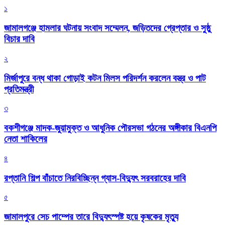
১
জামালগঞ্জে হামলার ঘটনায় সংবাদ সম্মেলন, জড়িতদের গ্রেপ্তার ও সুষ্ঠু
বিচার দাবি
২
মির্জাপুরে বন্ধ থাকা গোড়াই কটন মিলস পরিদর্শন করলেন বস্ত্র ও পাট
প্রতিমন্ত্রী
৩
বকশীগঞ্জে মাদক-জুয়ামুক্ত ও আধুনিক পৌরসভা গঠনের অঙ্গীকার বিএনপি
নেতা শাকিলের
৪
রপ্তানি শিল্প বাঁচাতে নিরবিচ্ছিন্ন গ্যাস-বিদ্যুৎ সরবরাহের দাবি
৫
জামালপুরে সেচ পাম্পের তারে বিদ্যুৎস্পষ্ট হয়ে কৃষকের মৃত্যু