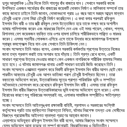
দুপুর আনুমানিক ১২টার দিকে তিনি শাহপুর বাঁধ বাজারে যান। সেখানে সরকারি কাজে
উপস্থিত একজন সার্ভেয়ার বাঁধ বাজারের কয়েকটি দোকান নির্মাণ ও মালিকানা সম্পর্কে তার
কাছে জানতে চাইলে তিনি জানান, দোকানগুলো প্রায় ২৫ বছর আগে মরহুম আব্দুল মান্নান
চৌধুরী ওরফে তেলা মিয়া চৌধুরী নির্মাণ করেছিলেন। এ কথা বলার পরপরই রফিকুল
ইসলাম বিন বারী ও তার স্ত্রী রবিকুল বেগম উত্তেজিত হয়ে তাকে লক্ষ্য করে অশালীন
ভাষায় গালিগালাজ করেন এবং মারধরের নির্দেশ দেন এবং ওই সময় পায়েল, খোকন, পল্লব,
রিগানসহ বেশ কয়েকজন ব্যক্তি তার ওপর হামলা চালিয়ে শারীরিকভাবে লাঞ্ছিত ও মারধর
করেন। এসময় স্থানীয় লোকজন এগিয়ে এসে তাকে উদ্ধার করে জামালগঞ্জ উপজেলা
স্বাস্থ্য কমপ্লেক্সে নিয়ে যান এবং সেখানে তিনি চিকিৎসা নেন।
‎সংবাদ সম্মেলনে তিনি আরও বলেন, একজন সরকারি কর্মকর্তার প্রশ্নের উত্তরে নিজের
জানা তথ্য প্রকাশ করাই তার অপরাধ হয়ে দাঁড়ায়। তিনি প্রশ্ন রেখে বলেন, একটি
সাধারণ প্রশ্নের উত্তর দেওয়ার কারণে কেন একজন নাগরিককে শারীরিক হামলার শিকার
হতে হবে। এ ঘটনায় জামালগঞ্জ থানায় একটি সাধারণ ডায়েরি জিডি করেছেন তিনি।
‎সংবাদ সম্মেলনে একাত্মতা প্রকাশ করে বিবাদী রফিকুল ইসলাম বিন বারীর আপন ছোট বোন
পারভীন আক্তার চৌধুরী এবং আপন ভাতিজা পরাগ চৌধুরী উপস্থিত ছিলেন। তারা
বক্তব্যে অভিযোগ করেন, উত্তরাধিকার সূত্রে প্রাপ্ত পারিবারিক ভূমি ও সম্পত্তি
অবৈধভাবে ভোগদখল করে রেখেছেন রফিকুল ইসলাম বিন বারী। এসময় তারা রফিকুল
ইসলাম বিন বারীর বিরুদ্ধে উত্তরাধিকারদের ভূমি দখলের অভিযোগ তুলে ধরেন। এসব
বিরোধের কারণে শুধু পরিবারের সদস্যরাই নয়, এলাকার সামাজিক সম্প্রীতিও ক্ষতিগ্রস্ত
হচ্ছে।
‎সংবাদ সম্মেলনে তিনি আইনশৃঙ্খলা রক্ষাকারী বাহিনী, প্রশাসন ও সরকারের সংশ্লিষ্ট
কর্তৃপক্ষের প্রতি তার ব্যক্তিগত নিরাপত্তা নিশ্চিত, ঘটনার নিরপেক্ষ তদন্ত এবং দোষীদের
বিরুদ্ধে প্রয়োজনীয় আইনগত ব্যবস্থা গ্রহণের আহ্বান জানান।
‎এব্যাপারে অভিযুক্ত রফিকুল ইসলাম বিন বারী বলেন, আমার বিরুদ্ধে সংবাদ সম্মেলনে
যেসব অভিযোগ আনা হয়েছে তা সম্পূর্ণ বানোয়াট, বিভ্রান্তিকর ও ভিত্তিহীন।