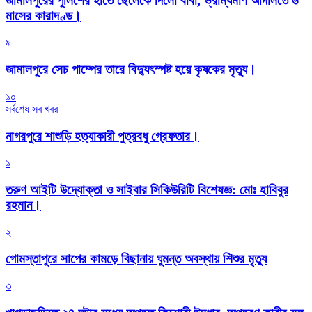
জামালপুরের পুলিশের হাতে ছেলেকে দিলো বাবা, ভ্রাম্যমাণ আদালতে ৬
মাসের কারাদণ্ড।
৯
জামালপুরে সেচ পাম্পের তারে বিদ্যুৎস্পষ্ট হয়ে কৃষকের মৃত্যু।
১০
সর্বশেষ সব খবর
নাগরপুরে শাশুড়ি হত্যাকারী পুত্রবধু গ্রেফতার।
১
তরুণ আইটি উদ্যোক্তা ও সাইবার সিকিউরিটি বিশেষজ্ঞ: মোঃ হাবিবুর
রহমান।
২
গোমস্তাপুরে সাপের কামড়ে বিছানায় ঘুমন্ত অবস্থায় শিশুর মৃত্যু
৩