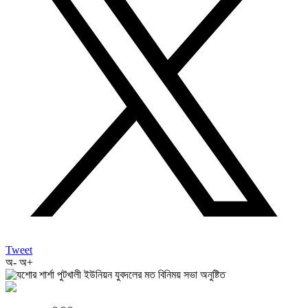
Tweet
অ-
অ+