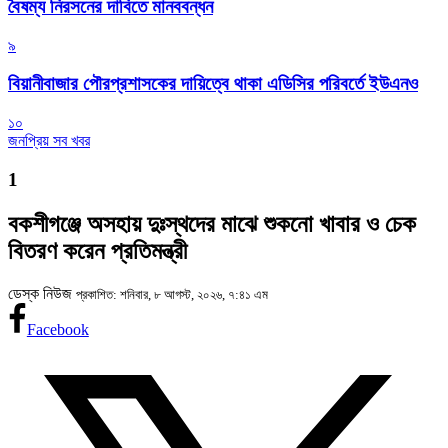
বৈষম্য নিরসনের দাবিতে মানববন্ধন
৯
বিয়ানীবাজার পৌরপ্রশাসকের দায়িত্বে থাকা এডিসির পরিবর্তে ইউএনও
১০
জনপ্রিয় সব খবর
1
বকশীগঞ্জে অসহায় দুঃস্থদের মাঝে শুকনো খাবার ও চেক
বিতরণ করেন প্রতিমন্ত্রী
ডেস্ক নিউজ
প্রকাশিত: শনিবার, ৮ আগস্ট, ২০২৬, ৭:৪১ এম
Facebook