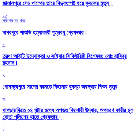
জামালপুরে সেচ পাম্পের তারে বিদ্যুৎস্পষ্ট হয়ে কৃষকের মৃত্যু।
১০
সর্বশেষ সব খবর
নাগরপুরে শাশুড়ি হত্যাকারী পুত্রবধু গ্রেফতার।
১
তরুণ আইটি উদ্যোক্তা ও সাইবার সিকিউরিটি বিশেষজ্ঞ: মোঃ হাবিবুর
রহমান।
২
গোমস্তাপুরে সাপের কামড়ে বিছানায় ঘুমন্ত অবস্থায় শিশুর মৃত্যু
৩
খাগড়াছড়িতে ২৪ ঘন্টার মধ্যে অপহৃত কিশোরী উদ্ধার, অপহরণ কারীর মূল
হোতা পুলিশের হাতে গ্রেফতার।
৪