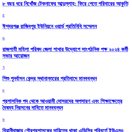
৮ বছর ধরে নিখোঁজ টেকনাফের আব্দুল্লাহ: ফিরে পেতে পরিবারের আকুতি
৫
ঈশ্বরগঞ্জ রাজিবপুর ইউনিয়নে ওয়ার্ড প্রতিনিধি সম্মেলন
৬
রাজশাহী মহিলা পরিষদ জেলা শাখার উদ্যোগে সাংগঠনিক পক্ষ ২০২৪ কর্মী
সভার আয়োজন
৭
শিশু পুনর্বাসন কেন্দ্র স্থানান্তরের প্রতিবাদে মানববন্ধন
৮
প্রশাসনিক পদ থেকে আওয়ামী দোসরদের অপসারণ এবং শিক্ষাক্ষেত্রে
বৈষম্য নিরসনের দাবিতে মানববন্ধন
৯
বিয়ানীবাজার পৌরপ্রশাসকের দায়িত্বে থাকা এডিসির পরিবর্তে ইউএনও