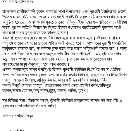
মনা যশোর প্রতিনিধিঃ
বাংলাদেশ জাতীয়তাবাদী যুবদল যশোরের শার্শা উপজেলার ৫ নং পুটখালী ইউনিয়নের ওয়ার্ড
ভিত্তিক মত বিনিময় সভা ৩ নং ওয়ার্ড খলসী প্রাইমারী স্কুল মাঠে আজ শুক্রবার বিকেলে
অনুষ্ঠিত হয়েছে। ৩ নং ওয়ার্ড যুবদলের নেতা রফিকুল ইসলামের সভাপতিত্বে মত বিনিময়
সভায় প্রধান অতিথি হিসাবে উপস্থিত ছিলেন বাংলাদেশ জাতীয়তাবাদী যুবদলের শার্শা
উপজেলা শাখার যুগ্ন আহবায়ক ফারুক হাসান।
বক্তারা বলেন আমাদের সকলের ঐক্যবদ্ধ হয়ে কাজ করতে হবে । ঐক্যবদ্ধ থাকার
মাধ্যমে তারেক রহমানের হাতকে শক্তি শালী করতে হবে । আপনাদের দূরদর্শী সাংগঠনিক
কার্য্যক্রম চালাতে হবে, সংগঠনকে বুকে ধারন করে দলকে শক্তিশালী করতে হবে । অন্য
কোন অপশক্তি আমাদের দলে অনুপ্রবেশকারীরা স্থান পাবে না । এই ছাত্র জনতার
আন্দোলন সংগ্রামের মহানায়ক তারেক রহমান । তারেক রহমানের নেতৃত্বে সারা
বাংলাদেশের মানুষ ঐক্যবদ্ধ হয়ে কাজ করেছে।
এসময় অন্যান্যের মধ্যে উপস্থিত ছিলেন পুটখালী ইউনিয়ন বিএনপির সহ সাংগঠনিক
সম্পাদক লিয়াকত মেম্বর,যুবদল নেতা জিয়াউর রহমান বিশ্বাস, আহসান হাবিব লিটন,লিখন
মাহমুদ, মনিরুল ইসলাম, হাবিবুর রহমান,আব্বাস উদ্দিন মশিয়ার রহমান,শাহিন
আলম,দিপ্তী,সোহেল মাহমুদ, সেচ্ছাসেবক দলের নেতা মহাসিন কবীর,হাফিজুর
রহমান,সাদ্দাম হোসেন,আবু সাঈদ,টুটুল, আলম, শাহিন,প্রমুখ।
মত বিনিময় সভা পরিচালনা করেন,পুটখালী ইউনিয়ন ছাত্রদলের সাবেক সহ-সভাপতি ও
যুবদলের নেতা জাহিদুল ইসলাম লিটন।
আপনার মতামত লিখুন
সর্বশেষ