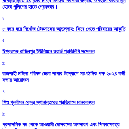
খাগড়াছড়িতে ২৪ ঘন্টার মধ্যে অপহৃত কিশোরী উদ্ধার, অপহরণ কারীর মূল
হোতা পুলিশের হাতে গ্রেফতার।
৪
৮ বছর ধরে নিখোঁজ টেকনাফের আব্দুল্লাহ: ফিরে পেতে পরিবারের আকুতি
৫
ঈশ্বরগঞ্জ রাজিবপুর ইউনিয়নে ওয়ার্ড প্রতিনিধি সম্মেলন
৬
রাজশাহী মহিলা পরিষদ জেলা শাখার উদ্যোগে সাংগঠনিক পক্ষ ২০২৪ কর্মী
সভার আয়োজন
৭
শিশু পুনর্বাসন কেন্দ্র স্থানান্তরের প্রতিবাদে মানববন্ধন
৮
প্রশাসনিক পদ থেকে আওয়ামী দোসরদের অপসারণ এবং শিক্ষাক্ষেত্রে