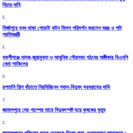
বিচার দাবি
৪
মির্জাপুরে বন্ধ থাকা গোড়াই কটন মিলস পরিদর্শন করলেন বস্ত্র ও পাট
প্রতিমন্ত্রী
৫
বকশীগঞ্জে মাদক-জুয়ামুক্ত ও আধুনিক পৌরসভা গঠনের অঙ্গীকার বিএনপি
নেতা শাকিলের
৬
রপ্তানি শিল্প বাঁচাতে নিরবিচ্ছিন্ন গ্যাস-বিদ্যুৎ সরবরাহের দাবি
৭
জামালপুরে সেচ পাম্পের তারে বিদ্যুৎস্পষ্ট হয়ে কৃষকের মৃত্যু
৮