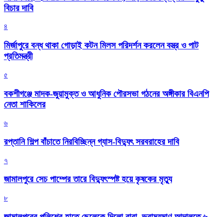
বিচার দাবি
৪
মির্জাপুরে বন্ধ থাকা গোড়াই কটন মিলস পরিদর্শন করলেন বস্ত্র ও পাট
প্রতিমন্ত্রী
৫
বকশীগঞ্জে মাদক-জুয়ামুক্ত ও আধুনিক পৌরসভা গঠনের অঙ্গীকার বিএনপি
নেতা শাকিলের
৬
রপ্তানি শিল্প বাঁচাতে নিরবিচ্ছিন্ন গ্যাস-বিদ্যুৎ সরবরাহের দাবি
৭
জামালপুরে সেচ পাম্পের তারে বিদ্যুৎস্পষ্ট হয়ে কৃষকের মৃত্যু
৮
জামালপুরের পুলিশের হাতে ছেলেকে দিলো বাবা, ভ্রাম্যমাণ আদালতে ৬