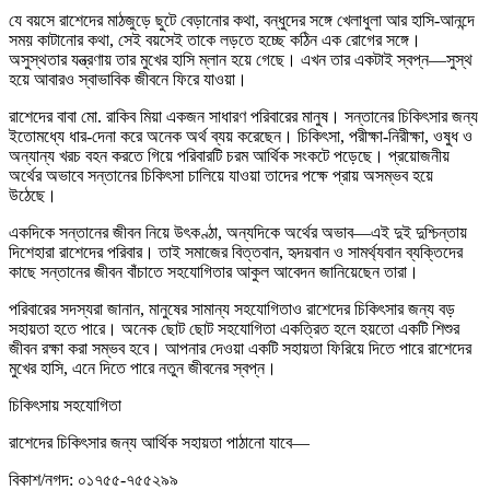
যে বয়সে রাশেদের মাঠজুড়ে ছুটে বেড়ানোর কথা, বন্ধুদের সঙ্গে খেলাধুলা আর হাসি-আনন্দে
সময় কাটানোর কথা, সেই বয়সেই তাকে লড়তে হচ্ছে কঠিন এক রোগের সঙ্গে।
অসুস্থতার যন্ত্রণায় তার মুখের হাসি ম্লান হয়ে গেছে। এখন তার একটাই স্বপ্ন—সুস্থ
হয়ে আবারও স্বাভাবিক জীবনে ফিরে যাওয়া।
রাশেদের বাবা মো. রাকিব মিয়া একজন সাধারণ পরিবারের মানুষ। সন্তানের চিকিৎসার জন্য
ইতোমধ্যে ধার-দেনা করে অনেক অর্থ ব্যয় করেছেন। চিকিৎসা, পরীক্ষা-নিরীক্ষা, ওষুধ ও
অন্যান্য খরচ বহন করতে গিয়ে পরিবারটি চরম আর্থিক সংকটে পড়েছে। প্রয়োজনীয়
অর্থের অভাবে সন্তানের চিকিৎসা চালিয়ে যাওয়া তাদের পক্ষে প্রায় অসম্ভব হয়ে
উঠেছে।
একদিকে সন্তানের জীবন নিয়ে উৎকণ্ঠা, অন্যদিকে অর্থের অভাব—এই দুই দুশ্চিন্তায়
দিশেহারা রাশেদের পরিবার। তাই সমাজের বিত্তবান, হৃদয়বান ও সামর্থ্যবান ব্যক্তিদের
কাছে সন্তানের জীবন বাঁচাতে সহযোগিতার আকুল আবেদন জানিয়েছেন তারা।
পরিবারের সদস্যরা জানান, মানুষের সামান্য সহযোগিতাও রাশেদের চিকিৎসার জন্য বড়
সহায়তা হতে পারে। অনেক ছোট ছোট সহযোগিতা একত্রিত হলে হয়তো একটি শিশুর
জীবন রক্ষা করা সম্ভব হবে। আপনার দেওয়া একটি সহায়তা ফিরিয়ে দিতে পারে রাশেদের
মুখের হাসি, এনে দিতে পারে নতুন জীবনের স্বপ্ন।
চিকিৎসায় সহযোগিতা
রাশেদের চিকিৎসার জন্য আর্থিক সহায়তা পাঠানো যাবে—
বিকাশ/নগদ: ০১৭৫৫-৭৫৫২৯৯