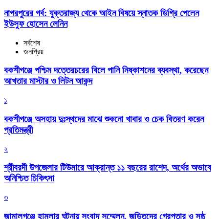
নাগরপুরের গর্ব: যুক্তরাজ্য থেকে আইন বিষয়ে স্নাতক ডিগ্রি পেলেন
ইউসুফ হোসেন লেনিন
সর্বশেষ
জনপ্রিয়
বকশীগঞ্জে পশ্চিম দত্তেরচরের বিলে পানি নিষ্কাশনের ব্যবস্থা, করেছেন
আখতার মাস্টার ও লিটন আকন্দ
১
বকশীগঞ্জে অসহায় দুঃস্থদের মাঝে শুকনো খাবার ও চেক বিতরণ করেন
প্রতিমন্ত্রী
২
শ্রীবরদী উপজেলার টিউমারে আক্রান্ত ১১ বছরের রাশেদ, অর্থের অভাবে
অনিশ্চিত চিকিৎসা
৩
জামালগঞ্জে হামলার ঘটনায় সংবাদ সম্মেলন, জড়িতদের গ্রেপ্তার ও সুষ্ঠু