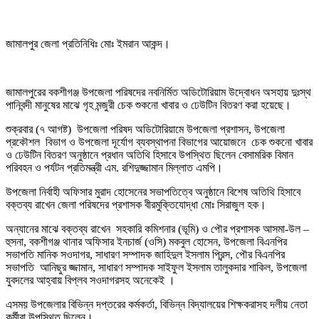
জামালপুর জেলা প্রতিনিধিঃ মোঃ ইমরান আকন্দ।
জামালপুরের বকশীগঞ্জ উপজেলা পরিষদের নবনির্মিত অডিটোরিয়াম উদ্বোধন অসহায় দুঃস্থ
পানিবন্দী মানুষের মাঝে গৃহ মন্জুরী চেক শুকনো খাবার ও ঢেউটিন বিতরণ করা হয়েছে।
শুক্রবার (৭ আগষ্ট) উপজেলা পরিষদ অডিটোরিয়ামে উপজেলা প্রশাসন, উপজেলা
প্রকৌশল বিভাগ ও উপজেলা দূর্যোগ ব্যবস্থাপনা বিভাগের আয়োজনে চেক শুকনো খাবার
ও ঢেউটিন বিতরণ অনুষ্ঠানে প্রধান অতিথি হিসাবে উপস্থিত ছিলেন বেসামরিক বিমান
পরিবহন ও পর্যটন প্রতিমন্ত্রী এম. রশিদুজ্জামান মিল্লাত এমপি।
উপজেলা নির্বাহী অফিসার মুরাদ হোসেনের সভাপতিত্বে অনুষ্ঠানে বিশেষ অতিথি হিসাবে
বক্তব্য রাখেন জেলা পরিষদের প্রশাসক বীরমুক্তিযোদ্ধা মোঃ সিরাজুল হক।
অন্যানের মাঝে বক্তব্য রাখেন সহকারি কমিশনার (ভূমি) ও পৌর প্রশাসক আসমা-উল –
হুসনা, বকশীগঞ্জ থানার অফিসার ইনচার্জ (ওসি) মকবুল হোসেন, উপজেলা বিএনপির
সভাপতি মানিক সওদাগর, সাধারণ সম্পাদক জাহিদুল ইসলাম প্রিন্স, পৌর বিএনপির
সভাপতি আনিছুর জ্জামান, সাধারণ সম্পাদক সাইফুল ইসলাম তালুকদার শাকিল, উপজেলা
যুবদলের আহ্বায় বিপ্লব সওদাগরসহ অনেকেই ।
এসময় উপজেলার বিভিন্ন দপ্তরের কর্মকর্তা, বিভিন্ন বিদ্যালয়ের শিক্ষকরাসহ দলীয় নেতা
কর্মীরা উপস্থিত ছিলেন।