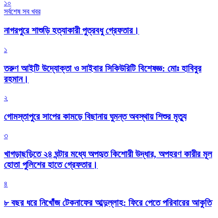
১০
সর্বশেষ সব খবর
নাগরপুরে শাশুড়ি হত্যাকারী পুত্রবধু গ্রেফতার।
১
তরুণ আইটি উদ্যোক্তা ও সাইবার সিকিউরিটি বিশেষজ্ঞ: মোঃ হাবিবুর
রহমান।
২
গোমস্তাপুরে সাপের কামড়ে বিছানায় ঘুমন্ত অবস্থায় শিশুর মৃত্যু
৩
খাগড়াছড়িতে ২৪ ঘন্টার মধ্যে অপহৃত কিশোরী উদ্ধার, অপহরণ কারীর মূল
হোতা পুলিশের হাতে গ্রেফতার।
৪
৮ বছর ধরে নিখোঁজ টেকনাফের আব্দুল্লাহ: ফিরে পেতে পরিবারের আকুতি