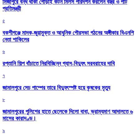
মির্জাপুরে বন্ধ থাকা গোড়াই কটন মিলস পরিদর্শন করলেন বস্ত্র ও পাট
প্রতিমন্ত্রী
৫
বকশীগঞ্জে মাদক-জুয়ামুক্ত ও আধুনিক পৌরসভা গঠনের অঙ্গীকার বিএনপি
নেতা শাকিলের
৬
রপ্তানি শিল্প বাঁচাতে নিরবিচ্ছিন্ন গ্যাস-বিদ্যুৎ সরবরাহের দাবি
৭
জামালপুরে সেচ পাম্পের তারে বিদ্যুৎস্পষ্ট হয়ে কৃষকের মৃত্যু
৮
জামালপুরের পুলিশের হাতে ছেলেকে দিলো বাবা, ভ্রাম্যমাণ আদালতে ৬
মাসের কারাদণ্ড।
৯