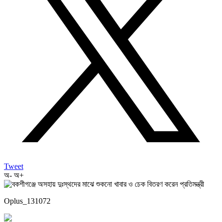
Tweet
অ-
অ+
Oplus_131072