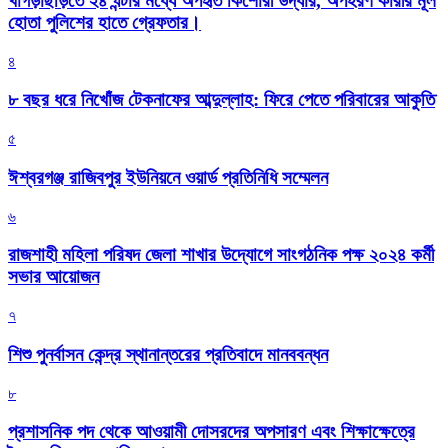
খাগড়াছড়িতে ২৪ ঘন্টার মধ্যে অপহৃত কিশোরী উদ্ধার, অপহরণ কারীর মূল
হোতা পুলিশের হাতে গ্রেফতার।
৪
৮ বছর ধরে নিখোঁজ টেকনাফের আব্দুল্লাহ: ফিরে পেতে পরিবারের আকুতি
৫
ঈশ্বরগঞ্জ রাজিবপুর ইউনিয়নে ওয়ার্ড প্রতিনিধি সম্মেলন
৬
রাজশাহী মহিলা পরিষদ জেলা শাখার উদ্যোগে সাংগঠনিক পক্ষ ২০২৪ কর্মী
সভার আয়োজন
৭
শিশু পুনর্বাসন কেন্দ্র স্থানান্তরের প্রতিবাদে মানববন্ধন
৮
প্রশাসনিক পদ থেকে আওয়ামী দোসরদের অপসারণ এবং শিক্ষাক্ষেত্রে