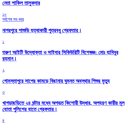
নেতা শাকিল তালুকদার
১০
সর্বশেষ সব খবর
নাগরপুরে শাশুড়ি হত্যাকারী পুত্রবধু গ্রেফতার।
১
তরুণ আইটি উদ্যোক্তা ও সাইবার সিকিউরিটি বিশেষজ্ঞ: মোঃ হাবিবুর
রহমান।
২
গোমস্তাপুরে সাপের কামড়ে বিছানায় ঘুমন্ত অবস্থায় শিশুর মৃত্যু
৩
খাগড়াছড়িতে ২৪ ঘন্টার মধ্যে অপহৃত কিশোরী উদ্ধার, অপহরণ কারীর মূল
হোতা পুলিশের হাতে গ্রেফতার।
৪