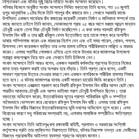
নিশ্চিতকরণ এবং ঘটনার সুষ্ঠু বিচার দাবিতে সংবাদ সম্মেলন করেছেন।
‎শনিবার বিকেলে অনুষ্ঠিত সংবাদ সম্মেলনে লিখিত বক্তব্যে তিনি বলেন, গত ২৩ জুলাই
দুপুর আনুমানিক ১২টার দিকে তিনি শাহপুর বাঁধ বাজারে যান। সেখানে সরকারি কাজে
উপস্থিত একজন সার্ভেয়ার বাঁধ বাজারের কয়েকটি দোকান নির্মাণ ও মালিকানা সম্পর্কে তার
কাছে জানতে চাইলে তিনি জানান, দোকানগুলো প্রায় ২৫ বছর আগে মরহুম আব্দুল মান্নান
চৌধুরী ওরফে তেলা মিয়া চৌধুরী নির্মাণ করেছিলেন। এ কথা বলার পরপরই রফিকুল
ইসলাম বিন বারী ও তার স্ত্রী রবিকুল বেগম উত্তেজিত হয়ে তাকে লক্ষ্য করে অশালীন
ভাষায় গালিগালাজ করেন এবং মারধরের নির্দেশ দেন এবং ওই সময় পায়েল, খোকন, পল্লব,
রিগানসহ বেশ কয়েকজন ব্যক্তি তার ওপর হামলা চালিয়ে শারীরিকভাবে লাঞ্ছিত ও মারধর
করেন। এসময় স্থানীয় লোকজন এগিয়ে এসে তাকে উদ্ধার করে জামালগঞ্জ উপজেলা
স্বাস্থ্য কমপ্লেক্সে নিয়ে যান এবং সেখানে তিনি চিকিৎসা নেন।
‎সংবাদ সম্মেলনে তিনি আরও বলেন, একজন সরকারি কর্মকর্তার প্রশ্নের উত্তরে নিজের
জানা তথ্য প্রকাশ করাই তার অপরাধ হয়ে দাঁড়ায়। তিনি প্রশ্ন রেখে বলেন, একটি
সাধারণ প্রশ্নের উত্তর দেওয়ার কারণে কেন একজন নাগরিককে শারীরিক হামলার শিকার
হতে হবে। এ ঘটনায় জামালগঞ্জ থানায় একটি সাধারণ ডায়েরি জিডি করেছেন তিনি।
‎সংবাদ সম্মেলনে একাত্মতা প্রকাশ করে বিবাদী রফিকুল ইসলাম বিন বারীর আপন ছোট বোন
পারভীন আক্তার চৌধুরী এবং আপন ভাতিজা পরাগ চৌধুরী উপস্থিত ছিলেন। তারা
বক্তব্যে অভিযোগ করেন, উত্তরাধিকার সূত্রে প্রাপ্ত পারিবারিক ভূমি ও সম্পত্তি
অবৈধভাবে ভোগদখল করে রেখেছেন রফিকুল ইসলাম বিন বারী। এসময় তারা রফিকুল
ইসলাম বিন বারীর বিরুদ্ধে উত্তরাধিকারদের ভূমি দখলের অভিযোগ তুলে ধরেন। এসব
বিরোধের কারণে শুধু পরিবারের সদস্যরাই নয়, এলাকার সামাজিক সম্প্রীতিও ক্ষতিগ্রস্ত
হচ্ছে।
‎সংবাদ সম্মেলনে তিনি আইনশৃঙ্খলা রক্ষাকারী বাহিনী, প্রশাসন ও সরকারের সংশ্লিষ্ট
কর্তৃপক্ষের প্রতি তার ব্যক্তিগত নিরাপত্তা নিশ্চিত, ঘটনার নিরপেক্ষ তদন্ত এবং দোষীদের
বিরুদ্ধে প্রয়োজনীয় আইনগত ব্যবস্থা গ্রহণের আহ্বান জানান।