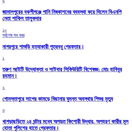
৯
জামালপুরের বকশীগঞ্জে পানি নিষ্কাশনের ব্যবস্থা করে দিলেন বিএনপি
নেতা শাকিল তালুকদার
১০
সর্বশেষ সব খবর
নাগরপুরে শাশুড়ি হত্যাকারী পুত্রবধু গ্রেফতার।
১
তরুণ আইটি উদ্যোক্তা ও সাইবার সিকিউরিটি বিশেষজ্ঞ: মোঃ হাবিবুর
রহমান।
২
গোমস্তাপুরে সাপের কামড়ে বিছানায় ঘুমন্ত অবস্থায় শিশুর মৃত্যু
৩
খাগড়াছড়িতে ২৪ ঘন্টার মধ্যে অপহৃত কিশোরী উদ্ধার, অপহরণ কারীর মূল
হোতা পুলিশের হাতে গ্রেফতার।