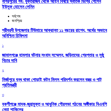
নাগরপুরের গর্ব: যুক্তরাজ্য থেকে আইন বিষয়ে স্নাতক ডিগ্রি পেলেন
ইউসুফ হোসেন লেনিন
সর্বশেষ
জনপ্রিয়
শ্রীবরদী উপজেলার টিউমারে আক্রান্ত ১১ বছরের রাশেদ, অর্থের অভাবে
অনিশ্চিত চিকিৎসা
১
জামালগঞ্জে হামলার ঘটনায় সংবাদ সম্মেলন, জড়িতদের গ্রেপ্তার ও সুষ্ঠু
বিচার দাবি
২
মির্জাপুরে বন্ধ থাকা গোড়াই কটন মিলস পরিদর্শন করলেন বস্ত্র ও পাট
প্রতিমন্ত্রী
৩
বকশীগঞ্জে মাদক-জুয়ামুক্ত ও আধুনিক পৌরসভা গঠনের অঙ্গীকার বিএনপি
নেতা শাকিলের