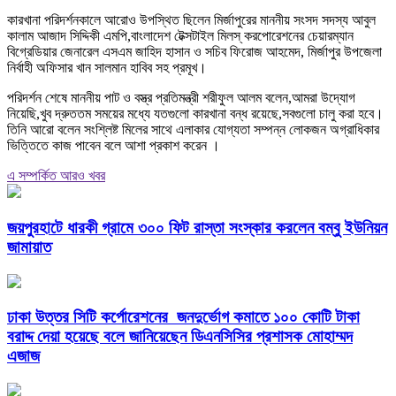
কারখানা পরিদর্শনকালে আরোও উপস্থিত ছিলেন মির্জাপুরের মাননীয় সংসদ সদস্য আবুল
কালাম আজাদ সিদ্দিকী এমপি,বাংলাদেশ টেক্সটাইল মিলস্ করপোরেশনের চেয়ারম্যান
বিগ্রেডিয়ার জেনারেল এসএম জাহিদ হাসান ও সচিব ফিরোজ আহমেদ, মির্জাপুর উপজেলা
নির্বাহী অফিসার খান সালমান হাবিব সহ প্রমূখ।
পরিদর্শন শেষে মাননীয় পাট ও বস্ত্র প্রতিমন্ত্রী শরীফুল আলম বলেন,আমরা উদ্যোগ
নিয়েছি,খুব দ্রুততম সময়ের মধ্যে যতগুলো কারখানা বন্ধ রয়েছে,সবগুলো চালু করা হবে।
তিনি আরো বলেন সংশ্লিষ্ট মিলের সাথে এলাকার যোগ্যতা সম্পন্ন লোকজন অগ্রাধিকার
ভিত্তিতে কাজ পাবেন বলে আশা প্রকাশ করেন ।
এ সম্পর্কিত আরও খবর
জয়পুরহাটে ধারকী গ্রামে ৩০০ ফিট রাস্তা সংস্কার করলেন বম্বু ইউনিয়ন
জামায়াত
ঢাকা উত্তর সিটি কর্পোরেশনের জনদুর্ভোগ কমাতে ১০০ কোটি টাকা
বরাদ্দ দেয়া হয়েছে বলে জানিয়েছেন ডিএনসিসির প্রশাসক মোহাম্মদ
এজাজ