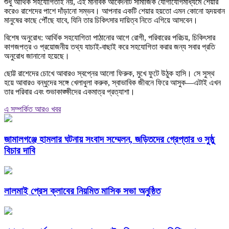
শুধু আর্থিক সহযোগিতাই নয়, এই মানবিক আবেদনটি সামাজিক যোগাযোগমাধ্যমে শেয়ার
করেও রাশেদের পাশে দাঁড়ানো সম্ভব। আপনার একটি শেয়ার হয়তো এমন কোনো হৃদয়বান
মানুষের কাছে পৌঁছে যাবে, যিনি তার চিকিৎসার দায়িত্ব নিতে এগিয়ে আসবেন।
বিশেষ অনুরোধ: আর্থিক সহযোগিতা পাঠানোর আগে রোগী, পরিবারের পরিচয়, চিকিৎসার
কাগজপত্র ও প্রয়োজনীয় তথ্য যাচাই-বাছাই করে সহযোগিতা করার জন্য সবার প্রতি
অনুরোধ জানানো হয়েছে।
ছোট্ট রাশেদের চোখে আবারও স্বপ্নের আলো ফিরুক, মুখে ফুটে উঠুক হাসি। সে সুস্থ
হয়ে আবারও বন্ধুদের সঙ্গে খেলাধুলা করুক, স্বাভাবিক জীবনে ফিরে আসুক—এটাই এখন
তার পরিবার এবং শুভাকাঙ্ক্ষীদের একমাত্র প্রত্যাশা।
এ সম্পর্কিত আরও খবর
জামালগঞ্জে হামলার ঘটনায় সংবাদ সম্মেলন, জড়িতদের গ্রেপ্তার ও সুষ্ঠু
বিচার দাবি
লালমাই প্রেস ক্লাবের নিয়মিত মাসিক সভা অনুষ্ঠিত