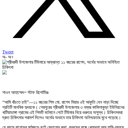
Tweet
অ-
অ+
শাওন আহাম্মেদ= স্টাফ রিপোর্টারঃ
“আমি বাঁচতে চাই”—১১ বছরের শিশু মো. রাশেদ মিয়ার এই আকুতি যেন নাড়া দিচ্ছে
প্রতিটি মানবিক হৃদয়কে। শেরপুরের শ্রীবরদী উপজেলার ৩ নম্বর কাকিলাকুড়া ইউনিয়নের
খাটিয়াডাঙ্গা গ্রামের এই শিশুটি বর্তমানে পেটে টিউমার নিয়ে গুরুতর অসুস্থ। চিকিৎসকরা
দ্রুত চিকিৎসার পরামর্শ দিলেও অর্থের অভাবে তার চিকিৎসা অনিশ্চয়তার মুখে পড়েছে।
যে বয়সে রাশেদের মাঠজুড়ে ছুটে বেড়ানোর কথা, বন্ধুদের সঙ্গে খেলাধুলা আর হাসি-আনন্দে