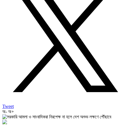
Tweet
অ-
অ+