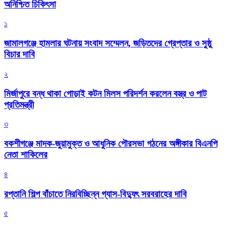
অনিশ্চিত চিকিৎসা
১
জামালগঞ্জে হামলার ঘটনায় সংবাদ সম্মেলন, জড়িতদের গ্রেপ্তার ও সুষ্ঠু
বিচার দাবি
২
মির্জাপুরে বন্ধ থাকা গোড়াই কটন মিলস পরিদর্শন করলেন বস্ত্র ও পাট
প্রতিমন্ত্রী
৩
বকশীগঞ্জে মাদক-জুয়ামুক্ত ও আধুনিক পৌরসভা গঠনের অঙ্গীকার বিএনপি
নেতা শাকিলের
৪
রপ্তানি শিল্প বাঁচাতে নিরবিচ্ছিন্ন গ্যাস-বিদ্যুৎ সরবরাহের দাবি
৫