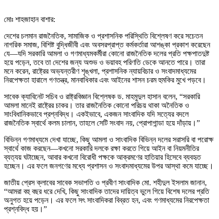
মোঃ শাহজাহান বাশার:
দেশের চলমান রাজনৈতিক, সামাজিক ও প্রশাসনিক পরিস্থিতি বিশ্লেষণ করে সচেতন
নাগরিক সমাজ, বিশিষ্ট বুদ্ধিজীবী এবং অবসরপ্রাপ্ত কর্মকর্তারা আশঙ্কা প্রকাশ করেছেন
যে—যদি সরকারি আমলা ও গণমাধ্যমকর্মীরা কোনো রাজনৈতিক দলের প্রতি পক্ষপাতদুষ্ট
হয়ে পড়েন, তবে তা দেশের জন্য অশুভ ও ভয়াবহ পরিণতি ডেকে আনতে পারে। তারা
মনে করেন, রাষ্ট্রের অভ্যন্তরীণ শৃঙ্খলা, প্রশাসনিক ন্যায়বিচার ও সংবাদমাধ্যমের
নিরপেক্ষতা হারালে গণতন্ত্র, মানবাধিকার এবং আইনের শাসন চরম হুমকির মুখে পড়বে।
সাবেক ক্যাবিনেট সচিব ও রাষ্ট্রবিজ্ঞান বিশ্লেষক ড. মাহমুদুল হাসান বলেন, “সরকারি
আমলা মানেই রাষ্ট্রের চাকর। তার রাজনৈতিক কোনো পরিচয় থাকা অনৈতিক ও
সাংবিধানিকভাবে প্রশ্নবিদ্ধ। একইভাবে, একজন সাংবাদিক যদি সত্যের বদলে
রাজনৈতিক স্বার্থে কলম চালান, তাহলে সেটি সংবাদ নয়, প্রোপাগান্ডা হয়ে দাঁড়ায়।”
বিভিন্ন গণমাধ্যমে দেখা যাচ্ছে, কিছু আমলা ও সাংবাদিক বিভিন্ন দলের সরাসরি বা পরোক্ষ
স্বার্থে কাজ করছেন—কখনো সরকারি দলকে রক্ষা করতে গিয়ে আইন বা নিয়মনীতির
ব্যত্যয় ঘটাচ্ছেন, আবার কখনো বিরোধী পক্ষকে আক্রমণের হাতিয়ার হিসেবে ব্যবহৃত
হচ্ছেন। এর ফলে জনগণের মধ্যে প্রশাসন ও সংবাদমাধ্যমের উপর আস্থা কমে যাচ্ছে।
জাতীয় প্রেস ক্লাবের সাবেক সভাপতি ও প্রবীণ সাংবাদিক মো. শহীদুল ইসলাম জানান,
“আমরা বহু বছর ধরে দেখি, কিছু সাংবাদিক তাদের দায়িত্ব ভুলে গিয়ে বিশেষ দলের প্রতি
অনুগত হয়ে পড়েন। এর ফলে সৎ সাংবাদিকরা বিব্রত হন, এবং গণমাধ্যমের নিরপেক্ষতা
প্রশ্নবিদ্ধ হয়।”