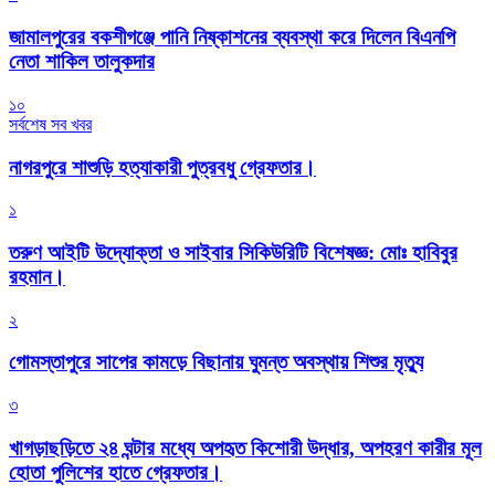
জামালপুরের বকশীগঞ্জে পানি নিষ্কাশনের ব্যবস্থা করে দিলেন বিএনপি
নেতা শাকিল তালুকদার
১০
সর্বশেষ সব খবর
নাগরপুরে শাশুড়ি হত্যাকারী পুত্রবধু গ্রেফতার।
১
তরুণ আইটি উদ্যোক্তা ও সাইবার সিকিউরিটি বিশেষজ্ঞ: মোঃ হাবিবুর
রহমান।
২
গোমস্তাপুরে সাপের কামড়ে বিছানায় ঘুমন্ত অবস্থায় শিশুর মৃত্যু
৩
খাগড়াছড়িতে ২৪ ঘন্টার মধ্যে অপহৃত কিশোরী উদ্ধার, অপহরণ কারীর মূল
হোতা পুলিশের হাতে গ্রেফতার।