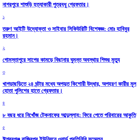
নাগরপুরে শাশুড়ি হত্যাকারী পুত্রবধু গ্রেফতার।
১
তরুণ আইটি উদ্যোক্তা ও সাইবার সিকিউরিটি বিশেষজ্ঞ: মোঃ হাবিবুর
রহমান।
২
গোমস্তাপুরে সাপের কামড়ে বিছানায় ঘুমন্ত অবস্থায় শিশুর মৃত্যু
৩
খাগড়াছড়িতে ২৪ ঘন্টার মধ্যে অপহৃত কিশোরী উদ্ধার, অপহরণ কারীর মূল
হোতা পুলিশের হাতে গ্রেফতার।
৪
৮ বছর ধরে নিখোঁজ টেকনাফের আব্দুল্লাহ: ফিরে পেতে পরিবারের আকুতি
৫
ঈশ্বরগঞ্জ রাজিবপুর ইউনিয়নে ওয়ার্ড প্রতিনিধি সম্মেলন