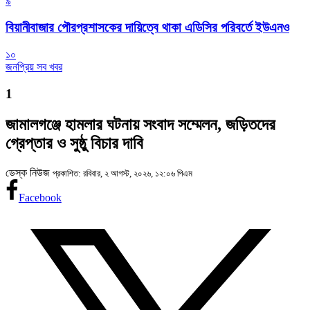
৯
বিয়ানীবাজার পৌরপ্রশাসকের দায়িত্বে থাকা এডিসির পরিবর্তে ইউএনও
১০
জনপ্রিয় সব খবর
1
জামালগঞ্জে হামলার ঘটনায় সংবাদ সম্মেলন, জড়িতদের
গ্রেপ্তার ও সুষ্ঠু বিচার দাবি
ডেস্ক নিউজ
প্রকাশিত: রবিবার, ২ আগস্ট, ২০২৬, ১২:০৬ পিএম
Facebook