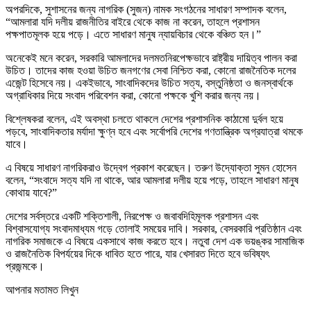
অপরদিকে, সুশাসনের জন্য নাগরিক (সুজন) নামক সংগঠনের সাধারণ সম্পাদক বলেন,
“আমলারা যদি দলীয় রাজনীতির বাইরে থেকে কাজ না করেন, তাহলে প্রশাসন
পক্ষপাতমূলক হয়ে পড়ে। এতে সাধারণ মানুষ ন্যায়বিচার থেকে বঞ্চিত হন।”
অনেকেই মনে করেন, সরকারি আমলাদের দলমতনিরপেক্ষভাবে রাষ্ট্রীয় দায়িত্ব পালন করা
উচিত। তাদের কাজ হওয়া উচিত জনগণের সেবা নিশ্চিত করা, কোনো রাজনৈতিক দলের
এজেন্ট হিসেবে নয়। একইভাবে, সাংবাদিকদের উচিত সত্য, বস্তুনিষ্ঠতা ও জনস্বার্থকে
অগ্রাধিকার দিয়ে সংবাদ পরিবেশন করা, কোনো পক্ষকে খুশি করার জন্য নয়।
বিশ্লেষকরা বলেন, এই অবস্থা চলতে থাকলে দেশের প্রশাসনিক কাঠামো দুর্বল হয়ে
পড়বে, সাংবাদিকতার মর্যাদা ক্ষুণ্ন হবে এবং সর্বোপরি দেশের গণতান্ত্রিক অগ্রযাত্রা থমকে
যাবে।
এ বিষয়ে সাধারণ নাগরিকরাও উদ্বেগ প্রকাশ করেছেন। তরুণ উদ্যোক্তা সুমন হোসেন
বলেন, “সংবাদে সত্য যদি না থাকে, আর আমলারা দলীয় হয়ে পড়ে, তাহলে সাধারণ মানুষ
কোথায় যাবে?”
দেশের সর্বস্তরে একটি শক্তিশালী, নিরপেক্ষ ও জবাবদিহিমূলক প্রশাসন এবং
বিশ্বাসযোগ্য সংবাদমাধ্যম গড়ে তোলাই সময়ের দাবি। সরকার, বেসরকারি প্রতিষ্ঠান এবং
নাগরিক সমাজকে এ বিষয়ে একসাথে কাজ করতে হবে। নতুবা দেশ এক ভয়ঙ্কর সামাজিক
ও রাজনৈতিক বিপর্যয়ের দিকে ধাবিত হতে পারে, যার খেসারত দিতে হবে ভবিষ্যৎ
প্রজন্মকে।
আপনার মতামত লিখুন