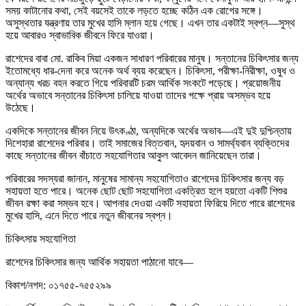
সময় কাটানোর কথা, সেই বয়সেই তাকে লড়তে হচ্ছে কঠিন এক রোগের সঙ্গে।
অসুস্থতার যন্ত্রণায় তার মুখের হাসি ম্লান হয়ে গেছে। এখন তার একটাই স্বপ্ন—সুস্থ
হয়ে আবারও স্বাভাবিক জীবনে ফিরে যাওয়া।
রাশেদের বাবা মো. রাকিব মিয়া একজন সাধারণ পরিবারের মানুষ। সন্তানের চিকিৎসার জন্য
ইতোমধ্যে ধার-দেনা করে অনেক অর্থ ব্যয় করেছেন। চিকিৎসা, পরীক্ষা-নিরীক্ষা, ওষুধ ও
অন্যান্য খরচ বহন করতে গিয়ে পরিবারটি চরম আর্থিক সংকটে পড়েছে। প্রয়োজনীয়
অর্থের অভাবে সন্তানের চিকিৎসা চালিয়ে যাওয়া তাদের পক্ষে প্রায় অসম্ভব হয়ে
উঠেছে।
একদিকে সন্তানের জীবন নিয়ে উৎকণ্ঠা, অন্যদিকে অর্থের অভাব—এই দুই দুশ্চিন্তায়
দিশেহারা রাশেদের পরিবার। তাই সমাজের বিত্তবান, হৃদয়বান ও সামর্থ্যবান ব্যক্তিদের
কাছে সন্তানের জীবন বাঁচাতে সহযোগিতার আকুল আবেদন জানিয়েছেন তারা।
পরিবারের সদস্যরা জানান, মানুষের সামান্য সহযোগিতাও রাশেদের চিকিৎসার জন্য বড়
সহায়তা হতে পারে। অনেক ছোট ছোট সহযোগিতা একত্রিত হলে হয়তো একটি শিশুর
জীবন রক্ষা করা সম্ভব হবে। আপনার দেওয়া একটি সহায়তা ফিরিয়ে দিতে পারে রাশেদের
মুখের হাসি, এনে দিতে পারে নতুন জীবনের স্বপ্ন।
চিকিৎসায় সহযোগিতা
রাশেদের চিকিৎসার জন্য আর্থিক সহায়তা পাঠানো যাবে—
বিকাশ/নগদ: ০১৭৫৫-৭৫৫২৯৯