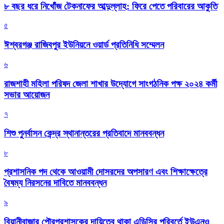
৮ বছর ধরে নিখোঁজ টেকনাফের আব্দুল্লাহ: ফিরে পেতে পরিবারের আকুতি
৫
ঈশ্বরগঞ্জ রাজিবপুর ইউনিয়নে ওয়ার্ড প্রতিনিধি সম্মেলন
৬
রাজশাহী মহিলা পরিষদ জেলা শাখার উদ্যোগে সাংগঠনিক পক্ষ ২০২৪ কর্মী
সভার আয়োজন
৭
শিশু পুনর্বাসন কেন্দ্র স্থানান্তরের প্রতিবাদে মানববন্ধন
৮
প্রশাসনিক পদ থেকে আওয়ামী দোসরদের অপসারণ এবং শিক্ষাক্ষেত্রে
বৈষম্য নিরসনের দাবিতে মানববন্ধন
৯
বিয়ানীবাজার পৌরপ্রশাসকের দায়িত্বে থাকা এডিসির পরিবর্তে ইউএনও