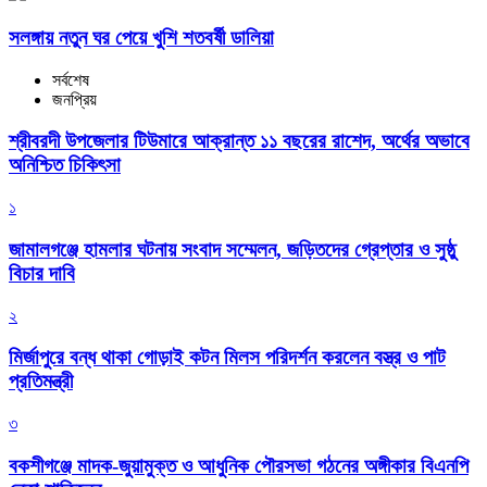
সলঙ্গায় নতুন ঘর পেয়ে খুশি শতবর্ষী ডালিয়া
সর্বশেষ
জনপ্রিয়
শ্রীবরদী উপজেলার টিউমারে আক্রান্ত ১১ বছরের রাশেদ, অর্থের অভাবে
অনিশ্চিত চিকিৎসা
১
জামালগঞ্জে হামলার ঘটনায় সংবাদ সম্মেলন, জড়িতদের গ্রেপ্তার ও সুষ্ঠু
বিচার দাবি
২
মির্জাপুরে বন্ধ থাকা গোড়াই কটন মিলস পরিদর্শন করলেন বস্ত্র ও পাট
প্রতিমন্ত্রী
৩
বকশীগঞ্জে মাদক-জুয়ামুক্ত ও আধুনিক পৌরসভা গঠনের অঙ্গীকার বিএনপি