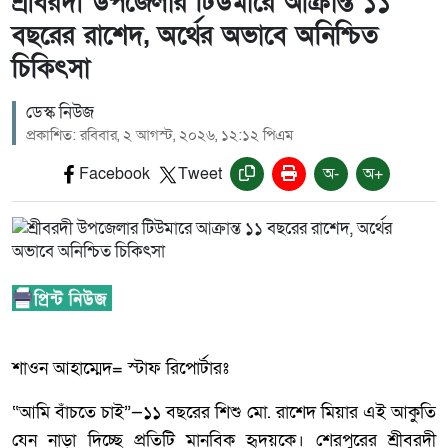
শ্রীবরদী উপজেলার টিউমারে আক্রান্ত ১১
বছরের রাশেদ, অর্থের অভাবে অনিশ্চিত
চিকিৎসা
ডেস্ক নিউজ
প্রকাশিত: রবিবার, ২ আগস্ট, ২০২৬, ১২:১২ পিএম
Facebook
Tweet
অ-
অ+
শাওন আহাম্মেদ= স্টাফ রিপোর্টারঃ
“আমি বাঁচতে চাই”—১১ বছরের শিশু মো. রাশেদ মিয়ার এই আকুতি
যেন নাড়া দিচ্ছে প্রতিটি মানবিক হৃদয়কে। শেরপুরের শ্রীবরদী