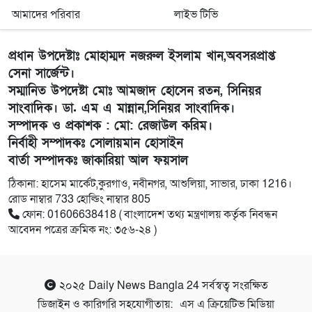
আমাদের পরিবার
লাইভ টিভি
প্রধান উপদেষ্টাঃ মোহাম্মদ নজরুল ইসলাম খান,অবসরপ্রাপ্ত
সেনা সার্জেন্ট।
সম্মানিত উপদেষ্টা মোঃ আমজাদ হোসেন রতন, সিনিয়র
সাংবাদিক। ডা. এম এ মান্নান,সিনিয়র সাংবাদিক।
সম্পাদক ও প্রকাশক : মো: রেজাউল করিম।
নির্বাহী সম্পাদকঃ সোলায়মান হোসাইন
বার্তা সম্পাদকঃ জাকারিয়া আল ফয়সাল
ঠিকানা: হাসেম মার্কেট,কুরগাও, নবীনগর, আশুলিয়া, সাভার, ঢাকা 1216।
রোড নাম্বার 733 হোল্ডিং নাম্বার 805
ফোন: 01606638418 ( বাংলাদেশ তথ্য মন্ত্রণালয় কর্তৃক নিবন্ধন
আবেদন পত্রের ক্রমিক নং: ৩৫৬-২৪ )
২০২৫
Daily News Bangla 24
সর্বস্বত্ব সংরক্ষিত
ডিজাইন ও কারিগরি সহযোগীতায়:
এস এ ক্রিয়েটিভ মিডিয়া