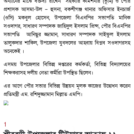
অন্যানের মাঝে বক্তব্য রাখেন সহকারি কমিশনার (ভূমি) ও পৌর
প্রশাসক আসমা-উল – হুসনা, বকশীগঞ্জ থানার অফিসার ইনচার্জ
(ওসি) মকবুল হোসেন, উপজেলা বিএনপির সভাপতি মানিক
সওদাগর, সাধারণ সম্পাদক জাহিদুল ইসলাম প্রিন্স, পৌর বিএনপির
সভাপতি আনিছুর জ্জামান, সাধারণ সম্পাদক সাইফুল ইসলাম
তালুকদার শাকিল, উপজেলা যুবদলের আহ্বায় বিপ্লব সওদাগরসহ
অনেকেই ।
এসময় উপজেলার বিভিন্ন দপ্তরের কর্মকর্তা, বিভিন্ন বিদ্যালয়ের
শিক্ষকরাসহ দলীয় নেতা কর্মীরা উপস্থিত ছিলেন।
এর আগে পৌর সভার বিভিন্ন উন্নয়ন মূলক কাজের উদ্বোধন করেন
প্রতিমন্ত্রী এম. রশিদুজ্জামান মিল্লাত এমপি।
1