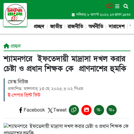
শনিবার, ৮ আগস্ট ২০২৬, ২৩ শ্রাবণ ১৪৩৩
প্রচ্ছদ
জাতীয়
রাজনীতি
অর্থনীতি
সারাদেশ
আন
প্রচ্ছদ
শ্যামনগরে ইফতেদায়ী মাদ্রাসা দখল করার
চেষ্টা ও প্রধান শিক্ষক কে প্রাণনাশের হুমকি
ডেস্ক নিউজ
প্রকাশিত: মঙ্গলবার, ১৩ মে, ২০২৫, ৫:০২ পিএম
ই-পেপার প্রিন্ট ভিউ
Facebook
Tweet
অ-
অ+