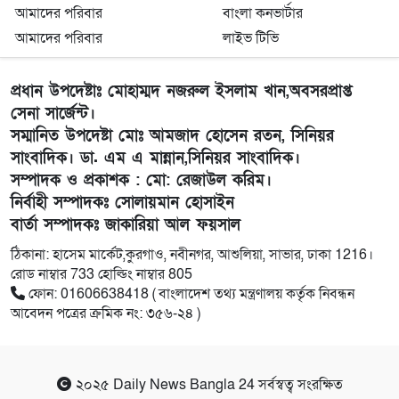
আমাদের পরিবার
বাংলা কনভার্টার
আমাদের পরিবার
লাইভ টিভি
প্রধান উপদেষ্টাঃ মোহাম্মদ নজরুল ইসলাম খান,অবসরপ্রাপ্ত
সেনা সার্জেন্ট।
সম্মানিত উপদেষ্টা মোঃ আমজাদ হোসেন রতন, সিনিয়র
সাংবাদিক। ডা. এম এ মান্নান,সিনিয়র সাংবাদিক।
সম্পাদক ও প্রকাশক : মো: রেজাউল করিম।
নির্বাহী সম্পাদকঃ সোলায়মান হোসাইন
বার্তা সম্পাদকঃ জাকারিয়া আল ফয়সাল
ঠিকানা: হাসেম মার্কেট,কুরগাও, নবীনগর, আশুলিয়া, সাভার, ঢাকা 1216।
রোড নাম্বার 733 হোল্ডিং নাম্বার 805
ফোন: 01606638418 ( বাংলাদেশ তথ্য মন্ত্রণালয় কর্তৃক নিবন্ধন
আবেদন পত্রের ক্রমিক নং: ৩৫৬-২৪ )
২০২৫
Daily News Bangla 24
সর্বস্বত্ব সংরক্ষিত