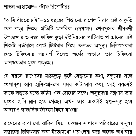
শাওন আহাম্মেদ= স্টাফ রিপোর্টারঃ
“আমি বাঁচতে চাই”—১১ বছরের শিশু মো. রাশেদ মিয়ার এই আকুতি
যেন নাড়া দিচ্ছে প্রতিটি মানবিক হৃদয়কে। শেরপুরের শ্রীবরদী
উপজেলার ৩ নম্বর কাকিলাকুড়া ইউনিয়নের খাটিয়াডাঙ্গা গ্রামের এই
শিশুটি বর্তমানে পেটে টিউমার নিয়ে গুরুতর অসুস্থ। চিকিৎসকরা
দ্রুত চিকিৎসার পরামর্শ দিলেও অর্থের অভাবে তার চিকিৎসা
অনিশ্চয়তার মুখে পড়েছে।
যে বয়সে রাশেদের মাঠজুড়ে ছুটে বেড়ানোর কথা, বন্ধুদের সঙ্গে
খেলাধুলা আর হাসি-আনন্দে সময় কাটানোর কথা, সেই বয়সেই
তাকে লড়তে হচ্ছে কঠিন এক রোগের সঙ্গে। অসুস্থতার যন্ত্রণায় তার
মুখের হাসি ম্লান হয়ে গেছে। এখন তার একটাই স্বপ্ন—সুস্থ হয়ে
আবারও স্বাভাবিক জীবনে ফিরে যাওয়া।
রাশেদের বাবা মো. রাকিব মিয়া একজন সাধারণ পরিবারের মানুষ।
সন্তানের চিকিৎসার জন্য ইতোমধ্যে ধার-দেনা করে অনেক অর্থ ব্যয়