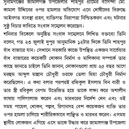
‎সুনামগঞ্জের জামালগঞ্জ উপজেলার শাহপুর গ্রামের বাসিন্দা মো.
কামাল উদ্দিনের ওপর হামলার অভিযোগ এনে দোষীদের বিরুদ্ধে
আইনগত ব্যবস্থা গ্রহণ, ব্যক্তিগত নিরাপত্তা নিশ্চিতকরণ এবং ঘটনার
সুষ্ঠু বিচার দাবিতে সংবাদ সম্মেলন করেছেন।
‎শনিবার বিকেলে অনুষ্ঠিত সংবাদ সম্মেলনে লিখিত বক্তব্যে তিনি
বলেন, গত ২৩ জুলাই দুপুর আনুমানিক ১২টার দিকে তিনি শাহপুর
বাঁধ বাজারে যান। সেখানে সরকারি কাজে উপস্থিত একজন সার্ভেয়ার
বাঁধ বাজারের কয়েকটি দোকান নির্মাণ ও মালিকানা সম্পর্কে তার
কাছে জানতে চাইলে তিনি জানান, দোকানগুলো প্রায় ২৫ বছর আগে
মরহুম আব্দুল মান্নান চৌধুরী ওরফে তেলা মিয়া চৌধুরী নির্মাণ
করেছিলেন। এ কথা বলার পরপরই রফিকুল ইসলাম বিন বারী ও
তার স্ত্রী রবিকুল বেগম উত্তেজিত হয়ে তাকে লক্ষ্য করে অশালীন
ভাষায় গালিগালাজ করেন এবং মারধরের নির্দেশ দেন এবং ওই
সময় পায়েল, খোকন, পল্লব, রিগানসহ বেশ কয়েকজন ব্যক্তি তার
ওপর হামলা চালিয়ে শারীরিকভাবে লাঞ্ছিত ও মারধর করেন। এসময়
স্থানীয় লোকজন এগিয়ে এসে তাকে উদ্ধার করে জামালগঞ্জ উপজেলা