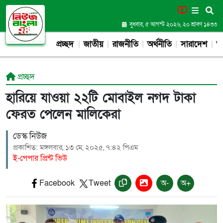
বুধবার, ৫ আগস্ট ২০২৬, ২০ শ্রাবণ ১৪৩৩
প্রচ্ছদ
জাতীয়
রাজনীতি
অর্থনীতি
সারাদেশ
আন
প্রচ্ছদ
হারিয়ে যাওয়া ২২টি মোবাইল নগদ টাকা
ফেরত পেলেন মালিকেরা
ডেস্ক নিউজ
প্রকাশিত: মঙ্গলবার, ১৩ মে, ২০২৫, ৭:৪২ পিএম
ই-পেপার প্রিন্ট ভিউ
Facebook
Tweet
অ-
অ+