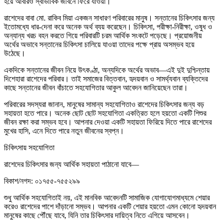
হয়ে আবারও স্বাভাবিক জীবনে ফিরে যাওয়া।
রাশেদের বাবা মো. রাকিব মিয়া একজন সাধারণ পরিবারের মানুষ। সন্তানের চিকিৎসার জন্য
ইতোমধ্যে ধার-দেনা করে অনেক অর্থ ব্যয় করেছেন। চিকিৎসা, পরীক্ষা-নিরীক্ষা, ওষুধ ও
অন্যান্য খরচ বহন করতে গিয়ে পরিবারটি চরম আর্থিক সংকটে পড়েছে। প্রয়োজনীয়
অর্থের অভাবে সন্তানের চিকিৎসা চালিয়ে যাওয়া তাদের পক্ষে প্রায় অসম্ভব হয়ে
উঠেছে।
একদিকে সন্তানের জীবন নিয়ে উৎকণ্ঠা, অন্যদিকে অর্থের অভাব—এই দুই দুশ্চিন্তায়
দিশেহারা রাশেদের পরিবার। তাই সমাজের বিত্তবান, হৃদয়বান ও সামর্থ্যবান ব্যক্তিদের
কাছে সন্তানের জীবন বাঁচাতে সহযোগিতার আকুল আবেদন জানিয়েছেন তারা।
পরিবারের সদস্যরা জানান, মানুষের সামান্য সহযোগিতাও রাশেদের চিকিৎসার জন্য বড়
সহায়তা হতে পারে। অনেক ছোট ছোট সহযোগিতা একত্রিত হলে হয়তো একটি শিশুর
জীবন রক্ষা করা সম্ভব হবে। আপনার দেওয়া একটি সহায়তা ফিরিয়ে দিতে পারে রাশেদের
মুখের হাসি, এনে দিতে পারে নতুন জীবনের স্বপ্ন।
চিকিৎসায় সহযোগিতা
রাশেদের চিকিৎসার জন্য আর্থিক সহায়তা পাঠানো যাবে—
বিকাশ/নগদ: ০১৭৫৫-৭৫৫২৯৯
শুধু আর্থিক সহযোগিতাই নয়, এই মানবিক আবেদনটি সামাজিক যোগাযোগমাধ্যমে শেয়ার
করেও রাশেদের পাশে দাঁড়ানো সম্ভব। আপনার একটি শেয়ার হয়তো এমন কোনো হৃদয়বান
মানুষের কাছে পৌঁছে যাবে, যিনি তার চিকিৎসার দায়িত্ব নিতে এগিয়ে আসবেন।