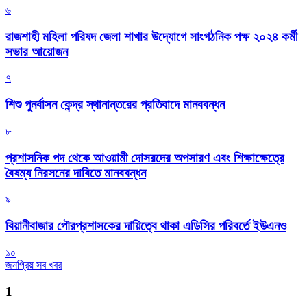
৬
রাজশাহী মহিলা পরিষদ জেলা শাখার উদ্যোগে সাংগঠনিক পক্ষ ২০২৪ কর্মী
সভার আয়োজন
৭
শিশু পুনর্বাসন কেন্দ্র স্থানান্তরের প্রতিবাদে মানববন্ধন
৮
প্রশাসনিক পদ থেকে আওয়ামী দোসরদের অপসারণ এবং শিক্ষাক্ষেত্রে
বৈষম্য নিরসনের দাবিতে মানববন্ধন
৯
বিয়ানীবাজার পৌরপ্রশাসকের দায়িত্বে থাকা এডিসির পরিবর্তে ইউএনও
১০
জনপ্রিয় সব খবর
1