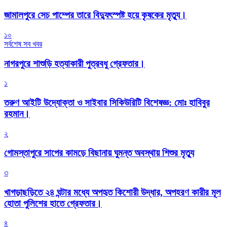
জামালপুরে সেচ পাম্পের তারে বিদ্যুৎস্পষ্ট হয়ে কৃষকের মৃত্যু।
১০
সর্বশেষ সব খবর
নাগরপুরে শাশুড়ি হত্যাকারী পুত্রবধু গ্রেফতার।
১
তরুণ আইটি উদ্যোক্তা ও সাইবার সিকিউরিটি বিশেষজ্ঞ: মোঃ হাবিবুর
রহমান।
২
গোমস্তাপুরে সাপের কামড়ে বিছানায় ঘুমন্ত অবস্থায় শিশুর মৃত্যু
৩
খাগড়াছড়িতে ২৪ ঘন্টার মধ্যে অপহৃত কিশোরী উদ্ধার, অপহরণ কারীর মূল
হোতা পুলিশের হাতে গ্রেফতার।
৪