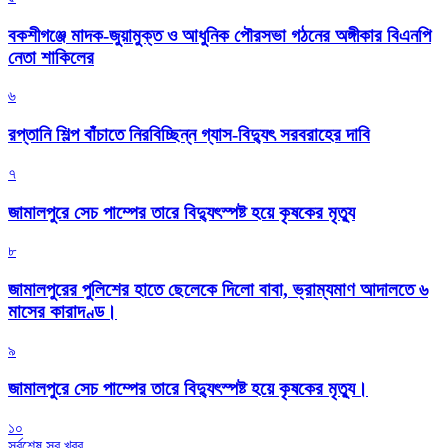
বকশীগঞ্জে মাদক-জুয়ামুক্ত ও আধুনিক পৌরসভা গঠনের অঙ্গীকার বিএনপি
নেতা শাকিলের
৬
রপ্তানি শিল্প বাঁচাতে নিরবিচ্ছিন্ন গ্যাস-বিদ্যুৎ সরবরাহের দাবি
৭
জামালপুরে সেচ পাম্পের তারে বিদ্যুৎস্পষ্ট হয়ে কৃষকের মৃত্যু
৮
জামালপুরের পুলিশের হাতে ছেলেকে দিলো বাবা, ভ্রাম্যমাণ আদালতে ৬
মাসের কারাদণ্ড।
৯
জামালপুরে সেচ পাম্পের তারে বিদ্যুৎস্পষ্ট হয়ে কৃষকের মৃত্যু।
১০
সর্বশেষ সব খবর