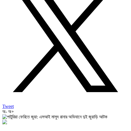
Tweet
অ-
অ+