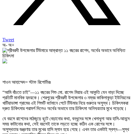
Tweet
অ-
অ+
শাওন আহাম্মেদ= স্টাফ রিপোর্টারঃ
“আমি বাঁচতে চাই”—১১ বছরের শিশু মো. রাশেদ মিয়ার এই আকুতি যেন নাড়া দিচ্ছে
প্রতিটি মানবিক হৃদয়কে। শেরপুরের শ্রীবরদী উপজেলার ৩ নম্বর কাকিলাকুড়া ইউনিয়নের
খাটিয়াডাঙ্গা গ্রামের এই শিশুটি বর্তমানে পেটে টিউমার নিয়ে গুরুতর অসুস্থ। চিকিৎসকরা
দ্রুত চিকিৎসার পরামর্শ দিলেও অর্থের অভাবে তার চিকিৎসা অনিশ্চয়তার মুখে পড়েছে।
যে বয়সে রাশেদের মাঠজুড়ে ছুটে বেড়ানোর কথা, বন্ধুদের সঙ্গে খেলাধুলা আর হাসি-আনন্দে
সময় কাটানোর কথা, সেই বয়সেই তাকে লড়তে হচ্ছে কঠিন এক রোগের সঙ্গে।
অসুস্থতার যন্ত্রণায় তার মুখের হাসি ম্লান হয়ে গেছে। এখন তার একটাই স্বপ্ন—সুস্থ