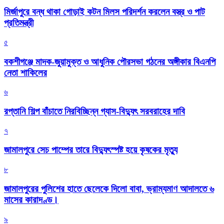
মির্জাপুরে বন্ধ থাকা গোড়াই কটন মিলস পরিদর্শন করলেন বস্ত্র ও পাট
প্রতিমন্ত্রী
৫
বকশীগঞ্জে মাদক-জুয়ামুক্ত ও আধুনিক পৌরসভা গঠনের অঙ্গীকার বিএনপি
নেতা শাকিলের
৬
রপ্তানি শিল্প বাঁচাতে নিরবিচ্ছিন্ন গ্যাস-বিদ্যুৎ সরবরাহের দাবি
৭
জামালপুরে সেচ পাম্পের তারে বিদ্যুৎস্পষ্ট হয়ে কৃষকের মৃত্যু
৮
জামালপুরের পুলিশের হাতে ছেলেকে দিলো বাবা, ভ্রাম্যমাণ আদালতে ৬
মাসের কারাদণ্ড।
৯