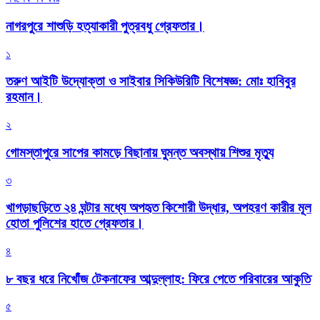
নাগরপুরে শাশুড়ি হত্যাকারী পুত্রবধু গ্রেফতার।
১
তরুণ আইটি উদ্যোক্তা ও সাইবার সিকিউরিটি বিশেষজ্ঞ: মোঃ হাবিবুর
রহমান।
২
গোমস্তাপুরে সাপের কামড়ে বিছানায় ঘুমন্ত অবস্থায় শিশুর মৃত্যু
৩
খাগড়াছড়িতে ২৪ ঘন্টার মধ্যে অপহৃত কিশোরী উদ্ধার, অপহরণ কারীর মূল
হোতা পুলিশের হাতে গ্রেফতার।
৪
৮ বছর ধরে নিখোঁজ টেকনাফের আব্দুল্লাহ: ফিরে পেতে পরিবারের আকুতি
৫