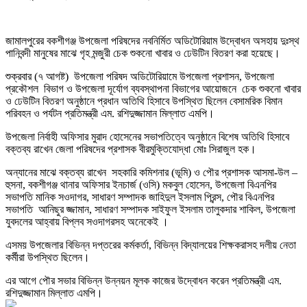
জামালপুরের বকশীগঞ্জ উপজেলা পরিষদের নবনির্মিত অডিটোরিয়াম উদ্বোধন অসহায় দুঃস্থ
পানিবন্দী মানুষের মাঝে গৃহ মন্জুরী চেক শুকনো খাবার ও ঢেউটিন বিতরণ করা হয়েছে।
শুক্রবার (৭ আগষ্ট) উপজেলা পরিষদ অডিটোরিয়ামে উপজেলা প্রশাসন, উপজেলা
প্রকৌশল বিভাগ ও উপজেলা দূর্যোগ ব্যবস্থাপনা বিভাগের আয়োজনে চেক শুকনো খাবার
ও ঢেউটিন বিতরণ অনুষ্ঠানে প্রধান অতিথি হিসাবে উপস্থিত ছিলেন বেসামরিক বিমান
পরিবহন ও পর্যটন প্রতিমন্ত্রী এম. রশিদুজ্জামান মিল্লাত এমপি।
উপজেলা নির্বাহী অফিসার মুরাদ হোসেনের সভাপতিত্বে অনুষ্ঠানে বিশেষ অতিথি হিসাবে
বক্তব্য রাখেন জেলা পরিষদের প্রশাসক বীরমুক্তিযোদ্ধা মোঃ সিরাজুল হক।
অন্যানের মাঝে বক্তব্য রাখেন সহকারি কমিশনার (ভূমি) ও পৌর প্রশাসক আসমা-উল –
হুসনা, বকশীগঞ্জ থানার অফিসার ইনচার্জ (ওসি) মকবুল হোসেন, উপজেলা বিএনপির
সভাপতি মানিক সওদাগর, সাধারণ সম্পাদক জাহিদুল ইসলাম প্রিন্স, পৌর বিএনপির
সভাপতি আনিছুর জ্জামান, সাধারণ সম্পাদক সাইফুল ইসলাম তালুকদার শাকিল, উপজেলা
যুবদলের আহ্বায় বিপ্লব সওদাগরসহ অনেকেই ।
এসময় উপজেলার বিভিন্ন দপ্তরের কর্মকর্তা, বিভিন্ন বিদ্যালয়ের শিক্ষকরাসহ দলীয় নেতা
কর্মীরা উপস্থিত ছিলেন।
এর আগে পৌর সভার বিভিন্ন উন্নয়ন মূলক কাজের উদ্বোধন করেন প্রতিমন্ত্রী এম.
রশিদুজ্জামান মিল্লাত এমপি।