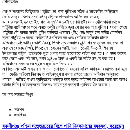
সোলায়মানঃ
গোপন সংবাদের ভিত্তিতে পাটুরিয়া নৌ থানা পুলিশের সঠিক ও তাৎক্ষণিক অভিযানে
ফেরিতে জুয়া খেলার সময় দুই জুয়াড়িকে হাতেনাতে আটক করা হয়েছে।
অদ্য ৪ জুলাই ২০২৫ ইং, রাত আনুমানিক ১২টা ৪৫ মিনিটের সময় দৌলতদিয়া থেকে
পাটুরিয়া ঘাটে আসার পথে এনায়েতপুরী ফেরিতে জুয়া খেলার খবর পায় পুলিশ। সংবাদ পেয়ে
পাটুরিয়া নৌ থানার সাহসী পুলিশ কর্মকর্তা এসআই (নি:) মোঃ মাসুদ রানা সঙ্গীয় ফোর্সসহ
দ্রুত পাটুরিয়া ৩ নম্বর ফেরিঘাটে উপস্থিত হন এবং ফেরিতে অভিযান চালান।
অভিযানে মো: আইয়ুব আলী (৪২), পিতা: মৃত সওদাগর মুন্সি, গ্রাম: সুমেজ ঘর, তেওতা
এবং মো: সামাদ (৩৪), পিতা: মো: হোসেন আলী, গ্রাম: তেঘরী উভয়েই শিবালয়
উপজেলার বাসিন্দা, তাদেরকে জুয়া খেলার সময় হাতেনাতে আটক করা হয়। এ সময় তাদের
কাছ থেকে এক সেট তাস, নগদ ১,৪০০ টাকা ও একটি টর্চ লাইট উদ্ধার করা হয়।
অভিযানের সময় আরও দুইজন জুয়াড়ি পালিয়ে যায়।
এ বিষয়ে এসআই মাসুদ রানা জানান, ফেরিতে এ ধরনের অবৈধ কার্যক্রম বরদাশত করা হবে
না। ফেরির পরিবেশ নিরাপদ ও আইনশৃঙ্খলা বজায় রাখতে তাদের অভিযান অব্যাহত
থাকবে। পালিয়ে যাওয়া ব্যক্তিদের শনাক্ত করে দ্রুত আইনের আওতায় আনা হবে বলেও
জানান তিনি।আটককৃতদের বিরুদ্ধে আইনানুগ ব্যবস্থা প্রক্রিয়াধীন রয়েছে।
আপনার মতামত লিখুন
সর্বশেষ
জনপ্রিয়
বকশীগঞ্জে পশ্চিম দত্তেরচরের বিলে পানি নিষ্কাশনের ব্যবস্থা, করেছেন