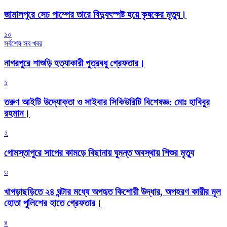
জামালপুরে সেচ পাম্পের তারে বিদ্যুৎস্পষ্ট হয়ে কৃষকের মৃত্যু।
১০
সর্বশেষ সব খবর
নাগরপুরে শাশুড়ি হত্যাকারী পুত্রবধু গ্রেফতার।
১
তরুণ আইটি উদ্যোক্তা ও সাইবার সিকিউরিটি বিশেষজ্ঞ: মোঃ হাবিবুর
রহমান।
২
গোমস্তাপুরে সাপের কামড়ে বিছানায় ঘুমন্ত অবস্থায় শিশুর মৃত্যু
৩
খাগড়াছড়িতে ২৪ ঘন্টার মধ্যে অপহৃত কিশোরী উদ্ধার, অপহরণ কারীর মূল
হোতা পুলিশের হাতে গ্রেফতার।
৪