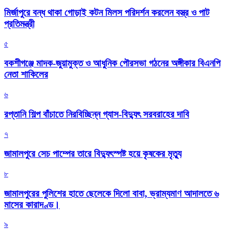
মির্জাপুরে বন্ধ থাকা গোড়াই কটন মিলস পরিদর্শন করলেন বস্ত্র ও পাট
প্রতিমন্ত্রী
৫
বকশীগঞ্জে মাদক-জুয়ামুক্ত ও আধুনিক পৌরসভা গঠনের অঙ্গীকার বিএনপি
নেতা শাকিলের
৬
রপ্তানি শিল্প বাঁচাতে নিরবিচ্ছিন্ন গ্যাস-বিদ্যুৎ সরবরাহের দাবি
৭
জামালপুরে সেচ পাম্পের তারে বিদ্যুৎস্পষ্ট হয়ে কৃষকের মৃত্যু
৮
জামালপুরের পুলিশের হাতে ছেলেকে দিলো বাবা, ভ্রাম্যমাণ আদালতে ৬
মাসের কারাদণ্ড।
৯