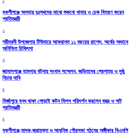
১
বকশীগঞ্জে অসহায় দুঃস্থদের মাঝে শুকনো খাবার ও চেক বিতরণ করেন
প্রতিমন্ত্রী
২
শ্রীবরদী উপজেলার টিউমারে আক্রান্ত ১১ বছরের রাশেদ, অর্থের অভাবে
অনিশ্চিত চিকিৎসা
৩
জামালগঞ্জে হামলার ঘটনায় সংবাদ সম্মেলন, জড়িতদের গ্রেপ্তার ও সুষ্ঠু
বিচার দাবি
৪
মির্জাপুরে বন্ধ থাকা গোড়াই কটন মিলস পরিদর্শন করলেন বস্ত্র ও পাট
প্রতিমন্ত্রী
৫
বকশীগঞ্জে মাদক-জুয়ামুক্ত ও আধুনিক পৌরসভা গঠনের অঙ্গীকার বিএনপি