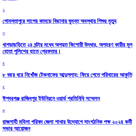
২
গোমস্তাপুরে সাপের কামড়ে বিছানায় ঘুমন্ত অবস্থায় শিশুর মৃত্যু
৩
খাগড়াছড়িতে ২৪ ঘন্টার মধ্যে অপহৃত কিশোরী উদ্ধার, অপহরণ কারীর মূল
হোতা পুলিশের হাতে গ্রেফতার।
৪
৮ বছর ধরে নিখোঁজ টেকনাফের আব্দুল্লাহ: ফিরে পেতে পরিবারের আকুতি
৫
ঈশ্বরগঞ্জ রাজিবপুর ইউনিয়নে ওয়ার্ড প্রতিনিধি সম্মেলন
৬
রাজশাহী মহিলা পরিষদ জেলা শাখার উদ্যোগে সাংগঠনিক পক্ষ ২০২৪ কর্মী
সভার আয়োজন