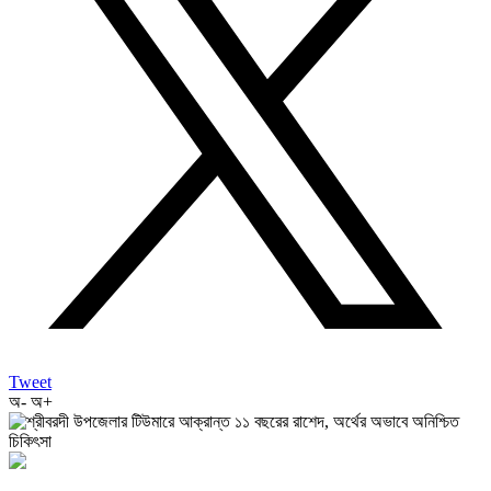
Tweet
অ-
অ+