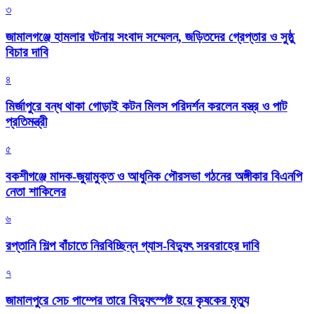
৩
জামালগঞ্জে হামলার ঘটনায় সংবাদ সম্মেলন, জড়িতদের গ্রেপ্তার ও সুষ্ঠু
বিচার দাবি
৪
মির্জাপুরে বন্ধ থাকা গোড়াই কটন মিলস পরিদর্শন করলেন বস্ত্র ও পাট
প্রতিমন্ত্রী
৫
বকশীগঞ্জে মাদক-জুয়ামুক্ত ও আধুনিক পৌরসভা গঠনের অঙ্গীকার বিএনপি
নেতা শাকিলের
৬
রপ্তানি শিল্প বাঁচাতে নিরবিচ্ছিন্ন গ্যাস-বিদ্যুৎ সরবরাহের দাবি
৭
জামালপুরে সেচ পাম্পের তারে বিদ্যুৎস্পষ্ট হয়ে কৃষকের মৃত্যু