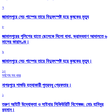
৭
জামালপুরে সেচ পাম্পের তারে বিদ্যুৎস্পষ্ট হয়ে কৃষকের মৃত্যু
৮
জামালপুরের পুলিশের হাতে ছেলেকে দিলো বাবা, ভ্রাম্যমাণ আদালতে ৬
মাসের কারাদণ্ড।
৯
জামালপুরে সেচ পাম্পের তারে বিদ্যুৎস্পষ্ট হয়ে কৃষকের মৃত্যু।
১০
সর্বশেষ সব খবর
নাগরপুরে শাশুড়ি হত্যাকারী পুত্রবধু গ্রেফতার।
১
তরুণ আইটি উদ্যোক্তা ও সাইবার সিকিউরিটি বিশেষজ্ঞ: মোঃ হাবিবুর
রহমান।