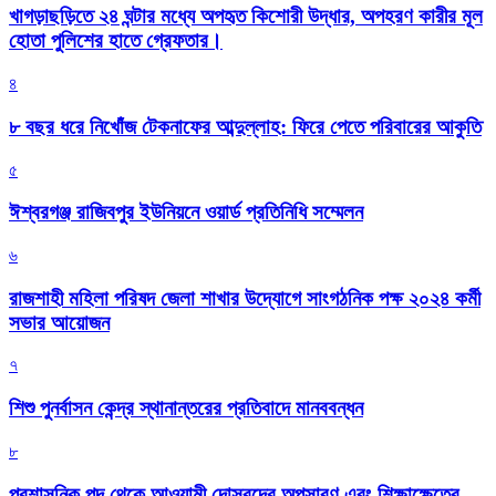
খাগড়াছড়িতে ২৪ ঘন্টার মধ্যে অপহৃত কিশোরী উদ্ধার, অপহরণ কারীর মূল
হোতা পুলিশের হাতে গ্রেফতার।
৪
৮ বছর ধরে নিখোঁজ টেকনাফের আব্দুল্লাহ: ফিরে পেতে পরিবারের আকুতি
৫
ঈশ্বরগঞ্জ রাজিবপুর ইউনিয়নে ওয়ার্ড প্রতিনিধি সম্মেলন
৬
রাজশাহী মহিলা পরিষদ জেলা শাখার উদ্যোগে সাংগঠনিক পক্ষ ২০২৪ কর্মী
সভার আয়োজন
৭
শিশু পুনর্বাসন কেন্দ্র স্থানান্তরের প্রতিবাদে মানববন্ধন
৮
প্রশাসনিক পদ থেকে আওয়ামী দোসরদের অপসারণ এবং শিক্ষাক্ষেত্রে