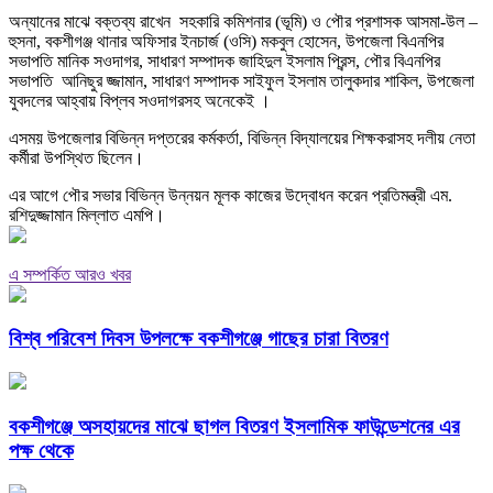
অন্যানের মাঝে বক্তব্য রাখেন সহকারি কমিশনার (ভূমি) ও পৌর প্রশাসক আসমা-উল –
হুসনা, বকশীগঞ্জ থানার অফিসার ইনচার্জ (ওসি) মকবুল হোসেন, উপজেলা বিএনপির
সভাপতি মানিক সওদাগর, সাধারণ সম্পাদক জাহিদুল ইসলাম প্রিন্স, পৌর বিএনপির
সভাপতি আনিছুর জ্জামান, সাধারণ সম্পাদক সাইফুল ইসলাম তালুকদার শাকিল, উপজেলা
যুবদলের আহ্বায় বিপ্লব সওদাগরসহ অনেকেই ।
এসময় উপজেলার বিভিন্ন দপ্তরের কর্মকর্তা, বিভিন্ন বিদ্যালয়ের শিক্ষকরাসহ দলীয় নেতা
কর্মীরা উপস্থিত ছিলেন।
এর আগে পৌর সভার বিভিন্ন উন্নয়ন মূলক কাজের উদ্বোধন করেন প্রতিমন্ত্রী এম.
রশিদুজ্জামান মিল্লাত এমপি।
এ সম্পর্কিত আরও খবর
বিশ্ব পরিবেশ দিবস উপলক্ষে বকশীগঞ্জে গাছের চারা বিতরণ
বকশীগঞ্জে অসহায়দের মাঝে ছাগল বিতরণ ইসলামিক ফাউন্ডেশনের এর
পক্ষ থেকে