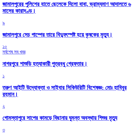
জামালপুরের পুলিশের হাতে ছেলেকে দিলো বাবা, ভ্রাম্যমাণ আদালতে ৬
মাসের কারাদণ্ড।
৯
জামালপুরে সেচ পাম্পের তারে বিদ্যুৎস্পষ্ট হয়ে কৃষকের মৃত্যু।
১০
সর্বশেষ সব খবর
নাগরপুরে শাশুড়ি হত্যাকারী পুত্রবধু গ্রেফতার।
১
তরুণ আইটি উদ্যোক্তা ও সাইবার সিকিউরিটি বিশেষজ্ঞ: মোঃ হাবিবুর
রহমান।
২
গোমস্তাপুরে সাপের কামড়ে বিছানায় ঘুমন্ত অবস্থায় শিশুর মৃত্যু
৩