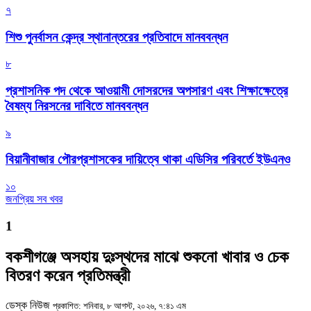
৭
শিশু পুনর্বাসন কেন্দ্র স্থানান্তরের প্রতিবাদে মানববন্ধন
৮
প্রশাসনিক পদ থেকে আওয়ামী দোসরদের অপসারণ এবং শিক্ষাক্ষেত্রে
বৈষম্য নিরসনের দাবিতে মানববন্ধন
৯
বিয়ানীবাজার পৌরপ্রশাসকের দায়িত্বে থাকা এডিসির পরিবর্তে ইউএনও
১০
জনপ্রিয় সব খবর
1
বকশীগঞ্জে অসহায় দুঃস্থদের মাঝে শুকনো খাবার ও চেক
বিতরণ করেন প্রতিমন্ত্রী
ডেস্ক নিউজ
প্রকাশিত: শনিবার, ৮ আগস্ট, ২০২৬, ৭:৪১ এম