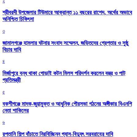
২
শ্রীবরদী উপজেলার টিউমারে আক্রান্ত ১১ বছরের রাশেদ, অর্থের অভাবে
অনিশ্চিত চিকিৎসা
৩
জামালগঞ্জে হামলার ঘটনায় সংবাদ সম্মেলন, জড়িতদের গ্রেপ্তার ও সুষ্ঠু
বিচার দাবি
৪
মির্জাপুরে বন্ধ থাকা গোড়াই কটন মিলস পরিদর্শন করলেন বস্ত্র ও পাট
প্রতিমন্ত্রী
৫
বকশীগঞ্জে মাদক-জুয়ামুক্ত ও আধুনিক পৌরসভা গঠনের অঙ্গীকার বিএনপি
নেতা শাকিলের
৬
রপ্তানি শিল্প বাঁচাতে নিরবিচ্ছিন্ন গ্যাস-বিদ্যুৎ সরবরাহের দাবি