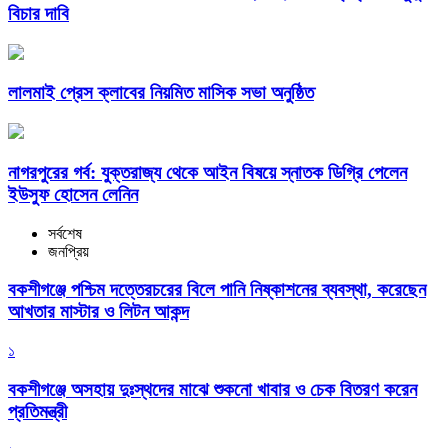
বিচার দাবি
লালমাই প্রেস ক্লাবের নিয়মিত মাসিক সভা অনুষ্ঠিত
নাগরপুরের গর্ব: যুক্তরাজ্য থেকে আইন বিষয়ে স্নাতক ডিগ্রি পেলেন
ইউসুফ হোসেন লেনিন
সর্বশেষ
জনপ্রিয়
বকশীগঞ্জে পশ্চিম দত্তেরচরের বিলে পানি নিষ্কাশনের ব্যবস্থা, করেছেন
আখতার মাস্টার ও লিটন আকন্দ
১
বকশীগঞ্জে অসহায় দুঃস্থদের মাঝে শুকনো খাবার ও চেক বিতরণ করেন
প্রতিমন্ত্রী