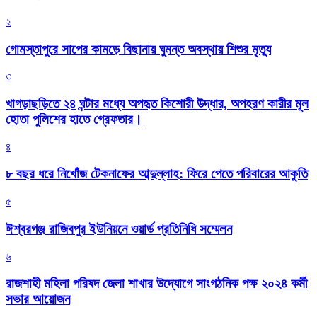
২
গোমস্তাপুরে সাপের কামড়ে বিছানায় ঘুমন্ত অবস্থায় শিশুর মৃত্যু
৩
খাগড়াছড়িতে ২৪ ঘন্টার মধ্যে অপহৃত কিশোরী উদ্ধার, অপহরণ কারীর মূল
হোতা পুলিশের হাতে গ্রেফতার।
৪
৮ বছর ধরে নিখোঁজ টেকনাফের আব্দুল্লাহ: ফিরে পেতে পরিবারের আকুতি
৫
ঈশ্বরগঞ্জ রাজিবপুর ইউনিয়নে ওয়ার্ড প্রতিনিধি সম্মেলন
৬
রাজশাহী মহিলা পরিষদ জেলা শাখার উদ্যোগে সাংগঠনিক পক্ষ ২০২৪ কর্মী
সভার আয়োজন