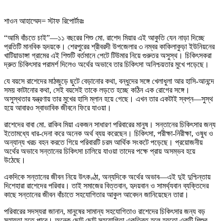
শাওন আহাম্মেদ= স্টাফ রিপোর্টারঃ
“আমি বাঁচতে চাই”—১১ বছরের শিশু মো. রাশেদ মিয়ার এই আকুতি যেন নাড়া দিচ্ছে
প্রতিটি মানবিক হৃদয়কে। শেরপুরের শ্রীবরদী উপজেলার ৩ নম্বর কাকিলাকুড়া ইউনিয়নের
খাটিয়াডাঙ্গা গ্রামের এই শিশুটি বর্তমানে পেটে টিউমার নিয়ে গুরুতর অসুস্থ। চিকিৎসকরা
দ্রুত চিকিৎসার পরামর্শ দিলেও অর্থের অভাবে তার চিকিৎসা অনিশ্চয়তার মুখে পড়েছে।
যে বয়সে রাশেদের মাঠজুড়ে ছুটে বেড়ানোর কথা, বন্ধুদের সঙ্গে খেলাধুলা আর হাসি-আনন্দে
সময় কাটানোর কথা, সেই বয়সেই তাকে লড়তে হচ্ছে কঠিন এক রোগের সঙ্গে।
অসুস্থতার যন্ত্রণায় তার মুখের হাসি ম্লান হয়ে গেছে। এখন তার একটাই স্বপ্ন—সুস্থ
হয়ে আবারও স্বাভাবিক জীবনে ফিরে যাওয়া।
রাশেদের বাবা মো. রাকিব মিয়া একজন সাধারণ পরিবারের মানুষ। সন্তানের চিকিৎসার জন্য
ইতোমধ্যে ধার-দেনা করে অনেক অর্থ ব্যয় করেছেন। চিকিৎসা, পরীক্ষা-নিরীক্ষা, ওষুধ ও
অন্যান্য খরচ বহন করতে গিয়ে পরিবারটি চরম আর্থিক সংকটে পড়েছে। প্রয়োজনীয়
অর্থের অভাবে সন্তানের চিকিৎসা চালিয়ে যাওয়া তাদের পক্ষে প্রায় অসম্ভব হয়ে
উঠেছে।
একদিকে সন্তানের জীবন নিয়ে উৎকণ্ঠা, অন্যদিকে অর্থের অভাব—এই দুই দুশ্চিন্তায়
দিশেহারা রাশেদের পরিবার। তাই সমাজের বিত্তবান, হৃদয়বান ও সামর্থ্যবান ব্যক্তিদের
কাছে সন্তানের জীবন বাঁচাতে সহযোগিতার আকুল আবেদন জানিয়েছেন তারা।
পরিবারের সদস্যরা জানান, মানুষের সামান্য সহযোগিতাও রাশেদের চিকিৎসার জন্য বড়
সহায়তা হতে পারে। অনেক ছোট ছোট সহযোগিতা একত্রিত হলে হয়তো একটি শিশুর