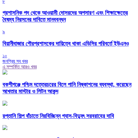
৮
প্রশাসনিক পদ থেকে আওয়ামী দোসরদের অপসারণ এবং শিক্ষাক্ষেত্রে
বৈষম্য নিরসনের দাবিতে মানববন্ধন
৯
বিয়ানীবাজার পৌরপ্রশাসকের দায়িত্বে থাকা এডিসির পরিবর্তে ইউএনও
১০
জনপ্রিয় সব খবর
এ সম্পর্কিত আরও খবর
বকশীগঞ্জে পশ্চিম দত্তেরচরের বিলে পানি নিষ্কাশনের ব্যবস্থা, করেছেন
আখতার মাস্টার ও লিটন আকন্দ
রপ্তানি শিল্প বাঁচাতে নিরবিচ্ছিন্ন গ্যাস-বিদ্যুৎ সরবরাহের দাবি