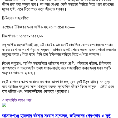
জীবন রক্ষা করা সম্ভব হবে। আপনার দেওয়া একটি সহায়তা ফিরিয়ে দিতে পারে রাশেদের
মুখের হাসি, এনে দিতে পারে নতুন জীবনের স্বপ্ন।
চিকিৎসায় সহযোগিতা
রাশেদের চিকিৎসার জন্য আর্থিক সহায়তা পাঠানো যাবে—
বিকাশ/নগদ: ০১৭৫৫-৭৫৫২৯৯
শুধু আর্থিক সহযোগিতাই নয়, এই মানবিক আবেদনটি সামাজিক যোগাযোগমাধ্যমে শেয়ার
করেও রাশেদের পাশে দাঁড়ানো সম্ভব। আপনার একটি শেয়ার হয়তো এমন কোনো হৃদয়বান
মানুষের কাছে পৌঁছে যাবে, যিনি তার চিকিৎসার দায়িত্ব নিতে এগিয়ে আসবেন।
বিশেষ অনুরোধ: আর্থিক সহযোগিতা পাঠানোর আগে রোগী, পরিবারের পরিচয়, চিকিৎসার
কাগজপত্র ও প্রয়োজনীয় তথ্য যাচাই-বাছাই করে সহযোগিতা করার জন্য সবার প্রতি
অনুরোধ জানানো হয়েছে।
ছোট্ট রাশেদের চোখে আবারও স্বপ্নের আলো ফিরুক, মুখে ফুটে উঠুক হাসি। সে সুস্থ
হয়ে আবারও বন্ধুদের সঙ্গে খেলাধুলা করুক, স্বাভাবিক জীবনে ফিরে আসুক—এটাই এখন
তার পরিবার এবং শুভাকাঙ্ক্ষীদের একমাত্র প্রত্যাশা।
এ সম্পর্কিত আরও খবর
জামালগঞ্জে হামলার ঘটনায় সংবাদ সম্মেলন, জড়িতদের গ্রেপ্তার ও সুষ্ঠু