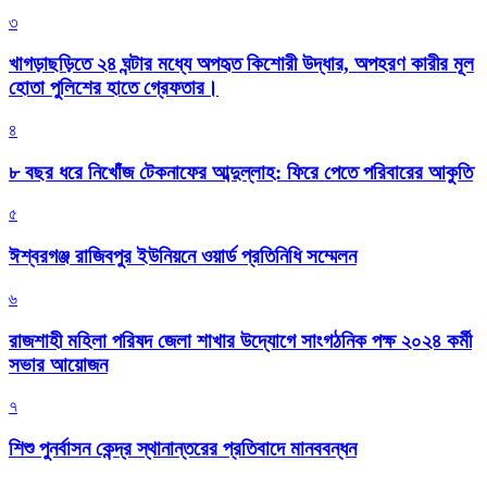
৩
খাগড়াছড়িতে ২৪ ঘন্টার মধ্যে অপহৃত কিশোরী উদ্ধার, অপহরণ কারীর মূল
হোতা পুলিশের হাতে গ্রেফতার।
৪
৮ বছর ধরে নিখোঁজ টেকনাফের আব্দুল্লাহ: ফিরে পেতে পরিবারের আকুতি
৫
ঈশ্বরগঞ্জ রাজিবপুর ইউনিয়নে ওয়ার্ড প্রতিনিধি সম্মেলন
৬
রাজশাহী মহিলা পরিষদ জেলা শাখার উদ্যোগে সাংগঠনিক পক্ষ ২০২৪ কর্মী
সভার আয়োজন
৭
শিশু পুনর্বাসন কেন্দ্র স্থানান্তরের প্রতিবাদে মানববন্ধন