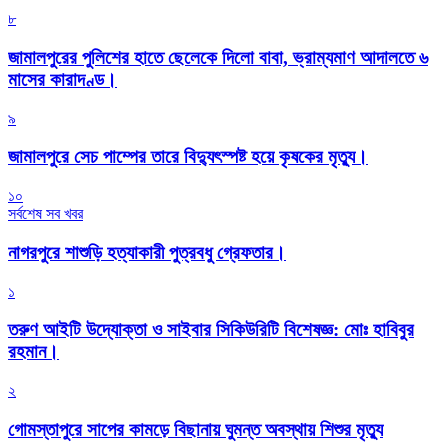
৮
জামালপুরের পুলিশের হাতে ছেলেকে দিলো বাবা, ভ্রাম্যমাণ আদালতে ৬
মাসের কারাদণ্ড।
৯
জামালপুরে সেচ পাম্পের তারে বিদ্যুৎস্পষ্ট হয়ে কৃষকের মৃত্যু।
১০
সর্বশেষ সব খবর
নাগরপুরে শাশুড়ি হত্যাকারী পুত্রবধু গ্রেফতার।
১
তরুণ আইটি উদ্যোক্তা ও সাইবার সিকিউরিটি বিশেষজ্ঞ: মোঃ হাবিবুর
রহমান।
২
গোমস্তাপুরে সাপের কামড়ে বিছানায় ঘুমন্ত অবস্থায় শিশুর মৃত্যু