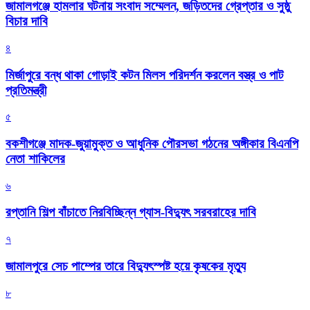
জামালগঞ্জে হামলার ঘটনায় সংবাদ সম্মেলন, জড়িতদের গ্রেপ্তার ও সুষ্ঠু
বিচার দাবি
৪
মির্জাপুরে বন্ধ থাকা গোড়াই কটন মিলস পরিদর্শন করলেন বস্ত্র ও পাট
প্রতিমন্ত্রী
৫
বকশীগঞ্জে মাদক-জুয়ামুক্ত ও আধুনিক পৌরসভা গঠনের অঙ্গীকার বিএনপি
নেতা শাকিলের
৬
রপ্তানি শিল্প বাঁচাতে নিরবিচ্ছিন্ন গ্যাস-বিদ্যুৎ সরবরাহের দাবি
৭
জামালপুরে সেচ পাম্পের তারে বিদ্যুৎস্পষ্ট হয়ে কৃষকের মৃত্যু
৮