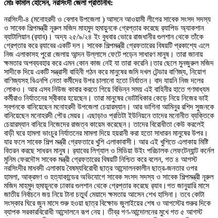
মোঃ কামাল হোসেন, নরসিংদী জেলা প্রতিনিধি:
নরসিংদী-৪ (মনোহরদী ও বেলাব উপজেলা ) আসনে আওয়ামী লীগের সাবেক সংসদ সদস্য
ও সাবেক শিল্পমন্ত্রী নূরুল মজিদ মাহমুদ হুমায়ুনকে গ্রেপ্তার করেছে র‌্যাপিড অ্যাকশান
ব্যাটালিয়ান (র‌্যাব)। অদ্য ২৫/৯/২৪ ইং বুধবার ভোরে রাজধানীর গুলশান থেকে তাঁকে
গ্রেপ্তার করে র‌্যাবের একটি দল। সাবেক শিল্পমন্ত্রী গ্রেফতারের বিষয়টি প্রকাশ্যে এলে
নিজ এলাকাসহ পুরো জেলায় আন্দন উল্লাসে ফেটে পড়েন সাধারণ মানুষ। তারা জানায়
ক্ষমতার অপব্যবহার করে এমন কোন কাজ নেই যা তারা করেনি।তার ছেলে মুনজুরুল মজিদ
সাদীকে দিয়ে একটি সন্ত্রাসী বাহিনী গঠন করে মানুষের জমি দখল টেন্ডার বাণিজ্য, নিয়োগ
বাণিজ্যসহ বিএনপি নেতা কর্মীদের উপর চালানো হতো নির্যাতন। বাদ যায়নি নিজ দলের
লোকও। আর এসব নিউজ কাবার করতে গিয়ে বিভিন্ন সময় এই বাহিনীর হাতে গণমাধ্যম
কর্মীরাও নির্যাতনের স্বীকার হয়েছেন। তারা মানুষের ভোটাধিকার কেড়ে নিয়ে নিজের ভাই
স্বপনকে বানিয়েছেন মনোহরদী উপজেলা চেয়ারম্যান। আর ভাগিনা আমিনুর রশিদ সুজনকে
বানিয়েছেন মনোহরদী পৌর মেয়র। এছাড়াও প্রতিটা ইউনিয়নে তাদের মনোনীত ব্যক্তিকে
চেয়ারম্যান বানিয়ে নিজেদের রাজত্ব কায়েম করেছেন। তাদের বিরোধীতা কেউ করলেই
বাড়ী ঘরে হামলা ভাংচুর নির্যাতনের মামলা দিয়ে হয়রানী করা হতো সাধারন মানুষের উপর।
যার ফলে সাবেক শিল্প মন্ত্রী গ্রেফতারে খুশি এলাকাবাসী। আর এই খুশিতে এলাকায় মিষ্টি
বিতরন করছে সাধরন মানুষ। র‌্যাবের লিগ্যাল ও মিডিয়া উইং পরিচালক লেফটেন্যান্ট কর্নেল
মুনিম ফেরদৌস সাবেক মন্ত্রী গ্রেফতারের বিষয়টি নিশ্চিত করে বলেন, গত ৪ আগস্ট
নরসিংদীর মাধবদী এলাকায় বৈষম্যবিরোধী ছাত্র আন্দোলনকালীন ছাত্র-জনতার ওপর
হামলা, আক্রমণ ও হত্যাকান্ডের অভিযোগে সাবেক সংসদ সদস্য ও সাবেক শিল্পমন্ত্রী নূরুল
মজিদ মাহমুদ হুমায়ূনকে ঢাকার গুলশান থেকে গ্রেপ্তার করেছে র‌্যাব।গত জানুয়ারি মাসে
জাতীয় নির্বাচনে জয় নিয়ে টানা চতুর্থ মেয়াদে ক্ষমতায় আসেন শেখ হাসিনা। তবে কোটা
সংস্কার ঘিরে জুন মাসে শুরু হওয়া ছাত্র বিক্ষোভ জুলাইয়ের শেষ ও আগস্টের শুরুর দিকে
ব্যাপক সরকারবিরোধী আন্দোলনে রূপ নেয়। তীব্র গণ-আন্দোলনের মুখে গত ৫ আগস্ট