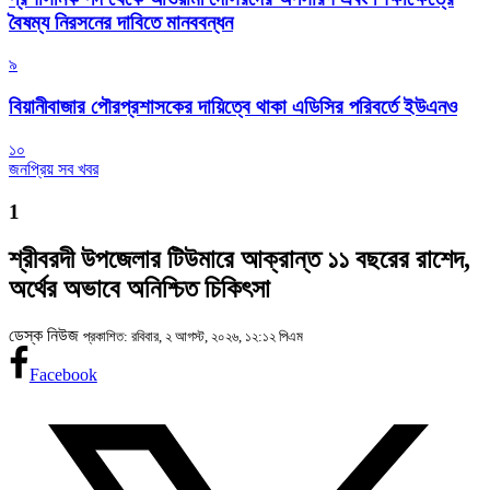
বৈষম্য নিরসনের দাবিতে মানববন্ধন
৯
বিয়ানীবাজার পৌরপ্রশাসকের দায়িত্বে থাকা এডিসির পরিবর্তে ইউএনও
১০
জনপ্রিয় সব খবর
1
শ্রীবরদী উপজেলার টিউমারে আক্রান্ত ১১ বছরের রাশেদ,
অর্থের অভাবে অনিশ্চিত চিকিৎসা
ডেস্ক নিউজ
প্রকাশিত: রবিবার, ২ আগস্ট, ২০২৬, ১২:১২ পিএম
Facebook