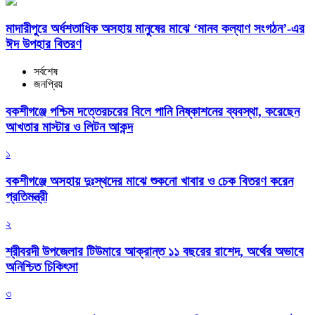
মাদারীপুরে অর্ধশতাধিক অসহায় মানুষের মাঝে ‘মানব কল্যাণ সংগঠন’-এর
ঈদ উপহার বিতরণ
সর্বশেষ
জনপ্রিয়
বকশীগঞ্জে পশ্চিম দত্তেরচরের বিলে পানি নিষ্কাশনের ব্যবস্থা, করেছেন
আখতার মাস্টার ও লিটন আকন্দ
১
বকশীগঞ্জে অসহায় দুঃস্থদের মাঝে শুকনো খাবার ও চেক বিতরণ করেন
প্রতিমন্ত্রী
২
শ্রীবরদী উপজেলার টিউমারে আক্রান্ত ১১ বছরের রাশেদ, অর্থের অভাবে
অনিশ্চিত চিকিৎসা
৩