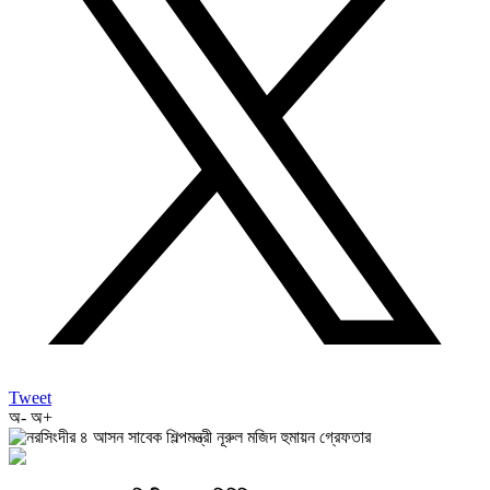
Tweet
অ-
অ+