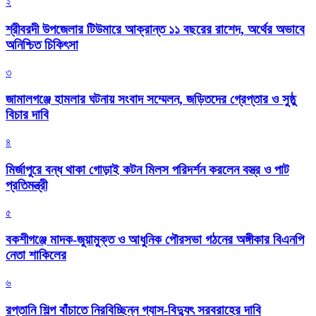
২
শ্রীবরদী উপজেলার টিউমারে আক্রান্ত ১১ বছরের রাশেদ, অর্থের অভাবে
অনিশ্চিত চিকিৎসা
৩
জামালগঞ্জে হামলার ঘটনায় সংবাদ সম্মেলন, জড়িতদের গ্রেপ্তার ও সুষ্ঠু
বিচার দাবি
৪
মির্জাপুরে বন্ধ থাকা গোড়াই কটন মিলস পরিদর্শন করলেন বস্ত্র ও পাট
প্রতিমন্ত্রী
৫
বকশীগঞ্জে মাদক-জুয়ামুক্ত ও আধুনিক পৌরসভা গঠনের অঙ্গীকার বিএনপি
নেতা শাকিলের
৬
রপ্তানি শিল্প বাঁচাতে নিরবিচ্ছিন্ন গ্যাস-বিদ্যুৎ সরবরাহের দাবি