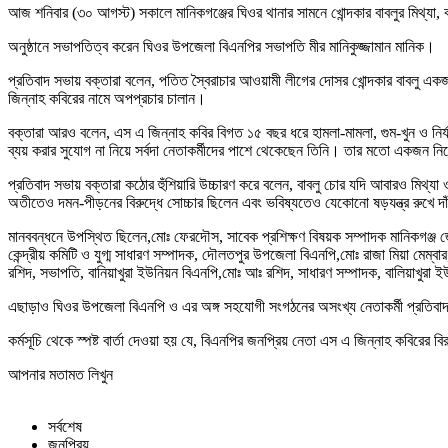
আজ শনিবার (৩০ আগস্ট) সকালে মানিকগঞ্জের ঘিওর থানার সামনে খোন্দকার বাবলুর মিথ্যা
অনুষ্ঠানে সভাপতিত্ব করেন ঘিওর উপজেলা বিএনপির সভাপতি মীর মানিকুজ্জামান মানিক।
প্রতিবাদ সভায় বক্তারা বলেন, পতিত স্বৈরাচার আওয়ামী লীগের দোসর খোন্দকার বাবলু একজ
জিন্নাহ কবিরের নামে অপপ্রচার চালান।
বক্তারা আরও বলেন, এস এ জিন্নাহ কবির বিগত ১৫ বছর ধরে হামলা-মামলা, গুম-খুন ও নির
ব্যয় করার সুযোগ না নিয়ে সর্বদা নেতাকর্মীদের পাশে থেকেছেন তিনি। তার মতো একজন নিবে
প্রতিবাদ সভায় বক্তারা কঠোর হুঁশিয়ারি উচ্চারণ করে বলেন, বাবলু চোর যদি আবারও মিথ
অতীতেও দমন-পীড়নের বিরুদ্ধে সোচ্চার ছিলেন এবং ভবিষ্যতেও যেকোনো ষড়যন্ত্র রুখে দ
মানববন্ধনে উপস্থিত ছিলেন,মোঃ ফেরদৌস, সাবেক প্রশিক্ষণ বিষয়ক সম্পাদক মানিকগঞ্জ জ
কেন্দ্রীয় কমিটি ও যুগ্ম সাধারণ সম্পাদক, দৌলতপুর উপজেলা বিএনপি,মোঃ রাজা মিয়া মে
রশিদ, সভাপতি, বানিয়াখুরা ইউনিয়ন বিএনপি,মোঃ আঃ রশিদ, সাধারণ সম্পাদক, বালিয়াখুর
এছাড়াও ঘিওর উপজেলা বিএনপি ও এর অঙ্গ সহযোগী সংগঠনের অসংখ্য নেতাকর্মী প্রতিব
কর্মসূচি থেকে স্পষ্ট বার্তা দেওয়া হয় যে, বিএনপির জনপ্রিয় নেতা এস এ জিন্নাহ কবিরের 
আপনার মতামত লিখুন
সর্বশেষ
জনপ্রিয়