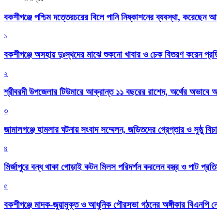
বকশীগঞ্জে পশ্চিম দত্তেরচরের বিলে পানি নিষ্কাশনের ব্যবস্থা, করেছেন আ
১
বকশীগঞ্জে অসহায় দুঃস্থদের মাঝে শুকনো খাবার ও চেক বিতরণ করেন প্রতিম
২
শ্রীবরদী উপজেলার টিউমারে আক্রান্ত ১১ বছরের রাশেদ, অর্থের অভাবে অন
৩
জামালগঞ্জে হামলার ঘটনায় সংবাদ সম্মেলন, জড়িতদের গ্রেপ্তার ও সুষ্ঠু বিচা
৪
মির্জাপুরে বন্ধ থাকা গোড়াই কটন মিলস পরিদর্শন করলেন বস্ত্র ও পাট প্রতিমন
৫
বকশীগঞ্জে মাদক-জুয়ামুক্ত ও আধুনিক পৌরসভা গঠনের অঙ্গীকার বিএনপি ন