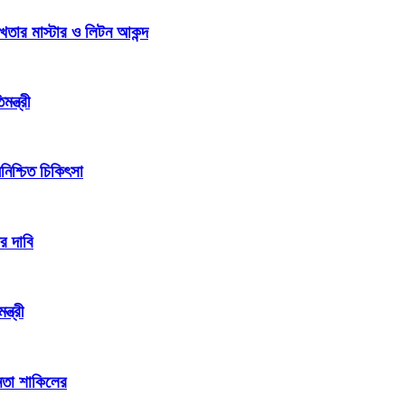
খতার মাস্টার ও লিটন আকন্দ
ন্ত্রী
িশ্চিত চিকিৎসা
র দাবি
্ত্রী
েতা শাকিলের