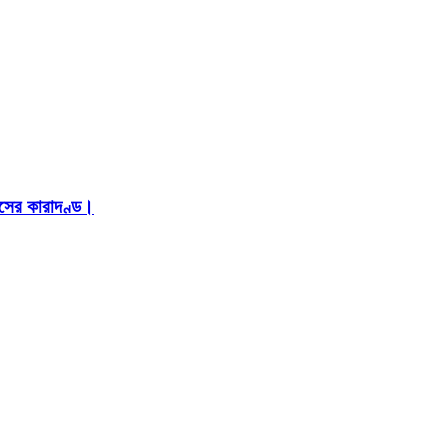
াসের কারাদণ্ড।