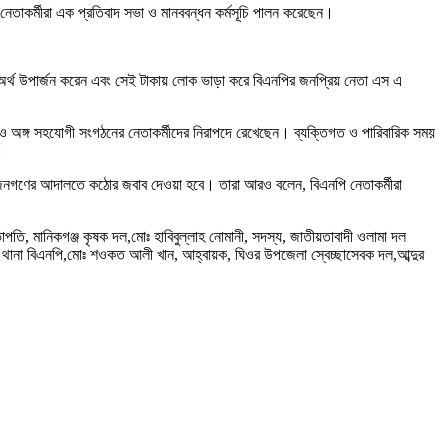
েতাকর্মীরা এক প্রতিবাদ সভা ও মানববন্ধন কর্মসূচি পালন করেছেন।
কে অর্থ উপার্জন করেন এবং সেই টাকায় লোক ভাড়া করে বিএনপির জনপ্রিয় নেতা এস এ
 ও অঙ্গ সহযোগী সংগঠনের নেতাকর্মীদের নিরাপদে রেখেছেন। ব্যক্তিগত ও পারিবারিক সময়
।
াকে জনগণের আদালতে কঠোর জবাব দেওয়া হবে। তারা আরও বলেন, বিএনপি নেতাকর্মীরা
তি, মানিকগঞ্জ কৃষক দল,মোঃ হাবিবুল্লাহ নোমানী, সদস্য, জাতীয়তাবাদী ওলামা দল
ওর থানা বিএনপি,মোঃ শওকত আলী খান, আহ্বায়ক, ঘিওর উপজেলা স্বেচ্ছাসেবক দল,আব্দুর