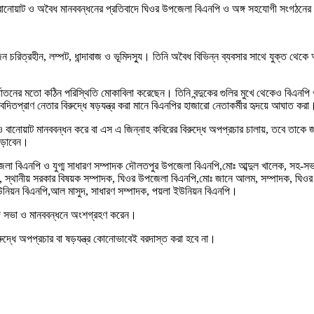
, বানোয়াট ও অবৈধ মানববন্ধনের প্রতিবাদে ঘিওর উপজেলা বিএনপি ও অঙ্গ সহযোগী সংগঠনের ন
ন চরিত্রহীন, লম্পট, ধান্দাবাজ ও ভূমিদস্যু। তিনি অবৈধ বিভিন্ন ব্যবসার সাথে যুক্ত থে
্যাতনের মতো কঠিন পরিস্থিতি মোকাবিলা করেছেন। তিনি বন্দুকের গুলির মুখে থেকেও বিএনপি
দিতপ্রাণ নেতার বিরুদ্ধে ষড়যন্ত্র করা মানে বিএনপির হাজারো নেতাকর্মীর হৃদয়ে আঘাত করা
্যা ও বানোয়াট মানববন্ধন করে বা এস এ জিন্নাহ কবিরের বিরুদ্ধে অপপ্রচার চালায়, তবে ত
াঁড়াবেন।
েলা বিএনপি ও যুগ্ম সাধারণ সম্পাদক দৌলতপুর উপজেলা বিএনপি,মোঃ আব্দুল খালেক, সহ-সভাপ
ম্বার, স্থানীয় সরকার বিষয়ক সম্পাদক, ঘিওর উপজেলা বিএনপি,মোঃ জানে আলম, সম্পাদক, ঘি
া ইউনিয়ন বিএনপি,আল মাসুদ, সাধারণ সম্পাদক, পয়লা ইউনিয়ন বিএনপি।
াদ সভা ও মানববন্ধনে অংশগ্রহণ করেন।
বিরুদ্ধে অপপ্রচার বা ষড়যন্ত্র কোনোভাবেই বরদাস্ত করা হবে না।