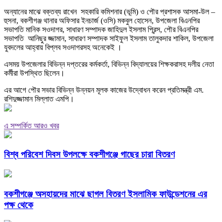
অন্যানের মাঝে বক্তব্য রাখেন সহকারি কমিশনার (ভূমি) ও পৌর প্রশাসক আসমা-উল –
হুসনা, বকশীগঞ্জ থানার অফিসার ইনচার্জ (ওসি) মকবুল হোসেন, উপজেলা বিএনপির
সভাপতি মানিক সওদাগর, সাধারণ সম্পাদক জাহিদুল ইসলাম প্রিন্স, পৌর বিএনপির
সভাপতি আনিছুর জ্জামান, সাধারণ সম্পাদক সাইফুল ইসলাম তালুকদার শাকিল, উপজেলা
যুবদলের আহ্বায় বিপ্লব সওদাগরসহ অনেকেই ।
এসময় উপজেলার বিভিন্ন দপ্তরের কর্মকর্তা, বিভিন্ন বিদ্যালয়ের শিক্ষকরাসহ দলীয় নেতা
কর্মীরা উপস্থিত ছিলেন।
এর আগে পৌর সভার বিভিন্ন উন্নয়ন মূলক কাজের উদ্বোধন করেন প্রতিমন্ত্রী এম.
রশিদুজ্জামান মিল্লাত এমপি।
এ সম্পর্কিত আরও খবর
বিশ্ব পরিবেশ দিবস উপলক্ষে বকশীগঞ্জে গাছের চারা বিতরণ
বকশীগঞ্জে অসহায়দের মাঝে ছাগল বিতরণ ইসলামিক ফাউন্ডেশনের এর
পক্ষ থেকে