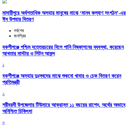
মাদারীপুরে অর্ধশতাধিক অসহায় মানুষের মাঝে ‘মানব কল্যাণ সংগঠন’-এর
ঈদ উপহার বিতরণ
সর্বশেষ
জনপ্রিয়
বকশীগঞ্জে পশ্চিম দত্তেরচরের বিলে পানি নিষ্কাশনের ব্যবস্থা, করেছেন
আখতার মাস্টার ও লিটন আকন্দ
১
বকশীগঞ্জে অসহায় দুঃস্থদের মাঝে শুকনো খাবার ও চেক বিতরণ করেন
প্রতিমন্ত্রী
২
শ্রীবরদী উপজেলার টিউমারে আক্রান্ত ১১ বছরের রাশেদ, অর্থের অভাবে
অনিশ্চিত চিকিৎসা
৩