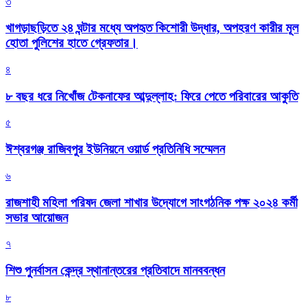
৩
খাগড়াছড়িতে ২৪ ঘন্টার মধ্যে অপহৃত কিশোরী উদ্ধার, অপহরণ কারীর মূল
হোতা পুলিশের হাতে গ্রেফতার।
৪
৮ বছর ধরে নিখোঁজ টেকনাফের আব্দুল্লাহ: ফিরে পেতে পরিবারের আকুতি
৫
ঈশ্বরগঞ্জ রাজিবপুর ইউনিয়নে ওয়ার্ড প্রতিনিধি সম্মেলন
৬
রাজশাহী মহিলা পরিষদ জেলা শাখার উদ্যোগে সাংগঠনিক পক্ষ ২০২৪ কর্মী
সভার আয়োজন
৭
শিশু পুনর্বাসন কেন্দ্র স্থানান্তরের প্রতিবাদে মানববন্ধন
৮