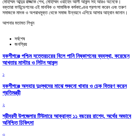
‎​মোহাম্মদ আব্দুর রাজ্জাক শেখ, ​মোহাম্মদ ওয়াহেদ আলী আকন্দ সহ আরও অনেকে।
‎​বক্তারা ফাউন্ডেশনের এই মানবিক ও সামাজিক কর্মকাণ্ডের প্রশংসা করেন এবং তরুণ
সমাজকে মাদক ও অপরাধমুক্ত থেকে সমাজ উন্নয়নে এগিয়ে আসার আহ্বান জানান।
আপনার মতামত লিখুন
সর্বশেষ
জনপ্রিয়
বকশীগঞ্জে পশ্চিম দত্তেরচরের বিলে পানি নিষ্কাশনের ব্যবস্থা, করেছেন
আখতার মাস্টার ও লিটন আকন্দ
১
বকশীগঞ্জে অসহায় দুঃস্থদের মাঝে শুকনো খাবার ও চেক বিতরণ করেন
প্রতিমন্ত্রী
২
শ্রীবরদী উপজেলার টিউমারে আক্রান্ত ১১ বছরের রাশেদ, অর্থের অভাবে
অনিশ্চিত চিকিৎসা
৩