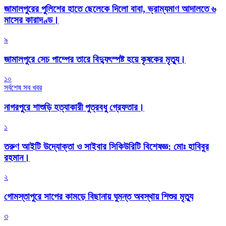
জামালপুরের পুলিশের হাতে ছেলেকে দিলো বাবা, ভ্রাম্যমাণ আদালতে ৬
মাসের কারাদণ্ড।
৯
জামালপুরে সেচ পাম্পের তারে বিদ্যুৎস্পষ্ট হয়ে কৃষকের মৃত্যু।
১০
সর্বশেষ সব খবর
নাগরপুরে শাশুড়ি হত্যাকারী পুত্রবধু গ্রেফতার।
১
তরুণ আইটি উদ্যোক্তা ও সাইবার সিকিউরিটি বিশেষজ্ঞ: মোঃ হাবিবুর
রহমান।
২
গোমস্তাপুরে সাপের কামড়ে বিছানায় ঘুমন্ত অবস্থায় শিশুর মৃত্যু
৩