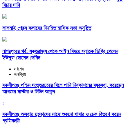
বিচার দাবি
লালমাই প্রেস ক্লাবের নিয়মিত মাসিক সভা অনুষ্ঠিত
নাগরপুরের গর্ব: যুক্তরাজ্য থেকে আইন বিষয়ে স্নাতক ডিগ্রি পেলেন
ইউসুফ হোসেন লেনিন
সর্বশেষ
জনপ্রিয়
বকশীগঞ্জে পশ্চিম দত্তেরচরের বিলে পানি নিষ্কাশনের ব্যবস্থা, করেছেন
আখতার মাস্টার ও লিটন আকন্দ
১
বকশীগঞ্জে অসহায় দুঃস্থদের মাঝে শুকনো খাবার ও চেক বিতরণ করেন
প্রতিমন্ত্রী