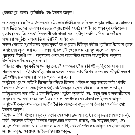
(জামালপুর জেলা) প্রতিনিধিঃ মোঃ ইমরান আকন্দ।
‎জামালপুরের বকশীগঞ্জ উপজেলার বাট্টাজোর ইউনিয়নের ফজিলত পাড়ায় বর্ণাঢ্য আয়োজনের
মধ্য দিয়ে ২০২৫ উদযাপন করেছে স্বেচ্ছাসেবী সংগঠন ‘ফজিলত পাড়া যুব ফাউন্ডেশন’।
বুধবার (১৭ই ডিসেম্বর) দিনব্যাপী আলোচনা সভা, ক্রীড়া প্রতিযোগিতা ও গুণীজন
সম্মাননা অনুষ্ঠানের মধ্য দিয়ে দিনটি উদযাপিত হয়।
‎​সকাল থেকেই স্থানীয়দের স্বতঃস্ফূর্ত অংশগ্রহণে বিভিন্ন ক্রীড়া প্রতিযোগিতার মাধ্যমে
অনুষ্ঠানের সূচনা করা হয়। এরপর বিকেল ৪টা থেকে শুরু হয় মূল আলোচনা সভা ও
পুরস্কার বিতরণী পর্ব। অনুষ্ঠানের শেষাংশে আয়োজিত মনোজ্ঞ সাংস্কৃতিক অনুষ্ঠান
উপস্থিত দর্শকদের মুগ্ধ করে।
‎​​ফজিলত পাড়া যুব ফাউন্ডেশন প্রতিবছরই সমাজের দুইজন বিশিষ্ট ব্যক্তিকে সম্মাননা
প্রদান করে। সেই ধারাবাহিকতায় এ বছরও সমাজসেবায় বিশেষ অবদানের স্বীকৃতিস্বরূপ
দুই গুণীজনকে সম্মাননা স্মারক প্রদান করা হয়।
‎​​অনুষ্ঠানে প্রধান অতিথি হিসেবে উপস্থিত ছিলেন, পরিকল্পনা মন্ত্রণালয়ের আইএমইডি
বিভাগের উপ-পরিচালক (উপসচিব) মোঃ সিদ্দিকুর রহমান সিদ্দিক। ​ফজিলত পাড়া যুব
ফাউন্ডেশনের সভাপতি ও ঢাকাভিত্তিক গার্মেন্টস ব্যবসায়ী মোঃ মাছুদ রানা’র সভাপতিত্বে
অনুষ্ঠানে সঞ্চালনা করেন সংগঠনের সাধারণ সম্পাদক মোঃ মাজহারুল ইসলাম আকন্দ,
অনুষ্ঠানটি তত্ত্বাবধান করেন জাতীয় দৈনিক আজকের বসুন্ধরা পত্রিকার সাংবাদিক মোঃ
ইমরান আকন্দ।
‎​বিশেষ অতিথি হিসেবে বক্তব্য রাখেন ​মোঃ আসাদুজ্জামান তুহিন তালুকদার (সমাজসেবক),
‎​হাজী মোহাম্মদ রফিকুল ইসলাম আকন্দ,​মামা শাজাহান মাস্টার, ​মোঃ সাত্তার মন্ডল, ​মোঃ
আব্দুল মজিদ আকন্দ,​মোঃ ফেরদৌস আলী শেখ, ​মোঃ সামিউল হক আকন্দ, ​মোহাম্মদ আব্দুল
সালাম আকন্দ, ​মোহাম্মদ জহিরুল ইসলাম আকন্দ,