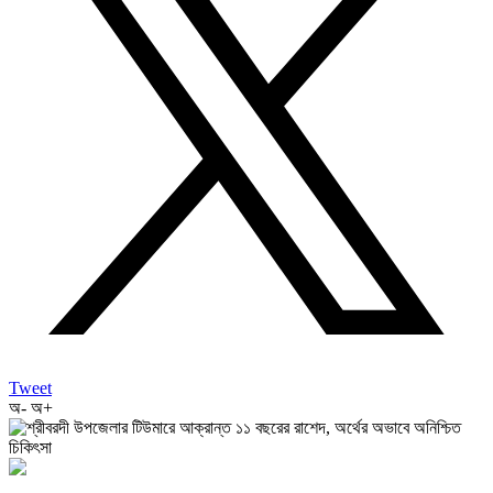
Tweet
অ-
অ+