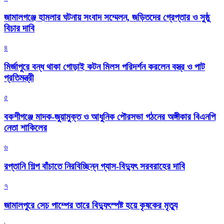
জামালগঞ্জে হামলার ঘটনায় সংবাদ সম্মেলন, জড়িতদের গ্রেপ্তার ও সুষ্ঠু
বিচার দাবি
৪
মির্জাপুরে বন্ধ থাকা গোড়াই কটন মিলস পরিদর্শন করলেন বস্ত্র ও পাট
প্রতিমন্ত্রী
৫
বকশীগঞ্জে মাদক-জুয়ামুক্ত ও আধুনিক পৌরসভা গঠনের অঙ্গীকার বিএনপি
নেতা শাকিলের
৬
রপ্তানি শিল্প বাঁচাতে নিরবিচ্ছিন্ন গ্যাস-বিদ্যুৎ সরবরাহের দাবি
৭
জামালপুরে সেচ পাম্পের তারে বিদ্যুৎস্পষ্ট হয়ে কৃষকের মৃত্যু