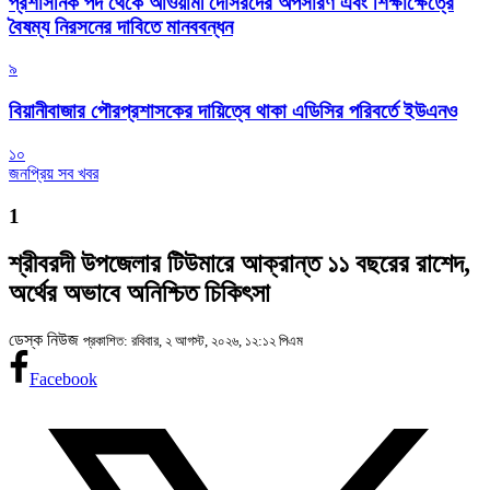
প্রশাসনিক পদ থেকে আওয়ামী দোসরদের অপসারণ এবং শিক্ষাক্ষেত্রে
বৈষম্য নিরসনের দাবিতে মানববন্ধন
৯
বিয়ানীবাজার পৌরপ্রশাসকের দায়িত্বে থাকা এডিসির পরিবর্তে ইউএনও
১০
জনপ্রিয় সব খবর
1
শ্রীবরদী উপজেলার টিউমারে আক্রান্ত ১১ বছরের রাশেদ,
অর্থের অভাবে অনিশ্চিত চিকিৎসা
ডেস্ক নিউজ
প্রকাশিত: রবিবার, ২ আগস্ট, ২০২৬, ১২:১২ পিএম
Facebook