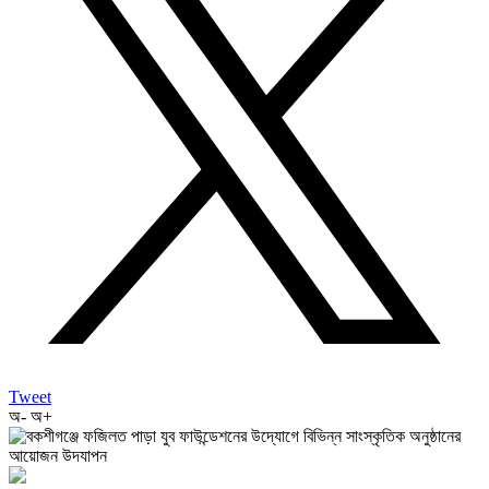
Tweet
অ-
অ+