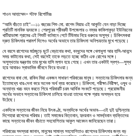
শাওন আহাম্মেদ= স্টাফ রিপোর্টারঃ
“আমি বাঁচতে চাই”—১১ বছরের শিশু মো. রাশেদ মিয়ার এই আকুতি যেন নাড়া দিচ্ছে
প্রতিটি মানবিক হৃদয়কে। শেরপুরের শ্রীবরদী উপজেলার ৩ নম্বর কাকিলাকুড়া ইউনিয়নের
খাটিয়াডাঙ্গা গ্রামের এই শিশুটি বর্তমানে পেটে টিউমার নিয়ে গুরুতর অসুস্থ। চিকিৎসকরা
দ্রুত চিকিৎসার পরামর্শ দিলেও অর্থের অভাবে তার চিকিৎসা অনিশ্চয়তার মুখে পড়েছে।
যে বয়সে রাশেদের মাঠজুড়ে ছুটে বেড়ানোর কথা, বন্ধুদের সঙ্গে খেলাধুলা আর হাসি-আনন্দে
সময় কাটানোর কথা, সেই বয়সেই তাকে লড়তে হচ্ছে কঠিন এক রোগের সঙ্গে।
অসুস্থতার যন্ত্রণায় তার মুখের হাসি ম্লান হয়ে গেছে। এখন তার একটাই স্বপ্ন—সুস্থ
হয়ে আবারও স্বাভাবিক জীবনে ফিরে যাওয়া।
রাশেদের বাবা মো. রাকিব মিয়া একজন সাধারণ পরিবারের মানুষ। সন্তানের চিকিৎসার জন্য
ইতোমধ্যে ধার-দেনা করে অনেক অর্থ ব্যয় করেছেন। চিকিৎসা, পরীক্ষা-নিরীক্ষা, ওষুধ ও
অন্যান্য খরচ বহন করতে গিয়ে পরিবারটি চরম আর্থিক সংকটে পড়েছে। প্রয়োজনীয়
অর্থের অভাবে সন্তানের চিকিৎসা চালিয়ে যাওয়া তাদের পক্ষে প্রায় অসম্ভব হয়ে
উঠেছে।
একদিকে সন্তানের জীবন নিয়ে উৎকণ্ঠা, অন্যদিকে অর্থের অভাব—এই দুই দুশ্চিন্তায়
দিশেহারা রাশেদের পরিবার। তাই সমাজের বিত্তবান, হৃদয়বান ও সামর্থ্যবান ব্যক্তিদের
কাছে সন্তানের জীবন বাঁচাতে সহযোগিতার আকুল আবেদন জানিয়েছেন তারা।
পরিবারের সদস্যরা জানান, মানুষের সামান্য সহযোগিতাও রাশেদের চিকিৎসার জন্য বড়