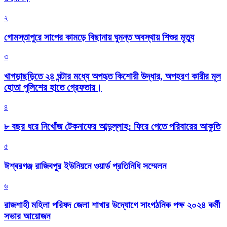
২
গোমস্তাপুরে সাপের কামড়ে বিছানায় ঘুমন্ত অবস্থায় শিশুর মৃত্যু
৩
খাগড়াছড়িতে ২৪ ঘন্টার মধ্যে অপহৃত কিশোরী উদ্ধার, অপহরণ কারীর মূল
হোতা পুলিশের হাতে গ্রেফতার।
৪
৮ বছর ধরে নিখোঁজ টেকনাফের আব্দুল্লাহ: ফিরে পেতে পরিবারের আকুতি
৫
ঈশ্বরগঞ্জ রাজিবপুর ইউনিয়নে ওয়ার্ড প্রতিনিধি সম্মেলন
৬
রাজশাহী মহিলা পরিষদ জেলা শাখার উদ্যোগে সাংগঠনিক পক্ষ ২০২৪ কর্মী
সভার আয়োজন