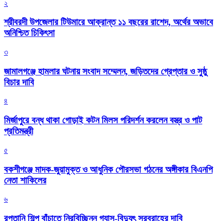
২
শ্রীবরদী উপজেলার টিউমারে আক্রান্ত ১১ বছরের রাশেদ, অর্থের অভাবে
অনিশ্চিত চিকিৎসা
৩
জামালগঞ্জে হামলার ঘটনায় সংবাদ সম্মেলন, জড়িতদের গ্রেপ্তার ও সুষ্ঠু
বিচার দাবি
৪
মির্জাপুরে বন্ধ থাকা গোড়াই কটন মিলস পরিদর্শন করলেন বস্ত্র ও পাট
প্রতিমন্ত্রী
৫
বকশীগঞ্জে মাদক-জুয়ামুক্ত ও আধুনিক পৌরসভা গঠনের অঙ্গীকার বিএনপি
নেতা শাকিলের
৬
রপ্তানি শিল্প বাঁচাতে নিরবিচ্ছিন্ন গ্যাস-বিদ্যুৎ সরবরাহের দাবি