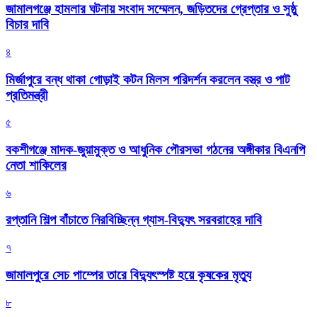
জামালগঞ্জে হামলার ঘটনায় সংবাদ সম্মেলন, জড়িতদের গ্রেপ্তার ও সুষ্ঠু
বিচার দাবি
৪
মির্জাপুরে বন্ধ থাকা গোড়াই কটন মিলস পরিদর্শন করলেন বস্ত্র ও পাট
প্রতিমন্ত্রী
৫
বকশীগঞ্জে মাদক-জুয়ামুক্ত ও আধুনিক পৌরসভা গঠনের অঙ্গীকার বিএনপি
নেতা শাকিলের
৬
রপ্তানি শিল্প বাঁচাতে নিরবিচ্ছিন্ন গ্যাস-বিদ্যুৎ সরবরাহের দাবি
৭
জামালপুরে সেচ পাম্পের তারে বিদ্যুৎস্পষ্ট হয়ে কৃষকের মৃত্যু
৮