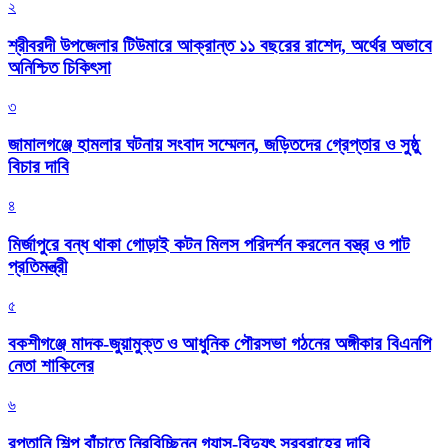
২
শ্রীবরদী উপজেলার টিউমারে আক্রান্ত ১১ বছরের রাশেদ, অর্থের অভাবে
অনিশ্চিত চিকিৎসা
৩
জামালগঞ্জে হামলার ঘটনায় সংবাদ সম্মেলন, জড়িতদের গ্রেপ্তার ও সুষ্ঠু
বিচার দাবি
৪
মির্জাপুরে বন্ধ থাকা গোড়াই কটন মিলস পরিদর্শন করলেন বস্ত্র ও পাট
প্রতিমন্ত্রী
৫
বকশীগঞ্জে মাদক-জুয়ামুক্ত ও আধুনিক পৌরসভা গঠনের অঙ্গীকার বিএনপি
নেতা শাকিলের
৬
রপ্তানি শিল্প বাঁচাতে নিরবিচ্ছিন্ন গ্যাস-বিদ্যুৎ সরবরাহের দাবি