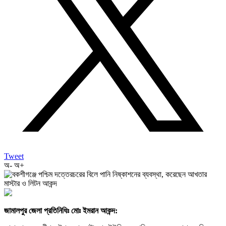
Tweet
অ-
অ+
জামালপুর জেলা প্রতিনিধিঃ মোঃ ইমরান আকন্দ: