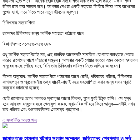
সহায়তা হতে পারে। অনেক ছোট ছোট সহযোগিতা একত্রিত হলে হয়তো একটি শিশুর
জীবন রক্ষা করা সম্ভব হবে। আপনার দেওয়া একটি সহায়তা ফিরিয়ে দিতে পারে রাশেদের
মুখের হাসি, এনে দিতে পারে নতুন জীবনের স্বপ্ন।
চিকিৎসায় সহযোগিতা
রাশেদের চিকিৎসার জন্য আর্থিক সহায়তা পাঠানো যাবে—
বিকাশ/নগদ: ০১৭৫৫-৭৫৫২৯৯
শুধু আর্থিক সহযোগিতাই নয়, এই মানবিক আবেদনটি সামাজিক যোগাযোগমাধ্যমে শেয়ার
করেও রাশেদের পাশে দাঁড়ানো সম্ভব। আপনার একটি শেয়ার হয়তো এমন কোনো হৃদয়বান
মানুষের কাছে পৌঁছে যাবে, যিনি তার চিকিৎসার দায়িত্ব নিতে এগিয়ে আসবেন।
বিশেষ অনুরোধ: আর্থিক সহযোগিতা পাঠানোর আগে রোগী, পরিবারের পরিচয়, চিকিৎসার
কাগজপত্র ও প্রয়োজনীয় তথ্য যাচাই-বাছাই করে সহযোগিতা করার জন্য সবার প্রতি
অনুরোধ জানানো হয়েছে।
ছোট্ট রাশেদের চোখে আবারও স্বপ্নের আলো ফিরুক, মুখে ফুটে উঠুক হাসি। সে সুস্থ
হয়ে আবারও বন্ধুদের সঙ্গে খেলাধুলা করুক, স্বাভাবিক জীবনে ফিরে আসুক—এটাই এখন
তার পরিবার এবং শুভাকাঙ্ক্ষীদের একমাত্র প্রত্যাশা।
এ সম্পর্কিত আরও খবর
জামালগঞ্জে হামলার ঘটনায় সংবাদ সম্মেলন, জড়িতদের গ্রেপ্তার ও সুষ্ঠু