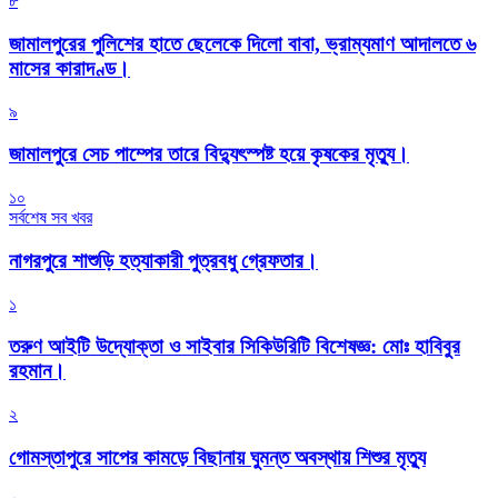
৮
জামালপুরের পুলিশের হাতে ছেলেকে দিলো বাবা, ভ্রাম্যমাণ আদালতে ৬
মাসের কারাদণ্ড।
৯
জামালপুরে সেচ পাম্পের তারে বিদ্যুৎস্পষ্ট হয়ে কৃষকের মৃত্যু।
১০
সর্বশেষ সব খবর
নাগরপুরে শাশুড়ি হত্যাকারী পুত্রবধু গ্রেফতার।
১
তরুণ আইটি উদ্যোক্তা ও সাইবার সিকিউরিটি বিশেষজ্ঞ: মোঃ হাবিবুর
রহমান।
২
গোমস্তাপুরে সাপের কামড়ে বিছানায় ঘুমন্ত অবস্থায় শিশুর মৃত্যু