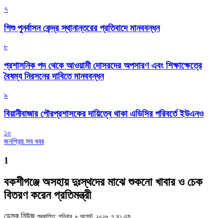
৭
শিশু পুনর্বাসন কেন্দ্র স্থানান্তরের প্রতিবাদে মানববন্ধন
৮
প্রশাসনিক পদ থেকে আওয়ামী দোসরদের অপসারণ এবং শিক্ষাক্ষেত্রে
বৈষম্য নিরসনের দাবিতে মানববন্ধন
৯
বিয়ানীবাজার পৌরপ্রশাসকের দায়িত্বে থাকা এডিসির পরিবর্তে ইউএনও
১০
জনপ্রিয় সব খবর
1
বকশীগঞ্জে অসহায় দুঃস্থদের মাঝে শুকনো খাবার ও চেক
বিতরণ করেন প্রতিমন্ত্রী
ডেস্ক নিউজ
প্রকাশিত: শনিবার, ৮ আগস্ট, ২০২৬, ৭:৪১ এম