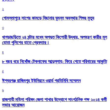
২
গোমস্তাপুরে সাপের কামড়ে বিছানায় ঘুমন্ত অবস্থায় শিশুর মৃত্যু
৩
খাগড়াছড়িতে ২৪ ঘন্টার মধ্যে অপহৃত কিশোরী উদ্ধার, অপহরণ কারীর মূল
হোতা পুলিশের হাতে গ্রেফতার।
৪
৮ বছর ধরে নিখোঁজ টেকনাফের আব্দুল্লাহ: ফিরে পেতে পরিবারের আকুতি
৫
ঈশ্বরগঞ্জ রাজিবপুর ইউনিয়নে ওয়ার্ড প্রতিনিধি সম্মেলন
৬
রাজশাহী মহিলা পরিষদ জেলা শাখার উদ্যোগে সাংগঠনিক পক্ষ ২০২৪ কর্মী
সভার আয়োজন