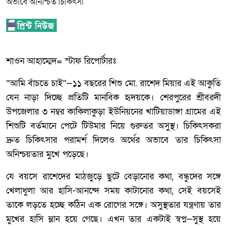
শাওন আহাম্মেদ= স্টাফ রিপোর্টারঃ
“আমি বাঁচতে চাই”—১১ বছরের শিশু মো. রাশেদ মিয়ার এই আকুতি
যেন নাড়া দিচ্ছে প্রতিটি মানবিক হৃদয়কে। শেরপুরের শ্রীবরদী
উপজেলার ৩ নম্বর কাকিলাকুড়া ইউনিয়নের খাটিয়াডাঙ্গা গ্রামের এই
শিশুটি বর্তমানে পেটে টিউমার নিয়ে গুরুতর অসুস্থ। চিকিৎসকরা
দ্রুত চিকিৎসার পরামর্শ দিলেও অর্থের অভাবে তার চিকিৎসা
অনিশ্চয়তার মুখে পড়েছে।
যে বয়সে রাশেদের মাঠজুড়ে ছুটে বেড়ানোর কথা, বন্ধুদের সঙ্গে
খেলাধুলা আর হাসি-আনন্দে সময় কাটানোর কথা, সেই বয়সেই
তাকে লড়তে হচ্ছে কঠিন এক রোগের সঙ্গে। অসুস্থতার যন্ত্রণায় তার
মুখের হাসি ম্লান হয়ে গেছে। এখন তার একটাই স্বপ্ন—সুস্থ হয়ে