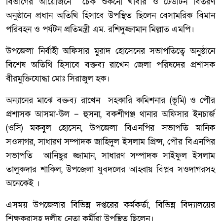
বিভাগের আয়োজনে চেক শুকনো খাবার ও ঢেউটিন বিতরণ
অনুষ্ঠানে প্রধান অতিথি হিসাবে উপস্থিত ছিলেন বেসামরিক বিমান
পরিবহন ও পর্যটন প্রতিমন্ত্রী এম. রশিদুজ্জামান মিল্লাত এমপি।
উপজেলা নির্বাহী অফিসার মুরাদ হোসেনের সভাপতিত্বে অনুষ্ঠানে
বিশেষ অতিথি হিসাবে বক্তব্য রাখেন জেলা পরিষদের প্রশাসক
বীরমুক্তিযোদ্ধা মোঃ সিরাজুল হক।
অন্যানের মাঝে বক্তব্য রাখেন সহকারি কমিশনার (ভূমি) ও পৌর
প্রশাসক আসমা-উল – হুসনা, বকশীগঞ্জ থানার অফিসার ইনচার্জ
(ওসি) মকবুল হোসেন, উপজেলা বিএনপির সভাপতি মানিক
সওদাগর, সাধারণ সম্পাদক জাহিদুল ইসলাম প্রিন্স, পৌর বিএনপির
সভাপতি আনিছুর জ্জামান, সাধারণ সম্পাদক সাইফুল ইসলাম
তালুকদার শাকিল, উপজেলা যুবদলের আহ্বায় বিপ্লব সওদাগরসহ
অনেকেই ।
এসময় উপজেলার বিভিন্ন দপ্তরের কর্মকর্তা, বিভিন্ন বিদ্যালয়ের
শিক্ষকরাসহ দলীয় নেতা কর্মীরা উপস্থিত ছিলেন।