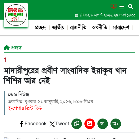
রবিবার, ৯ আগস্ট ২০২৬, ২৪ শ্রাবণ ১৪৩৩
প্রচ্ছদ
জাতীয়
রাজনীতি
অর্থনীতি
সারাদেশ
আন
প্রচ্ছদ
1
মাদারীপুরের প্রবীণ সাংবাদিক ইয়াকুব খান
শিশির আর নেই
ডেস্ক নিউজ
প্রকাশিত: বুধবার, ২১ জানুয়ারি, ২০২৬, ৬:০৮ পিএম
ই-পেপার প্রিন্ট ভিউ
Facebook
Tweet
অ-
অ+