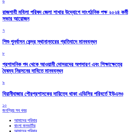
৬
রাজশাহী মহিলা পরিষদ জেলা শাখার উদ্যোগে সাংগঠনিক পক্ষ ২০২৪ কর্মী
সভার আয়োজন
৭
শিশু পুনর্বাসন কেন্দ্র স্থানান্তরের প্রতিবাদে মানববন্ধন
৮
প্রশাসনিক পদ থেকে আওয়ামী দোসরদের অপসারণ এবং শিক্ষাক্ষেত্রে
বৈষম্য নিরসনের দাবিতে মানববন্ধন
৯
বিয়ানীবাজার পৌরপ্রশাসকের দায়িত্বে থাকা এডিসির পরিবর্তে ইউএনও
১০
জনপ্রিয় সব খবর
আমাদের পরিবার
বাংলা কনভার্টার
আমাদের পরিবার