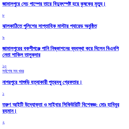
জামালপুরে সেচ পাম্পের তারে বিদ্যুৎস্পষ্ট হয়ে কৃষকের মৃত্যু।
৮
‎ঝালকাঠিতে পুলিশের সাপ্তাহিক মাস্টার প্যারেড অনুষ্ঠিত
৯
জামালপুরের বকশীগঞ্জে পানি নিষ্কাশনের ব্যবস্থা করে দিলেন বিএনপি
নেতা শাকিল তালুকদার
১০
সর্বশেষ সব খবর
নাগরপুরে শাশুড়ি হত্যাকারী পুত্রবধু গ্রেফতার।
১
তরুণ আইটি উদ্যোক্তা ও সাইবার সিকিউরিটি বিশেষজ্ঞ: মোঃ হাবিবুর
রহমান।
২