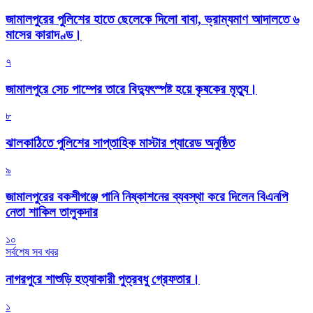
জামালপুরের পুলিশের হাতে ছেলেকে দিলো বাবা, ভ্রাম্যমাণ আদালতে ৬
মাসের কারাদণ্ড।
৭
জামালপুরে সেচ পাম্পের তারে বিদ্যুৎস্পষ্ট হয়ে কৃষকের মৃত্যু।
৮
‎ঝালকাঠিতে পুলিশের সাপ্তাহিক মাস্টার প্যারেড অনুষ্ঠিত
৯
জামালপুরের বকশীগঞ্জে পানি নিষ্কাশনের ব্যবস্থা করে দিলেন বিএনপি
নেতা শাকিল তালুকদার
১০
সর্বশেষ সব খবর
নাগরপুরে শাশুড়ি হত্যাকারী পুত্রবধু গ্রেফতার।
১