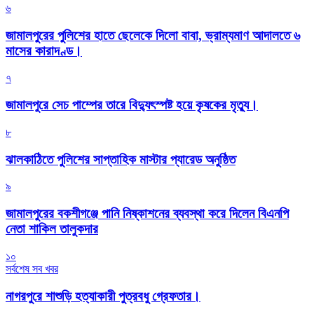
৬
জামালপুরের পুলিশের হাতে ছেলেকে দিলো বাবা, ভ্রাম্যমাণ আদালতে ৬
মাসের কারাদণ্ড।
৭
জামালপুরে সেচ পাম্পের তারে বিদ্যুৎস্পষ্ট হয়ে কৃষকের মৃত্যু।
৮
‎ঝালকাঠিতে পুলিশের সাপ্তাহিক মাস্টার প্যারেড অনুষ্ঠিত
৯
জামালপুরের বকশীগঞ্জে পানি নিষ্কাশনের ব্যবস্থা করে দিলেন বিএনপি
নেতা শাকিল তালুকদার
১০
সর্বশেষ সব খবর
নাগরপুরে শাশুড়ি হত্যাকারী পুত্রবধু গ্রেফতার।