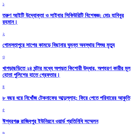
১
তরুণ আইটি উদ্যোক্তা ও সাইবার সিকিউরিটি বিশেষজ্ঞ: মোঃ হাবিবুর
রহমান।
২
গোমস্তাপুরে সাপের কামড়ে বিছানায় ঘুমন্ত অবস্থায় শিশুর মৃত্যু
৩
খাগড়াছড়িতে ২৪ ঘন্টার মধ্যে অপহৃত কিশোরী উদ্ধার, অপহরণ কারীর মূল
হোতা পুলিশের হাতে গ্রেফতার।
৪
৮ বছর ধরে নিখোঁজ টেকনাফের আব্দুল্লাহ: ফিরে পেতে পরিবারের আকুতি
৫
ঈশ্বরগঞ্জ রাজিবপুর ইউনিয়নে ওয়ার্ড প্রতিনিধি সম্মেলন
৬