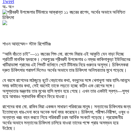
Tweet
অ-
অ+
শাওন আহাম্মেদ= স্টাফ রিপোর্টারঃ
“আমি বাঁচতে চাই”—১১ বছরের শিশু মো. রাশেদ মিয়ার এই আকুতি যেন নাড়া দিচ্ছে
প্রতিটি মানবিক হৃদয়কে। শেরপুরের শ্রীবরদী উপজেলার ৩ নম্বর কাকিলাকুড়া ইউনিয়নের
খাটিয়াডাঙ্গা গ্রামের এই শিশুটি বর্তমানে পেটে টিউমার নিয়ে গুরুতর অসুস্থ। চিকিৎসকরা
দ্রুত চিকিৎসার পরামর্শ দিলেও অর্থের অভাবে তার চিকিৎসা অনিশ্চয়তার মুখে পড়েছে।
যে বয়সে রাশেদের মাঠজুড়ে ছুটে বেড়ানোর কথা, বন্ধুদের সঙ্গে খেলাধুলা আর হাসি-আনন্দে
সময় কাটানোর কথা, সেই বয়সেই তাকে লড়তে হচ্ছে কঠিন এক রোগের সঙ্গে।
অসুস্থতার যন্ত্রণায় তার মুখের হাসি ম্লান হয়ে গেছে। এখন তার একটাই স্বপ্ন—সুস্থ
হয়ে আবারও স্বাভাবিক জীবনে ফিরে যাওয়া।
রাশেদের বাবা মো. রাকিব মিয়া একজন সাধারণ পরিবারের মানুষ। সন্তানের চিকিৎসার জন্য
ইতোমধ্যে ধার-দেনা করে অনেক অর্থ ব্যয় করেছেন। চিকিৎসা, পরীক্ষা-নিরীক্ষা, ওষুধ ও
অন্যান্য খরচ বহন করতে গিয়ে পরিবারটি চরম আর্থিক সংকটে পড়েছে। প্রয়োজনীয়
অর্থের অভাবে সন্তানের চিকিৎসা চালিয়ে যাওয়া তাদের পক্ষে প্রায় অসম্ভব হয়ে
উঠেছে।