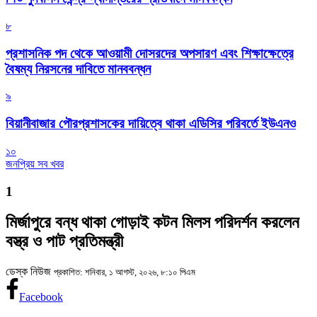
৮
প্রশাসনিক পদ থেকে আওয়ামী দোসরদের অপসারণ এবং শিক্ষাক্ষেত্রে
বৈষম্য নিরসনের দাবিতে মানববন্ধন
৯
বিয়ানীবাজার পৌরপ্রশাসকের দায়িত্বে থাকা এডিসির পরিবর্তে ইউএনও
১০
জনপ্রিয় সব খবর
1
মির্জাপুরে বন্ধ থাকা গোড়াই কটন মিলস পরিদর্শন করলেন
বস্ত্র ও পাট প্রতিমন্ত্রী
ডেস্ক নিউজ
প্রকাশিত: শনিবার, ১ আগস্ট, ২০২৬, ৮:১০ পিএম
Facebook