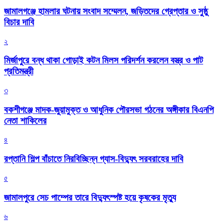
জামালগঞ্জে হামলার ঘটনায় সংবাদ সম্মেলন, জড়িতদের গ্রেপ্তার ও সুষ্ঠু
বিচার দাবি
২
মির্জাপুরে বন্ধ থাকা গোড়াই কটন মিলস পরিদর্শন করলেন বস্ত্র ও পাট
প্রতিমন্ত্রী
৩
বকশীগঞ্জে মাদক-জুয়ামুক্ত ও আধুনিক পৌরসভা গঠনের অঙ্গীকার বিএনপি
নেতা শাকিলের
৪
রপ্তানি শিল্প বাঁচাতে নিরবিচ্ছিন্ন গ্যাস-বিদ্যুৎ সরবরাহের দাবি
৫
জামালপুরে সেচ পাম্পের তারে বিদ্যুৎস্পষ্ট হয়ে কৃষকের মৃত্যু
৬