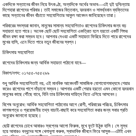
একদিকে সন্তানের জীবন নিয়ে উৎকণ্ঠা, অন্যদিকে অর্থের অভাব—এই দুই দুশ্চিন্তায়
দিশেহারা রাশেদের পরিবার। তাই সমাজের বিত্তবান, হৃদয়বান ও সামর্থ্যবান ব্যক্তিদের
কাছে সন্তানের জীবন বাঁচাতে সহযোগিতার আকুল আবেদন জানিয়েছেন তারা।
পরিবারের সদস্যরা জানান, মানুষের সামান্য সহযোগিতাও রাশেদের চিকিৎসার জন্য বড়
সহায়তা হতে পারে। অনেক ছোট ছোট সহযোগিতা একত্রিত হলে হয়তো একটি শিশুর
জীবন রক্ষা করা সম্ভব হবে। আপনার দেওয়া একটি সহায়তা ফিরিয়ে দিতে পারে রাশেদের
মুখের হাসি, এনে দিতে পারে নতুন জীবনের স্বপ্ন।
চিকিৎসায় সহযোগিতা
রাশেদের চিকিৎসার জন্য আর্থিক সহায়তা পাঠানো যাবে—
বিকাশ/নগদ: ০১৭৫৫-৭৫৫২৯৯
শুধু আর্থিক সহযোগিতাই নয়, এই মানবিক আবেদনটি সামাজিক যোগাযোগমাধ্যমে শেয়ার
করেও রাশেদের পাশে দাঁড়ানো সম্ভব। আপনার একটি শেয়ার হয়তো এমন কোনো হৃদয়বান
মানুষের কাছে পৌঁছে যাবে, যিনি তার চিকিৎসার দায়িত্ব নিতে এগিয়ে আসবেন।
বিশেষ অনুরোধ: আর্থিক সহযোগিতা পাঠানোর আগে রোগী, পরিবারের পরিচয়, চিকিৎসার
কাগজপত্র ও প্রয়োজনীয় তথ্য যাচাই-বাছাই করে সহযোগিতা করার জন্য সবার প্রতি
অনুরোধ জানানো হয়েছে।
ছোট্ট রাশেদের চোখে আবারও স্বপ্নের আলো ফিরুক, মুখে ফুটে উঠুক হাসি। সে সুস্থ
হয়ে আবারও বন্ধুদের সঙ্গে খেলাধুলা করুক, স্বাভাবিক জীবনে ফিরে আসুক—এটাই এখন