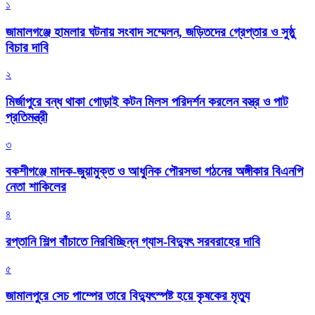
১
জামালগঞ্জে হামলার ঘটনায় সংবাদ সম্মেলন, জড়িতদের গ্রেপ্তার ও সুষ্ঠু
বিচার দাবি
২
মির্জাপুরে বন্ধ থাকা গোড়াই কটন মিলস পরিদর্শন করলেন বস্ত্র ও পাট
প্রতিমন্ত্রী
৩
বকশীগঞ্জে মাদক-জুয়ামুক্ত ও আধুনিক পৌরসভা গঠনের অঙ্গীকার বিএনপি
নেতা শাকিলের
৪
রপ্তানি শিল্প বাঁচাতে নিরবিচ্ছিন্ন গ্যাস-বিদ্যুৎ সরবরাহের দাবি
৫
জামালপুরে সেচ পাম্পের তারে বিদ্যুৎস্পষ্ট হয়ে কৃষকের মৃত্যু