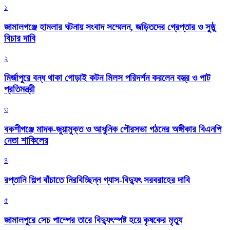
১
জামালগঞ্জে হামলার ঘটনায় সংবাদ সম্মেলন, জড়িতদের গ্রেপ্তার ও সুষ্ঠু
বিচার দাবি
২
মির্জাপুরে বন্ধ থাকা গোড়াই কটন মিলস পরিদর্শন করলেন বস্ত্র ও পাট
প্রতিমন্ত্রী
৩
বকশীগঞ্জে মাদক-জুয়ামুক্ত ও আধুনিক পৌরসভা গঠনের অঙ্গীকার বিএনপি
নেতা শাকিলের
৪
রপ্তানি শিল্প বাঁচাতে নিরবিচ্ছিন্ন গ্যাস-বিদ্যুৎ সরবরাহের দাবি
৫
জামালপুরে সেচ পাম্পের তারে বিদ্যুৎস্পষ্ট হয়ে কৃষকের মৃত্যু