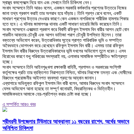
স্বাস্থ্য কমপ্লেক্সে নিয়ে যান এবং সেখানে তিনি চিকিৎসা নেন।
‎সংবাদ সম্মেলনে তিনি আরও বলেন, একজন সরকারি কর্মকর্তার প্রশ্নের উত্তরে নিজের
জানা তথ্য প্রকাশ করাই তার অপরাধ হয়ে দাঁড়ায়। তিনি প্রশ্ন রেখে বলেন, একটি
সাধারণ প্রশ্নের উত্তর দেওয়ার কারণে কেন একজন নাগরিককে শারীরিক হামলার শিকার
হতে হবে। এ ঘটনায় জামালগঞ্জ থানায় একটি সাধারণ ডায়েরি জিডি করেছেন তিনি।
‎সংবাদ সম্মেলনে একাত্মতা প্রকাশ করে বিবাদী রফিকুল ইসলাম বিন বারীর আপন ছোট বোন
পারভীন আক্তার চৌধুরী এবং আপন ভাতিজা পরাগ চৌধুরী উপস্থিত ছিলেন। তারা
বক্তব্যে অভিযোগ করেন, উত্তরাধিকার সূত্রে প্রাপ্ত পারিবারিক ভূমি ও সম্পত্তি
অবৈধভাবে ভোগদখল করে রেখেছেন রফিকুল ইসলাম বিন বারী। এসময় তারা রফিকুল
ইসলাম বিন বারীর বিরুদ্ধে উত্তরাধিকারদের ভূমি দখলের অভিযোগ তুলে ধরেন। এসব
বিরোধের কারণে শুধু পরিবারের সদস্যরাই নয়, এলাকার সামাজিক সম্প্রীতিও ক্ষতিগ্রস্ত
হচ্ছে।
‎সংবাদ সম্মেলনে তিনি আইনশৃঙ্খলা রক্ষাকারী বাহিনী, প্রশাসন ও সরকারের সংশ্লিষ্ট
কর্তৃপক্ষের প্রতি তার ব্যক্তিগত নিরাপত্তা নিশ্চিত, ঘটনার নিরপেক্ষ তদন্ত এবং দোষীদের
বিরুদ্ধে প্রয়োজনীয় আইনগত ব্যবস্থা গ্রহণের আহ্বান জানান।
‎এব্যাপারে অভিযুক্ত রফিকুল ইসলাম বিন বারী বলেন, আমার বিরুদ্ধে সংবাদ সম্মেলনে
যেসব অভিযোগ আনা হয়েছে তা সম্পূর্ণ বানোয়াট, বিভ্রান্তিকর ও ভিত্তিহীন।
সামাজিকভাবে আমাকে হেয়-প্রতিপন্ন করার চেষ্টা করা হচ্ছে।
এ সম্পর্কিত আরও খবর
শ্রীবরদী উপজেলার টিউমারে আক্রান্ত ১১ বছরের রাশেদ, অর্থের অভাবে
অনিশ্চিত চিকিৎসা