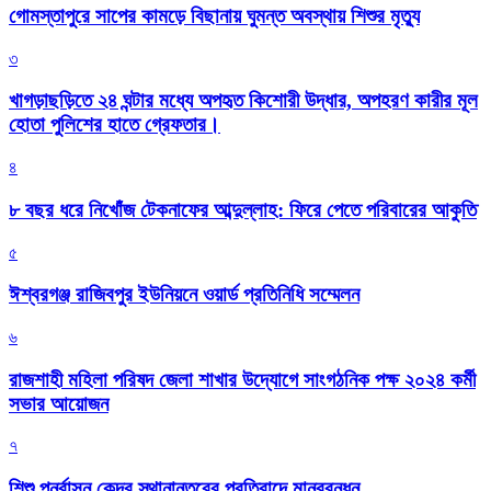
গোমস্তাপুরে সাপের কামড়ে বিছানায় ঘুমন্ত অবস্থায় শিশুর মৃত্যু
৩
খাগড়াছড়িতে ২৪ ঘন্টার মধ্যে অপহৃত কিশোরী উদ্ধার, অপহরণ কারীর মূল
হোতা পুলিশের হাতে গ্রেফতার।
৪
৮ বছর ধরে নিখোঁজ টেকনাফের আব্দুল্লাহ: ফিরে পেতে পরিবারের আকুতি
৫
ঈশ্বরগঞ্জ রাজিবপুর ইউনিয়নে ওয়ার্ড প্রতিনিধি সম্মেলন
৬
রাজশাহী মহিলা পরিষদ জেলা শাখার উদ্যোগে সাংগঠনিক পক্ষ ২০২৪ কর্মী
সভার আয়োজন
৭
শিশু পুনর্বাসন কেন্দ্র স্থানান্তরের প্রতিবাদে মানববন্ধন