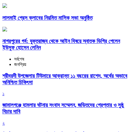
লালমাই প্রেস ক্লাবের নিয়মিত মাসিক সভা অনুষ্ঠিত
নাগরপুরের গর্ব: যুক্তরাজ্য থেকে আইন বিষয়ে স্নাতক ডিগ্রি পেলেন
ইউসুফ হোসেন লেনিন
সর্বশেষ
জনপ্রিয়
শ্রীবরদী উপজেলার টিউমারে আক্রান্ত ১১ বছরের রাশেদ, অর্থের অভাবে
অনিশ্চিত চিকিৎসা
১
জামালগঞ্জে হামলার ঘটনায় সংবাদ সম্মেলন, জড়িতদের গ্রেপ্তার ও সুষ্ঠু
বিচার দাবি
২