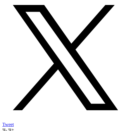
Tweet
অ-
অ+