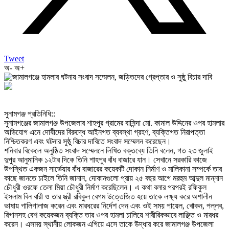
Tweet
অ-
অ+
‎সুনামগঞ্জ প্রতিনিধি::
‎সুনামগঞ্জের জামালগঞ্জ উপজেলার শাহপুর গ্রামের বাসিন্দা মো. কামাল উদ্দিনের ওপর হামলার
অভিযোগ এনে দোষীদের বিরুদ্ধে আইনগত ব্যবস্থা গ্রহণ, ব্যক্তিগত নিরাপত্তা
নিশ্চিতকরণ এবং ঘটনার সুষ্ঠু বিচার দাবিতে সংবাদ সম্মেলন করেছেন।
‎শনিবার বিকেলে অনুষ্ঠিত সংবাদ সম্মেলনে লিখিত বক্তব্যে তিনি বলেন, গত ২৩ জুলাই
দুপুর আনুমানিক ১২টার দিকে তিনি শাহপুর বাঁধ বাজারে যান। সেখানে সরকারি কাজে
উপস্থিত একজন সার্ভেয়ার বাঁধ বাজারের কয়েকটি দোকান নির্মাণ ও মালিকানা সম্পর্কে তার
কাছে জানতে চাইলে তিনি জানান, দোকানগুলো প্রায় ২৫ বছর আগে মরহুম আব্দুল মান্নান
চৌধুরী ওরফে তেলা মিয়া চৌধুরী নির্মাণ করেছিলেন। এ কথা বলার পরপরই রফিকুল
ইসলাম বিন বারী ও তার স্ত্রী রবিকুল বেগম উত্তেজিত হয়ে তাকে লক্ষ্য করে অশালীন
ভাষায় গালিগালাজ করেন এবং মারধরের নির্দেশ দেন এবং ওই সময় পায়েল, খোকন, পল্লব,
রিগানসহ বেশ কয়েকজন ব্যক্তি তার ওপর হামলা চালিয়ে শারীরিকভাবে লাঞ্ছিত ও মারধর
করেন। এসময় স্থানীয় লোকজন এগিয়ে এসে তাকে উদ্ধার করে জামালগঞ্জ উপজেলা