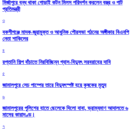
মির্জাপুরে বন্ধ থাকা গোড়াই কটন মিলস পরিদর্শন করলেন বস্ত্র ও পাট
প্রতিমন্ত্রী
৩
বকশীগঞ্জে মাদক-জুয়ামুক্ত ও আধুনিক পৌরসভা গঠনের অঙ্গীকার বিএনপি
নেতা শাকিলের
৪
রপ্তানি শিল্প বাঁচাতে নিরবিচ্ছিন্ন গ্যাস-বিদ্যুৎ সরবরাহের দাবি
৫
জামালপুরে সেচ পাম্পের তারে বিদ্যুৎস্পষ্ট হয়ে কৃষকের মৃত্যু
৬
জামালপুরের পুলিশের হাতে ছেলেকে দিলো বাবা, ভ্রাম্যমাণ আদালতে ৬
মাসের কারাদণ্ড।
৭