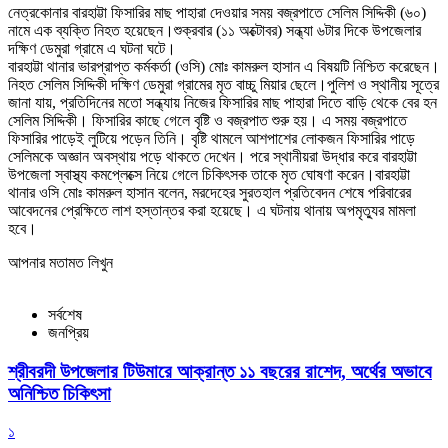
নেত্রকোনার বারহাট্টা ফিসারির মাছ পাহারা দেওয়ার সময় বজ্রপাতে সেলিম সিদ্দিকী (৬০)
নামে এক ব্যক্তি নিহত হয়েছেন।শুক্রবার (১১ অক্টোবর) সন্ধ্যা ৬টার দিকে উপজেলার
দক্ষিণ ডেমুরা গ্রামে এ ঘটনা ঘটে।
বারহাট্টা থানার ভারপ্রাপ্ত কর্মকর্তা (ওসি) মোঃ কামরুল হাসান এ বিষয়টি নিশ্চিত করেছেন।
নিহত সেলিম সিদ্দিকী দক্ষিণ ডেমুরা গ্রামের মৃত বাচ্চু মিয়ার ছেলে।পুলিশ ও স্থানীয় সূত্রে
জানা যায়, প্রতিদিনের মতো সন্ধ্যায় নিজের ফিসারির মাছ পাহারা দিতে বাড়ি থেকে বের হন
সেলিম সিদ্দিকী। ফিসারির কাছে গেলে বৃষ্টি ও বজ্রপাত শুরু হয়। এ সময় বজ্রপাতে
ফিসারির পাড়েই লুটিয়ে পড়েন তিনি। বৃষ্টি থামলে আশপাশের লোকজন ফিসারির পাড়ে
সেলিমকে অজ্ঞান অবস্থায় পড়ে থাকতে দেখেন। পরে স্থানীয়রা উদ্ধার করে বারহাট্টা
উপজেলা স্বাস্থ্য কমপ্লেক্সে নিয়ে গেলে চিকিৎসক তাকে মৃত ঘোষণা করেন।বারহাট্টা
থানার ওসি মোঃ কামরুল হাসান বলেন, মরদেহের সুরতহাল প্রতিবেদন শেষে পরিবারের
আবেদনের প্রেক্ষিতে লাশ হস্তান্তর করা হয়েছে। এ ঘটনায় থানায় অপমৃত্যুর মামলা
হবে।
আপনার মতামত লিখুন
সর্বশেষ
জনপ্রিয়
শ্রীবরদী উপজেলার টিউমারে আক্রান্ত ১১ বছরের রাশেদ, অর্থের অভাবে
অনিশ্চিত চিকিৎসা
১