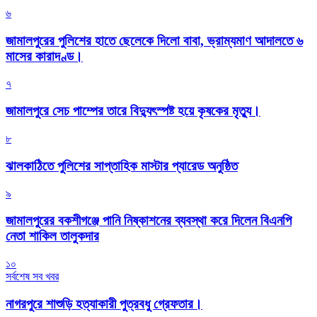
৬
জামালপুরের পুলিশের হাতে ছেলেকে দিলো বাবা, ভ্রাম্যমাণ আদালতে ৬
মাসের কারাদণ্ড।
৭
জামালপুরে সেচ পাম্পের তারে বিদ্যুৎস্পষ্ট হয়ে কৃষকের মৃত্যু।
৮
‎ঝালকাঠিতে পুলিশের সাপ্তাহিক মাস্টার প্যারেড অনুষ্ঠিত
৯
জামালপুরের বকশীগঞ্জে পানি নিষ্কাশনের ব্যবস্থা করে দিলেন বিএনপি
নেতা শাকিল তালুকদার
১০
সর্বশেষ সব খবর
নাগরপুরে শাশুড়ি হত্যাকারী পুত্রবধু গ্রেফতার।