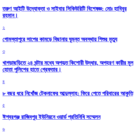
তরুণ আইটি উদ্যোক্তা ও সাইবার সিকিউরিটি বিশেষজ্ঞ: মোঃ হাবিবুর
রহমান।
২
গোমস্তাপুরে সাপের কামড়ে বিছানায় ঘুমন্ত অবস্থায় শিশুর মৃত্যু
৩
খাগড়াছড়িতে ২৪ ঘন্টার মধ্যে অপহৃত কিশোরী উদ্ধার, অপহরণ কারীর মূল
হোতা পুলিশের হাতে গ্রেফতার।
৪
৮ বছর ধরে নিখোঁজ টেকনাফের আব্দুল্লাহ: ফিরে পেতে পরিবারের আকুতি
৫
ঈশ্বরগঞ্জ রাজিবপুর ইউনিয়নে ওয়ার্ড প্রতিনিধি সম্মেলন
৬