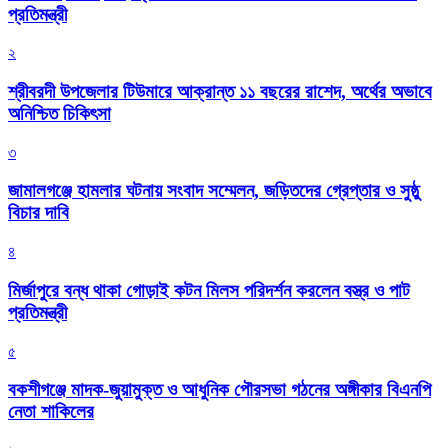
প্রতিমন্ত্রী
২
শ্রীবরদী উপজেলার টিউমারে আক্রান্ত ১১ বছরের রাশেদ, অর্থের অভাবে
অনিশ্চিত চিকিৎসা
৩
জামালগঞ্জে হামলার ঘটনায় সংবাদ সম্মেলন, জড়িতদের গ্রেপ্তার ও সুষ্ঠু
বিচার দাবি
৪
মির্জাপুরে বন্ধ থাকা গোড়াই কটন মিলস পরিদর্শন করলেন বস্ত্র ও পাট
প্রতিমন্ত্রী
৫
বকশীগঞ্জে মাদক-জুয়ামুক্ত ও আধুনিক পৌরসভা গঠনের অঙ্গীকার বিএনপি
নেতা শাকিলের