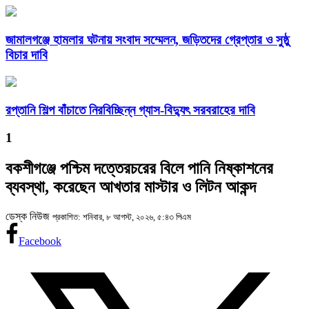
জামালগঞ্জে হামলার ঘটনায় সংবাদ সম্মেলন, জড়িতদের গ্রেপ্তার ও সুষ্ঠু
বিচার দাবি
রপ্তানি শিল্প বাঁচাতে নিরবিচ্ছিন্ন গ্যাস-বিদ্যুৎ সরবরাহের দাবি
1
বকশীগঞ্জে পশ্চিম দত্তেরচরের বিলে পানি নিষ্কাশনের
ব্যবস্থা, করেছেন আখতার মাস্টার ও লিটন আকন্দ
ডেস্ক নিউজ
প্রকাশিত: শনিবার, ৮ আগস্ট, ২০২৬, ৫:৪৩ পিএম
Facebook