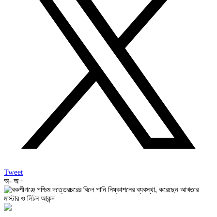
Tweet
অ-
অ+