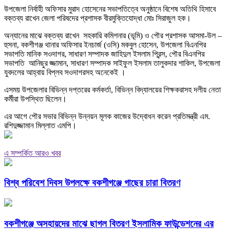
উপজেলা নির্বাহী অফিসার মুরাদ হোসেনের সভাপতিত্বে অনুষ্ঠানে বিশেষ অতিথি হিসাবে
বক্তব্য রাখেন জেলা পরিষদের প্রশাসক বীরমুক্তিযোদ্ধা মোঃ সিরাজুল হক।
অন্যানের মাঝে বক্তব্য রাখেন সহকারি কমিশনার (ভূমি) ও পৌর প্রশাসক আসমা-উল –
হুসনা, বকশীগঞ্জ থানার অফিসার ইনচার্জ (ওসি) মকবুল হোসেন, উপজেলা বিএনপির
সভাপতি মানিক সওদাগর, সাধারণ সম্পাদক জাহিদুল ইসলাম প্রিন্স, পৌর বিএনপির
সভাপতি আনিছুর জ্জামান, সাধারণ সম্পাদক সাইফুল ইসলাম তালুকদার শাকিল, উপজেলা
যুবদলের আহ্বায় বিপ্লব সওদাগরসহ অনেকেই ।
এসময় উপজেলার বিভিন্ন দপ্তরের কর্মকর্তা, বিভিন্ন বিদ্যালয়ের শিক্ষকরাসহ দলীয় নেতা
কর্মীরা উপস্থিত ছিলেন।
এর আগে পৌর সভার বিভিন্ন উন্নয়ন মূলক কাজের উদ্বোধন করেন প্রতিমন্ত্রী এম.
রশিদুজ্জামান মিল্লাত এমপি।
এ সম্পর্কিত আরও খবর
বিশ্ব পরিবেশ দিবস উপলক্ষে বকশীগঞ্জে গাছের চারা বিতরণ
বকশীগঞ্জে অসহায়দের মাঝে ছাগল বিতরণ ইসলামিক ফাউন্ডেশনের এর