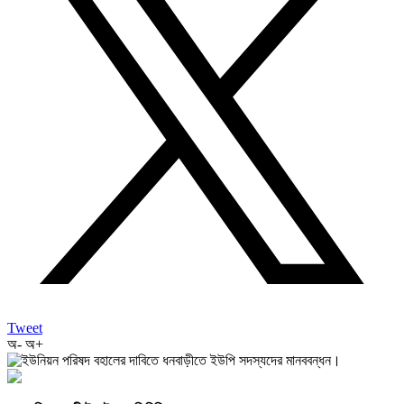
Tweet
অ-
অ+