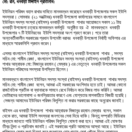
মো: রনি, ধনবাড়ী টাঙ্গাইল প্রতিনিধি:
ইউনিয়ন পরিষদ বহাল রাখার দাবিতে মানববন্ধন করেছেন ধনবাড়ী উপজেলার সকল ইউপি
সদস্যরা। সোমবার (২১ অক্টোবর) ধনবাড়ী উপজেলা কার্যালয়ের সামনে বাংলাদেশ
ইউনিয়ন সদস্য সংস্থা (বাইসস) ধনবাড়ী উপজেলা শাখার আয়োজনে সকাল ১১ টায়
ধনবাড়ী উপজেলা চত্বরে মানববন্ধন কর্মসূচি অনুষ্ঠিত হয় ঐ মানববন্ধনে ধনবাড়ী
উপজেলার ৭ টি ইউনিয়নের ইউপি সদস্যরা অংশ গ্রহণ করেন। পরে তারা
অন্তবর্তীকালীন সরকারের প্রধান উপদেষ্টা বরাবর ধনবাড়ী উপজেলা নির্বাহী অফিসার এর
মাধ্যমে স্মারকলিপি প্রদান করেন।
এসময় বাংলাদেশ ইউনিয়ন সদস্য সংস্থা (বাইসস) ধনবাড়ী উপজেলা শাখার , সদস্য
সচিব মো: শামীম রেজা , বাংলাদেশ ইউনিয়ন সদস্য সংস্থা (বাইসস) ধনবাড়ী উপজেলা
শাখার আহ্বায়ক মো: মিজানুর রহমান ( মেম্বার ) এর নেতৃত্বে ধনবাড়ী উপজেলার সকল
ইউনিয়ন পরিষদের সদস্যরা উপস্থিত ছিলেন।
মানববন্ধনে বাংলাদেশ ইউনিয়ন সদস্য সংস্থা (বাইসস) ধনবাড়ী উপজেলা শাখার সদস্য
সচিব মো: শামীম রেজা বলেন, আমরা এই সরকারের অংশিদার হতে চাই। আমরা কোনো
রাজনৈতিক প্রতীক বা ব্যানারকে সামনে রেখে নির্বাচন করে বিজয় লাভ করিনি। আমরা
ভোটারদের ভালোবাসা ও জনপ্রিয়তার কারণে এবং যোগ্যতার মাপকাঠিতে বিজয়ী হয়েছি।
সেজন্য আমাদের ইউনিয়ন পরিষদ বিলুপ্তি না করার সরকারের কাছে অনুরোধ জানাই।
বাইসস এর ধনবাড়ী উপজেলা শাখার আহ্বায়ক মিজানুর রহমান মেম্বার বলেন, সকাল
থেকে রাত, আমরা ইউপি সদস্যরা জনগনের সেবা দিয়ে থাকি। কিন্তু সম্প্রতি মিডিয়ার
মাধ্যমে জানতে পারি ইউনিয়ন পরিষদ বিলুপ্তি ঘোষণা করা হবে। আমরা এই ঘোষণার
তীব্র নিন্দা ও প্রতিবাদ জানাই। এই সরকারের প্রতি আমাদের আস্থা আছে। ইউনিয়ন
পরিষদের সেবার কথা চিন্তা করে জনগনের দোর গড়ায় সেবা পৌছে দিতে আমাদের