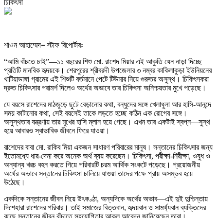
শাওন আহাম্মেদ= স্টাফ রিপোর্টারঃ
“আমি বাঁচতে চাই”—১১ বছরের শিশু মো. রাশেদ মিয়ার এই আকুতি যেন নাড়া দিচ্ছে
প্রতিটি মানবিক হৃদয়কে। শেরপুরের শ্রীবরদী উপজেলার ৩ নম্বর কাকিলাকুড়া ইউনিয়নের
খাটিয়াডাঙ্গা গ্রামের এই শিশুটি বর্তমানে পেটে টিউমার নিয়ে গুরুতর অসুস্থ। চিকিৎসকরা
দ্রুত চিকিৎসার পরামর্শ দিলেও অর্থের অভাবে তার চিকিৎসা অনিশ্চয়তার মুখে পড়েছে।
যে বয়সে রাশেদের মাঠজুড়ে ছুটে বেড়ানোর কথা, বন্ধুদের সঙ্গে খেলাধুলা আর হাসি-আনন্দে
সময় কাটানোর কথা, সেই বয়সেই তাকে লড়তে হচ্ছে কঠিন এক রোগের সঙ্গে।
অসুস্থতার যন্ত্রণায় তার মুখের হাসি ম্লান হয়ে গেছে। এখন তার একটাই স্বপ্ন—সুস্থ
হয়ে আবারও স্বাভাবিক জীবনে ফিরে যাওয়া।
রাশেদের বাবা মো. রাকিব মিয়া একজন সাধারণ পরিবারের মানুষ। সন্তানের চিকিৎসার জন্য
ইতোমধ্যে ধার-দেনা করে অনেক অর্থ ব্যয় করেছেন। চিকিৎসা, পরীক্ষা-নিরীক্ষা, ওষুধ ও
অন্যান্য খরচ বহন করতে গিয়ে পরিবারটি চরম আর্থিক সংকটে পড়েছে। প্রয়োজনীয়
অর্থের অভাবে সন্তানের চিকিৎসা চালিয়ে যাওয়া তাদের পক্ষে প্রায় অসম্ভব হয়ে
উঠেছে।
একদিকে সন্তানের জীবন নিয়ে উৎকণ্ঠা, অন্যদিকে অর্থের অভাব—এই দুই দুশ্চিন্তায়
দিশেহারা রাশেদের পরিবার। তাই সমাজের বিত্তবান, হৃদয়বান ও সামর্থ্যবান ব্যক্তিদের
কাছে সন্তানের জীবন বাঁচাতে সহযোগিতার আকুল আবেদন জানিয়েছেন তারা।