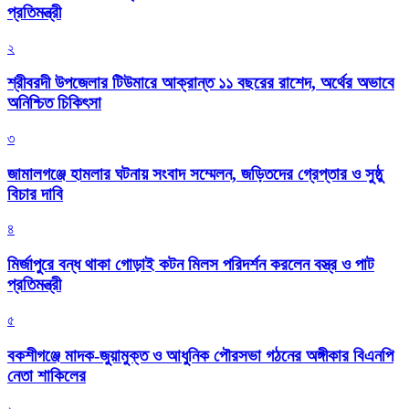
প্রতিমন্ত্রী
২
শ্রীবরদী উপজেলার টিউমারে আক্রান্ত ১১ বছরের রাশেদ, অর্থের অভাবে
অনিশ্চিত চিকিৎসা
৩
জামালগঞ্জে হামলার ঘটনায় সংবাদ সম্মেলন, জড়িতদের গ্রেপ্তার ও সুষ্ঠু
বিচার দাবি
৪
মির্জাপুরে বন্ধ থাকা গোড়াই কটন মিলস পরিদর্শন করলেন বস্ত্র ও পাট
প্রতিমন্ত্রী
৫
বকশীগঞ্জে মাদক-জুয়ামুক্ত ও আধুনিক পৌরসভা গঠনের অঙ্গীকার বিএনপি
নেতা শাকিলের