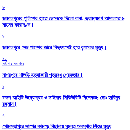
৮
জামালপুরের পুলিশের হাতে ছেলেকে দিলো বাবা, ভ্রাম্যমাণ আদালতে ৬
মাসের কারাদণ্ড।
৯
জামালপুরে সেচ পাম্পের তারে বিদ্যুৎস্পষ্ট হয়ে কৃষকের মৃত্যু।
১০
সর্বশেষ সব খবর
নাগরপুরে শাশুড়ি হত্যাকারী পুত্রবধু গ্রেফতার।
১
তরুণ আইটি উদ্যোক্তা ও সাইবার সিকিউরিটি বিশেষজ্ঞ: মোঃ হাবিবুর
রহমান।
২
গোমস্তাপুরে সাপের কামড়ে বিছানায় ঘুমন্ত অবস্থায় শিশুর মৃত্যু