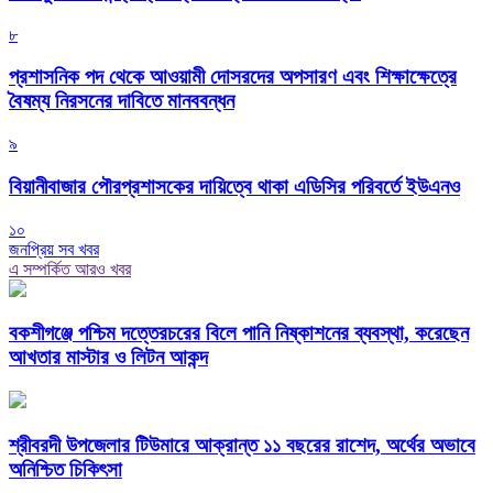
৮
প্রশাসনিক পদ থেকে আওয়ামী দোসরদের অপসারণ এবং শিক্ষাক্ষেত্রে
বৈষম্য নিরসনের দাবিতে মানববন্ধন
৯
বিয়ানীবাজার পৌরপ্রশাসকের দায়িত্বে থাকা এডিসির পরিবর্তে ইউএনও
১০
জনপ্রিয় সব খবর
এ সম্পর্কিত আরও খবর
বকশীগঞ্জে পশ্চিম দত্তেরচরের বিলে পানি নিষ্কাশনের ব্যবস্থা, করেছেন
আখতার মাস্টার ও লিটন আকন্দ
শ্রীবরদী উপজেলার টিউমারে আক্রান্ত ১১ বছরের রাশেদ, অর্থের অভাবে
অনিশ্চিত চিকিৎসা