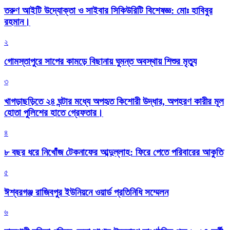
তরুণ আইটি উদ্যোক্তা ও সাইবার সিকিউরিটি বিশেষজ্ঞ: মোঃ হাবিবুর
রহমান।
২
গোমস্তাপুরে সাপের কামড়ে বিছানায় ঘুমন্ত অবস্থায় শিশুর মৃত্যু
৩
খাগড়াছড়িতে ২৪ ঘন্টার মধ্যে অপহৃত কিশোরী উদ্ধার, অপহরণ কারীর মূল
হোতা পুলিশের হাতে গ্রেফতার।
৪
৮ বছর ধরে নিখোঁজ টেকনাফের আব্দুল্লাহ: ফিরে পেতে পরিবারের আকুতি
৫
ঈশ্বরগঞ্জ রাজিবপুর ইউনিয়নে ওয়ার্ড প্রতিনিধি সম্মেলন
৬