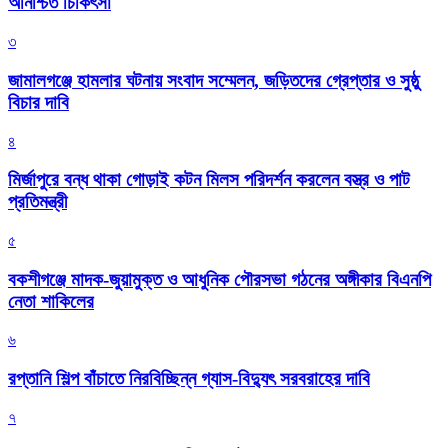
অনিশ্চিত চিকিৎসা
৩
জামালগঞ্জে হামলার ঘটনায় সংবাদ সম্মেলন, জড়িতদের গ্রেপ্তার ও সুষ্ঠু
বিচার দাবি
৪
মির্জাপুরে বন্ধ থাকা গোড়াই কটন মিলস পরিদর্শন করলেন বস্ত্র ও পাট
প্রতিমন্ত্রী
৫
বকশীগঞ্জে মাদক-জুয়ামুক্ত ও আধুনিক পৌরসভা গঠনের অঙ্গীকার বিএনপি
নেতা শাকিলের
৬
রপ্তানি শিল্প বাঁচাতে নিরবিচ্ছিন্ন গ্যাস-বিদ্যুৎ সরবরাহের দাবি
৭