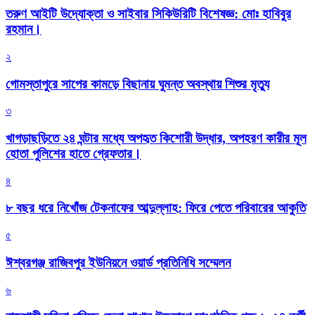
তরুণ আইটি উদ্যোক্তা ও সাইবার সিকিউরিটি বিশেষজ্ঞ: মোঃ হাবিবুর
রহমান।
২
গোমস্তাপুরে সাপের কামড়ে বিছানায় ঘুমন্ত অবস্থায় শিশুর মৃত্যু
৩
খাগড়াছড়িতে ২৪ ঘন্টার মধ্যে অপহৃত কিশোরী উদ্ধার, অপহরণ কারীর মূল
হোতা পুলিশের হাতে গ্রেফতার।
৪
৮ বছর ধরে নিখোঁজ টেকনাফের আব্দুল্লাহ: ফিরে পেতে পরিবারের আকুতি
৫
ঈশ্বরগঞ্জ রাজিবপুর ইউনিয়নে ওয়ার্ড প্রতিনিধি সম্মেলন
৬