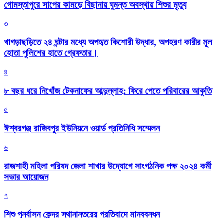
গোমস্তাপুরে সাপের কামড়ে বিছানায় ঘুমন্ত অবস্থায় শিশুর মৃত্যু
৩
খাগড়াছড়িতে ২৪ ঘন্টার মধ্যে অপহৃত কিশোরী উদ্ধার, অপহরণ কারীর মূল
হোতা পুলিশের হাতে গ্রেফতার।
৪
৮ বছর ধরে নিখোঁজ টেকনাফের আব্দুল্লাহ: ফিরে পেতে পরিবারের আকুতি
৫
ঈশ্বরগঞ্জ রাজিবপুর ইউনিয়নে ওয়ার্ড প্রতিনিধি সম্মেলন
৬
রাজশাহী মহিলা পরিষদ জেলা শাখার উদ্যোগে সাংগঠনিক পক্ষ ২০২৪ কর্মী
সভার আয়োজন
৭
শিশু পুনর্বাসন কেন্দ্র স্থানান্তরের প্রতিবাদে মানববন্ধন