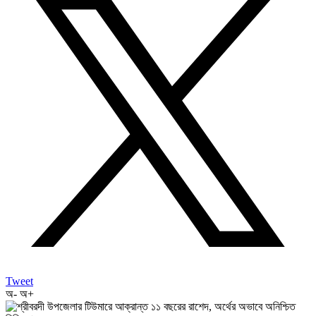
Tweet
অ-
অ+