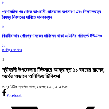
৮
প্রশাসনিক পদ থেকে আওয়ামী দোসরদের অপসারণ এবং শিক্ষাক্ষেত্রে
বৈষম্য নিরসনের দাবিতে মানববন্ধন
৯
বিয়ানীবাজার পৌরপ্রশাসকের দায়িত্বে থাকা এডিসির পরিবর্তে ইউএনও
১০
জনপ্রিয় সব খবর
1
শ্রীবরদী উপজেলার টিউমারে আক্রান্ত ১১ বছরের রাশেদ,
অর্থের অভাবে অনিশ্চিত চিকিৎসা
ডেস্ক নিউজ
প্রকাশিত: রবিবার, ২ আগস্ট, ২০২৬, ১২:১২ পিএম
Facebook