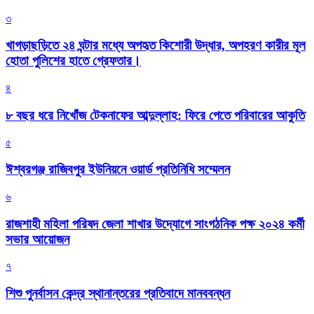
৩
খাগড়াছড়িতে ২৪ ঘন্টার মধ্যে অপহৃত কিশোরী উদ্ধার, অপহরণ কারীর মূল
হোতা পুলিশের হাতে গ্রেফতার।
৪
৮ বছর ধরে নিখোঁজ টেকনাফের আব্দুল্লাহ: ফিরে পেতে পরিবারের আকুতি
৫
ঈশ্বরগঞ্জ রাজিবপুর ইউনিয়নে ওয়ার্ড প্রতিনিধি সম্মেলন
৬
রাজশাহী মহিলা পরিষদ জেলা শাখার উদ্যোগে সাংগঠনিক পক্ষ ২০২৪ কর্মী
সভার আয়োজন
৭
শিশু পুনর্বাসন কেন্দ্র স্থানান্তরের প্রতিবাদে মানববন্ধন