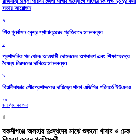
রাজশাহী মহিলা পরিষদ জেলা শাখার উদ্যোগে সাংগঠনিক পক্ষ ২০২৪ কর্মী
সভার আয়োজন
৭
শিশু পুনর্বাসন কেন্দ্র স্থানান্তরের প্রতিবাদে মানববন্ধন
৮
প্রশাসনিক পদ থেকে আওয়ামী দোসরদের অপসারণ এবং শিক্ষাক্ষেত্রে
বৈষম্য নিরসনের দাবিতে মানববন্ধন
৯
বিয়ানীবাজার পৌরপ্রশাসকের দায়িত্বে থাকা এডিসির পরিবর্তে ইউএনও
১০
জনপ্রিয় সব খবর
1
বকশীগঞ্জে অসহায় দুঃস্থদের মাঝে শুকনো খাবার ও চেক
বিতরণ করেন প্রতিমন্ত্রী