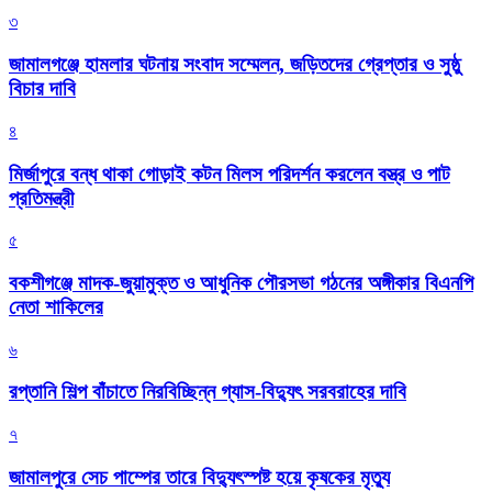
৩
জামালগঞ্জে হামলার ঘটনায় সংবাদ সম্মেলন, জড়িতদের গ্রেপ্তার ও সুষ্ঠু
বিচার দাবি
৪
মির্জাপুরে বন্ধ থাকা গোড়াই কটন মিলস পরিদর্শন করলেন বস্ত্র ও পাট
প্রতিমন্ত্রী
৫
বকশীগঞ্জে মাদক-জুয়ামুক্ত ও আধুনিক পৌরসভা গঠনের অঙ্গীকার বিএনপি
নেতা শাকিলের
৬
রপ্তানি শিল্প বাঁচাতে নিরবিচ্ছিন্ন গ্যাস-বিদ্যুৎ সরবরাহের দাবি
৭
জামালপুরে সেচ পাম্পের তারে বিদ্যুৎস্পষ্ট হয়ে কৃষকের মৃত্যু