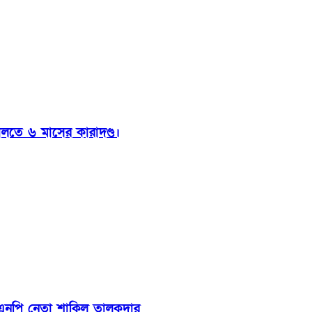
ালতে ৬ মাসের কারাদণ্ড।
বিএনপি নেতা শাকিল তালুকদার