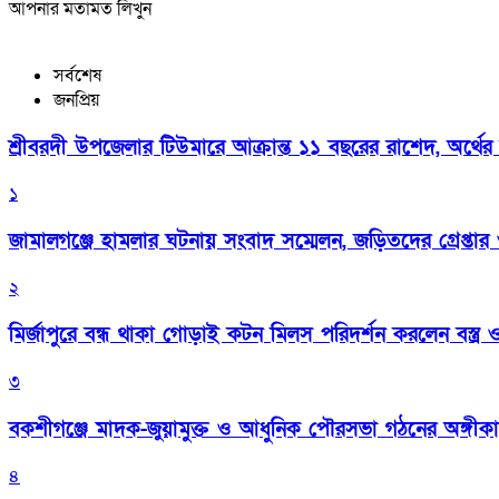
আপনার মতামত লিখুন
সর্বশেষ
জনপ্রিয়
শ্রীবরদী উপজেলার টিউমারে আক্রান্ত ১১ বছরের রাশেদ, অর্থের
১
জামালগঞ্জে হামলার ঘটনায় সংবাদ সম্মেলন, জড়িতদের গ্রেপ্তার ও 
২
মির্জাপুরে বন্ধ থাকা গোড়াই কটন মিলস পরিদর্শন করলেন বস্ত্র ও প
৩
বকশীগঞ্জে মাদক-জুয়ামুক্ত ও আধুনিক পৌরসভা গঠনের অঙ্গীক
৪