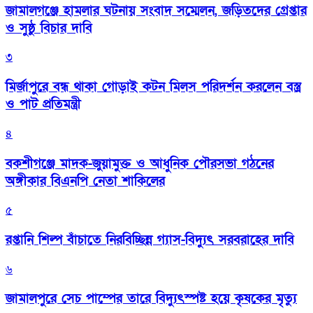
জামালগঞ্জে হামলার ঘটনায় সংবাদ সম্মেলন, জড়িতদের গ্রেপ্তার
ও সুষ্ঠু বিচার দাবি
৩
মির্জাপুরে বন্ধ থাকা গোড়াই কটন মিলস পরিদর্শন করলেন বস্ত্র
ও পাট প্রতিমন্ত্রী
৪
বকশীগঞ্জে মাদক-জুয়ামুক্ত ও আধুনিক পৌরসভা গঠনের
অঙ্গীকার বিএনপি নেতা শাকিলের
৫
রপ্তানি শিল্প বাঁচাতে নিরবিচ্ছিন্ন গ্যাস-বিদ্যুৎ সরবরাহের দাবি
৬
জামালপুরে সেচ পাম্পের তারে বিদ্যুৎস্পষ্ট হয়ে কৃষকের মৃত্যু