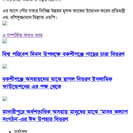
এর আগে পৌর সভার বিভিন্ন উন্নয়ন মূলক কাজের উদ্বোধন করেন প্রতিমন্ত্রী
এম. রশিদুজ্জামান মিল্লাত এমপি।
এ সম্পর্কিত আরও খবর
বিশ্ব পরিবেশ দিবস উপলক্ষে বকশীগঞ্জে গাছের চারা বিতরণ
বকশীগঞ্জে অসহায়দের মাঝে ছাগল বিতরণ ইসলামিক
ফাউন্ডেশনের এর পক্ষ থেকে
মাদারীপুরে অর্ধশতাধিক অসহায় মানুষের মাঝে ‘মানব কল্যাণ
সংগঠন’-এর ঈদ উপহার বিতরণ
সর্বশেষ