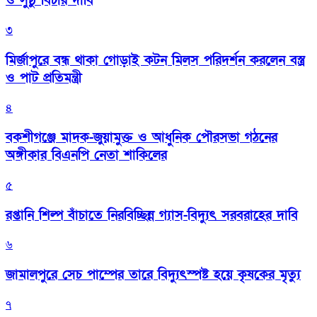
ও সুষ্ঠু বিচার দাবি
৩
মির্জাপুরে বন্ধ থাকা গোড়াই কটন মিলস পরিদর্শন করলেন বস্ত্র
ও পাট প্রতিমন্ত্রী
৪
বকশীগঞ্জে মাদক-জুয়ামুক্ত ও আধুনিক পৌরসভা গঠনের
অঙ্গীকার বিএনপি নেতা শাকিলের
৫
রপ্তানি শিল্প বাঁচাতে নিরবিচ্ছিন্ন গ্যাস-বিদ্যুৎ সরবরাহের দাবি
৬
জামালপুরে সেচ পাম্পের তারে বিদ্যুৎস্পষ্ট হয়ে কৃষকের মৃত্যু
৭