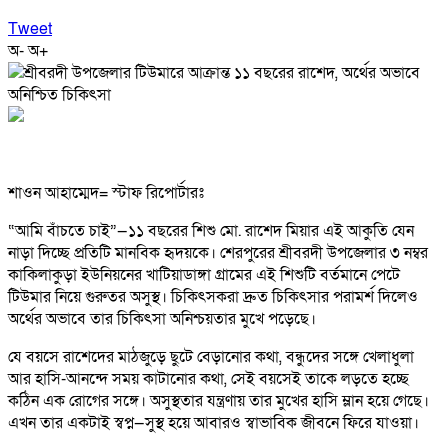
Tweet
অ-
অ+
শাওন আহাম্মেদ= স্টাফ রিপোর্টারঃ
“আমি বাঁচতে চাই”—১১ বছরের শিশু মো. রাশেদ মিয়ার এই আকুতি যেন
নাড়া দিচ্ছে প্রতিটি মানবিক হৃদয়কে। শেরপুরের শ্রীবরদী উপজেলার ৩ নম্বর
কাকিলাকুড়া ইউনিয়নের খাটিয়াডাঙ্গা গ্রামের এই শিশুটি বর্তমানে পেটে
টিউমার নিয়ে গুরুতর অসুস্থ। চিকিৎসকরা দ্রুত চিকিৎসার পরামর্শ দিলেও
অর্থের অভাবে তার চিকিৎসা অনিশ্চয়তার মুখে পড়েছে।
যে বয়সে রাশেদের মাঠজুড়ে ছুটে বেড়ানোর কথা, বন্ধুদের সঙ্গে খেলাধুলা
আর হাসি-আনন্দে সময় কাটানোর কথা, সেই বয়সেই তাকে লড়তে হচ্ছে
কঠিন এক রোগের সঙ্গে। অসুস্থতার যন্ত্রণায় তার মুখের হাসি ম্লান হয়ে গেছে।
এখন তার একটাই স্বপ্ন—সুস্থ হয়ে আবারও স্বাভাবিক জীবনে ফিরে যাওয়া।