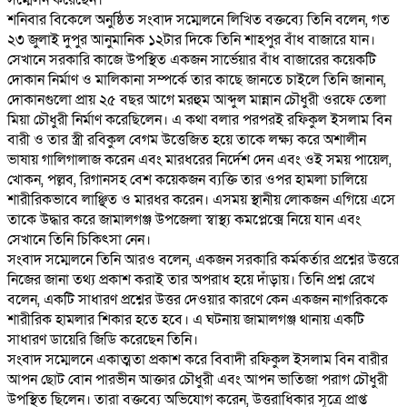
সম্মেলন করেছেন।
‎শনিবার বিকেলে অনুষ্ঠিত সংবাদ সম্মেলনে লিখিত বক্তব্যে তিনি বলেন, গত
২৩ জুলাই দুপুর আনুমানিক ১২টার দিকে তিনি শাহপুর বাঁধ বাজারে যান।
সেখানে সরকারি কাজে উপস্থিত একজন সার্ভেয়ার বাঁধ বাজারের কয়েকটি
দোকান নির্মাণ ও মালিকানা সম্পর্কে তার কাছে জানতে চাইলে তিনি জানান,
দোকানগুলো প্রায় ২৫ বছর আগে মরহুম আব্দুল মান্নান চৌধুরী ওরফে তেলা
মিয়া চৌধুরী নির্মাণ করেছিলেন। এ কথা বলার পরপরই রফিকুল ইসলাম বিন
বারী ও তার স্ত্রী রবিকুল বেগম উত্তেজিত হয়ে তাকে লক্ষ্য করে অশালীন
ভাষায় গালিগালাজ করেন এবং মারধরের নির্দেশ দেন এবং ওই সময় পায়েল,
খোকন, পল্লব, রিগানসহ বেশ কয়েকজন ব্যক্তি তার ওপর হামলা চালিয়ে
শারীরিকভাবে লাঞ্ছিত ও মারধর করেন। এসময় স্থানীয় লোকজন এগিয়ে এসে
তাকে উদ্ধার করে জামালগঞ্জ উপজেলা স্বাস্থ্য কমপ্লেক্সে নিয়ে যান এবং
সেখানে তিনি চিকিৎসা নেন।
‎সংবাদ সম্মেলনে তিনি আরও বলেন, একজন সরকারি কর্মকর্তার প্রশ্নের উত্তরে
নিজের জানা তথ্য প্রকাশ করাই তার অপরাধ হয়ে দাঁড়ায়। তিনি প্রশ্ন রেখে
বলেন, একটি সাধারণ প্রশ্নের উত্তর দেওয়ার কারণে কেন একজন নাগরিককে
শারীরিক হামলার শিকার হতে হবে। এ ঘটনায় জামালগঞ্জ থানায় একটি
সাধারণ ডায়েরি জিডি করেছেন তিনি।
‎সংবাদ সম্মেলনে একাত্মতা প্রকাশ করে বিবাদী রফিকুল ইসলাম বিন বারীর
আপন ছোট বোন পারভীন আক্তার চৌধুরী এবং আপন ভাতিজা পরাগ চৌধুরী
উপস্থিত ছিলেন। তারা বক্তব্যে অভিযোগ করেন, উত্তরাধিকার সূত্রে প্রাপ্ত