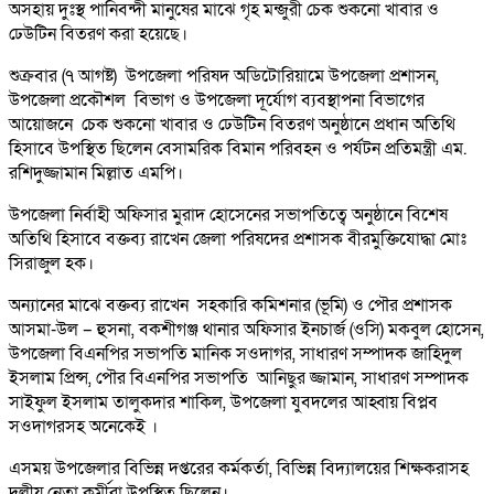
অসহায় দুঃস্থ পানিবন্দী মানুষের মাঝে গৃহ মন্জুরী চেক শুকনো খাবার ও
ঢেউটিন বিতরণ করা হয়েছে।
শুক্রবার (৭ আগষ্ট) উপজেলা পরিষদ অডিটোরিয়ামে উপজেলা প্রশাসন,
উপজেলা প্রকৌশল বিভাগ ও উপজেলা দূর্যোগ ব্যবস্থাপনা বিভাগের
আয়োজনে চেক শুকনো খাবার ও ঢেউটিন বিতরণ অনুষ্ঠানে প্রধান অতিথি
হিসাবে উপস্থিত ছিলেন বেসামরিক বিমান পরিবহন ও পর্যটন প্রতিমন্ত্রী এম.
রশিদুজ্জামান মিল্লাত এমপি।
উপজেলা নির্বাহী অফিসার মুরাদ হোসেনের সভাপতিত্বে অনুষ্ঠানে বিশেষ
অতিথি হিসাবে বক্তব্য রাখেন জেলা পরিষদের প্রশাসক বীরমুক্তিযোদ্ধা মোঃ
সিরাজুল হক।
অন্যানের মাঝে বক্তব্য রাখেন সহকারি কমিশনার (ভূমি) ও পৌর প্রশাসক
আসমা-উল – হুসনা, বকশীগঞ্জ থানার অফিসার ইনচার্জ (ওসি) মকবুল হোসেন,
উপজেলা বিএনপির সভাপতি মানিক সওদাগর, সাধারণ সম্পাদক জাহিদুল
ইসলাম প্রিন্স, পৌর বিএনপির সভাপতি আনিছুর জ্জামান, সাধারণ সম্পাদক
সাইফুল ইসলাম তালুকদার শাকিল, উপজেলা যুবদলের আহ্বায় বিপ্লব
সওদাগরসহ অনেকেই ।
এসময় উপজেলার বিভিন্ন দপ্তরের কর্মকর্তা, বিভিন্ন বিদ্যালয়ের শিক্ষকরাসহ
দলীয় নেতা কর্মীরা উপস্থিত ছিলেন।