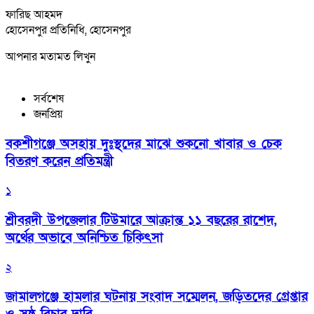
ফারিছ আহমদ
হোসেনপুর প্রতিনিধি, হোসেনপুর
আপনার মতামত লিখুন
সর্বশেষ
জনপ্রিয়
বকশীগঞ্জে অসহায় দুঃস্থদের মাঝে শুকনো খাবার ও চেক
বিতরণ করেন প্রতিমন্ত্রী
১
শ্রীবরদী উপজেলার টিউমারে আক্রান্ত ১১ বছরের রাশেদ,
অর্থের অভাবে অনিশ্চিত চিকিৎসা
২
জামালগঞ্জে হামলার ঘটনায় সংবাদ সম্মেলন, জড়িতদের গ্রেপ্তার