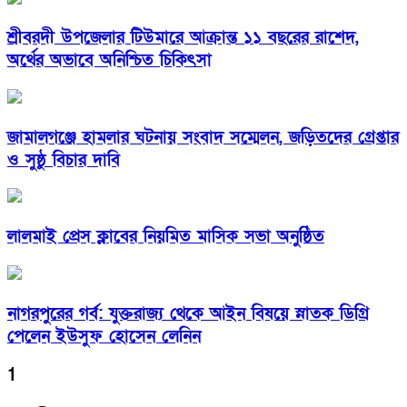
শ্রীবরদী উপজেলার টিউমারে আক্রান্ত ১১ বছরের রাশেদ,
অর্থের অভাবে অনিশ্চিত চিকিৎসা
জামালগঞ্জে হামলার ঘটনায় সংবাদ সম্মেলন, জড়িতদের গ্রেপ্তার
ও সুষ্ঠু বিচার দাবি
লালমাই প্রেস ক্লাবের নিয়মিত মাসিক সভা অনুষ্ঠিত
নাগরপুরের গর্ব: যুক্তরাজ্য থেকে আইন বিষয়ে স্নাতক ডিগ্রি
পেলেন ইউসুফ হোসেন লেনিন
1