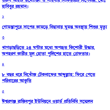
তরুণ আইটি উদ্যোক্তা ও সাইবার সিকিউরিটি বিশেষজ্ঞ: মোঃ
হাবিবুর রহমান।
২
গোমস্তাপুরে সাপের কামড়ে বিছানায় ঘুমন্ত অবস্থায় শিশুর মৃত্যু
৩
খাগড়াছড়িতে ২৪ ঘন্টার মধ্যে অপহৃত কিশোরী উদ্ধার,
অপহরণ কারীর মূল হোতা পুলিশের হাতে গ্রেফতার।
৪
৮ বছর ধরে নিখোঁজ টেকনাফের আব্দুল্লাহ: ফিরে পেতে
পরিবারের আকুতি
৫
ঈশ্বরগঞ্জ রাজিবপুর ইউনিয়নে ওয়ার্ড প্রতিনিধি সম্মেলন