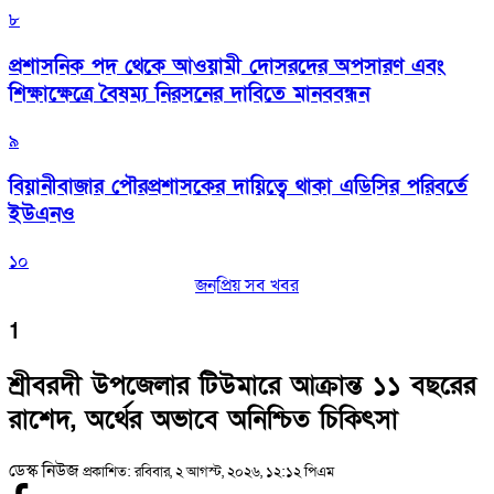
৮
প্রশাসনিক পদ থেকে আওয়ামী দোসরদের অপসারণ এবং
শিক্ষাক্ষেত্রে বৈষম্য নিরসনের দাবিতে মানববন্ধন
৯
বিয়ানীবাজার পৌরপ্রশাসকের দায়িত্বে থাকা এডিসির পরিবর্তে
ইউএনও
১০
জনপ্রিয় সব খবর
1
শ্রীবরদী উপজেলার টিউমারে আক্রান্ত ১১ বছরের
রাশেদ, অর্থের অভাবে অনিশ্চিত চিকিৎসা
ডেস্ক নিউজ
প্রকাশিত: রবিবার, ২ আগস্ট, ২০২৬, ১২:১২ পিএম