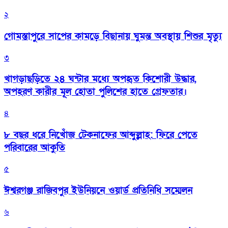
২
গোমস্তাপুরে সাপের কামড়ে বিছানায় ঘুমন্ত অবস্থায় শিশুর মৃত্যু
৩
খাগড়াছড়িতে ২৪ ঘন্টার মধ্যে অপহৃত কিশোরী উদ্ধার,
অপহরণ কারীর মূল হোতা পুলিশের হাতে গ্রেফতার।
৪
৮ বছর ধরে নিখোঁজ টেকনাফের আব্দুল্লাহ: ফিরে পেতে
পরিবারের আকুতি
৫
ঈশ্বরগঞ্জ রাজিবপুর ইউনিয়নে ওয়ার্ড প্রতিনিধি সম্মেলন
৬