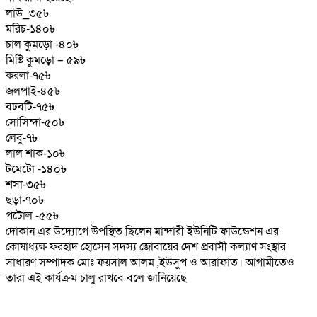
লাউ_৩৫৳
মরিচ-১৪০৳
চাল কুমড়ো -৪০৳
মিষ্টি কুমড়ো – ৫৯৳
করলা-৭৫৳
জলপাই-৪৫৳
বঢবটি-৭৫৳
সোসিন্দা-৫০৳
লেবু-৭৳
লাল শাক-১০৳
টমেটো -১৪০৳
শসা-৩৫৳
ছড়া-৭০৳
পটোল -৫৫৳
দোকান এর উদ্যোগে উপস্থিত ছিলেন মান্দারী ইউনিটি ফাউন্ডেশন এর
কোষাধ্যক্ষ ফরহাদ হোসেন সদস্য জোবায়ের দেশ প্রবাসী কল্যাণ সংস্থার
সাধারণ সম্পাদক মোঃ ফয়সাল আলম ,ইউসুপ ও আরাফাত। আগামীতেও
তারা এই কার্যক্রম চালু রাখবে বলে জানিয়েছে