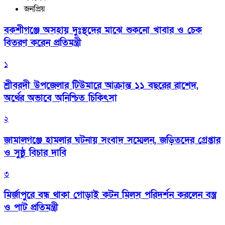
জনপ্রিয়
বকশীগঞ্জে অসহায় দুঃস্থদের মাঝে শুকনো খাবার ও চেক
বিতরণ করেন প্রতিমন্ত্রী
১
শ্রীবরদী উপজেলার টিউমারে আক্রান্ত ১১ বছরের রাশেদ,
অর্থের অভাবে অনিশ্চিত চিকিৎসা
২
জামালগঞ্জে হামলার ঘটনায় সংবাদ সম্মেলন, জড়িতদের গ্রেপ্তার
ও সুষ্ঠু বিচার দাবি
৩
মির্জাপুরে বন্ধ থাকা গোড়াই কটন মিলস পরিদর্শন করলেন বস্ত্র
ও পাট প্রতিমন্ত্রী