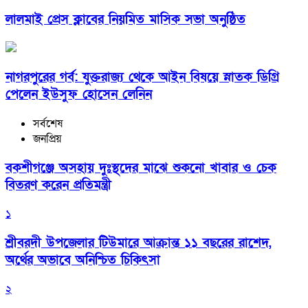
লালমাই প্রেস ক্লাবের নিয়মিত মাসিক সভা অনুষ্ঠিত
নাগরপুরের গর্ব: যুক্তরাজ্য থেকে আইন বিষয়ে স্নাতক ডিগ্রি
পেলেন ইউসুফ হোসেন লেনিন
সর্বশেষ
জনপ্রিয়
বকশীগঞ্জে অসহায় দুঃস্থদের মাঝে শুকনো খাবার ও চেক
বিতরণ করেন প্রতিমন্ত্রী
১
শ্রীবরদী উপজেলার টিউমারে আক্রান্ত ১১ বছরের রাশেদ,
অর্থের অভাবে অনিশ্চিত চিকিৎসা
২