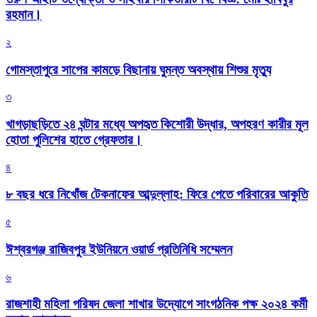
রহমান।
২
গোমস্তাপুরে সাপের কামড়ে বিছানায় ঘুমন্ত অবস্থায় শিশুর মৃত্যু
৩
খাগড়াছড়িতে ২৪ ঘন্টার মধ্যে অপহৃত কিশোরী উদ্ধার, অপহরণ কারীর মূল
হোতা পুলিশের হাতে গ্রেফতার।
৪
৮ বছর ধরে নিখোঁজ টেকনাফের আব্দুল্লাহ: ফিরে পেতে পরিবারের আকুতি
৫
ঈশ্বরগঞ্জ রাজিবপুর ইউনিয়নে ওয়ার্ড প্রতিনিধি সম্মেলন
৬
রাজশাহী মহিলা পরিষদ জেলা শাখার উদ্যোগে সাংগঠনিক পক্ষ ২০২৪ কর্মী