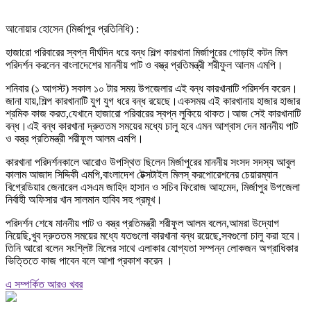
আনোয়ার হোসেন (মির্জাপুর প্রতিনিধি) :
হাজারো পরিবারের স্বপ্ন দীর্ঘদিন ধরে বন্ধ শিল্প কারখানা মির্জাপুরের গোড়াই কটন মিল
পরিদর্শন করলেন বাংলাদেশের মাননীয় পাট ও বস্ত্র প্রতিমন্ত্রী শরীফুল আলম এমপি।
শনিবার (১ আগস্ট) সকাল ১০ টার সময় উপজেলার এই বন্ধ কারখানাটি পরিদর্শন করেন।
জানা যায়,শিল্প কারখানাটি যুগ যুগ ধরে বন্ধ রয়েছে।একসময় এই কারখানায় হাজার হাজার
শ্রমিক কাজ করত,যেখানে হাজারো পরিবারের স্বপ্ন লুকিয়ে থাকত।আজ সেই কারখানাটি
বন্ধ।এই বন্ধ কারখানা দ্রুততম সময়ের মধ্যে চালু হবে এমন আশ্বাস দেন মাননীয় পাট
ও বস্ত্র প্রতিমন্ত্রী শরীফুল আলম এমপি।
কারখানা পরিদর্শনকালে আরোও উপস্থিত ছিলেন মির্জাপুরের মাননীয় সংসদ সদস্য আবুল
কালাম আজাদ সিদ্দিকী এমপি,বাংলাদেশ টেক্সটাইল মিলস্ করপোরেশনের চেয়ারম্যান
বিগ্রেডিয়ার জেনারেল এসএম জাহিদ হাসান ও সচিব ফিরোজ আহমেদ, মির্জাপুর উপজেলা
নির্বাহী অফিসার খান সালমান হাবিব সহ প্রমূখ।
পরিদর্শন শেষে মাননীয় পাট ও বস্ত্র প্রতিমন্ত্রী শরীফুল আলম বলেন,আমরা উদ্যোগ
নিয়েছি,খুব দ্রুততম সময়ের মধ্যে যতগুলো কারখানা বন্ধ রয়েছে,সবগুলো চালু করা হবে।
তিনি আরো বলেন সংশ্লিষ্ট মিলের সাথে এলাকার যোগ্যতা সম্পন্ন লোকজন অগ্রাধিকার
ভিত্তিতে কাজ পাবেন বলে আশা প্রকাশ করেন ।
এ সম্পর্কিত আরও খবর