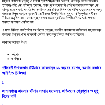
সহকারী কমিশনার (ভূমি) ও নির্বাহী ম্যাজিস্ট্রেট দীপ ভৌমিক, নাগরপুর থানার অফিসার
ইনচার্জ(ওসি) মো: রফিকুল ইসলাম, নাগরপুর উপজেলা বিএনপি’র সাধারণ সম্পাদক মোঃ
হাবিবুর রহমান হবি, সাংগঠনিক সম্পাদক মোঃ রফিজ উদ্দিন এর সার্বিক তত্ত্বাবধানে নাগরপুর
বাজারের বিপুল সংখ‍্যক ব্যবসায়ী ভোটারদের উপস্থিতিতে সুষ্ঠু ও শান্তিপূর্ণভাবে উক্ত
নির্বাচন অনুষ্ঠিত হয়। ভোট গ্রহণ শেষে সকল প্রার্থীদের উপস্থিতিতে ভোট গণনার
মাধ্যমে ফলাফল ঘোষিত হয়।
এ সময় বিভিন্ন রাজনৈতিক সংগঠনের নেতৃবৃন্দ, স্থানীয় গণ্যমান্য ব্যক্তিবর্গ সহ নাগরপুর
বাজারের বিপুলসংখ্যক ব্যবসায়ী ভোটার স্বতঃস্ফূর্তভাবে উপস্থিত ছিলেন।
আপনার মতামত লিখুন
সর্বশেষ
জনপ্রিয়
শ্রীবরদী উপজেলার টিউমারে আক্রান্ত ১১ বছরের রাশেদ, অর্থের অভাবে
অনিশ্চিত চিকিৎসা
১
জামালগঞ্জে হামলার ঘটনায় সংবাদ সম্মেলন, জড়িতদের গ্রেপ্তার ও সুষ্ঠু
বিচার দাবি