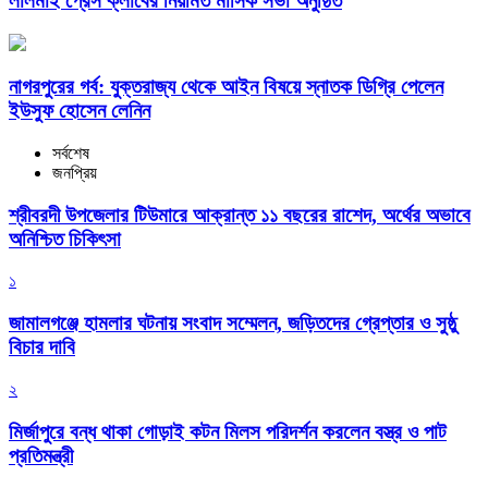
লালমাই প্রেস ক্লাবের নিয়মিত মাসিক সভা অনুষ্ঠিত
নাগরপুরের গর্ব: যুক্তরাজ্য থেকে আইন বিষয়ে স্নাতক ডিগ্রি পেলেন
ইউসুফ হোসেন লেনিন
সর্বশেষ
জনপ্রিয়
শ্রীবরদী উপজেলার টিউমারে আক্রান্ত ১১ বছরের রাশেদ, অর্থের অভাবে
অনিশ্চিত চিকিৎসা
১
জামালগঞ্জে হামলার ঘটনায় সংবাদ সম্মেলন, জড়িতদের গ্রেপ্তার ও সুষ্ঠু
বিচার দাবি
২
মির্জাপুরে বন্ধ থাকা গোড়াই কটন মিলস পরিদর্শন করলেন বস্ত্র ও পাট
প্রতিমন্ত্রী