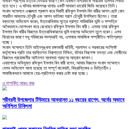
সাধারণ প্রশ্নের উত্তর দেওয়ার কারণে কেন একজন নাগরিককে শারীরিক হামলার শিকার
হতে হবে। এ ঘটনায় জামালগঞ্জ থানায় একটি সাধারণ ডায়েরি জিডি করেছেন তিনি।
‎সংবাদ সম্মেলনে একাত্মতা প্রকাশ করে বিবাদী রফিকুল ইসলাম বিন বারীর আপন ছোট বোন
পারভীন আক্তার চৌধুরী এবং আপন ভাতিজা পরাগ চৌধুরী উপস্থিত ছিলেন। তারা
বক্তব্যে অভিযোগ করেন, উত্তরাধিকার সূত্রে প্রাপ্ত পারিবারিক ভূমি ও সম্পত্তি
অবৈধভাবে ভোগদখল করে রেখেছেন রফিকুল ইসলাম বিন বারী। এসময় তারা রফিকুল
ইসলাম বিন বারীর বিরুদ্ধে উত্তরাধিকারদের ভূমি দখলের অভিযোগ তুলে ধরেন। এসব
বিরোধের কারণে শুধু পরিবারের সদস্যরাই নয়, এলাকার সামাজিক সম্প্রীতিও ক্ষতিগ্রস্ত
হচ্ছে।
‎সংবাদ সম্মেলনে তিনি আইনশৃঙ্খলা রক্ষাকারী বাহিনী, প্রশাসন ও সরকারের সংশ্লিষ্ট
কর্তৃপক্ষের প্রতি তার ব্যক্তিগত নিরাপত্তা নিশ্চিত, ঘটনার নিরপেক্ষ তদন্ত এবং দোষীদের
বিরুদ্ধে প্রয়োজনীয় আইনগত ব্যবস্থা গ্রহণের আহ্বান জানান।
‎এব্যাপারে অভিযুক্ত রফিকুল ইসলাম বিন বারী বলেন, আমার বিরুদ্ধে সংবাদ সম্মেলনে
যেসব অভিযোগ আনা হয়েছে তা সম্পূর্ণ বানোয়াট, বিভ্রান্তিকর ও ভিত্তিহীন।
সামাজিকভাবে আমাকে হেয়-প্রতিপন্ন করার চেষ্টা করা হচ্ছে।
এ সম্পর্কিত আরও খবর
শ্রীবরদী উপজেলার টিউমারে আক্রান্ত ১১ বছরের রাশেদ, অর্থের অভাবে
অনিশ্চিত চিকিৎসা