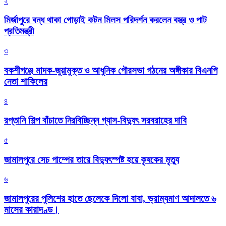
২
মির্জাপুরে বন্ধ থাকা গোড়াই কটন মিলস পরিদর্শন করলেন বস্ত্র ও পাট
প্রতিমন্ত্রী
৩
বকশীগঞ্জে মাদক-জুয়ামুক্ত ও আধুনিক পৌরসভা গঠনের অঙ্গীকার বিএনপি
নেতা শাকিলের
৪
রপ্তানি শিল্প বাঁচাতে নিরবিচ্ছিন্ন গ্যাস-বিদ্যুৎ সরবরাহের দাবি
৫
জামালপুরে সেচ পাম্পের তারে বিদ্যুৎস্পষ্ট হয়ে কৃষকের মৃত্যু
৬
জামালপুরের পুলিশের হাতে ছেলেকে দিলো বাবা, ভ্রাম্যমাণ আদালতে ৬
মাসের কারাদণ্ড।