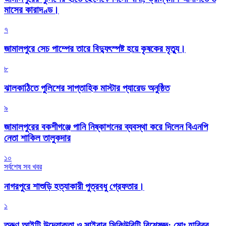
মাসের কারাদণ্ড।
৭
জামালপুরে সেচ পাম্পের তারে বিদ্যুৎস্পষ্ট হয়ে কৃষকের মৃত্যু।
৮
‎ঝালকাঠিতে পুলিশের সাপ্তাহিক মাস্টার প্যারেড অনুষ্ঠিত
৯
জামালপুরের বকশীগঞ্জে পানি নিষ্কাশনের ব্যবস্থা করে দিলেন বিএনপি
নেতা শাকিল তালুকদার
১০
সর্বশেষ সব খবর
নাগরপুরে শাশুড়ি হত্যাকারী পুত্রবধু গ্রেফতার।
১
তরুণ আইটি উদ্যোক্তা ও সাইবার সিকিউরিটি বিশেষজ্ঞ: মোঃ হাবিবুর