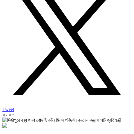
Tweet
অ-
অ+