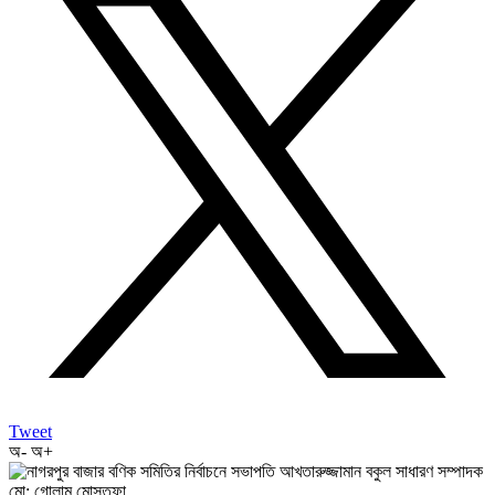
Tweet
অ-
অ+