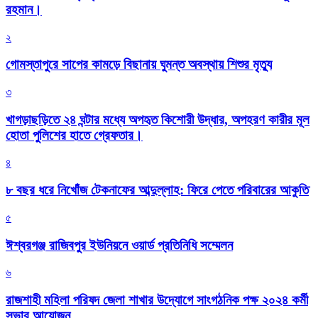
রহমান।
২
গোমস্তাপুরে সাপের কামড়ে বিছানায় ঘুমন্ত অবস্থায় শিশুর মৃত্যু
৩
খাগড়াছড়িতে ২৪ ঘন্টার মধ্যে অপহৃত কিশোরী উদ্ধার, অপহরণ কারীর মূল
হোতা পুলিশের হাতে গ্রেফতার।
৪
৮ বছর ধরে নিখোঁজ টেকনাফের আব্দুল্লাহ: ফিরে পেতে পরিবারের আকুতি
৫
ঈশ্বরগঞ্জ রাজিবপুর ইউনিয়নে ওয়ার্ড প্রতিনিধি সম্মেলন
৬
রাজশাহী মহিলা পরিষদ জেলা শাখার উদ্যোগে সাংগঠনিক পক্ষ ২০২৪ কর্মী
সভার আয়োজন