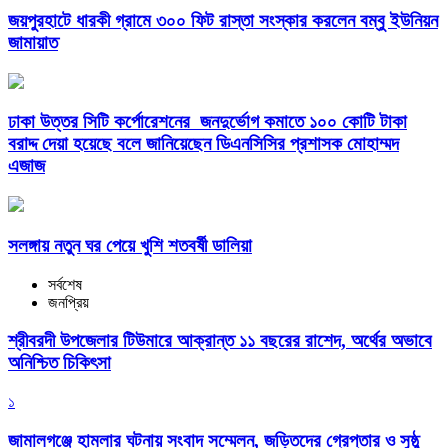
জয়পুরহাটে ধারকী গ্রামে ৩০০ ফিট রাস্তা সংস্কার করলেন বম্বু ইউনিয়ন
জামায়াত
ঢাকা উত্তর সিটি কর্পোরেশনের জনদুর্ভোগ কমাতে ১০০ কোটি টাকা
বরাদ্দ দেয়া হয়েছে বলে জানিয়েছেন ডিএনসিসির প্রশাসক মোহাম্মদ
এজাজ
সলঙ্গায় নতুন ঘর পেয়ে খুশি শতবর্ষী ডালিয়া
সর্বশেষ
জনপ্রিয়
শ্রীবরদী উপজেলার টিউমারে আক্রান্ত ১১ বছরের রাশেদ, অর্থের অভাবে
অনিশ্চিত চিকিৎসা
১
জামালগঞ্জে হামলার ঘটনায় সংবাদ সম্মেলন, জড়িতদের গ্রেপ্তার ও সুষ্ঠু