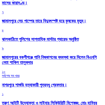
মাসের কারাদণ্ড।
৭
জামালপুরে সেচ পাম্পের তারে বিদ্যুৎস্পষ্ট হয়ে কৃষকের মৃত্যু।
৮
‎ঝালকাঠিতে পুলিশের সাপ্তাহিক মাস্টার প্যারেড অনুষ্ঠিত
৯
জামালপুরের বকশীগঞ্জে পানি নিষ্কাশনের ব্যবস্থা করে দিলেন বিএনপি
নেতা শাকিল তালুকদার
১০
সর্বশেষ সব খবর
নাগরপুরে শাশুড়ি হত্যাকারী পুত্রবধু গ্রেফতার।
১
তরুণ আইটি উদ্যোক্তা ও সাইবার সিকিউরিটি বিশেষজ্ঞ: মোঃ হাবিবুর