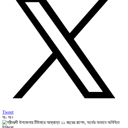
Tweet
অ-
অ+