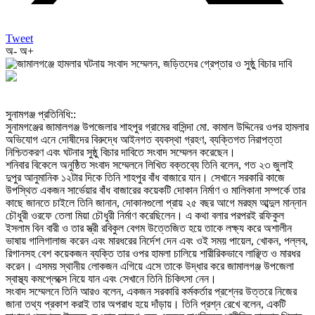
Tweet
অ-
অ+
‎সুনামগঞ্জ প্রতিনিধি::
‎সুনামগঞ্জের জামালগঞ্জ উপজেলার শাহপুর গ্রামের বাসিন্দা মো. কামাল উদ্দিনের ওপর হামলার
অভিযোগ এনে দোষীদের বিরুদ্ধে আইনগত ব্যবস্থা গ্রহণ, ব্যক্তিগত নিরাপত্তা
নিশ্চিতকরণ এবং ঘটনার সুষ্ঠু বিচার দাবিতে সংবাদ সম্মেলন করেছেন।
‎শনিবার বিকেলে অনুষ্ঠিত সংবাদ সম্মেলনে লিখিত বক্তব্যে তিনি বলেন, গত ২৩ জুলাই
দুপুর আনুমানিক ১২টার দিকে তিনি শাহপুর বাঁধ বাজারে যান। সেখানে সরকারি কাজে
উপস্থিত একজন সার্ভেয়ার বাঁধ বাজারের কয়েকটি দোকান নির্মাণ ও মালিকানা সম্পর্কে তার
কাছে জানতে চাইলে তিনি জানান, দোকানগুলো প্রায় ২৫ বছর আগে মরহুম আব্দুল মান্নান
চৌধুরী ওরফে তেলা মিয়া চৌধুরী নির্মাণ করেছিলেন। এ কথা বলার পরপরই রফিকুল
ইসলাম বিন বারী ও তার স্ত্রী রবিকুল বেগম উত্তেজিত হয়ে তাকে লক্ষ্য করে অশালীন
ভাষায় গালিগালাজ করেন এবং মারধরের নির্দেশ দেন এবং ওই সময় পায়েল, খোকন, পল্লব,
রিগানসহ বেশ কয়েকজন ব্যক্তি তার ওপর হামলা চালিয়ে শারীরিকভাবে লাঞ্ছিত ও মারধর
করেন। এসময় স্থানীয় লোকজন এগিয়ে এসে তাকে উদ্ধার করে জামালগঞ্জ উপজেলা
স্বাস্থ্য কমপ্লেক্সে নিয়ে যান এবং সেখানে তিনি চিকিৎসা নেন।
‎সংবাদ সম্মেলনে তিনি আরও বলেন, একজন সরকারি কর্মকর্তার প্রশ্নের উত্তরে নিজের
জানা তথ্য প্রকাশ করাই তার অপরাধ হয়ে দাঁড়ায়। তিনি প্রশ্ন রেখে বলেন, একটি