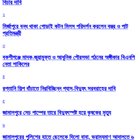
বিচার দাবি
২
মির্জাপুরে বন্ধ থাকা গোড়াই কটন মিলস পরিদর্শন করলেন বস্ত্র ও পাট
প্রতিমন্ত্রী
৩
বকশীগঞ্জে মাদক-জুয়ামুক্ত ও আধুনিক পৌরসভা গঠনের অঙ্গীকার বিএনপি
নেতা শাকিলের
৪
রপ্তানি শিল্প বাঁচাতে নিরবিচ্ছিন্ন গ্যাস-বিদ্যুৎ সরবরাহের দাবি
৫
জামালপুরে সেচ পাম্পের তারে বিদ্যুৎস্পষ্ট হয়ে কৃষকের মৃত্যু
৬
জামালপুরের পুলিশের হাতে ছেলেকে দিলো বাবা, ভ্রাম্যমাণ আদালতে ৬