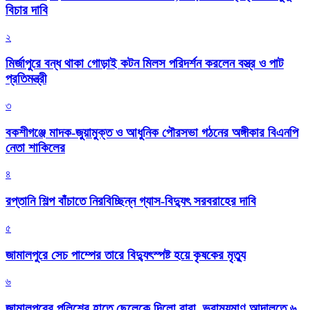
বিচার দাবি
২
মির্জাপুরে বন্ধ থাকা গোড়াই কটন মিলস পরিদর্শন করলেন বস্ত্র ও পাট
প্রতিমন্ত্রী
৩
বকশীগঞ্জে মাদক-জুয়ামুক্ত ও আধুনিক পৌরসভা গঠনের অঙ্গীকার বিএনপি
নেতা শাকিলের
৪
রপ্তানি শিল্প বাঁচাতে নিরবিচ্ছিন্ন গ্যাস-বিদ্যুৎ সরবরাহের দাবি
৫
জামালপুরে সেচ পাম্পের তারে বিদ্যুৎস্পষ্ট হয়ে কৃষকের মৃত্যু
৬
জামালপুরের পুলিশের হাতে ছেলেকে দিলো বাবা, ভ্রাম্যমাণ আদালতে ৬