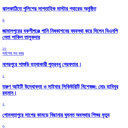
‎ঝালকাঠিতে পুলিশের সাপ্তাহিক মাস্টার প্যারেড অনুষ্ঠিত
৯
জামালপুরের বকশীগঞ্জে পানি নিষ্কাশনের ব্যবস্থা করে দিলেন বিএনপি
নেতা শাকিল তালুকদার
১০
সর্বশেষ সব খবর
নাগরপুরে শাশুড়ি হত্যাকারী পুত্রবধু গ্রেফতার।
১
তরুণ আইটি উদ্যোক্তা ও সাইবার সিকিউরিটি বিশেষজ্ঞ: মোঃ হাবিবুর
রহমান।
২
গোমস্তাপুরে সাপের কামড়ে বিছানায় ঘুমন্ত অবস্থায় শিশুর মৃত্যু
৩