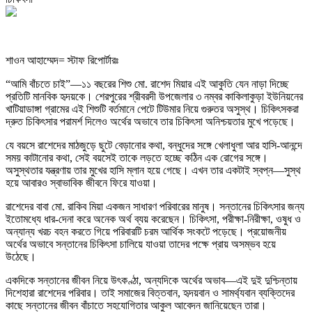
শাওন আহাম্মেদ= স্টাফ রিপোর্টারঃ
“আমি বাঁচতে চাই”—১১ বছরের শিশু মো. রাশেদ মিয়ার এই আকুতি যেন নাড়া দিচ্ছে
প্রতিটি মানবিক হৃদয়কে। শেরপুরের শ্রীবরদী উপজেলার ৩ নম্বর কাকিলাকুড়া ইউনিয়নের
খাটিয়াডাঙ্গা গ্রামের এই শিশুটি বর্তমানে পেটে টিউমার নিয়ে গুরুতর অসুস্থ। চিকিৎসকরা
দ্রুত চিকিৎসার পরামর্শ দিলেও অর্থের অভাবে তার চিকিৎসা অনিশ্চয়তার মুখে পড়েছে।
যে বয়সে রাশেদের মাঠজুড়ে ছুটে বেড়ানোর কথা, বন্ধুদের সঙ্গে খেলাধুলা আর হাসি-আনন্দে
সময় কাটানোর কথা, সেই বয়সেই তাকে লড়তে হচ্ছে কঠিন এক রোগের সঙ্গে।
অসুস্থতার যন্ত্রণায় তার মুখের হাসি ম্লান হয়ে গেছে। এখন তার একটাই স্বপ্ন—সুস্থ
হয়ে আবারও স্বাভাবিক জীবনে ফিরে যাওয়া।
রাশেদের বাবা মো. রাকিব মিয়া একজন সাধারণ পরিবারের মানুষ। সন্তানের চিকিৎসার জন্য
ইতোমধ্যে ধার-দেনা করে অনেক অর্থ ব্যয় করেছেন। চিকিৎসা, পরীক্ষা-নিরীক্ষা, ওষুধ ও
অন্যান্য খরচ বহন করতে গিয়ে পরিবারটি চরম আর্থিক সংকটে পড়েছে। প্রয়োজনীয়
অর্থের অভাবে সন্তানের চিকিৎসা চালিয়ে যাওয়া তাদের পক্ষে প্রায় অসম্ভব হয়ে
উঠেছে।
একদিকে সন্তানের জীবন নিয়ে উৎকণ্ঠা, অন্যদিকে অর্থের অভাব—এই দুই দুশ্চিন্তায়
দিশেহারা রাশেদের পরিবার। তাই সমাজের বিত্তবান, হৃদয়বান ও সামর্থ্যবান ব্যক্তিদের
কাছে সন্তানের জীবন বাঁচাতে সহযোগিতার আকুল আবেদন জানিয়েছেন তারা।