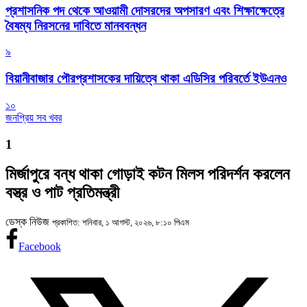
প্রশাসনিক পদ থেকে আওয়ামী দোসরদের অপসারণ এবং শিক্ষাক্ষেত্রে
বৈষম্য নিরসনের দাবিতে মানববন্ধন
৯
বিয়ানীবাজার পৌরপ্রশাসকের দায়িত্বে থাকা এডিসির পরিবর্তে ইউএনও
১০
জনপ্রিয় সব খবর
1
মির্জাপুরে বন্ধ থাকা গোড়াই কটন মিলস পরিদর্শন করলেন
বস্ত্র ও পাট প্রতিমন্ত্রী
ডেস্ক নিউজ
প্রকাশিত: শনিবার, ১ আগস্ট, ২০২৬, ৮:১০ পিএম
Facebook