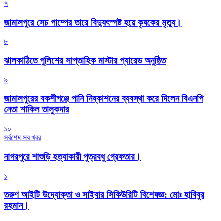
৭
জামালপুরে সেচ পাম্পের তারে বিদ্যুৎস্পষ্ট হয়ে কৃষকের মৃত্যু।
৮
‎ঝালকাঠিতে পুলিশের সাপ্তাহিক মাস্টার প্যারেড অনুষ্ঠিত
৯
জামালপুরের বকশীগঞ্জে পানি নিষ্কাশনের ব্যবস্থা করে দিলেন বিএনপি
নেতা শাকিল তালুকদার
১০
সর্বশেষ সব খবর
নাগরপুরে শাশুড়ি হত্যাকারী পুত্রবধু গ্রেফতার।
১
তরুণ আইটি উদ্যোক্তা ও সাইবার সিকিউরিটি বিশেষজ্ঞ: মোঃ হাবিবুর
রহমান।