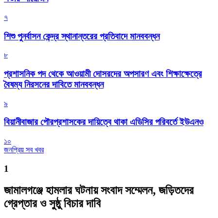
৭
শিশু পুনর্বাসন কেন্দ্র স্থানান্তরের প্রতিবাদে মানববন্ধন
৮
প্রশাসনিক পদ থেকে আওয়ামী দোসরদের অপসারণ এবং শিক্ষাক্ষেত্রে
বৈষম্য নিরসনের দাবিতে মানববন্ধন
৯
বিয়ানীবাজার পৌরপ্রশাসকের দায়িত্বে থাকা এডিসির পরিবর্তে ইউএনও
১০
জনপ্রিয় সব খবর
1
জামালগঞ্জে হামলার ঘটনায় সংবাদ সম্মেলন, জড়িতদের
গ্রেপ্তার ও সুষ্ঠু বিচার দাবি