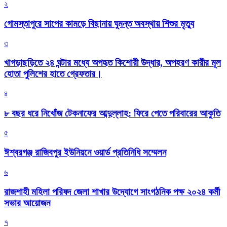
২
গোমস্তাপুরে সাপের কামড়ে বিছানায় ঘুমন্ত অবস্থায় শিশুর মৃত্যু
৩
খাগড়াছড়িতে ২৪ ঘন্টার মধ্যে অপহৃত কিশোরী উদ্ধার, অপহরণ কারীর মূল
হোতা পুলিশের হাতে গ্রেফতার।
৪
৮ বছর ধরে নিখোঁজ টেকনাফের আব্দুল্লাহ: ফিরে পেতে পরিবারের আকুতি
৫
ঈশ্বরগঞ্জ রাজিবপুর ইউনিয়নে ওয়ার্ড প্রতিনিধি সম্মেলন
৬
রাজশাহী মহিলা পরিষদ জেলা শাখার উদ্যোগে সাংগঠনিক পক্ষ ২০২৪ কর্মী
সভার আয়োজন
৭