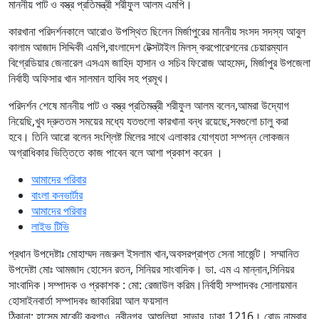
মাননীয় পাট ও বস্ত্র প্রতিমন্ত্রী শরীফুল আলম এমপি।
কারখানা পরিদর্শনকালে আরোও উপস্থিত ছিলেন মির্জাপুরের মাননীয় সংসদ সদস্য আবুল
কালাম আজাদ সিদ্দিকী এমপি,বাংলাদেশ টেক্সটাইল মিলস্ করপোরেশনের চেয়ারম্যান
বিগ্রেডিয়ার জেনারেল এসএম জাহিদ হাসান ও সচিব ফিরোজ আহমেদ, মির্জাপুর উপজেলা
নির্বাহী অফিসার খান সালমান হাবিব সহ প্রমূখ।
পরিদর্শন শেষে মাননীয় পাট ও বস্ত্র প্রতিমন্ত্রী শরীফুল আলম বলেন,আমরা উদ্যোগ
নিয়েছি,খুব দ্রুততম সময়ের মধ্যে যতগুলো কারখানা বন্ধ রয়েছে,সবগুলো চালু করা
হবে। তিনি আরো বলেন সংশ্লিষ্ট মিলের সাথে এলাকার যোগ্যতা সম্পন্ন লোকজন
অগ্রাধিকার ভিত্তিতে কাজ পাবেন বলে আশা প্রকাশ করেন ।
আমাদের পরিবার
বাংলা কনভার্টার
আমাদের পরিবার
লাইভ টিভি
প্রধান উপদেষ্টাঃ মোহাম্মদ নজরুল ইসলাম খান,অবসরপ্রাপ্ত সেনা সার্জেন্ট।
সম্মানিত
উপদেষ্টা মোঃ আমজাদ হোসেন রতন, সিনিয়র সাংবাদিক। ডা. এম এ মান্নান,সিনিয়র
সাংবাদিক।
সম্পাদক ও প্রকাশক : মো: রেজাউল করিম।
নির্বাহী সম্পাদকঃ সোলায়মান
হোসাইন
বার্তা সম্পাদকঃ জাকারিয়া আল ফয়সাল
ঠিকানা: হাসেম মার্কেট,কুরগাও, নবীনগর, আশুলিয়া, সাভার, ঢাকা 1216। রোড নাম্বার