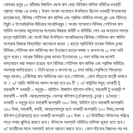
সোমবার দুপুর ১২ ঘটিকায় টাঙ্গাইল জেলা বাস কোচ মিনিবাস মালিক সমিতির ধনবাড়ী
প্রান্ত শাখার ২য় তলায়। উক্ত সংবাদ সম্মেলনে উপস্থিত ছিলেন ধনবাড়ী উপজেলার
ছাত্রজনতা, বিনিময় গেইটলক বাস মালিক এবং শ্রমিক সমিতির সদস্য বৃন্দ এবং বিভিন্ন
প্রিন্ট ও ইলেকট্রনিক মিডিয়ার সাংবাদিকবৃন্দ। সংবাদ সম্মেলনে বিনিময় গেইটলক বাস
সার্ভিস সংস্কার আন্দোলনের সংস্কার বিষয়ক কমিটি ও মনিটরিং সেল এর অন্যতম সদস্য
ছাত্র প্রতিনিধি মো: সনেট মিয়া উপস্থিত সাংবাদিকদের বিনিময় গেইটলক বাস সার্ভিস
সংস্কার বিষয়ক বিস্তারিত আলোচনা করেন । ছাত্র প্রতিনিধি তারেক সিদ্দিক তন্ময়
বিনিময় গেইটলক বাস সার্ভিসের মান উন্নয়নে ছাত্র সমাজ ও জনগণের ১১ দফা দাবি
তুলে ধরেন। তারেক সিদ্দিক তন্ময় জানান ইতোমধ্যে ১১ দফা দাবির সব গুলোই
বাস্তবায়ন করা সম্ভব হয়েছে বলে বিনিময় গেইটলক বাস মালিক এবং শ্রমিক সমিতির
সদস্যরা জানিয়েছেন । তিনি ছাত্র ও জনগণের ১১ দফা দাবির প্রেক্ষিতে সিদ্ধান্ত
সমূহ জানান, ১/বিনিময় বাস সার্ভিসের ধরণ হবে গেইটলক , কোন দাঁড়ানো যাত্রী থাকবে
না । ২/ প্রতি সার্ভিসের আসন সংখ্যা হবে ৪৬ টি । ৩/ কাউন্টার সমূহ: ধনবাড়ী টু
মহাখালী * ধনবাড়ী – মধুপুর – ঘাটাইল -টাঙ্গাইল বাইপাস দক্ষিণ, মহাখালী টু ধনবাড়ী *
মহাখালী – বনানী -আবদুল্লাহপুর- ভোগরা বাইপাস (চৌরাস্তা)- চন্দ্রা। ৪/ভাড়া :
ধনবাড়ী ও মধুপুর হতে মহাখালী জনপ্রতি ৩০০ টাকা, ঘাটাইল হতে মহাখালী জনপ্রতি
২৫০ টাকা, মহাখালী, বনানী, আবদুল্লাহপুর হতে ধনবাড়ী জনপ্রতি ৩০০ টাকা,ভোগরা
বাইপাস (চৌরাস্তা) হতে ধনবাড়ী জনপ্রতি ২৫০ টাকা । ৫/ ডিউটিরত স্টাফদের পরিচয়
পত্র গলায় ঝুলিয়ে রাখতে হবে। স্টাফকে অবশ্যই সমিতির তালিকা ভুক্ত হতে হবে।
৬/ যাত্রীদের সাথে অবশ্যই ভালো আচরণ করতে হবে। কোন স্টাফের বিরুদ্ধে পর পর