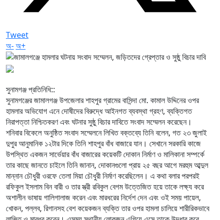
Tweet
অ-
অ+
‎সুনামগঞ্জ প্রতিনিধি::
‎সুনামগঞ্জের জামালগঞ্জ উপজেলার শাহপুর গ্রামের বাসিন্দা মো. কামাল উদ্দিনের ওপর
হামলার অভিযোগ এনে দোষীদের বিরুদ্ধে আইনগত ব্যবস্থা গ্রহণ, ব্যক্তিগত
নিরাপত্তা নিশ্চিতকরণ এবং ঘটনার সুষ্ঠু বিচার দাবিতে সংবাদ সম্মেলন করেছেন।
‎শনিবার বিকেলে অনুষ্ঠিত সংবাদ সম্মেলনে লিখিত বক্তব্যে তিনি বলেন, গত ২৩ জুলাই
দুপুর আনুমানিক ১২টার দিকে তিনি শাহপুর বাঁধ বাজারে যান। সেখানে সরকারি কাজে
উপস্থিত একজন সার্ভেয়ার বাঁধ বাজারের কয়েকটি দোকান নির্মাণ ও মালিকানা সম্পর্কে
তার কাছে জানতে চাইলে তিনি জানান, দোকানগুলো প্রায় ২৫ বছর আগে মরহুম আব্দুল
মান্নান চৌধুরী ওরফে তেলা মিয়া চৌধুরী নির্মাণ করেছিলেন। এ কথা বলার পরপরই
রফিকুল ইসলাম বিন বারী ও তার স্ত্রী রবিকুল বেগম উত্তেজিত হয়ে তাকে লক্ষ্য করে
অশালীন ভাষায় গালিগালাজ করেন এবং মারধরের নির্দেশ দেন এবং ওই সময় পায়েল,
খোকন, পল্লব, রিগানসহ বেশ কয়েকজন ব্যক্তি তার ওপর হামলা চালিয়ে শারীরিকভাবে
লাঞ্ছিত ও মারধর করেন। এসময় স্থানীয় লোকজন এগিয়ে এসে তাকে উদ্ধার করে