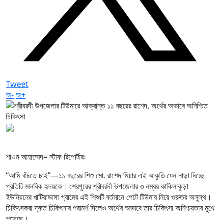
Tweet
অ-
অ+
শাওন আহাম্মেদ= স্টাফ রিপোর্টারঃ
“আমি বাঁচতে চাই”—১১ বছরের শিশু মো. রাশেদ মিয়ার এই আকুতি যেন নাড়া দিচ্ছে
প্রতিটি মানবিক হৃদয়কে। শেরপুরের শ্রীবরদী উপজেলার ৩ নম্বর কাকিলাকুড়া
ইউনিয়নের খাটিয়াডাঙ্গা গ্রামের এই শিশুটি বর্তমানে পেটে টিউমার নিয়ে গুরুতর অসুস্থ।
চিকিৎসকরা দ্রুত চিকিৎসার পরামর্শ দিলেও অর্থের অভাবে তার চিকিৎসা অনিশ্চয়তার মুখে
পড়েছে।