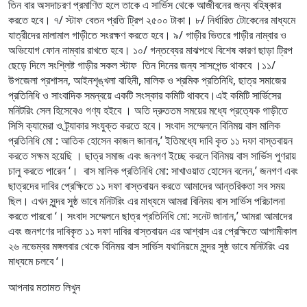
তিন বার অসদাচরণ প্রমাণিত হলে তাকে এ সার্ভিস থেকে আজীবনের জন্য বহিষ্কার
করতে হবে। ৭/ স্টাফ বেতন প্রতি ট্রিপ ২৫০০ টাকা। ৮/ নির্ধারিত টোকেনের মাধ্যমে
যাত্রীদের মালামাল গাড়ীতে সংরক্ষণ করতে হবে। ৯/ গাড়ীর ভিতরে গাড়ীর নাম্বার ও
অভিযোগ ফোন নাম্বার রাখতে হবে। ১০/ গন্তব্যের মাঝপথে বিশেষ কারণ ছাড়া ট্রিপ
ছেড়ে দিলে সংশ্লিষ্ট গাড়ীর সকল স্টাফ তিন দিনের জন্য সাসপেন্ড থাকবে ।১১/
উপজেলা প্রশাসন, আইনশৃঙ্খলা বাহিনী, মালিক ও শ্রমিক প্রতিনিধি, ছাত্র সমাজের
প্রতিনিধি ও সাংবাদিক সমন্বয়ে একটি সংস্কার কমিটি থাকবে।এই কমিটি সার্ভিসের
মনিটরিং সেল হিসেবেও গণ্য হইবে । অতি দ্রুততম সময়ের মধ্যে প্রত্যেক গাড়ীতে
সিসি ক্যামেরা ও ট্র্যাকার সংযুক্ত করতে হবে। সংবাদ সম্মেলনে বিনিময় বাস মালিক
প্রতিনিধি মো : আতিক হোসেন কাজল জানান,’ ইতিমধ্যে দাবি কৃত ১১ দফা বাস্তবায়ন
করতে সক্ষম হয়েছি । ছাত্র সমাজ এবং জনগণ ইচ্ছে করলে বিনিময় বাস সার্ভিস পুণরায়
চালু করতে পারেন ‘। বাস মালিক প্রতিনিধি মো: সাখাওয়াত হোসেন বলেন,’ জনগণ এবং
ছাত্রদের দাবির প্রেক্ষিতে ১১ দফা বাস্তবায়ন করতে আমাদের আন্তরিকতা সব সময়
ছিল। এখন সুন্দর সুষ্ঠ ভাবে মনিটরিং এর মাধ্যমে আমরা বিনিময় বাস সার্ভিস পরিচালনা
করতে পারবো ‘। সংবাদ সম্মেলনে ছাত্র প্রতিনিধি মো: সনেট জানান,’ আমরা আমাদের
এবং জনগণের দাবিকৃত ১১ দফা দাবির বাস্তবায়ন এর আশ্বাস এর প্রেক্ষিতে আগামীকাল
২৬ নভেম্বর মঙ্গলবার থেকে বিনিময় বাস সার্ভিস যথানিয়মে সুন্দর সুষ্ঠ ভাবে মনিটরিং এর
মাধ্যমে চলবে ‘।
আপনার মতামত লিখুন