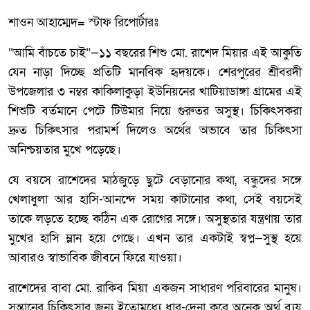
শাওন আহাম্মেদ= স্টাফ রিপোর্টারঃ
“আমি বাঁচতে চাই”—১১ বছরের শিশু মো. রাশেদ মিয়ার এই আকুতি
যেন নাড়া দিচ্ছে প্রতিটি মানবিক হৃদয়কে। শেরপুরের শ্রীবরদী
উপজেলার ৩ নম্বর কাকিলাকুড়া ইউনিয়নের খাটিয়াডাঙ্গা গ্রামের এই
শিশুটি বর্তমানে পেটে টিউমার নিয়ে গুরুতর অসুস্থ। চিকিৎসকরা
দ্রুত চিকিৎসার পরামর্শ দিলেও অর্থের অভাবে তার চিকিৎসা
অনিশ্চয়তার মুখে পড়েছে।
যে বয়সে রাশেদের মাঠজুড়ে ছুটে বেড়ানোর কথা, বন্ধুদের সঙ্গে
খেলাধুলা আর হাসি-আনন্দে সময় কাটানোর কথা, সেই বয়সেই
তাকে লড়তে হচ্ছে কঠিন এক রোগের সঙ্গে। অসুস্থতার যন্ত্রণায় তার
মুখের হাসি ম্লান হয়ে গেছে। এখন তার একটাই স্বপ্ন—সুস্থ হয়ে
আবারও স্বাভাবিক জীবনে ফিরে যাওয়া।
রাশেদের বাবা মো. রাকিব মিয়া একজন সাধারণ পরিবারের মানুষ।
সন্তানের চিকিৎসার জন্য ইতোমধ্যে ধার-দেনা করে অনেক অর্থ ব্যয়