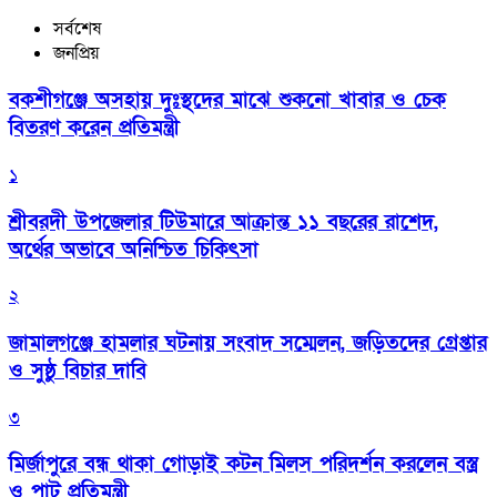
সর্বশেষ
জনপ্রিয়
বকশীগঞ্জে অসহায় দুঃস্থদের মাঝে শুকনো খাবার ও চেক
বিতরণ করেন প্রতিমন্ত্রী
১
শ্রীবরদী উপজেলার টিউমারে আক্রান্ত ১১ বছরের রাশেদ,
অর্থের অভাবে অনিশ্চিত চিকিৎসা
২
জামালগঞ্জে হামলার ঘটনায় সংবাদ সম্মেলন, জড়িতদের গ্রেপ্তার
ও সুষ্ঠু বিচার দাবি
৩
মির্জাপুরে বন্ধ থাকা গোড়াই কটন মিলস পরিদর্শন করলেন বস্ত্র
ও পাট প্রতিমন্ত্রী