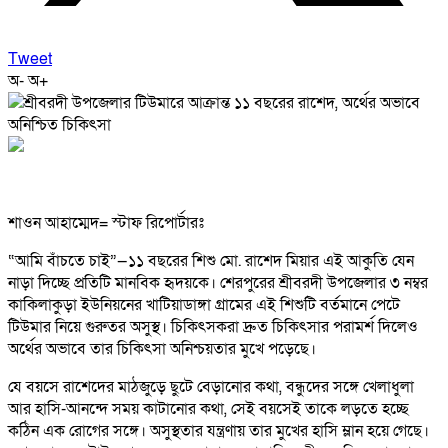
Tweet
অ-
অ+
শাওন আহাম্মেদ= স্টাফ রিপোর্টারঃ
“আমি বাঁচতে চাই”—১১ বছরের শিশু মো. রাশেদ মিয়ার এই আকুতি যেন
নাড়া দিচ্ছে প্রতিটি মানবিক হৃদয়কে। শেরপুরের শ্রীবরদী উপজেলার ৩ নম্বর
কাকিলাকুড়া ইউনিয়নের খাটিয়াডাঙ্গা গ্রামের এই শিশুটি বর্তমানে পেটে
টিউমার নিয়ে গুরুতর অসুস্থ। চিকিৎসকরা দ্রুত চিকিৎসার পরামর্শ দিলেও
অর্থের অভাবে তার চিকিৎসা অনিশ্চয়তার মুখে পড়েছে।
যে বয়সে রাশেদের মাঠজুড়ে ছুটে বেড়ানোর কথা, বন্ধুদের সঙ্গে খেলাধুলা
আর হাসি-আনন্দে সময় কাটানোর কথা, সেই বয়সেই তাকে লড়তে হচ্ছে
কঠিন এক রোগের সঙ্গে। অসুস্থতার যন্ত্রণায় তার মুখের হাসি ম্লান হয়ে গেছে।