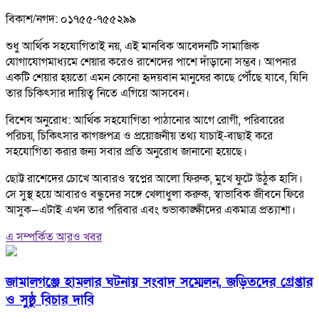
বিকাশ/নগদ: ০১৭৫৫-৭৫৫২৯৯
শুধু আর্থিক সহযোগিতাই নয়, এই মানবিক আবেদনটি সামাজিক
যোগাযোগমাধ্যমে শেয়ার করেও রাশেদের পাশে দাঁড়ানো সম্ভব। আপনার
একটি শেয়ার হয়তো এমন কোনো হৃদয়বান মানুষের কাছে পৌঁছে যাবে, যিনি
তার চিকিৎসার দায়িত্ব নিতে এগিয়ে আসবেন।
বিশেষ অনুরোধ: আর্থিক সহযোগিতা পাঠানোর আগে রোগী, পরিবারের
পরিচয়, চিকিৎসার কাগজপত্র ও প্রয়োজনীয় তথ্য যাচাই-বাছাই করে
সহযোগিতা করার জন্য সবার প্রতি অনুরোধ জানানো হয়েছে।
ছোট্ট রাশেদের চোখে আবারও স্বপ্নের আলো ফিরুক, মুখে ফুটে উঠুক হাসি।
সে সুস্থ হয়ে আবারও বন্ধুদের সঙ্গে খেলাধুলা করুক, স্বাভাবিক জীবনে ফিরে
আসুক—এটাই এখন তার পরিবার এবং শুভাকাঙ্ক্ষীদের একমাত্র প্রত্যাশা।
এ সম্পর্কিত আরও খবর
জামালগঞ্জে হামলার ঘটনায় সংবাদ সম্মেলন, জড়িতদের গ্রেপ্তার
ও সুষ্ঠু বিচার দাবি