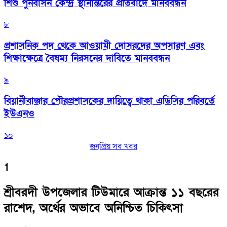
শিশু পুনর্বাসন কেন্দ্র স্থানান্তরের প্রতিবাদে মানববন্ধন
৮
প্রশাসনিক পদ থেকে আওয়ামী দোসরদের অপসারণ এবং
শিক্ষাক্ষেত্রে বৈষম্য নিরসনের দাবিতে মানববন্ধন
৯
বিয়ানীবাজার পৌরপ্রশাসকের দায়িত্বে থাকা এডিসির পরিবর্তে
ইউএনও
১০
জনপ্রিয় সব খবর
1
শ্রীবরদী উপজেলার টিউমারে আক্রান্ত ১১ বছরের
রাশেদ, অর্থের অভাবে অনিশ্চিত চিকিৎসা