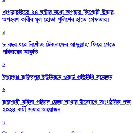
খাগড়াছড়িতে ২৪ ঘন্টার মধ্যে অপহৃত কিশোরী উদ্ধার,
অপহরণ কারীর মূল হোতা পুলিশের হাতে গ্রেফতার।
৪
৮ বছর ধরে নিখোঁজ টেকনাফের আব্দুল্লাহ: ফিরে পেতে
পরিবারের আকুতি
৫
ঈশ্বরগঞ্জ রাজিবপুর ইউনিয়নে ওয়ার্ড প্রতিনিধি সম্মেলন
৬
রাজশাহী মহিলা পরিষদ জেলা শাখার উদ্যোগে সাংগঠনিক পক্ষ
২০২৪ কর্মী সভার আয়োজন
৭