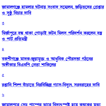
জামালগঞ্জে হামলার ঘটনায় সংবাদ সম্মেলন, জড়িতদের গ্রেপ্তার
ও সুষ্ঠু বিচার দাবি
৩
মির্জাপুরে বন্ধ থাকা গোড়াই কটন মিলস পরিদর্শন করলেন বস্ত্র
ও পাট প্রতিমন্ত্রী
৪
বকশীগঞ্জে মাদক-জুয়ামুক্ত ও আধুনিক পৌরসভা গঠনের
অঙ্গীকার বিএনপি নেতা শাকিলের
৫
রপ্তানি শিল্প বাঁচাতে নিরবিচ্ছিন্ন গ্যাস-বিদ্যুৎ সরবরাহের দাবি
৬
জামালপুরে সেচ পাম্পের তারে বিদ্যুৎস্পষ্ট হয়ে কৃষকের মৃত্যু