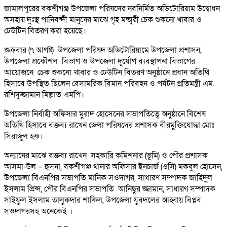
জামালপুরের বকশীগঞ্জ উপজেলা পরিষদের নবনির্মিত অডিটোরিয়াম উদ্বোধন
অসহায় দুঃস্থ পানিবন্দী মানুষের মাঝে গৃহ মন্জুরী চেক শুকনো খাবার ও
ঢেউটিন বিতরণ করা হয়েছে।
শুক্রবার (৭ আগষ্ট) উপজেলা পরিষদ অডিটোরিয়ামে উপজেলা প্রশাসন,
উপজেলা প্রকৌশল বিভাগ ও উপজেলা দূর্যোগ ব্যবস্থাপনা বিভাগের
আয়োজনে চেক শুকনো খাবার ও ঢেউটিন বিতরণ অনুষ্ঠানে প্রধান অতিথি
হিসাবে উপস্থিত ছিলেন বেসামরিক বিমান পরিবহন ও পর্যটন প্রতিমন্ত্রী এম.
রশিদুজ্জামান মিল্লাত এমপি।
উপজেলা নির্বাহী অফিসার মুরাদ হোসেনের সভাপতিত্বে অনুষ্ঠানে বিশেষ
অতিথি হিসাবে বক্তব্য রাখেন জেলা পরিষদের প্রশাসক বীরমুক্তিযোদ্ধা মোঃ
সিরাজুল হক।
অন্যানের মাঝে বক্তব্য রাখেন সহকারি কমিশনার (ভূমি) ও পৌর প্রশাসক
আসমা-উল – হুসনা, বকশীগঞ্জ থানার অফিসার ইনচার্জ (ওসি) মকবুল হোসেন,
উপজেলা বিএনপির সভাপতি মানিক সওদাগর, সাধারণ সম্পাদক জাহিদুল
ইসলাম প্রিন্স, পৌর বিএনপির সভাপতি আনিছুর জ্জামান, সাধারণ সম্পাদক
সাইফুল ইসলাম তালুকদার শাকিল, উপজেলা যুবদলের আহ্বায় বিপ্লব
সওদাগরসহ অনেকেই ।