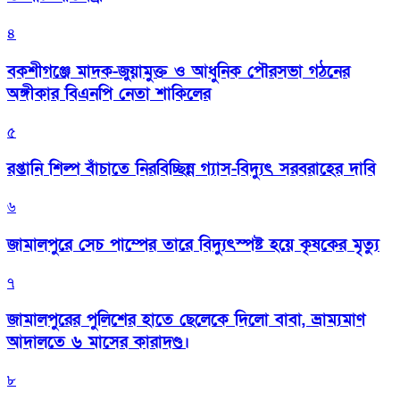
৪
বকশীগঞ্জে মাদক-জুয়ামুক্ত ও আধুনিক পৌরসভা গঠনের
অঙ্গীকার বিএনপি নেতা শাকিলের
৫
রপ্তানি শিল্প বাঁচাতে নিরবিচ্ছিন্ন গ্যাস-বিদ্যুৎ সরবরাহের দাবি
৬
জামালপুরে সেচ পাম্পের তারে বিদ্যুৎস্পষ্ট হয়ে কৃষকের মৃত্যু
৭
জামালপুরের পুলিশের হাতে ছেলেকে দিলো বাবা, ভ্রাম্যমাণ
আদালতে ৬ মাসের কারাদণ্ড।
৮