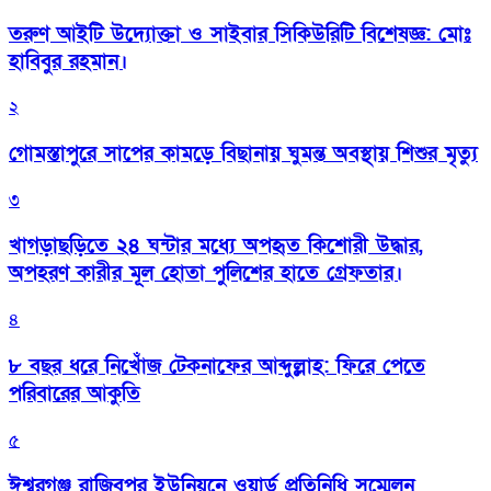
তরুণ আইটি উদ্যোক্তা ও সাইবার সিকিউরিটি বিশেষজ্ঞ: মোঃ
হাবিবুর রহমান।
২
গোমস্তাপুরে সাপের কামড়ে বিছানায় ঘুমন্ত অবস্থায় শিশুর মৃত্যু
৩
খাগড়াছড়িতে ২৪ ঘন্টার মধ্যে অপহৃত কিশোরী উদ্ধার,
অপহরণ কারীর মূল হোতা পুলিশের হাতে গ্রেফতার।
৪
৮ বছর ধরে নিখোঁজ টেকনাফের আব্দুল্লাহ: ফিরে পেতে
পরিবারের আকুতি
৫
ঈশ্বরগঞ্জ রাজিবপুর ইউনিয়নে ওয়ার্ড প্রতিনিধি সম্মেলন