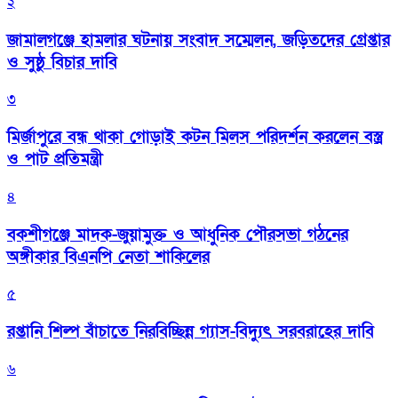
২
জামালগঞ্জে হামলার ঘটনায় সংবাদ সম্মেলন, জড়িতদের গ্রেপ্তার
ও সুষ্ঠু বিচার দাবি
৩
মির্জাপুরে বন্ধ থাকা গোড়াই কটন মিলস পরিদর্শন করলেন বস্ত্র
ও পাট প্রতিমন্ত্রী
৪
বকশীগঞ্জে মাদক-জুয়ামুক্ত ও আধুনিক পৌরসভা গঠনের
অঙ্গীকার বিএনপি নেতা শাকিলের
৫
রপ্তানি শিল্প বাঁচাতে নিরবিচ্ছিন্ন গ্যাস-বিদ্যুৎ সরবরাহের দাবি
৬