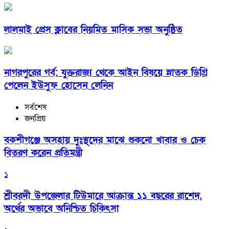
লালমাই প্রেস ক্লাবের নিয়মিত মাসিক সভা অনুষ্ঠিত
নাগরপুরের গর্ব: যুক্তরাজ্য থেকে আইন বিষয়ে স্নাতক ডিগ্রি
পেলেন ইউসুফ হোসেন লেনিন
সর্বশেষ
জনপ্রিয়
বকশীগঞ্জে অসহায় দুঃস্থদের মাঝে শুকনো খাবার ও চেক
বিতরণ করেন প্রতিমন্ত্রী
১
শ্রীবরদী উপজেলার টিউমারে আক্রান্ত ১১ বছরের রাশেদ,
অর্থের অভাবে অনিশ্চিত চিকিৎসা