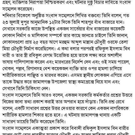
গ্রহণ, ব্যক্তিগত নিরাপত্তা নিশ্চিতকরণ এবং ঘটনার সুষ্ঠু বিচার দাবিতে সংবাদ
সম্মেলন করেছেন।
‎শনিবার বিকেলে অনুষ্ঠিত সংবাদ সম্মেলনে লিখিত বক্তব্যে তিনি বলেন, গত
২৩ জুলাই দুপুর আনুমানিক ১২টার দিকে তিনি শাহপুর বাঁধ বাজারে যান।
সেখানে সরকারি কাজে উপস্থিত একজন সার্ভেয়ার বাঁধ বাজারের কয়েকটি
দোকান নির্মাণ ও মালিকানা সম্পর্কে তার কাছে জানতে চাইলে তিনি জানান,
দোকানগুলো প্রায় ২৫ বছর আগে মরহুম আব্দুল মান্নান চৌধুরী ওরফে তেলা
মিয়া চৌধুরী নির্মাণ করেছিলেন। এ কথা বলার পরপরই রফিকুল ইসলাম বিন
বারী ও তার স্ত্রী রবিকুল বেগম উত্তেজিত হয়ে তাকে লক্ষ্য করে অশালীন
ভাষায় গালিগালাজ করেন এবং মারধরের নির্দেশ দেন এবং ওই সময় পায়েল,
খোকন, পল্লব, রিগানসহ বেশ কয়েকজন ব্যক্তি তার ওপর হামলা চালিয়ে
শারীরিকভাবে লাঞ্ছিত ও মারধর করেন। এসময় স্থানীয় লোকজন এগিয়ে এসে
তাকে উদ্ধার করে জামালগঞ্জ উপজেলা স্বাস্থ্য কমপ্লেক্সে নিয়ে যান এবং
সেখানে তিনি চিকিৎসা নেন।
‎সংবাদ সম্মেলনে তিনি আরও বলেন, একজন সরকারি কর্মকর্তার প্রশ্নের উত্তরে
নিজের জানা তথ্য প্রকাশ করাই তার অপরাধ হয়ে দাঁড়ায়। তিনি প্রশ্ন রেখে
বলেন, একটি সাধারণ প্রশ্নের উত্তর দেওয়ার কারণে কেন একজন নাগরিককে
শারীরিক হামলার শিকার হতে হবে। এ ঘটনায় জামালগঞ্জ থানায় একটি
সাধারণ ডায়েরি জিডি করেছেন তিনি।
‎সংবাদ সম্মেলনে একাত্মতা প্রকাশ করে বিবাদী রফিকুল ইসলাম বিন বারীর