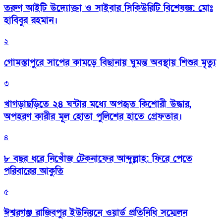
তরুণ আইটি উদ্যোক্তা ও সাইবার সিকিউরিটি বিশেষজ্ঞ: মোঃ
হাবিবুর রহমান।
২
গোমস্তাপুরে সাপের কামড়ে বিছানায় ঘুমন্ত অবস্থায় শিশুর মৃত্যু
৩
খাগড়াছড়িতে ২৪ ঘন্টার মধ্যে অপহৃত কিশোরী উদ্ধার,
অপহরণ কারীর মূল হোতা পুলিশের হাতে গ্রেফতার।
৪
৮ বছর ধরে নিখোঁজ টেকনাফের আব্দুল্লাহ: ফিরে পেতে
পরিবারের আকুতি
৫
ঈশ্বরগঞ্জ রাজিবপুর ইউনিয়নে ওয়ার্ড প্রতিনিধি সম্মেলন