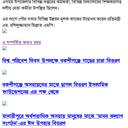
এসময় উপজেলার বিভিন্ন দপ্তরের কর্মকর্তা, বিভিন্ন বিদ্যালয়ের শিক্ষকরাসহ
দলীয় নেতা কর্মীরা উপস্থিত ছিলেন।
এর আগে পৌর সভার বিভিন্ন উন্নয়ন মূলক কাজের উদ্বোধন করেন প্রতিমন্ত্রী
এম. রশিদুজ্জামান মিল্লাত এমপি।
এ সম্পর্কিত আরও খবর
বিশ্ব পরিবেশ দিবস উপলক্ষে বকশীগঞ্জে গাছের চারা বিতরণ
বকশীগঞ্জে অসহায়দের মাঝে ছাগল বিতরণ ইসলামিক
ফাউন্ডেশনের এর পক্ষ থেকে
মাদারীপুরে অর্ধশতাধিক অসহায় মানুষের মাঝে ‘মানব কল্যাণ
সংগঠন’-এর ঈদ উপহার বিতরণ