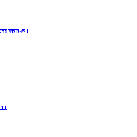
াসের কারাদণ্ড।
মান।