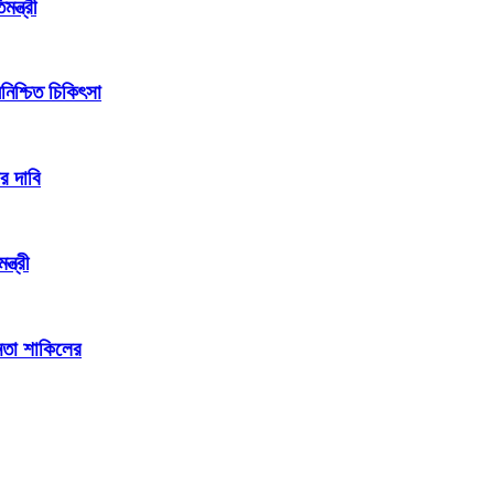
ন্ত্রী
িশ্চিত চিকিৎসা
র দাবি
্ত্রী
েতা শাকিলের