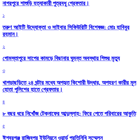
নাগরপুরে শাশুড়ি হত্যাকারী পুত্রবধু গ্রেফতার।
১
তরুণ আইটি উদ্যোক্তা ও সাইবার সিকিউরিটি বিশেষজ্ঞ: মোঃ হাবিবুর
রহমান।
২
গোমস্তাপুরে সাপের কামড়ে বিছানায় ঘুমন্ত অবস্থায় শিশুর মৃত্যু
৩
খাগড়াছড়িতে ২৪ ঘন্টার মধ্যে অপহৃত কিশোরী উদ্ধার, অপহরণ কারীর মূল
হোতা পুলিশের হাতে গ্রেফতার।
৪
৮ বছর ধরে নিখোঁজ টেকনাফের আব্দুল্লাহ: ফিরে পেতে পরিবারের আকুতি
৫
ঈশ্বরগঞ্জ রাজিবপুর ইউনিয়নে ওয়ার্ড প্রতিনিধি সম্মেলন