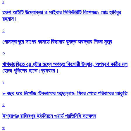
১
তরুণ আইটি উদ্যোক্তা ও সাইবার সিকিউরিটি বিশেষজ্ঞ: মোঃ হাবিবুর
রহমান।
২
গোমস্তাপুরে সাপের কামড়ে বিছানায় ঘুমন্ত অবস্থায় শিশুর মৃত্যু
৩
খাগড়াছড়িতে ২৪ ঘন্টার মধ্যে অপহৃত কিশোরী উদ্ধার, অপহরণ কারীর মূল
হোতা পুলিশের হাতে গ্রেফতার।
৪
৮ বছর ধরে নিখোঁজ টেকনাফের আব্দুল্লাহ: ফিরে পেতে পরিবারের আকুতি
৫
ঈশ্বরগঞ্জ রাজিবপুর ইউনিয়নে ওয়ার্ড প্রতিনিধি সম্মেলন
৬