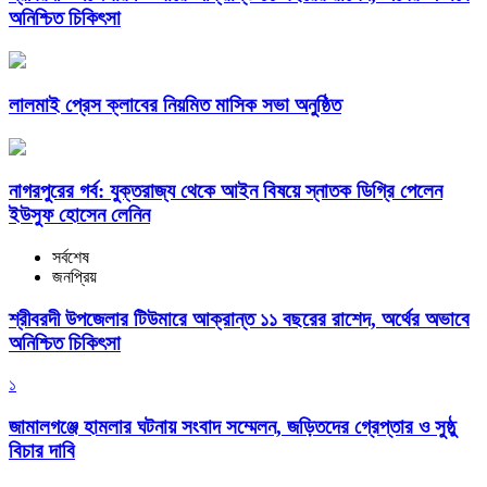
অনিশ্চিত চিকিৎসা
লালমাই প্রেস ক্লাবের নিয়মিত মাসিক সভা অনুষ্ঠিত
নাগরপুরের গর্ব: যুক্তরাজ্য থেকে আইন বিষয়ে স্নাতক ডিগ্রি পেলেন
ইউসুফ হোসেন লেনিন
সর্বশেষ
জনপ্রিয়
শ্রীবরদী উপজেলার টিউমারে আক্রান্ত ১১ বছরের রাশেদ, অর্থের অভাবে
অনিশ্চিত চিকিৎসা
১
জামালগঞ্জে হামলার ঘটনায় সংবাদ সম্মেলন, জড়িতদের গ্রেপ্তার ও সুষ্ঠু
বিচার দাবি