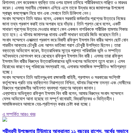
রিগানসহ বেশ কয়েকজন ব্যক্তি তার ওপর হামলা চালিয়ে শারীরিকভাবে লাঞ্ছিত ও মারধর
করেন। এসময় স্থানীয় লোকজন এগিয়ে এসে তাকে উদ্ধার করে জামালগঞ্জ উপজেলা
স্বাস্থ্য কমপ্লেক্সে নিয়ে যান এবং সেখানে তিনি চিকিৎসা নেন।
‎সংবাদ সম্মেলনে তিনি আরও বলেন, একজন সরকারি কর্মকর্তার প্রশ্নের উত্তরে নিজের
জানা তথ্য প্রকাশ করাই তার অপরাধ হয়ে দাঁড়ায়। তিনি প্রশ্ন রেখে বলেন, একটি
সাধারণ প্রশ্নের উত্তর দেওয়ার কারণে কেন একজন নাগরিককে শারীরিক হামলার শিকার
হতে হবে। এ ঘটনায় জামালগঞ্জ থানায় একটি সাধারণ ডায়েরি জিডি করেছেন তিনি।
‎সংবাদ সম্মেলনে একাত্মতা প্রকাশ করে বিবাদী রফিকুল ইসলাম বিন বারীর আপন ছোট বোন
পারভীন আক্তার চৌধুরী এবং আপন ভাতিজা পরাগ চৌধুরী উপস্থিত ছিলেন। তারা
বক্তব্যে অভিযোগ করেন, উত্তরাধিকার সূত্রে প্রাপ্ত পারিবারিক ভূমি ও সম্পত্তি
অবৈধভাবে ভোগদখল করে রেখেছেন রফিকুল ইসলাম বিন বারী। এসময় তারা রফিকুল
ইসলাম বিন বারীর বিরুদ্ধে উত্তরাধিকারদের ভূমি দখলের অভিযোগ তুলে ধরেন। এসব
বিরোধের কারণে শুধু পরিবারের সদস্যরাই নয়, এলাকার সামাজিক সম্প্রীতিও ক্ষতিগ্রস্ত
হচ্ছে।
‎সংবাদ সম্মেলনে তিনি আইনশৃঙ্খলা রক্ষাকারী বাহিনী, প্রশাসন ও সরকারের সংশ্লিষ্ট
কর্তৃপক্ষের প্রতি তার ব্যক্তিগত নিরাপত্তা নিশ্চিত, ঘটনার নিরপেক্ষ তদন্ত এবং দোষীদের
বিরুদ্ধে প্রয়োজনীয় আইনগত ব্যবস্থা গ্রহণের আহ্বান জানান।
‎এব্যাপারে অভিযুক্ত রফিকুল ইসলাম বিন বারী বলেন, আমার বিরুদ্ধে সংবাদ সম্মেলনে
যেসব অভিযোগ আনা হয়েছে তা সম্পূর্ণ বানোয়াট, বিভ্রান্তিকর ও ভিত্তিহীন।
সামাজিকভাবে আমাকে হেয়-প্রতিপন্ন করার চেষ্টা করা হচ্ছে।
এ সম্পর্কিত আরও খবর
শ্রীবরদী উপজেলার টিউমারে আক্রান্ত ১১ বছরের রাশেদ, অর্থের অভাবে