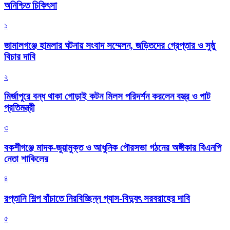
অনিশ্চিত চিকিৎসা
১
জামালগঞ্জে হামলার ঘটনায় সংবাদ সম্মেলন, জড়িতদের গ্রেপ্তার ও সুষ্ঠু
বিচার দাবি
২
মির্জাপুরে বন্ধ থাকা গোড়াই কটন মিলস পরিদর্শন করলেন বস্ত্র ও পাট
প্রতিমন্ত্রী
৩
বকশীগঞ্জে মাদক-জুয়ামুক্ত ও আধুনিক পৌরসভা গঠনের অঙ্গীকার বিএনপি
নেতা শাকিলের
৪
রপ্তানি শিল্প বাঁচাতে নিরবিচ্ছিন্ন গ্যাস-বিদ্যুৎ সরবরাহের দাবি
৫