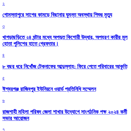
২
গোমস্তাপুরে সাপের কামড়ে বিছানায় ঘুমন্ত অবস্থায় শিশুর মৃত্যু
৩
খাগড়াছড়িতে ২৪ ঘন্টার মধ্যে অপহৃত কিশোরী উদ্ধার, অপহরণ কারীর মূল
হোতা পুলিশের হাতে গ্রেফতার।
৪
৮ বছর ধরে নিখোঁজ টেকনাফের আব্দুল্লাহ: ফিরে পেতে পরিবারের আকুতি
৫
ঈশ্বরগঞ্জ রাজিবপুর ইউনিয়নে ওয়ার্ড প্রতিনিধি সম্মেলন
৬
রাজশাহী মহিলা পরিষদ জেলা শাখার উদ্যোগে সাংগঠনিক পক্ষ ২০২৪ কর্মী
সভার আয়োজন
৭