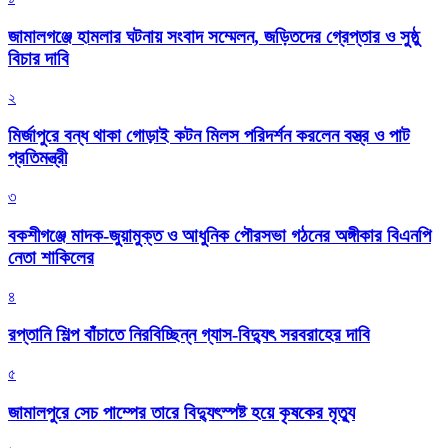
জামালগঞ্জে হামলার ঘটনায় সংবাদ সম্মেলন, জড়িতদের গ্রেপ্তার ও সুষ্ঠু
বিচার দাবি
২
মির্জাপুরে বন্ধ থাকা গোড়াই কটন মিলস পরিদর্শন করলেন বস্ত্র ও পাট
প্রতিমন্ত্রী
৩
বকশীগঞ্জে মাদক-জুয়ামুক্ত ও আধুনিক পৌরসভা গঠনের অঙ্গীকার বিএনপি
নেতা শাকিলের
৪
রপ্তানি শিল্প বাঁচাতে নিরবিচ্ছিন্ন গ্যাস-বিদ্যুৎ সরবরাহের দাবি
৫
জামালপুরে সেচ পাম্পের তারে বিদ্যুৎস্পষ্ট হয়ে কৃষকের মৃত্যু