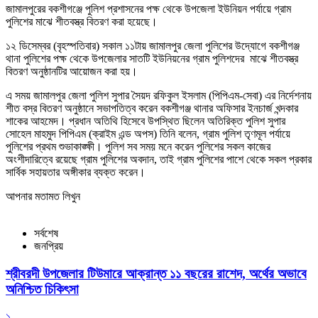
জামালপুরের বকশীগঞ্জে পুলিশ প্রশাসনের পক্ষ থেকে উপজেলা ইউনিয়ন পর্যায়ে গ্রাম
পুলিশের মাঝে শীতবস্ত্র বিতরণ করা হয়েছে।
১২ ডিসেম্বর (বৃহস্পতিবার) সকাল ১১টায় জামালপুর জেলা পুলিশের উদ্যোগে বকশীগঞ্জ
থানা পুলিশের পক্ষ থেকে উপজেলার সাতটি ইউনিয়নের গ্রাম পুলিশদের মাঝে শীতবস্ত্র
বিতরণ অনুষ্ঠানটির আয়োজন করা হয়।
এ সময় জামালপুর জেলা পুলিশ সুপার সৈয়দ রফিকুল ইসলাম (পিপিএম-সেবা) এর নির্দেশনায়
শীত বস্র বিতরণ অনুষ্ঠানে সভাপতিত্ব করেন বকশীগঞ্জ থানার অফিসার ইনচার্জ খন্দকার
শাকের আহমেদ। প্রধান অতিথি হিসেবে উপস্থিত ছিলেন অতিরিক্ত পুলিশ সুপার
সোহেল মাহমুদ পিপিএম (ক্রাইম এন্ড অপস) তিনি বলেন, গ্রাম পুলিশ তৃণমূল পর্যায়ে
পুলিশের প্রথম শুভাকাঙ্ক্ষী। পুলিশ সব সময় মনে করেন পুলিশের সকল কাজের
অংশীদারিত্বে রয়েছে গ্রাম পুলিশের অবদান, তাই গ্রাম পুলিশের পাশে থেকে সকল প্রকার
সার্বিক সহায়তার অঙ্গীকার ব্যক্ত করেন।
আপনার মতামত লিখুন
সর্বশেষ
জনপ্রিয়
শ্রীবরদী উপজেলার টিউমারে আক্রান্ত ১১ বছরের রাশেদ, অর্থের অভাবে
অনিশ্চিত চিকিৎসা
১