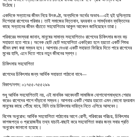
উঠেছে।
একদিকে সন্তানের জীবন নিয়ে উৎকণ্ঠা, অন্যদিকে অর্থের অভাব—এই দুই দুশ্চিন্তায়
দিশেহারা রাশেদের পরিবার। তাই সমাজের বিত্তবান, হৃদয়বান ও সামর্থ্যবান ব্যক্তিদের
কাছে সন্তানের জীবন বাঁচাতে সহযোগিতার আকুল আবেদন জানিয়েছেন তারা।
পরিবারের সদস্যরা জানান, মানুষের সামান্য সহযোগিতাও রাশেদের চিকিৎসার জন্য বড়
সহায়তা হতে পারে। অনেক ছোট ছোট সহযোগিতা একত্রিত হলে হয়তো একটি শিশুর
জীবন রক্ষা করা সম্ভব হবে। আপনার দেওয়া একটি সহায়তা ফিরিয়ে দিতে পারে রাশেদের
মুখের হাসি, এনে দিতে পারে নতুন জীবনের স্বপ্ন।
চিকিৎসায় সহযোগিতা
রাশেদের চিকিৎসার জন্য আর্থিক সহায়তা পাঠানো যাবে—
বিকাশ/নগদ: ০১৭৫৫-৭৫৫২৯৯
শুধু আর্থিক সহযোগিতাই নয়, এই মানবিক আবেদনটি সামাজিক যোগাযোগমাধ্যমে শেয়ার
করেও রাশেদের পাশে দাঁড়ানো সম্ভব। আপনার একটি শেয়ার হয়তো এমন কোনো হৃদয়বান
মানুষের কাছে পৌঁছে যাবে, যিনি তার চিকিৎসার দায়িত্ব নিতে এগিয়ে আসবেন।
বিশেষ অনুরোধ: আর্থিক সহযোগিতা পাঠানোর আগে রোগী, পরিবারের পরিচয়, চিকিৎসার
কাগজপত্র ও প্রয়োজনীয় তথ্য যাচাই-বাছাই করে সহযোগিতা করার জন্য সবার প্রতি
অনুরোধ জানানো হয়েছে।