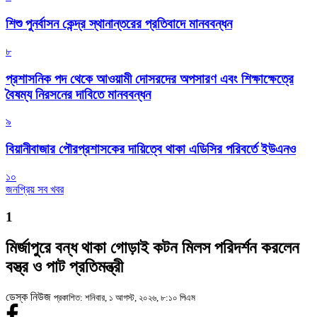
শিশু পুনর্বাসন কেন্দ্র স্থানান্তরের প্রতিবাদে মানববন্ধন
৮
প্রশাসনিক পদ থেকে আওয়ামী দোসরদের অপসারণ এবং শিক্ষাক্ষেত্রে
বৈষম্য নিরসনের দাবিতে মানববন্ধন
৯
বিয়ানীবাজার পৌরপ্রশাসকের দায়িত্বে থাকা এডিসির পরিবর্তে ইউএনও
১০
জনপ্রিয় সব খবর
1
মির্জাপুরে বন্ধ থাকা গোড়াই কটন মিলস পরিদর্শন করলেন
বস্ত্র ও পাট প্রতিমন্ত্রী
ডেস্ক নিউজ
প্রকাশিত: শনিবার, ১ আগস্ট, ২০২৬, ৮:১০ পিএম