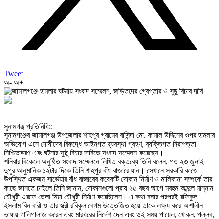
Tweet
অ-
অ+
‎সুনামগঞ্জ প্রতিনিধি::
‎সুনামগঞ্জের জামালগঞ্জ উপজেলার শাহপুর গ্রামের বাসিন্দা মো. কামাল উদ্দিনের ওপর হামলার
অভিযোগ এনে দোষীদের বিরুদ্ধে আইনগত ব্যবস্থা গ্রহণ, ব্যক্তিগত নিরাপত্তা
নিশ্চিতকরণ এবং ঘটনার সুষ্ঠু বিচার দাবিতে সংবাদ সম্মেলন করেছেন।
‎শনিবার বিকেলে অনুষ্ঠিত সংবাদ সম্মেলনে লিখিত বক্তব্যে তিনি বলেন, গত ২৩ জুলাই
দুপুর আনুমানিক ১২টার দিকে তিনি শাহপুর বাঁধ বাজারে যান। সেখানে সরকারি কাজে
উপস্থিত একজন সার্ভেয়ার বাঁধ বাজারের কয়েকটি দোকান নির্মাণ ও মালিকানা সম্পর্কে তার
কাছে জানতে চাইলে তিনি জানান, দোকানগুলো প্রায় ২৫ বছর আগে মরহুম আব্দুল মান্নান
চৌধুরী ওরফে তেলা মিয়া চৌধুরী নির্মাণ করেছিলেন। এ কথা বলার পরপরই রফিকুল
ইসলাম বিন বারী ও তার স্ত্রী রবিকুল বেগম উত্তেজিত হয়ে তাকে লক্ষ্য করে অশালীন
ভাষায় গালিগালাজ করেন এবং মারধরের নির্দেশ দেন এবং ওই সময় পায়েল, খোকন, পল্লব,