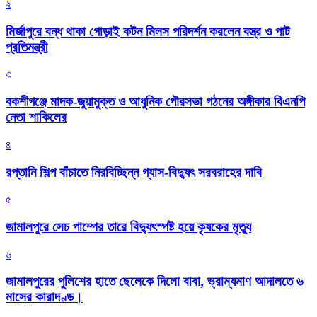
২
মির্জাপুরে বন্ধ থাকা গোড়াই কটন মিলস পরিদর্শন করলেন বস্ত্র ও পাট
প্রতিমন্ত্রী
৩
বকশীগঞ্জে মাদক-জুয়ামুক্ত ও আধুনিক পৌরসভা গঠনের অঙ্গীকার বিএনপি
নেতা শাকিলের
৪
রপ্তানি শিল্প বাঁচাতে নিরবিচ্ছিন্ন গ্যাস-বিদ্যুৎ সরবরাহের দাবি
৫
জামালপুরে সেচ পাম্পের তারে বিদ্যুৎস্পষ্ট হয়ে কৃষকের মৃত্যু
৬
জামালপুরের পুলিশের হাতে ছেলেকে দিলো বাবা, ভ্রাম্যমাণ আদালতে ৬
মাসের কারাদণ্ড।