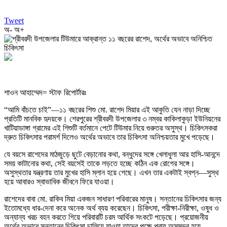
Tweet
অ-
অ+
শাওন আহাম্মেদ= স্টাফ রিপোর্টারঃ
“আমি বাঁচতে চাই”—১১ বছরের শিশু মো. রাশেদ মিয়ার এই আকুতি যেন নাড়া দিচ্ছে
প্রতিটি মানবিক হৃদয়কে। শেরপুরের শ্রীবরদী উপজেলার ৩ নম্বর কাকিলাকুড়া ইউনিয়নের
খাটিয়াডাঙ্গা গ্রামের এই শিশুটি বর্তমানে পেটে টিউমার নিয়ে গুরুতর অসুস্থ। চিকিৎসকরা
দ্রুত চিকিৎসার পরামর্শ দিলেও অর্থের অভাবে তার চিকিৎসা অনিশ্চয়তার মুখে পড়েছে।
যে বয়সে রাশেদের মাঠজুড়ে ছুটে বেড়ানোর কথা, বন্ধুদের সঙ্গে খেলাধুলা আর হাসি-আনন্দে
সময় কাটানোর কথা, সেই বয়সেই তাকে লড়তে হচ্ছে কঠিন এক রোগের সঙ্গে।
অসুস্থতার যন্ত্রণায় তার মুখের হাসি ম্লান হয়ে গেছে। এখন তার একটাই স্বপ্ন—সুস্থ
হয়ে আবারও স্বাভাবিক জীবনে ফিরে যাওয়া।
রাশেদের বাবা মো. রাকিব মিয়া একজন সাধারণ পরিবারের মানুষ। সন্তানের চিকিৎসার জন্য
ইতোমধ্যে ধার-দেনা করে অনেক অর্থ ব্যয় করেছেন। চিকিৎসা, পরীক্ষা-নিরীক্ষা, ওষুধ ও
অন্যান্য খরচ বহন করতে গিয়ে পরিবারটি চরম আর্থিক সংকটে পড়েছে। প্রয়োজনীয়
অর্থের অভাবে সন্তানের চিকিৎসা চালিয়ে যাওয়া তাদের পক্ষে প্রায় অসম্ভব হয়ে