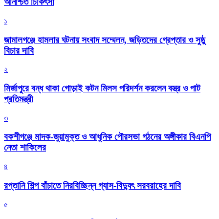
অনিশ্চিত চিকিৎসা
১
জামালগঞ্জে হামলার ঘটনায় সংবাদ সম্মেলন, জড়িতদের গ্রেপ্তার ও সুষ্ঠু
বিচার দাবি
২
মির্জাপুরে বন্ধ থাকা গোড়াই কটন মিলস পরিদর্শন করলেন বস্ত্র ও পাট
প্রতিমন্ত্রী
৩
বকশীগঞ্জে মাদক-জুয়ামুক্ত ও আধুনিক পৌরসভা গঠনের অঙ্গীকার বিএনপি
নেতা শাকিলের
৪
রপ্তানি শিল্প বাঁচাতে নিরবিচ্ছিন্ন গ্যাস-বিদ্যুৎ সরবরাহের দাবি
৫