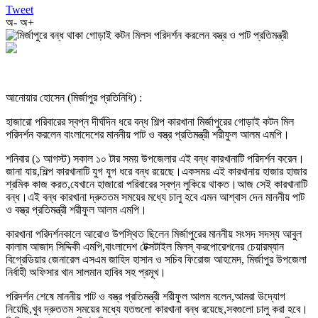
Tweet
অ-
অ+
আনোয়ার হোসেন (মির্জাপুর প্রতিনিধি) :
হাজারো পরিবারের স্বপ্ন দীর্ঘদিন ধরে বন্ধ শিল্প কারখানা মির্জাপুরের গোড়াই কটন মিল
পরিদর্শন করলেন বাংলাদেশের মাননীয় পাট ও বস্ত্র প্রতিমন্ত্রী শরীফুল আলম এমপি।
শনিবার (১ আগস্ট) সকাল ১০ টার সময় উপজেলার এই বন্ধ কারখানাটি পরিদর্শন করেন।
জানা যায়,শিল্প কারখানাটি যুগ যুগ ধরে বন্ধ রয়েছে।একসময় এই কারখানায় হাজার হাজার
শ্রমিক কাজ করত,যেখানে হাজারো পরিবারের স্বপ্ন লুকিয়ে থাকত।আজ সেই কারখানাটি
বন্ধ।এই বন্ধ কারখানা দ্রুততম সময়ের মধ্যে চালু হবে এমন আশ্বাস দেন মাননীয় পাট
ও বস্ত্র প্রতিমন্ত্রী শরীফুল আলম এমপি।
কারখানা পরিদর্শনকালে আরোও উপস্থিত ছিলেন মির্জাপুরের মাননীয় সংসদ সদস্য আবুল
কালাম আজাদ সিদ্দিকী এমপি,বাংলাদেশ টেক্সটাইল মিলস্ করপোরেশনের চেয়ারম্যান
বিগ্রেডিয়ার জেনারেল এসএম জাহিদ হাসান ও সচিব ফিরোজ আহমেদ, মির্জাপুর উপজেলা
নির্বাহী অফিসার খান সালমান হাবিব সহ প্রমূখ।
পরিদর্শন শেষে মাননীয় পাট ও বস্ত্র প্রতিমন্ত্রী শরীফুল আলম বলেন,আমরা উদ্যোগ
নিয়েছি,খুব দ্রুততম সময়ের মধ্যে যতগুলো কারখানা বন্ধ রয়েছে,সবগুলো চালু করা হবে।