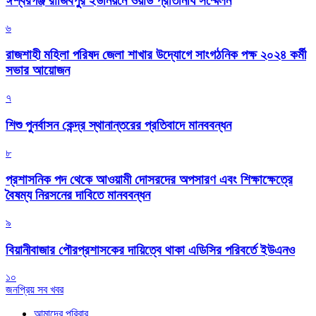
ঈশ্বরগঞ্জ রাজিবপুর ইউনিয়নে ওয়ার্ড প্রতিনিধি সম্মেলন
৬
রাজশাহী মহিলা পরিষদ জেলা শাখার উদ্যোগে সাংগঠনিক পক্ষ ২০২৪ কর্মী
সভার আয়োজন
৭
শিশু পুনর্বাসন কেন্দ্র স্থানান্তরের প্রতিবাদে মানববন্ধন
৮
প্রশাসনিক পদ থেকে আওয়ামী দোসরদের অপসারণ এবং শিক্ষাক্ষেত্রে
বৈষম্য নিরসনের দাবিতে মানববন্ধন
৯
বিয়ানীবাজার পৌরপ্রশাসকের দায়িত্বে থাকা এডিসির পরিবর্তে ইউএনও
১০
জনপ্রিয় সব খবর
আমাদের পরিবার