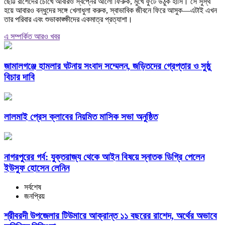
ছোট্ট রাশেদের চোখে আবারও স্বপ্নের আলো ফিরুক, মুখে ফুটে উঠুক হাসি। সে সুস্থ
হয়ে আবারও বন্ধুদের সঙ্গে খেলাধুলা করুক, স্বাভাবিক জীবনে ফিরে আসুক—এটাই এখন
তার পরিবার এবং শুভাকাঙ্ক্ষীদের একমাত্র প্রত্যাশা।
এ সম্পর্কিত আরও খবর
জামালগঞ্জে হামলার ঘটনায় সংবাদ সম্মেলন, জড়িতদের গ্রেপ্তার ও সুষ্ঠু
বিচার দাবি
লালমাই প্রেস ক্লাবের নিয়মিত মাসিক সভা অনুষ্ঠিত
নাগরপুরের গর্ব: যুক্তরাজ্য থেকে আইন বিষয়ে স্নাতক ডিগ্রি পেলেন
ইউসুফ হোসেন লেনিন
সর্বশেষ
জনপ্রিয়
শ্রীবরদী উপজেলার টিউমারে আক্রান্ত ১১ বছরের রাশেদ, অর্থের অভাবে