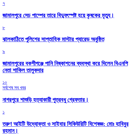
৭
জামালপুরে সেচ পাম্পের তারে বিদ্যুৎস্পষ্ট হয়ে কৃষকের মৃত্যু।
৮
‎ঝালকাঠিতে পুলিশের সাপ্তাহিক মাস্টার প্যারেড অনুষ্ঠিত
৯
জামালপুরের বকশীগঞ্জে পানি নিষ্কাশনের ব্যবস্থা করে দিলেন বিএনপি
নেতা শাকিল তালুকদার
১০
সর্বশেষ সব খবর
নাগরপুরে শাশুড়ি হত্যাকারী পুত্রবধু গ্রেফতার।
১
তরুণ আইটি উদ্যোক্তা ও সাইবার সিকিউরিটি বিশেষজ্ঞ: মোঃ হাবিবুর
রহমান।