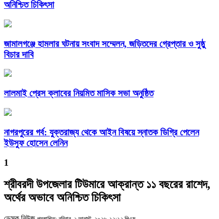
অনিশ্চিত চিকিৎসা
জামালগঞ্জে হামলার ঘটনায় সংবাদ সম্মেলন, জড়িতদের গ্রেপ্তার ও সুষ্ঠু
বিচার দাবি
লালমাই প্রেস ক্লাবের নিয়মিত মাসিক সভা অনুষ্ঠিত
নাগরপুরের গর্ব: যুক্তরাজ্য থেকে আইন বিষয়ে স্নাতক ডিগ্রি পেলেন
ইউসুফ হোসেন লেনিন
1
শ্রীবরদী উপজেলার টিউমারে আক্রান্ত ১১ বছরের রাশেদ,
অর্থের অভাবে অনিশ্চিত চিকিৎসা
ডেস্ক নিউজ
প্রকাশিত: রবিবার, ২ আগস্ট, ২০২৬, ১২:১২ পিএম